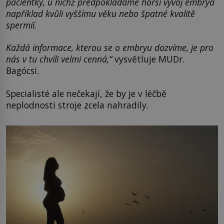
pacientky, u nichž předpokládáme horší vývoj embrya
například kvůli vyššímu věku nebo špatné kvalitě
spermií.
Každá informace, kterou se o embryu dozvíme, je pro
nás v tu chvíli velmi cenná,“
vysvětluje MUDr.
Bagócsi.
Specialisté ale nečekají, že by je v léčbě
neplodnosti stroje zcela nahradily.