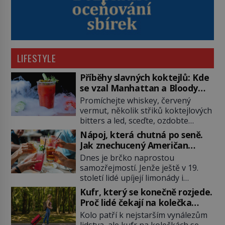
LIFESTYLE
Příběhy slavných koktejlů: Kde
se vzal Manhattan a Bloody
Mary?
Promíchejte whiskey, červený
vermut, několik střiků koktejlových
bitters a led, sceďte, ozdobte
koktejlovou třešinkou a tadá…
Nápoj, která chutná po seně.
Manhattan je tu! A pokud to má být
Jak znechucený Američan
skutečně on, dejte si pozor, ať
vymyslel brčko
Dnes je brčko naprostou
místo klasické americké rye
samozřejmostí. Jenže ještě v 19.
whiskey či klidně bourbonu
století lidé upíjejí limonády i
nepoužijete skotskou whisku. Co
koktejly dutými stébly žita nebo
se stane? Inu, koktejl bude stále
Kufr, který se konečně rozjede.
žitné slámy. Fungují sice dobře,
skvělý, ale už to nebude
Proč lidé čekají na kolečka
mají ale jednu nepříjemnou
Manhattan ale […]
téměř pět tisíc let?
Kolo patří k nejstarším vynálezům
vlastnost po chvíli se rozmáčejí a