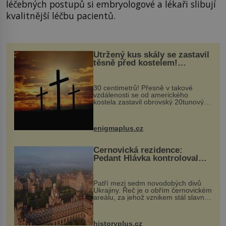
léčebných postupů si embryologové a lékaři slibují
kvalitnější léčbu pacientů.
Utržený kus skály se zastavil
těsně před kostelem!
Ochránila ho boží síla?
30 centimetrů! Přesně v takové
vzdálenosti se od amerického
kostela zastavil obrovský 20tunový
balvan, který se v květnu 2014
nečekaně odtrhl od nedaleké skály
při její demolici. Podle místních stojí
enigmaplus.cz
...
Černovická rezidence:
Pedant Hlávka kontroloval
každou cihlu
Patří mezi sedm novodobých divů
Ukrajiny. Řeč je o obřím černovickém
areálu, za jehož vznikem stál slavný
český architekt Josef Hlávka. Ten si
na něm dal mimořádně záležet. Jeho
stavební plány by při ...
historyplus.cz