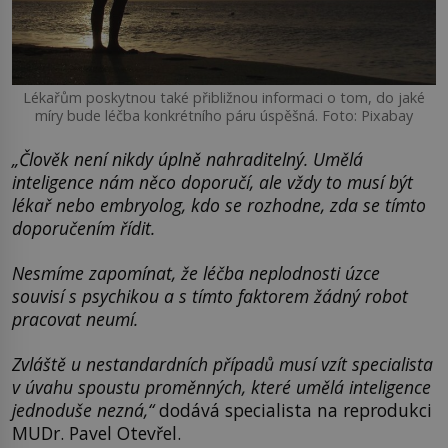
Lékařům poskytnou také přibližnou informaci o tom, do jaké
míry bude léčba konkrétního páru úspěšná. Foto: Pixabay
„Člověk není nikdy úplně nahraditelný. Umělá
inteligence nám něco doporučí, ale vždy to musí být
lékař nebo embryolog, kdo se rozhodne, zda se tímto
doporučením řídit.
Nesmíme zapomínat, že léčba neplodnosti úzce
souvisí s psychikou a s tímto faktorem žádný robot
pracovat neumí.
Zvláště u nestandardních případů musí vzít specialista
v úvahu spoustu proměnných, které umělá inteligence
jednoduše nezná,“
dodává specialista na reprodukci
MUDr. Pavel Otevřel.