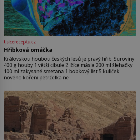
tisicereceptu.cz
Hříbková omáčka
Královskou houbou českých lesů je pravý hřib. Suroviny
400 g houby 1 větší cibule 2 lžíce másla 200 ml šlehačky
100 ml zakysané smetana 1 bobkový list 5 kuliček
nového koření petrželka ne