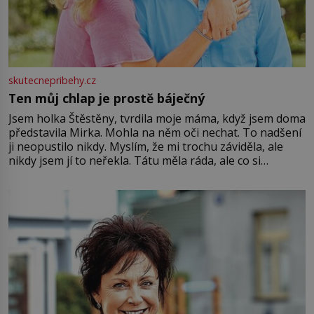
skutecnepribehy.cz
Ten můj chlap je prostě báječný
Jsem holka Štěstěny, tvrdila moje máma, když jsem doma
představila Mirka. Mohla na něm oči nechat. To nadšení
ji neopustilo nikdy. Myslím, že mi trochu záviděla, ale
nikdy jsem jí to neřekla. Tátu měla ráda, ale co si
pamatuji, tak jsme s Mirkem byli zamilovaní mnohem víc.
Jsme spolu moc rádi Tehdy byla jiná doba, když