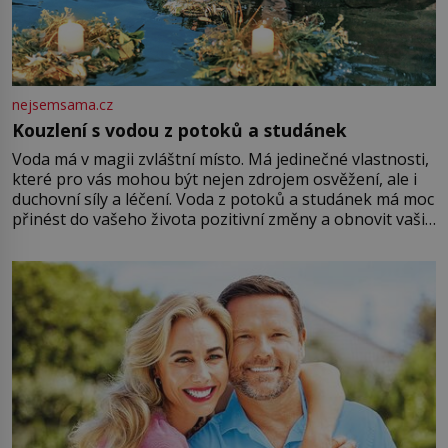
nejsemsama.cz
Kouzlení s vodou z potoků a studánek
Voda má v magii zvláštní místo. Má jedinečné vlastnosti,
které pro vás mohou být nejen zdrojem osvěžení, ale i
duchovní síly a léčení. Voda z potoků a studánek má moc
přinést do vašeho života pozitivní změny a obnovit vaši
energii. Využitím těchto přírodních zdrojů v magii
můžete obohatit své rituály a přinést do svého života
větší harmonii a klid. Je důležité