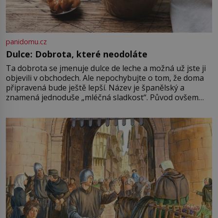
panidomu.cz
Dulce: Dobrota, které neodoláte
Ta dobrota se jmenuje dulce de leche a možná už jste ji
objevili v obchodech. Ale nepochybujte o tom, že doma
připravená bude ještě lepší. Název je španělský a
znamená jednoduše „mléčná sladkost“. Původ ovšem
není úplně jednoznačný, o autorství této receptury se
pře hned několik latinskoamerických zemí a k tomu
Francie, kde se traduje,