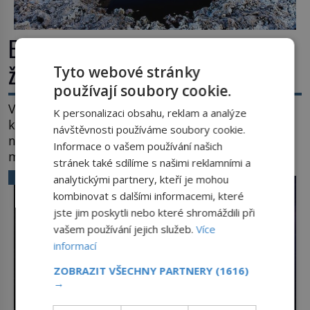
Extrémní podmínky na Zemi: Kde
život přežívá navzdory všemu
Tyto webové stránky
používají soubory cookie.
Vroucí voda, mráz hluboko pod bodem mrazu,
K personalizaci obsahu, reklam a analýze
kyseliny, smrtící tlak i pouště, kde celé roky
návštěvnosti používáme soubory cookie.
nespadne jediná kapka deště. Na první pohled
Informace o vašem používání našich
místa, kde nemůže existovat vůbec nic. Přesto
stránek také sdílíme s našimi reklamními a
právě tady vědci objevují organismy, které
VĚDA A TECHNIKA
analytickými partnery, kteří je mohou
posouvají hranice života. Každý nový nález mění
kombinovat s dalšími informacemi, které
naše představy o tom, co všechno dokáže příroda a
jste jim poskytli nebo které shromáždili při
napovídá, kde bychom jednou […]
vašem používání jejich služeb.
Více
informací
ZOBRAZIT VŠECHNY PARTNERY
(1616)
→