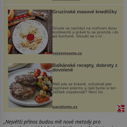
Gruzínské masové knedlíčky
Gruzie se nachází na rozhraní dvou
kontinentů a právě to se promítá i do
její kuchyně. Snoubí se v ní
evropské a asijské chutě a díky tomu
vznikají rozmanité a chuťově bohaté
pokrmy, které rozhodně st...
nejsemsama.cz
Balkánské recepty, dobroty z
dovolené
Měli jste se krásně, ochutnali jste
zajímavé pokrmy a rádi byste si ten
zážitek zopakovali? Není nic
snazšího. Pljeskavica (10 porcí)
Možná jste ji ochutnali na dovolené v
bývalé Jugoslávii, lze ji vi...
panidomu.cz
„Největší přínos budou mít nové metody pro