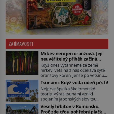
ZAJÍMAVOSTI
Mrkev není jen oranžová. Její
neuvěřitelný příběh začíná
fialovou barvou
Když dnes vytáhneme ze země
mrkev, většina z nás očekává sytě
oranžový kořen. Jenže po většinu
své historie je mrkev všechno
Tsunami: Když voda udeří pěstí!
možné, jen ne oranžová. Je fialová,
Nejprve špetka školometské
žlutá, bílá, někdy dokonce téměř
teorie. Výraz tsunami vznikl
černá. Až díky stovkám let
spojením japonských slov tsu
pečlivého šlechtění se z ní stává
(přístav) a nami (vlna). Jedná se o
zelenina, bez které si českou
Veselý hřbitov v Rumunsku:
dlouhou vlnu, která je na volném
zahradu ani nedokážeme
Proč zde třou pohřební plačky