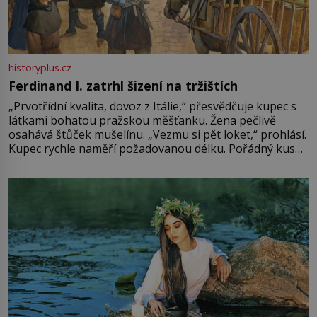
historyplus.cz
Ferdinand I. zatrhl šizení na tržištích
„Prvotřídní kvalita, dovoz z Itálie,“ přesvědčuje kupec s
látkami bohatou pražskou měšťanku. Žena pečlivě
osahává štůček mušelínu. „Vezmu si pět loket,“ prohlásí.
Kupec rychle naměří požadovanou délku. Pořádný kus
mu přitom zůstane za prsty… „Na šaty ho bude málo,
milostpaní. Stačí jenom na sukni,“ zhodnotí švadlena
množství růžového mušelínu. „Ošidili vás, podívejte.“
Vezme do ruky dřevěnou