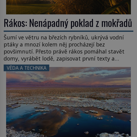
Rákos: Nenápadný poklad z mokřadů
Šumí ve větru na březích rybníků, ukrývá vodní
ptáky a mnozí kolem něj procházejí bez
povšimnutí. Přesto právě rákos pomáhal stavět
domy, vyrábět lodě, zapisovat první texty a
inspiroval řadu pověstí. Tato skromná, ale
VĚDA A TECHNIKA
užitečná rostlina provází člověka už tisíce let.
Většina lidí vnímá rákos jen jako obyčejnou kulisu
letního koupání. Stačí se však podívat […]