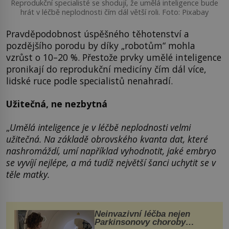
Reprodukční specialisté se shodují, že umělá inteligence bude
hrát v léčbě neplodnosti čím dál větší roli. Foto: Pixabay
Pravděpodobnost úspěšného těhotenství a
pozdějšího porodu by díky „robotům“ mohla
vzrůst o 10–20 %. Přestože prvky umělé inteligence
pronikají do reprodukční medicíny čím dál více,
lidské ruce podle specialistů nenahradí.
Užitečná, ne nezbytná
„
Umělá inteligence je v léčbě neplodnosti velmi
užitečná. Na základě obrovského kvanta dat, které
nashromáždí, umí například vyhodnotit, jaké embryo
se vyvíjí nejlépe, a má tudíž největší šanci uchytit se v
těle matky.
Neinvazivní léčba nejen
Parkinsonovy choroby