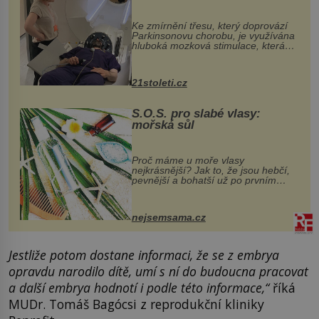
pomocí ultrazvukové
„helmy“
Ke zmírnění třesu, který doprovází
Parkinsonovu chorobu, je využívána
hluboká mozková stimulace, která
však vyžaduje vysoce invazivní
zákrok. Ultrazvuk zase není vhodný
k dostatečně přesnému zacílení ...
21stoleti.cz
S.O.S. pro slabé vlasy:
mořská sůl
Proč máme u moře vlasy
nejkrásnější? Jak to, že jsou hebčí,
pevnější a bohatší už po prvním
vykoupání? Protože sůl obsažená v
mořské vodě má blahodárný vliv.
Nejen na tělo a pokožku, ale i na
nejsemsama.cz
vlasy. ...
Jestliže potom dostane informaci, že se z embrya
opravdu narodilo dítě, umí s ní do budoucna pracovat
a další embrya hodnotí i podle této informace,“
říká
MUDr. Tomáš Bagócsi z reprodukční kliniky