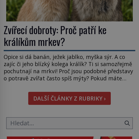
Zvířecí dobroty: Proč patří ke
králíkům mrkev?
Opice si dá banán, ježek jablko, myška sýr. A co
zajíc či jeho blízký kolega králík? Ti si samozřejmě
pochutnají na mrkvi! Proč jsou podobné představy
o potravě zvířat často spíš mýty? Pokud máte
doma králíka, mrkev mu dát můžete. A nejspíš mu
i bude chutnat, ovšem měl by ji mít jen jako
DALŠÍ ČLÁNKY Z RUBRIKY ›
občasný pamlsek. […]