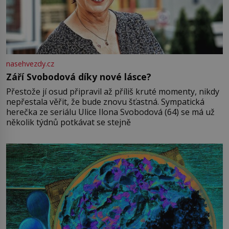
nasehvezdy.cz
Září Svobodová díky nové lásce?
Přestože jí osud připravil až příliš kruté momenty, nikdy
nepřestala věřit, že bude znovu šťastná. Sympatická
herečka ze seriálu Ulice Ilona Svobodová (64) se má už
několik týdnů potkávat se stejně