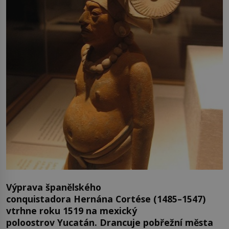
Výprava španělského
conquistadora Hernána Cortése (1485–1547)
vtrhne roku 1519 na mexický
poloostrov Yucatán. Drancuje pobřežní města