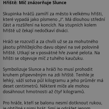
Hřiště: Míč znázorňuje Slunce
Skupinka hráčů zamíří za město k velkému hřišti,
které vypadá jako písmeno „I“. Má dlouhou střední
část a rozšíření na koncích. Na stupních kolem
hřiště už čekají nedočkaví diváci.
Hráči se rozcvičí a za chvíli už se za mohutného
jásotu přihlížejícího davu objeví na své polovině
hřiště. Utkají se v posvátné hře zvané pelota. Na
hřišti se objevuje míč z tuhého kaučuku.
Symbolizuje Slunce a hráči ho musí prohodit
kruhem připevněným na zdi hřiště. Tenhle je
lehký, váží sotva půl kilogramu a jeho průměr má
deset centimetrů. Některé míče ale mohou
dosáhnout hmotnosti až čtyř kilogramů.
Pro hráče, kteří se balonu nesmí dotknout rukou,
je obtížné s nimi hrát. Smí je odrážet jenom