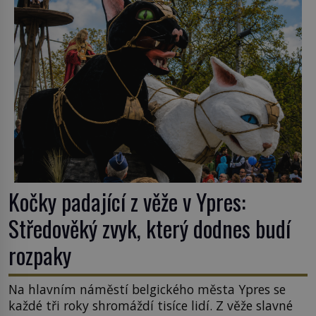
k Židům, nemá se Řím čím chlubit. […]
Kočky padající z věže v Ypres:
Středověký zvyk, který dodnes budí
rozpaky
Na hlavním náměstí belgického města Ypres se
každé tři roky shromáždí tisíce lidí. Z věže slavné