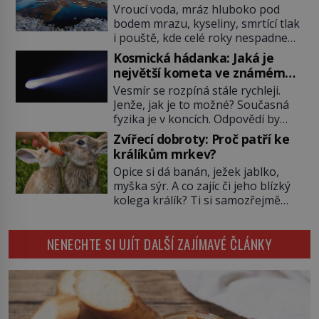
všemu
Vroucí voda, mráz hluboko pod
Tato skromná, ale užitečná
bodem mrazu, kyseliny, smrtící tlak
rostlina provází člověka už tisíce
i pouště, kde celé roky nespadne
let. Většina lidí vnímá rákos jen jako
jediná kapka deště. Na první
obyčejnou kulisu letního koupání.
Kosmická hádanka: Jaká je
pohled místa, kde nemůže
Stačí se však podívat […]
největší kometa ve známém
existovat vůbec nic. Přesto právě
vesmíru?
Vesmír se rozpíná stále rychleji.
tady vědci objevují organismy,
Jenže, jak je to možné? Současná
které posouvají hranice života.
fyzika je v koncích. Odpovědí by
Každý nový nález mění naše
mohla být hypotetická temná
představy o tom, co všechno
Zvířecí dobroty: Proč patří ke
energie. Právě na tu se zaměří
dokáže příroda a napovídá, kde
králíkům mrkev?
pozornost dvojice zkušených
bychom jednou […]
Opice si dá banán, ježek jablko,
astronomů. Namísto ní ale objeví
myška sýr. A co zajíc či jeho blízký
něco mnohem hmatatelnějšího.
kolega králík? Ti si samozřejmě
Naprosto rekordní kometu!
pochutnají na mrkvi! Proč jsou
Astronomové Pedro Bernardinelli a
podobné představy o potravě
Gary Bernstein mravenčí prací
NENECHTE SI UJÍT DALŠÍ ZAJÍMAVÉ ČLÁNKY
zvířat často spíš mýty? Pokud máte
zkoumají archivní snímky v rámci
doma králíka, mrkev mu dát
Průzkumu temné energie […]
můžete. A nejspíš mu i bude
chutnat, ovšem měl by ji mít jen
jako občasný pamlsek. […]