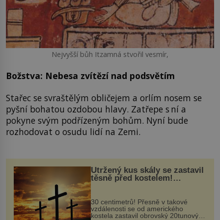
Nejvyšší bůh Itzamná stvořil vesmír,
Božstva: Nebesa zvítězí nad podsvětím
Stařec se svraštělým obličejem a orlím nosem se
pyšní bohatou ozdobou hlavy. Zatřepe s ní a
pokyne svým podřízeným bohům. Nyní bude
rozhodovat o osudu lidí na Zemi.
Utržený kus skály se zastavil
těsně před kostelem!
Ochránila ho boží síla?
30 centimetrů! Přesně v takové
vzdálenosti se od amerického
kostela zastavil obrovský 20tunový