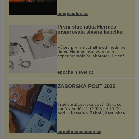
balvan, který se v květnu 2014
nečekaně odtrhl od nedaleké skály
při její demolici. Podle místních stojí
enigmaplus.cz
...
První sluchátka Hermés
inspirovala slavná kabelka
Vůbec první sluchátka od módního
domu Hermès byla vyrobena
experimentálním laboratoří Hermès
Ateliers Horizons. Elegantní gadget
si vyžádal dva roky vývoje a chlubí
se ručně šitou hovězí kůží a
epochalnisvet.cz
kovový...
ZÁBOŘSKÁ POUŤ 2025
Tradiční Zábořská pouť, která se
koná v neděli 7.9.2025 od 11:00
hod. u kostela v Záboří, části obce
Kly u Mělníka. V programu naleznete
komentovanou prohlídku kostela,
dobovou hudbu, řemesla, atrakce...
epochanacestach.cz