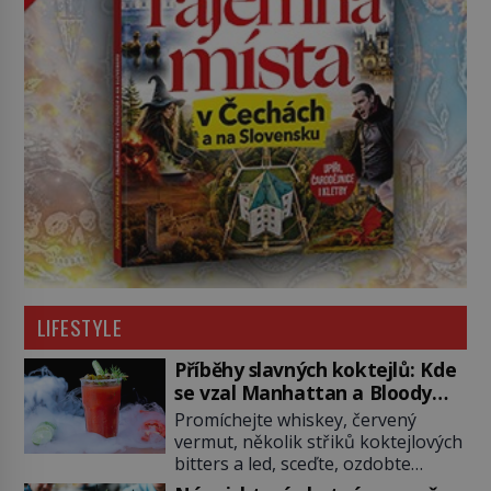
LIFESTYLE
Příběhy slavných koktejlů: Kde
se vzal Manhattan a Bloody
Mary?
Promíchejte whiskey, červený
vermut, několik střiků koktejlových
bitters a led, sceďte, ozdobte
koktejlovou třešinkou a tadá…