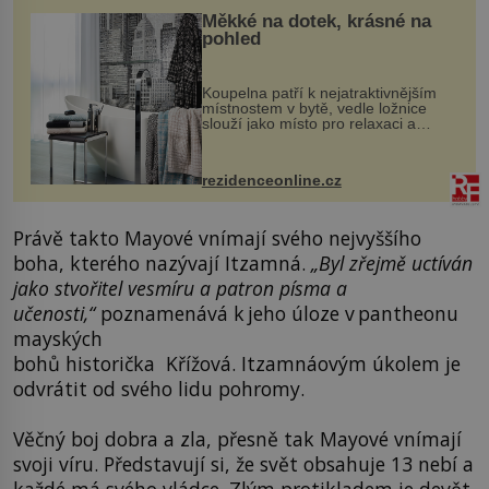
Měkké na dotek, krásné na
pohled
Koupelna patří k nejatraktivnějším
místnostem v bytě, vedle ložnice
slouží jako místo pro relaxaci a
odpočinek. Koupelnový textil –
ručníky, osušky a koberečky –
mohou jako mávnutím kouzelného
rezidenceonline.cz
proutku...
Právě takto Mayové vnímají svého nejvyššího
boha, kterého nazývají Itzamná.
„Byl zřejmě uctíván
jako stvořitel vesmíru a patron písma a
učenosti,“
poznamenává k jeho úloze v pantheonu
mayských
bohů historička Křížová. Itzamnáovým úkolem je
odvrátit od svého lidu pohromy.
Věčný boj dobra a zla, přesně tak Mayové vnímají
svoji víru. Představují si, že svět obsahuje 13 nebí a
každé má svého vládce. Zlým protikladem je devět