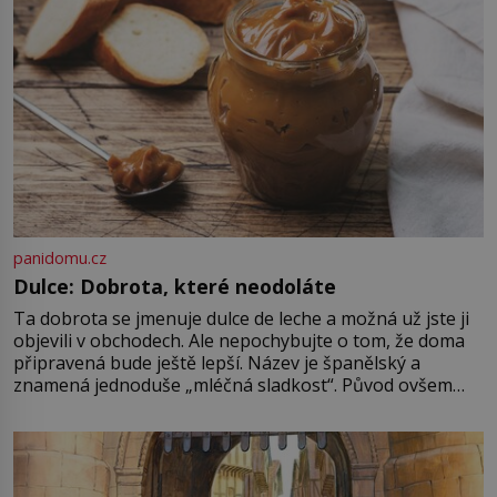
panidomu.cz
Dulce: Dobrota, které neodoláte
Ta dobrota se jmenuje dulce de leche a možná už jste ji
objevili v obchodech. Ale nepochybujte o tom, že doma
připravená bude ještě lepší. Název je španělský a
znamená jednoduše „mléčná sladkost“. Původ ovšem
není úplně jednoznačný, o autorství této receptury se
pře hned několik latinskoamerických zemí a k tomu
Francie, kde se traduje,