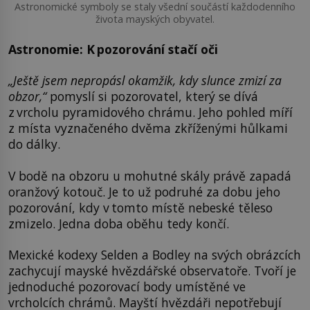
Astronomické symboly se staly všední součástí každodenního
života mayských obyvatel.
Astronomie: K pozorování stačí oči
„Ještě jsem nepropásl okamžik, kdy slunce zmizí za
obzor,“
pomyslí si pozorovatel, který se dívá
z vrcholu pyramidového chrámu. Jeho pohled míří
z místa vyznačeného dvěma zkříženými hůlkami
do dálky.
V bodě na obzoru u mohutné skály právě zapadá
oranžový kotouč. Je to už podruhé za dobu jeho
pozorování, kdy v tomto místě nebeské těleso
zmizelo. Jedna doba oběhu tedy končí.
Mexické kodexy Selden a Bodley na svých obrázcích
zachycují mayské hvězdářské observatoře. Tvoří je
jednoduché pozorovací body umístěné ve
vrcholcích chrámů. Mayští hvězdáři nepotřebují