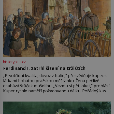
historyplus.cz
Ferdinand I. zatrhl šizení na tržištích
„Prvotřídní kvalita, dovoz z Itálie,“ přesvědčuje kupec s
látkami bohatou pražskou měšťanku. Žena pečlivě
osahává štůček mušelínu. „Vezmu si pět loket,“ prohlásí.
Kupec rychle naměří požadovanou délku. Pořádný kus
mu přitom zůstane za prsty… „Na šaty ho bude málo,
milostpaní. Stačí jenom na sukni,“ zhodnotí švadlena
množství růžového mušelínu. „Ošidili vás, podívejte.“
Vezme do ruky dřevěnou