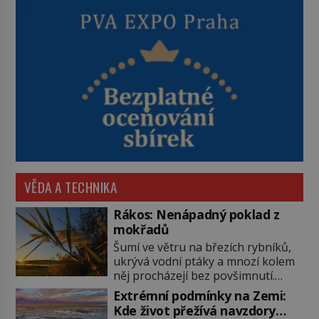
VĚDA A TECHNIKA
Rákos: Nenápadný poklad z
mokřadů
Šumí ve větru na březích rybníků,
ukrývá vodní ptáky a mnozí kolem
něj procházejí bez povšimnutí.
Přesto právě rákos pomáhal stavět
Extrémní podmínky na Zemi:
domy, vyrábět lodě, zapisovat první
Kde život přežívá navzdory
texty a inspiroval řadu pověstí.