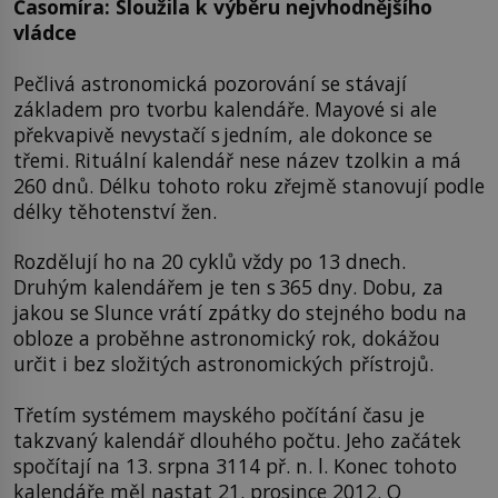
Časomíra: Sloužila k výběru nejvhodnějšího
vládce
Pečlivá astronomická pozorování se stávají
základem pro tvorbu kalendáře. Mayové si ale
překvapivě nevystačí s jedním, ale dokonce se
třemi. Rituální kalendář nese název tzolkin a má
260 dnů. Délku tohoto roku zřejmě stanovují podle
délky těhotenství žen.
Rozdělují ho na 20 cyklů vždy po 13 dnech.
Druhým kalendářem je ten s 365 dny. Dobu, za
jakou se Slunce vrátí zpátky do stejného bodu na
obloze a proběhne astronomický rok, dokážou
určit i bez složitých astronomických přístrojů.
Třetím systémem mayského počítání času je
takzvaný kalendář dlouhého počtu. Jeho začátek
spočítají na 13. srpna 3114 př. n. l. Konec tohoto
kalendáře měl nastat 21. prosince 2012. O