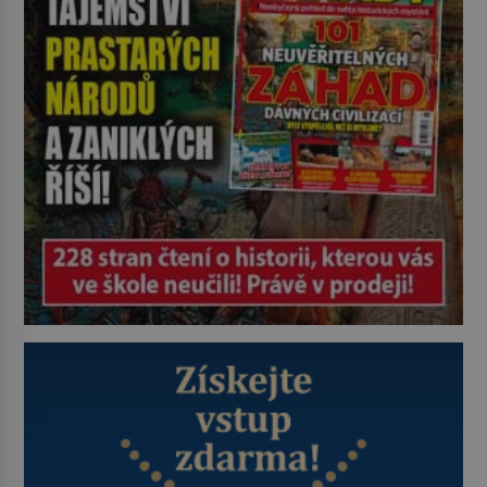
metody jsou překvapivě
promyšlené a některé principy
používají chirurgové dodnes. Úplně
první […]