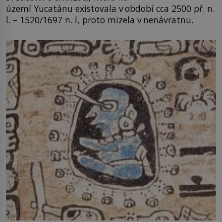
území Yucatánu existovala v období cca 2500 př. n.
l. – 1520/1697 n. l, proto mizela v nenávratnu.