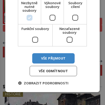
Nezbytně
Výkonové
Soubory
nutné
soubory
cílení
soubory
PŘEDPLATNÉ
ELEKTRONICKÉ
PROLISTOVAT
TIŠTĚNÉ
Funkční soubory
Nezařazené
soubory
PŘEDCHOZÍ ČLÁNEK
Drsný svátek svatého Fermína: Hlavně být
rychlejší než býk
VŠE PŘIJMOUT
DALŠÍ ČLÁNEK
Častější případy kanibalismu u ledních
VŠE ODMÍTNOUT
medvědů
ZOBRAZIT PODROBNOSTI
SOUVISEJÍCÍ ČLÁNKY
HISTORIE