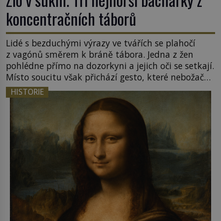
koncentračních táborů
Lidé s bezduchými výrazy ve tvářích se plahočí
z vagónů směrem k bráně tábora. Jedna z žen
pohlédne přímo na dozorkyni a jejich oči se setkají.
Místo soucitu však přichází gesto, které nebožačku
posílá rovnou do plynové komory. Jména jako
HISTORIE
Rudolf Höss (1901–1947), Josef Mengele (1911–
1979) či Heinrich Himmler (1900–1945) zná každý,
o koho se historie jen otřela. Jenže […]