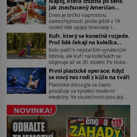
Nápoj, která chutná po seně.
Manhattan je tu! A pokud to má být
Jak znechucený Američan
skutečně on, dejte si pozor, ať
vymyslel brčko
Dnes je brčko naprostou
místo klasické americké rye
samozřejmostí. Jenže ještě v 19.
whiskey či klidně bourbonu
století lidé upíjejí limonády i
nepoužijete skotskou whisku. Co
koktejly dutými stébly žita nebo
se stane? Inu, koktejl bude stále
Kufr, který se konečně rozjede.
žitné slámy. Fungují sice dobře,
skvělý, ale už to nebude
Proč lidé čekají na kolečka
mají ale jednu nepříjemnou
Manhattan ale […]
téměř pět tisíc let?
Kolo patří k nejstarším vynálezům
vlastnost po chvíli se rozmáčejí a
lidstva, ale kufr na kolečkách se
nápoji dodávají travnatou příchuť.
objevuje až ve 20. století. Po tisíce
Právě tahle drobná nepříjemnost
let lidé vláčejí těžká zavazadla v
přivede amerického výrobce
První plastické operace: Když
rukou, na zádech nebo je nakládají
cigaretových náustků k nápadu,
se nový nos rodí z kůže na tváři
na povozy. Stačí přitom jediný
který změní způsob pití po celém
Plastická chirurgie se často
nápad, připevnit ke kufru kolečka.
[…]
považuje za vynález moderní
Jenže právě ten nikdo dlouho
medicíny. Ve skutečnosti jsou její
nedostane. Až jednou se na letišti
kořeny staré více než dva a půl
ozve věta, která změní […]
tisíce let. V dobách, kdy ještě
neexistují antibiotika ani anestezie,
se odvážní lékaři pokoušejí vracet
lidem tváře znetvořené válkou,
tresty nebo nehodami. Jejich