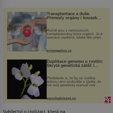
Transplantace a duše.
Přenesly orgány i kousek
osobnosti dárce?
Ročně jsou v nemocnicích
transplantovány tisíce orgánů. Je-li
operace úspěšná, lidské tělo přijme
darovaný orgán za své a pacient
může vést plnohodnotný život. Ale co
když při transplantaci nepřijímám...
enigmaplus.cz
Duplikace genomu u rostlin:
Skrytá genetická zátěž i
evoluční výhoda
Představte si, že by se rostlina
jednou ráno probudila a zjistila, že
má svůj genetický manuál celý
dvakrát. Přesně to se občas v
přírodě stane – a podle nového
výzkumu to může být pro druhy
epochalnisvet.cz
vstupenka...
Svědectví o civilizaci, která na