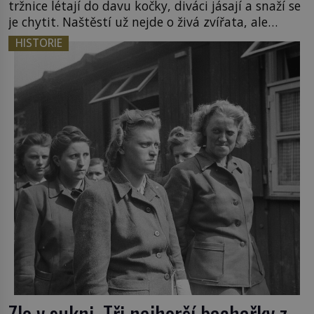
tržnice létají do davu kočky, diváci jásají a snaží se
je chytit. Naštěstí už nejde o živá zvířata, ale
jenom o plyšové suvenýry. Kdysi to ale bylo jinak.
HISTORIE
Tato veselá podívaná připomíná jeden z
nejpodivnějších a zároveň nejkrutějších zvyků […]
Zlo v sukni. Tři nejhorší bachařky z