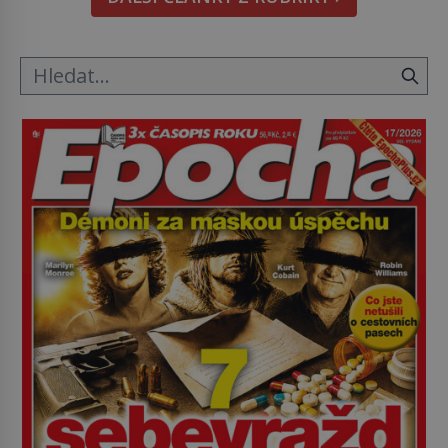
tak si ji ještě jako první konzul přemístí do své
ložnice v Tuilerisjkém […]