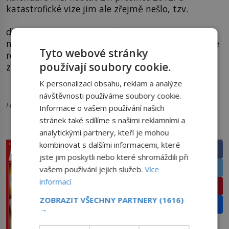
katastrofické vize jim ale zřejmě nešlo, tzv.
dlouhý počet sloužil Mayům spíše k výběru toho
nejlepšího nového vládce. Z možných kandidátů se
Tyto webové stránky
rozhodovalo na základě rodokmenu sestaveného
používají soubory cookie.
z kalendářových výpočtů.
K personalizaci obsahu, reklam a analýze
návštěvnosti používáme soubory cookie.
Foto: Publicdomainvectors.org, pixnio.com, wikipedia.org
Informace o vašem používání našich
stránek také sdílíme s našimi reklamními a
PRÁVĚ V PRODEJI
SDÍLEJTE ČLÁNEK
analytickými partnery, kteří je mohou
kombinovat s dalšími informacemi, které
Facebook
jste jim poskytli nebo které shromáždili při
Twitter
vašem používání jejich služeb.
Více
informací
Pinterest
ZOBRAZIT VŠECHNY PARTNERY
(1616)
Email
→