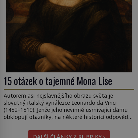
15 otázek o tajemné Mona Lise
Autorem asi nejslavnějšího obrazu světa je
slovutný italský vynálezce Leonardo da Vinci
(1452–1519). Jenže jeho nevinně usmívající dámu
obklopují otazníky, na některé historici odpověď
objeví, jiné zůstanou nezodpovězené. Kam si ji
pověsil Napoleon? Samotný císař Napoleon
DALŠÍ ČLÁNKY Z RUBRIKY ›
Bonaparte (1769–1821) má pro malbu slabost, a