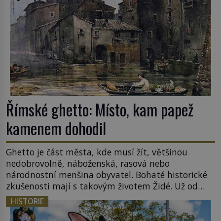
Římské ghetto: Místo, kam papež
kamenem dohodil
Ghetto je část města, kde musí žít, většinou
nedobrovolně, náboženská, rasová nebo
národnostní menšina obyvatel. Bohaté historické
zkušenosti mají s takovým životem Židé. Už od
středověku jsou totiž v každou chvíli nuceni v
HISTORIE
nějakém žít. Mezi ty nejslavnější patří i římské
ghetto založené v roce 1555. Pokud jde o vztah