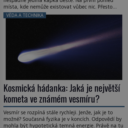
místa, kde nemůže existovat vůbec nic. Přesto
právě tady vědci objevují organismy, které
VĚDA A TECHNIKA
posouvají hranice života. Každý nový nález mění
naše představy o tom, co všechno dokáže příroda a
napovídá, kde bychom jednou […]
Kosmická hádanka: Jaká je největší
kometa ve známém vesmíru?
Vesmír se rozpíná stále rychleji. Jenže, jak je to
možné? Současná fyzika je v koncích. Odpovědí by
mohla být hypotetická temná energie. Právě na tu