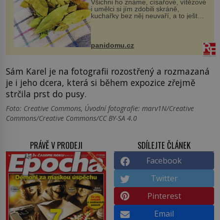
Všichni ho známe, císařové, vítězové
i umělci si jím zdobili skráně,
kuchařky bez něj neuvaří, a to ještě
nevíte, že bobkový list může výrazně
zmírnit některé naše neduhy.
Obsahuje v malém množství ně...
panidomu.cz
Sám Karel je na fotografii rozostřený a rozmazaná
je i jeho dcera, která si během expozice zřejmě
strčila prst do pusy.
Foto: Creative Commons, Úvodní fotografie: marv1N/Creative
Commons/Creative Commons/CC BY-SA 4.0
PRÁVĚ V PRODEJI
SDÍLEJTE ČLÁNEK
Facebook
Twitter
Pinterest
Email