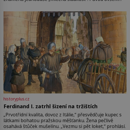
není úplně jednoznačný, o autorství této receptury se
pře hned několik latinskoamerických zemí a k tomu
Francie, kde se traduje,
historyplus.cz
Ferdinand I. zatrhl šizení na tržištích
„Prvotřídní kvalita, dovoz z Itálie,“ přesvědčuje kupec s
látkami bohatou pražskou měšťanku. Žena pečlivě
osahává štůček mušelínu. „Vezmu si pět loket,“ prohlásí.