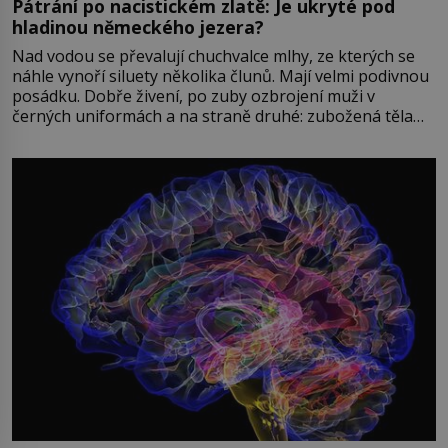
Pátrání po nacistickém zlatě: Je ukryté pod
hladinou německého jezera?
Nad vodou se převalují chuchvalce mlhy, ze kterých se
náhle vynoří siluety několika člunů. Mají velmi podivnou
posádku. Dobře živení, po zuby ozbrojení muži v
černých uniformách a na straně druhé: zubožená těla
oblečená v chatrných vězeňských hadrech. Co tato
přízračná scéna znamená? Je jaro roku 1945, druhá
světová válka se chýlí ke konci. Jezero Stolpsee