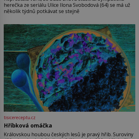
herečka ze seriálu Ulice Ilona Svobodová (64) se má už
několik týdnů potkávat se stejně
tisicereceptu.cz
Hříbková omáčka
Královskou houbou českých lesů je pravý hřib. Suroviny