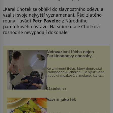
„Karel Chotek se oblékl do slavnostního oděvu a
vzal si svoje nejvyšší vyznamenání, Řád zlatého
rouna,“ uvádí
Petr Pavelec
z Národního
památkového ústavu. Na snímku ale Chotkovi
rozhodně nevypadají dokonale.
Neinvazivní léčba nejen
Parkinsonovy choroby
pomocí ultrazvukové
„helmy“
Ke zmírnění třesu, který doprovází
Parkinsonovu chorobu, je využívána
hluboká mozková stimulace, která
však vyžaduje vysoce invazivní
zákrok. Ultrazvuk zase není vhodný
k dostatečně přesnému zacílení ...
21stoleti.cz
Vavřín jako lék