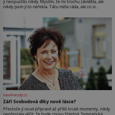
ji neopustilo nikdy. Myslím, že mi trochu záviděla, ale
nikdy jsem jí to neřekla. Tátu měla ráda, ale co si
pamatuji, tak jsme s Mirkem byli zamilovaní mnohem víc.
Jsme spolu moc rádi Tehdy byla jiná doba, když
nasehvezdy.cz
Září Svobodová díky nové lásce?
Přestože jí osud připravil až příliš kruté momenty, nikdy
nepřestala věřit, že bude znovu šťastná. Sympatická