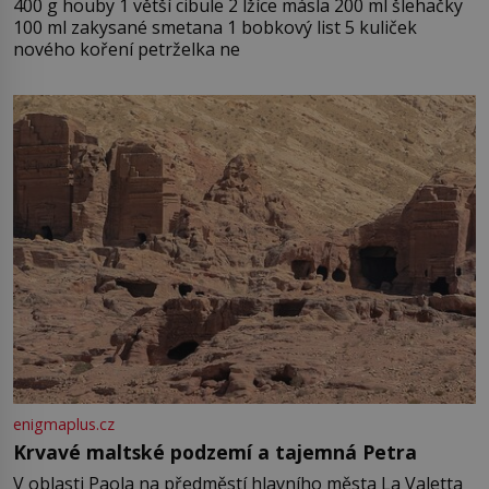
400 g houby 1 větší cibule 2 lžíce másla 200 ml šlehačky
100 ml zakysané smetana 1 bobkový list 5 kuliček
nového koření petrželka ne
enigmaplus.cz
Krvavé maltské podzemí a tajemná Petra
V oblasti Paola na předměstí hlavního města La Valetta