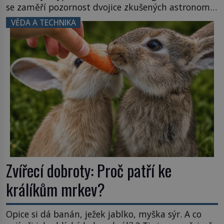
se zaměří pozornost dvojice zkušených astronomů.
Namísto ní ale objeví něco mnohem
VĚDA A TECHNIKA
hmatatelnějšího. Naprosto rekordní kometu!
Astronomové Pedro Bernardinelli a Gary Bernstein
mravenčí prací zkoumají archivní snímky v rámci
Průzkumu temné energie […]
Zvířecí dobroty: Proč patří ke
králíkům mrkev?
Opice si dá banán, ježek jablko, myška sýr. A co