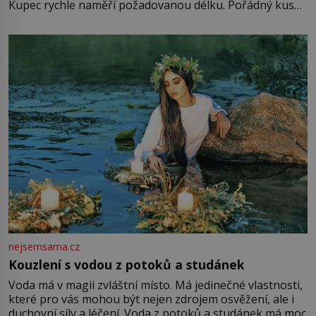
Kupec rychle naměří požadovanou délku. Pořádný kus
mu přitom zůstane za prsty… „Na šaty ho bude málo,
milostpaní. Stačí jenom na sukni,“ zhodnotí švadlena
množství růžového mušelínu. „Ošidili vás, podívejte.“
Vezme do ruky dřevěnou
nejsemsama.cz
Kouzlení s vodou z potoků a studánek
Voda má v magii zvláštní místo. Má jedinečné vlastnosti,
které pro vás mohou být nejen zdrojem osvěžení, ale i
duchovní síly a léčení. Voda z potoků a studánek má moc