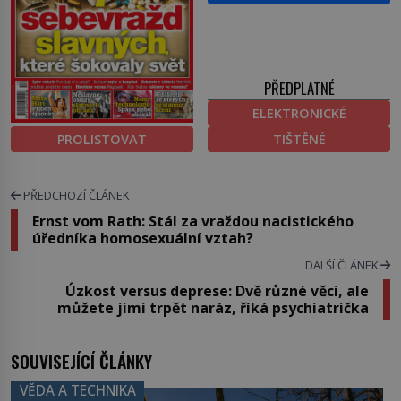
PŘEDPLATNÉ
ELEKTRONICKÉ
PROLISTOVAT
TIŠTĚNÉ
PŘEDCHOZÍ ČLÁNEK
Ernst vom Rath: Stál za vraždou nacistického
úředníka homosexuální vztah?
DALŠÍ ČLÁNEK
Úzkost versus deprese: Dvě různé věci, ale
můžete jimi trpět naráz, říká psychiatrička
SOUVISEJÍCÍ ČLÁNKY
VĚDA A TECHNIKA