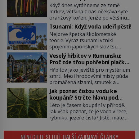
fialovou barvou
Když dnes vytáhneme ze země
mrkev, většina z nás očekává sytě
oranžový kořen. Jenže po většinu
své historie je mrkev všechno
Tsunami: Když voda udeří pěstí!
možné, jen ne oranžová. Je fialová,
Nejprve špetka školometské
žlutá, bílá, někdy dokonce téměř
teorie. Výraz tsunami vznikl
černá. Až díky stovkám let
spojením japonských slov tsu
pečlivého šlechtění se z ní stává
(přístav) a nami (vlna). Jedná se o
zelenina, bez které si českou
Veselý hřbitov v Rumunsku:
dlouhou vlnu, která je na volném
zahradu ani nedokážeme
Proč zde třou pohřební plačky
moři takřka nepostřehnutelná.
představit. Její příběh je […]
bídu s nouzí?
Hřbitov jako jeviště pro mystérium
Ačkoli je vlnová délka tsunami i 300
smrti. Mezi hrobovými místy půda
kilometrů, výška vlny na volném
promáčená slzami, smutek a
moři je maximálně 1,5 metru.
vědomí konečnosti lidské existence.
Máme se podobné obří vlny obávat
Jak poznat čistou vodu ke
Jsou ale výjimky, kde pohřební
i v Evropě? Vznik tsunami si […]
koupání? Strčte hlavu pod
plačky smutně žmoulají kapesníky
hladinu!
Léto je časem koupání v přírodě.
nikoli při smutečním obřadu, ale
Jak však poznat, že je voda v řece,
při pohledu na výši vyměřené
rybníku, jezeře čistá? Jistě, máte
podpory v nezaměstnanosti. Kam
možnost využít informace
vás pozveme? Unikátní hřbitov,
hygieniků či podrobit křížovému
který si vysloužil název „Veselý“,
NENECHTE SI UJÍT DALŠÍ ZAJÍMAVÉ ČLÁNKY
výslechu provozovatele přírodního
najdeme v rumunské vesnici