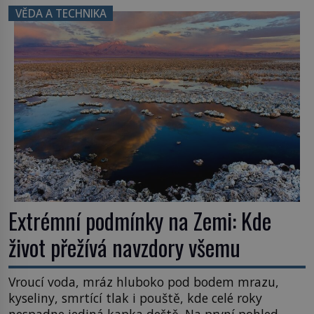
inspiroval řadu pověstí. Tato skromná, ale
VĚDA A TECHNIKA
užitečná rostlina provází člověka už tisíce let.
Většina lidí vnímá rákos jen jako obyčejnou kulisu
letního koupání. Stačí se však podívat […]
Extrémní podmínky na Zemi: Kde
život přežívá navzdory všemu
Vroucí voda, mráz hluboko pod bodem mrazu,
kyseliny, smrtící tlak i pouště, kde celé roky
nespadne jediná kapka deště. Na první pohled