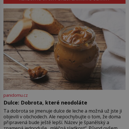
koupaliště. Existuje ale ještě jiná
Sapanta, nedaleko hranic […]
alternativa. Jaká? Podívat se pod
hladinu a zjistit, kdo si onu
konkrétní vodní lokalitu oblíbil už
dávno před vámi. Říká se jim
bioindikátory […]
panidomu.cz
Dulce: Dobrota, které neodoláte
Ta dobrota se jmenuje dulce de leche a možná už jste ji
objevili v obchodech. Ale nepochybujte o tom, že doma
připravená bude ještě lepší. Název je španělský a
znamená jednoduše „mléčná sladkost“. Původ ovšem