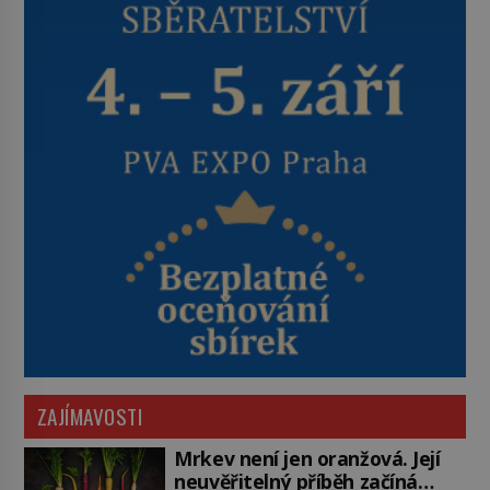
ZAJÍMAVOSTI
Mrkev není jen oranžová. Její
neuvěřitelný příběh začíná