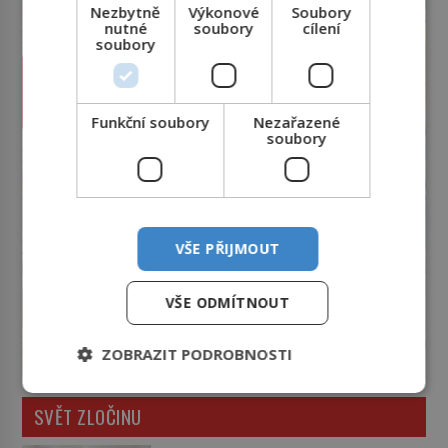
Nezbytně
Výkonové
Soubory
nutné
soubory
cílení
soubory
Funkční soubory
Nezařazené
soubory
VŠE PŘIJMOUT
VŠE ODMÍTNOUT
ZOBRAZIT PODROBNOSTI
SVĚT ZLOČINU