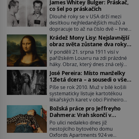
James Whitey Bulger: Práskač,
co šel po práskačích
Dlouhé roky se v USA drží mezi
desítkou nejhledanějších mužů a
dopracuje to až na číslo dvě – hned
po Usámovi bin Ládinovi (1957–
Krádež Mony Lisy: Nejslavnější
2011). To je James „Whitey“ Bulger
obraz světa zůstane dva roky
(1929–2018) viněný ze spoluúčasti
nezvěstný
V pondělí 21. srpna 1911 visí v
na 19 vraždách, vydírání a lichvy. A
pařížském Louvru na zdi prázdné
samozřejmě, krom toho je ještě
háky. Obraz, který dnes zná celý
drogový dealer, který neváhá
svět, je pryč. Zpočátku si nikdo
odstranit z cesty všechny práskače,
José Pereira: Místo manželky
nemyslí, že jde o krádež.
zatímco […]
12letá dcera – a sousedi o všem
Zaměstnanci jsou přesvědčeni, že
vědí!
Píše se rok 2010. Muž v bílé košili
Mona Lisa je jen v restaurátorské
systematicky listuje kartotékou
dílně nebo u fotografa. Když se
lékařských karet v obci Pinheiro
ukáže pravda, propukne jeden z
ležící asi 20 kilometrů od farmy s
největších honů na zloděje v […]
Božská práce pro Jeffreyho
podivínským majitelem. Něco tu
Dahmera: Vrah skončí v
nesedí. Ledaže… Ledaže by ta
tratolišti krve ve vězeňských
Po ulici nedaleko dnes již
mladá dívka z farmy byla ne
umývárnách
nestojícího bytového domu
manželkou, ale dcerou – a všechny
Oxfords Apartments 924 ve
ty děti byly zplozené v incestu. Na