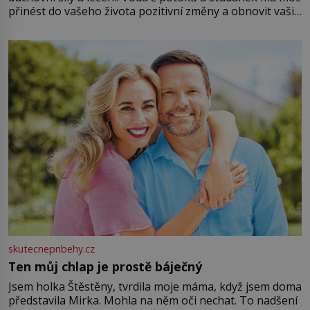
přinést do vašeho života pozitivní změny a obnovit vaši
energii. Využitím těchto přírodních zdrojů v magii
můžete obohatit své rituály a přinést do svého života
větší harmonii a klid. Je důležité
skutecnepribehy.cz
Ten můj chlap je prostě báječný
Jsem holka Štěstěny, tvrdila moje máma, když jsem doma
představila Mirka. Mohla na něm oči nechat. To nadšení