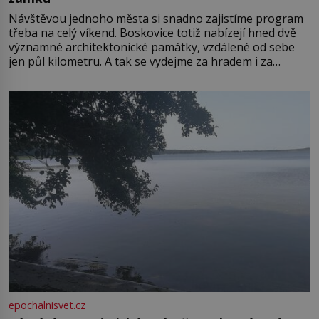
Návštěvou jednoho města si snadno zajistíme program
třeba na celý víkend. Boskovice totiž nabízejí hned dvě
významné architektonické památky, vzdálené od sebe
jen půl kilometru. A tak se vydejme za hradem i za
zámkem do krásné jihomoravské krajiny. Trhová osada
Boskovice na okraji Drahanské vrchoviny vznikla někdy
ve13. století, a už v roce 1313 kronikáři zaznamenali
epochalnisvet.cz