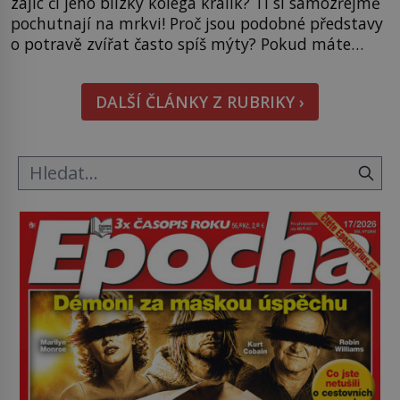
zajíc či jeho blízký kolega králík? Ti si samozřejmě
pochutnají na mrkvi! Proč jsou podobné představy
o potravě zvířat často spíš mýty? Pokud máte
doma králíka, mrkev mu dát můžete. A nejspíš mu
i bude chutnat, ovšem měl by ji mít jen jako
DALŠÍ ČLÁNKY Z RUBRIKY ›
občasný pamlsek. […]