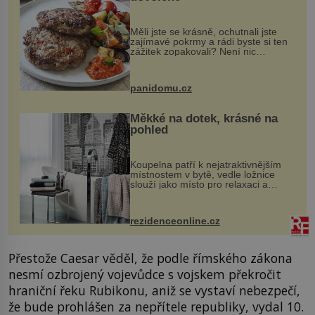
Měli jste se krásně, ochutnali jste
zajímavé pokrmy a rádi byste si ten
zážitek zopakovali? Není nic
snazšího. Pljeskavica (10 porcí)
Možná jste ji ochutnali na dovolené v
bývalé Jugoslávii, lze ji vi...
panidomu.cz
Měkké na dotek, krásné na
pohled
Koupelna patří k nejatraktivnějším
místnostem v bytě, vedle ložnice
slouží jako místo pro relaxaci a
odpočinek. Koupelnový textil –
ručníky, osušky a koberečky –
mohou jako mávnutím kouzelného
rezidenceonline.cz
proutku...
Přestože Caesar věděl, že podle římského zákona
nesmí ozbrojený vojevůdce s vojskem překročit
hraniční řeku Rubikonu, aniž se vystaví nebezpečí,
že bude prohlášen za nepřítele republiky, vydal 10.