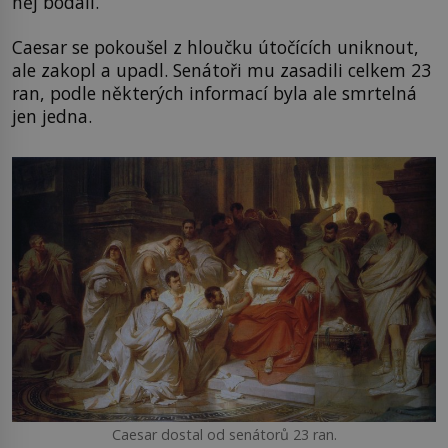
něj bodali.
Caesar se pokoušel z hloučku útočících uniknout,
ale zakopl a upadl. Senátoři mu zasadili celkem 23
ran, podle některých informací byla ale smrtelná
jen jedna.
Caesar dostal od senátorů 23 ran.