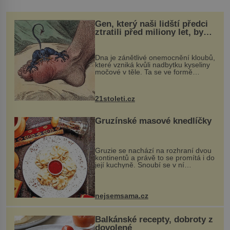
Gen, který naši lidští předci
ztratili před miliony let, by
mohl pomoci s léčbou
„nemoci králů“
Dna je zánětlivé onemocnění kloubů,
které vzniká kvůli nadbytku kyseliny
močové v těle. Ta se ve formě
krystalků ukládá v blízkosti kloubů,
nejčastěji přitom postihuje palce na
nohou, a způsobuje bole...
21stoleti.cz
Gruzínské masové knedlíčky
Gruzie se nachází na rozhraní dvou
kontinentů a právě to se promítá i do
její kuchyně. Snoubí se v ní
evropské a asijské chutě a díky tomu
vznikají rozmanité a chuťově bohaté
pokrmy, které rozhodně st...
nejsemsama.cz
Balkánské recepty, dobroty z
dovolené