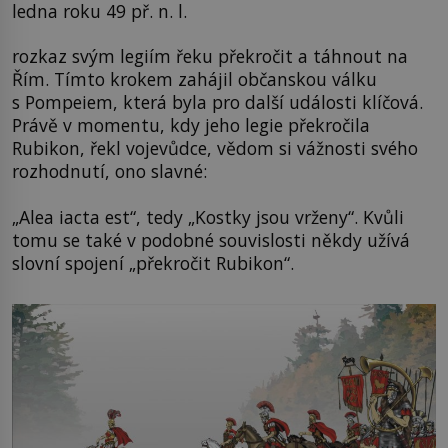
ledna roku 49 př. n. l.
rozkaz svým legiím řeku překročit a táhnout na
Řím. Tímto krokem zahájil občanskou válku
s Pompeiem, která byla pro další události klíčová.
Právě v momentu, kdy jeho legie překročila
Rubikon, řekl vojevůdce, vědom si vážnosti svého
rozhodnutí, ono slavné:
„Alea iacta est“, tedy „Kostky jsou vrženy“. Kvůli
tomu se také v podobné souvislosti někdy užívá
slovní spojení „překročit Rubikon“.