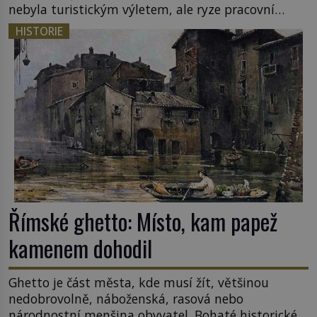
nebyla turistickým výletem, ale ryze pracovní
cestou se zištnými úmysly. Jaký cíl Casanova
HISTORIE
sledoval, když se například procházel uličkami
lotyšské Rigy? Casanova v Pobaltí kontaktoval
tamní zednářské lóže. Nebyl v této oblasti žádným
nováčkem, protože do zednářské […]
Římské ghetto: Místo, kam papež
kamenem dohodil
Ghetto je část města, kde musí žít, většinou
nedobrovolně, náboženská, rasová nebo
národnostní menšina obyvatel. Bohaté historické