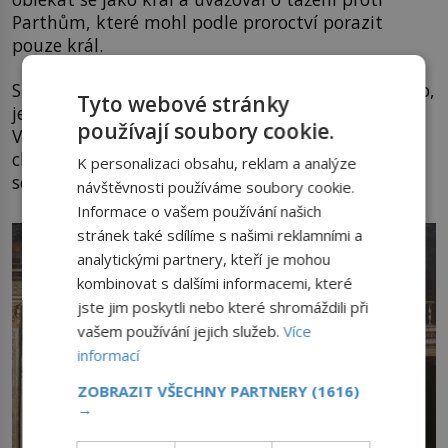
Parthům, které mohl podle proroctví porazit
pouze král.
Spojení s Kleopatrou mu tuto situaci neulehčovalo,
Tyto webové stránky
jelikož její původ sahal až ke slavnému Alexandru
používají soubory cookie.
Velikému. Senátoři se tak právem domnívali, že
chtějí společně dosáhnout impéria a republiku i
K personalizaci obsahu, reklam a analýze
senát zničit.
návštěvnosti používáme soubory cookie.
Informace o vašem používání našich
stránek také sdílíme s našimi reklamními a
analytickými partnery, kteří je mohou
kombinovat s dalšími informacemi, které
jste jim poskytli nebo které shromáždili při
vašem používání jejich služeb.
Více
informací
ZOBRAZIT VŠECHNY PARTNERY
(1616)
→