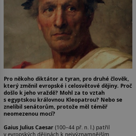
Pro někoho diktátor a tyran, pro druhé člověk,
který změnil evropské i celosvětové dějiny. Proč
došlo k jeho vraždě? Mohl za to vztah
s egyptskou královnou Kleopatrou? Nebo se
znelíbil senátorům, protože měl téměř
neomezenou mocí?
Gaius Julius Caesar
(100–44 př. n. l.) patřil
v evropských dějinách k nejvýznamnějším