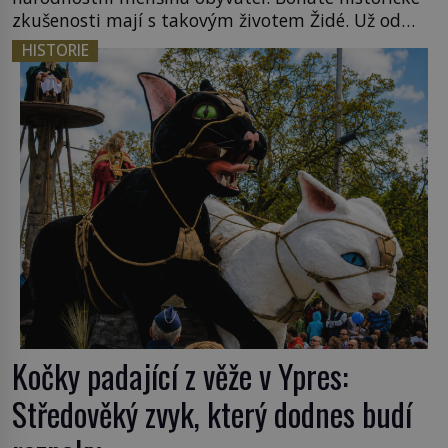
zkušenosti mají s takovým životem Židé. Už od
středověku jsou totiž v každou chvíli nuceni v
HISTORIE
nějakém žít. Mezi ty nejslavnější patří i římské
ghetto založené v roce 1555. Pokud jde o vztah
k Židům, nemá se Řím čím chlubit. […]
Kočky padající z věže v Ypres:
Středověký zvyk, který dodnes budí