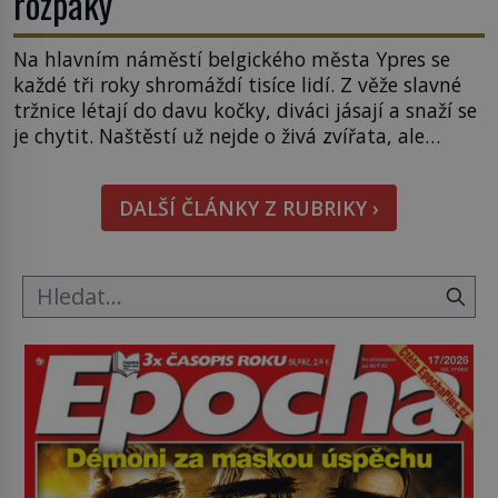
rozpaky
Na hlavním náměstí belgického města Ypres se
každé tři roky shromáždí tisíce lidí. Z věže slavné
tržnice létají do davu kočky, diváci jásají a snaží se
je chytit. Naštěstí už nejde o živá zvířata, ale
jenom o plyšové suvenýry. Kdysi to ale bylo jinak.
Tato veselá podívaná připomíná jeden z
DALŠÍ ČLÁNKY Z RUBRIKY ›
nejpodivnějších a zároveň nejkrutějších zvyků […]