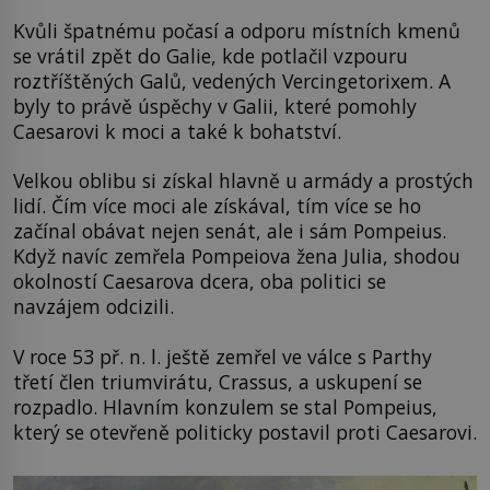
Kvůli špatnému počasí a odporu místních kmenů
se vrátil zpět do Galie, kde potlačil vzpouru
roztříštěných Galů, vedených Vercingetorixem. A
byly to právě úspěchy v Galii, které pomohly
Caesarovi k moci a také k bohatství.
Velkou oblibu si získal hlavně u armády a prostých
lidí. Čím více moci ale získával, tím více se ho
začínal obávat nejen senát, ale i sám Pompeius.
Když navíc zemřela Pompeiova žena Julia, shodou
okolností Caesarova dcera, oba politici se
navzájem odcizili.
V roce 53 př. n. l. ještě zemřel ve válce s Parthy
třetí člen triumvirátu, Crassus, a uskupení se
rozpadlo. Hlavním konzulem se stal Pompeius,
který se otevřeně politicky postavil proti Caesarovi.