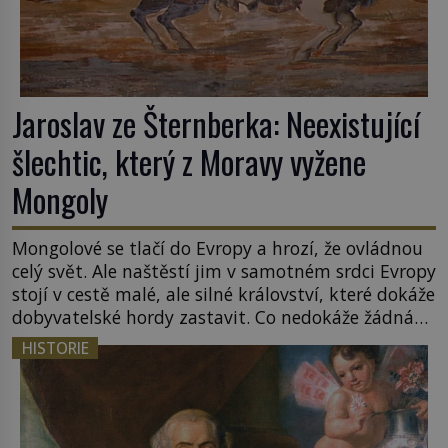
Jaroslav ze Šternberka: Neexistující
šlechtic, který z Moravy vyžene
Mongoly
Mongolové se tlačí do Evropy a hrozí, že ovládnou
celý svět. Ale naštěstí jim v samotném srdci Evropy
stojí v cestě malé, ale silné království, které dokáže
dobyvatelské hordy zastavit. Co nedokáže žádná
z asijských říší, co nedokážou Němci – to dokáže
HISTORIE
český král. Nebo že by ne? Mongolové od roku 1223
postupují podél Kaspického a Azovského moře, […]