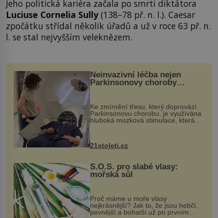
Jeho politická kariéra začala po smrti diktátora
Luciuse Cornelia Sully
(138–78 př. n. l.). Caesar
zpočátku střídal několik úřadů a už v roce 63 př. n.
l. se stal nejvyšším veleknězem.
Neinvazivní léčba nejen
Parkinsonovy choroby
pomocí ultrazvukové
„helmy“
Ke zmírnění třesu, který doprovází
Parkinsonovu chorobu, je využívána
hluboká mozková stimulace, která
však vyžaduje vysoce invazivní
zákrok. Ultrazvuk zase není vhodný
k dostatečně přesnému zacílení ...
21stoleti.cz
S.O.S. pro slabé vlasy:
mořská sůl
Proč máme u moře vlasy
nejkrásnější? Jak to, že jsou hebčí,
pevnější a bohatší už po prvním