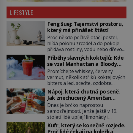
LIFESTYLE
Feng šuej: Tajemství prostoru,
který má přinášet štěstí
Proč někdo pečlivě otáčí postel,
hlídá polohu zrcadel a do pokoje
přidává rostliny, vodu nebo dřevo?
Feng šuej tvrdí, že domov není jen
Příběhy slavných koktejlů: Kde
soubor zdí a nábytku. Je to prostor,
se vzal Manhattan a Bloody
kterým proudí energie čchi a jeho
Mary?
Promíchejte whiskey, červený
uspořádání může ovlivňovat, jak se
vermut, několik střiků koktejlových
v něm člověk cítí. Feng šuej má
bitters a led, sceďte, ozdobte
kořeny ve staré Číně a jeho historie
koktejlovou třešinkou a tadá…
[…]
Nápoj, která chutná po seně.
Manhattan je tu! A pokud to má být
Jak znechucený Američan
skutečně on, dejte si pozor, ať
vymyslel brčko
Dnes je brčko naprostou
místo klasické americké rye
samozřejmostí. Jenže ještě v 19.
whiskey či klidně bourbonu
století lidé upíjejí limonády i
nepoužijete skotskou whisku. Co
koktejly dutými stébly žita nebo
se stane? Inu, koktejl bude stále
Kufr, který se konečně rozjede.
žitné slámy. Fungují sice dobře,
skvělý, ale už to nebude
Proč lidé čekají na kolečka