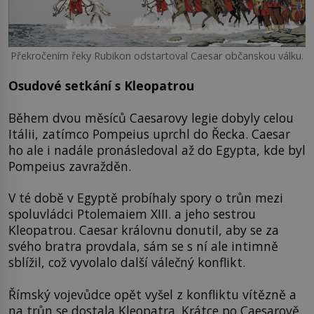
Překročením řeky Rubikon odstartoval Caesar občanskou válku.
Osudové setkání s Kleopatrou
Během dvou měsíců Caesarovy legie dobyly celou
Itálii, zatímco Pompeius uprchl do Řecka. Caesar
ho ale i nadále pronásledoval až do Egypta, kde byl
Pompeius zavražděn.
V té době v Egyptě probíhaly spory o trůn mezi
spoluvládci Ptolemaiem XIII. a jeho sestrou
Kleopatrou. Caesar královnu donutil, aby se za
svého bratra provdala, sám se s ní ale intimně
sblížil, což vyvolalo další válečný konflikt.
Římský vojevůdce opět vyšel z konfliktu vítězně a
na trůn se dostala Kleopatra. Krátce po Caesarově