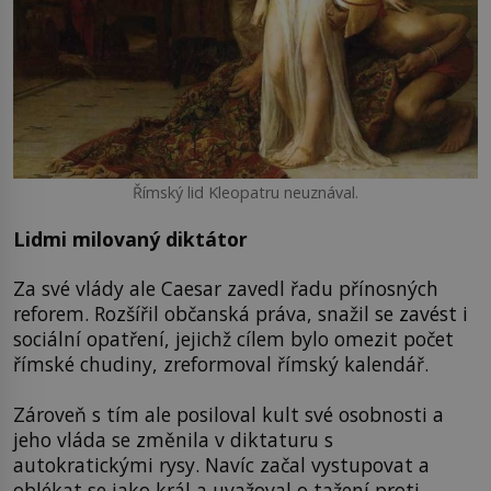
Římský lid Kleopatru neuznával.
Lidmi milovaný diktátor
Za své vlády ale Caesar zavedl řadu přínosných
reforem. Rozšířil občanská práva, snažil se zavést i
sociální opatření, jejichž cílem bylo omezit počet
římské chudiny, zreformoval římský kalendář.
Zároveň s tím ale posiloval kult své osobnosti a
jeho vláda se změnila v diktaturu s
autokratickými rysy. Navíc začal vystupovat a
oblékat se jako král a uvažoval o tažení proti