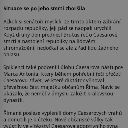
Situace se po jeho smrti zhoršila
Ačkoli si senátoři mysleli, že tímto aktem zabrání
rozpadu republiky, její pád se naopak urychlil.
Když druhý den přednesl Brutus řeč o Caesarově
smrti a nastolení republiky na lidovém
shromáždění, nedočkal se ale z řad lidu žádného
ohlasu.
Spiklenci také podcenili úlohu Caesarova nástupce
Marca Antonia, který během pohřební řeči přečetl
Caesarovu závěť, ve které diktátor věnoval
převážnou část majetku občanům Říma. Navíc se
ukázalo, že neměl v úmyslu založit královskou
dynastii.
Římané posléze vyplenili domy Caesarových vrahů
a donutili je k útěku. Nové občanské války tak
vyústily ve vítězství Caesarova adoptivního syna