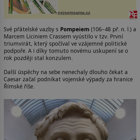
vykoupání? Protože sůl obsažená v
mořské vodě má blahodárný vliv.
Nejen na tělo a pokožku, ale i na
nejsemsama.cz
vlasy. ...
Své přátelské vazby s
Pompeiem
(106–48 př. n. l.) a
Marcem Liciniem Crassem vyústilo v tzv. První
triumvirát, který spočíval ve vzájemné politické
podpoře. A i díky tomuto novému uskupení se o
rok později stal konzulem.
Další úspěchy na sebe nenechaly dlouho čekat a
Caesar začal podnikat vojenské výpady za hranice
Římské říše.