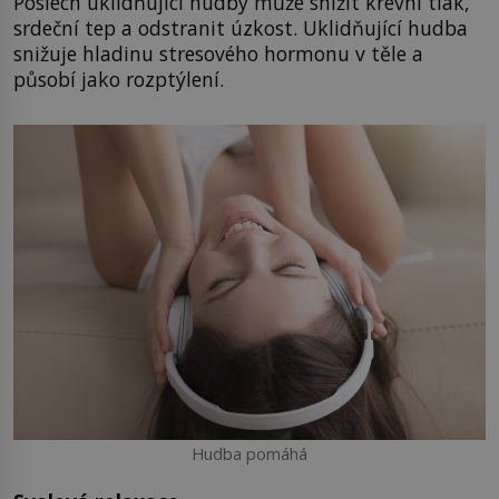
Poslech uklidňující hudby může snížit krevní tlak,
srdeční tep a odstranit úzkost. Uklidňující hudba
snižuje hladinu stresového hormonu v těle a
působí jako rozptýlení.
Hudba pomáhá