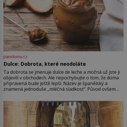
Průzkumu temné energie […]
panidomu.cz
Dulce: Dobrota, které neodoláte
Ta dobrota se jmenuje dulce de leche a možná už jste ji
objevili v obchodech. Ale nepochybujte o tom, že doma
připravená bude ještě lepší. Název je španělský a
znamená jednoduše „mléčná sladkost“. Původ ovšem
není úplně jednoznačný, o autorství této receptury se
pře hned několik latinskoamerických zemí a k tomu
Francie, kde se traduje,