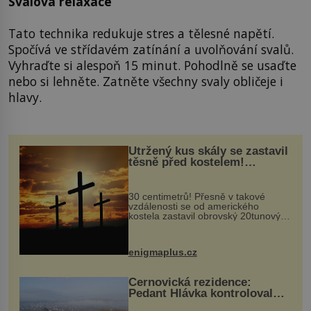
Svalová relaxace
Tato technika redukuje stres a tělesné napětí.
Spočívá ve střídavém zatínání a uvolňování svalů.
Vyhraďte si alespoň 15 minut. Pohodlně se usaďte
nebo si lehněte. Zatněte všechny svaly obličeje i
hlavy.
Utržený kus skály se zastavil
těsně před kostelem!
Ochránila ho boží síla?
30 centimetrů! Přesně v takové
vzdálenosti se od amerického
kostela zastavil obrovský 20tunový
balvan, který se v květnu 2014
nečekaně odtrhl od nedaleké skály
při její demolici. Podle místních stojí
enigmaplus.cz
...
Černovická rezidence:
Pedant Hlávka kontroloval
každou cihlu