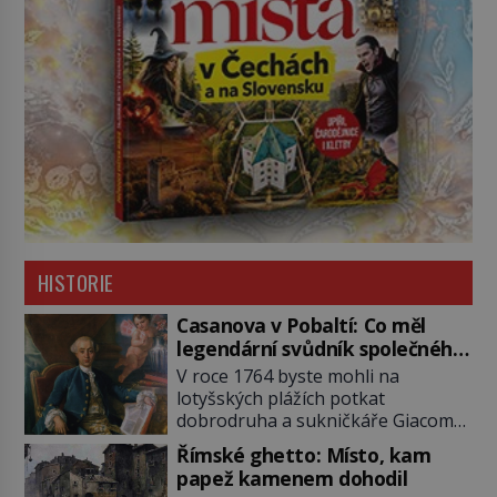
HISTORIE
Casanova v Pobaltí: Co měl
legendární svůdník společného
se svobodnými zednáři?
V roce 1764 byste mohli na
lotyšských plážích potkat
dobrodruha a sukničkáře Giacoma
Casanovu. Jeho cesta k Baltskému
Římské ghetto: Místo, kam
moři však nebyla turistickým
papež kamenem dohodil
výletem, ale ryze pracovní cestou