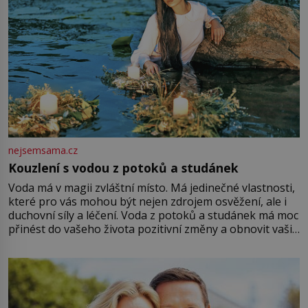
nejsemsama.cz
Kouzlení s vodou z potoků a studánek
Voda má v magii zvláštní místo. Má jedinečné vlastnosti,
které pro vás mohou být nejen zdrojem osvěžení, ale i
duchovní síly a léčení. Voda z potoků a studánek má moc
přinést do vašeho života pozitivní změny a obnovit vaši
energii. Využitím těchto přírodních zdrojů v magii
můžete obohatit své rituály a přinést do svého života
větší harmonii a klid. Je důležité