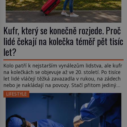
Kufr, který se konečně rozjede. Proč
lidé čekají na kolečka téměř pět tisíc
let?
Kolo patří k nejstarším vynálezům lidstva, ale kufr
na kolečkách se objevuje až ve 20. století. Po tisíce
let lidé vláčejí těžká zavazadla v rukou, na zádech
nebo je nakládají na povozy. Stačí přitom jediný
nápad, připevnit ke kufru kolečka. Jenže právě ten
LIFESTYLE
nikdo dlouho nedostane. Až jednou se na letišti
ozve věta, která změní […]