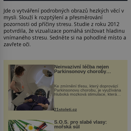
Jde o vytváření podrobných obrazů hezkých věcí v
mysli. Slouží k rozptýlení a přesměrování
pozornosti od příčiny stresu. Studie z roku 2012
potvrdila, že vizualizace pomáhá snižovat hladinu
vnímaného stresu. Sedněte si na pohodlné místo a
zavřete oči.
Neinvazivní léčba nejen
Parkinsonovy choroby
pomocí ultrazvukové
„helmy“
Ke zmírnění třesu, který doprovází
Parkinsonovu chorobu, je využívána
hluboká mozková stimulace, která
však vyžaduje vysoce invazivní
zákrok. Ultrazvuk zase není vhodný
k dostatečně přesnému zacílení ...
21stoleti.cz
S.O.S. pro slabé vlasy:
mořská sůl