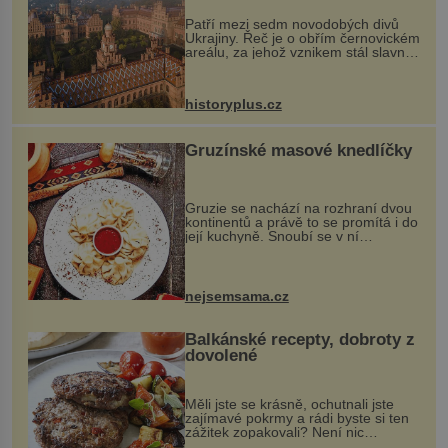
Patří mezi sedm novodobých divů
Ukrajiny. Řeč je o obřím černovickém
areálu, za jehož vznikem stál slavný
český architekt Josef Hlávka. Ten si
na něm dal mimořádně záležet. Jeho
stavební plány by při ...
historyplus.cz
Gruzínské masové knedlíčky
Gruzie se nachází na rozhraní dvou
kontinentů a právě to se promítá i do
její kuchyně. Snoubí se v ní
evropské a asijské chutě a díky tomu
vznikají rozmanité a chuťově bohaté
pokrmy, které rozhodně st...
nejsemsama.cz
Balkánské recepty, dobroty z
dovolené
Měli jste se krásně, ochutnali jste
zajímavé pokrmy a rádi byste si ten
zážitek zopakovali? Není nic
snazšího. Pljeskavica (10 porcí)