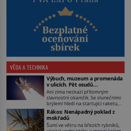
VĚDA A TECHNIKA
Výbuch, muzeum a promenáda
v ulicích. Pět osudů
nejslavnějších raketoplánů
Ani zima nezkazí přítomným
slavnostní okamžik. Se slunečními
brýlemi hledí na startující raketu,
která má do vesmíru vynést kromě
Rákos: Nenápadný poklad z
posádky také obyčejnou učitelku.
mokřadů
Po několika sekundách všem
Šumí ve větru na březích rybníků,
ztuhnou úsměvy, stroj totiž