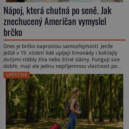
Nápoj, která chutná po seně. Jak
znechucený Američan vymyslel
brčko
Dnes je brčko naprostou samozřejmostí. Jenže
ještě v 19. století lidé upíjejí limonády i koktejly
dutými stébly žita nebo žitné slámy. Fungují sice
dobře, mají ale jednu nepříjemnou vlastnost po
chvíli se rozmáčejí a nápoji dodávají travnatou
LIFESTYLE
příchuť. Právě tahle drobná nepříjemnost přivede
amerického výrobce cigaretových náustků k
nápadu, který změní způsob pití po celém […]