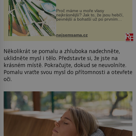
Proč máme u moře vlasy
nejkrásnější? Jak to, že jsou hebčí,
pevnější a bohatší už po prvním
vykoupání? Protože sůl obsažená v
mořské vodě má blahodárný vliv.
Nejen na tělo a pokožku, ale i na
nejsemsama.cz
vlasy. ...
Několikrát se pomalu a zhluboka nadechněte,
uklidněte mysl i tělo. Představte si, že jste na
krásném místě. Pokračujte, dokud se neuvolníte.
Pomalu vraťte svou mysl do přítomnosti a otevřete
oči.