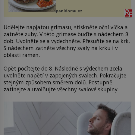
Možná jste ji ochutnali na dovolené v
bývalé Jugoslávii, lze ji vi...
panidomu.cz
Udělejte napjatou grimasu, stiskněte oční víčka a
zatněte zuby. V této grimase buďte s nádechem 8
dob. Uvolněte se a vydechněte. Přesuňte se na krk.
S nádechem zatněte všechny svaly na krku i v
oblasti ramen.
Opět počítejte do 8. Následně s výdechem zcela
uvolněte napětí v zapojených svalech. Pokračujte
stejným způsobem směrem dolů. Postupně
zatínejte a uvolňujte všechny svalové skupiny.