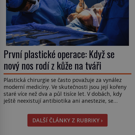
První plastické operace: Když se
nový nos rodí z kůže na tváři
Plastická chirurgie se často považuje za vynález
moderní medicíny. Ve skutečnosti jsou její kořeny
staré více než dva a půl tisíce let. V dobách, kdy
ještě neexistují antibiotika ani anestezie, se
odvážní lékaři pokoušejí vracet lidem tváře
znetvořené válkou, tresty nebo nehodami. Jejich
DALŠÍ ČLÁNKY Z RUBRIKY ›
metody jsou překvapivě promyšlené a některé
principy používají chirurgové dodnes. Úplně první