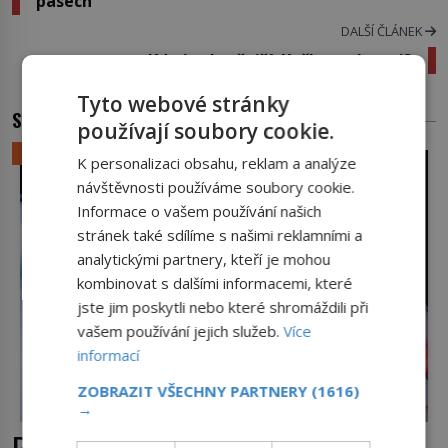
pásech
DALŠÍ ČLÁNEK
Kdo je chytřejší: Kočky, nebo psi?
Tyto webové stránky
SOUVISEJÍCÍ ČLÁNKY
používají soubory cookie.
LIFESTYLE
K personalizaci obsahu, reklam a analýze
návštěvnosti používáme soubory cookie.
Informace o vašem používání našich
stránek také sdílíme s našimi reklamními a
analytickými partnery, kteří je mohou
kombinovat s dalšími informacemi, které
jste jim poskytli nebo které shromáždili při
vašem používání jejich služeb.
Více
informací
ZOBRAZIT VŠECHNY PARTNERY
(1616)
→