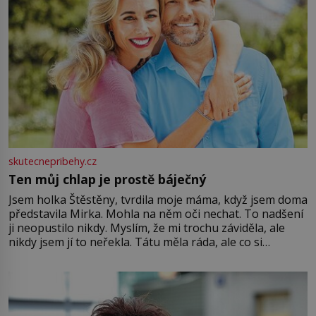
skutecnepribehy.cz
Ten můj chlap je prostě báječný
Jsem holka Štěstěny, tvrdila moje máma, když jsem doma
představila Mirka. Mohla na něm oči nechat. To nadšení
ji neopustilo nikdy. Myslím, že mi trochu záviděla, ale
nikdy jsem jí to neřekla. Tátu měla ráda, ale co si
pamatuji, tak jsme s Mirkem byli zamilovaní mnohem víc.
Jsme spolu moc rádi Tehdy byla jiná doba, když