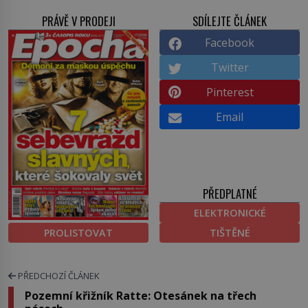
PRÁVĚ V PRODEJI
SDÍLEJTE ČLÁNEK
Facebook
Twitter
Pinterest
Email
PŘEDPLATNÉ
ELEKTRONICKÉ
PROLISTOVAT
TIŠTĚNÉ
PŘEDCHOZÍ ČLÁNEK
Pozemní křižník Ratte: Otesánek na třech