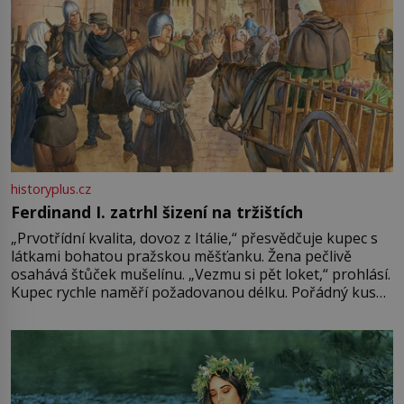
historyplus.cz
Ferdinand I. zatrhl šizení na tržištích
„Prvotřídní kvalita, dovoz z Itálie,“ přesvědčuje kupec s
látkami bohatou pražskou měšťanku. Žena pečlivě
osahává štůček mušelínu. „Vezmu si pět loket,“ prohlásí.
Kupec rychle naměří požadovanou délku. Pořádný kus
mu přitom zůstane za prsty… „Na šaty ho bude málo,
milostpaní. Stačí jenom na sukni,“ zhodnotí švadlena
množství růžového mušelínu. „Ošidili vás, podívejte.“
Vezme do ruky dřevěnou