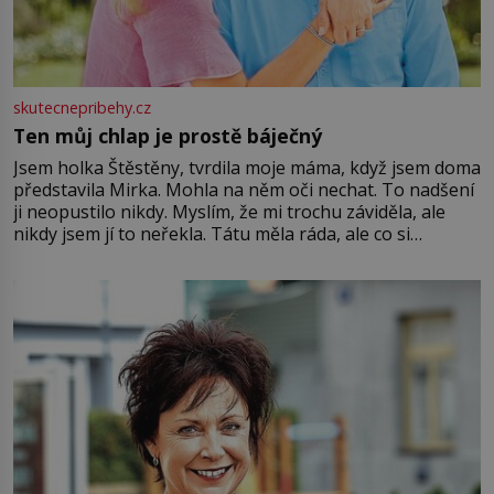
skutecnepribehy.cz
Ten můj chlap je prostě báječný
Jsem holka Štěstěny, tvrdila moje máma, když jsem doma
představila Mirka. Mohla na něm oči nechat. To nadšení
ji neopustilo nikdy. Myslím, že mi trochu záviděla, ale
nikdy jsem jí to neřekla. Tátu měla ráda, ale co si
pamatuji, tak jsme s Mirkem byli zamilovaní mnohem víc.
Jsme spolu moc rádi Tehdy byla jiná doba, když