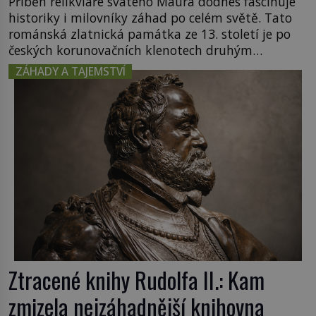
Příběh relikviáře svatého Maura dodnes fascinuje
historiky i milovníky záhad po celém světě. Tato
románská zlatnická památka ze 13. století je po
českých korunovačních klenotech druhým
nejcennějším movitým majetkem v České
ZÁHADY A TAJEMSTVÍ
republice. Přestože byl klenot v roce 1985 po
dramatickém pátrání kriminalistů úspěšně
nalezen, jeho minulost stále obestírá hustá mlha.
Otázky, jak přesně se tato […]
Ztracené knihy Rudolfa II.: Kam
zmizela nejzáhadnější knihovna