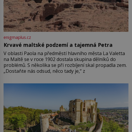
enigmaplus.cz
Krvavé maltské podzemí a tajemná Petra
V oblasti Paola na předměstí hlavního města La Valetta
na Maltě se v roce 1902 dostala skupina dělníků do
problémů. S několika se při rozbíjení skal propadla zem.
„Dostaňte nás odsud, něco tady je,“ z