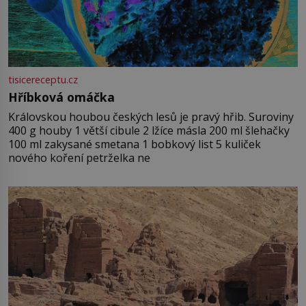
tisicereceptu.cz
Hříbková omáčka
Královskou houbou českých lesů je pravý hřib. Suroviny
400 g houby 1 větší cibule 2 lžíce másla 200 ml šlehačky
100 ml zakysané smetana 1 bobkový list 5 kuliček
nového koření petrželka ne