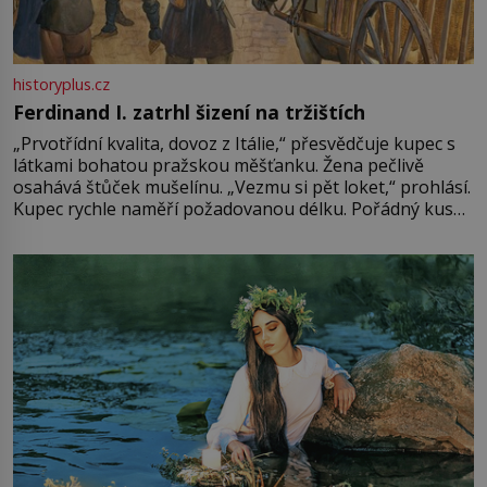
historyplus.cz
Ferdinand I. zatrhl šizení na tržištích
„Prvotřídní kvalita, dovoz z Itálie,“ přesvědčuje kupec s
látkami bohatou pražskou měšťanku. Žena pečlivě
osahává štůček mušelínu. „Vezmu si pět loket,“ prohlásí.
Kupec rychle naměří požadovanou délku. Pořádný kus
mu přitom zůstane za prsty… „Na šaty ho bude málo,
milostpaní. Stačí jenom na sukni,“ zhodnotí švadlena
množství růžového mušelínu. „Ošidili vás, podívejte.“
Vezme do ruky dřevěnou