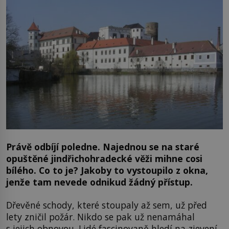
Právě odbíjí poledne. Najednou se na staré
opuštěné jindřichohradecké věži mihne cosi
bílého. Co to je? Jakoby to vystoupilo z okna,
jenže tam nevede odnikud žádný přístup.
Dřevěné schody, které stoupaly až sem, už před
lety zničil požár. Nikdo se pak už nenamáhal
s jejich obnovou. Lidé fascinovaně hledí na zjevení.