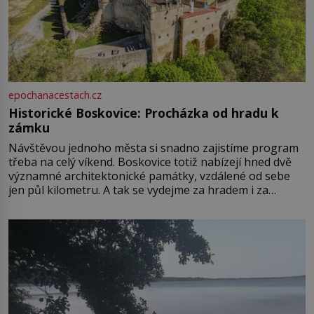
epochanacestach.cz
Historické Boskovice: Procházka od hradu k
zámku
Návštěvou jednoho města si snadno zajistíme program
třeba na celý víkend. Boskovice totiž nabízejí hned dvě
významné architektonické památky, vzdálené od sebe
jen půl kilometru. A tak se vydejme za hradem i za
zámkem do krásné jihomoravské krajiny. Trhová osada
Boskovice na okraji Drahanské vrchoviny vznikla někdy
ve13. století, a už v roce 1313 kronikáři zaznamenali