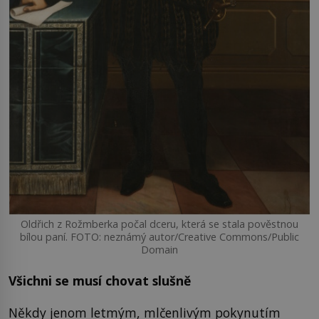
Oldřich z Rožmberka počal dceru, která se stala pověstnou
bílou paní. FOTO: neznámý autor/Creative Commons/Public
Domain
Všichni se musí chovat slušně
Někdy jenom letmým, mlčenlivým pokynutím