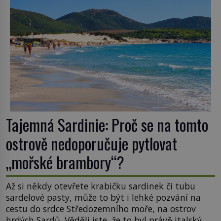
Tajemná Sardinie: Proč se na tomto
ostrově nedoporučuje pytlovat
„mořské brambory“?
Až si někdy otevřete krabičku sardinek či tubu
sardelové pasty, může to být i lehké pozvání na
cestu do srdce Středozemního moře, na ostrov
hrdých Sardů. Věděli jste, že to byl právě italský