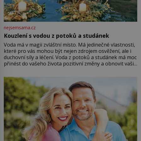
nejsemsama.cz
Kouzlení s vodou z potoků a studánek
Voda má v magii zvláštní místo. Má jedinečné vlastnosti,
které pro vás mohou být nejen zdrojem osvěžení, ale i
duchovní síly a léčení. Voda z potoků a studánek má moc
přinést do vašeho života pozitivní změny a obnovit vaši
energii. Využitím těchto přírodních zdrojů v magii
můžete obohatit své rituály a přinést do svého života
větší harmonii a klid. Je důležité