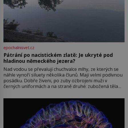
epochalnisvet.cz
Pátrání po nacistickém zlatě: Je ukryté pod
hladinou německého jezera?
Nad vodou se převalují chuchvalce mlhy, ze kterých se
náhle vynoří siluety několika člunů. Mají velmi podivnou
posádku. Dobře živení, po zuby ozbrojení muži v
černých uniformách a na straně druhé: zubožená těla
oblečená v chatrných vězeňských hadrech. Co tato
přízračná scéna znamená? Je jaro roku 1945, druhá
světová válka se chýlí ke konci. Jezero Stolpsee