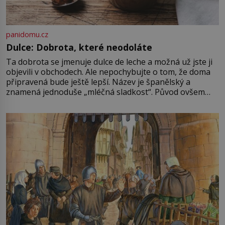
panidomu.cz
Dulce: Dobrota, které neodoláte
Ta dobrota se jmenuje dulce de leche a možná už jste ji
objevili v obchodech. Ale nepochybujte o tom, že doma
připravená bude ještě lepší. Název je španělský a
znamená jednoduše „mléčná sladkost“. Původ ovšem
není úplně jednoznačný, o autorství této receptury se
pře hned několik latinskoamerických zemí a k tomu
Francie, kde se traduje,