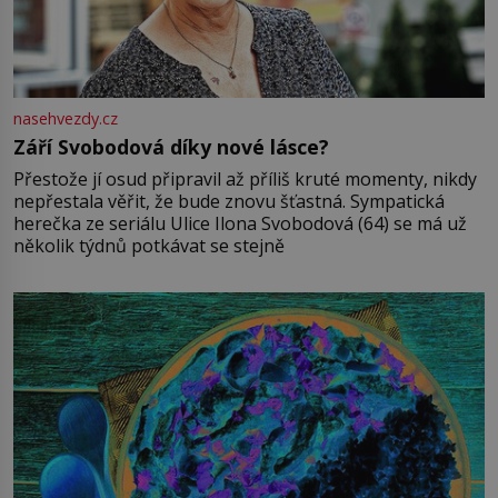
nasehvezdy.cz
Září Svobodová díky nové lásce?
Přestože jí osud připravil až příliš kruté momenty, nikdy
nepřestala věřit, že bude znovu šťastná. Sympatická
herečka ze seriálu Ulice Ilona Svobodová (64) se má už
několik týdnů potkávat se stejně