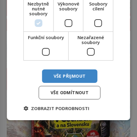
Nezbytně
Výkonové
Soubory
nutné
soubory
cílení
soubory
PROLISTOVAT ČASOPIS
Funkční soubory
Nezařazené
reklama
soubory
VŠE PŘIJMOUT
VŠE ODMÍTNOUT
ZOBRAZIT PODROBNOSTI