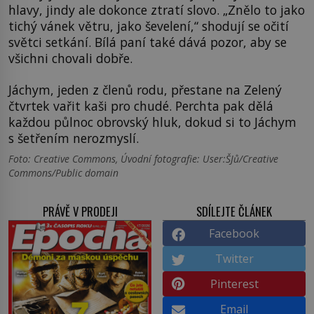
hlavy, jindy ale dokonce ztratí slovo. „Znělo to jako
tichý vánek větru, jako ševelení,“ shodují se očití
světci setkání. Bílá paní také dává pozor, aby se
všichni chovali dobře.
Jáchym, jeden z členů rodu, přestane na Zelený
čtvrtek vařit kaši pro chudé. Perchta pak dělá
každou půlnoc obrovský hluk, dokud si to Jáchym
s šetřením nerozmyslí.
Foto: Creative Commons, Úvodní fotografie: User:ŠJů/Creative
Commons/Public domain
PRÁVĚ V PRODEJI
SDÍLEJTE ČLÁNEK
Facebook
Twitter
Pinterest
Email