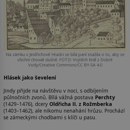
Na zámku v Jindřichově Hradci se bílá paní snažila o to, aby se
všichni chovali slušně. FOTO: Vojtěch Král z Dobré
Vody/Creative Commons/CC BY-SA 4.0
Hlásek jako ševelení
Jindy přijde na návštěvu v noci, s odbíjením
půlnočních zvonů. Bílá vážná postava
Perchty
(1429–1476), dcery
Oldřicha II. z Rožmberka
(1403–1462), ale nikomu nenahání hrůzu. Prochází
se zámeckými chodbami s klíči u pasu.