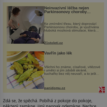
Neinvazivní léčba nejen
Parkinsonovy choroby
pomocí ultrazvukové
„helmy“
Ke zmírnění třesu, který doprovází
Parkinsonovu chorobu, je využívána
hluboká mozková stimulace, která
však vyžaduje vysoce invazivní
zákrok. Ultrazvuk zase není vhodný
k dostatečně přesnému zacílení ...
21stoleti.cz
Vavřín jako lék
Všichni ho známe, císařové, vítězové
i umělci si jím zdobili skráně,
kuchařky bez něj neuvaří, a to ještě
nevíte, že bobkový list může výrazně
zmírnit některé naše neduhy.
Obsahuje v malém množství ně...
panidomu.cz
Zdá se, že spěchá. Pobíhá z pokoje do pokoje,
některý zamkne, jiný naopak odemkne. Nechce