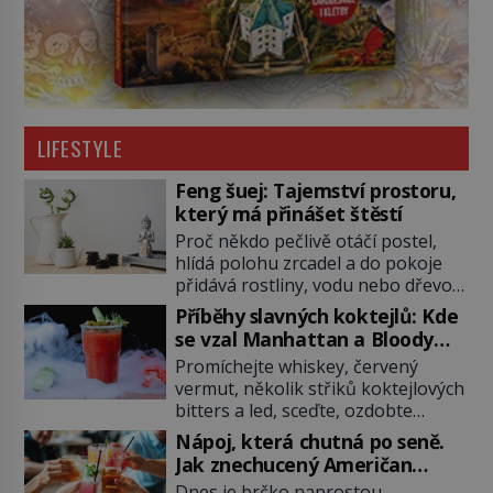
LIFESTYLE
Feng šuej: Tajemství prostoru,
který má přinášet štěstí
Proč někdo pečlivě otáčí postel,
hlídá polohu zrcadel a do pokoje
přidává rostliny, vodu nebo dřevo?
Feng šuej tvrdí, že domov není jen
Příběhy slavných koktejlů: Kde
soubor zdí a nábytku. Je to prostor,
se vzal Manhattan a Bloody
kterým proudí energie čchi a jeho
Mary?
Promíchejte whiskey, červený
uspořádání může ovlivňovat, jak se
vermut, několik střiků koktejlových
v něm člověk cítí. Feng šuej má
bitters a led, sceďte, ozdobte
kořeny ve staré Číně a jeho historie
koktejlovou třešinkou a tadá…
[…]
Nápoj, která chutná po seně.
Manhattan je tu! A pokud to má být
Jak znechucený Američan
skutečně on, dejte si pozor, ať
vymyslel brčko
Dnes je brčko naprostou