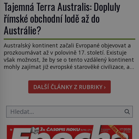
Tajemná Terra Australis: Dopluly
římské obchodní lodě až do
Austrálie?
Australský kontinent začali Evropané objevovat a
prozkoumávat až v polovině 17. století. Existuje
však možnost, že by se o tento vzdálený kontinent
mohly zajímat již evropské starověké civilizace, a
to o 15 století dříve? Již od starověku kartografové
zakreslovali do map záhadný kontinent Terra
DALŠÍ ČLÁNKY Z RUBRIKY ›
Australis – Jižní zemi. Proč? Do jisté míry to byl
smysl pro […]