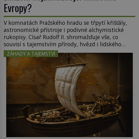
Evropy?
V komnatách Pražského hradu se třpytí křišťály,
astronomické přístroje i podivné alchymistické
rukopisy. Císař Rudolf II. shromažďuje vše, co
souvisí s tajemstvím přírody, hvězd i lidského
poznání. Jenže po jeho smrti se jeho slavné sbírky
ZÁHADY A TAJEMSTVÍ
začínají rozpadat a část z nich mizí navždy. Kdo
odnesl nejvzácnější knihy? A existují ještě někde
zapomenuté rukopisy, které nikdo […]