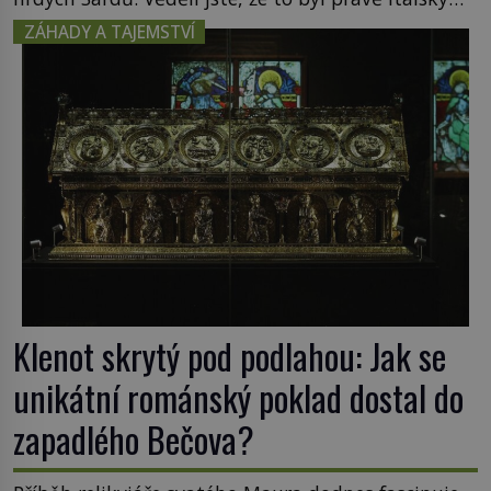
ostrov Sardinie, jenž těmto produktům moře
ZÁHADY A TAJEMSTVÍ
propůjčil své jméno. Co dalšího je pro Sardinii
typické a pro Středoevropana zajímavé? Na
mapách má […]
Klenot skrytý pod podlahou: Jak se
unikátní románský poklad dostal do
zapadlého Bečova?