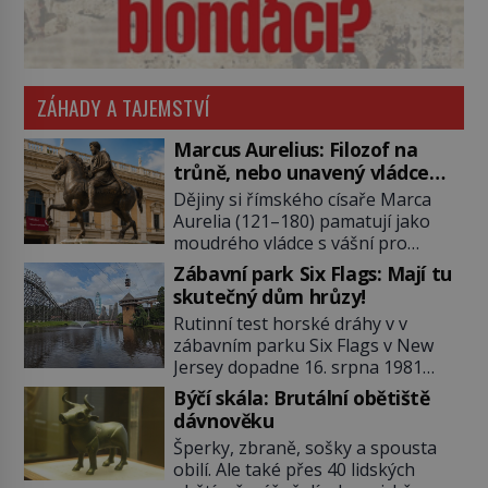
ZÁHADY A TAJEMSTVÍ
Marcus Aurelius: Filozof na
trůně, nebo unavený vládce
závislý na opiu?
Dějiny si římského císaře Marca
Aurelia (121–180) pamatují jako
moudrého vládce s vášní pro
filozofii, byť musíme tuto moudrost
Zábavní park Six Flags: Mají tu
vnímat v kontextu jeho postavení i
skutečný dům hrůzy!
doby, ve které žil. Máme však nyní
Rutinní test horské dráhy v v
rozbít tuto obecně přijímanou
zábavním parku Six Flags v New
pravdu na padrť a prohlásit, že to
Jersey dopadne 16. srpna 1981
byl jen životem unavený a drogou
katastrofou. 20letý technik Scott
ovládaný muž? Marcus Aurelius byl
Býčí skála: Brutální obětiště
Tyler se zřítí na zem! Zranění jsou
zastáncem stoicismu, učení, […]
dávnověku
neslučitelná se životem. „Nepoužil
Šperky, zbraně, sošky a spousta
bezpečnostní zábranu,“ osvětlí
obilí. Ale také přes 40 lidských
smrtelnou nehodu tiskový mluvčí