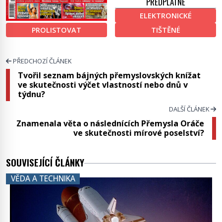
PŘEDPLATNÉ
ELEKTRONICKÉ
PROLISTOVAT
TIŠTĚNÉ
PŘEDCHOZÍ ČLÁNEK
Tvořil seznam bájných přemyslovských knížat
ve skutečnosti výčet vlastností nebo dnů v
týdnu?
DALŠÍ ČLÁNEK
Znamenala věta o následnících Přemysla Oráče
ve skutečnosti mírové poselství?
SOUVISEJÍCÍ ČLÁNKY
VĚDA A TECHNIKA