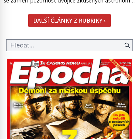
se zaměří pozornost dvojice zkušených astronomů.
Namísto ní ale objeví něco mnohem
hmatatelnějšího. Naprosto rekordní kometu!
DALŠÍ ČLÁNKY Z RUBRIKY ›
Astronomové Pedro Bernardinelli a Gary Bernstein
mravenčí prací zkoumají archivní snímky v rámci
Průzkumu temné energie […]