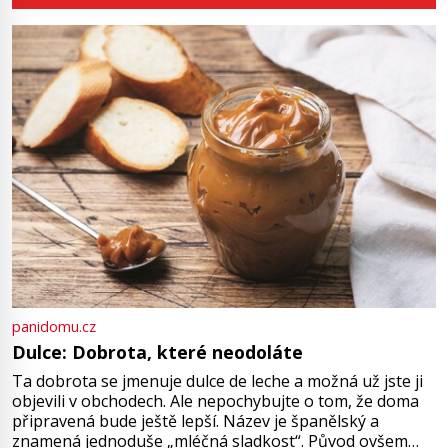
kde zmizí veškerý šum světa. Žádné
auta, žádný šepot, nic. Místo
vytoužené oázy klidu však
okamžitě nastoupí hluboké
znepokojení. Lidská mysl je totiž
evolučně nastavena na neustálý
[…]
panidomu.cz
Dulce: Dobrota, které neodoláte
Ta dobrota se jmenuje dulce de leche a možná už jste ji
objevili v obchodech. Ale nepochybujte o tom, že doma
připravená bude ještě lepší. Název je španělský a
znamená jednoduše „mléčná sladkost“. Původ ovšem