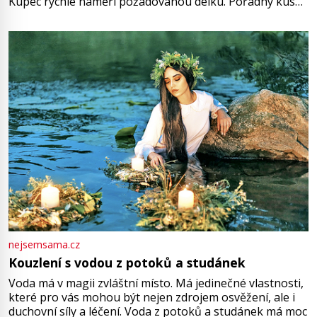
Kupec rychle naměří požadovanou délku. Pořádný kus
mu přitom zůstane za prsty… „Na šaty ho bude málo,
milostpaní. Stačí jenom na sukni,“ zhodnotí švadlena
množství růžového mušelínu. „Ošidili vás, podívejte.“
Vezme do ruky dřevěnou
nejsemsama.cz
Kouzlení s vodou z potoků a studánek
Voda má v magii zvláštní místo. Má jedinečné vlastnosti,
které pro vás mohou být nejen zdrojem osvěžení, ale i
duchovní síly a léčení. Voda z potoků a studánek má moc