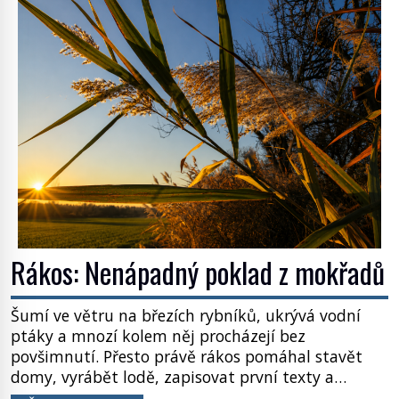
poplatníky stojí miliardy dolarů. Na druhou stranu
zvládnou jen představitelné věci. Na malé kousky
Název: Columbia První […]
Rákos: Nenápadný poklad z mokřadů
Šumí ve větru na březích rybníků, ukrývá vodní
ptáky a mnozí kolem něj procházejí bez
povšimnutí. Přesto právě rákos pomáhal stavět
domy, vyrábět lodě, zapisovat první texty a
inspiroval řadu pověstí. Tato skromná, ale