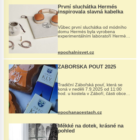
První sluchátka Hermés
inspirovala slavná kabelka
Vůbec první sluchátka od módního
domu Hermès byla vyrobena
experimentálním laboratoří Hermès
Ateliers Horizons. Elegantní gadget
si vyžádal dva roky vývoje a chlubí
se ručně šitou hovězí kůží a
epochalnisvet.cz
kovový...
ZÁBOŘSKÁ POUŤ 2025
Tradiční Zábořská pouť, která se
koná v neděli 7.9.2025 od 11:00
hod. u kostela v Záboří, části obce
Kly u Mělníka. V programu naleznete
komentovanou prohlídku kostela,
dobovou hudbu, řemesla, atrakce...
epochanacestach.cz
Měkké na dotek, krásné na
pohled