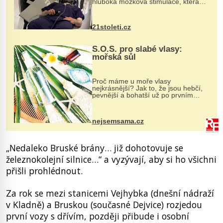
hluboká mozková stimulace, která
však vyžaduje vysoce invazivní
zákrok. Ultrazvuk zase není vhodný
k dostatečně přesnému zacílení ...
21stoleti.cz
S.O.S. pro slabé vlasy:
mořská sůl
Proč máme u moře vlasy
nejkrásnější? Jak to, že jsou hebčí,
pevnější a bohatší už po prvním
vykoupání? Protože sůl obsažená v
mořské vodě má blahodárný vliv.
Nejen na tělo a pokožku, ale i na
nejsemsama.cz
vlasy. ...
„Nedaleko Bruské brány… již dohotovuje se
železnokolejní silnice…“ a vyzývají, aby si ho všichni
přišli prohlédnout.
Za rok se mezi stanicemi Vejhybka (dnešní nádraží
v Kladně) a Bruskou (současné Dejvice) rozjedou
první vozy s dřívím, později přibude i osobní