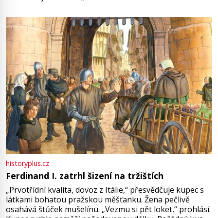
není úplně jednoznačný, o autorství této receptury se
pře hned několik latinskoamerických zemí a k tomu
Francie, kde se traduje,
historyplus.cz
Ferdinand I. zatrhl šizení na tržištích
„Prvotřídní kvalita, dovoz z Itálie,“ přesvědčuje kupec s
látkami bohatou pražskou měšťanku. Žena pečlivě
osahává štůček mušelínu. „Vezmu si pět loket,“ prohlásí.