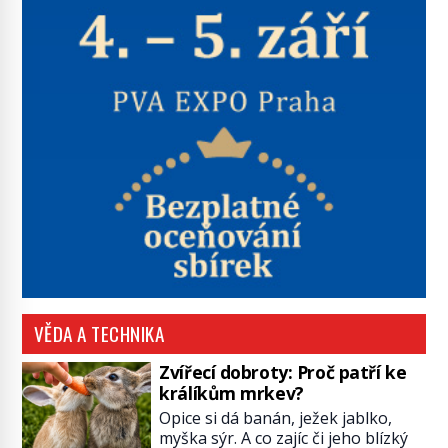
VĚDA A TECHNIKA
Zvířecí dobroty: Proč patří ke
králíkům mrkev?
Opice si dá banán, ježek jablko,
myška sýr. A co zajíc či jeho blízký