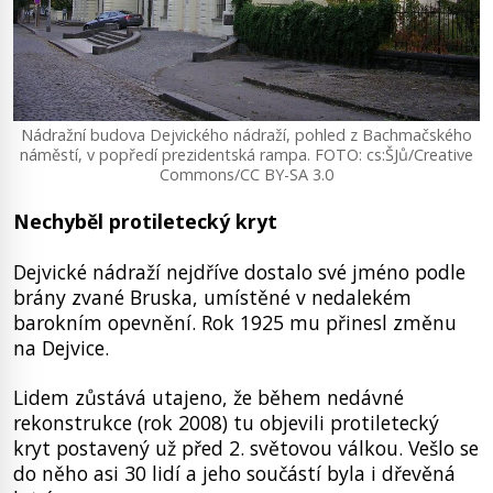
Nádražní budova Dejvického nádraží, pohled z Bachmačského
náměstí, v popředí prezidentská rampa. FOTO: cs:ŠJů/Creative
Commons/CC BY-SA 3.0
Nechyběl protiletecký kryt
Dejvické nádraží nejdříve dostalo své jméno podle
brány zvané Bruska, umístěné v nedalekém
barokním opevnění. Rok 1925 mu přinesl změnu
na Dejvice.
Lidem zůstává utajeno, že během nedávné
rekonstrukce (rok 2008) tu objevili protiletecký
kryt postavený už před 2. světovou válkou. Vešlo se
do něho asi 30 lidí a jeho součástí byla i dřevěná