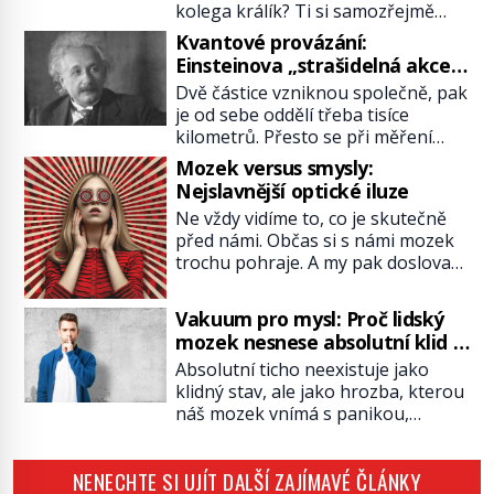
kolega králík? Ti si samozřejmě
pochutnají na mrkvi! Proč jsou
Kvantové provázání:
podobné představy o potravě
Einsteinova „strašidelná akce
zvířat často spíš mýty? Pokud máte
na dálku“ dál mate i fascinuje
Dvě částice vzniknou společně, pak
doma králíka, mrkev mu dát
vědce
je od sebe oddělí třeba tisíce
můžete. A nejspíš mu i bude
kilometrů. Přesto se při měření
chutnat, ovšem měl by ji mít jen
chovají, jako by mezi nimi
jako občasný pamlsek. […]
Mozek versus smysly:
existovalo neviditelné pouto. Albert
Nejslavnější optické iluze
Einstein tomu s jistou dávkou
Ne vždy vidíme to, co je skutečně
ironie říká „strašidelná akce na
před námi. Občas si s námi mozek
dálku“ a dlouhá desetiletí věří, že
trochu pohraje. A my pak doslova
musí existovat jednodušší
nevěříme vlastním očím! Jak
vysvětlení. Moderní experimenty
vznikají ty nejpodivnější optické
však ukazují, že kvantový svět
Vakuum pro mysl: Proč lidský
iluze? Soustřeď se na to hlavní!
funguje jinak, než […]
mozek nesnese absolutní klid a
TROXLERŮV EFEKT Náš mozek
začne si vymýšlet horory
Absolutní ticho neexistuje jako
zvládne zpracovat hodně informací.
klidný stav, ale jako hrozba, kterou
Všechny na světě ale nikoliv, musí
náš mozek vnímá s panikou,
si vybírat! Jak to dělá? Když se […]
protože bez vnějších podnětů
začne okamžitě produkovat vlastní
NENECHTE SI UJÍT DALŠÍ ZAJÍMAVÉ ČLÁNKY
děsivé iluze. Představte si místnost,