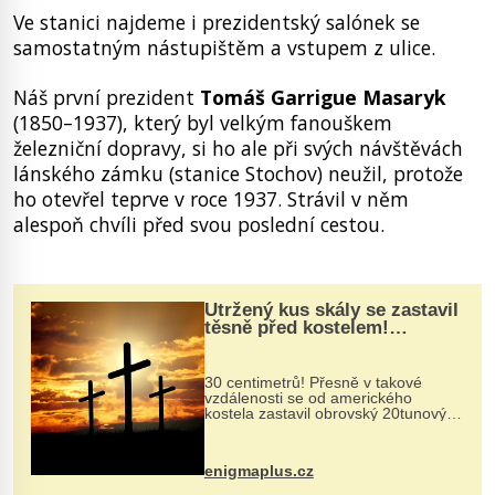
Ve stanici najdeme i prezidentský salónek se
samostatným nástupištěm a vstupem z ulice.
Náš první prezident
Tomáš Garrigue Masaryk
(1850–1937), který byl velkým fanouškem
železniční dopravy, si ho ale při svých návštěvách
lánského zámku (stanice Stochov) neužil, protože
ho otevřel teprve v roce 1937. Strávil v něm
alespoň chvíli před svou poslední cestou.
Utržený kus skály se zastavil
těsně před kostelem!
Ochránila ho boží síla?
30 centimetrů! Přesně v takové
vzdálenosti se od amerického
kostela zastavil obrovský 20tunový
balvan, který se v květnu 2014
nečekaně odtrhl od nedaleké skály
při její demolici. Podle místních stojí
enigmaplus.cz
...