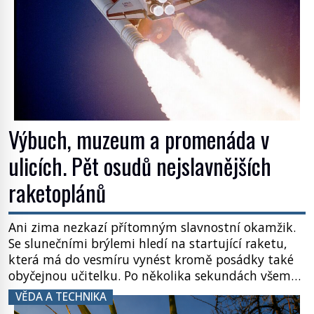
Výbuch, muzeum a promenáda v
ulicích. Pět osudů nejslavnějších
raketoplánů
Ani zima nezkazí přítomným slavnostní okamžik.
Se slunečními brýlemi hledí na startující raketu,
která má do vesmíru vynést kromě posádky také
obyčejnou učitelku. Po několika sekundách všem
ztuhnou úsměvy, stroj totiž exploduje. Jejich
VĚDA A TECHNIKA
konstrukce není z levného kraje, daňové