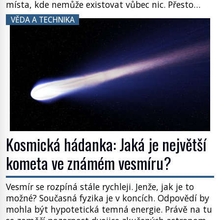
místa, kde nemůže existovat vůbec nic. Přesto
právě tady vědci objevují organismy, které
VĚDA A TECHNIKA
posouvají hranice života. Každý nový nález mění
naše představy o tom, co všechno dokáže příroda a
napovídá, kde bychom jednou […]
Kosmická hádanka: Jaká je největší
kometa ve známém vesmíru?
Vesmír se rozpíná stále rychleji. Jenže, jak je to
možné? Současná fyzika je v koncích. Odpovědí by
mohla být hypotetická temná energie. Právě na tu