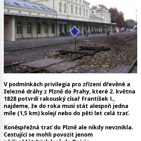
V podmínkách privilegia pro zřízení dřevěné a
železné dráhy z Plzně do Prahy, které 2. května
1828 potvrdí rakouský císař František I.,
najdeme, že do roka musí stát alespoň jedna
míle (1,5 km) kolejí nebo do pěti let celá trať.
Koněspřežná trať do Plzně ale nikdy nevznikla.
Cestující se mohli povozit jenom