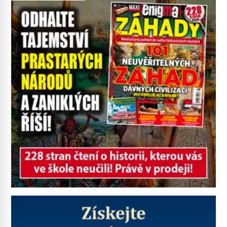
se odvážní lékaři pokoušejí vracet
lidem tváře znetvořené válkou,
tresty nebo nehodami. Jejich
metody jsou překvapivě
promyšlené a některé principy
používají chirurgové dodnes. Úplně
první […]