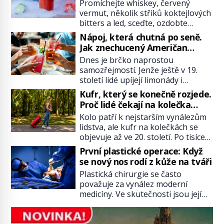
Mary?
Promíchejte whiskey, červený
vermut, několik střiků koktejlových
bitters a led, sceďte, ozdobte
koktejlovou třešinkou a tadá…
Nápoj, která chutná po seně.
Manhattan je tu! A pokud to má být
Jak znechucený Američan
skutečně on, dejte si pozor, ať
vymyslel brčko
Dnes je brčko naprostou
místo klasické americké rye
samozřejmostí. Jenže ještě v 19.
whiskey či klidně bourbonu
století lidé upíjejí limonády i
nepoužijete skotskou whisku. Co
koktejly dutými stébly žita nebo
se stane? Inu, koktejl bude stále
Kufr, který se konečně rozjede.
žitné slámy. Fungují sice dobře,
skvělý, ale už to nebude
Proč lidé čekají na kolečka
mají ale jednu nepříjemnou
Manhattan ale […]
téměř pět tisíc let?
Kolo patří k nejstarším vynálezům
vlastnost po chvíli se rozmáčejí a
lidstva, ale kufr na kolečkách se
nápoji dodávají travnatou příchuť.
objevuje až ve 20. století. Po tisíce
Právě tahle drobná nepříjemnost
let lidé vláčejí těžká zavazadla v
přivede amerického výrobce
První plastické operace: Když
rukou, na zádech nebo je nakládají
cigaretových náustků k nápadu,
se nový nos rodí z kůže na tváři
na povozy. Stačí přitom jediný
který změní způsob pití po celém
Plastická chirurgie se často
nápad, připevnit ke kufru kolečka.
[…]
považuje za vynález moderní
Jenže právě ten nikdo dlouho
medicíny. Ve skutečnosti jsou její
nedostane. Až jednou se na letišti
kořeny staré více než dva a půl
ozve věta, která změní […]
tisíce let. V dobách, kdy ještě
neexistují antibiotika ani anestezie,