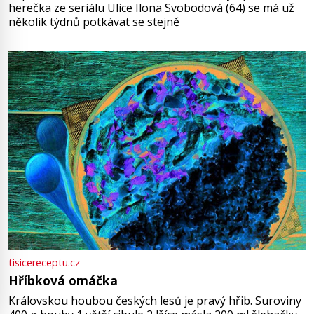
herečka ze seriálu Ulice Ilona Svobodová (64) se má už
několik týdnů potkávat se stejně
tisicereceptu.cz
Hříbková omáčka
Královskou houbou českých lesů je pravý hřib. Suroviny