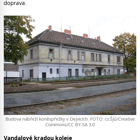
doprava.
Budova nábřeží koněspřežky v Dejvicích. FOTO: cs:ŠJů/Creative
Commons/CC BY-SA 3.0
Vandalové kradou koleje