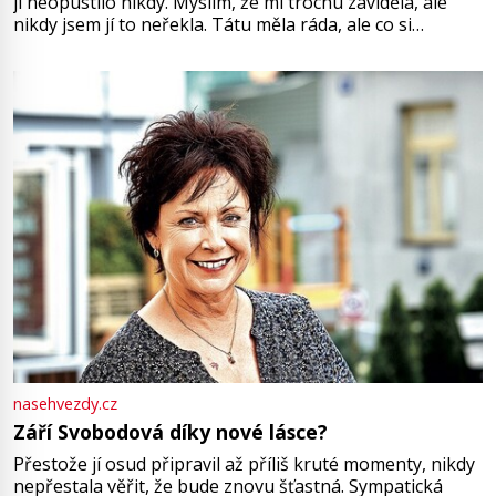
ji neopustilo nikdy. Myslím, že mi trochu záviděla, ale
nikdy jsem jí to neřekla. Tátu měla ráda, ale co si
pamatuji, tak jsme s Mirkem byli zamilovaní mnohem víc.
Jsme spolu moc rádi Tehdy byla jiná doba, když
nasehvezdy.cz
Září Svobodová díky nové lásce?
Přestože jí osud připravil až příliš kruté momenty, nikdy
nepřestala věřit, že bude znovu šťastná. Sympatická