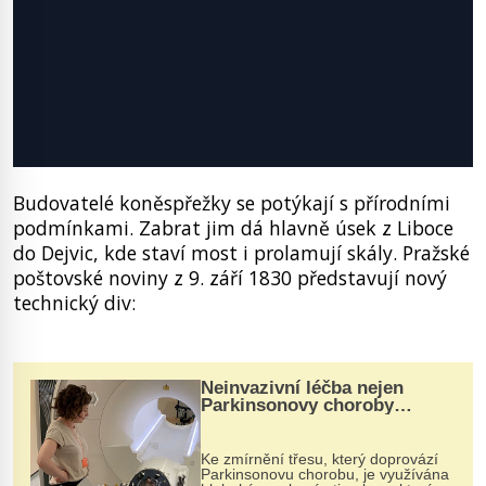
Budovatelé koněspřežky se potýkají s přírodními
podmínkami. Zabrat jim dá hlavně úsek z Liboce
do Dejvic, kde staví most i prolamují skály. Pražské
poštovské noviny z 9. září 1830 představují nový
technický div:
Neinvazivní léčba nejen
Parkinsonovy choroby
pomocí ultrazvukové
„helmy“
Ke zmírnění třesu, který doprovází
Parkinsonovu chorobu, je využívána