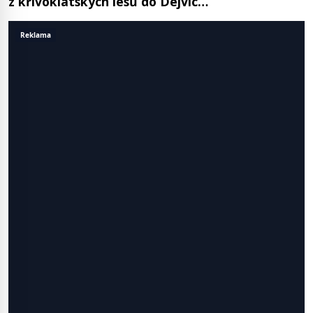
z křivoklátských lesů do Dejvic…
Reklama