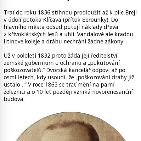
Trať do roku 1836 stihnou prodloužit až k pile Brejl
v údolí potoka Klíčava (přítok Berounky). Do
hlavního města odsud putují náklady dřeva
z křivoklátských lesů a uhlí. Vandalové ale kradou
litinové koleje a dráhu nechrání žádné zákony.
Už v pololetí 1832 proto žádá její ředitelství
zemské gubernium o ochranu a „pokutování
poškozovatelů.“ Dvorská kancelář odpoví až po
osmi letech, kdy usoudí, že „poškozování dráhy již
ustalo…“ V roce 1863 se trať mění na parní
železnici a o 10 let později vzniká novorenesanční
budova.