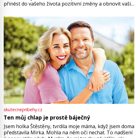
přinést do vašeho života pozitivní změny a obnovit vaši
energii. Využitím těchto přírodních zdrojů v magii
můžete obohatit své rituály a přinést do svého života
větší harmonii a klid. Je důležité
skutecnepribehy.cz
Ten můj chlap je prostě báječný
Jsem holka Štěstěny, tvrdila moje máma, když jsem doma
představila Mirka. Mohla na něm oči nechat. To nadšení