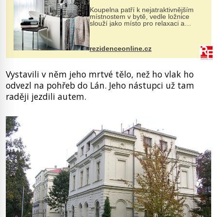
Koupelna patří k nejatraktivnějším
místnostem v bytě, vedle ložnice
slouží jako místo pro relaxaci a
odpočinek. Koupelnový textil –
ručníky, osušky a koberečky –
mohou jako mávnutím kouzelného
rezidenceonline.cz
proutku...
Vystavili v něm jeho mrtvé tělo, než ho vlak ho
odvezl na pohřeb do Lán. Jeho nástupci už tam
raději jezdili autem.