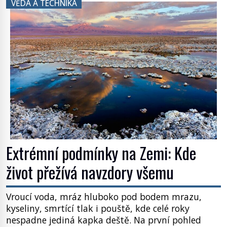
VĚDA A TECHNIKA
užitečná rostlina provází člověka už tisíce let.
Většina lidí vnímá rákos jen jako obyčejnou kulisu
letního koupání. Stačí se však podívat […]
Extrémní podmínky na Zemi: Kde
život přežívá navzdory všemu
Vroucí voda, mráz hluboko pod bodem mrazu,
kyseliny, smrtící tlak i pouště, kde celé roky
nespadne jediná kapka deště. Na první pohled