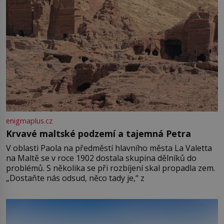
enigmaplus.cz
Krvavé maltské podzemí a tajemná Petra
V oblasti Paola na předměstí hlavního města La Valetta
na Maltě se v roce 1902 dostala skupina dělníků do
problémů. S několika se při rozbíjení skal propadla zem.
„Dostaňte nás odsud, něco tady je,“ z