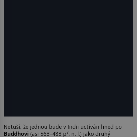
Netuší, že jednou bude v Indii uctíván hned po
Buddhovi
(asi 563–483 př. n. l.) jako druhý