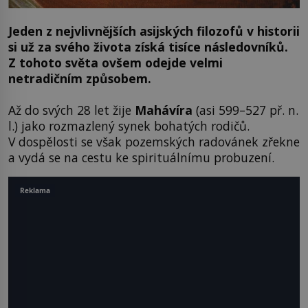
Jeden z nejvlivnějších asijských filozofů v historii
si už za svého života získá tisíce následovníků.
Z tohoto světa ovšem odejde velmi
netradičním způsobem.
Až do svých 28 let žije
Mahávíra
(asi 599–527 př. n.
l.) jako rozmazlený synek bohatých rodičů.
V dospělosti se však pozemských radovánek zřekne
a vydá se na cestu ke spirituálnímu probuzení.
Reklama