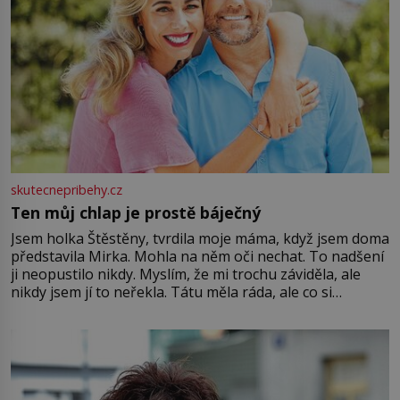
skutecnepribehy.cz
Ten můj chlap je prostě báječný
Jsem holka Štěstěny, tvrdila moje máma, když jsem doma
představila Mirka. Mohla na něm oči nechat. To nadšení
ji neopustilo nikdy. Myslím, že mi trochu záviděla, ale
nikdy jsem jí to neřekla. Tátu měla ráda, ale co si
pamatuji, tak jsme s Mirkem byli zamilovaní mnohem víc.
Jsme spolu moc rádi Tehdy byla jiná doba, když