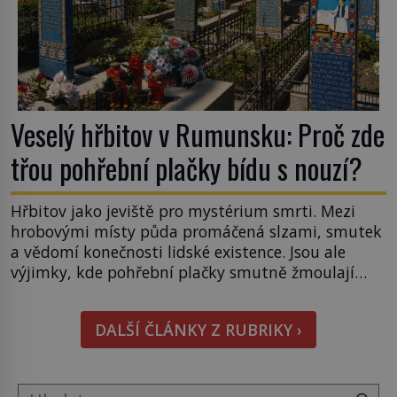
Veselý hřbitov v Rumunsku: Proč zde
třou pohřební plačky bídu s nouzí?
Hřbitov jako jeviště pro mystérium smrti. Mezi
hrobovými místy půda promáčená slzami, smutek
a vědomí konečnosti lidské existence. Jsou ale
výjimky, kde pohřební plačky smutně žmoulají
kapesníky nikoli při smutečním obřadu, ale při
pohledu na výši vyměřené podpory
DALŠÍ ČLÁNKY Z RUBRIKY ›
v nezaměstnanosti. Kam vás pozveme? Unikátní
hřbitov, který si vysloužil název „Veselý“, najdeme
v rumunské vesnici Sapanta, nedaleko hranic […]