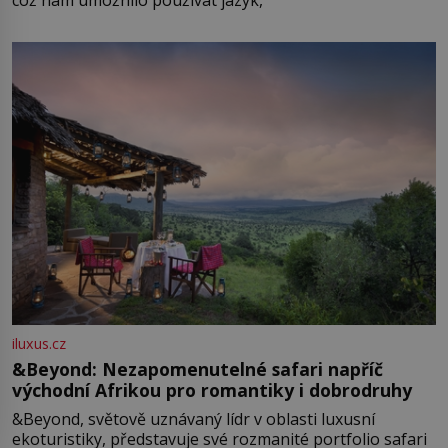
což nám umožnilo používat jazyk,
iluxus.cz
&Beyond: Nezapomenutelné safari napříč
východní Afrikou pro romantiky i dobrodruhy
&Beyond, světově uznávaný lídr v oblasti luxusní
ekoturistiky, představuje své rozmanité portfolio safari