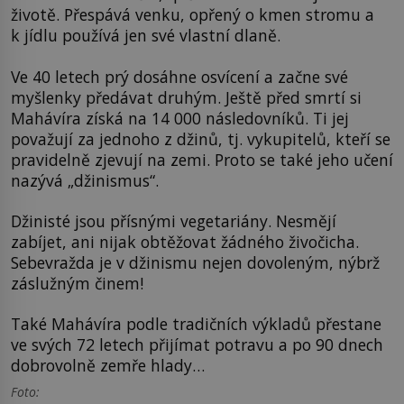
životě. Přespává venku, opřený o kmen stromu a
k jídlu používá jen své vlastní dlaně.
Ve 40 letech prý dosáhne osvícení a začne své
myšlenky předávat druhým. Ještě před smrtí si
Mahávíra získá na 14 000 následovníků. Ti jej
považují za jednoho z džinů, tj. vykupitelů, kteří se
pravidelně zjevují na zemi. Proto se také jeho učení
nazývá „džinismus“.
Džinisté jsou přísnými vegetariány. Nesmějí
zabíjet, ani nijak obtěžovat žádného živočicha.
Sebevražda je v džinismu nejen dovoleným, nýbrž
záslužným činem!
Také Mahávíra podle tradičních výkladů přestane
ve svých 72 letech přijímat potravu a po 90 dnech
dobrovolně zemře hlady…
Foto: