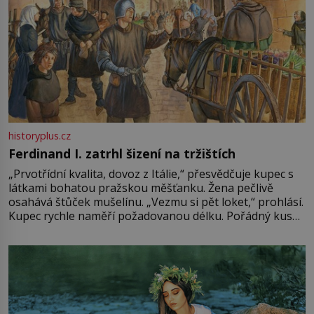
historyplus.cz
Ferdinand I. zatrhl šizení na tržištích
„Prvotřídní kvalita, dovoz z Itálie,“ přesvědčuje kupec s
látkami bohatou pražskou měšťanku. Žena pečlivě
osahává štůček mušelínu. „Vezmu si pět loket,“ prohlásí.
Kupec rychle naměří požadovanou délku. Pořádný kus
mu přitom zůstane za prsty… „Na šaty ho bude málo,
milostpaní. Stačí jenom na sukni,“ zhodnotí švadlena
množství růžového mušelínu. „Ošidili vás, podívejte.“
Vezme do ruky dřevěnou