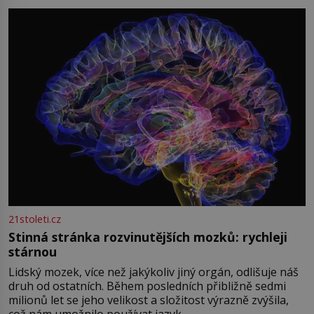
přízračná scéna znamená? Je jaro roku 1945, druhá
světová válka se chýlí ke konci. Jezero Stolpsee
21stoleti.cz
Stinná stránka rozvinutějších mozků: rychleji
stárnou
Lidský mozek, více než jakýkoliv jiný orgán, odlišuje náš
druh od ostatních. Během posledních přibližně sedmi
milionů let se jeho velikost a složitost výrazně zvýšila,