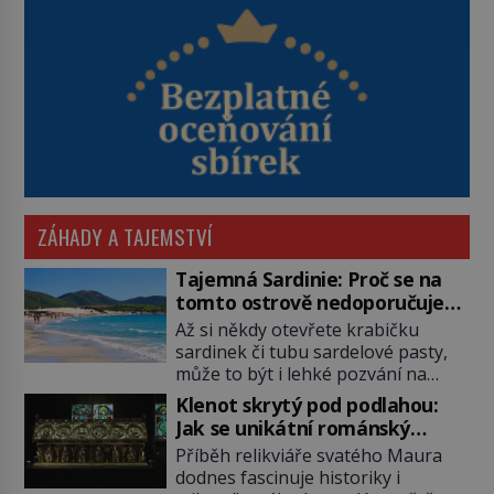
ZÁHADY A TAJEMSTVÍ
Tajemná Sardinie: Proč se na
tomto ostrově nedoporučuje
pytlovat „mořské brambory“?
Až si někdy otevřete krabičku
sardinek či tubu sardelové pasty,
může to být i lehké pozvání na
cestu do srdce Středozemního
Klenot skrytý pod podlahou:
moře, na ostrov hrdých Sardů.
Jak se unikátní románský
Věděli jste, že to byl právě italský
poklad dostal do zapadlého
Příběh relikviáře svatého Maura
ostrov Sardinie, jenž těmto
Bečova?
dodnes fascinuje historiky i
produktům moře propůjčil své