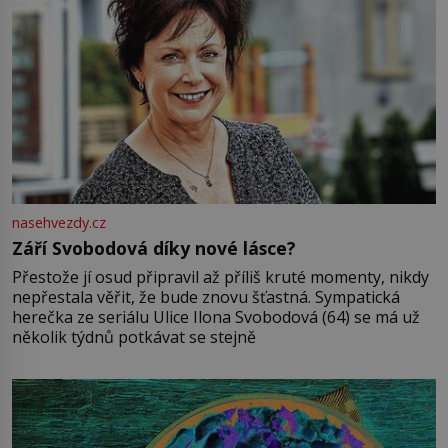
nasehvezdy.cz
Září Svobodová díky nové lásce?
Přestože jí osud připravil až příliš kruté momenty, nikdy
nepřestala věřit, že bude znovu šťastná. Sympatická
herečka ze seriálu Ulice Ilona Svobodová (64) se má už
několik týdnů potkávat se stejně