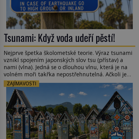
Tsunami: Když voda udeří pěstí!
Nejprve špetka školometské teorie. Výraz tsunami
vznikl spojením japonských slov tsu (přístav) a
nami (vlna). Jedná se o dlouhou vlnu, která je na
volném moři takřka nepostřehnutelná. Ačkoli je
vlnová délka tsunami i 300 kilometrů, výška vlny
ZAJÍMAVOSTI
na volném moři je maximálně 1,5 metru. Máme se
podobné obří vlny obávat i v Evropě? Vznik
tsunami si […]