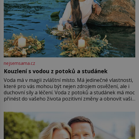
nejsemsama.cz
Kouzlení s vodou z potoků a studánek
Voda má v magii zvláštní místo. Má jedinečné vlastnosti,
které pro vás mohou být nejen zdrojem osvěžení, ale i
duchovní síly a léčení. Voda z potoků a studánek má moc
přinést do vašeho života pozitivní změny a obnovit vaši
energii. Využitím těchto přírodních zdrojů v magii
můžete obohatit své rituály a přinést do svého života
větší harmonii a klid. Je důležité