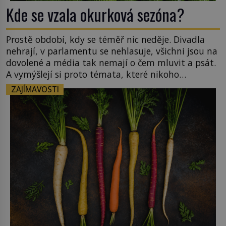
Kde se vzala okurková sezóna?
Prostě období, kdy se téměř nic neděje. Divadla
nehrají, v parlamentu se nehlasuje, všichni jsou na
dovolené a média tak nemají o čem mluvit a psát.
A vymýšlejí si proto témata, které nikoho
nezajímají. Proč je však ona letní doba spojovaná
ZAJÍMAVOSTI
zrovna s okurkami? Okurkovou sezónu známe už
od poloviny 19. století, ovšem jako Češi […]