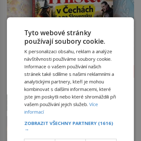
Tyto webové stránky
používají soubory cookie.
K personalizaci obsahu, reklam a analýze
návštěvnosti používáme soubory cookie.
Informace o vašem používání našich
ZAJÍMAVOSTI
stránek také sdílíme s našimi reklamními a
analytickými partnery, kteří je mohou
Jak poznat čistou vodu ke
kombinovat s dalšími informacemi, které
koupání? Strčte hlavu pod
hladinu!
jste jim poskytli nebo které shromáždili při
Léto je časem koupání v přírodě.
Jak však poznat, že je voda v řece,
vašem používání jejich služeb.
Více
rybníku, jezeře čistá? Jistě, máte
informací
možnost využít informace
Istanbul v plamenech: Proč obří
hygieniků či podrobit křížovému
ZOBRAZIT VŠECHNY PARTNERY
(1616)
megapoli ohrožují měsíce
→
výslechu provozovatele přírodního
smaženého lilku?
I současný kosmopolitní a dobře
koupaliště. Existuje ale ještě jiná
organizovaný Istanbul nemá s