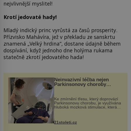
nejvlivnější myslitel!
Krotí jedovaté hady!
Mladý indický princ vyrůstá za časů prosperity.
Přízvisko Mahávíra, jež v překladu ze sanskrtu
znamená „Velký hrdina“, dostane údajně během
dospívání, když jednoho dne holýma rukama
statečně zkrotí jedovatého hada!
Neinvazivní léčba nejen
Parkinsonovy choroby
pomocí ultrazvukové
„helmy“
Ke zmírnění třesu, který doprovází
Parkinsonovu chorobu, je využívána
hluboká mozková stimulace, která
však vyžaduje vysoce invazivní
zákrok. Ultrazvuk zase není vhodný
k dostatečně přesnému zacílení ...
21stoleti.cz