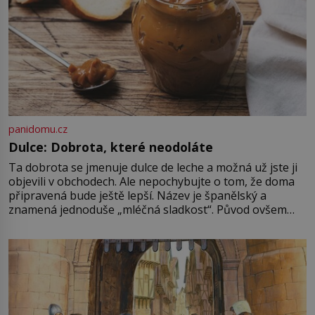
panidomu.cz
Dulce: Dobrota, které neodoláte
Ta dobrota se jmenuje dulce de leche a možná už jste ji
objevili v obchodech. Ale nepochybujte o tom, že doma
připravená bude ještě lepší. Název je španělský a
znamená jednoduše „mléčná sladkost“. Původ ovšem
není úplně jednoznačný, o autorství této receptury se
pře hned několik latinskoamerických zemí a k tomu
Francie, kde se traduje,