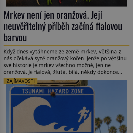
Mrkev není jen oranžová. Její
neuvěřitelný příběh začíná fialovou
barvou
Když dnes vytáhneme ze země mrkev, většina z
nás očekává sytě oranžový kořen. Jenže po většinu
své historie je mrkev všechno možné, jen ne
oranžová. Je fialová, žlutá, bílá, někdy dokonce
téměř černá. Až díky stovkám let pečlivého
ZAJÍMAVOSTI
šlechtění se z ní stává zelenina, bez které si českou
zahradu ani nedokážeme představit. Její příběh je
[…]