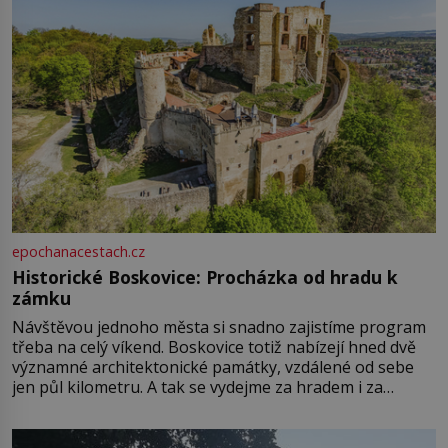
epochanacestach.cz
Historické Boskovice: Procházka od hradu k
zámku
Návštěvou jednoho města si snadno zajistíme program
třeba na celý víkend. Boskovice totiž nabízejí hned dvě
významné architektonické památky, vzdálené od sebe
jen půl kilometru. A tak se vydejme za hradem i za
zámkem do krásné jihomoravské krajiny. Trhová osada
Boskovice na okraji Drahanské vrchoviny vznikla někdy
ve13. století, a už v roce 1313 kronikáři zaznamenali