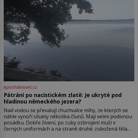
epochalnisvet.cz
Pátrání po nacistickém zlatě: Je ukryté pod
hladinou německého jezera?
Nad vodou se převalují chuchvalce mlhy, ze kterých se
náhle vynoří siluety několika člunů. Mají velmi podivnou
posádku. Dobře živení, po zuby ozbrojení muži v
černých uniformách a na straně druhé: zubožená těla
oblečená v chatrných vězeňských hadrech. Co tato