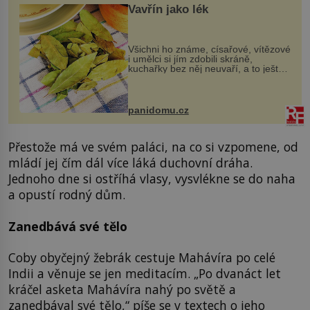
Vavřín jako lék
Všichni ho známe, císařové, vítězové
i umělci si jím zdobili skráně,
kuchařky bez něj neuvaří, a to ještě
nevíte, že bobkový list může výrazně
zmírnit některé naše neduhy.
Obsahuje v malém množství ně...
panidomu.cz
Přestože má ve svém paláci, na co si vzpomene, od
mládí jej čím dál více láká duchovní dráha.
Jednoho dne si ostříhá vlasy, vysvlékne se do naha
a opustí rodný dům.
Zanedbává své tělo
Coby obyčejný žebrák cestuje Mahávíra po celé
Indii a věnuje se jen meditacím. „Po dvanáct let
kráčel asketa Mahávíra nahý po světě a
zanedbával své tělo,“ píše se v textech o jeho