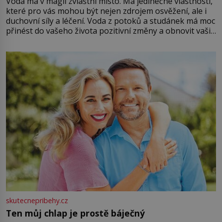
Voda má v magii zvláštní místo. Má jedinečné vlastnosti,
které pro vás mohou být nejen zdrojem osvěžení, ale i
duchovní síly a léčení. Voda z potoků a studánek má moc
přinést do vašeho života pozitivní změny a obnovit vaši
energii. Využitím těchto přírodních zdrojů v magii
můžete obohatit své rituály a přinést do svého života
větší harmonii a klid. Je důležité
skutecnepribehy.cz
Ten můj chlap je prostě báječný