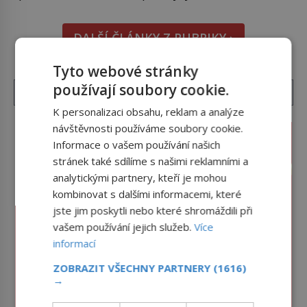
doma králíka, mrkev mu dát můžete. A nejspíš mu
i bude chutnat, ovšem měl by ji mít jen jako
DALŠÍ ČLÁNKY Z RUBRIKY ›
občasný pamlsek. […]
Tyto webové stránky
používají soubory cookie.
K personalizaci obsahu, reklam a analýze
návštěvnosti používáme soubory cookie.
Informace o vašem používání našich
stránek také sdílíme s našimi reklamními a
analytickými partnery, kteří je mohou
kombinovat s dalšími informacemi, které
jste jim poskytli nebo které shromáždili při
vašem používání jejich služeb.
Více
informací
ZOBRAZIT VŠECHNY PARTNERY
(1616)
→