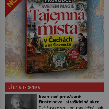
VĚDA A TECHNIKA
Kvantové provázání:
Einsteinova „strašidelná akce
na dálku“ dál mate i fascinuje
Dvě částice vzniknou společně, pak