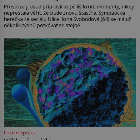
Přestože jí osud připravil až příliš kruté momenty, nikdy
nepřestala věřit, že bude znovu šťastná. Sympatická
herečka ze seriálu Ulice Ilona Svobodová (64) se má už
několik týdnů potkávat se stejně
tisicereceptu.cz