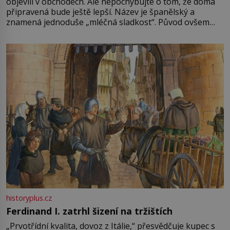
objevili v obchodech. Ale nepochybujte o tom, že doma
připravená bude ještě lepší. Název je španělský a
znamená jednoduše „mléčná sladkost“. Původ ovšem
není úplně jednoznačný, o autorství této receptury se
pře hned několik latinskoamerických zemí a k tomu
Francie, kde se traduje,
historyplus.cz
Ferdinand I. zatrhl šizení na tržištích
„Prvotřídní kvalita, dovoz z Itálie,“ přesvědčuje kupec s