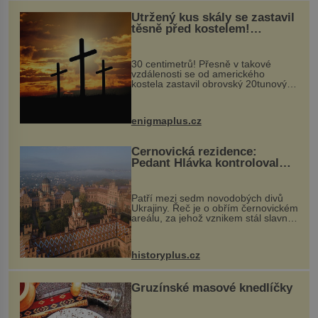
Utržený kus skály se zastavil
těsně před kostelem!
Ochránila ho boží síla?
30 centimetrů! Přesně v takové
vzdálenosti se od amerického
kostela zastavil obrovský 20tunový
balvan, který se v květnu 2014
nečekaně odtrhl od nedaleké skály
při její demolici. Podle místních stojí
enigmaplus.cz
...
Černovická rezidence:
Pedant Hlávka kontroloval
každou cihlu
Patří mezi sedm novodobých divů
Ukrajiny. Řeč je o obřím černovickém
areálu, za jehož vznikem stál slavný
český architekt Josef Hlávka. Ten si
na něm dal mimořádně záležet. Jeho
stavební plány by při ...
historyplus.cz
Gruzínské masové knedlíčky