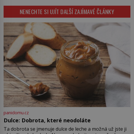
pověsil Napoleon? Samotný císař
Napoleon Bonaparte (1769–1821)
NENECHTE SI UJÍT DALŠÍ ZAJÍMAVÉ ČLÁNKY
má pro malbu slabost, a tak si ji
ještě jako první konzul přemístí do
své ložnice v Tuilerisjkém […]
panidomu.cz
Dulce: Dobrota, které neodoláte
Ta dobrota se jmenuje dulce de leche a možná už jste ji