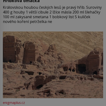
Hříbková omáčka
Královskou houbou českých lesů je pravý hřib. Suroviny
400 g houby 1 větší cibule 2 lžíce másla 200 ml šlehačky
100 ml zakysané smetana 1 bobkový list 5 kuliček
nového koření petrželka ne
enigmaplus.cz