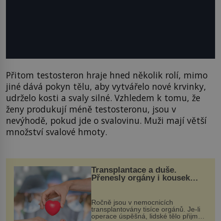
Přitom testosteron hraje hned několik rolí, mimo
jiné dává pokyn tělu, aby vytvářelo nové krvinky,
udrželo kosti a svaly silné. Vzhledem k tomu, že
ženy produkují méně testosteronu, jsou v
nevýhodě, pokud jde o svalovinu. Muži mají větší
množství svalové hmoty.
Transplantace a duše.
Přenesly orgány i kousek
osobnosti dárce?
Ročně jsou v nemocnicích
transplantovány tisíce orgánů. Je-li
operace úspěšná, lidské tělo přijme