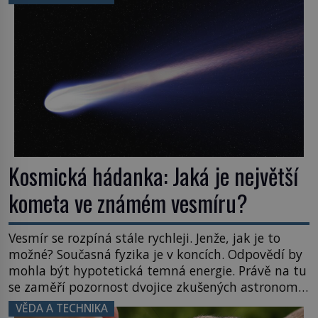
posouvají hranice života. Každý nový nález mění
naše představy o tom, co všechno dokáže příroda a
napovídá, kde bychom jednou […]
Kosmická hádanka: Jaká je největší
kometa ve známém vesmíru?
Vesmír se rozpíná stále rychleji. Jenže, jak je to
možné? Současná fyzika je v koncích. Odpovědí by
mohla být hypotetická temná energie. Právě na tu
se zaměří pozornost dvojice zkušených astronomů.
Namísto ní ale objeví něco mnohem
VĚDA A TECHNIKA