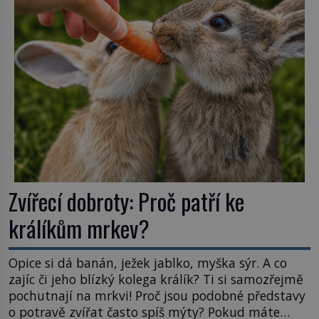
hmatatelnějšího. Naprosto rekordní kometu!
Astronomové Pedro Bernardinelli a Gary Bernstein
mravenčí prací zkoumají archivní snímky v rámci
Průzkumu temné energie […]
Zvířecí dobroty: Proč patří ke
králíkům mrkev?
Opice si dá banán, ježek jablko, myška sýr. A co
zajíc či jeho blízký kolega králík? Ti si samozřejmě
pochutnají na mrkvi! Proč jsou podobné představy
o potravě zvířat často spíš mýty? Pokud máte