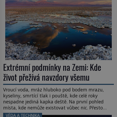
letního koupání. Stačí se však podívat […]
Extrémní podmínky na Zemi: Kde
život přežívá navzdory všemu
Vroucí voda, mráz hluboko pod bodem mrazu,
kyseliny, smrtící tlak i pouště, kde celé roky
nespadne jediná kapka deště. Na první pohled
místa, kde nemůže existovat vůbec nic. Přesto
právě tady vědci objevují organismy, které
VĚDA A TECHNIKA