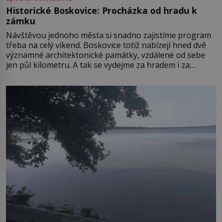
Historické Boskovice: Procházka od hradu k
zámku
Návštěvou jednoho města si snadno zajistíme program
třeba na celý víkend. Boskovice totiž nabízejí hned dvě
významné architektonické památky, vzdálené od sebe
jen půl kilometru. A tak se vydejme za hradem i za
zámkem do krásné jihomoravské krajiny. Trhová osada
Boskovice na okraji Drahanské vrchoviny vznikla někdy
ve13. století, a už v roce 1313 kronikáři zaznamenali