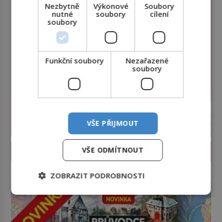
Nezbytně
Výkonové
Soubory
nutné
soubory
cílení
soubory
Funkční soubory
Nezařazené
soubory
VŠE PŘIJMOUT
PROLISTOVAT ČASOPIS
VŠE ODMÍTNOUT
reklama
ZOBRAZIT PODROBNOSTI