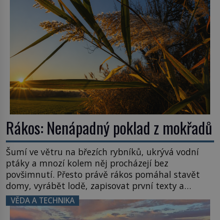
Rákos: Nenápadný poklad z mokřadů
Šumí ve větru na březích rybníků, ukrývá vodní
ptáky a mnozí kolem něj procházejí bez
povšimnutí. Přesto právě rákos pomáhal stavět
domy, vyrábět lodě, zapisovat první texty a
inspiroval řadu pověstí. Tato skromná, ale
VĚDA A TECHNIKA
užitečná rostlina provází člověka už tisíce let.
Většina lidí vnímá rákos jen jako obyčejnou kulisu