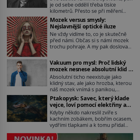
vědce
je od sebe oddělí třeba tisíce
kilometrů. Přesto se při měření
chovají, jako by mezi nimi
Mozek versus smysly:
existovalo neviditelné pouto. Albert
Nejslavnější optické iluze
Einstein tomu s jistou dávkou
Ne vždy vidíme to, co je skutečně
ironie říká „strašidelná akce na
před námi. Občas si s námi mozek
dálku“ a dlouhá desetiletí věří, že
trochu pohraje. A my pak doslova
musí existovat jednodušší
nevěříme vlastním očím! Jak
vysvětlení. Moderní experimenty
vznikají ty nejpodivnější optické
však ukazují, že kvantový svět
Vakuum pro mysl: Proč lidský
iluze? Soustřeď se na to hlavní!
funguje jinak, než […]
mozek nesnese absolutní klid a
TROXLERŮV EFEKT Náš mozek
začne si vymýšlet horory
Absolutní ticho neexistuje jako
zvládne zpracovat hodně informací.
klidný stav, ale jako hrozba, kterou
Všechny na světě ale nikoliv, musí
náš mozek vnímá s panikou,
si vybírat! Jak to dělá? Když se […]
protože bez vnějších podnětů
Ptakopysk: Savec, který klade
začne okamžitě produkovat vlastní
vejce, loví pomocí elektřiny a
děsivé iluze. Představte si místnost,
brání se jedem
Kdyby někdo nakreslil zvíře s
kde zmizí veškerý šum světa. Žádné
kachním zobákem, bobřím ocasem,
auta, žádný šepot, nic. Místo
vydřími tlapkami a k tomu přidal
vytoužené oázy klidu však
jedovaté ostruhy i vejce, zoologové
okamžitě nastoupí hluboké
by si nejspíš mysleli, že jde o
znepokojení. Lidská mysl je totiž