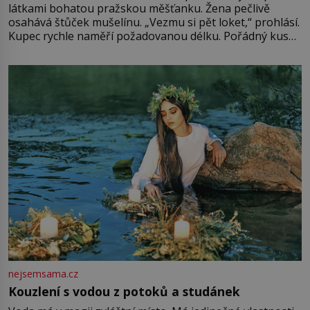
látkami bohatou pražskou měšťanku. Žena pečlivě
osahává štůček mušelínu. „Vezmu si pět loket,“ prohlásí.
Kupec rychle naměří požadovanou délku. Pořádný kus
mu přitom zůstane za prsty… „Na šaty ho bude málo,
milostpaní. Stačí jenom na sukni,“ zhodnotí švadlena
množství růžového mušelínu. „Ošidili vás, podívejte.“
Vezme do ruky dřevěnou
nejsemsama.cz
Kouzlení s vodou z potoků a studánek