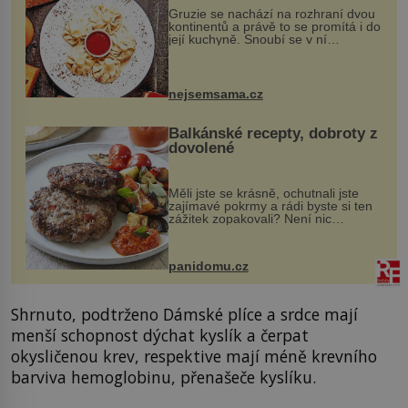
Gruzie se nachází na rozhraní dvou
kontinentů a právě to se promítá i do
její kuchyně. Snoubí se v ní
evropské a asijské chutě a díky tomu
vznikají rozmanité a chuťově bohaté
pokrmy, které rozhodně st...
nejsemsama.cz
Balkánské recepty, dobroty z
dovolené
Měli jste se krásně, ochutnali jste
zajímavé pokrmy a rádi byste si ten
zážitek zopakovali? Není nic
snazšího. Pljeskavica (10 porcí)
Možná jste ji ochutnali na dovolené v
bývalé Jugoslávii, lze ji vi...
panidomu.cz
Shrnuto, podtrženo Dámské plíce a srdce mají
menší schopnost dýchat kyslík a čerpat
okysličenou krev, respektive mají méně krevního
barviva hemoglobinu, přenašeče kyslíku.