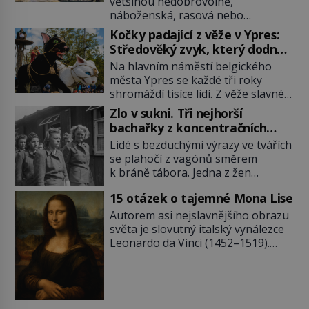
většinou nedobrovolně,
náboženská, rasová nebo
národnostní menšina obyvatel.
Kočky padající z věže v Ypres:
Bohaté historické zkušenosti mají s
Středověký zvyk, který dodnes
takovým životem Židé. Už od
budí rozpaky
Na hlavním náměstí belgického
středověku jsou totiž v každou
města Ypres se každé tři roky
chvíli nuceni v nějakém žít. Mezi ty
shromáždí tisíce lidí. Z věže slavné
nejslavnější patří i římské ghetto
tržnice létají do davu kočky, diváci
založené v roce 1555. Pokud jde o
Zlo v sukni. Tři nejhorší
jásají a snaží se je chytit. Naštěstí
vztah k Židům, nemá se Řím čím
bachařky z koncentračních
už nejde o živá zvířata, ale jenom o
chlubit. […]
táborů
Lidé s bezduchými výrazy ve tvářích
plyšové suvenýry. Kdysi to ale bylo
se plahočí z vagónů směrem
jinak. Tato veselá podívaná
k bráně tábora. Jedna z žen
připomíná jeden z nejpodivnějších
pohlédne přímo na dozorkyni a
a zároveň nejkrutějších zvyků […]
15 otázek o tajemné Mona Lise
jejich oči se setkají. Místo soucitu
však přichází gesto, které
Autorem asi nejslavnějšího obrazu
nebožačku posílá rovnou do
světa je slovutný italský vynálezce
plynové komory. Jména jako Rudolf
Leonardo da Vinci (1452–1519).
Höss (1901–1947), Josef Mengele
Jenže jeho nevinně usmívající dámu
(1911–1979) či Heinrich Himmler
obklopují otazníky, na některé
(1900–1945) zná každý, o koho se
historici odpověď objeví, jiné
historie jen otřela. Jenže […]
zůstanou nezodpovězené. Kam si ji