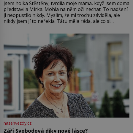
Jsem holka Štěstěny, tvrdila moje máma, když jsem doma
představila Mirka. Mohla na něm oči nechat. To nadšení
ji neopustilo nikdy. Myslím, že mi trochu záviděla, ale
nikdy jsem jí to neřekla. Tátu měla ráda, ale co si
pamatuji, tak jsme s Mirkem byli zamilovaní mnohem víc.
Jsme spolu moc rádi Tehdy byla jiná doba, když
nasehvezdy.cz
Září Svobodová díky nové lásce?