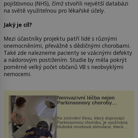
pojišťovnou (NHS), čímž stvořili největší databázi
na světě využitelnou pro lékařské účely.
Jaký je cíl?
Mezi účastníky projektu patří lidé s různými
onemocněními, převážně s dědičnými chorobami.
Také zde nalezneme pacienty se vzácnými defekty
a nádorovým postižením. Studie by měla pokrýt
poměrně velký počet občanů VB s neobvyklými
nemocemi.
Neinvazivní léčba nejen
Parkinsonovy choroby
pomocí ultrazvukové
„helmy“
Ke zmírnění třesu, který doprovází
Parkinsonovu chorobu, je využívána
hluboká mozková stimulace, která
však vyžaduje vysoce invazivní
zákrok. Ultrazvuk zase není vhodný