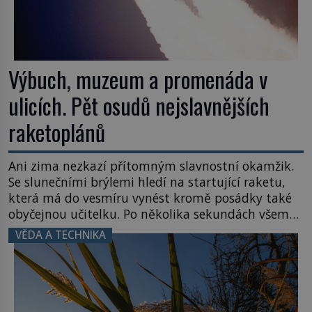
Výbuch, muzeum a promenáda v
ulicích. Pět osudů nejslavnějších
raketoplánů
Ani zima nezkazí přítomným slavnostní okamžik.
Se slunečními brýlemi hledí na startující raketu,
která má do vesmíru vynést kromě posádky také
obyčejnou učitelku. Po několika sekundách všem
ztuhnou úsměvy, stroj totiž exploduje. Jejich
VĚDA A TECHNIKA
konstrukce není z levného kraje, daňové
poplatníky stojí miliardy dolarů. Na druhou stranu
zvládnou jen představitelné věci. Na malé kousky
Název: Columbia První […]