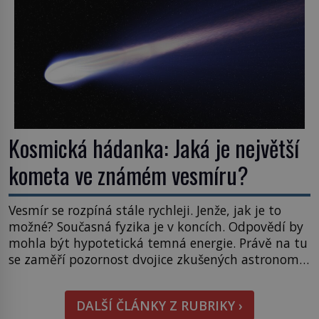
napovídá, kde bychom jednou […]
Kosmická hádanka: Jaká je největší
kometa ve známém vesmíru?
Vesmír se rozpíná stále rychleji. Jenže, jak je to
možné? Současná fyzika je v koncích. Odpovědí by
mohla být hypotetická temná energie. Právě na tu
se zaměří pozornost dvojice zkušených astronomů.
Namísto ní ale objeví něco mnohem
hmatatelnějšího. Naprosto rekordní kometu!
DALŠÍ ČLÁNKY Z RUBRIKY ›
Astronomové Pedro Bernardinelli a Gary Bernstein