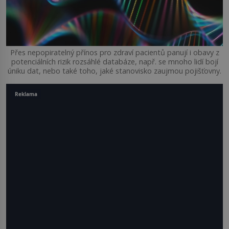
Přes nepopiratelný přínos pro zdraví pacientů panují i obavy z
potenciálních rizik rozsáhlé databáze, např. se mnoho lidí bojí
úniku dat, nebo také toho, jaké stanovisko zaujmou pojišťovny.
Reklama