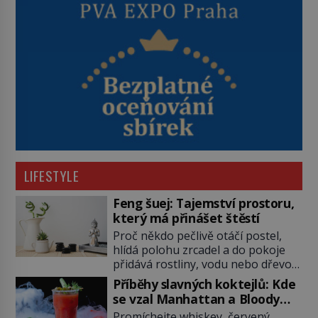
LIFESTYLE
Feng šuej: Tajemství prostoru,
který má přinášet štěstí
Proč někdo pečlivě otáčí postel,
hlídá polohu zrcadel a do pokoje
přidává rostliny, vodu nebo dřevo?
Feng šuej tvrdí, že domov není jen
Příběhy slavných koktejlů: Kde
soubor zdí a nábytku. Je to prostor,
se vzal Manhattan a Bloody
kterým proudí energie čchi a jeho
Mary?
Promíchejte whiskey, červený