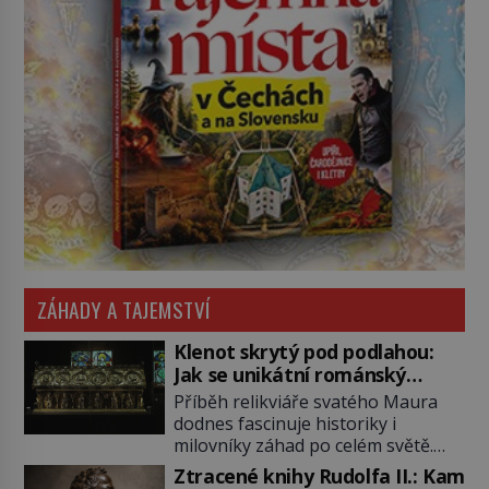
ZÁHADY A TAJEMSTVÍ
Klenot skrytý pod podlahou:
Jak se unikátní románský
poklad dostal do zapadlého
Příběh relikviáře svatého Maura
Bečova?
dodnes fascinuje historiky i
milovníky záhad po celém světě.
Tato románská zlatnická památka
Ztracené knihy Rudolfa II.: Kam
ze 13. století je po českých