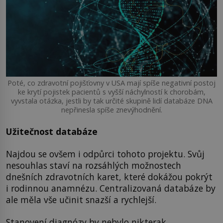
Poté, co zdravotní pojišťovny v USA mají spíše negativní postoj
ke krytí pojistek pacientů s vyšší náchylností k chorobám,
vyvstala otázka, jestli by tak určité skupině lidí databáze DNA
nepřinesla spíše znevýhodnění.
Užitečnost databáze
Najdou se ovšem i odpůrci tohoto projektu. Svůj
nesouhlas staví na rozsáhlých možnostech
dnešních zdravotních karet, které dokážou pokrýt
i rodinnou anamnézu. Centralizovaná databáze by
ale měla vše učinit snazší a rychlejší.
Stanovení diagnózy by nebylo nikterak