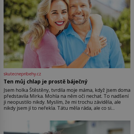
skutecnepribehy.cz
Ten můj chlap je prostě báječný
Jsem holka Štěstěny, tvrdila moje máma, když jsem doma
představila Mirka. Mohla na něm oči nechat. To nadšení
ji neopustilo nikdy. Myslím, že mi trochu záviděla, ale
nikdy jsem jí to neřekla. Tátu měla ráda, ale co si
pamatuji, tak jsme s Mirkem byli zamilovaní mnohem víc.
Jsme spolu moc rádi Tehdy byla jiná doba, když