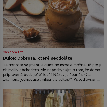
panidomu.cz
Dulce: Dobrota, které neodoláte
Ta dobrota se jmenuje dulce de leche a možná už jste ji
objevili v obchodech. Ale nepochybujte o tom, že doma
připravená bude ještě lepší. Název je španělský a
znamená jednoduše „mléčná sladkost“. Původ ovšem
není úplně jednoznačný, o autorství této receptury se
pře hned několik latinskoamerických zemí a k tomu
Francie, kde se traduje,