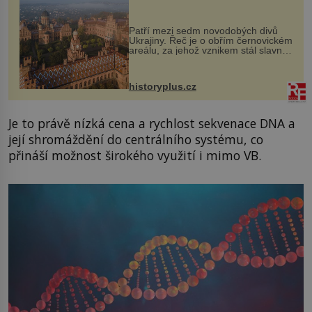
každou cihlu
Patří mezi sedm novodobých divů
Ukrajiny. Řeč je o obřím černovickém
areálu, za jehož vznikem stál slavný
český architekt Josef Hlávka. Ten si
na něm dal mimořádně záležet. Jeho
stavební plány by při ...
historyplus.cz
Je to právě nízká cena a rychlost sekvenace DNA a
její shromáždění do centrálního systému, co
přináší možnost širokého využití i mimo VB.