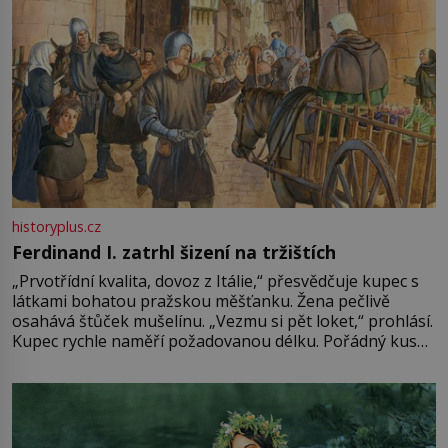
historyplus.cz
Ferdinand I. zatrhl šizení na tržištích
„Prvotřídní kvalita, dovoz z Itálie,“ přesvědčuje kupec s
látkami bohatou pražskou měšťanku. Žena pečlivě
osahává štůček mušelínu. „Vezmu si pět loket,“ prohlásí.
Kupec rychle naměří požadovanou délku. Pořádný kus
mu přitom zůstane za prsty… „Na šaty ho bude málo,
milostpaní. Stačí jenom na sukni,“ zhodnotí švadlena
množství růžového mušelínu. „Ošidili vás, podívejte.“
Vezme do ruky dřevěnou