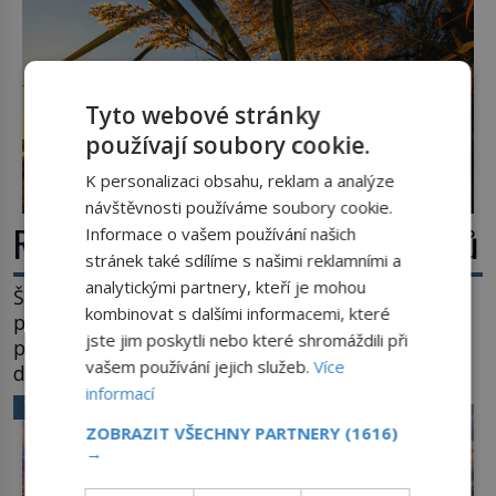
Tyto webové stránky
používají soubory cookie.
K personalizaci obsahu, reklam a analýze
návštěvnosti používáme soubory cookie.
Rákos: Nenápadný poklad z mokřadů
Informace o vašem používání našich
stránek také sdílíme s našimi reklamními a
analytickými partnery, kteří je mohou
Šumí ve větru na březích rybníků, ukrývá vodní
kombinovat s dalšími informacemi, které
ptáky a mnozí kolem něj procházejí bez
jste jim poskytli nebo které shromáždili při
povšimnutí. Přesto právě rákos pomáhal stavět
vašem používání jejich služeb.
Více
domy, vyrábět lodě, zapisovat první texty a
informací
inspiroval řadu pověstí. Tato skromná, ale
VĚDA A TECHNIKA
užitečná rostlina provází člověka už tisíce let.
ZOBRAZIT VŠECHNY PARTNERY
(1616)
Většina lidí vnímá rákos jen jako obyčejnou kulisu
→
letního koupání. Stačí se však podívat […]