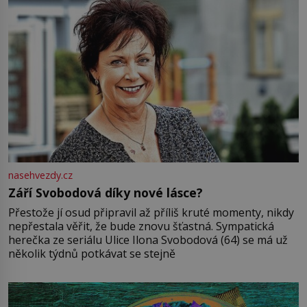
nasehvezdy.cz
Září Svobodová díky nové lásce?
Přestože jí osud připravil až příliš kruté momenty, nikdy
nepřestala věřit, že bude znovu šťastná. Sympatická
herečka ze seriálu Ulice Ilona Svobodová (64) se má už
několik týdnů potkávat se stejně