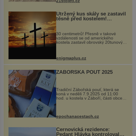
21stoleti.cz
Utržený kus skály se zastavil
těsně před kostelem!
Ochránila ho boží síla?
30 centimetrů! Přesně v takové
vzdálenosti se od amerického
kostela zastavil obrovský 20tunový
balvan, který se v květnu 2014
nečekaně odtrhl od nedaleké skály
při její demolici. Podle místních stojí
enigmaplus.cz
...
ZÁBOŘSKÁ POUŤ 2025
Tradiční Zábořská pouť, která se
koná v neděli 7.9.2025 od 11:00
hod. u kostela v Záboří, části obce
Kly u Mělníka. V programu naleznete
komentovanou prohlídku kostela,
dobovou hudbu, řemesla, atrakce...
epochanacestach.cz
Černovická rezidence:
Pedant Hlávka kontroloval