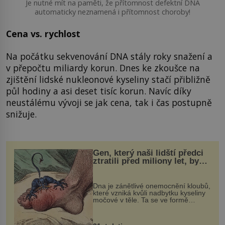
Je nutné mít na paměti, že přítomnost defektní DNA
automaticky neznamená i přítomnost choroby!
Cena vs. rychlost
Na počátku sekvenování DNA stály roky snažení a
v přepočtu miliardy korun. Dnes ke zkoušce na
zjištění lidské nukleonové kyseliny stačí přibližně
půl hodiny a asi deset tisíc korun. Navíc díky
neustálému vývoji se jak cena, tak i čas postupně
snižuje.
Gen, který naši lidští předci
ztratili před miliony let, by
mohl pomoci s léčbou
„nemoci králů“
Dna je zánětlivé onemocnění kloubů,
které vzniká kvůli nadbytku kyseliny
močové v těle. Ta se ve formě
krystalků ukládá v blízkosti kloubů,
nejčastěji přitom postihuje palce na
nohou, a způsobuje bole...