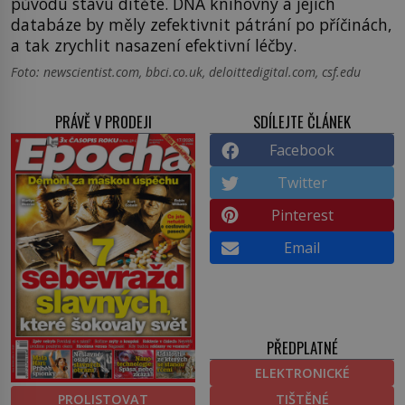
původu stavu dítěte. DNA knihovny a jejich
databáze by měly zefektivnit pátrání po příčinách,
a tak zrychlit nasazení efektivní léčby.
Foto: newscientist.com, bbci.co.uk, deloittedigital.com, csf.edu
PRÁVĚ V PRODEJI
SDÍLEJTE ČLÁNEK
Facebook
Twitter
Pinterest
Email
PŘEDPLATNÉ
ELEKTRONICKÉ
PROLISTOVAT
TIŠTĚNÉ