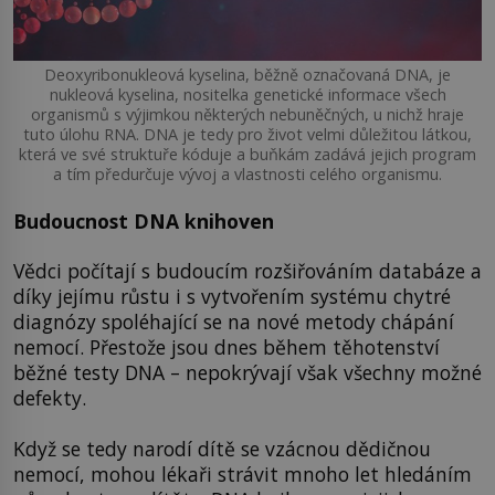
Deoxyribonukleová kyselina, běžně označovaná DNA, je
nukleová kyselina, nositelka genetické informace všech
organismů s výjimkou některých nebuněčných, u nichž hraje
tuto úlohu RNA. DNA je tedy pro život velmi důležitou látkou,
která ve své struktuře kóduje a buňkám zadává jejich program
a tím předurčuje vývoj a vlastnosti celého organismu.
Budoucnost DNA knihoven
Vědci počítají s budoucím rozšiřováním databáze a
díky jejímu růstu i s vytvořením systému chytré
diagnózy spoléhající se na nové metody chápání
nemocí. Přestože jsou dnes během těhotenství
běžné testy DNA – nepokrývají však všechny možné
defekty.
Když se tedy narodí dítě se vzácnou dědičnou
nemocí, mohou lékaři strávit mnoho let hledáním