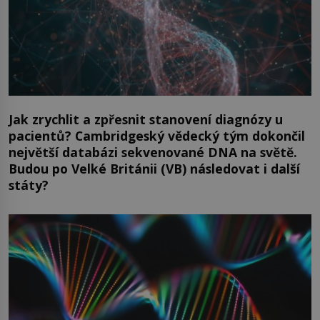
Jak zrychlit a zpřesnit stanovení diagnózy u
pacientů? Cambridgeský vědecký tým dokončil
největší databázi sekvenované DNA na světě.
Budou po Velké Británii (VB) následovat i další
státy?