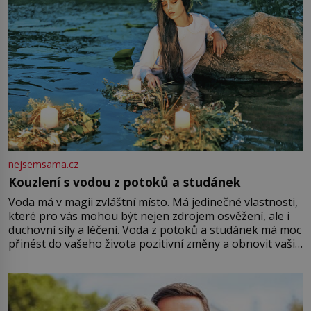
nejsemsama.cz
Kouzlení s vodou z potoků a studánek
Voda má v magii zvláštní místo. Má jedinečné vlastnosti,
které pro vás mohou být nejen zdrojem osvěžení, ale i
duchovní síly a léčení. Voda z potoků a studánek má moc
přinést do vašeho života pozitivní změny a obnovit vaši
energii. Využitím těchto přírodních zdrojů v magii
můžete obohatit své rituály a přinést do svého života
větší harmonii a klid. Je důležité