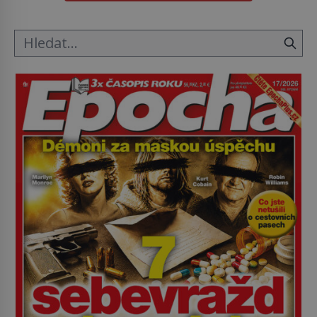
mravenčí prací zkoumají archivní snímky v rámci
Průzkumu temné energie […]