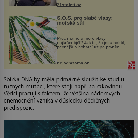
k dostatečně přesnému zacílení ...
21stoleti.cz
S.O.S. pro slabé vlasy:
mořská sůl
Proč máme u moře vlasy
nejkrásnější? Jak to, že jsou hebčí,
pevnější a bohatší už po prvním
vykoupání? Protože sůl obsažená v
mořské vodě má blahodárný vliv.
Nejen na tělo a pokožku, ale i na
nejsemsama.cz
vlasy. ...
Sbírka DNA by měla primárně sloužit ke studiu
různých mutací, které stojí např. za rakovinou.
Vědci pracují s faktem, že většina nádorových
onemocnění vzniká v důsledku dědičných
predispozic.