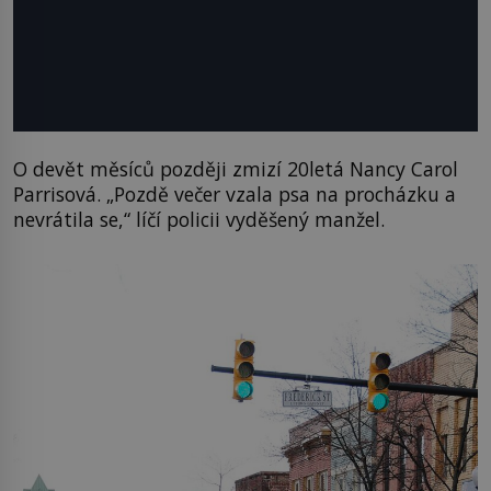
O devět měsíců později zmizí 20letá Nancy Carol
Parrisová. „Pozdě večer vzala psa na procházku a
nevrátila se,“ líčí policii vyděšený manžel.