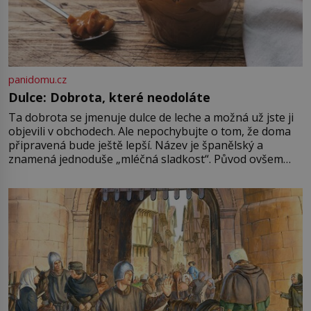
panidomu.cz
Dulce: Dobrota, které neodoláte
Ta dobrota se jmenuje dulce de leche a možná už jste ji
objevili v obchodech. Ale nepochybujte o tom, že doma
připravená bude ještě lepší. Název je španělský a
znamená jednoduše „mléčná sladkost“. Původ ovšem
není úplně jednoznačný, o autorství této receptury se
pře hned několik latinskoamerických zemí a k tomu
Francie, kde se traduje,