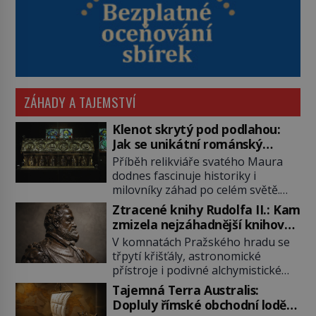
ZÁHADY A TAJEMSTVÍ
Klenot skrytý pod podlahou:
Jak se unikátní románský
poklad dostal do zapadlého
Příběh relikviáře svatého Maura
Bečova?
dodnes fascinuje historiky i
milovníky záhad po celém světě.
Tato románská zlatnická památka
Ztracené knihy Rudolfa II.: Kam
ze 13. století je po českých
zmizela nejzáhadnější knihovna
korunovačních klenotech druhým
Evropy?
V komnatách Pražského hradu se
nejcennějším movitým majetkem v
třpytí křišťály, astronomické
České republice. Přestože byl
přístroje i podivné alchymistické
klenot v roce 1985 po dramatickém
rukopisy. Císař Rudolf II.
pátrání kriminalistů úspěšně
Tajemná Terra Australis:
shromažďuje vše, co souvisí s
nalezen, jeho minulost stále
Dopluly římské obchodní lodě
tajemstvím přírody, hvězd i