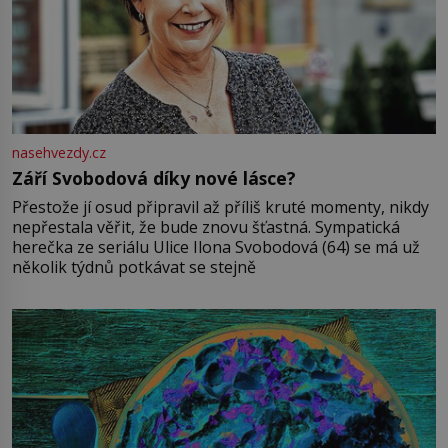
nasehvezdy.cz
Září Svobodová díky nové lásce?
Přestože jí osud připravil až příliš kruté momenty, nikdy
nepřestala věřit, že bude znovu šťastná. Sympatická
herečka ze seriálu Ulice Ilona Svobodová (64) se má už
několik týdnů potkávat se stejně