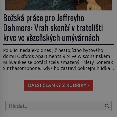
Božská práce pro Jeffreyho
Dahmera: Vrah skončí v tratolišti
krve ve vězeňských umývárnách
Po ulici nedaleko dnes již nestojícího bytového
domu Oxfords Apartments 924 ve wisconsinském
Milwaukee se potácí zcela zmatený 14letý Konerak
Sinthasomphone. Když ho zastaví policejní hlídka,
ochable jí nadiktuje adresu „jeho kamaráda“.
Strážníci ho dopraví zpět do udaného bytu. Oním
DALŠÍ ČLÁNKY Z RUBRIKY ›
„kamarádem“ je ovšem jeden z nejslavnějších
vrahů, Jeffrey Dahmer (1960–1994). Je 27. května
1991. […]