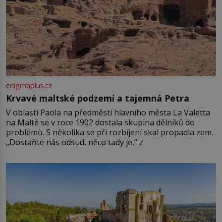
enigmaplus.cz
Krvavé maltské podzemí a tajemná Petra
V oblasti Paola na předměstí hlavního města La Valetta
na Maltě se v roce 1902 dostala skupina dělníků do
problémů. S několika se při rozbíjení skal propadla zem.
„Dostaňte nás odsud, něco tady je,“ z