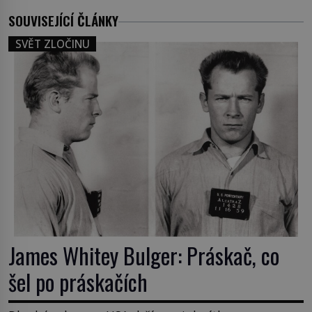
SOUVISEJÍCÍ ČLÁNKY
SVĚT ZLOČINU
James Whitey Bulger: Práskač, co
šel po práskačích