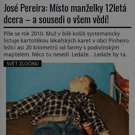
José Pereira: Místo manželky 12letá
dcera – a sousedi o všem vědí!
Píše se rok 2010. Muž v bílé košili systematicky
listuje kartotékou lékařských karet v obci Pinheiro
ležící asi 20 kilometrů od farmy s podivínským
majitelem. Něco tu nesedí. Ledaže… Ledaže by ta
mladá dívka z farmy byla ne manželkou, ale
SVĚT ZLOČINU
dcerou – a všechny ty děti byly zplozené v incestu.
Na sociálním odboru jednoho z […]