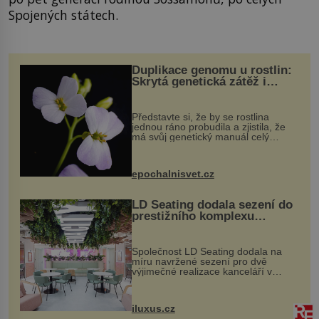
Spojených státech.
Duplikace genomu u rostlin:
Skrytá genetická zátěž i
evoluční výhoda
Představte si, že by se rostlina
jednou ráno probudila a zjistila, že
má svůj genetický manuál celý
dvakrát. Přesně to se občas v
přírodě stane – a podle nového
výzkumu to může být pro druhy
epochalnisvet.cz
vstupenka...
LD Seating dodala sezení do
prestižního komplexu
MediaCityUK v Salfordu
Společnost LD Seating dodala na
míru navržené sezení pro dvě
výjimečné realizace kanceláří v
areálu MediaCityUK v anglickém
Salfordu – konkrétně do budov Blue
Tower a Orange Tower. Komplex
iluxus.cz
budov Media...