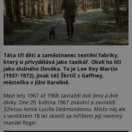
Táta tří dětí a zaměstnanec textilní fabriky,
který si přivydělává jako taxikář. Okolí ho líčí
jako slušného člověka. To je Lee Roy Martin
(1937–1972), jinak též Škrtič z Gaffney,
městečka v Jižní Karolíně.
Mezi lety 1967 až 1968 zavraždí dvě ženy a dvě
dívky. Dne 20. května 1967 znásilní a zavraždí
32letou Annie Lucille Dedmondovou. Místo něj ale
s verdiktem 18 let skončí za mřížemi její nevinný
manžel Roger.