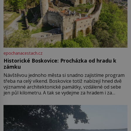
epochanacestach.cz
Historické Boskovice: Procházka od hradu k
zámku
Návštěvou jednoho města si snadno zajistíme program
třeba na celý víkend. Boskovice totiž nabízejí hned dvě
významné architektonické památky, vzdálené od sebe
jen půl kilometru. A tak se vydejme za hradem i za
zámkem do krásné jihomoravské krajiny. Trhová osada
Boskovice na okraji Drahanské vrchoviny vznikla někdy
ve13. století, a už v roce 1313 kronikáři zaznamenali