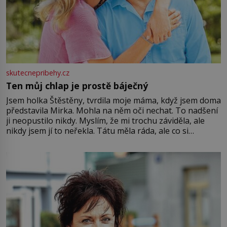
skutecnepribehy.cz
Ten můj chlap je prostě báječný
Jsem holka Štěstěny, tvrdila moje máma, když jsem doma
představila Mirka. Mohla na něm oči nechat. To nadšení
ji neopustilo nikdy. Myslím, že mi trochu záviděla, ale
nikdy jsem jí to neřekla. Tátu měla ráda, ale co si
pamatuji, tak jsme s Mirkem byli zamilovaní mnohem víc.
Jsme spolu moc rádi Tehdy byla jiná doba, když