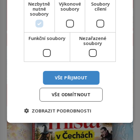
Nezbytně
Výkonové
Soubory
nutné
soubory
cílení
soubory
Funkční soubory
Nezařazené
PROLISTOVAT ČASOPIS
soubory
reklama
VŠE PŘIJMOUT
VŠE ODMÍTNOUT
ZOBRAZIT PODROBNOSTI