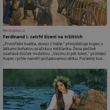
historyplus.cz
Ferdinand I. zatrhl šizení na tržištích
„Prvotřídní kvalita, dovoz z Itálie,“ přesvědčuje kupec s
látkami bohatou pražskou měšťanku. Žena pečlivě
osahává štůček mušelínu. „Vezmu si pět loket,“ prohlásí.
Kupec rychle naměří požadovanou délku. Pořádný kus
mu přitom zůstane za prsty… „Na šaty ho bude málo,
milostpaní. Stačí jenom na sukni,“ zhodnotí švadlena
množství růžového mušelínu. „Ošidili vás, podívejte.“
Vezme do ruky dřevěnou