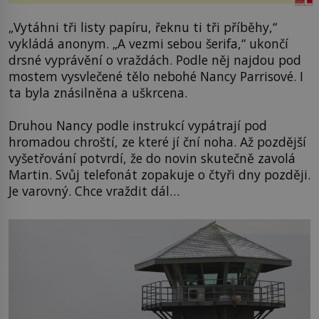
„Vytáhni tři listy papíru, řeknu ti tři příběhy,“
vykládá anonym. „A vezmi sebou šerifa,“ ukončí
drsné vyprávění o vraždách. Podle něj najdou pod
mostem vysvlečené tělo nebohé Nancy Parrisové. I
ta byla znásilněna a uškrcena.
Druhou Nancy podle instrukcí vypátrají pod
hromadou chroští, ze které jí ční noha. Až pozdější
vyšetřování potvrdí, že do novin skutečně zavolá
Martin. Svůj telefonát zopakuje o čtyři dny později.
Je varovný. Chce vraždit dál…