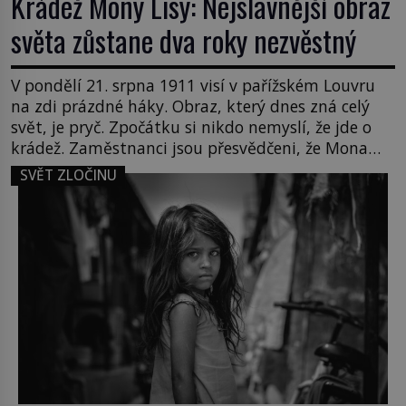
Krádež Mony Lisy: Nejslavnější obraz
světa zůstane dva roky nezvěstný
V pondělí 21. srpna 1911 visí v pařížském Louvru
na zdi prázdné háky. Obraz, který dnes zná celý
svět, je pryč. Zpočátku si nikdo nemyslí, že jde o
krádež. Zaměstnanci jsou přesvědčeni, že Mona
Lisa je jen v restaurátorské dílně nebo u fotografa.
SVĚT ZLOČINU
Když se ukáže pravda, propukne jeden z největších
honů na zloděje v […]