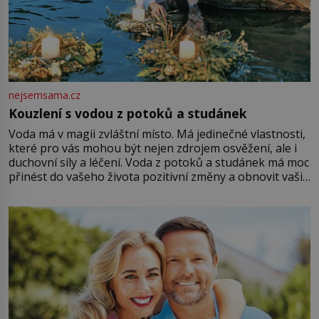
nejsemsama.cz
Kouzlení s vodou z potoků a studánek
Voda má v magii zvláštní místo. Má jedinečné vlastnosti,
které pro vás mohou být nejen zdrojem osvěžení, ale i
duchovní síly a léčení. Voda z potoků a studánek má moc
přinést do vašeho života pozitivní změny a obnovit vaši
energii. Využitím těchto přírodních zdrojů v magii
můžete obohatit své rituály a přinést do svého života
větší harmonii a klid. Je důležité