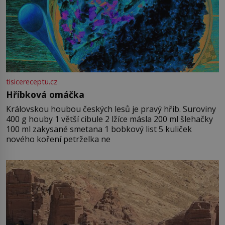
tisicereceptu.cz
Hříbková omáčka
Královskou houbou českých lesů je pravý hřib. Suroviny
400 g houby 1 větší cibule 2 lžíce másla 200 ml šlehačky
100 ml zakysané smetana 1 bobkový list 5 kuliček
nového koření petrželka ne