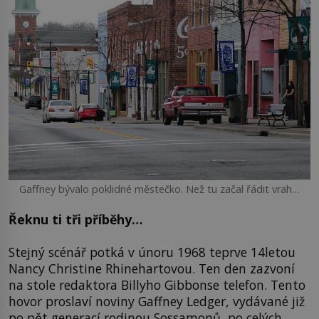
Gaffney bývalo poklidné městečko. Než tu začal řádit vrah…
Řeknu ti tři příběhy…
Stejný scénář potká v únoru 1968 teprve 14letou
Nancy Christine Rhinehartovou. Ten den zazvoní
na stole redaktora Billyho Gibbonse telefon. Tento
hovor proslaví noviny Gaffney Ledger, vydávané již
po pět generací rodinou Sossamonů, po celých