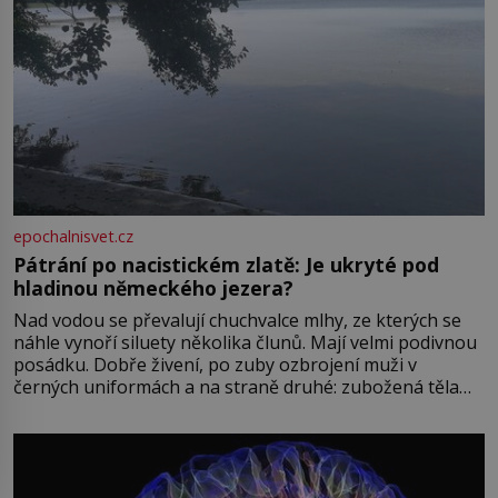
epochalnisvet.cz
Pátrání po nacistickém zlatě: Je ukryté pod
hladinou německého jezera?
Nad vodou se převalují chuchvalce mlhy, ze kterých se
náhle vynoří siluety několika člunů. Mají velmi podivnou
posádku. Dobře živení, po zuby ozbrojení muži v
černých uniformách a na straně druhé: zubožená těla
oblečená v chatrných vězeňských hadrech. Co tato
přízračná scéna znamená? Je jaro roku 1945, druhá
světová válka se chýlí ke konci. Jezero Stolpsee