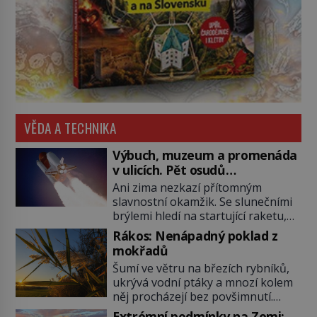
VĚDA A TECHNIKA
Výbuch, muzeum a promenáda
v ulicích. Pět osudů
nejslavnějších raketoplánů
Ani zima nezkazí přítomným
slavnostní okamžik. Se slunečními
brýlemi hledí na startující raketu,
která má do vesmíru vynést kromě
Rákos: Nenápadný poklad z
posádky také obyčejnou učitelku.
mokřadů
Po několika sekundách všem
Šumí ve větru na březích rybníků,
ztuhnou úsměvy, stroj totiž
ukrývá vodní ptáky a mnozí kolem
exploduje. Jejich konstrukce není
něj procházejí bez povšimnutí.
z levného kraje, daňové poplatníky
Přesto právě rákos pomáhal stavět
stojí miliardy dolarů. Na druhou
Extrémní podmínky na Zemi: