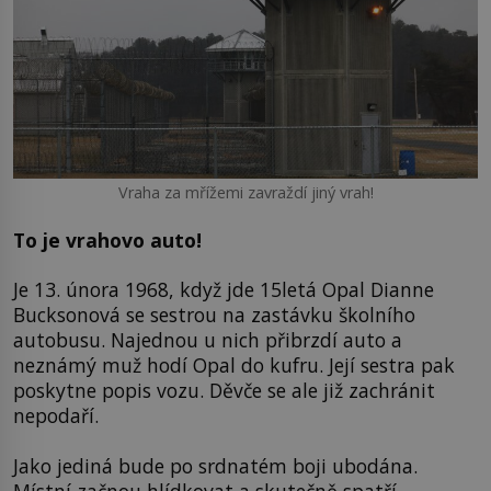
Vraha za mřížemi zavraždí jiný vrah!
To je vrahovo auto!
Je 13. února 1968, když jde 15letá Opal Dianne
Bucksonová se sestrou na zastávku školního
autobusu. Najednou u nich přibrzdí auto a
neznámý muž hodí Opal do kufru. Její sestra pak
poskytne popis vozu. Děvče se ale již zachránit
nepodaří.
Jako jediná bude po srdnatém boji ubodána.
Místní začnou hlídkovat a skutečně spatří