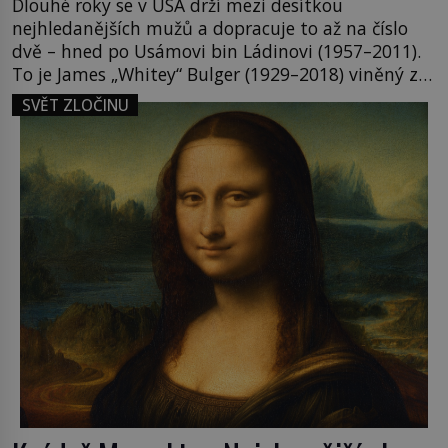
Dlouhé roky se v USA drží mezi desítkou
nejhledanějších mužů a dopracuje to až na číslo
dvě – hned po Usámovi bin Ládinovi (1957–2011).
To je James „Whitey“ Bulger (1929–2018) viněný ze
spoluúčasti na 19 vraždách, vydírání a lichvy. A
SVĚT ZLOČINU
samozřejmě, krom toho je ještě drogový dealer,
který neváhá odstranit z cesty všechny práskače,
zatímco […]