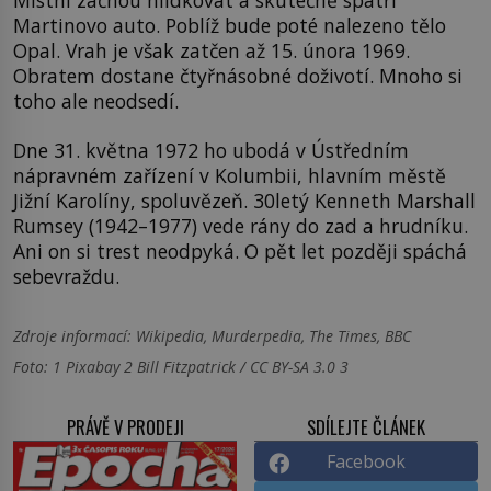
Martinovo auto. Poblíž bude poté nalezeno tělo
Opal. Vrah je však zatčen až 15. února 1969.
Obratem dostane čtyřnásobné doživotí. Mnoho si
toho ale neodsedí.
Dne 31. května 1972 ho ubodá v Ústředním
nápravném zařízení v Kolumbii, hlavním městě
Jižní Karolíny, spoluvězeň. 30letý Kenneth Marshall
Rumsey (1942–1977) vede rány do zad a hrudníku.
Ani on si trest neodpyká. O pět let později spáchá
sebevraždu.
Zdroje informací:
Wikipedia, Murderpedia, The Times, BBC
Foto: 1 Pixabay 2 Bill Fitzpatrick / CC BY-SA 3.0 3
PRÁVĚ V PRODEJI
SDÍLEJTE ČLÁNEK
Facebook