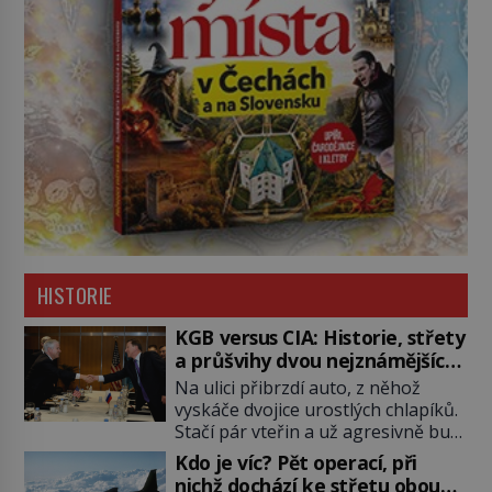
HISTORIE
KGB versus CIA: Historie, střety
a průšvihy dvou nejznámějších
tajných služeb historie
Na ulici přibrzdí auto, z něhož
vyskáče dvojice urostlých chlapíků.
Stačí pár vteřin a už agresivně buší
na dveře. O další okamžik později
Kdo je víc? Pět operací, při
vlečou nebožáka do auta, a pak už
nichž dochází ke střetu obou