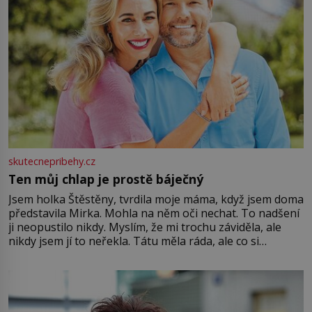
skutecnepribehy.cz
Ten můj chlap je prostě báječný
Jsem holka Štěstěny, tvrdila moje máma, když jsem doma
představila Mirka. Mohla na něm oči nechat. To nadšení
ji neopustilo nikdy. Myslím, že mi trochu záviděla, ale
nikdy jsem jí to neřekla. Tátu měla ráda, ale co si
pamatuji, tak jsme s Mirkem byli zamilovaní mnohem víc.
Jsme spolu moc rádi Tehdy byla jiná doba, když