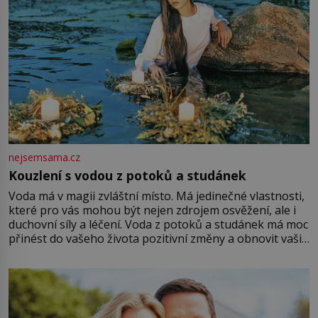
nejsemsama.cz
Kouzlení s vodou z potoků a studánek
Voda má v magii zvláštní místo. Má jedinečné vlastnosti,
které pro vás mohou být nejen zdrojem osvěžení, ale i
duchovní síly a léčení. Voda z potoků a studánek má moc
přinést do vašeho života pozitivní změny a obnovit vaši
energii. Využitím těchto přírodních zdrojů v magii
můžete obohatit své rituály a přinést do svého života
větší harmonii a klid. Je důležité