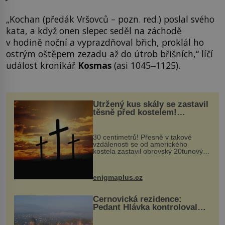
„Kochan (předák Vršovců – pozn. red.) poslal svého
kata, a když onen slepec seděl na záchodě
v hodině noční a vyprazdňoval břich, proklál ho
ostrým oštěpem zezadu až do útrob břišních,“ líčí
událost kronikář
Kosmas
(asi 1045‒1125).
Utržený kus skály se zastavil
těsně před kostelem!
Ochránila ho boží síla?
30 centimetrů! Přesně v takové
vzdálenosti se od amerického
kostela zastavil obrovský 20tunový
balvan, který se v květnu 2014
nečekaně odtrhl od nedaleké skály
při její demolici. Podle místních stojí
enigmaplus.cz
...
Černovická rezidence:
Pedant Hlávka kontroloval
každou cihlu