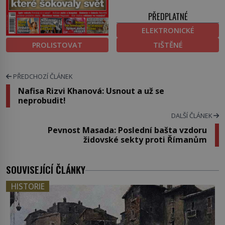
PŘEDPLATNÉ
ELEKTRONICKÉ
PROLISTOVAT
TIŠTĚNÉ
PŘEDCHOZÍ ČLÁNEK
Nafisa Rizvi Khanová: Usnout a už se
neprobudit!
DALŠÍ ČLÁNEK
Pevnost Masada: Poslední bašta vzdoru
židovské sekty proti Římanům
SOUVISEJÍCÍ ČLÁNKY
HISTORIE