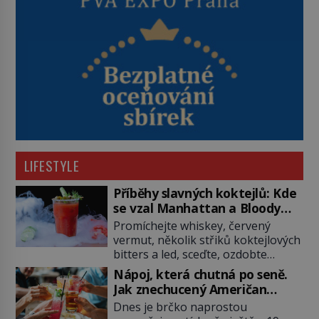
LIFESTYLE
Příběhy slavných koktejlů: Kde
se vzal Manhattan a Bloody
Mary?
Promíchejte whiskey, červený
vermut, několik střiků koktejlových
bitters a led, sceďte, ozdobte
koktejlovou třešinkou a tadá…
Nápoj, která chutná po seně.
Manhattan je tu! A pokud to má být
Jak znechucený Američan
skutečně on, dejte si pozor, ať
vymyslel brčko
Dnes je brčko naprostou
místo klasické americké rye