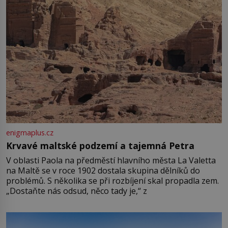
enigmaplus.cz
Krvavé maltské podzemí a tajemná Petra
V oblasti Paola na předměstí hlavního města La Valetta
na Maltě se v roce 1902 dostala skupina dělníků do
problémů. S několika se při rozbíjení skal propadla zem.
„Dostaňte nás odsud, něco tady je,“ z