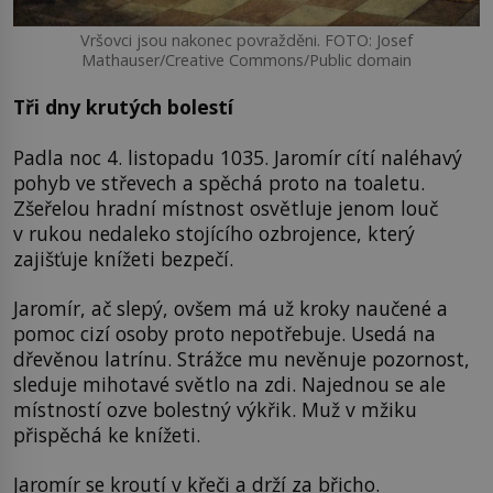
Vršovci jsou nakonec povražděni. FOTO: Josef
Mathauser/Creative Commons/Public domain
Tři dny krutých bolestí
Padla noc 4. listopadu 1035. Jaromír cítí naléhavý
pohyb ve střevech a spěchá proto na toaletu.
Zšeřelou hradní místnost osvětluje jenom louč
v rukou nedaleko stojícího ozbrojence, který
zajišťuje knížeti bezpečí.
Jaromír, ač slepý, ovšem má už kroky naučené a
pomoc cizí osoby proto nepotřebuje. Usedá na
dřevěnou latrínu. Strážce mu nevěnuje pozornost,
sleduje mihotavé světlo na zdi. Najednou se ale
místností ozve bolestný výkřik. Muž v mžiku
přispěchá ke knížeti.
Jaromír se kroutí v křeči a drží za břicho.