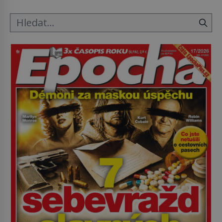
ložnice v Tuilerisjkém […]