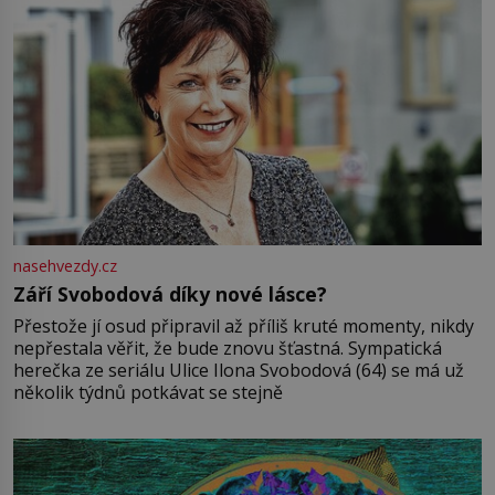
nasehvezdy.cz
Září Svobodová díky nové lásce?
Přestože jí osud připravil až příliš kruté momenty, nikdy
nepřestala věřit, že bude znovu šťastná. Sympatická
herečka ze seriálu Ulice Ilona Svobodová (64) se má už
několik týdnů potkávat se stejně