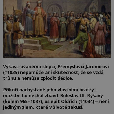
Vykastrovanému slepci, Přemyslovci Jaromírovi
(†1035) nepomůže ani skutečnost, že se vzdá
trůnu a nemůže zplodit dědice.
Příkoří nachystané jeho vlastními bratry –
mužství ho nechal zbavit Boleslav III. Ryšavý
(kolem 965‒1037), oslepit Oldřich (†1034) ‒ není
jediným zlem, které v životě zakusí.