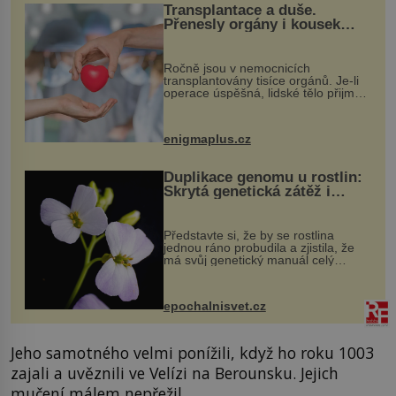
Transplantace a duše.
Přenesly orgány i kousek
osobnosti dárce?
Ročně jsou v nemocnicích
transplantovány tisíce orgánů. Je-li
operace úspěšná, lidské tělo přijme
darovaný orgán za své a pacient
může vést plnohodnotný život. Ale co
když při transplantaci nepřijímám...
enigmaplus.cz
Duplikace genomu u rostlin:
Skrytá genetická zátěž i
evoluční výhoda
Představte si, že by se rostlina
jednou ráno probudila a zjistila, že
má svůj genetický manuál celý
dvakrát. Přesně to se občas v
přírodě stane – a podle nového
výzkumu to může být pro druhy
epochalnisvet.cz
vstupenka...
Jeho samotného velmi ponížili, když ho roku 1003
zajali a uvěznili ve Velízi na Berounsku. Jejich
mučení málem nepřežil.