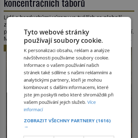
koncentračních táborů
Lidé s bezduchými výrazy ve tvářích se plahočí
z vagónů směrem k bráně tábora. Jedna z žen
Tyto webové stránky
pohlédne přímo na dozorkyni a jejich oči se setkají.
Místo soucitu však přichází gesto, které nebožačku
používají soubory cookie.
posílá rovnou do plynové komory. Jména jako
HISTORIE
K personalizaci obsahu, reklam a analýze
Rudolf Höss (1901–1947), Josef Mengele (1911–
návštěvnosti používáme soubory cookie.
1979) či Heinrich Himmler (1900–1945) zná každý,
Informace o vašem používání našich
o koho se historie jen otřela. Jenže […]
stránek také sdílíme s našimi reklamními a
analytickými partnery, kteří je mohou
kombinovat s dalšími informacemi, které
jste jim poskytli nebo které shromáždili při
vašem používání jejich služeb.
Více
informací
ZOBRAZIT VŠECHNY PARTNERY
(1616)
→