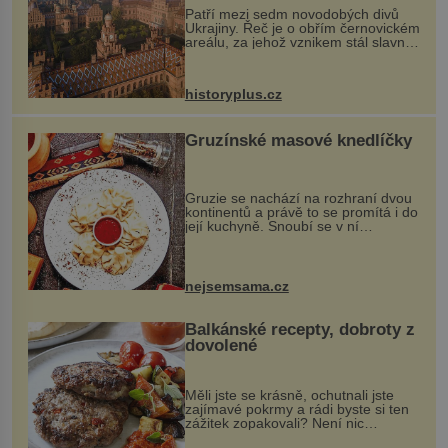
Patří mezi sedm novodobých divů
Ukrajiny. Řeč je o obřím černovickém
areálu, za jehož vznikem stál slavný
český architekt Josef Hlávka. Ten si
na něm dal mimořádně záležet. Jeho
stavební plány by při ...
historyplus.cz
Gruzínské masové knedlíčky
Gruzie se nachází na rozhraní dvou
kontinentů a právě to se promítá i do
její kuchyně. Snoubí se v ní
evropské a asijské chutě a díky tomu
vznikají rozmanité a chuťově bohaté
pokrmy, které rozhodně st...
nejsemsama.cz
Balkánské recepty, dobroty z
dovolené
Měli jste se krásně, ochutnali jste
zajímavé pokrmy a rádi byste si ten
zážitek zopakovali? Není nic
snazšího. Pljeskavica (10 porcí)