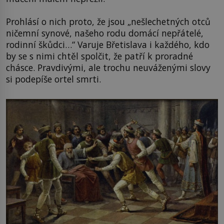
Prohlásí o nich proto, že jsou „nešlechetných otců
ničemní synové, našeho rodu domácí nepřátelé,
rodinní škůdci…“ Varuje Břetislava i každého, kdo
by se s nimi chtěl spolčit, že patří k proradné
chásce. Pravdivými, ale trochu neuváženými slovy
si podepíše ortel smrti.