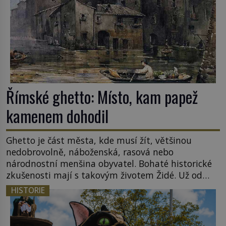
Římské ghetto: Místo, kam papež
kamenem dohodil
Ghetto je část města, kde musí žít, většinou
nedobrovolně, náboženská, rasová nebo
národnostní menšina obyvatel. Bohaté historické
zkušenosti mají s takovým životem Židé. Už od
středověku jsou totiž v každou chvíli nuceni v
HISTORIE
nějakém žít. Mezi ty nejslavnější patří i římské
ghetto založené v roce 1555. Pokud jde o vztah
k Židům, nemá se Řím čím chlubit. […]