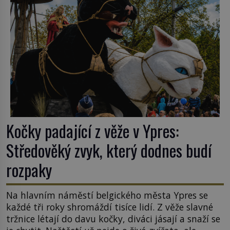
Kočky padající z věže v Ypres:
Středověký zvyk, který dodnes budí
rozpaky
Na hlavním náměstí belgického města Ypres se
každé tři roky shromáždí tisíce lidí. Z věže slavné
tržnice létají do davu kočky, diváci jásají a snaží se