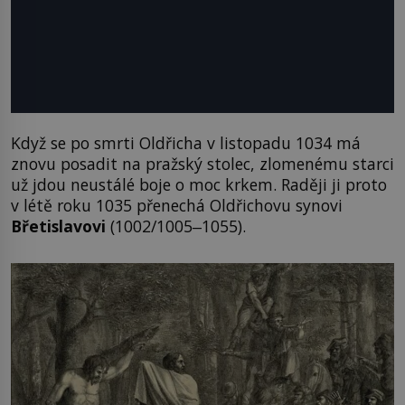
Když se po smrti Oldřicha v listopadu 1034 má
znovu posadit na pražský stolec, zlomenému starci
už jdou neustálé boje o moc krkem. Raději ji proto
v létě roku 1035 přenechá Oldřichovu synovi
Břetislavovi
(1002/1005‒1055).