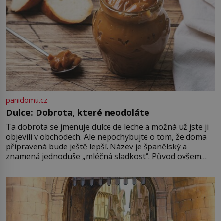
první […]
panidomu.cz
Dulce: Dobrota, které neodoláte
Ta dobrota se jmenuje dulce de leche a možná už jste ji
objevili v obchodech. Ale nepochybujte o tom, že doma
připravená bude ještě lepší. Název je španělský a
znamená jednoduše „mléčná sladkost“. Původ ovšem
není úplně jednoznačný, o autorství této receptury se
pře hned několik latinskoamerických zemí a k tomu
Francie, kde se traduje,