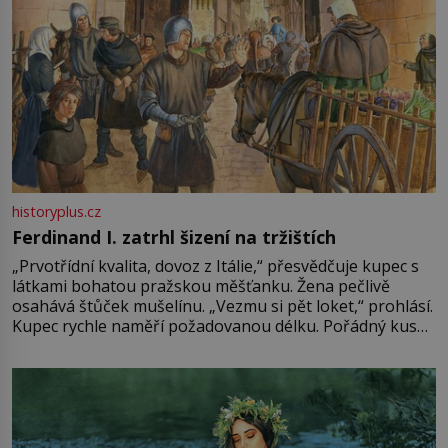
historyplus.cz
Ferdinand I. zatrhl šizení na tržištích
„Prvotřídní kvalita, dovoz z Itálie,“ přesvědčuje kupec s
látkami bohatou pražskou měšťanku. Žena pečlivě
osahává štůček mušelínu. „Vezmu si pět loket,“ prohlásí.
Kupec rychle naměří požadovanou délku. Pořádný kus
mu přitom zůstane za prsty… „Na šaty ho bude málo,
milostpaní. Stačí jenom na sukni,“ zhodnotí švadlena
množství růžového mušelínu. „Ošidili vás, podívejte.“
Vezme do ruky dřevěnou