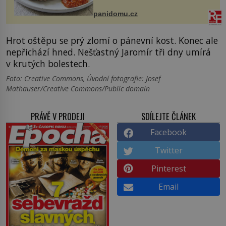
Možná jste ji ochutnali na dovolené v
bývalé Jugoslávii, lze ji vi...
panidomu.cz
Hrot oštěpu se prý zlomí o pánevní kost. Konec ale
nepřichází hned. Nešťastný Jaromír tři dny umírá
v krutých bolestech.
Foto: Creative Commons, Úvodní fotografie: Josef
Mathauser/Creative Commons/Public domain
PRÁVĚ V PRODEJI
SDÍLEJTE ČLÁNEK
Facebook
Twitter
Pinterest
Email