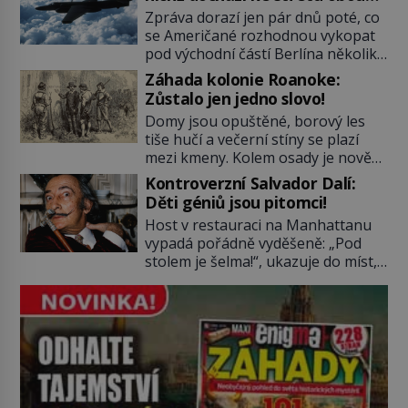
ho nikdy nikdo nespatří. Dostal se
tajných služeb
Zpráva dorazí jen pár dnů poté, co
totiž do rukou všemocné KGB. Jako
se Američané rozhodnou vykopat
sourozenci, kteří si nemohou přijít
pod východní částí Berlína několik
na jméno. Neustále se předhání v
stovek metrů dlouhý tunel. Sověti
plánování sabotáží, […]
Záhada kolonie Roanoke:
na sobě nenechají nic znát a
Zůstalo jen jedno slovo!
nechají nepřítele, aby si myslel, že
Domy jsou opuštěné, borový les
je přechytračil. Cennou informaci
tiše hučí a večerní stíny se plazí
jim dodá jeden z agentů. Oba
mezi kmeny. Kolem osady je nově
tábory jsou zvyklé působit v pozadí
postavená palisáda, ale ani to
a podle situace tlačit, jak oni […]
Kontroverzní Salvador Dalí:
nejspíš nedokáže osadníky
Děti géniů jsou pitomci!
zachránit. Muži, ženy, děti – všichni
Host v restauraci na Manhattanu
jsou pryč. Nadobro a navždycky!
vypadá pořádně vyděšeně: „Pod
Kapitán John White (asi 1539–1593)
stolem je šelma!“, ukazuje do míst,
v srpnu 1587 naposledy zamává
kde má nedaleko sedící Salvador
své právě narozené vnučce a
Dalí nohy. „Není důvod k obavám,
vstoupí na palubu. Nechce […]
to je obyčejná kočka přemalovaná
v op art designu,“ uklidňuje ho
malíř. Zabere to. Tato „kočka“ je
jeho miláčkem, jmenuje se Babou a
ve skutečnosti je to ocelot. Babou
[…]