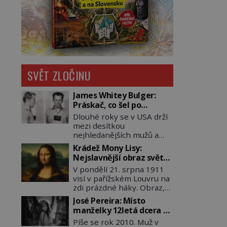
SVĚT ZLOČINU
James Whitey Bulger:
Práskač, co šel po
práskačích
Dlouhé roky se v USA drží
mezi desítkou
nejhledanějších mužů a
dopracuje to až na číslo
Krádež Mony Lisy:
dvě – hned po Usámovi bin
Nejslavnější obraz světa
Ládinovi (1957–2011). To je
zůstane dva roky
V pondělí 21. srpna 1911
James „Whitey“ Bulger
nezvěstný
visí v pařížském Louvru na
(1929–2018) viněný ze
zdi prázdné háky. Obraz,
spoluúčasti na 19
který dnes zná celý svět, je
vraždách, vydírání a lichvy.
José Pereira: Místo
pryč. Zpočátku si nikdo
A samozřejmě, krom toho
manželky 12letá dcera –
nemyslí, že jde o krádež.
je ještě drogový dealer,
a sousedi o všem vědí!
Píše se rok 2010. Muž v
Zaměstnanci jsou
který neváhá odstranit z