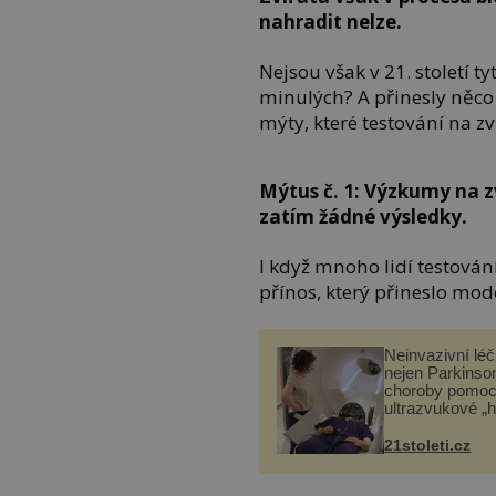
nahradit nelze.
Nejsou však v 21. století 
minulých? A přinesly něco
mýty, které testování na zv
Mýtus č. 1: Výzkumy na z
zatím žádné výsledky.
I když mnoho lidí testován
přínos, který přineslo mod
Neinvazivní lé
nejen Parkinso
choroby pomoc
ultrazvukové „
21stoleti.cz