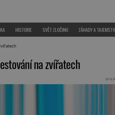
IKA
HISTORIE
SVĚT ZLOČINU
ZÁHADY A TAJEMSTV
zvířatech
estování na zvířatech
23.12.2