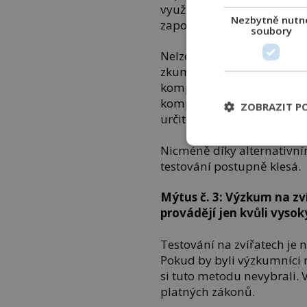
využívá, ale téměř vždy 
Nezbytně nutn
zapojit i živá zvířata.
soubory
Nelze zkoumat kašel na poč
zkumavce. Stejně tak není
komplikovanou chorobu na 
komplexní organismus. Lid
ZOBRAZIT P
určité fáze testování.
Nicméně díky alternativn
testování postupně klesá.
Mýtus č. 3: Výzkum na zví
provádějí jen kvůli vyso
Testování na zvířatech je 
Pokud by byli výzkumníci 
si tuto metodu nevybrali.
platných zákonů.