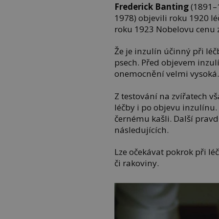
Frederick Banting
(1891–
1978) objevili roku 1920 lé
roku 1923 Nobelovu cenu 
Že je inzulín účinný při léč
psech. Před objevem inzul
onemocnění velmi vysoká. A
Z testování na zvířatech 
léčby i po objevu inzulínu.
černému kašli. Další prav
následujících.
Lze očekávat pokrok při lé
či rakoviny.