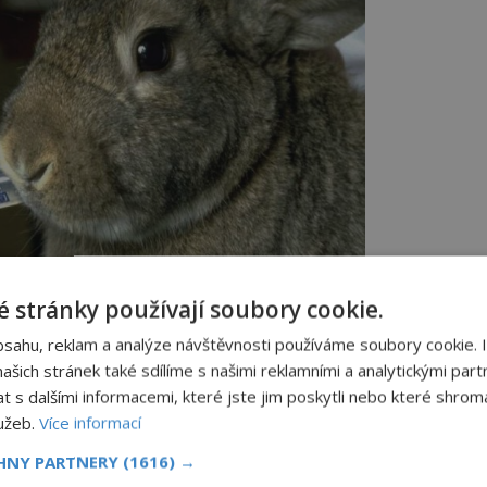
 stránky používají soubory cookie.
 zvířatech ke kosmetickým účelům zakázány.
bsahu, reklam a analýze návštěvnosti používáme soubory cookie. 
šich stránek také sdílíme s našimi reklamními a analytickými partn
umům nejsou zvířata třeba, protože
s dalšími informacemi, které jste jim poskytli nebo které shromá
iv.
lužeb.
Více informací
je nějaká účinná alternativní metoda,
CHNY PARTNERY
(1616) →
ani nesmějí. Alternativních metod se