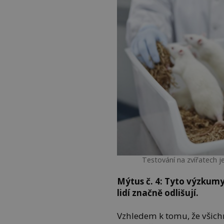
Testování na zvířatech j
Mýtus č. 4: Tyto výzkumy
lidí značně odlišují.
Vzhledem k tomu, že všichn