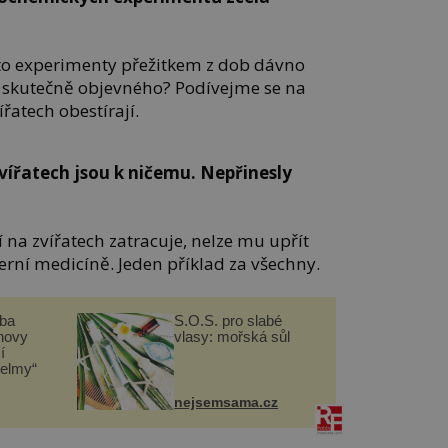
tyto experimenty přežitkem z dob dávno
 skutečně objevného? Podívejme se na
ířatech obestírají.
vířatech jsou k ničemu. Nepřinesly
í na zvířatech zatracuje, nelze mu upřít
erní medicíně. Jeden příklad za všechny.
čba
S.O.S. pro slabé
novy
vlasy: mořská sůl
í
helmy“
nejsemsama.cz