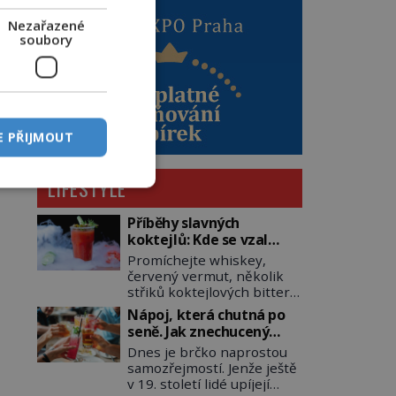
Nezařazené
soubory
E PŘIJMOUT
LIFESTYLE
Příběhy slavných
koktejlů: Kde se vzal
Manhattan a Bloody
Promíchejte whiskey,
Mary?
červený vermut, několik
střiků koktejlových bitters
a led, sceďte, ozdobte
Nápoj, která chutná po
koktejlovou třešinkou a
seně. Jak znechucený
tadá… Manhattan je tu! A
Američan vymyslel brčko
Dnes je brčko naprostou
pokud to má být skutečně
samozřejmostí. Jenže ještě
on, dejte si pozor, ať místo
v 19. století lidé upíjejí
klasické americké rye