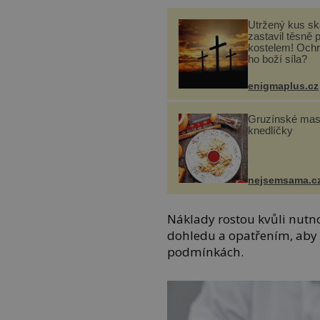
Utržený kus sk
zastavil těsně 
kostelem! Ochr
ho boží síla?
enigmaplus.cz
Gruzínské ma
knedlíčky
nejsemsama.c
Náklady rostou kvůli nutn
dohledu a opatřením, aby 
podmínkách.