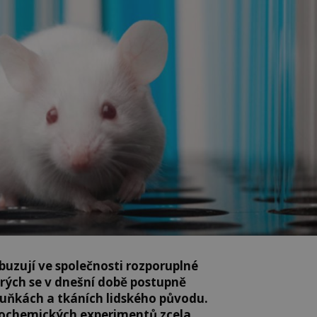
uzují ve společnosti rozporuplné
erých se v dnešní době postupně
buňkách a tkáních lidského původu.
biochemických experimentů zcela