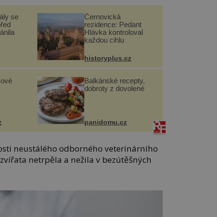
ály se
Černovická
před
rezidence: Pedant
ánila
Hlávka kontroloval
každou cihlu
historyplus.cz
sové
Balkánské recepty,
dobroty z dovolené
z
panidomu.cz
osti neustálého odborného veterinárního
zvířata netrpěla a nežila v bezútěšných