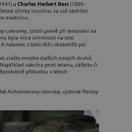
1941) a
Charles Herbert Best
(1899–
čebné účinky inzulínu, za což obdrželi
za medicínu.
by cukrovky, zjistili právě při testování na
ínu byla míra úmrtnosti na toto
 nakonec z toho těží i diabetičtí psi.
však vzešlo mnoho dalších nových druhů
 Například vakcína proti tetanu, záškrtu či
děpodobně přibudou v letech
čbě Alzheimerovy choroby, cystické fibrózy