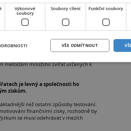
nastane moment, kdy je nutné do výzkumu
é
Výkonové
Soubory cílení
Funkční soubory
soubory
ítačové simulaci, nebo tlukot srdce ve
 možné reprodukovat určitou
buněčné a tkáňové kultuře. Je třeba mít
ské dobrovolníky lze využívat až od
ODROBNOSTI
VŠE ODMÍTNOUT
VŠ
ím metodám množství zvířat určených k
řatech je levný a společnosti ho
kým ziskům.
nákladnější než ostatní způsoby testování.
motivováni finančními zisky, rozhodně by
 Výzkum se musí odehrávat v mezích