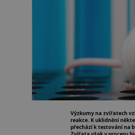
Výzkumy na zvířatech vzb
reakce. K uklidnění někt
přechází k testování na 
Zvířata však v procesu 