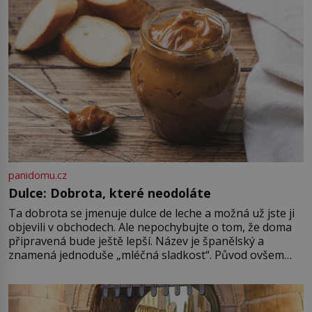
Gary Bernstein mravenčí prací
zkoumají archivní snímky v rámci
Průzkumu temné energie […]
panidomu.cz
Dulce: Dobrota, které neodoláte
Ta dobrota se jmenuje dulce de leche a možná už jste ji
objevili v obchodech. Ale nepochybujte o tom, že doma
připravená bude ještě lepší. Název je španělský a
znamená jednoduše „mléčná sladkost“. Původ ovšem
není úplně jednoznačný, o autorství této receptury se
pře hned několik latinskoamerických zemí a k tomu
Francie, kde se traduje,