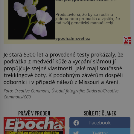
evoluční výhoda
Představte si, že by se rostlina
jednou ráno probudila a zjistila, že
má svůj genetický manuál celý
dvakrát. Přesně to se občas v
přírodě stane – a podle nového
výzkumu to může být pro druhy
epochalnisvet.cz
vstupenka...
Je stará 5300 let a provedené testy prokázaly, že
podrážka z medvědí kůže a vycpání slámou jí
propůjčuje stejné vlastnosti, jaké mají současné
trekkingové boty. K podobným závěrům dospěli
odborníci i v případě nálezů z Missouri a Areni.
Foto: Creative Commons, Úvodní fotografie: Daderot/Creative
Commons/CC0
PRÁVĚ V PRODEJI
SDÍLEJTE ČLÁNEK
Facebook
Twitter