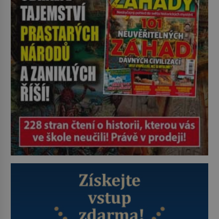
byl jen životem unavený a drogou
ovládaný muž? Marcus Aurelius byl
zastáncem stoicismu, učení, […]