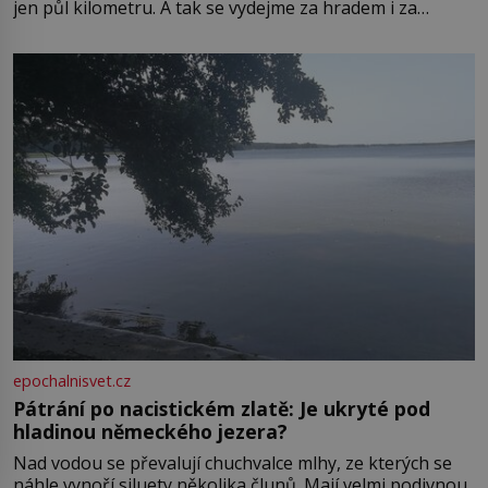
jen půl kilometru. A tak se vydejme za hradem i za
zámkem do krásné jihomoravské krajiny. Trhová osada
Boskovice na okraji Drahanské vrchoviny vznikla někdy
ve13. století, a už v roce 1313 kronikáři zaznamenali
epochalnisvet.cz
Pátrání po nacistickém zlatě: Je ukryté pod
hladinou německého jezera?
Nad vodou se převalují chuchvalce mlhy, ze kterých se
náhle vynoří siluety několika člunů. Mají velmi podivnou