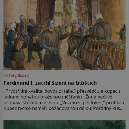
historyplus.cz
Ferdinand I. zatrhl šizení na tržištích
„Prvotřídní kvalita, dovoz z Itálie,“ přesvědčuje kupec s
látkami bohatou pražskou měšťanku. Žena pečlivě
osahává štůček mušelínu. „Vezmu si pět loket,“ prohlásí.
Kupec rychle naměří požadovanou délku. Pořádný kus
mu přitom zůstane za prsty… „Na šaty ho bude málo,
milostpaní. Stačí jenom na sukni,“ zhodnotí švadlena
množství růžového mušelínu. „Ošidili vás, podívejte.“