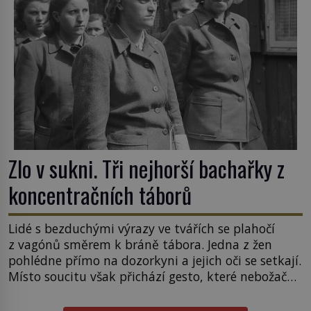
Zlo v sukni. Tři nejhorší bachařky z
koncentračních táborů
Lidé s bezduchými výrazy ve tvářích se plahočí
z vagónů směrem k bráně tábora. Jedna z žen
pohlédne přímo na dozorkyni a jejich oči se setkají.
Místo soucitu však přichází gesto, které nebožačku
posílá rovnou do plynové komory. Jména jako
Rudolf Höss (1901–1947), Josef Mengele (1911–