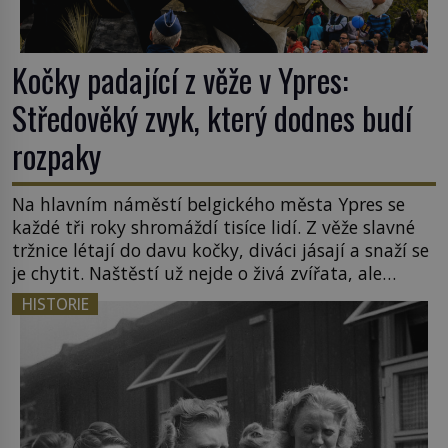
Kočky padající z věže v Ypres:
Středověký zvyk, který dodnes budí
rozpaky
Na hlavním náměstí belgického města Ypres se
každé tři roky shromáždí tisíce lidí. Z věže slavné
tržnice létají do davu kočky, diváci jásají a snaží se
je chytit. Naštěstí už nejde o živá zvířata, ale
jenom o plyšové suvenýry. Kdysi to ale bylo jinak.
HISTORIE
Tato veselá podívaná připomíná jeden z
nejpodivnějších a zároveň nejkrutějších zvyků […]