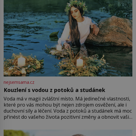
Vezme do ruky dřevěnou
nejsemsama.cz
Kouzlení s vodou z potoků a studánek
Voda má v magii zvláštní místo. Má jedinečné vlastnosti,
které pro vás mohou být nejen zdrojem osvěžení, ale i
duchovní síly a léčení. Voda z potoků a studánek má moc
přinést do vašeho života pozitivní změny a obnovit vaši
energii. Využitím těchto přírodních zdrojů v magii
můžete obohatit své rituály a přinést do svého života
větší harmonii a klid. Je důležité