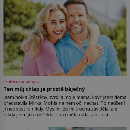
skutecnepribehy.cz
Ten můj chlap je prostě báječný
Jsem holka Štěstěny, tvrdila moje máma, když jsem doma
představila Mirka. Mohla na něm oči nechat. To nadšení
ji neopustilo nikdy. Myslím, že mi trochu záviděla, ale
nikdy jsem jí to neřekla. Tátu měla ráda, ale co si
pamatuji, tak jsme s Mirkem byli zamilovaní mnohem víc.
Jsme spolu moc rádi Tehdy byla jiná doba, když