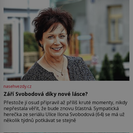
nasehvezdy.cz
Září Svobodová díky nové lásce?
Přestože jí osud připravil až příliš kruté momenty, nikdy
nepřestala věřit, že bude znovu šťastná. Sympatická
herečka ze seriálu Ulice Ilona Svobodová (64) se má už
několik týdnů potkávat se stejně