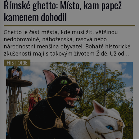
Římské ghetto: Místo, kam papež
kamenem dohodil
Ghetto je část města, kde musí žít, většinou
nedobrovolně, náboženská, rasová nebo
národnostní menšina obyvatel. Bohaté historické
zkušenosti mají s takovým životem Židé. Už od
středověku jsou totiž v každou chvíli nuceni v
HISTORIE
nějakém žít. Mezi ty nejslavnější patří i římské
ghetto založené v roce 1555. Pokud jde o vztah
k Židům, nemá se Řím čím chlubit. […]