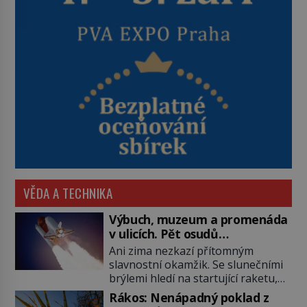
VĚDA A TECHNIKA
Výbuch, muzeum a promenáda
v ulicích. Pět osudů
nejslavnějších raketoplánů
Ani zima nezkazí přítomným
slavnostní okamžik. Se slunečními
brýlemi hledí na startující raketu,
která má do vesmíru vynést kromě
Rákos: Nenápadný poklad z
posádky také obyčejnou učitelku.