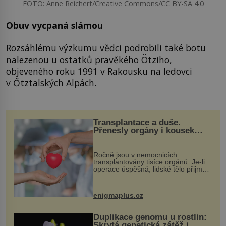
FOTO: Anne Reichert/Creative Commons/CC BY-SA 4.0
Obuv vycpaná slámou
Rozsáhlému výzkumu vědci podrobili také botu
nalezenou u ostatků pravěkého Ötziho,
objeveného roku 1991 v Rakousku na ledovci
v Őtztalských Alpách.
Transplantace a duše.
Přenesly orgány i kousek
osobnosti dárce?
Ročně jsou v nemocnicích
transplantovány tisíce orgánů. Je-li
operace úspěšná, lidské tělo přijme
darovaný orgán za své a pacient
může vést plnohodnotný život. Ale co
když při transplantaci nepřijímám...
enigmaplus.cz
Duplikace genomu u rostlin:
Skrytá genetická zátěž i