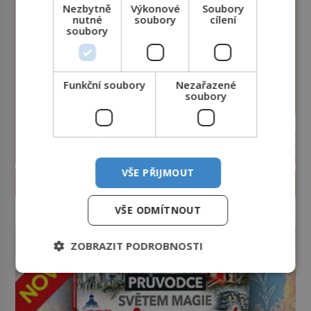
Nezbytně
Výkonové
Soubory
nutné
soubory
cílení
soubory
Funkční soubory
Nezařazené
soubory
VŠE PŘIJMOUT
PROLISTOVAT ČASOPIS
VŠE ODMÍTNOUT
reklama
ZOBRAZIT PODROBNOSTI