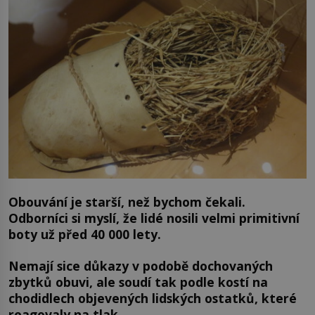
Obouvání je starší, než bychom čekali.
Odborníci si myslí, že lidé nosili velmi primitivní
boty už před 40 000 lety.
Nemají sice důkazy v podobě dochovaných
zbytků obuvi, ale soudí tak podle kostí na
chodidlech objevených lidských ostatků, které
reagovaly na tlak.