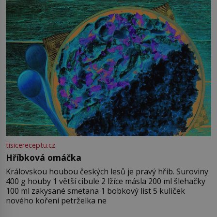
tisicereceptu.cz
Hříbková omáčka
Královskou houbou českých lesů je pravý hřib. Suroviny
400 g houby 1 větší cibule 2 lžíce másla 200 ml šlehačky
100 ml zakysané smetana 1 bobkový list 5 kuliček
nového koření petrželka ne