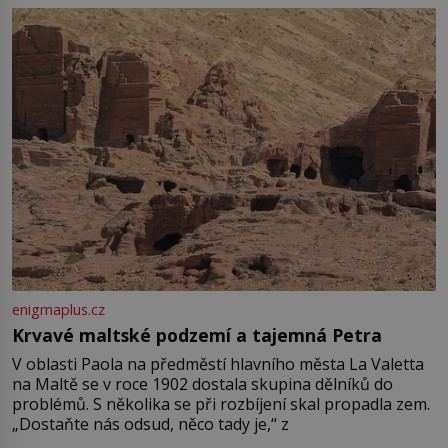
enigmaplus.cz
Krvavé maltské podzemí a tajemná Petra
V oblasti Paola na předměstí hlavního města La Valetta
na Maltě se v roce 1902 dostala skupina dělníků do
problémů. S několika se při rozbíjení skal propadla zem.
„Dostaňte nás odsud, něco tady je,“ z