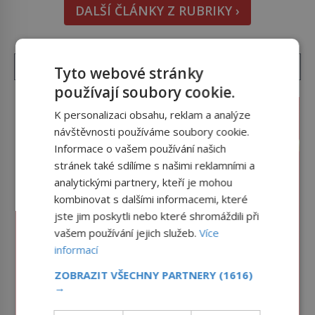
DALŠÍ ČLÁNKY Z RUBRIKY ›
1979) či Heinrich Himmler (1900–1945) zná každý,
o koho se historie jen otřela. Jenže […]
Tyto webové stránky
používají soubory cookie.
K personalizaci obsahu, reklam a analýze
návštěvnosti používáme soubory cookie.
Informace o vašem používání našich
stránek také sdílíme s našimi reklamními a
analytickými partnery, kteří je mohou
kombinovat s dalšími informacemi, které
jste jim poskytli nebo které shromáždili při
vašem používání jejich služeb.
Více
informací
ZOBRAZIT VŠECHNY PARTNERY
(1616)
→