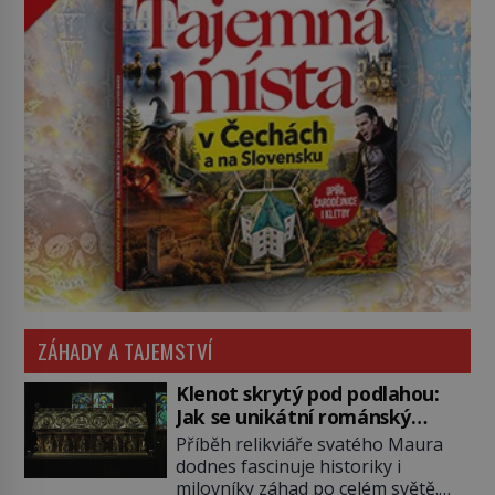
ZÁHADY A TAJEMSTVÍ
Klenot skrytý pod podlahou:
Jak se unikátní románský
poklad dostal do zapadlého
Příběh relikviáře svatého Maura
Bečova?
dodnes fascinuje historiky i
milovníky záhad po celém světě.