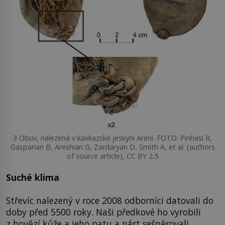
3 Obuv, nalezená v kavkazské jeskyni Areni. FOTO: Pinhasi R,
Gasparian B, Areshian G, Zardaryan D, Smith A, et al. (authors
of source article), CC BY 2.5
Suché klima
Střevíc nalezený v roce 2008 odborníci datovali do
doby před 5500 roky. Naši předkové ho vyrobili
z hovězí kůže a jeho patu a nárt sešněrovali