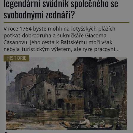
legendární svůdník společného se
svobodnými zednáři?
V roce 1764 byste mohli na lotyšských plážích
potkat dobrodruha a sukničkáře Giacoma
Casanovu. Jeho cesta k Baltskému moři však
nebyla turistickým výletem, ale ryze pracovní
cestou se zištnými úmysly. Jaký cíl Casanova
HISTORIE
sledoval, když se například procházel uličkami
lotyšské Rigy? Casanova v Pobaltí kontaktoval
tamní zednářské lóže. Nebyl v této oblasti žádným
nováčkem, protože do zednářské […]