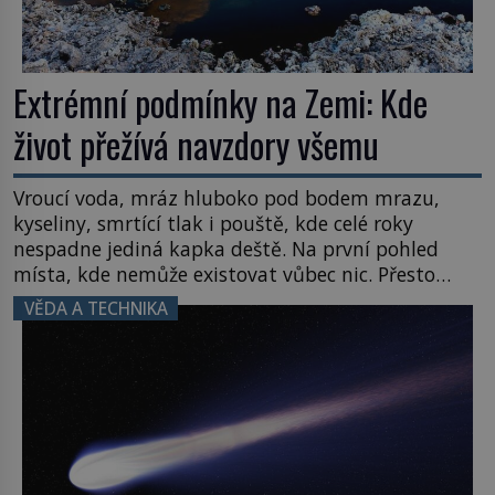
Extrémní podmínky na Zemi: Kde
život přežívá navzdory všemu
Vroucí voda, mráz hluboko pod bodem mrazu,
kyseliny, smrtící tlak i pouště, kde celé roky
nespadne jediná kapka deště. Na první pohled
místa, kde nemůže existovat vůbec nic. Přesto
právě tady vědci objevují organismy, které
VĚDA A TECHNIKA
posouvají hranice života. Každý nový nález mění
naše představy o tom, co všechno dokáže příroda a
napovídá, kde bychom jednou […]