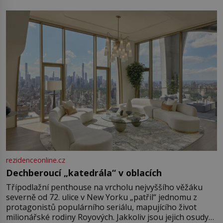
rezidenceonline.cz
Dechberoucí „katedrála“ v oblacích
Třípodlažní penthouse na vrcholu nejvyššího věžáku
severně od 72. ulice v New Yorku „patřil“ jednomu z
protagonistů populárního seriálu, mapujícího život
milionářské rodiny Royových. Jakkoliv jsou jejich osudy