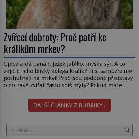
Zvířecí dobroty: Proč patří ke
králíkům mrkev?
Opice si dá banán, ježek jablko, myška sýr. A co
zajíc či jeho blízký kolega králík? Ti si samozřejmě
pochutnají na mrkvi! Proč jsou podobné představy
o potravě zvířat často spíš mýty? Pokud máte
doma králíka, mrkev mu dát můžete. A nejspíš mu
i bude chutnat, ovšem měl by ji mít jen jako
DALŠÍ ČLÁNKY Z RUBRIKY ›
občasný pamlsek. […]