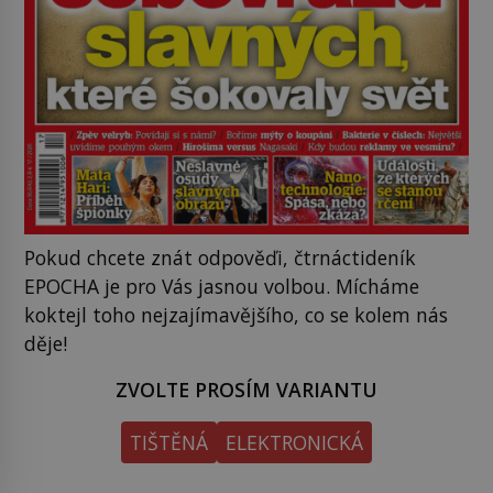
Pokud chcete znát odpověďi, čtrnáctideník
EPOCHA je pro Vás jasnou volbou. Mícháme
koktejl toho nejzajímavějšího, co se kolem nás
děje!
ZVOLTE PROSÍM VARIANTU
TIŠTĚNÁ
ELEKTRONICKÁ