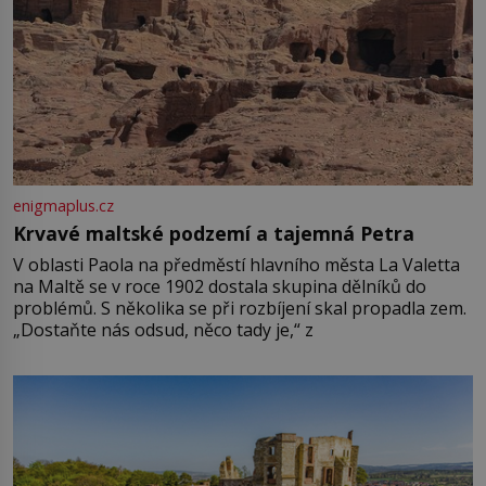
enigmaplus.cz
Krvavé maltské podzemí a tajemná Petra
V oblasti Paola na předměstí hlavního města La Valetta
na Maltě se v roce 1902 dostala skupina dělníků do
problémů. S několika se při rozbíjení skal propadla zem.
„Dostaňte nás odsud, něco tady je,“ z