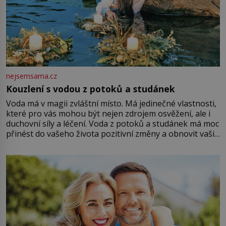
nejsemsama.cz
Kouzlení s vodou z potoků a studánek
Voda má v magii zvláštní místo. Má jedinečné vlastnosti,
které pro vás mohou být nejen zdrojem osvěžení, ale i
duchovní síly a léčení. Voda z potoků a studánek má moc
přinést do vašeho života pozitivní změny a obnovit vaši
energii. Využitím těchto přírodních zdrojů v magii
můžete obohatit své rituály a přinést do svého života
větší harmonii a klid. Je důležité