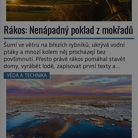
Rákos: Nenápadný poklad z mokřadů
Šumí ve větru na březích rybníků, ukrývá vodní
ptáky a mnozí kolem něj procházejí bez
povšimnutí. Přesto právě rákos pomáhal stavět
domy, vyrábět lodě, zapisovat první texty a
inspiroval řadu pověstí. Tato skromná, ale
VĚDA A TECHNIKA
užitečná rostlina provází člověka už tisíce let.
Většina lidí vnímá rákos jen jako obyčejnou kulisu
letního koupání. Stačí se však podívat […]