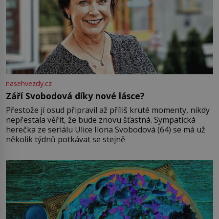
nasehvezdy.cz
Září Svobodová díky nové lásce?
Přestože jí osud připravil až příliš kruté momenty, nikdy
nepřestala věřit, že bude znovu šťastná. Sympatická
herečka ze seriálu Ulice Ilona Svobodová (64) se má už
několik týdnů potkávat se stejně