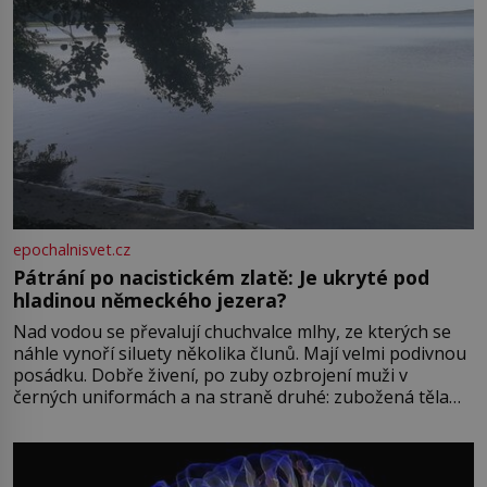
epochalnisvet.cz
Pátrání po nacistickém zlatě: Je ukryté pod
hladinou německého jezera?
Nad vodou se převalují chuchvalce mlhy, ze kterých se
náhle vynoří siluety několika člunů. Mají velmi podivnou
posádku. Dobře živení, po zuby ozbrojení muži v
černých uniformách a na straně druhé: zubožená těla
oblečená v chatrných vězeňských hadrech. Co tato
přízračná scéna znamená? Je jaro roku 1945, druhá
světová válka se chýlí ke konci. Jezero Stolpsee