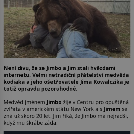
Není divu, že se Jimbo a Jim stali hvězdami
internetu. Velmi netradiční přátelství medvěda
kodiaka a jeho ošetřovatele Jima Kowalczika je
totiž opravdu pozoruhodné.
Medvěd jménem
Jimbo
žije v Centru pro opuštěná
zvířata v americkém státu New York a s
Jimem
se
zná už skoro 20 let. Jim říká, že Jimbo má nejradši,
když mu škrábe záda.