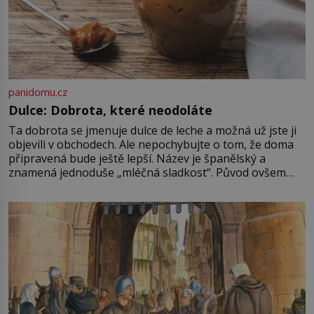
panidomu.cz
Dulce: Dobrota, které neodoláte
Ta dobrota se jmenuje dulce de leche a možná už jste ji
objevili v obchodech. Ale nepochybujte o tom, že doma
připravená bude ještě lepší. Název je španělský a
znamená jednoduše „mléčná sladkost“. Původ ovšem
není úplně jednoznačný, o autorství této receptury se
pře hned několik latinskoamerických zemí a k tomu
Francie, kde se traduje,