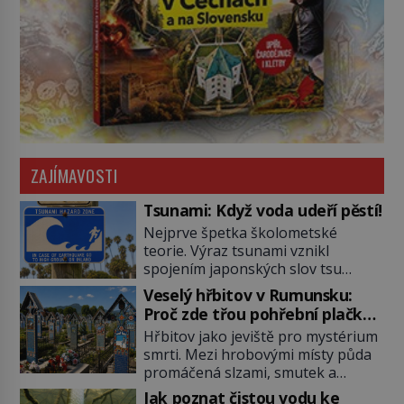
ZAJÍMAVOSTI
Tsunami: Když voda udeří pěstí!
Nejprve špetka školometské
teorie. Výraz tsunami vznikl
spojením japonských slov tsu
(přístav) a nami (vlna). Jedná se o
Veselý hřbitov v Rumunsku:
dlouhou vlnu, která je na volném
Proč zde třou pohřební plačky
moři takřka nepostřehnutelná.
bídu s nouzí?
Hřbitov jako jeviště pro mystérium
Ačkoli je vlnová délka tsunami i 300
smrti. Mezi hrobovými místy půda
kilometrů, výška vlny na volném
promáčená slzami, smutek a
moři je maximálně 1,5 metru.
vědomí konečnosti lidské existence.
Máme se podobné obří vlny obávat
Jak poznat čistou vodu ke