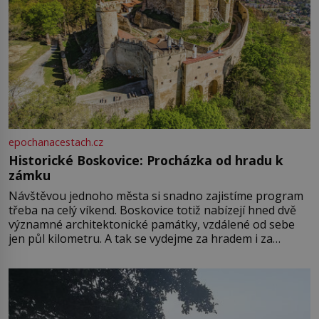
epochanacestach.cz
Historické Boskovice: Procházka od hradu k
zámku
Návštěvou jednoho města si snadno zajistíme program
třeba na celý víkend. Boskovice totiž nabízejí hned dvě
významné architektonické památky, vzdálené od sebe
jen půl kilometru. A tak se vydejme za hradem i za
zámkem do krásné jihomoravské krajiny. Trhová osada
Boskovice na okraji Drahanské vrchoviny vznikla někdy
ve13. století, a už v roce 1313 kronikáři zaznamenali