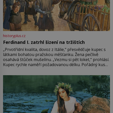
historyplus.cz
Ferdinand I. zatrhl šizení na tržištích
„Prvotřídní kvalita, dovoz z Itálie,“ přesvědčuje kupec s
látkami bohatou pražskou měšťanku. Žena pečlivě
osahává štůček mušelínu. „Vezmu si pět loket,“ prohlásí.
Kupec rychle naměří požadovanou délku. Pořádný kus
mu přitom zůstane za prsty… „Na šaty ho bude málo,
milostpaní. Stačí jenom na sukni,“ zhodnotí švadlena
množství růžového mušelínu. „Ošidili vás, podívejte.“
Vezme do ruky dřevěnou