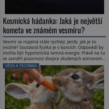
Kosmická hádanka: Jaká je největší
kometa ve známém vesmíru?
Vesmír se rozpíná stále rychleji. Jenže, jak je to
možné? Současná fyzika je v koncích. Odpovědí by
mohla být hypotetická temná energie. Právě na tu
se zaměří pozornost dvojice zkušených astronomů.
Namísto ní ale objeví něco mnohem
VĚDA A TECHNIKA
hmatatelnějšího. Naprosto rekordní kometu!
Astronomové Pedro Bernardinelli a Gary Bernstein
mravenčí prací zkoumají archivní snímky v rámci
Průzkumu temné energie […]