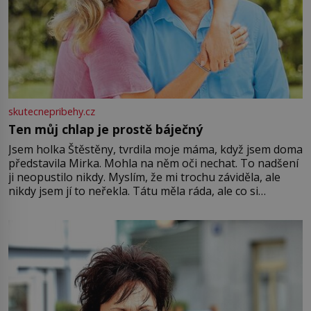
skutecnepribehy.cz
Ten můj chlap je prostě báječný
Jsem holka Štěstěny, tvrdila moje máma, když jsem doma
představila Mirka. Mohla na něm oči nechat. To nadšení
ji neopustilo nikdy. Myslím, že mi trochu záviděla, ale
nikdy jsem jí to neřekla. Tátu měla ráda, ale co si
pamatuji, tak jsme s Mirkem byli zamilovaní mnohem víc.
Jsme spolu moc rádi Tehdy byla jiná doba, když