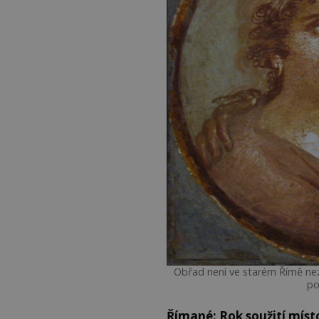
Obřad není ve starém Římě nezb
po
Římané: Rok soužití mís