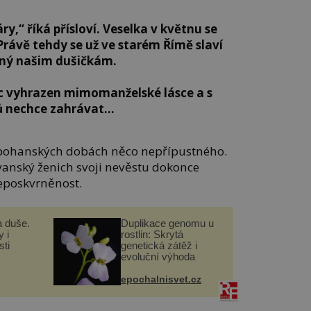
ry,“ říká přísloví. Veselka v květnu se
rávě tehdy se už ve starém Římě slaví
bný našim dušičkám.
íc vyhrazen mimomanželské lásce a s
ců nechce zahrávat…
v pohanských dobách něco nepřípustného.
lovanský ženich svoji nevěstu dokonce
 neposkvrněnost.
a duše.
Duplikace genomu u
 i
rostlin: Skrytá
ti
genetická zátěž i
evoluční výhoda
epochalnisvet.cz