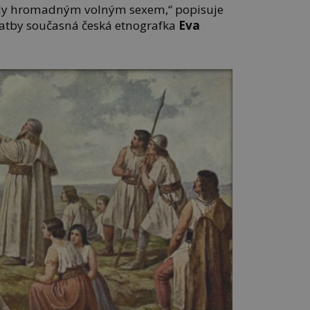
lily hromadným volným sexem,“ popisuje
vatby současná česká etnografka
Eva