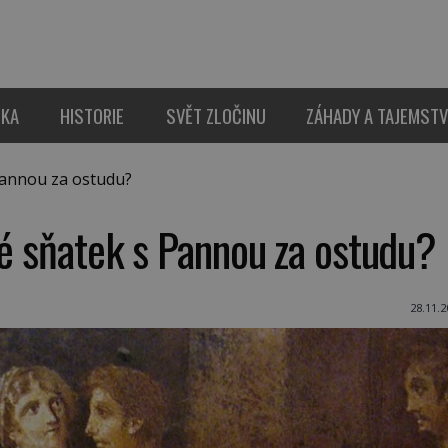
IKA
HISTORIE
SVĚT ZLOČINU
ZÁHADY A TAJEMSTV
Pannou za ostudu?
né sňatek s Pannou za ostudu?
28.11.2