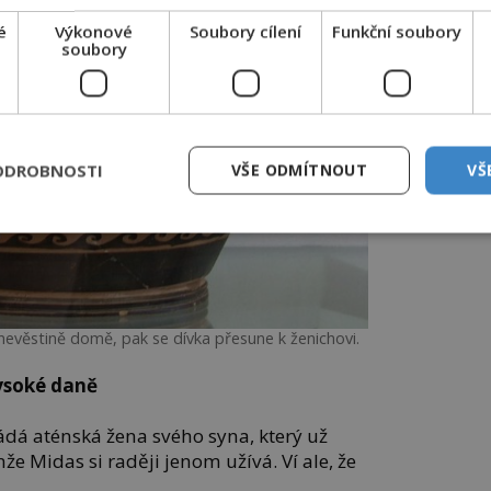
é
Výkonové
Soubory cílení
Funkční soubory
soubory
ODROBNOSTI
VŠE ODMÍTNOUT
VŠ
 nevěstině domě, pak se dívka přesune k ženichovi.
vysoké daně
ádá aténská žena svého syna, který už
nže Midas si raději jenom užívá. Ví ale, že