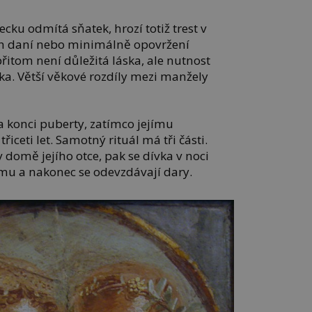
ku odmítá sňatek, hrozí totiž trest v
h daní nebo minimálně opovržení
přitom není důležitá láska, ale nutnost
ka. Větší věkové rozdíly mezi manžely
na konci puberty, zatímco jejímu
iceti let. Samotný rituál má tři části.
 domě jejího otce, pak se dívka v noci
u a nakonec se odevzdávají dary.