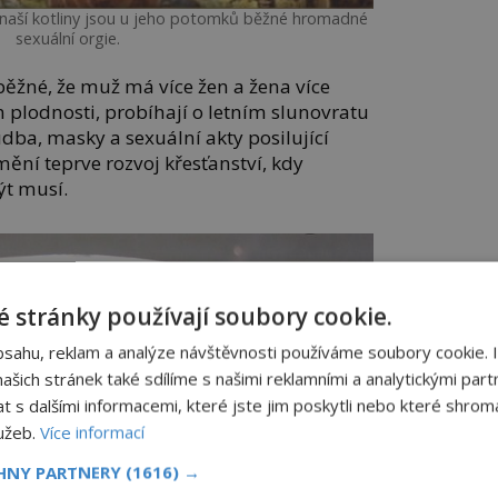
naší kotliny jsou u jeho potomků běžné hromadné
sexuální orgie.
ěžné, že muž má více žen a žena více
 plodnosti, probíhají o letním slunovratu
udba, masky a sexuální akty posilující
ění teprve rozvoj křesťanství, kdy
t musí.
 stránky používají soubory cookie.
bsahu, reklam a analýze návštěvnosti používáme soubory cookie. 
šich stránek také sdílíme s našimi reklamními a analytickými partn
s dalšími informacemi, které jste jim poskytli nebo které shromá
lužeb.
Více informací
CHNY PARTNERY
(1616) →