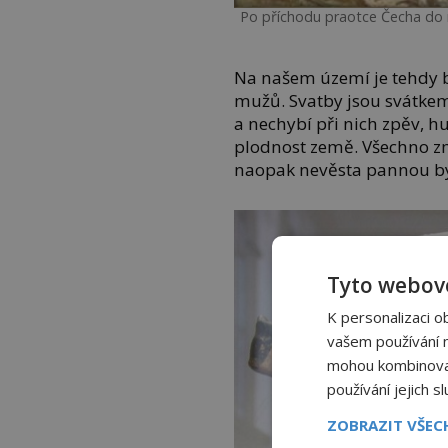
Po příchodu praotce Čecha do 
Na našem území je tehdy b
mužů. Svatby jsou svátkem
a nechybí při nich zpěv, h
plodnost země. Všechno zm
naopak nevěsta pannou bý
Tyto webové
K personalizaci o
vašem používání na
mohou kombinovat 
používání jejich s
ZOBRAZIT VŠE