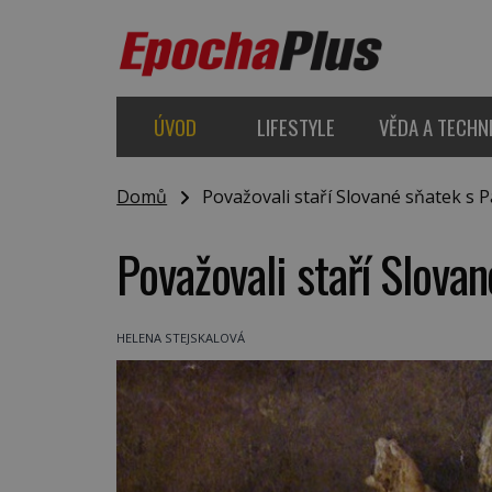
ÚVOD
LIFESTYLE
VĚDA A TECHN
Domů
Považovali staří Slované sňatek s 
Považovali staří Slova
HELENA STEJSKALOVÁ