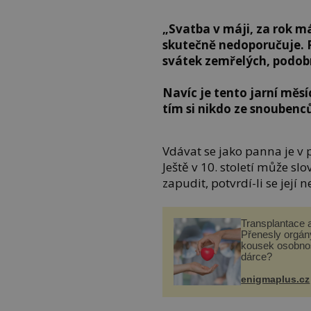
„Svatba v máji, za rok má
skutečně nedoporučuje. P
svátek zemřelých, podo
Navíc je tento jarní měs
tím si nikdo ze snouben
Vdávat se jako panna je 
Ještě v 10. století může s
zapudit, potvrdí-li se její
Transplantace 
Přenesly orgány
kousek osobnos
dárce?
enigmaplus.cz