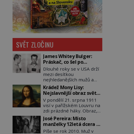
SVĚT ZLOČINU
James Whitey Bulger:
Práskač, co šel po
práskačích
Dlouhé roky se v USA drží
mezi desítkou
nejhledanějších mužů a
dopracuje to až na číslo
Krádež Mony Lisy:
dvě – hned po Usámovi bin
Nejslavnější obraz světa
Ládinovi (1957–2011). To je
zůstane dva roky
V pondělí 21. srpna 1911
James „Whitey“ Bulger
nezvěstný
visí v pařížském Louvru na
(1929–2018) viněný ze
zdi prázdné háky. Obraz,
spoluúčasti na 19
který dnes zná celý svět, je
vraždách, vydírání a lichvy.
José Pereira: Místo
pryč. Zpočátku si nikdo
A samozřejmě, krom toho
manželky 12letá dcera –
nemyslí, že jde o krádež.
je ještě drogový dealer,
a sousedi o všem vědí!
Píše se rok 2010. Muž v
Zaměstnanci jsou
který neváhá odstranit z