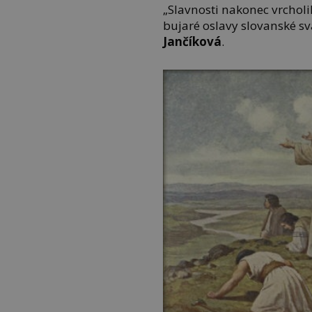
„Slavnosti nakonec vrcho
bujaré oslavy slovanské s
Jančíková
.