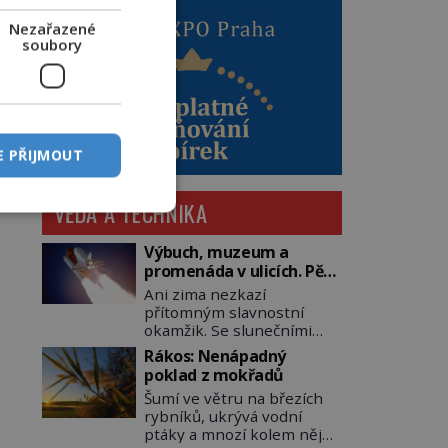
Nezařazené
soubory
E PŘIJMOUT
VĚDA A TECHNIKA
Výbuch, muzeum a
promenáda v ulicích. Pět
osudů nejslavnějších
Ani zima nezkazí
raketoplánů
přítomným slavnostní
okamžik. Se slunečními
brýlemi hledí na startující
Rákos: Nenápadný
raketu, která má do
poklad z mokřadů
vesmíru vynést kromě
Šumí ve větru na březích
posádky také obyčejnou
rybníků, ukrývá vodní
učitelku. Po několika
ptáky a mnozí kolem něj
sekundách všem ztuhnou