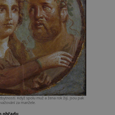
ytností. Když spolu muž a žena rok žijí, jsou pak
važování za manžele.
to obřadu