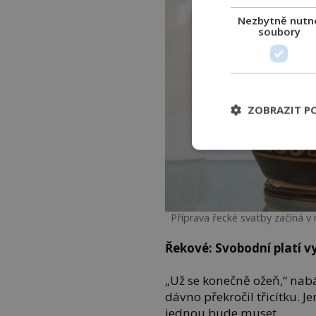
Nezbytně nutn
soubory
ZOBRAZIT P
Příprava řecké svatby začíná v
Řekové: Svobodní platí 
„Už se konečně ožeň,“ nab
dávno překročil třicítku. Je
jednou bude muset.