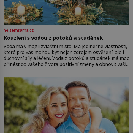
nejsemsama.cz
Kouzlení s vodou z potoků a studánek
Voda má v magii zvláštní místo. Má jedinečné vlastnosti,
které pro vás mohou být nejen zdrojem osvěžení, ale i
duchovní síly a léčení. Voda z potoků a studánek má moc
přinést do vašeho života pozitivní změny a obnovit vaši
energii. Využitím těchto přírodních zdrojů v magii
můžete obohatit své rituály a přinést do svého života
větší harmonii a klid. Je důležité