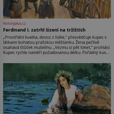
historyplus.cz
Ferdinand I. zatrhl šizení na tržištích
„Prvotřídní kvalita, dovoz z Itálie,“ přesvědčuje kupec s
látkami bohatou pražskou měšťanku. Žena pečlivě
osahává štůček mušelínu. „Vezmu si pět loket,“ prohlásí.
Kupec rychle naměří požadovanou délku. Pořádný kus
mu přitom zůstane za prsty… „Na šaty ho bude málo,
milostpaní. Stačí jenom na sukni,“ zhodnotí švadlena
množství růžového mušelínu. „Ošidili vás, podívejte.“
Vezme do ruky dřevěnou