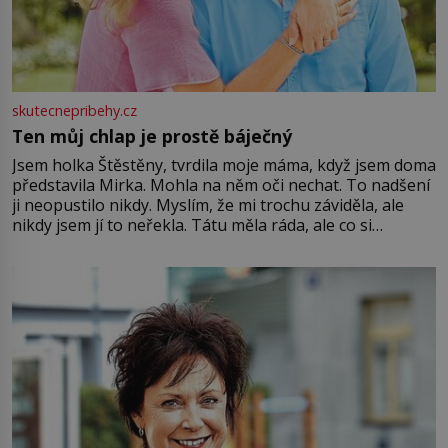
skutecnepribehy.cz
Ten můj chlap je prostě báječný
Jsem holka Štěstěny, tvrdila moje máma, když jsem doma
představila Mirka. Mohla na něm oči nechat. To nadšení
ji neopustilo nikdy. Myslím, že mi trochu záviděla, ale
nikdy jsem jí to neřekla. Tátu měla ráda, ale co si
pamatuji, tak jsme s Mirkem byli zamilovaní mnohem víc.
Jsme spolu moc rádi Tehdy byla jiná doba, když