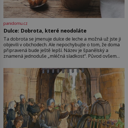
panidomu.cz
Dulce: Dobrota, které neodoláte
Ta dobrota se jmenuje dulce de leche a možná už jste ji
objevili v obchodech. Ale nepochybujte o tom, že doma
připravená bude ještě lepší. Název je španělský a
znamená jednoduše „mléčná sladkost“. Původ ovšem
není úplně jednoznačný, o autorství této receptury se
pře hned několik latinskoamerických zemí a k tomu
Francie, kde se traduje,