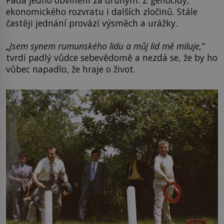
Padá jedno obvinění za druhým. Z genocidy,
ekonomického rozvratu i dalších zločinů. Stále
častěji jednání provází výsměch a urážky.
„Jsem synem rumunského lidu a můj lid mě miluje,“
tvrdí padlý vůdce sebevědomě a nezdá se, že by ho
vůbec napadlo, že hraje o život.