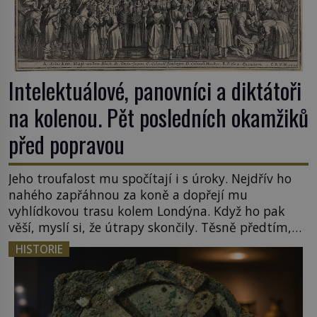
Intelektuálové, panovníci a diktátoři
na kolenou. Pět posledních okamžiků
před popravou
Jeho troufalost mu spočítají i s úroky. Nejdřív ho
nahého zapřáhnou za koně a dopřejí mu
vyhlídkovou trasu kolem Londýna. Když ho pak
věší, myslí si, že útrapy skončily. Těsně předtím,
než ztratí vědomí ho odříznou a začnou jeho tělo
HISTORIE
zbavovat orgánů. Chvíli ještě vnímá, pak ho
vysvobodí bezvědomí a smrt. Do posledního
doušku Kdo: Sokrates […]