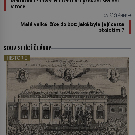
Rekordní ledovec Hintertux: Lyžování 365 dní
v roce
DALŠÍ ČLÁNEK
Malá velká lžíce do bot: Jaká byla její cesta
staletími?
SOUVISEJÍCÍ ČLÁNKY
HISTORIE