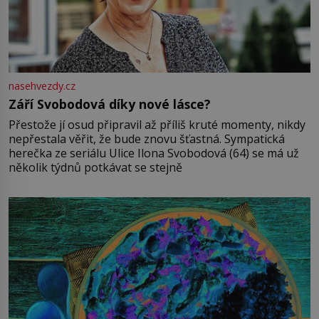
nasehvezdy.cz
Září Svobodová díky nové lásce?
Přestože jí osud připravil až příliš kruté momenty, nikdy
nepřestala věřit, že bude znovu šťastná. Sympatická
herečka ze seriálu Ulice Ilona Svobodová (64) se má už
několik týdnů potkávat se stejně