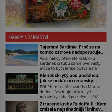
ZÁHADY A TAJEMSTVÍ
Tajemná Sardinie: Proč se na
tomto ostrově nedoporučuje
pytlovat „mořské brambory“?
Až si někdy otevřete krabičku
sardinek či tubu sardelové pasty,
může to být i lehké pozvání na
cestu do srdce Středozemního
Klenot skrytý pod podlahou:
moře, na ostrov hrdých Sardů.
Jak se unikátní románský
Věděli jste, že to byl právě italský
poklad dostal do zapadlého
Příběh relikviáře svatého Maura
ostrov Sardinie, jenž těmto
Bečova?
dodnes fascinuje historiky i
produktům moře propůjčil své
milovníky záhad po celém světě.
jméno. Co dalšího je pro Sardinii
Tato románská zlatnická památka
typické a pro Středoevropana
Ztracené knihy Rudolfa II.: Kam
ze 13. století je po českých
zajímavé? Na mapách má […]
zmizela nejzáhadnější knihovna
korunovačních klenotech druhým