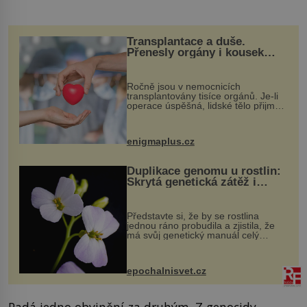
Transplantace a duše.
Přenesly orgány i kousek
osobnosti dárce?
Ročně jsou v nemocnicích
transplantovány tisíce orgánů. Je-li
operace úspěšná, lidské tělo přijme
darovaný orgán za své a pacient
může vést plnohodnotný život. Ale co
když při transplantaci nepřijímám...
enigmaplus.cz
Duplikace genomu u rostlin:
Skrytá genetická zátěž i
evoluční výhoda
Představte si, že by se rostlina
jednou ráno probudila a zjistila, že
má svůj genetický manuál celý
dvakrát. Přesně to se občas v
přírodě stane – a podle nového
výzkumu to může být pro druhy
epochalnisvet.cz
vstupenka...