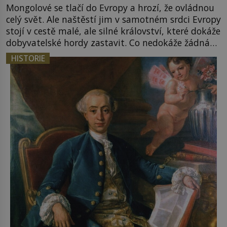
Mongolové se tlačí do Evropy a hrozí, že ovládnou
celý svět. Ale naštěstí jim v samotném srdci Evropy
stojí v cestě malé, ale silné království, které dokáže
dobyvatelské hordy zastavit. Co nedokáže žádná
z asijských říší, co nedokážou Němci – to dokáže
HISTORIE
český král. Nebo že by ne? Mongolové od roku 1223
postupují podél Kaspického a Azovského moře, […]