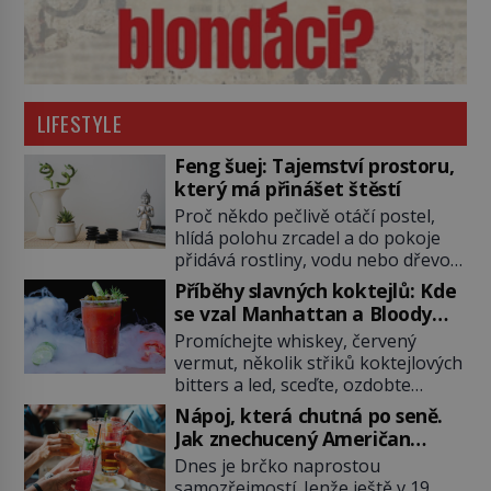
LIFESTYLE
Feng šuej: Tajemství prostoru,
který má přinášet štěstí
Proč někdo pečlivě otáčí postel,
hlídá polohu zrcadel a do pokoje
přidává rostliny, vodu nebo dřevo?
Feng šuej tvrdí, že domov není jen
Příběhy slavných koktejlů: Kde
soubor zdí a nábytku. Je to prostor,
se vzal Manhattan a Bloody
kterým proudí energie čchi a jeho
Mary?
Promíchejte whiskey, červený
uspořádání může ovlivňovat, jak se
vermut, několik střiků koktejlových
v něm člověk cítí. Feng šuej má
bitters a led, sceďte, ozdobte
kořeny ve staré Číně a jeho historie
koktejlovou třešinkou a tadá…
[…]
Nápoj, která chutná po seně.
Manhattan je tu! A pokud to má být
Jak znechucený Američan
skutečně on, dejte si pozor, ať
vymyslel brčko
Dnes je brčko naprostou
místo klasické americké rye
samozřejmostí. Jenže ještě v 19.