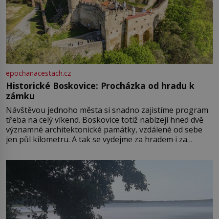
epochanacestach.cz
Historické Boskovice: Procházka od hradu k
zámku
Návštěvou jednoho města si snadno zajistíme program
třeba na celý víkend. Boskovice totiž nabízejí hned dvě
významné architektonické památky, vzdálené od sebe
jen půl kilometru. A tak se vydejme za hradem i za
zámkem do krásné jihomoravské krajiny. Trhová osada
Boskovice na okraji Drahanské vrchoviny vznikla někdy
ve13. století, a už v roce 1313 kronikáři zaznamenali