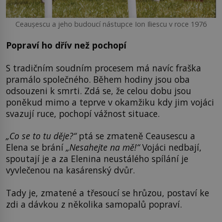
Ceaușescu a jeho budoucí nástupce Ion Iliescu v roce 1976
Popraví ho dřív než pochopí
S tradičním soudním procesem má navíc fraška
pramálo společného. Během hodiny jsou oba
odsouzeni k smrti. Zdá se, že celou dobu jsou
poněkud mimo a teprve v okamžiku kdy jim vojáci
svazují ruce, pochopí vážnost situace.
„Co se to tu děje?“
ptá se zmateně Ceausescu a
Elena se brání
„Nesahejte na mě!“
Vojáci nedbají,
spoutají je a za Elenina neustálého spílání je
vyvlečenou na kasárenský dvůr.
Tady je, zmatené a třesoucí se hrůzou, postaví ke
zdi a dávkou z několika samopalů popraví.