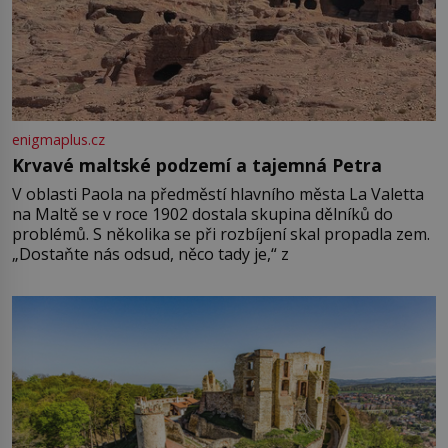
enigmaplus.cz
Krvavé maltské podzemí a tajemná Petra
V oblasti Paola na předměstí hlavního města La Valetta
na Maltě se v roce 1902 dostala skupina dělníků do
problémů. S několika se při rozbíjení skal propadla zem.
„Dostaňte nás odsud, něco tady je,“ z