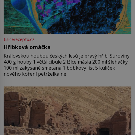
tisicereceptu.cz
Hříbková omáčka
Královskou houbou českých lesů je pravý hřib. Suroviny
400 g houby 1 větší cibule 2 lžíce másla 200 ml šlehačky
100 ml zakysané smetana 1 bobkový list 5 kuliček
nového koření petrželka ne