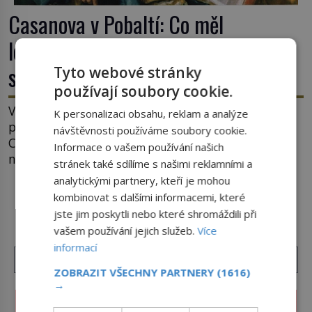
Casanova v Pobaltí: Co měl
legendární svůdník společného se
svobodnými zednáři?
Tyto webové stránky
používají soubory cookie.
V roce 1764 byste mohli na lotyšských plážích
K personalizaci obsahu, reklam a analýze
potkat dobrodruha a sukničkáře Giacoma
návštěvnosti používáme soubory cookie.
Casanovu. Jeho cesta k Baltskému moři však
Informace o vašem používání našich
nebyla turistickým výletem, ale ryze pracovní
stránek také sdílíme s našimi reklamními a
cestou se zištnými úmysly. Jaký cíl Casanova
analytickými partnery, kteří je mohou
sledoval, když se například procházel uličkami
kombinovat s dalšími informacemi, které
DALŠÍ ČLÁNKY Z RUBRIKY ›
lotyšské Rigy? Casanova v Pobaltí kontaktoval
jste jim poskytli nebo které shromáždili při
tamní zednářské lóže. Nebyl v této oblasti žádným
vašem používání jejich služeb.
Více
nováčkem, protože do zednářské […]
informací
ZOBRAZIT VŠECHNY PARTNERY
(1616)
→