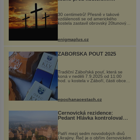
Ochránila ho boží síla?
30 centimetrů! Přesně v takové
vzdálenosti se od amerického
kostela zastavil obrovský 20tunový
balvan, který se v květnu 2014
nečekaně odtrhl od nedaleké skály
při její demolici. Podle místních stojí
enigmaplus.cz
...
ZÁBOŘSKÁ POUŤ 2025
Tradiční Zábořská pouť, která se
koná v neděli 7.9.2025 od 11:00
hod. u kostela v Záboří, části obce
Kly u Mělníka. V programu naleznete
komentovanou prohlídku kostela,
dobovou hudbu, řemesla, atrakce...
epochanacestach.cz
Černovická rezidence:
Pedant Hlávka kontroloval
každou cihlu
Patří mezi sedm novodobých divů
Ukrajiny. Řeč je o obřím černovickém