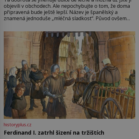
objevili v obchodech. Ale nepochybujte o tom, že doma
připravená bude ještě lepší. Název je španělský a
znamená jednoduše „mléčná sladkost“. Původ ovšem
není úplně jednoznačný, o autorství této receptury se
pře hned několik latinskoamerických zemí a k tomu
Francie, kde se traduje,
historyplus.cz
Ferdinand I. zatrhl šizení na tržištích