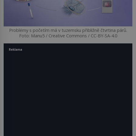
Problémy s početím má v tuzemsku přibližně čtvrtina párů.
Foto: Manu5 / Creative Commons / CC-BY-SA-4.0
Reklama