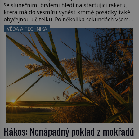
Se slunečními brýlemi hledí na startující raketu,
která má do vesmíru vynést kromě posádky také
obyčejnou učitelku. Po několika sekundách všem
ztuhnou úsměvy, stroj totiž exploduje. Jejich
VĚDA A TECHNIKA
konstrukce není z levného kraje, daňové
poplatníky stojí miliardy dolarů. Na druhou stranu
zvládnou jen představitelné věci. Na malé kousky
Název: Columbia První […]
Rákos: Nenápadný poklad z mokřadů