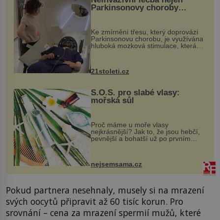
Parkinsonovy choroby
pomocí ultrazvukové
„helmy“
Ke zmírnění třesu, který doprovází
Parkinsonovu chorobu, je využívána
hluboká mozková stimulace, která
však vyžaduje vysoce invazivní
zákrok. Ultrazvuk zase není vhodný
k dostatečně přesnému zacílení ...
21stoleti.cz
S.O.S. pro slabé vlasy:
mořská sůl
Proč máme u moře vlasy
nejkrásnější? Jak to, že jsou hebčí,
pevnější a bohatší už po prvním
vykoupání? Protože sůl obsažená v
mořské vodě má blahodárný vliv.
Nejen na tělo a pokožku, ale i na
nejsemsama.cz
vlasy. ...
Pokud partnera nesehnaly, musely si na mrazení
svých oocytů připravit až 60 tisíc korun. Pro
srovnání – cena za mrazení spermií mužů, které