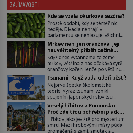
ZAJÍMAVOSTI
Kde se vzala okurková sezóna?
Prostě období, kdy se téměř nic
neděje. Divadla nehrají, v
parlamentu se nehlasuje, všichni
jsou na dovolené a média tak
Mrkev není jen oranžová. Její
nemají o čem mluvit a psát. A
neuvěřitelný příběh začíná
vymýšlejí si proto témata, které
fialovou barvou
Když dnes vytáhneme ze země
nikoho nezajímají. Proč je však ona
mrkev, většina z nás očekává sytě
letní doba spojovaná zrovna s
oranžový kořen. Jenže po většinu
okurkami? Okurkovou sezónu
své historie je mrkev všechno
známe už od poloviny 19. století,
Tsunami: Když voda udeří pěstí!
možné, jen ne oranžová. Je fialová,
ovšem jako Češi […]
Nejprve špetka školometské
žlutá, bílá, někdy dokonce téměř
teorie. Výraz tsunami vznikl
černá. Až díky stovkám let
spojením japonských slov tsu
pečlivého šlechtění se z ní stává
(přístav) a nami (vlna). Jedná se o
zelenina, bez které si českou
Veselý hřbitov v Rumunsku:
dlouhou vlnu, která je na volném
zahradu ani nedokážeme
Proč zde třou pohřební plačky
moři takřka nepostřehnutelná.
představit. Její příběh je […]
bídu s nouzí?
Hřbitov jako jeviště pro mystérium
Ačkoli je vlnová délka tsunami i 300
smrti. Mezi hrobovými místy půda
kilometrů, výška vlny na volném
promáčená slzami, smutek a
moři je maximálně 1,5 metru.