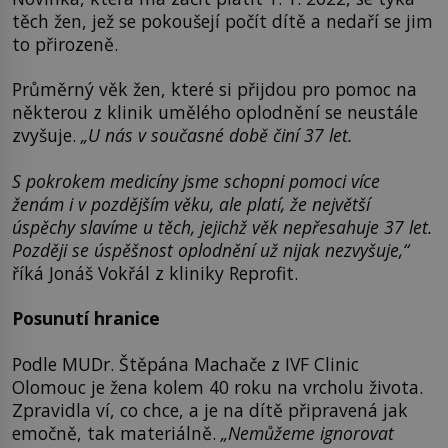
těch žen, jež se pokoušejí počít dítě a nedaří se jim
to přirozeně.
Průměrný věk žen, které si přijdou pro pomoc na
některou z klinik umělého oplodnění se neustále
zvyšuje.
„U nás v současné době činí 37 let.
S pokrokem medicíny jsme schopni pomoci více
ženám i v pozdějším věku, ale platí, že největší
úspěchy slavíme u těch, jejichž věk nepřesahuje 37 let.
Později se úspěšnost oplodnění už nijak nezvyšuje,“
říká Jonáš Vokřál z kliniky Reprofit.
Posunutí hranice
Podle MUDr. Štěpána Machače z IVF Clinic
Olomouc je žena kolem 40 roku na vrcholu života.
Zpravidla ví, co chce, a je na dítě připravená jak
emočně, tak materiálně.
„Nemůžeme ignorovat