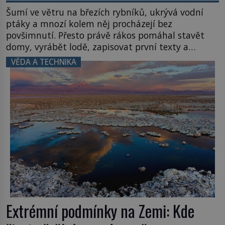
Šumí ve větru na březích rybníků, ukrývá vodní
ptáky a mnozí kolem něj procházejí bez
povšimnutí. Přesto právě rákos pomáhal stavět
domy, vyrábět lodě, zapisovat první texty a
inspiroval řadu pověstí. Tato skromná, ale
VĚDA A TECHNIKA
užitečná rostlina provází člověka už tisíce let.
Většina lidí vnímá rákos jen jako obyčejnou kulisu
letního koupání. Stačí se však podívat […]
Extrémní podmínky na Zemi: Kde