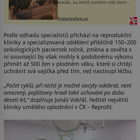
areálu, za jehož vznikem stál slavný
český architekt Josef Hlávka. Ten si
na něm dal mimořádně záležet. Jeho
stavební plány by při ...
historyplus.cz
Podle odhadu specialistů přichází na reprodukční
kliniky a specializovaná oddělení přibližně 150–200
onkologických pacientek ročně, změna a osvěta s
ní související by však mohly k podobnému výkonu
přimět až 500 žen v plodném věku, které si chtějí
uchránit svá vajíčka před tím, než nastoupí léčbu.
„Počet cyklů, při nichž je možné oocyty odebrat, není
omezený, pojišťovny hradí také uchování po dobu
deseti let,“
doplňuje Jonáš Vokřál, ředitel největší
kliniky umělého oplodnění v ČR – Reprofit.