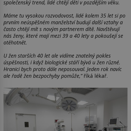
společenský trend, lidé chtějí děti v pozdějším věku.
Máme tu vysokou rozvodovost, lidé kolem 35 let si po
prvním neúspěšném manželství budují další vztahy a
často chtějí mít s novým partnerem dítě. Navštěvují
nás ženy, které mají mezi 39 a 40 lety a pokoušejí se
otěhotnět.
U žen starších 40 let ale vidíme znatelný pokles
úspěšnosti, i když biologické stáří bývá u žen různé.
Hranici bych proto dále neposouval. Jeden rok navíc
ale řadě žen bezpochyby pomůže,“
říká lékař.