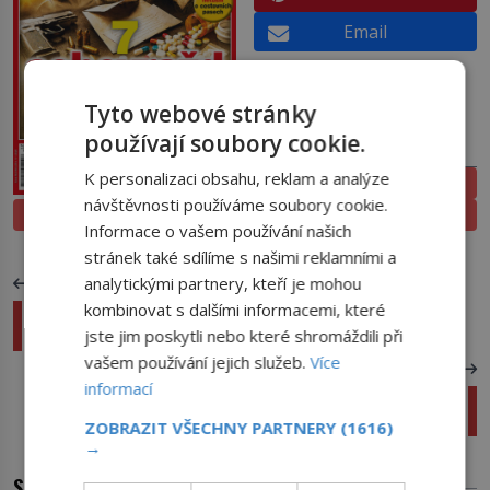
Email
Tyto webové stránky
používají soubory cookie.
PŘEDPLATNÉ
K personalizaci obsahu, reklam a analýze
ELEKTRONICKÉ
návštěvnosti používáme soubory cookie.
PROLISTOVAT
TIŠTĚNÉ
Informace o vašem používání našich
stránek také sdílíme s našimi reklamními a
analytickými partnery, kteří je mohou
PŘEDCHOZÍ ČLÁNEK
kombinovat s dalšími informacemi, které
Bighorn Medicine Wheel: Místo v horách milují
Indiáni i turisté
jste jim poskytli nebo které shromáždili při
vašem používání jejich služeb.
Více
DALŠÍ ČLÁNEK
informací
Nadvláda žen nad muži: Existoval vůbec někdy
matriarchát?
ZOBRAZIT VŠECHNY PARTNERY
(1616)
→
SOUVISEJÍCÍ ČLÁNKY