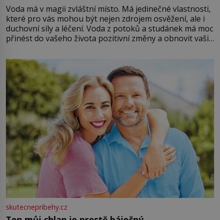
Voda má v magii zvláštní místo. Má jedinečné vlastnosti,
které pro vás mohou být nejen zdrojem osvěžení, ale i
duchovní síly a léčení. Voda z potoků a studánek má moc
přinést do vašeho života pozitivní změny a obnovit vaši
energii. Využitím těchto přírodních zdrojů v magii
můžete obohatit své rituály a přinést do svého života
větší harmonii a klid. Je důležité
skutecnepribehy.cz
Ten můj chlap je prostě báječný