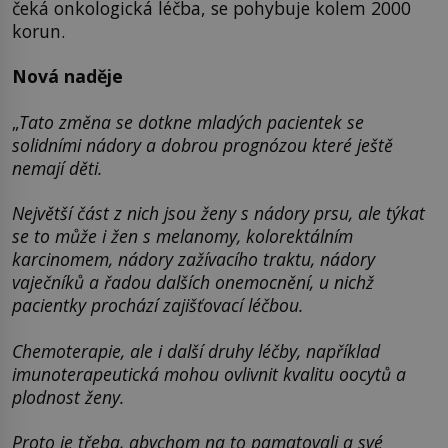
čeká onkologická léčba, se pohybuje kolem 2000
korun.
Nová naděje
„
Tato změna se dotkne mladých pacientek se
solidními nádory a dobrou prognózou které ještě
nemají děti.
Největší část z nich jsou ženy s nádory prsu, ale týkat
se to může i žen s melanomy, kolorektálním
karcinomem, nádory zažívacího traktu, nádory
vaječníků a řadou dalších onemocnění, u nichž
pacientky prochází zajišťovací léčbou.
Chemoterapie, ale i další druhy léčby, například
imunoterapeutická mohou ovlivnit kvalitu oocytů a
plodnost ženy.
Proto je třeba, abychom na to pamatovali a své