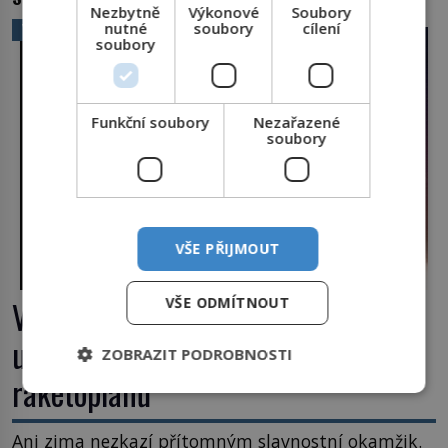
Nezbytně
Výkonové
Soubory
nutné
soubory
cílení
VĚDA A TECHNIKA
soubory
Funkční soubory
Nezařazené
soubory
VŠE PŘIJMOUT
Výbuch, muzeum a promenáda v
VŠE ODMÍTNOUT
ulicích. Pět osudů nejslavnějších
ZOBRAZIT PODROBNOSTI
raketoplánů
Ani zima nezkazí přítomným slavnostní okamžik.