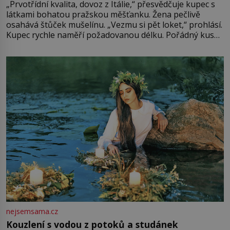
„Prvotřídní kvalita, dovoz z Itálie,“ přesvědčuje kupec s
látkami bohatou pražskou měšťanku. Žena pečlivě
osahává štůček mušelínu. „Vezmu si pět loket,“ prohlásí.
Kupec rychle naměří požadovanou délku. Pořádný kus
mu přitom zůstane za prsty… „Na šaty ho bude málo,
milostpaní. Stačí jenom na sukni,“ zhodnotí švadlena
množství růžového mušelínu. „Ošidili vás, podívejte.“
Vezme do ruky dřevěnou
nejsemsama.cz
Kouzlení s vodou z potoků a studánek