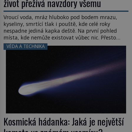
život přežívá navzdory všemu
Vroucí voda, mráz hluboko pod bodem mrazu,
kyseliny, smrtící tlak i pouště, kde celé roky
nespadne jediná kapka deště. Na první pohled
místa, kde nemůže existovat vůbec nic. Přesto
právě tady vědci objevují organismy, které
VĚDA A TECHNIKA
posouvají hranice života. Každý nový nález mění
naše představy o tom, co všechno dokáže příroda a
napovídá, kde bychom jednou […]
Kosmická hádanka: Jaká je největší