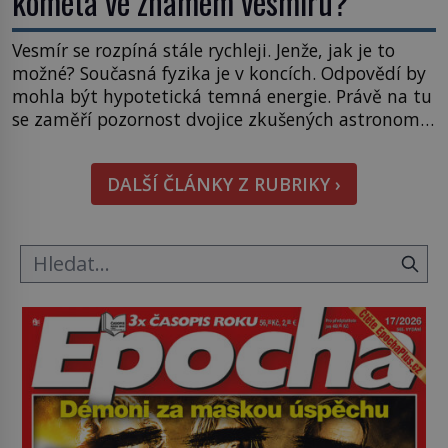
kometa ve známém vesmíru?
Vesmír se rozpíná stále rychleji. Jenže, jak je to
možné? Současná fyzika je v koncích. Odpovědí by
mohla být hypotetická temná energie. Právě na tu
se zaměří pozornost dvojice zkušených astronomů.
Namísto ní ale objeví něco mnohem
hmatatelnějšího. Naprosto rekordní kometu!
DALŠÍ ČLÁNKY Z RUBRIKY ›
Astronomové Pedro Bernardinelli a Gary Bernstein
mravenčí prací zkoumají archivní snímky v rámci
Průzkumu temné energie […]