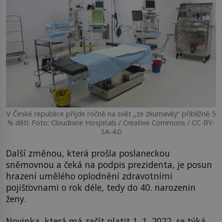
V České republice přijde ročně na svět „ze zkumavky“ přibližně 5
% dětí. Foto: Cloudnine Hospitals / Creative Commons / CC-BY-
SA-4.0
Další změnou, která prošla poslaneckou
sněmovnou a čeká na podpis prezidenta, je posun
hrazení umělého oplodnění zdravotními
pojišťovnami o rok déle, tedy do 40. narozenin
ženy.
Novinka, která má začít platit 1. 1. 2022, se týká