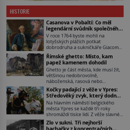
HISTORIE
Casanova v Pobaltí: Co měl
legendární svůdník společného
se svobodnými zednáři?
V roce 1764 byste mohli na
lotyšských plážích potkat
dobrodruha a sukničkáře Giacoma
Casanovu. Jeho cesta k Baltskému
Římské ghetto: Místo, kam
moři však nebyla turistickým
papež kamenem dohodil
výletem, ale ryze pracovní cestou
Ghetto je část města, kde musí žít,
se zištnými úmysly. Jaký cíl
většinou nedobrovolně,
Casanova sledoval, když se
náboženská, rasová nebo
například procházel uličkami
národnostní menšina obyvatel.
lotyšské Rigy? Casanova v Pobaltí
Kočky padající z věže v Ypres:
Bohaté historické zkušenosti mají s
kontaktoval tamní zednářské lóže.
Středověký zvyk, který dodnes
takovým životem Židé. Už od
Nebyl v této oblasti žádným
budí rozpaky
Na hlavním náměstí belgického
středověku jsou totiž v každou
nováčkem, protože do zednářské
města Ypres se každé tři roky
chvíli nuceni v nějakém žít. Mezi ty
[…]
shromáždí tisíce lidí. Z věže slavné
nejslavnější patří i římské ghetto
tržnice létají do davu kočky, diváci
založené v roce 1555. Pokud jde o
Zlo v sukni. Tři nejhorší
jásají a snaží se je chytit. Naštěstí
vztah k Židům, nemá se Řím čím
bachařky z koncentračních