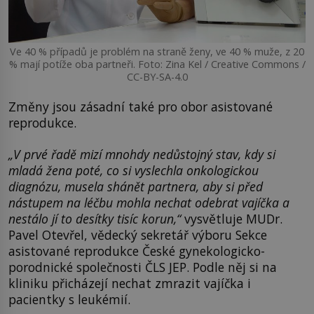
Ve 40 % případů je problém na straně ženy, ve 40 % muže, z 20
% mají potíže oba partneři. Foto: Zina Kel / Creative Commons /
CC-BY-SA-4.0
Změny jsou zásadní také pro obor asistované
reprodukce.
„V prvé řadě mizí mnohdy nedůstojný stav, kdy si
mladá žena poté, co si vyslechla onkologickou
diagnózu, musela shánět partnera, aby si před
nástupem na léčbu mohla nechat odebrat vajíčka a
nestálo jí to desítky tisíc korun,“
vysvětluje MUDr.
Pavel Otevřel, vědecký sekretář výboru Sekce
asistované reprodukce České gynekologicko-
porodnické společnosti ČLS JEP. Podle něj si na
kliniku přicházejí nechat zmrazit vajíčka i
pacientky s leukémií.