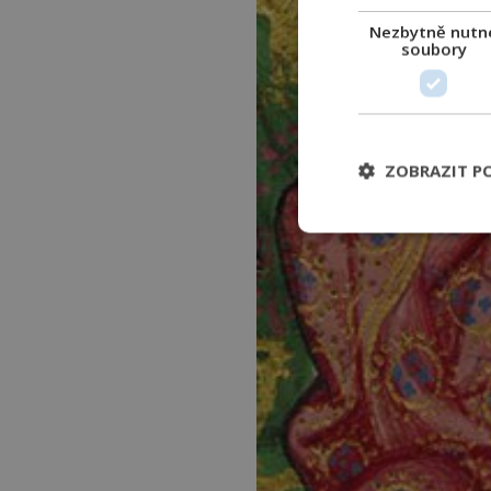
Nezbytně nutn
soubory
ZOBRAZIT P