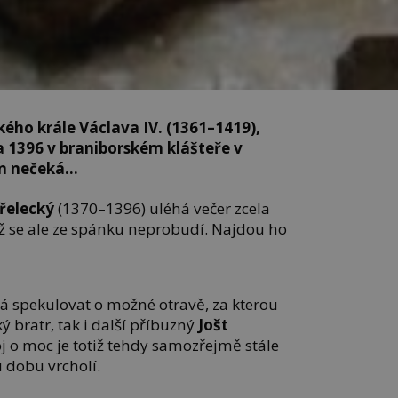
kého krále Václava IV. (1361–1419),
 1396 v braniborském klášteře v
on nečeká…
řelecký
(1370–1396) uléhá večer zcela
už se ale ze spánku neprobudí. Najdou ho
ná spekulovat o možné otravě, za kterou
ý bratr, tak i další příbuzný
Jošt
j o moc je totiž tehdy samozřejmě stále
 dobu vrcholí.