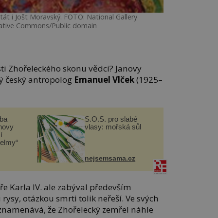
tát i Jošt Moravský. FOTO: National Gallery
ative Commons/Public domain
sti Zhořeleckého skonu vědci? Janovy
ý český antropolog
Emanuel Vlček
(1925–
čba
S.O.S. pro slabé
novy
vlasy: mořská sůl
í
helmy“
nejsemsama.cz
aře Karla IV. ale zabýval především
rysy, otázkou smrti tolik neřeší. Ve svých
znamenává, že Zhořelecký zemřel náhle