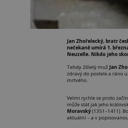
Jan Zhořelecký, bratr čes
nečekaně umírá 1. března
Neuzelle. Nikdo jeho sk
Tehdy 26letý muž
Jan Zho
zdravý do postele a ráno 
mrtvého.
Velmi rychle se proto začí
může stát jak jeho královsk
Moravský
(1351–1411). Bo
aktuální – a v popisovanou