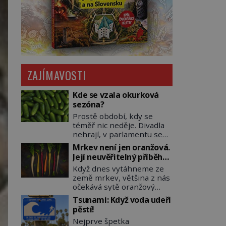
ZAJÍMAVOSTI
Kde se vzala okurková
sezóna?
Prostě období, kdy se
téměř nic neděje. Divadla
nehrají, v parlamentu se
nehlasuje, všichni jsou na
Mrkev není jen oranžová.
dovolené a média tak
Její neuvěřitelný příběh
nemají o čem mluvit a psát.
začíná fialovou barvou
Když dnes vytáhneme ze
A vymýšlejí si proto
země mrkev, většina z nás
témata, které nikoho
očekává sytě oranžový
nezajímají. Proč je však ona
kořen. Jenže po většinu
letní doba spojovaná
Tsunami: Když voda udeří
své historie je mrkev
zrovna s okurkami?
pěstí!
všechno možné, jen ne
Okurkovou sezónu známe
Nejprve špetka
oranžová. Je fialová, žlutá,
už od poloviny 19. století,