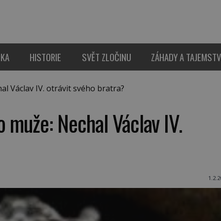
IKA
HISTORIE
SVĚT ZLOČINU
ZÁHADY A TAJEMSTV
 Václav IV. otrávit svého bratra?
 muže: Nechal Václav IV.
1.2.