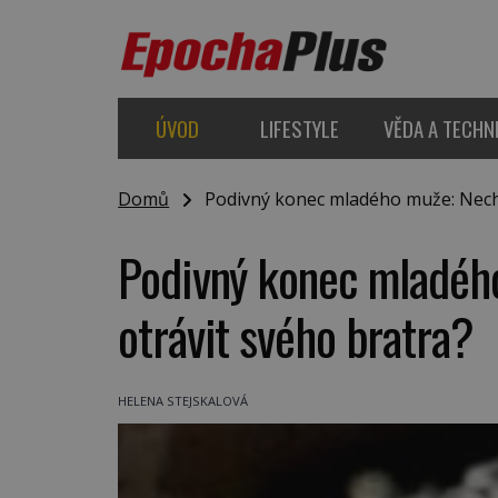
ÚVOD
LIFESTYLE
VĚDA A TECHN
Domů
Podivný konec mladého muže: Nechal
Podivný konec mladého
otrávit svého bratra?
HELENA STEJSKALOVÁ