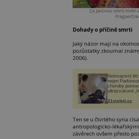
Za Janovou smrtí mohl s
Prague/Cre
Dohady o příčině smrti
Jaký názor mají na okolno
pozůstatky zkoumal znám
2006).
Neinvazivní lé
nejen Parkinso
choroby pomoc
ultrazvukové „
21stoleti.cz
Ten se u čtvrtého syna cís
antropologicko-lékařskými 
závěrech ovšem přesto po