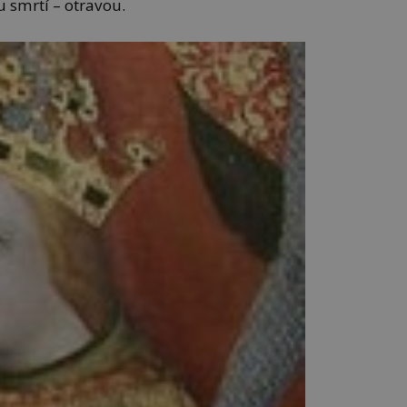
 smrtí – otravou.