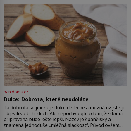
nadiktuje adresu „jeho kamaráda“.
Strážníci ho dopraví zpět do
udaného bytu. Oním „kamarádem“
je ovšem jeden z nejslavnějších
vrahů, Jeffrey Dahmer (1960–1994).
Je 27. května 1991. […]
panidomu.cz
Dulce: Dobrota, které neodoláte
Ta dobrota se jmenuje dulce de leche a možná už jste ji
objevili v obchodech. Ale nepochybujte o tom, že doma
připravená bude ještě lepší. Název je španělský a
znamená jednoduše „mléčná sladkost“. Původ ovšem
není úplně jednoznačný, o autorství této receptury se