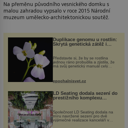
Na přeměnu původního vesnického domku s
malou zahradou vypsalo v roce 2015 Národní
muzeum umělecko-architektonickou soutěž.
Duplikace genomu u rostlin:
Skrytá genetická zátěž i
evoluční výhoda
Představte si, že by se rostlina
jednou ráno probudila a zjistila, že
má svůj genetický manuál celý
dvakrát. Přesně to se občas v
přírodě stane – a podle nového
výzkumu to může být pro druhy
epochalnisvet.cz
vstupenka...
LD Seating dodala sezení do
prestižního komplexu
MediaCityUK v Salfordu
Společnost LD Seating dodala na
míru navržené sezení pro dvě
výjimečné realizace kanceláří v
areálu MediaCityUK v anglickém