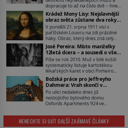
dopracuje to až na číslo dvě – hned
po Usámovi bin Ládinovi (1957–
Krádež Mony Lisy: Nejslavnější
2011). To je James „Whitey“ Bulger
obraz světa zůstane dva roky
(1929–2018) viněný ze spoluúčasti
nezvěstný
V pondělí 21. srpna 1911 visí v
na 19 vraždách, vydírání a lichvy. A
pařížském Louvru na zdi prázdné
samozřejmě, krom toho je ještě
háky. Obraz, který dnes zná celý
drogový dealer, který neváhá
svět, je pryč. Zpočátku si nikdo
odstranit z cesty všechny práskače,
José Pereira: Místo manželky
nemyslí, že jde o krádež.
zatímco […]
12letá dcera – a sousedi o všem
Zaměstnanci jsou přesvědčeni, že
vědí!
Píše se rok 2010. Muž v bílé košili
Mona Lisa je jen v restaurátorské
systematicky listuje kartotékou
dílně nebo u fotografa. Když se
lékařských karet v obci Pinheiro
ukáže pravda, propukne jeden z
ležící asi 20 kilometrů od farmy s
největších honů na zloděje v […]
Božská práce pro Jeffreyho
podivínským majitelem. Něco tu
Dahmera: Vrah skončí v
nesedí. Ledaže… Ledaže by ta
tratolišti krve ve vězeňských
Po ulici nedaleko dnes již
mladá dívka z farmy byla ne
umývárnách
nestojícího bytového domu
manželkou, ale dcerou – a všechny
Oxfords Apartments 924 ve
ty děti byly zplozené v incestu. Na
wisconsinském Milwaukee se
sociálním odboru jednoho z […]
potácí zcela zmatený 14letý
NENECHTE SI UJÍT DALŠÍ ZAJÍMAVÉ ČLÁNKY
Konerak Sinthasomphone. Když ho
zastaví policejní hlídka, ochable jí