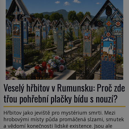
podobné obří vlny obávat i v Evropě? Vznik
tsunami si […]
Veselý hřbitov v Rumunsku: Proč zde
třou pohřební plačky bídu s nouzí?
Hřbitov jako jeviště pro mystérium smrti. Mezi
hrobovými místy půda promáčená slzami, smutek
a vědomí konečnosti lidské existence. Jsou ale