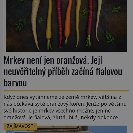
Mrkev není jen oranžová. Její
neuvěřitelný příběh začíná fialovou
barvou
Když dnes vytáhneme ze země mrkev, většina z
nás očekává sytě oranžový kořen. Jenže po většinu
své historie je mrkev všechno možné, jen ne
oranžová. Je fialová, žlutá, bílá, někdy dokonce
téměř černá. Až díky stovkám let pečlivého
ZAJÍMAVOSTI
šlechtění se z ní stává zelenina, bez které si českou