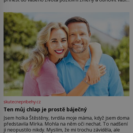
energii. Využitím těchto přírodních zdrojů v magii
můžete obohatit své rituály a přinést do svého života
větší harmonii a klid. Je důležité
skutecnepribehy.cz
Ten můj chlap je prostě báječný
Jsem holka Štěstěny, tvrdila moje máma, když jsem doma
představila Mirka. Mohla na něm oči nechat. To nadšení
ji neopustilo nikdy. Myslím, že mi trochu záviděla, ale