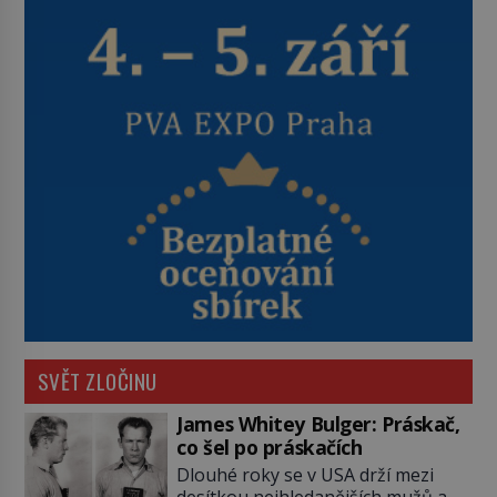
SVĚT ZLOČINU
James Whitey Bulger: Práskač,
co šel po práskačích
Dlouhé roky se v USA drží mezi
desítkou nejhledanějších mužů a