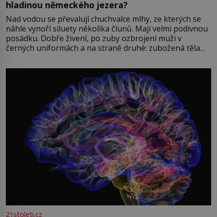
hladinou německého jezera?
Nad vodou se převalují chuchvalce mlhy, ze kterých se
náhle vynoří siluety několika člunů. Mají velmi podivnou
posádku. Dobře živení, po zuby ozbrojení muži v
černých uniformách a na straně druhé: zubožená těla
oblečená v chatrných vězeňských hadrech. Co tato
přízračná scéna znamená? Je jaro roku 1945, druhá
světová válka se chýlí ke konci. Jezero Stolpsee
21stoleti.cz