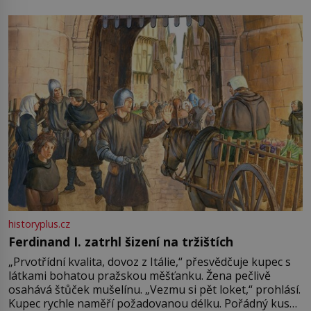
pře hned několik latinskoamerických zemí a k tomu
Francie, kde se traduje,
historyplus.cz
Ferdinand I. zatrhl šizení na tržištích
„Prvotřídní kvalita, dovoz z Itálie,“ přesvědčuje kupec s
látkami bohatou pražskou měšťanku. Žena pečlivě
osahává štůček mušelínu. „Vezmu si pět loket,“ prohlásí.
Kupec rychle naměří požadovanou délku. Pořádný kus