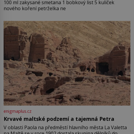
100 ml zakysané smetana 1 bobkový list 5 kuliček
nového koření petrželka ne
enigmaplus.cz
Krvavé maltské podzemí a tajemná Petra
V oblasti Paola na předměstí hlavního města La Valetta
na Maltě se v roce 1902 dostala skupina dělníků do