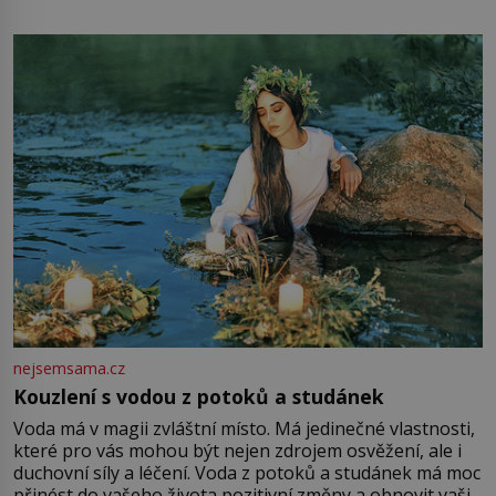
mu přitom zůstane za prsty… „Na šaty ho bude málo,
milostpaní. Stačí jenom na sukni,“ zhodnotí švadlena
množství růžového mušelínu. „Ošidili vás, podívejte.“
Vezme do ruky dřevěnou
nejsemsama.cz
Kouzlení s vodou z potoků a studánek
Voda má v magii zvláštní místo. Má jedinečné vlastnosti,
které pro vás mohou být nejen zdrojem osvěžení, ale i
duchovní síly a léčení. Voda z potoků a studánek má moc
přinést do vašeho života pozitivní změny a obnovit vaši