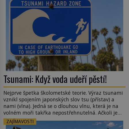
zahradu ani nedokážeme představit. Její příběh je
[…]
Tsunami: Když voda udeří pěstí!
Nejprve špetka školometské teorie. Výraz tsunami
vznikl spojením japonských slov tsu (přístav) a
nami (vlna). Jedná se o dlouhou vlnu, která je na
volném moři takřka nepostřehnutelná. Ačkoli je
vlnová délka tsunami i 300 kilometrů, výška vlny
ZAJÍMAVOSTI
na volném moři je maximálně 1,5 metru. Máme se