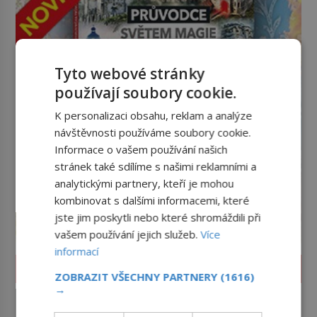
Tyto webové stránky
používají soubory cookie.
K personalizaci obsahu, reklam a analýze
návštěvnosti používáme soubory cookie.
Informace o vašem používání našich
stránek také sdílíme s našimi reklamními a
analytickými partnery, kteří je mohou
kombinovat s dalšími informacemi, které
jste jim poskytli nebo které shromáždili při
vašem používání jejich služeb.
Více
informací
VĚDA A TECHNIKA
ZOBRAZIT VŠECHNY PARTNERY
(1616)
→
Výbuch, muzeum a promenáda
v ulicích. Pět osudů