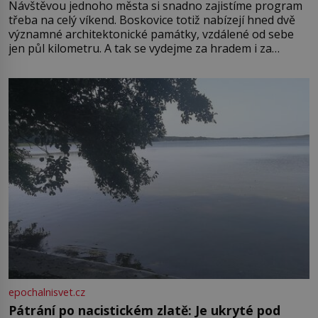
Návštěvou jednoho města si snadno zajistíme program
třeba na celý víkend. Boskovice totiž nabízejí hned dvě
významné architektonické památky, vzdálené od sebe
jen půl kilometru. A tak se vydejme za hradem i za
zámkem do krásné jihomoravské krajiny. Trhová osada
Boskovice na okraji Drahanské vrchoviny vznikla někdy
ve13. století, a už v roce 1313 kronikáři zaznamenali
epochalnisvet.cz
Pátrání po nacistickém zlatě: Je ukryté pod