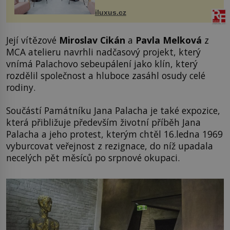
Salfordu – konkrétně do budov Blue
Tower a Orange Tower. Komplex
iluxus.cz
budov Media...
Její vítězové
Miroslav Cikán
a
Pavla Melková
z
MCA atelieru navrhli nadčasový projekt, který
vnímá Palachovo sebeupálení jako klín, který
rozdělil společnost a hluboce zasáhl osudy celé
rodiny.
Součástí Památníku Jana Palacha je také expozice,
která přibližuje především životní příběh Jana
Palacha a jeho protest, kterým chtěl 16.ledna 1969
vyburcovat veřejnost z rezignace, do níž upadala
necelých pět měsíců po srpnové okupaci.