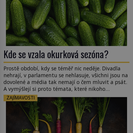
Kde se vzala okurková sezóna?
Prostě období, kdy se téměř nic neděje. Divadla
nehrají, v parlamentu se nehlasuje, všichni jsou na
dovolené a média tak nemají o čem mluvit a psát.
A vymýšlejí si proto témata, které nikoho
nezajímají. Proč je však ona letní doba spojovaná
ZAJÍMAVOSTI
zrovna s okurkami? Okurkovou sezónu známe už
od poloviny 19. století, ovšem jako Češi […]