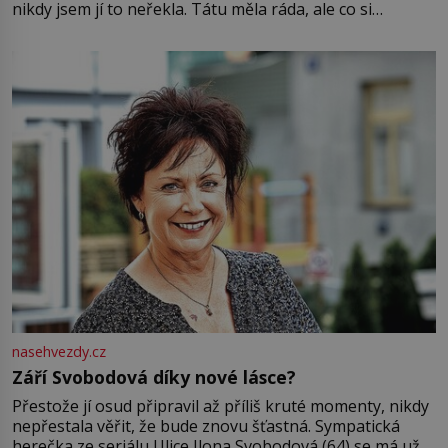
nikdy jsem jí to neřekla. Tátu měla ráda, ale co si
pamatuji, tak jsme s Mirkem byli zamilovaní mnohem víc.
Jsme spolu moc rádi Tehdy byla jiná doba, když
nasehvezdy.cz
Září Svobodová díky nové lásce?
Přestože jí osud připravil až příliš kruté momenty, nikdy
nepřestala věřit, že bude znovu šťastná. Sympatická
herečka ze seriálu Ulice Ilona Svobodová (64) se má už