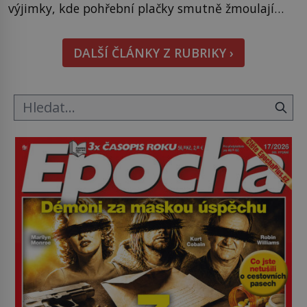
výjimky, kde pohřební plačky smutně žmoulají
kapesníky nikoli při smutečním obřadu, ale při
pohledu na výši vyměřené podpory
DALŠÍ ČLÁNKY Z RUBRIKY ›
v nezaměstnanosti. Kam vás pozveme? Unikátní
hřbitov, který si vysloužil název „Veselý“, najdeme
v rumunské vesnici Sapanta, nedaleko hranic […]