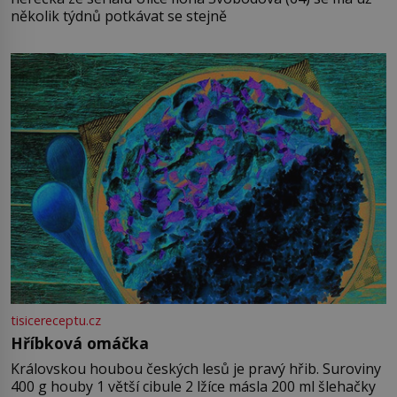
několik týdnů potkávat se stejně
tisicereceptu.cz
Hříbková omáčka
Královskou houbou českých lesů je pravý hřib. Suroviny
400 g houby 1 větší cibule 2 lžíce másla 200 ml šlehačky