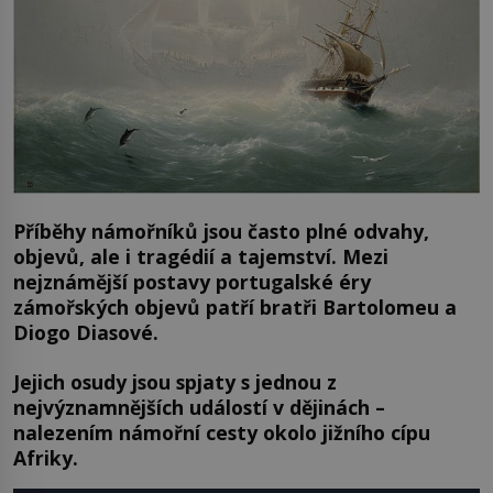
Příběhy námořníků jsou často plné odvahy,
objevů, ale i tragédií a tajemství. Mezi
nejznámější postavy portugalské éry
zámořských objevů patří bratři Bartolomeu a
Diogo Diasové.
Jejich osudy jsou spjaty s jednou z
nejvýznamnějších událostí v dějinách –
nalezením námořní cesty okolo jižního cípu
Afriky.