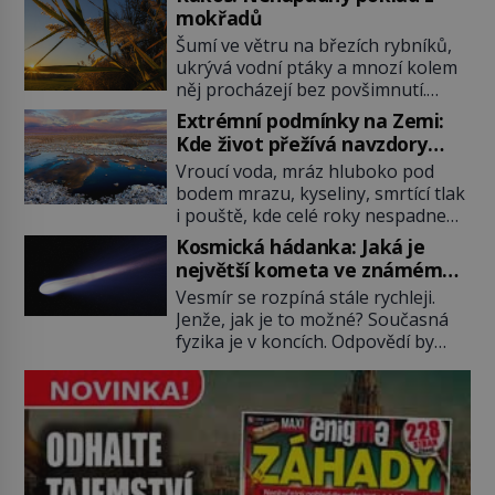
posádky také obyčejnou učitelku.
mokřadů
Po několika sekundách všem
Šumí ve větru na březích rybníků,
ztuhnou úsměvy, stroj totiž
ukrývá vodní ptáky a mnozí kolem
exploduje. Jejich konstrukce není
něj procházejí bez povšimnutí.
z levného kraje, daňové poplatníky
Přesto právě rákos pomáhal stavět
stojí miliardy dolarů. Na druhou
Extrémní podmínky na Zemi:
domy, vyrábět lodě, zapisovat první
stranu zvládnou jen představitelné
Kde život přežívá navzdory
texty a inspiroval řadu pověstí.
věci. Na malé kousky Název:
všemu
Vroucí voda, mráz hluboko pod
Tato skromná, ale užitečná
Columbia První […]
bodem mrazu, kyseliny, smrtící tlak
rostlina provází člověka už tisíce
i pouště, kde celé roky nespadne
let. Většina lidí vnímá rákos jen jako
jediná kapka deště. Na první
obyčejnou kulisu letního koupání.
Kosmická hádanka: Jaká je
pohled místa, kde nemůže
Stačí se však podívat […]
největší kometa ve známém
existovat vůbec nic. Přesto právě
vesmíru?
Vesmír se rozpíná stále rychleji.
tady vědci objevují organismy,
Jenže, jak je to možné? Současná
které posouvají hranice života.
fyzika je v koncích. Odpovědí by
Každý nový nález mění naše
mohla být hypotetická temná
představy o tom, co všechno
energie. Právě na tu se zaměří
dokáže příroda a napovídá, kde
pozornost dvojice zkušených
bychom jednou […]
astronomů. Namísto ní ale objeví
něco mnohem hmatatelnějšího.
Naprosto rekordní kometu!