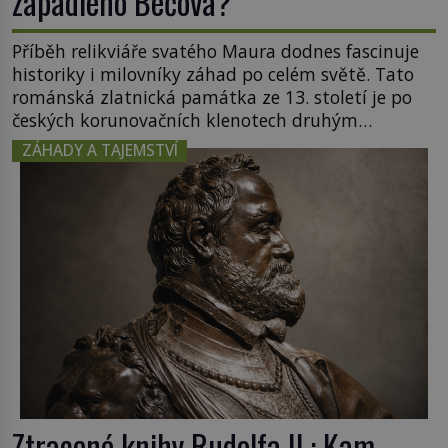
zapadlého Bečova?
Příběh relikviáře svatého Maura dodnes fascinuje
historiky i milovníky záhad po celém světě. Tato
románská zlatnická památka ze 13. století je po
českých korunovačních klenotech druhým
nejcennějším movitým majetkem v České
ZÁHADY A TAJEMSTVÍ
republice. Přestože byl klenot v roce 1985 po
dramatickém pátrání kriminalistů úspěšně
nalezen, jeho minulost stále obestírá hustá mlha.
Otázky, jak přesně se tato […]
Ztracené knihy Rudolfa II.: Kam