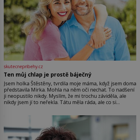
skutecnepribehy.cz
Ten můj chlap je prostě báječný
Jsem holka Štěstěny, tvrdila moje máma, když jsem doma
představila Mirka. Mohla na něm oči nechat. To nadšení
ji neopustilo nikdy. Myslím, že mi trochu záviděla, ale
nikdy jsem jí to neřekla. Tátu měla ráda, ale co si
pamatuji, tak jsme s Mirkem byli zamilovaní mnohem víc.
Jsme spolu moc rádi Tehdy byla jiná doba, když