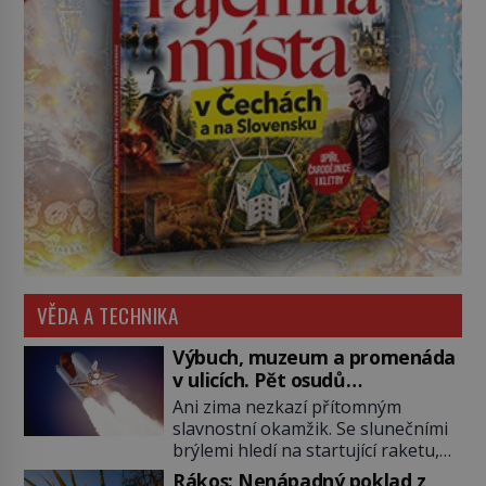
VĚDA A TECHNIKA
Výbuch, muzeum a promenáda
v ulicích. Pět osudů
nejslavnějších raketoplánů
Ani zima nezkazí přítomným
slavnostní okamžik. Se slunečními
brýlemi hledí na startující raketu,
která má do vesmíru vynést kromě
Rákos: Nenápadný poklad z