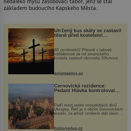
nedaleko mysu zásobovací tábor, jenž se stal
základem budoucího Kapského Města.
Utržený kus skály se zastavil
těsně před kostelem!
Ochránila ho boží síla?
30 centimetrů! Přesně v takové
vzdálenosti se od amerického
kostela zastavil obrovský 20tunový
balvan, který se v květnu 2014
nečekaně odtrhl od nedaleké skály
při její demolici. Podle místních stojí
enigmaplus.cz
...
Černovická rezidence:
Pedant Hlávka kontroloval
každou cihlu
Patří mezi sedm novodobých divů
Ukrajiny. Řeč je o obřím černovickém
areálu, za jehož vznikem stál slavný
český architekt Josef Hlávka. Ten si
na něm dal mimořádně záležet. Jeho
stavební plány by při ...
historyplus.cz