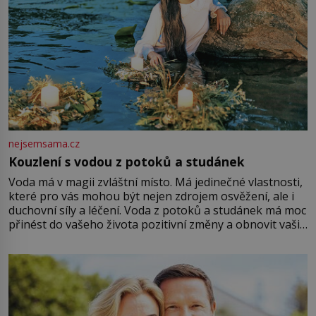
nejsemsama.cz
Kouzlení s vodou z potoků a studánek
Voda má v magii zvláštní místo. Má jedinečné vlastnosti,
které pro vás mohou být nejen zdrojem osvěžení, ale i
duchovní síly a léčení. Voda z potoků a studánek má moc
přinést do vašeho života pozitivní změny a obnovit vaši
energii. Využitím těchto přírodních zdrojů v magii
můžete obohatit své rituály a přinést do svého života
větší harmonii a klid. Je důležité