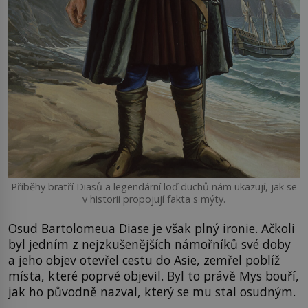
Příběhy bratří Diasů a legendární loď duchů nám ukazují, jak se
v historii propojují fakta s mýty.
Osud Bartolomeua Diase je však plný ironie. Ačkoli
byl jedním z nejzkušenějších námořníků své doby
a jeho objev otevřel cestu do Asie, zemřel poblíž
místa, které poprvé objevil. Byl to právě Mys bouří,
jak ho původně nazval, který se mu stal osudným.