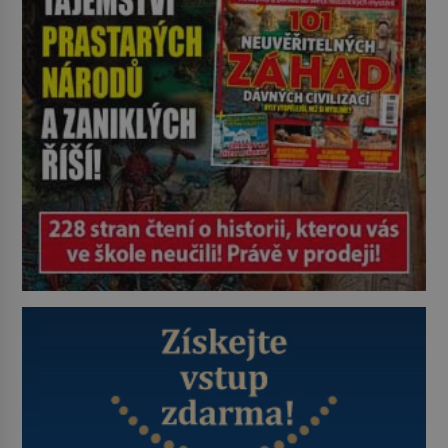
Astronomové Pedro Bernardinelli a
Gary Bernstein mravenčí prací
zkoumají archivní snímky v rámci
Průzkumu temné energie […]