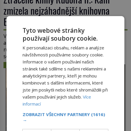
zmizela nejzáhadnější knihovna
Evropy?
Tyto webové stránky
V komnatách Pražského hradu se třpytí křišťály,
používají soubory cookie.
astronomické přístroje i podivné alchymistické
K personalizaci obsahu, reklam a analýze
rukopisy. Císař Rudolf II. shromažďuje vše, co
návštěvnosti používáme soubory cookie.
souvisí s tajemstvím přírody, hvězd i lidského
Informace o vašem používání našich
poznání. Jenže po jeho smrti se jeho slavné sbírky
ZÁHADY A TAJEMSTVÍ
stránek také sdílíme s našimi reklamními a
začínají rozpadat a část z nich mizí navždy. Kdo
odnesl nejvzácnější knihy? A existují ještě někde
analytickými partnery, kteří je mohou
zapomenuté rukopisy, které nikdo […]
kombinovat s dalšími informacemi, které
jste jim poskytli nebo které shromáždili při
vašem používání jejich služeb.
Více
informací
ZOBRAZIT VŠECHNY PARTNERY
(1616)
→