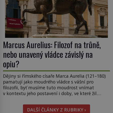
Marcus Aurelius: Filozof na trůně,
nebo unavený vládce závislý na
opiu?
Dějiny si římského císaře Marca Aurelia (121–180)
pamatují jako moudrého vládce s vášní pro
filozofii, byť musíme tuto moudrost vnímat
v kontextu jeho postavení i doby, ve které žil.
Máme však nyní rozbít tuto obecně přijímanou
pravdu na padrť a prohlásit, že to byl jen životem
DALŠÍ ČLÁNKY Z RUBRIKY ›
unavený a drogou ovládaný muž? Marcus Aurelius