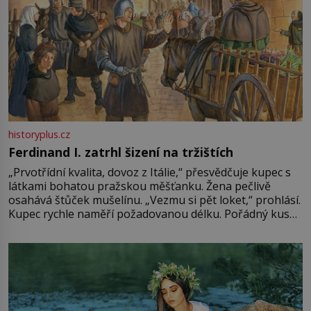
historyplus.cz
Ferdinand I. zatrhl šizení na tržištích
„Prvotřídní kvalita, dovoz z Itálie,“ přesvědčuje kupec s
látkami bohatou pražskou měšťanku. Žena pečlivě
osahává štůček mušelínu. „Vezmu si pět loket,“ prohlásí.
Kupec rychle naměří požadovanou délku. Pořádný kus
mu přitom zůstane za prsty… „Na šaty ho bude málo,
milostpaní. Stačí jenom na sukni,“ zhodnotí švadlena
množství růžového mušelínu. „Ošidili vás, podívejte.“
Vezme do ruky dřevěnou