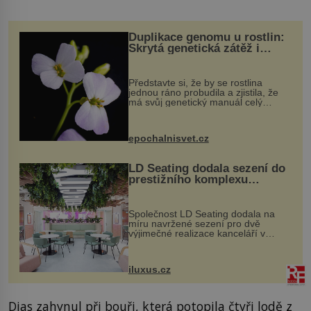
Duplikace genomu u rostlin:
Skrytá genetická zátěž i
evoluční výhoda
Představte si, že by se rostlina
jednou ráno probudila a zjistila, že
má svůj genetický manuál celý
dvakrát. Přesně to se občas v
přírodě stane – a podle nového
výzkumu to může být pro druhy
epochalnisvet.cz
vstupenka...
LD Seating dodala sezení do
prestižního komplexu
MediaCityUK v Salfordu
Společnost LD Seating dodala na
míru navržené sezení pro dvě
výjimečné realizace kanceláří v
areálu MediaCityUK v anglickém
Salfordu – konkrétně do budov Blue
Tower a Orange Tower. Komplex
iluxus.cz
budov Media...
Dias zahynul při bouři, která potopila čtyři lodě z