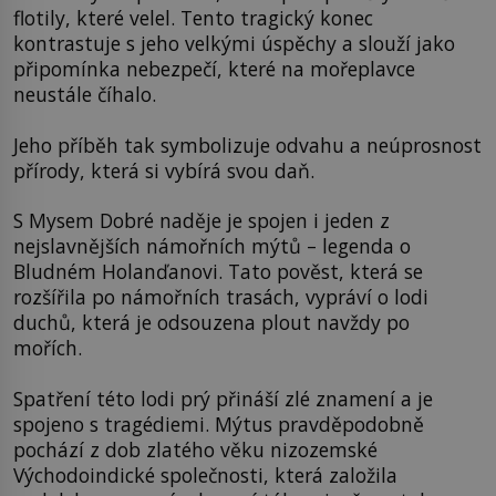
flotily, které velel. Tento tragický konec
kontrastuje s jeho velkými úspěchy a slouží jako
připomínka nebezpečí, které na mořeplavce
neustále číhalo.
Jeho příběh tak symbolizuje odvahu a neúprosnost
přírody, která si vybírá svou daň.
S Mysem Dobré naděje je spojen i jeden z
nejslavnějších námořních mýtů – legenda o
Bludném Holanďanovi. Tato pověst, která se
rozšířila po námořních trasách, vypráví o lodi
duchů, která je odsouzena plout navždy po
mořích.
Spatření této lodi prý přináší zlé znamení a je
spojeno s tragédiemi. Mýtus pravděpodobně
pochází z dob zlatého věku nizozemské
Východoindické společnosti, která založila