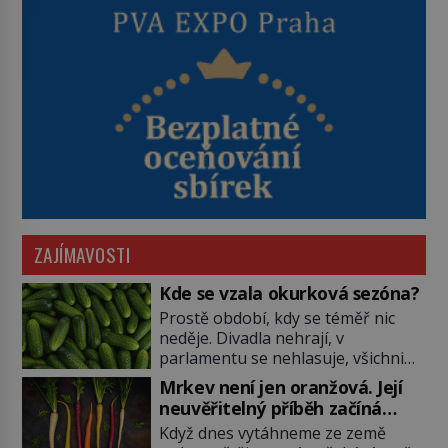
ZAJÍMAVOSTI
Kde se vzala okurková sezóna?
Prostě období, kdy se téměř nic
neděje. Divadla nehrají, v
parlamentu se nehlasuje, všichni
jsou na dovolené a média tak
Mrkev není jen oranžová. Její
nemají o čem mluvit a psát. A
neuvěřitelný příběh začíná
vymýšlejí si proto témata, které
fialovou barvou
Když dnes vytáhneme ze země
nikoho nezajímají. Proč je však ona