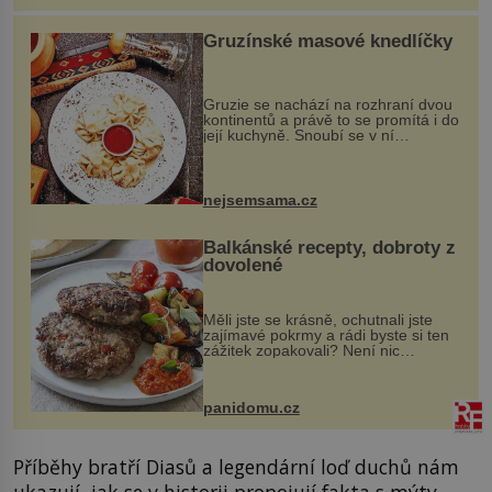
Gruzínské masové knedlíčky
Gruzie se nachází na rozhraní dvou
kontinentů a právě to se promítá i do
její kuchyně. Snoubí se v ní
evropské a asijské chutě a díky tomu
vznikají rozmanité a chuťově bohaté
pokrmy, které rozhodně st...
nejsemsama.cz
Balkánské recepty, dobroty z
dovolené
Měli jste se krásně, ochutnali jste
zajímavé pokrmy a rádi byste si ten
zážitek zopakovali? Není nic
snazšího. Pljeskavica (10 porcí)
Možná jste ji ochutnali na dovolené v
bývalé Jugoslávii, lze ji vi...
panidomu.cz
Příběhy bratří Diasů a legendární loď duchů nám
ukazují, jak se v historii propojují fakta s mýty.