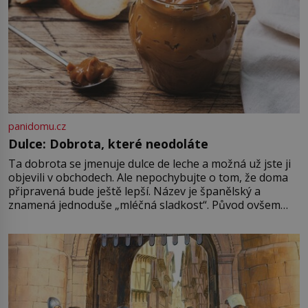
panidomu.cz
Dulce: Dobrota, které neodoláte
Ta dobrota se jmenuje dulce de leche a možná už jste ji
objevili v obchodech. Ale nepochybujte o tom, že doma
připravená bude ještě lepší. Název je španělský a
znamená jednoduše „mléčná sladkost“. Původ ovšem
není úplně jednoznačný, o autorství této receptury se
pře hned několik latinskoamerických zemí a k tomu
Francie, kde se traduje,