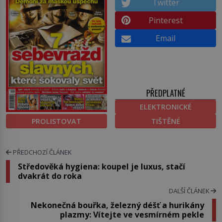
Twitter
Pinterest
Email
PŘEDPLATNÉ
ELEKTRONICKÉ
PROLISTOVAT
TIŠTĚNÉ
PŘEDCHOZÍ ČLÁNEK
Středověká hygiena: koupel je luxus, stačí
dvakrát do roka
DALŠÍ ČLÁNEK
Nekonečná bouřka, železný déšť a hurikány
plazmy: Vítejte ve vesmírném pekle