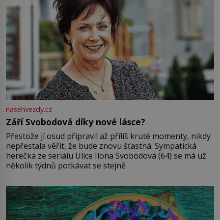
nasehvezdy.cz
Září Svobodová díky nové lásce?
Přestože jí osud připravil až příliš kruté momenty, nikdy
nepřestala věřit, že bude znovu šťastná. Sympatická
herečka ze seriálu Ulice Ilona Svobodová (64) se má už
několik týdnů potkávat se stejně