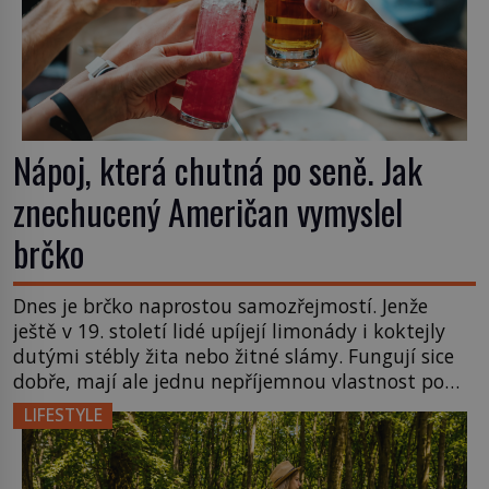
Nápoj, která chutná po seně. Jak
znechucený Američan vymyslel
brčko
Dnes je brčko naprostou samozřejmostí. Jenže
ještě v 19. století lidé upíjejí limonády i koktejly
dutými stébly žita nebo žitné slámy. Fungují sice
dobře, mají ale jednu nepříjemnou vlastnost po
chvíli se rozmáčejí a nápoji dodávají travnatou
LIFESTYLE
příchuť. Právě tahle drobná nepříjemnost přivede
amerického výrobce cigaretových náustků k
nápadu, který změní způsob pití po celém […]