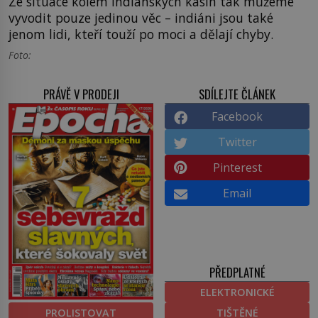
Ze situace kolem indiánských kasin tak můžeme
vyvodit pouze jedinou věc – indiáni jsou také
jenom lidi, kteří touží po moci a dělají chyby.
Foto:
PRÁVĚ V PRODEJI
SDÍLEJTE ČLÁNEK
Facebook
Twitter
Pinterest
Email
PŘEDPLATNÉ
ELEKTRONICKÉ
PROLISTOVAT
TIŠTĚNÉ