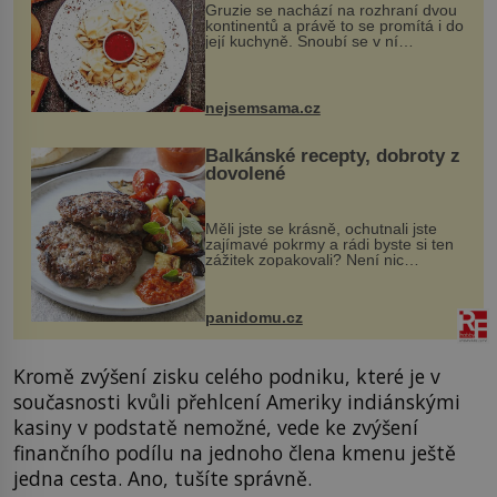
Gruzie se nachází na rozhraní dvou
kontinentů a právě to se promítá i do
její kuchyně. Snoubí se v ní
evropské a asijské chutě a díky tomu
vznikají rozmanité a chuťově bohaté
pokrmy, které rozhodně st...
nejsemsama.cz
Balkánské recepty, dobroty z
dovolené
Měli jste se krásně, ochutnali jste
zajímavé pokrmy a rádi byste si ten
zážitek zopakovali? Není nic
snazšího. Pljeskavica (10 porcí)
Možná jste ji ochutnali na dovolené v
bývalé Jugoslávii, lze ji vi...
panidomu.cz
Kromě zvýšení zisku celého podniku, které je v
současnosti kvůli přehlcení Ameriky indiánskými
kasiny v podstatě nemožné, vede ke zvýšení
finančního podílu na jednoho člena kmenu ještě
jedna cesta. Ano, tušíte správně.