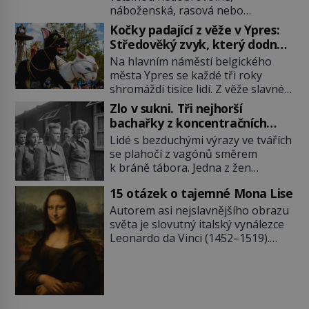
náboženská, rasová nebo
národnostní menšina obyvatel.
Kočky padající z věže v Ypres:
Bohaté historické zkušenosti mají s
Středověký zvyk, který dodnes
takovým životem Židé. Už od
budí rozpaky
Na hlavním náměstí belgického
středověku jsou totiž v každou
města Ypres se každé tři roky
chvíli nuceni v nějakém žít. Mezi ty
shromáždí tisíce lidí. Z věže slavné
nejslavnější patří i římské ghetto
tržnice létají do davu kočky, diváci
založené v roce 1555. Pokud jde o
Zlo v sukni. Tři nejhorší
jásají a snaží se je chytit. Naštěstí
vztah k Židům, nemá se Řím čím
bachařky z koncentračních
už nejde o živá zvířata, ale jenom o
chlubit. […]
táborů
Lidé s bezduchými výrazy ve tvářích
plyšové suvenýry. Kdysi to ale bylo
se plahočí z vagónů směrem
jinak. Tato veselá podívaná
k bráně tábora. Jedna z žen
připomíná jeden z nejpodivnějších
pohlédne přímo na dozorkyni a
a zároveň nejkrutějších zvyků […]
15 otázek o tajemné Mona Lise
jejich oči se setkají. Místo soucitu
však přichází gesto, které
Autorem asi nejslavnějšího obrazu
nebožačku posílá rovnou do
světa je slovutný italský vynálezce
plynové komory. Jména jako Rudolf
Leonardo da Vinci (1452–1519).
Höss (1901–1947), Josef Mengele
Jenže jeho nevinně usmívající dámu
(1911–1979) či Heinrich Himmler
obklopují otazníky, na některé
(1900–1945) zná každý, o koho se
historici odpověď objeví, jiné
historie jen otřela. Jenže […]
zůstanou nezodpovězené. Kam si ji
pověsil Napoleon? Samotný císař