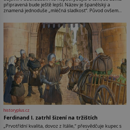
připravená bude ještě lepší. Název je španělský a
znamená jednoduše „mléčná sladkost“. Původ ovšem
není úplně jednoznačný, o autorství této receptury se
pře hned několik latinskoamerických zemí a k tomu
Francie, kde se traduje,
historyplus.cz
Ferdinand I. zatrhl šizení na tržištích
„Prvotřídní kvalita, dovoz z Itálie,“ přesvědčuje kupec s