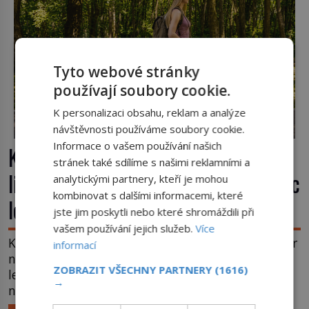
Tyto webové stránky
používají soubory cookie.
K personalizaci obsahu, reklam a analýze
návštěvnosti používáme soubory cookie.
Informace o vašem používání našich
Kufr, který se konečně rozjede. Proč
stránek také sdílíme s našimi reklamními a
lidé čekají na kolečka téměř pět tisíc
analytickými partnery, kteří je mohou
kombinovat s dalšími informacemi, které
let?
jste jim poskytli nebo které shromáždili při
vašem používání jejich služeb.
Více
Kolo patří k nejstarším vynálezům lidstva, ale kufr
informací
na kolečkách se objevuje až ve 20. století. Po tisíce
ZOBRAZIT VŠECHNY PARTNERY
(1616)
let lidé vláčejí těžká zavazadla v rukou, na zádech
→
nebo je nakládají na povozy. Stačí přitom jediný
nápad, připevnit ke kufru kolečka. Jenže právě ten