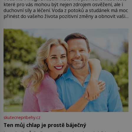
které pro vás mohou být nejen zdrojem osvěžení, ale i
duchovní síly a léčení. Voda z potoků a studánek má moc
přinést do vašeho života pozitivní změny a obnovit vaši
energii. Využitím těchto přírodních zdrojů v magii
můžete obohatit své rituály a přinést do svého života
větší harmonii a klid. Je důležité
skutecnepribehy.cz
Ten můj chlap je prostě báječný