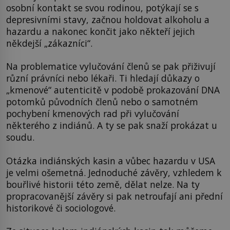
osobní kontakt se svou rodinou, potýkají se s
depresivními stavy, začnou holdovat alkoholu a
hazardu a nakonec končit jako někteří jejich
někdejší „zákazníci“.
Na problematice vylučování členů se pak přiživují
různí právníci nebo lékaři. Ti hledají důkazy o
„kmenové“ autenticitě v podobě prokazování DNA
potomků původních členů nebo o samotném
pochybení kmenových rad při vylučování
některého z indiánů. A ty se pak snaží prokázat u
soudu.
Otázka indiánských kasin a vůbec hazardu v USA
je velmi ošemetná. Jednoduché závěry, vzhledem k
bouřlivé historii této země, dělat nelze. Na ty
propracovanější závěry si pak netroufají ani přední
historikové či sociologové.