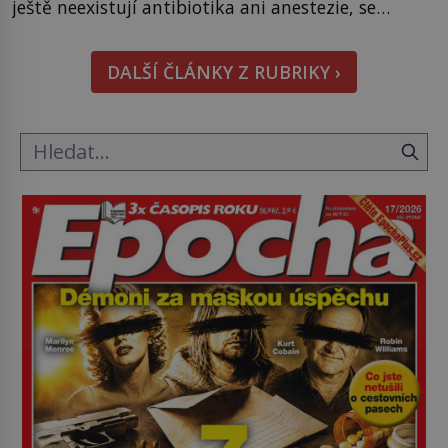
ještě neexistují antibiotika ani anestezie, se
odvážní lékaři pokoušejí vracet lidem tváře
znetvořené válkou, tresty nebo nehodami. Jejich
DALŠÍ ČLÁNKY Z RUBRIKY ›
metody jsou překvapivě promyšlené a některé
principy používají chirurgové dodnes. Úplně první
[…]