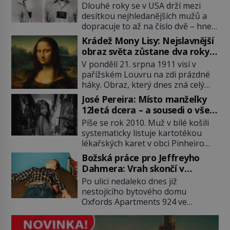
Dlouhé roky se v USA drží mezi
desítkou nejhledanějších mužů a
dopracuje to až na číslo dvě – hned
po Usámovi bin Ládinovi (1957–
Krádež Mony Lisy: Nejslavnější
2011). To je James „Whitey“ Bulger
obraz světa zůstane dva roky
(1929–2018) viněný ze spoluúčasti
nezvěstný
V pondělí 21. srpna 1911 visí v
na 19 vraždách, vydírání a lichvy. A
pařížském Louvru na zdi prázdné
samozřejmě, krom toho je ještě
háky. Obraz, který dnes zná celý
drogový dealer, který neváhá
svět, je pryč. Zpočátku si nikdo
odstranit z cesty všechny práskače,
José Pereira: Místo manželky
nemyslí, že jde o krádež.
zatímco […]
12letá dcera – a sousedi o všem
Zaměstnanci jsou přesvědčeni, že
vědí!
Píše se rok 2010. Muž v bílé košili
Mona Lisa je jen v restaurátorské
systematicky listuje kartotékou
dílně nebo u fotografa. Když se
lékařských karet v obci Pinheiro
ukáže pravda, propukne jeden z
ležící asi 20 kilometrů od farmy s
největších honů na zloděje v […]
Božská práce pro Jeffreyho
podivínským majitelem. Něco tu
Dahmera: Vrah skončí v
nesedí. Ledaže… Ledaže by ta
tratolišti krve ve vězeňských
Po ulici nedaleko dnes již
mladá dívka z farmy byla ne
umývárnách
nestojícího bytového domu
manželkou, ale dcerou – a všechny
Oxfords Apartments 924 ve
ty děti byly zplozené v incestu. Na
wisconsinském Milwaukee se
sociálním odboru jednoho z […]
potácí zcela zmatený 14letý