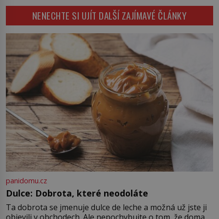
Napoleon Bonaparte (1769–1821)
NENECHTE SI UJÍT DALŠÍ ZAJÍMAVÉ ČLÁNKY
má pro malbu slabost, a tak si ji
ještě jako první konzul přemístí do
své ložnice v Tuilerisjkém […]
panidomu.cz
Dulce: Dobrota, které neodoláte
Ta dobrota se jmenuje dulce de leche a možná už jste ji
objevili v obchodech. Ale nepochybujte o tom, že doma