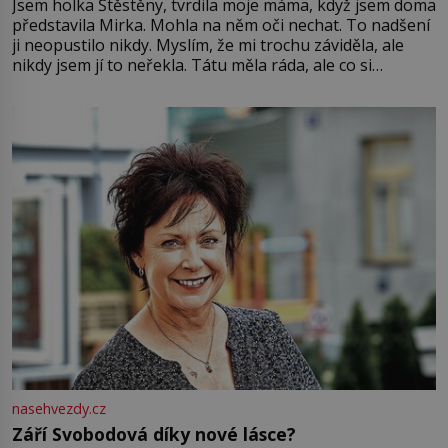
Jsem holka Štěstěny, tvrdila moje máma, když jsem doma
představila Mirka. Mohla na něm oči nechat. To nadšení
ji neopustilo nikdy. Myslím, že mi trochu záviděla, ale
nikdy jsem jí to neřekla. Tátu měla ráda, ale co si
pamatuji, tak jsme s Mirkem byli zamilovaní mnohem víc.
Jsme spolu moc rádi Tehdy byla jiná doba, když
nasehvezdy.cz
Září Svobodová díky nové lásce?