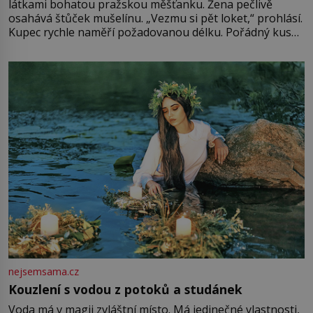
látkami bohatou pražskou měšťanku. Žena pečlivě
osahává štůček mušelínu. „Vezmu si pět loket,“ prohlásí.
Kupec rychle naměří požadovanou délku. Pořádný kus
mu přitom zůstane za prsty… „Na šaty ho bude málo,
milostpaní. Stačí jenom na sukni,“ zhodnotí švadlena
množství růžového mušelínu. „Ošidili vás, podívejte.“
Vezme do ruky dřevěnou
nejsemsama.cz
Kouzlení s vodou z potoků a studánek
Voda má v magii zvláštní místo. Má jedinečné vlastnosti,