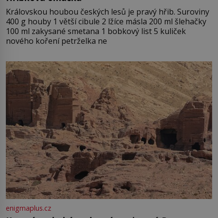
Královskou houbou českých lesů je pravý hřib. Suroviny
400 g houby 1 větší cibule 2 lžíce másla 200 ml šlehačky
100 ml zakysané smetana 1 bobkový list 5 kuliček
nového koření petrželka ne
enigmaplus.cz