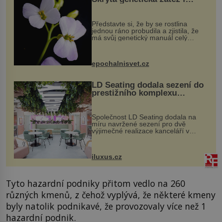
evoluční výhoda
Představte si, že by se rostlina
jednou ráno probudila a zjistila, že
má svůj genetický manuál celý
dvakrát. Přesně to se občas v
přírodě stane – a podle nového
výzkumu to může být pro druhy
epochalnisvet.cz
vstupenka...
LD Seating dodala sezení do
prestižního komplexu
MediaCityUK v Salfordu
Společnost LD Seating dodala na
míru navržené sezení pro dvě
výjimečné realizace kanceláří v
areálu MediaCityUK v anglickém
Salfordu – konkrétně do budov Blue
Tower a Orange Tower. Komplex
iluxus.cz
budov Media...
Tyto hazardní podniky přitom vedlo na 260
různých kmenů, z čehož vyplývá, že některé kmeny
byly natolik podnikavé, že provozovaly více než 1
hazardní podnik.