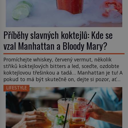
Příběhy slavných koktejlů: Kde se
vzal Manhattan a Bloody Mary?
Promíchejte whiskey, červený vermut, několik
střiků koktejlových bitters a led, sceďte, ozdobte
koktejlovou třešinkou a tadá… Manhattan je tu! A
pokud to má být skutečně on, dejte si pozor, ať
místo klasické americké rye whiskey či klidně
LIFESTYLE
bourbonu nepoužijete skotskou whisku. Co se
stane? Inu, koktejl bude stále skvělý, ale už to
nebude Manhattan ale […]