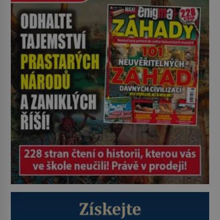
Konerak Sinthasomphone. Když ho
zastaví policejní hlídka, ochable jí
nadiktuje adresu „jeho kamaráda“.
Strážníci ho dopraví zpět do
udaného bytu. Oním „kamarádem“
je ovšem jeden z nejslavnějších
vrahů, Jeffrey Dahmer (1960–1994).
Je 27. května 1991. […]