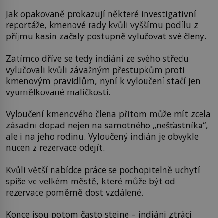
Jak opakovaně prokazují některé investigativní
reportáže, kmenové rady kvůli vyššímu podílu z
příjmu kasin začaly postupně vylučovat své členy.
Zatímco dříve se tedy indiáni ze svého středu
vylučovali kvůli závažným přestupkům proti
kmenovým pravidlům, nyní k vyloučení stačí jen
vyumělkované maličkosti.
Vyloučení kmenového člena přitom může mít zcela
zásadní dopad nejen na samotného „nešťastníka“,
ale i na jeho rodinu. Vyloučený indián je obvykle
nucen z rezervace odejít.
Kvůli větší nabídce práce se pochopitelně uchytí
spíše ve velkém městě, které může být od
rezervace poměrně dost vzdálené.
Konce jsou potom často stejné – indiáni ztrácí