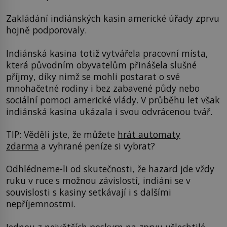
Zakládání indiánských kasin americké úřady zprvu
hojně podporovaly.
Indiánská kasina totiž vytvářela pracovní místa,
která původním obyvatelům přinášela slušné
příjmy, díky nimž se mohli postarat o své
mnohačetné rodiny i bez zabavené půdy nebo
sociální pomoci americké vlády. V průběhu let však
indiánská kasina ukázala i svou odvrácenou tvář.
TIP: Věděli jste, že můžete
hrát automaty
zdarma
a vyhrané peníze si vybrat?
Odhlédneme-li od skutečnosti, že hazard jde vždy
ruku v ruce s možnou závislostí, indiáni se v
souvislosti s kasiny setkávají i s dalšími
nepříjemnostmi.
Jednou z největších poskvrn na zprvu ušlechtilé