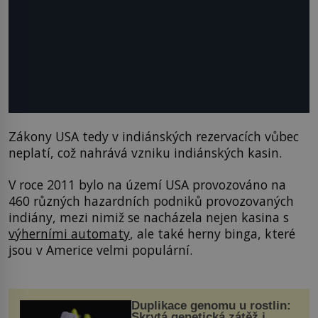
Zákony USA tedy v indiánských rezervacích vůbec
neplatí, což nahrává vzniku indiánských kasin.
V roce 2011 bylo na území USA provozováno na
460 různých hazardních podniků provozovaných
indiány, mezi nimiž se nacházela nejen kasina s
výherními automaty
, ale také herny binga, které
jsou v Americe velmi populární.
Duplikace genomu u rostlin:
Skrytá genetická zátěž i