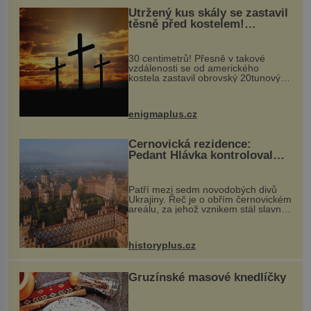
Utržený kus skály se zastavil
těsně před kostelem!
Ochránila ho boží síla?
30 centimetrů! Přesně v takové
vzdálenosti se od amerického
kostela zastavil obrovský 20tunový
balvan, který se v květnu 2014
nečekaně odtrhl od nedaleké skály
při její demolici. Podle místních stojí
enigmaplus.cz
...
Černovická rezidence:
Pedant Hlávka kontroloval
každou cihlu
Patří mezi sedm novodobých divů
Ukrajiny. Řeč je o obřím černovickém
areálu, za jehož vznikem stál slavný
český architekt Josef Hlávka. Ten si
na něm dal mimořádně záležet. Jeho
stavební plány by při ...
historyplus.cz
Gruzínské masové knedlíčky