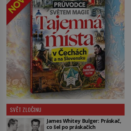
SVĚT ZLOČINU
James Whitey Bulger: Práskač,
co šel po práskačích