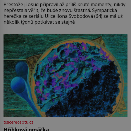
Přestože jí osud připravil až příliš kruté momenty, nikdy
nepřestala věřit, že bude znovu šťastná. Sympatická
herečka ze seriálu Ulice Ilona Svobodová (64) se má už
několik týdnů potkávat se stejně
tisicereceptu.cz
Hříbková omáčka