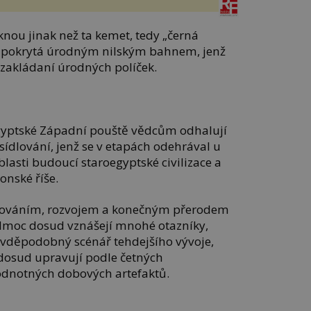
nou jinak než ta kemet, tedy „černá
čká pokrytá úrodným nilským bahnem, jenž
 zakládaní úrodných políček.
egyptské Západní pouště vědcům odhalují
ídlování, jenž se v etapách odehrával u
blasti budoucí staroegyptské civilizace a
onské říše.
ídlováním, rozvojem a konečným přerodem
elmoc dosud vznášejí mnohé otazníky,
avděpodobný scénář tehdejšího vývoje,
a dosud upravují podle četných
odnotných dobových artefaktů.