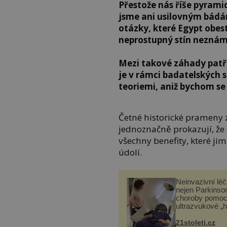
Přestože nás říše pyramid
jsme ani usilovným bádá
otázky, které Egypt obest
neprostupný stín neznám
Mezi takové záhady patří
je v rámci badatelských 
teoriemi, aniž bychom se
Četné historické prameny ze 
jednoznačně prokazují, že
všechny benefity, které ji
údolí.
Neinvazivní lé
nejen Parkinso
choroby pomoc
ultrazvukové „
21stoleti.cz