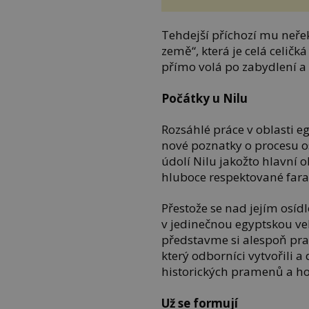
Tehdejší příchozí mu neřek
země“, která je celá celi
přímo volá po zabydlení a
Počátky u Nilu
Rozsáhlé práce v oblasti 
nové poznatky o procesu os
údolí Nilu jakožto hlavní o
hluboce respektované fara
Přestože se nad jejím os
v jedinečnou egyptskou v
představme si alespoň pr
který odborníci vytvořili 
historických pramenů a h
Už se formují