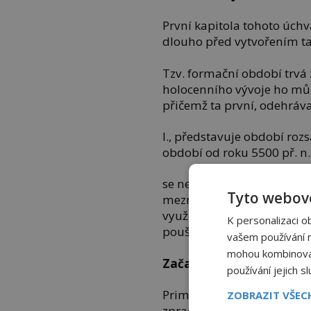
První kapitola tohoto úchv
dlouho před vytvořením t
Tzv. formační období trvá 
holocenního vývoje ho můž
přičemž ta první, odehrávaj
l., představuje období roz
období od roku 5500 př. n. 
se nese ve znamení ubývaj
Tyto webové
mezníku v podobě rozsáhl
využívajících oblast egyp
K personalizaci o
pouště směrem do nilskéh
vašem používání na
mohou kombinovat 
Začalo to rybolovem
používání jejich s
Primární kapitoly vývoje t
ZOBRAZIT VŠE
zpracovány vědci, nás m