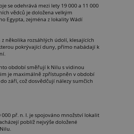
je se odehrává mezi lety 19 000 a 11 000
ešních vědců je doložena velkým
o Egypta, zejména z lokality Wádí
 z několika rozsáhlých údolí, klesajících
kterou pokrývající duny, přímo nabádají k
ní.
mto období směřují k Nilu s vidinou
jim je maximálně zpřístupněn v období
 do září, což dosvědčují nálezy sumčích
000 př. n. l. je spojováno množství lokalit
acházejí poblíž nejvýše doložené
Nilu.