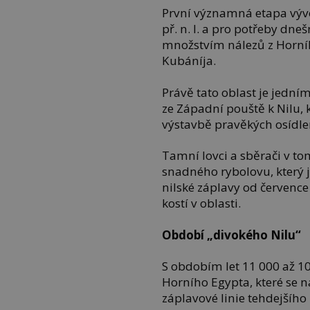
První významná etapa vývo
př. n. l. a pro potřeby dn
množstvím nálezů z Horníh
Kubáníja.
Právě tato oblast je jedním
ze Západní pouště k Nilu, 
výstavbě pravěkých osídle
Tamní lovci a sběrači v to
snadného rybolovu, který 
nilské záplavy od července
kostí v oblasti.
Období „divokého Nilu“
S obdobím let 11 000 až 10 
Horního Egypta, které se n
záplavové linie tehdejšího 