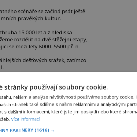
atného scénáře se začíná psát ještě
amních pravěkých kultur.
zhruba 15 000 let a z hlediska
eme rozdělit na dvě stěžejní etapy,
ící se mezi lety 8000–5500 př. n.
sáhlejších dešťových srážek, zatímco
l.
ících srážek a významného historického
 stránky používají soubory cookie.
ého stěhování populací, původně
tské Východní, a především Západní
bsahu, reklam a analýze návštěvnosti používáme soubory cookie. 
o údolí.
šich stránek také sdílíme s našimi reklamními a analytickými partn
s dalšími informacemi, které jste jim poskytli nebo které shromá
lužeb.
Více informací
amní oblasti, které jsou přehledně
CHNY PARTNERY
(1616) →
ohou snadným způsobem seznámit s