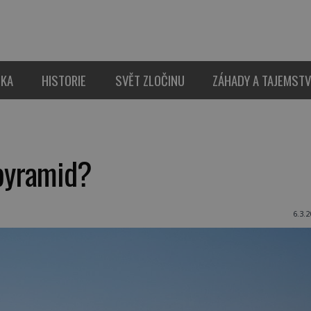
IKA
HISTORIE
SVĚT ZLOČINU
ZÁHADY A TAJEMSTV
 pyramid?
6.3.