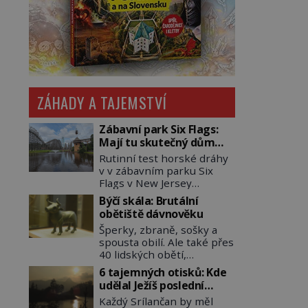
ZÁHADY A TAJEMSTVÍ
Zábavní park Six Flags:
Mají tu skutečný dům
hrůzy!
Rutinní test horské dráhy
v v zábavním parku Six
Flags v New Jersey
dopadne 16. srpna 1981
Býčí skála: Brutální
katastrofou. 20letý technik
obětiště dávnověku
Scott Tyler se zřítí na zem!
Šperky, zbraně, sošky a
Zranění jsou neslučitelná
spousta obilí. Ale také přes
se životem. „Nepoužil
40 lidských obětí,
bezpečnostní zábranu,“
převážně dívek, z nichž
osvětlí smrtelnou nehodu
6 tajemných otisků: Kde
některým rozetnou hlavu
tiskový mluvčí parku a
udělal Ježíš poslední
a useknou končetiny. To je
vyšetřovatelé mu dávají za
pozemský krok?
Každý Srílančan by měl
slavný halštatský pohřeb.
pravdu: „Atrakce je v