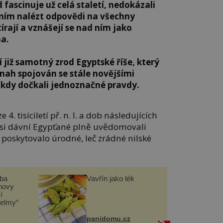
 fascinuje už celá staletí, nedokázali
ním nalézt odpovědi na všechny
írají a vznášejí se nad ním jako
a.
 již samotný zrod Egyptské říše, který
snah spojován se stále novějšími
 kdy dočkali jednoznačné pravdy.
4. tisíciletí př. n. l. a dob následujících
 si dávní Egypťané plně uvědomovali
m poskytovalo úrodné, leč zrádné nilské
čba
Vavřín jako lék
novy
í
helmy“
panidomu.cz