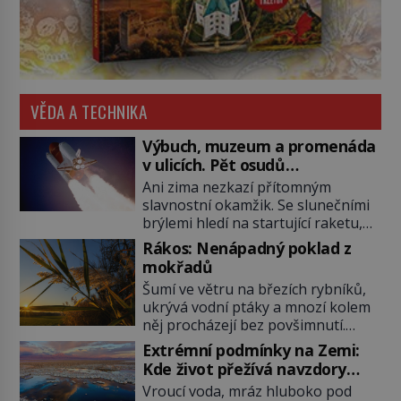
VĚDA A TECHNIKA
Výbuch, muzeum a promenáda
v ulicích. Pět osudů
nejslavnějších raketoplánů
Ani zima nezkazí přítomným
slavnostní okamžik. Se slunečními
brýlemi hledí na startující raketu,
která má do vesmíru vynést kromě
Rákos: Nenápadný poklad z
posádky také obyčejnou učitelku.
mokřadů
Po několika sekundách všem
Šumí ve větru na březích rybníků,
ztuhnou úsměvy, stroj totiž
ukrývá vodní ptáky a mnozí kolem
exploduje. Jejich konstrukce není
něj procházejí bez povšimnutí.
z levného kraje, daňové poplatníky
Přesto právě rákos pomáhal stavět
stojí miliardy dolarů. Na druhou
Extrémní podmínky na Zemi:
domy, vyrábět lodě, zapisovat první
stranu zvládnou jen představitelné
Kde život přežívá navzdory
texty a inspiroval řadu pověstí.
věci. Na malé kousky Název:
všemu
Vroucí voda, mráz hluboko pod
Tato skromná, ale užitečná