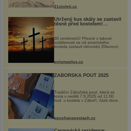
nohou, a způsobuje bole...
21stoleti.cz
Utržený kus skály se zastavil
těsně před kostelem!
Ochránila ho boží síla?
30 centimetrů! Přesně v takové
vzdálenosti se od amerického
kostela zastavil obrovský 20tunový
balvan, který se v květnu 2014
nečekaně odtrhl od nedaleké skály
při její demolici. Podle místních stojí
enigmaplus.cz
...
ZÁBOŘSKÁ POUŤ 2025
Tradiční Zábořská pouť, která se
koná v neděli 7.9.2025 od 11:00
hod. u kostela v Záboří, části obce
Kly u Mělníka. V programu naleznete
komentovanou prohlídku kostela,
dobovou hudbu, řemesla, atrakce...
epochanacestach.cz
Černovická rezidence: