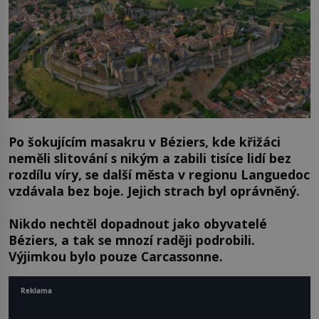
Po šokujícím masakru v Béziers, kde křižáci
neměli slitování s nikým a zabili tisíce lidí bez
rozdílu víry, se další města v regionu Languedoc
vzdávala bez boje. Jejich strach byl oprávněný.
Nikdo nechtěl dopadnout jako obyvatelé
Béziers, a tak se mnozí raději podrobili.
Výjimkou bylo pouze Carcassonne.
Reklama