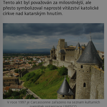
Tento akt byl považován za milosrdnější, ale
přesto symbolizoval naprosté vítězství katolické
církve nad katarským hnutím.
V roce 1997 je Carcassonne zařazeno na seznam kulturních
památek organizace UNESCO.