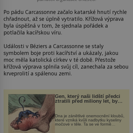
Po pádu Carcassonne začalo katarské hnutí rychle
chřadnout, až se úplně vytratilo. Křížová výprava
byla úspěšná v tom, že sjednala pořádek a
potlačila kacířskou víru.
Události v Béziers a Carcassonne se staly
symbolem boje proti kacířství a ukázaly, jakou
moc měla katolická církev v té době. Přestože
křížová výprava splnila svůj cíl, zanechala za sebou
krveprolití a spálenou zemi.
Gen, který naši lidští předci
ztratili před miliony let, by
mohl pomoci s léčbou
„nemoci králů“
Dna je zánětlivé onemocnění kloubů,
které vzniká kvůli nadbytku kyseliny
močové v těle. Ta se ve formě
krystalků ukládá v blízkosti kloubů,
nejčastěji přitom postihuje palce na