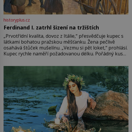
historyplus.cz
Ferdinand I. zatrhl šizení na tržištích
„Prvotřídní kvalita, dovoz z Itálie,“ přesvědčuje kupec s
látkami bohatou pražskou měšťanku. Žena pečlivě
osahává štůček mušelínu. „Vezmu si pět loket,“ prohlásí.
Kupec rychle naměří požadovanou délku. Pořádný kus
mu přitom zůstane za prsty… „Na šaty ho bude málo,
milostpaní. Stačí jenom na sukni,“ zhodnotí švadlena
množství růžového mušelínu. „Ošidili vás, podívejte.“
Vezme do ruky dřevěnou