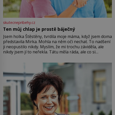
skutecnepribehy.cz
Ten můj chlap je prostě báječný
Jsem holka Štěstěny, tvrdila moje máma, když jsem doma
představila Mirka. Mohla na něm oči nechat. To nadšení
ji neopustilo nikdy. Myslím, že mi trochu záviděla, ale
nikdy jsem jí to neřekla. Tátu měla ráda, ale co si
pamatuji, tak jsme s Mirkem byli zamilovaní mnohem víc.
Jsme spolu moc rádi Tehdy byla jiná doba, když