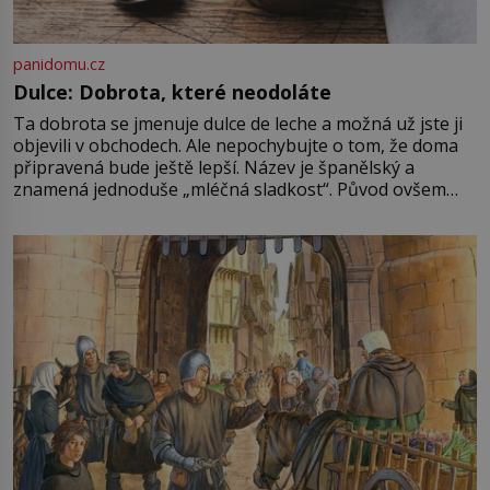
panidomu.cz
Dulce: Dobrota, které neodoláte
Ta dobrota se jmenuje dulce de leche a možná už jste ji
objevili v obchodech. Ale nepochybujte o tom, že doma
připravená bude ještě lepší. Název je španělský a
znamená jednoduše „mléčná sladkost“. Původ ovšem
není úplně jednoznačný, o autorství této receptury se
pře hned několik latinskoamerických zemí a k tomu
Francie, kde se traduje,