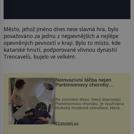
Město, jehož jméno dnes nese slavná hra, bylo
považováno za jednu z nejpevnějších a nejlépe
opevněných pevností v kraji. Bylo to místo, kde
katarské hnutí, podporované vlivnou dynastií
Trencavelů, bujelo ve velkém.
Neinvazivní léčba nejen
Parkinsonovy choroby
pomocí ultrazvukové
„helmy“
Ke zmírnění třesu, který doprovází
Parkinsonovu chorobu, je využívána
hluboká mozková stimulace, která
však vyžaduje vysoce invazivní
zákrok. Ultrazvuk zase není vhodný
k dostatečně přesnému zacílení ...
21stoleti.cz