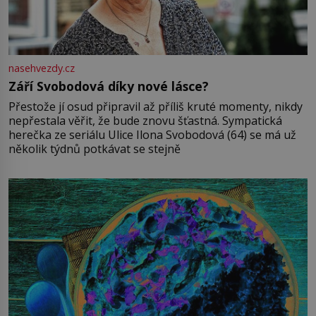
nasehvezdy.cz
Září Svobodová díky nové lásce?
Přestože jí osud připravil až příliš kruté momenty, nikdy
nepřestala věřit, že bude znovu šťastná. Sympatická
herečka ze seriálu Ulice Ilona Svobodová (64) se má už
několik týdnů potkávat se stejně