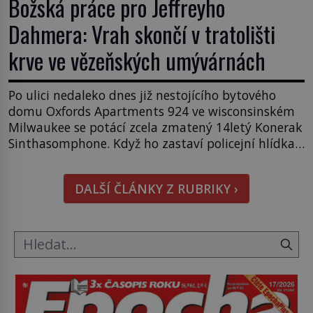
Božská práce pro Jeffreyho
Dahmera: Vrah skončí v tratolišti
krve ve vězeňských umývárnách
Po ulici nedaleko dnes již nestojícího bytového
domu Oxfords Apartments 924 ve wisconsinském
Milwaukee se potácí zcela zmatený 14letý Konerak
Sinthasomphone. Když ho zastaví policejní hlídka,
ochable jí nadiktuje adresu „jeho kamaráda“.
Strážníci ho dopraví zpět do udaného bytu. Oním
DALŠÍ ČLÁNKY Z RUBRIKY ›
„kamarádem“ je ovšem jeden z nejslavnějších
vrahů, Jeffrey Dahmer (1960–1994). Je 27. května
1991. […]