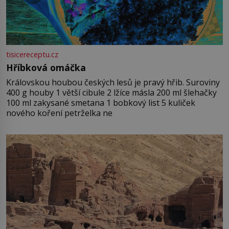
tisicereceptu.cz
Hříbková omáčka
Královskou houbou českých lesů je pravý hřib. Suroviny
400 g houby 1 větší cibule 2 lžíce másla 200 ml šlehačky
100 ml zakysané smetana 1 bobkový list 5 kuliček
nového koření petrželka ne