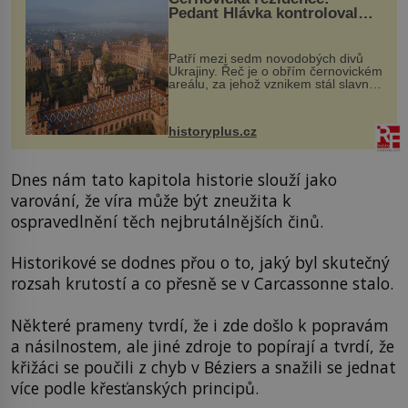
Pedant Hlávka kontroloval
každou cihlu
Patří mezi sedm novodobých divů
Ukrajiny. Řeč je o obřím černovickém
areálu, za jehož vznikem stál slavný
český architekt Josef Hlávka. Ten si
na něm dal mimořádně záležet. Jeho
stavební plány by při ...
historyplus.cz
Dnes nám tato kapitola historie slouží jako
varování, že víra může být zneužita k
ospravedlnění těch nejbrutálnějších činů.
Historikové se dodnes přou o to, jaký byl skutečný
rozsah krutostí a co přesně se v Carcassonne stalo.
Některé prameny tvrdí, že i zde došlo k popravám
a násilnostem, ale jiné zdroje to popírají a tvrdí, že
křižáci se poučili z chyb v Béziers a snažili se jednat
více podle křesťanských principů.