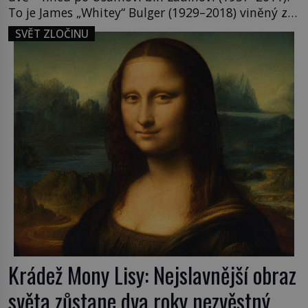
To je James „Whitey“ Bulger (1929–2018) viněný ze
spoluúčasti na 19 vraždách, vydírání a lichvy. A
SVĚT ZLOČINU
samozřejmě, krom toho je ještě drogový dealer,
který neváhá odstranit z cesty všechny práskače,
zatímco […]
Krádež Mony Lisy: Nejslavnější obraz
světa zůstane dva roky nezvěstný