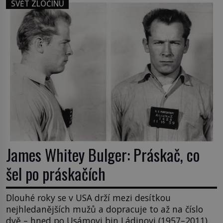
SVĚT ZLOČINU
James Whitey Bulger: Práskač, co
šel po práskačích
Dlouhé roky se v USA drží mezi desítkou
nejhledanějších mužů a dopracuje to až na číslo
dvě – hned po Usámovi bin Ládinovi (1957–2011).