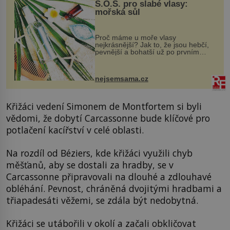
S.O.S. pro slabé vlasy:
mořská sůl
Proč máme u moře vlasy
nejkrásnější? Jak to, že jsou hebčí,
pevnější a bohatší už po prvním
vykoupání? Protože sůl obsažená v
mořské vodě má blahodárný vliv.
Nejen na tělo a pokožku, ale i na
nejsemsama.cz
vlasy. ...
Křižáci vedení Simonem de Montfortem si byli
vědomi, že dobytí Carcassonne bude klíčové pro
potlačení kacířství v celé oblasti.
Na rozdíl od Béziers, kde křižáci využili chyb
měšťanů, aby se dostali za hradby, se v
Carcassonne připravovali na dlouhé a zdlouhavé
obléhání. Pevnost, chráněná dvojitými hradbami a
třiapadesáti věžemi, se zdála být nedobytná.
Křižáci se utábořili v okolí a začali obkličovat