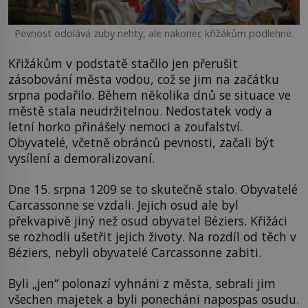
Pevnost odolává zuby nehty, ale nakonec křižákům podlehne.
Křižákům v podstatě stačilo jen přerušit
zásobování města vodou, což se jim na začátku
srpna podařilo. Během několika dnů se situace ve
městě stala neudržitelnou. Nedostatek vody a
letní horko přinášely nemoci a zoufalství.
Obyvatelé, včetně obránců pevnosti, začali být
vysílení a demoralizovaní.
Dne 15. srpna 1209 se to skutečně stalo. Obyvatelé
Carcassonne se vzdali. Jejich osud ale byl
překvapivě jiný než osud obyvatel Béziers. Křižáci
se rozhodli ušetřit jejich životy. Na rozdíl od těch v
Béziers, nebyli obyvatelé Carcassonne zabiti.
Byli „jen“ polonazí vyhnáni z města, sebrali jim
všechen majetek a byli ponecháni napospas osudu.