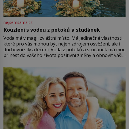
nejsemsama.cz
Kouzlení s vodou z potoků a studánek
Voda má v magii zvláštní místo. Má jedinečné vlastnosti,
které pro vás mohou být nejen zdrojem osvěžení, ale i
duchovní síly a léčení. Voda z potoků a studánek má moc
přinést do vašeho života pozitivní změny a obnovit vaši
energii. Využitím těchto přírodních zdrojů v magii
můžete obohatit své rituály a přinést do svého života
větší harmonii a klid. Je důležité