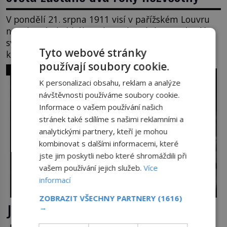
V pondělí 21. srpna 1911 visí v pařížském Louvru
na zdi prázdné háky. Obraz, který dnes zná celý
svět, je pryč. Zpočátku si nikdo nemyslí, že jde o
Tyto webové stránky
krádež. Zaměstnanci jsou přesvědčeni, že Mona
používají soubory cookie.
Lisa je jen v restaurátorské dílně nebo u fotografa.
SVĚT ZLOČINU
Když se ukáže pravda, propukne jeden z největších
K personalizaci obsahu, reklam a analýze
honů na zloděje v […]
návštěvnosti používáme soubory cookie.
Informace o vašem používání našich
stránek také sdílíme s našimi reklamními a
analytickými partnery, kteří je mohou
kombinovat s dalšími informacemi, které
jste jim poskytli nebo které shromáždili při
vašem používání jejich služeb.
Více
informací
ZOBRAZIT VŠECHNY PARTNERY
(1616)
José Pereira: Místo manželky 12letá
→