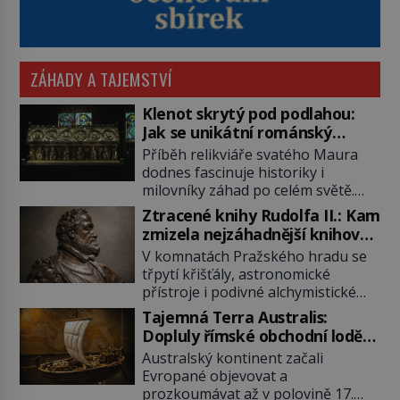
ZÁHADY A TAJEMSTVÍ
Klenot skrytý pod podlahou:
Jak se unikátní románský
poklad dostal do zapadlého
Příběh relikviáře svatého Maura
Bečova?
dodnes fascinuje historiky i
milovníky záhad po celém světě.
Tato románská zlatnická památka
Ztracené knihy Rudolfa II.: Kam
ze 13. století je po českých
zmizela nejzáhadnější knihovna
korunovačních klenotech druhým
Evropy?
V komnatách Pražského hradu se
nejcennějším movitým majetkem v
třpytí křišťály, astronomické
České republice. Přestože byl
přístroje i podivné alchymistické
klenot v roce 1985 po dramatickém
rukopisy. Císař Rudolf II.
pátrání kriminalistů úspěšně
Tajemná Terra Australis:
shromažďuje vše, co souvisí s
nalezen, jeho minulost stále
Dopluly římské obchodní lodě
tajemstvím přírody, hvězd i
obestírá hustá mlha. Otázky, jak
až do Austrálie?
Australský kontinent začali
lidského poznání. Jenže po jeho
přesně se tato […]
Evropané objevovat a
smrti se jeho slavné sbírky začínají
prozkoumávat až v polovině 17.
rozpadat a část z nich mizí navždy.