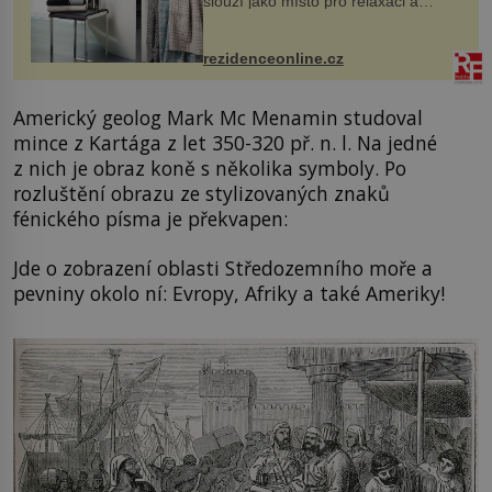
slouží jako místo pro relaxaci a
odpočinek. Koupelnový textil –
ručníky, osušky a koberečky –
mohou jako mávnutím kouzelného
rezidenceonline.cz
proutku...
Americký geolog Mark Mc Menamin studoval
mince z Kartága z let 350-320 př. n. l. Na jedné
z nich je obraz koně s několika symboly. Po
rozluštění obrazu ze stylizovaných znaků
fénického písma je překvapen:
Jde o zobrazení oblasti Středozemního moře a
pevniny okolo ní: Evropy, Afriky a také Ameriky!