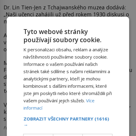
Dr. Lin Tien-Jen z Tchajwanského muzea dodává:
„Naši učenci zahájili už před rokem 1930 diskusi o
možnosti, že Číňané učinili historický objev.
Tyto webové stránky
Ale kdy to mohlo být a kdo tak učinil, na tom se
používají soubory cookie.
vůbec nemohou shodnout.“ Vždyť by museli
obeplout celý svět, což tehdy nebyla maličkost!
K personalizaci obsahu, reklam a analýze
návštěvnosti používáme soubory cookie.
Mnohem úspěšnější nejspíše byli Vikingové a
Informace o vašem používání našich
Féničané, schopní námořníci, kteří ke svému startu
stránek také sdílíme s našimi reklamními a
do vln Atlantiku měli mnohem výhodnější
analytickými partnery, kteří je mohou
strategickou pozici. A pro Polynésany to bylo
kombinovat s dalšími informacemi, které
téměř za rohem.
jste jim poskytli nebo které shromáždili při
vašem používání jejich služeb.
Více
Výzkumy moderní vědy dokonce posouvají hranici,
informací
kdy se obyvatelé Starého světa mohli setkat
s Novým světem ještě mnohem dál do minulosti.
ZOBRAZIT VŠECHNY PARTNERY
(1616)
→
Foto: wikipedie.org