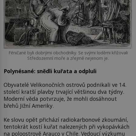
Féničané byli dobrými obchodníky. Se svými loděmi křižovali
Středozemní moře a zřejmě nejenom je.
Polynésané: snědli kuřata a odpluli
Obyvatelé Velikonočních ostrovů podnikali ve 14.
století kratší plavby trvající většinou dva týdny.
Moderní věda potvrzuje, že mohli dosáhnout
břehů Jižní Ameriky.
Ke slovu opět přichází radiokarbonové zkoumání,
tentokrát kostí kuřat nalezených při vykopávkách
na poloostrově Arauco v Chile. Vedoucí výzkumu