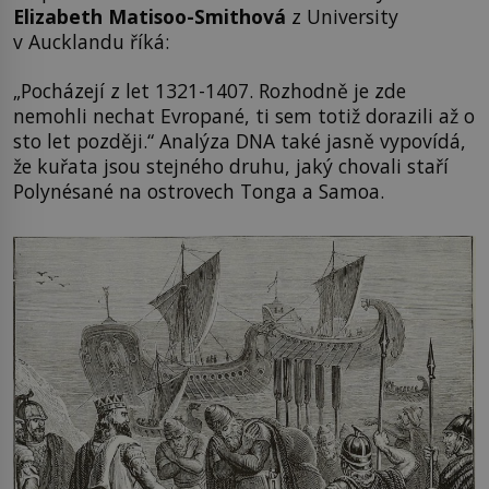
Elizabeth Matisoo-Smithová
z University
v Aucklandu říká:
„Pocházejí z let 1321-1407. Rozhodně je zde
nemohli nechat Evropané, ti sem totiž dorazili až o
sto let později.“ Analýza DNA také jasně vypovídá,
že kuřata jsou stejného druhu, jaký chovali staří
Polynésané na ostrovech Tonga a Samoa.