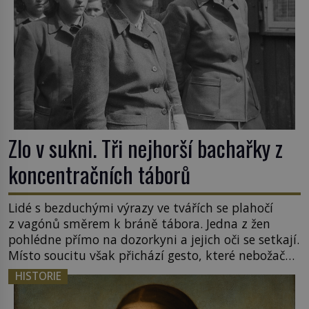
Zlo v sukni. Tři nejhorší bachařky z
koncentračních táborů
Lidé s bezduchými výrazy ve tvářích se plahočí
z vagónů směrem k bráně tábora. Jedna z žen
pohlédne přímo na dozorkyni a jejich oči se setkají.
Místo soucitu však přichází gesto, které nebožačku
posílá rovnou do plynové komory. Jména jako
HISTORIE
Rudolf Höss (1901–1947), Josef Mengele (1911–
1979) či Heinrich Himmler (1900–1945) zná každý,