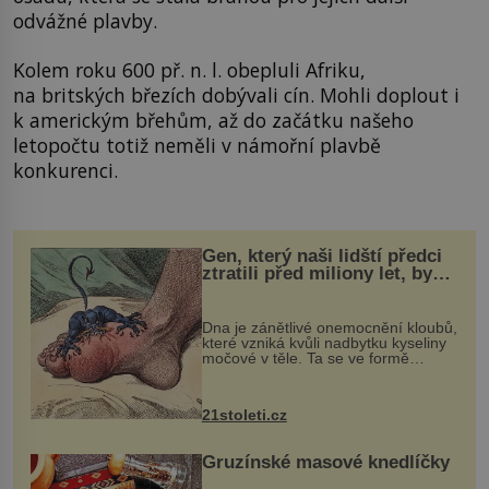
odvážné plavby.
Kolem roku 600 př. n. l. obepluli Afriku,
na britských březích dobývali cín. Mohli doplout i
k americkým břehům, až do začátku našeho
letopočtu totiž neměli v námořní plavbě
konkurenci.
Gen, který naši lidští předci
ztratili před miliony let, by
mohl pomoci s léčbou
„nemoci králů“
Dna je zánětlivé onemocnění kloubů,
které vzniká kvůli nadbytku kyseliny
močové v těle. Ta se ve formě
krystalků ukládá v blízkosti kloubů,
nejčastěji přitom postihuje palce na
nohou, a způsobuje bole...
21stoleti.cz
Gruzínské masové knedlíčky