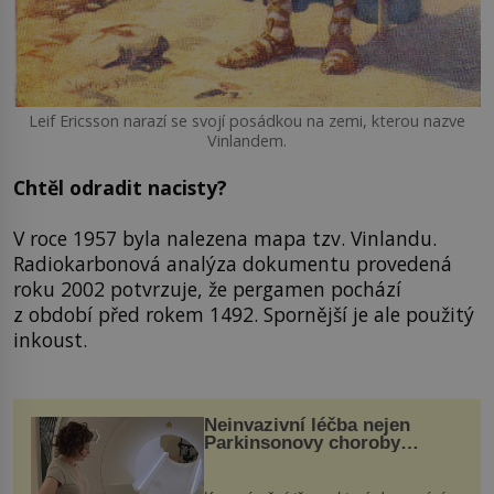
Leif Ericsson narazí se svojí posádkou na zemi, kterou nazve
Vinlandem.
Chtěl odradit nacisty?
V roce 1957 byla nalezena mapa tzv. Vinlandu.
Radiokarbonová analýza dokumentu provedená
roku 2002 potvrzuje, že pergamen pochází
z období před rokem 1492. Spornější je ale použitý
inkoust.
Neinvazivní léčba nejen
Parkinsonovy choroby
pomocí ultrazvukové
„helmy“