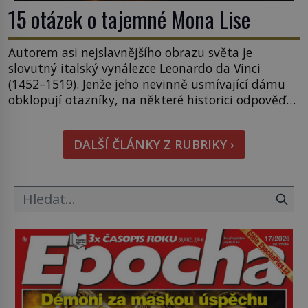
15 otázek o tajemné Mona Lise
Autorem asi nejslavnějšího obrazu světa je
slovutný italský vynálezce Leonardo da Vinci
(1452–1519). Jenže jeho nevinně usmívající dámu
obklopují otazníky, na některé historici odpověď
objeví, jiné zůstanou nezodpovězené. Kam si ji
pověsil Napoleon? Samotný císař Napoleon
DALŠÍ ČLÁNKY Z RUBRIKY ›
Bonaparte (1769–1821) má pro malbu slabost, a
tak si ji ještě jako první konzul přemístí do své
ložnice v Tuilerisjkém […]