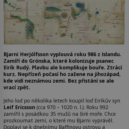
Bjarni Herjólfsson vyplouvá roku 986 z Islandu.
Zamíří do Grónska, které kolonizuje psanec
Eirík Rudý. Plavbu ale komplikuje bouře. Ztrácí
kurz. Nepřízeň počasí ho zažene na jihozápad,
kde vidí neznámou zemi. Bez přistání se ale
vrací zpět.
Jeho loď po několika letech koupil loď Eiríkův syn
Leif Ericsson
(cca 970 – 1020 n. l.). Roku 992
zamířil s posádkou 35 mužů na širé moře. Chce
prozkoumat zemi, o které mu Bjarni vyprávěl.
Doplaví se k dnešnímu Baffinovu ostrovu a