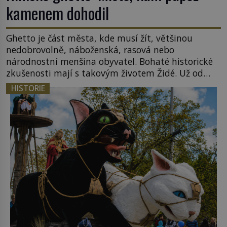
kamenem dohodil
Ghetto je část města, kde musí žít, většinou
nedobrovolně, náboženská, rasová nebo
národnostní menšina obyvatel. Bohaté historické
zkušenosti mají s takovým životem Židé. Už od
středověku jsou totiž v každou chvíli nuceni v
HISTORIE
nějakém žít. Mezi ty nejslavnější patří i římské
ghetto založené v roce 1555. Pokud jde o vztah
k Židům, nemá se Řím čím chlubit. […]