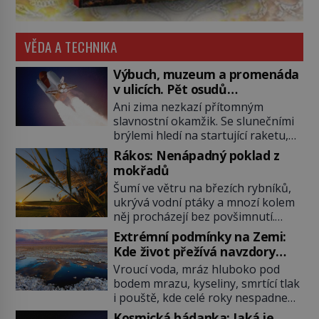
VĚDA A TECHNIKA
Výbuch, muzeum a promenáda
v ulicích. Pět osudů
nejslavnějších raketoplánů
Ani zima nezkazí přítomným
slavnostní okamžik. Se slunečními
brýlemi hledí na startující raketu,
která má do vesmíru vynést kromě
Rákos: Nenápadný poklad z
posádky také obyčejnou učitelku.
mokřadů
Po několika sekundách všem
Šumí ve větru na březích rybníků,
ztuhnou úsměvy, stroj totiž
ukrývá vodní ptáky a mnozí kolem
exploduje. Jejich konstrukce není
něj procházejí bez povšimnutí.
z levného kraje, daňové poplatníky
Přesto právě rákos pomáhal stavět
stojí miliardy dolarů. Na druhou
Extrémní podmínky na Zemi:
domy, vyrábět lodě, zapisovat první
stranu zvládnou jen představitelné
Kde život přežívá navzdory
texty a inspiroval řadu pověstí.
věci. Na malé kousky Název:
všemu
Vroucí voda, mráz hluboko pod
Tato skromná, ale užitečná
Columbia První […]
bodem mrazu, kyseliny, smrtící tlak
rostlina provází člověka už tisíce
i pouště, kde celé roky nespadne
let. Většina lidí vnímá rákos jen jako
jediná kapka deště. Na první
obyčejnou kulisu letního koupání.
Kosmická hádanka: Jaká je