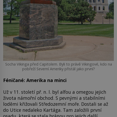
Socha Vikinga před Capitolem. Byli to právě Vikingové, kdo na
pobřeží Severní Ameriky přistál jako první?
Féničané: Amerika na minci
Už v 11. století př. n. l. byl alfou a omegou jejich
života námořní obchod. S pevnými a stabilními
loděmi křižovali Středozemní moře. Dostali se až
do Utice nedaleko Kartága. Tam založili první
osadu, která se stala bránou pro jejich další