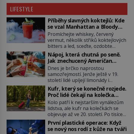
LIFESTYLE
Příběhy slavných koktejlů: Kde
se vzal Manhattan a Bloody
Mary?
Promíchejte whiskey, červený
vermut, několik střiků koktejlových
bitters a led, sceďte, ozdobte
koktejlovou třešinkou a tadá…
Nápoj, která chutná po seně.
Manhattan je tu! A pokud to má být
Jak znechucený Američan
skutečně on, dejte si pozor, ať
vymyslel brčko
Dnes je brčko naprostou
místo klasické americké rye
samozřejmostí. Jenže ještě v 19.
whiskey či klidně bourbonu
století lidé upíjejí limonády i
nepoužijete skotskou whisku. Co
koktejly dutými stébly žita nebo
se stane? Inu, koktejl bude stále
Kufr, který se konečně rozjede.
žitné slámy. Fungují sice dobře,
skvělý, ale už to nebude
Proč lidé čekají na kolečka
mají ale jednu nepříjemnou
Manhattan ale […]
téměř pět tisíc let?
Kolo patří k nejstarším vynálezům
vlastnost po chvíli se rozmáčejí a
lidstva, ale kufr na kolečkách se
nápoji dodávají travnatou příchuť.
objevuje až ve 20. století. Po tisíce
Právě tahle drobná nepříjemnost
let lidé vláčejí těžká zavazadla v
přivede amerického výrobce
První plastické operace: Když
rukou, na zádech nebo je nakládají
cigaretových náustků k nápadu,
se nový nos rodí z kůže na tváři
na povozy. Stačí přitom jediný
který změní způsob pití po celém