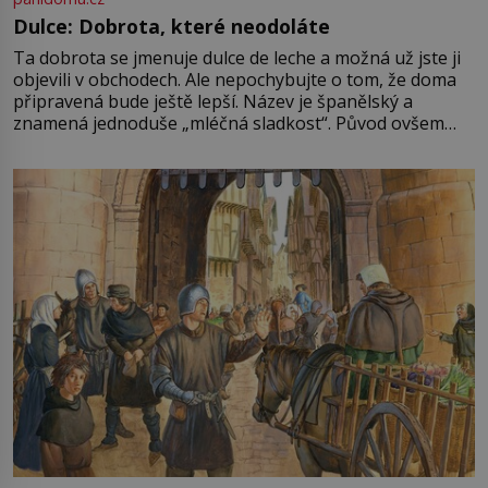
Dulce: Dobrota, které neodoláte
Ta dobrota se jmenuje dulce de leche a možná už jste ji
objevili v obchodech. Ale nepochybujte o tom, že doma
připravená bude ještě lepší. Název je španělský a
znamená jednoduše „mléčná sladkost“. Původ ovšem
není úplně jednoznačný, o autorství této receptury se
pře hned několik latinskoamerických zemí a k tomu
Francie, kde se traduje,