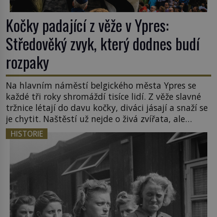
Kočky padající z věže v Ypres:
Středověký zvyk, který dodnes budí
rozpaky
Na hlavním náměstí belgického města Ypres se
každé tři roky shromáždí tisíce lidí. Z věže slavné
tržnice létají do davu kočky, diváci jásají a snaží se
je chytit. Naštěstí už nejde o živá zvířata, ale
jenom o plyšové suvenýry. Kdysi to ale bylo jinak.
HISTORIE
Tato veselá podívaná připomíná jeden z
nejpodivnějších a zároveň nejkrutějších zvyků […]