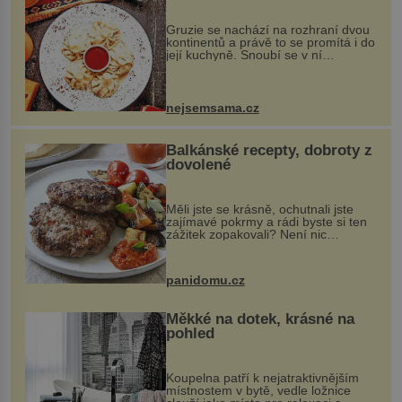
Gruzie se nachází na rozhraní dvou
kontinentů a právě to se promítá i do
její kuchyně. Snoubí se v ní
evropské a asijské chutě a díky tomu
vznikají rozmanité a chuťově bohaté
pokrmy, které rozhodně st...
nejsemsama.cz
Balkánské recepty, dobroty z
dovolené
Měli jste se krásně, ochutnali jste
zajímavé pokrmy a rádi byste si ten
zážitek zopakovali? Není nic
snazšího. Pljeskavica (10 porcí)
Možná jste ji ochutnali na dovolené v
bývalé Jugoslávii, lze ji vi...
panidomu.cz
Měkké na dotek, krásné na
pohled
Koupelna patří k nejatraktivnějším
místnostem v bytě, vedle ložnice