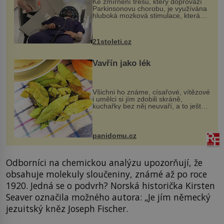
Ke zmírnění třesu, který doprovází
Parkinsonovu chorobu, je využívána
hluboká mozková stimulace, která
však vyžaduje vysoce invazivní
zákrok. Ultrazvuk zase není vhodný
k dostatečně přesnému zacílení ...
21stoleti.cz
Vavřín jako lék
Všichni ho známe, císařové, vítězové
i umělci si jím zdobili skráně,
kuchařky bez něj neuvaří, a to ještě
nevíte, že bobkový list může výrazně
zmírnit některé naše neduhy.
Obsahuje v malém množství ně...
panidomu.cz
Odborníci na chemickou analýzu upozorňují, že
obsahuje molekuly sloučeniny, známé až po roce
1920. Jedná se o podvrh? Norská historička Kirsten
Seaver označila možného autora: „Je jím německý
jezuitský kněz Joseph Fischer.