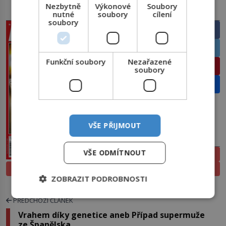
Nezbytně
Výkonové
Soubory
PRÁVĚ V PRODEJI
SDÍLEJTE ČLÁNEK
nutné
soubory
cílení
soubory
Facebook
Twitter
Funkční soubory
Nezařazené
Pinterest
soubory
Email
VŠE PŘIJMOUT
PŘEDPLATNÉ
VŠE ODMÍTNOUT
ELEKTRONICKÉ
PROLISTOVAT
TIŠTĚNÉ
ZOBRAZIT PODROBNOSTI
PŘEDCHOZÍ ČLÁNEK
Vrahem díky genetice aneb Případ supermuže
ze Španělska