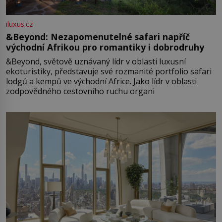
iluxus.cz
&Beyond: Nezapomenutelné safari napříč
východní Afrikou pro romantiky i dobrodruhy
&Beyond, světově uznávaný lídr v oblasti luxusní
ekoturistiky, představuje své rozmanité portfolio safari
lodgů a kempů ve východní Africe. Jako lídr v oblasti
zodpovědného cestovního ruchu organi