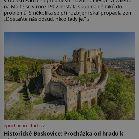
V oblasti Paola na předměstí hlavního města La Valetta
na Maltě se v roce 1902 dostala skupina dělníků do
problémů. S několika se při rozbíjení skal propadla zem.
„Dostaňte nás odsud, něco tady je,“ z
epochanacestach.cz
Historické Boskovice: Procházka od hradu k