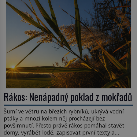
konstrukce není z levného kraje, daňové
poplatníky stojí miliardy dolarů. Na druhou stranu
zvládnou jen představitelné věci. Na malé kousky
Název: Columbia První […]
Rákos: Nenápadný poklad z mokřadů
Šumí ve větru na březích rybníků, ukrývá vodní
ptáky a mnozí kolem něj procházejí bez
povšimnutí. Přesto právě rákos pomáhal stavět
domy, vyrábět lodě, zapisovat první texty a