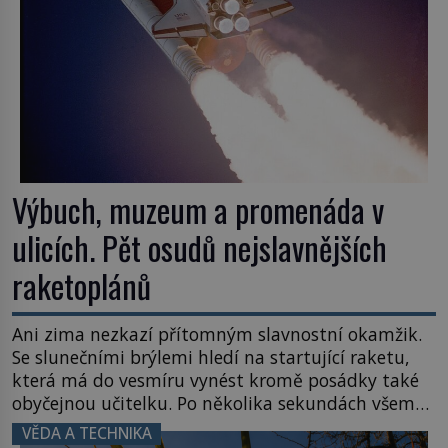
Výbuch, muzeum a promenáda v
ulicích. Pět osudů nejslavnějších
raketoplánů
Ani zima nezkazí přítomným slavnostní okamžik.
Se slunečními brýlemi hledí na startující raketu,
která má do vesmíru vynést kromě posádky také
obyčejnou učitelku. Po několika sekundách všem
ztuhnou úsměvy, stroj totiž exploduje. Jejich
VĚDA A TECHNIKA