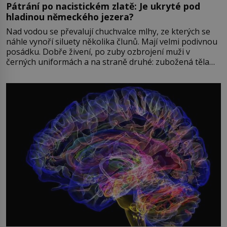
Pátrání po nacistickém zlatě: Je ukryté pod
hladinou německého jezera?
Nad vodou se převalují chuchvalce mlhy, ze kterých se
náhle vynoří siluety několika člunů. Mají velmi podivnou
posádku. Dobře živení, po zuby ozbrojení muži v
černých uniformách a na straně druhé: zubožená těla
oblečená v chatrných vězeňských hadrech. Co tato
přízračná scéna znamená? Je jaro roku 1945, druhá
světová válka se chýlí ke konci. Jezero Stolpsee