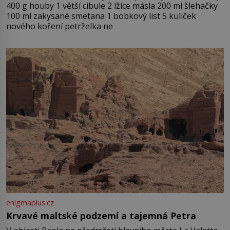
400 g houby 1 větší cibule 2 lžíce másla 200 ml šlehačky
100 ml zakysané smetana 1 bobkový list 5 kuliček
nového koření petrželka ne
enigmaplus.cz
Krvavé maltské podzemí a tajemná Petra