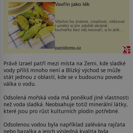
Vavřín jako lék
Všichni ho známe, císařové, vítězové
i umělci si jím zdobili skráně,
kuchařky bez něj neuvaří, a to ještě
nevíte, že bobkový list může výrazně
zmírnit některé naše neduhy.
Obsahuje v malém množství ně...
panidomu.cz
Právě Izrael patří mezi místa na Zemi, kde sladké
vody příliš mnoho není a Blízký východ se může
stát jednou z oblastí, kde se v budoucnu povede
válka o vodu.
Odsolená mořská voda má poněkud jiné vlastnosti
než voda sladká. Neobsahuje totiž minerální látky,
které jsou pro růst kulturních plodin potřebné.
Odsolenou vodou byla například zalévána rajčata
nebo bazalka a jejich výsledná kvalita byla