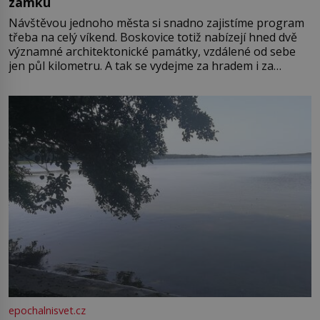
zámku
Návštěvou jednoho města si snadno zajistíme program
třeba na celý víkend. Boskovice totiž nabízejí hned dvě
významné architektonické památky, vzdálené od sebe
jen půl kilometru. A tak se vydejme za hradem i za
zámkem do krásné jihomoravské krajiny. Trhová osada
Boskovice na okraji Drahanské vrchoviny vznikla někdy
ve13. století, a už v roce 1313 kronikáři zaznamenali
epochalnisvet.cz