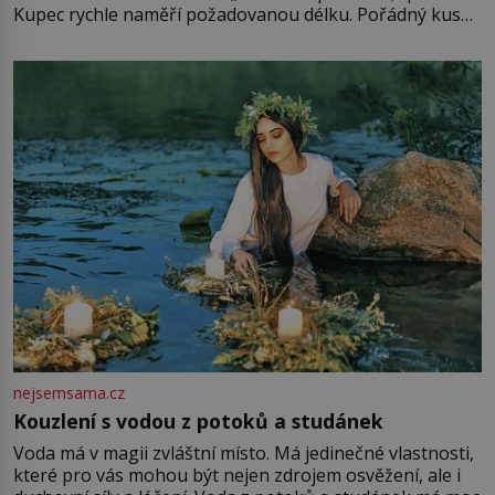
Kupec rychle naměří požadovanou délku. Pořádný kus
mu přitom zůstane za prsty… „Na šaty ho bude málo,
milostpaní. Stačí jenom na sukni,“ zhodnotí švadlena
množství růžového mušelínu. „Ošidili vás, podívejte.“
Vezme do ruky dřevěnou
nejsemsama.cz
Kouzlení s vodou z potoků a studánek
Voda má v magii zvláštní místo. Má jedinečné vlastnosti,
které pro vás mohou být nejen zdrojem osvěžení, ale i