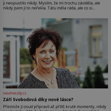
ji neopustilo nikdy. Myslím, že mi trochu záviděla, ale
nikdy jsem jí to neřekla. Tátu měla ráda, ale co si
pamatuji, tak jsme s Mirkem byli zamilovaní mnohem víc.
Jsme spolu moc rádi Tehdy byla jiná doba, když
nasehvezdy.cz
Září Svobodová díky nové lásce?
Přestože jí osud připravil až příliš kruté momenty, nikdy