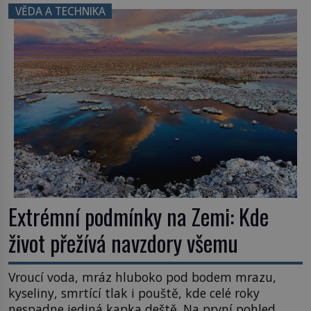
inspiroval řadu pověstí. Tato skromná, ale
VĚDA A TECHNIKA
užitečná rostlina provází člověka už tisíce let.
Většina lidí vnímá rákos jen jako obyčejnou kulisu
letního koupání. Stačí se však podívat […]
Extrémní podmínky na Zemi: Kde
život přežívá navzdory všemu
Vroucí voda, mráz hluboko pod bodem mrazu,
kyseliny, smrtící tlak i pouště, kde celé roky
nespadne jediná kapka deště. Na první pohled