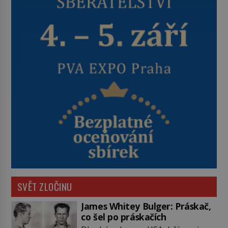
SVĚT ZLOČINU
James Whitey Bulger: Práskač,
co šel po práskačích