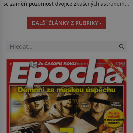
se zaměří pozornost dvojice zkušených astronomů.
Namísto ní ale objeví něco mnohem
hmatatelnějšího. Naprosto rekordní kometu!
DALŠÍ ČLÁNKY Z RUBRIKY ›
Astronomové Pedro Bernardinelli a Gary Bernstein
mravenčí prací zkoumají archivní snímky v rámci
Průzkumu temné energie […]