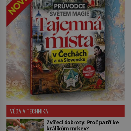
VĚDA A TECHNIKA
Zvířecí dobroty: Proč patří ke
králíkům mrkev?