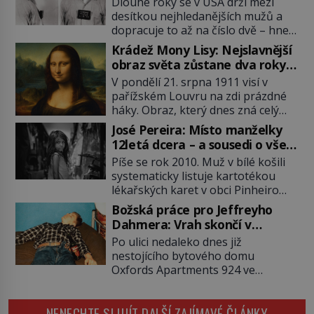
Dlouhé roky se v USA drží mezi
desítkou nejhledanějších mužů a
dopracuje to až na číslo dvě – hned
po Usámovi bin Ládinovi (1957–
Krádež Mony Lisy: Nejslavnější
2011). To je James „Whitey“ Bulger
obraz světa zůstane dva roky
(1929–2018) viněný ze spoluúčasti
nezvěstný
V pondělí 21. srpna 1911 visí v
na 19 vraždách, vydírání a lichvy. A
pařížském Louvru na zdi prázdné
samozřejmě, krom toho je ještě
háky. Obraz, který dnes zná celý
drogový dealer, který neváhá
svět, je pryč. Zpočátku si nikdo
odstranit z cesty všechny práskače,
José Pereira: Místo manželky
nemyslí, že jde o krádež.
zatímco […]
12letá dcera – a sousedi o všem
Zaměstnanci jsou přesvědčeni, že
vědí!
Píše se rok 2010. Muž v bílé košili
Mona Lisa je jen v restaurátorské
systematicky listuje kartotékou
dílně nebo u fotografa. Když se
lékařských karet v obci Pinheiro
ukáže pravda, propukne jeden z
ležící asi 20 kilometrů od farmy s
největších honů na zloděje v […]
Božská práce pro Jeffreyho
podivínským majitelem. Něco tu
Dahmera: Vrah skončí v
nesedí. Ledaže… Ledaže by ta
tratolišti krve ve vězeňských
Po ulici nedaleko dnes již
mladá dívka z farmy byla ne
umývárnách
nestojícího bytového domu
manželkou, ale dcerou – a všechny
Oxfords Apartments 924 ve
ty děti byly zplozené v incestu. Na
wisconsinském Milwaukee se
sociálním odboru jednoho z […]
potácí zcela zmatený 14letý
NENECHTE SI UJÍT DALŠÍ ZAJÍMAVÉ ČLÁNKY
Konerak Sinthasomphone. Když ho