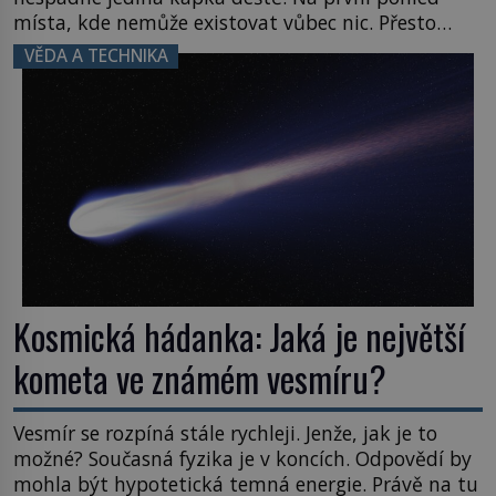
místa, kde nemůže existovat vůbec nic. Přesto
právě tady vědci objevují organismy, které
VĚDA A TECHNIKA
posouvají hranice života. Každý nový nález mění
naše představy o tom, co všechno dokáže příroda a
napovídá, kde bychom jednou […]
Kosmická hádanka: Jaká je největší
kometa ve známém vesmíru?
Vesmír se rozpíná stále rychleji. Jenže, jak je to
možné? Současná fyzika je v koncích. Odpovědí by
mohla být hypotetická temná energie. Právě na tu