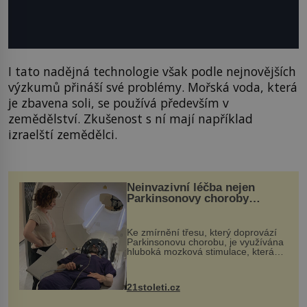
I tato nadějná technologie však podle nejnovějších
výzkumů přináší své problémy. Mořská voda, která
je zbavena soli, se používá především v
zemědělství. Zkušenost s ní mají například
izraelští zemědělci.
Neinvazivní léčba nejen
Parkinsonovy choroby
pomocí ultrazvukové
„helmy“
Ke zmírnění třesu, který doprovází
Parkinsonovu chorobu, je využívána
hluboká mozková stimulace, která
však vyžaduje vysoce invazivní
zákrok. Ultrazvuk zase není vhodný
k dostatečně přesnému zacílení ...
21stoleti.cz