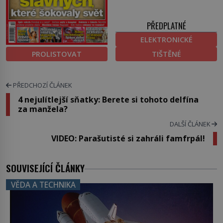
PŘEDPLATNÉ
ELEKTRONICKÉ
PROLISTOVAT
TIŠTĚNÉ
PŘEDCHOZÍ ČLÁNEK
4 nejulítlejší sňatky: Berete si tohoto delfína
za manžela?
DALŠÍ ČLÁNEK
VIDEO: Parašutisté si zahráli famfrpál!
SOUVISEJÍCÍ ČLÁNKY
VĚDA A TECHNIKA