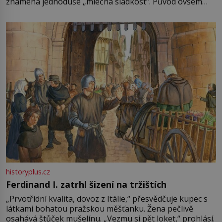
znamená jednoduše „mléčná sladkost“. Původ ovšem
není úplně jednoznačný, o autorství této receptury se
pře hned několik latinskoamerických zemí a k tomu
Francie, kde se traduje,
historyplus.cz
Ferdinand I. zatrhl šizení na tržištích
„Prvotřídní kvalita, dovoz z Itálie,“ přesvědčuje kupec s
látkami bohatou pražskou měšťanku. Žena pečlivě
osahává štůček mušelínu. „Vezmu si pět loket,“ prohlásí.