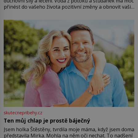
duchovní síly a léčení. Voda z potoků a studánek má moc
přinést do vašeho života pozitivní změny a obnovit vaši
energii. Využitím těchto přírodních zdrojů v magii
můžete obohatit své rituály a přinést do svého života
větší harmonii a klid. Je důležité
skutecnepribehy.cz
Ten můj chlap je prostě báječný
Jsem holka Štěstěny, tvrdila moje máma, když jsem doma
představila Mirka. Mohla na něm oči nechat. To nadšení