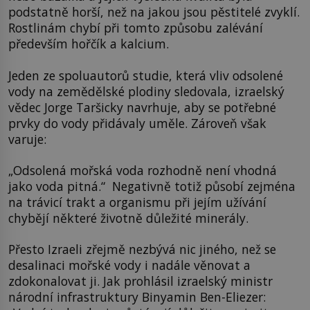
podstatně horší, než na jakou jsou pěstitelé zvyklí.
Rostlinám chybí při tomto způsobu zalévání
především hořčík a kalcium.
Jeden ze spoluautorů studie, která vliv odsolené
vody na zemědělské plodiny sledovala, izraelský
vědec Jorge Taršicky navrhuje, aby se potřebné
prvky do vody přidávaly uměle. Zároveň však
varuje:
„Odsolená mořská voda rozhodně není vhodná
jako voda pitná.“ Negativně totiž působí zejména
na trávicí trakt a organismu při jejím užívání
chybějí některé životně důležité minerály.
Přesto Izraeli zřejmě nezbývá nic jiného, než se
desalinaci mořské vody i nadále věnovat a
zdokonalovat ji. Jak prohlásil izraelský ministr
národní infrastruktury Binyamin Ben-Eliezer: