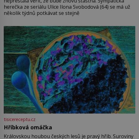
nepřestala věřit, že bude znovu šťastná. Sympatická
herečka ze seriálu Ulice Ilona Svobodová (64) se má už
několik týdnů potkávat se stejně
tisicereceptu.cz
Hříbková omáčka
Královskou houbou českých lesů je pravý hřib. Suroviny