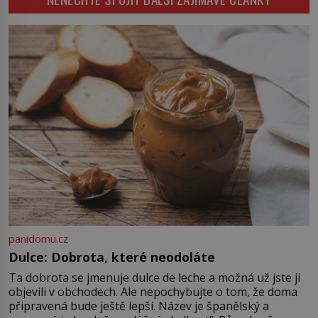
zastaví policejní hlídka, ochable jí
nadiktuje adresu „jeho kamaráda“.
Strážníci ho dopraví zpět do
udaného bytu. Oním „kamarádem“
je ovšem jeden z nejslavnějších
vrahů, Jeffrey Dahmer (1960–1994).
Je 27. května 1991. […]
panidomu.cz
Dulce: Dobrota, které neodoláte
Ta dobrota se jmenuje dulce de leche a možná už jste ji
objevili v obchodech. Ale nepochybujte o tom, že doma
připravená bude ještě lepší. Název je španělský a