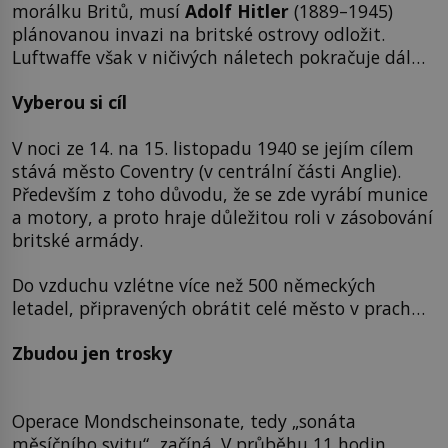
morálku Britů, musí
Adolf Hitler
(1889–1945)
plánovanou invazi na britské ostrovy odložit.
Luftwaffe však v ničivých náletech pokračuje dál…
Vyberou si cíl
V noci ze 14. na 15. listopadu 1940 se jejím cílem
stává město Coventry (v centrální části Anglie).
Především z toho důvodu, že se zde vyrábí munice
a motory, a proto hraje důležitou roli v zásobování
britské armády.
Do vzduchu vzlétne více než 500 německých
letadel, připravených obrátit celé město v prach…
Zbudou jen trosky
Operace Mondscheinsonate, tedy „sonáta
měsíčního svitu“, začíná. V průběhu 11 hodin