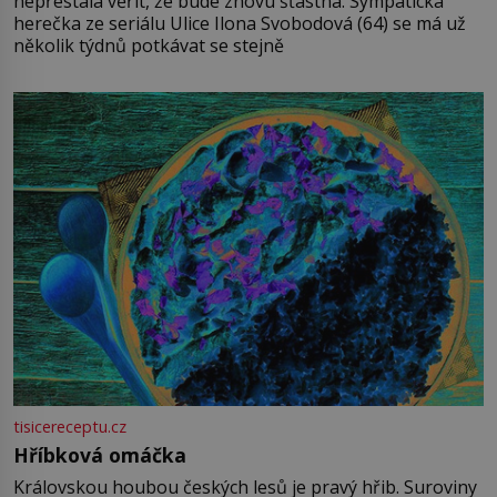
nepřestala věřit, že bude znovu šťastná. Sympatická
herečka ze seriálu Ulice Ilona Svobodová (64) se má už
několik týdnů potkávat se stejně
tisicereceptu.cz
Hříbková omáčka
Královskou houbou českých lesů je pravý hřib. Suroviny