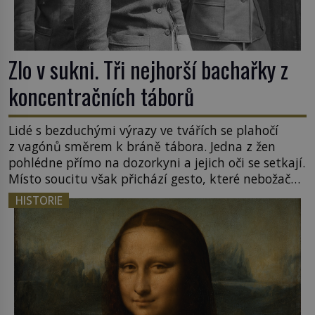
Zlo v sukni. Tři nejhorší bachařky z
koncentračních táborů
Lidé s bezduchými výrazy ve tvářích se plahočí
z vagónů směrem k bráně tábora. Jedna z žen
pohlédne přímo na dozorkyni a jejich oči se setkají.
Místo soucitu však přichází gesto, které nebožačku
posílá rovnou do plynové komory. Jména jako
HISTORIE
Rudolf Höss (1901–1947), Josef Mengele (1911–
1979) či Heinrich Himmler (1900–1945) zná každý,
o koho se historie jen otřela. Jenže […]