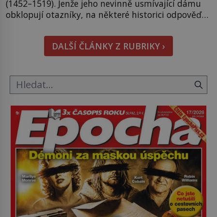
(1452–1519). Jenže jeho nevinně usmívající dámu
obklopují otazníky, na některé historici odpověď
objeví, jiné zůstanou nezodpovězené. Kam si ji
pověsil Napoleon? Samotný císař Napoleon
DALŠÍ ČLÁNKY Z RUBRIKY ›
Bonaparte (1769–1821) má pro malbu slabost, a
tak si ji ještě jako první konzul přemístí do své
ložnice v Tuilerisjkém […]