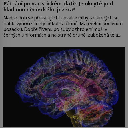
Pátrání po nacistickém zlatě: Je ukryté pod
hladinou německého jezera?
Nad vodou se převalují chuchvalce mlhy, ze kterých se
náhle vynoří siluety několika člunů. Mají velmi podivnou
posádku. Dobře živení, po zuby ozbrojení muži v
černých uniformách a na straně druhé: zubožená těla
oblečená v chatrných vězeňských hadrech. Co tato
přízračná scéna znamená? Je jaro roku 1945, druhá
světová válka se chýlí ke konci. Jezero Stolpsee