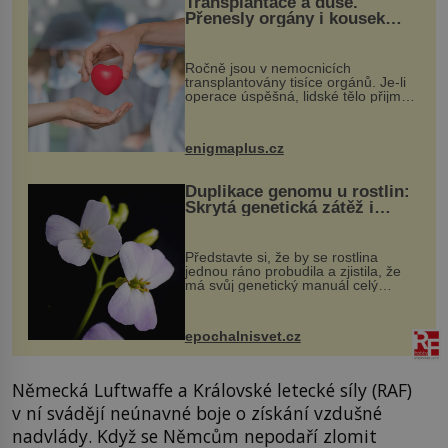
Transplantace a duše.
Přenesly orgány i kousek
osobnosti dárce?
Ročně jsou v nemocnicích
transplantovány tisíce orgánů. Je-li
operace úspěšná, lidské tělo přijme
darovaný orgán za své a pacient
může vést plnohodnotný život. Ale co
když při transplantaci nepřijímám...
enigmaplus.cz
Duplikace genomu u rostlin:
Skrytá genetická zátěž i
evoluční výhoda
Představte si, že by se rostlina
jednou ráno probudila a zjistila, že
má svůj genetický manuál celý
dvakrát. Přesně to se občas v
přírodě stane – a podle nového
výzkumu to může být pro druhy
epochalnisvet.cz
vstupenka...
Německá Luftwaffe a Královské letecké síly (RAF)
v ní svádějí neúnavné boje o získání vzdušné
nadvlády. Když se Němcům nepodaří zlomit