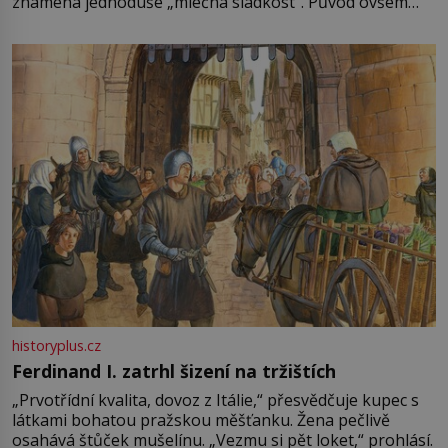
znamená jednoduše „mléčná sladkost“. Původ ovšem
není úplně jednoznačný, o autorství této receptury se
pře hned několik latinskoamerických zemí a k tomu
Francie, kde se traduje,
historyplus.cz
Ferdinand I. zatrhl šizení na tržištích
„Prvotřídní kvalita, dovoz z Itálie,“ přesvědčuje kupec s
látkami bohatou pražskou měšťanku. Žena pečlivě
osahává štůček mušelínu. „Vezmu si pět loket,“ prohlásí.