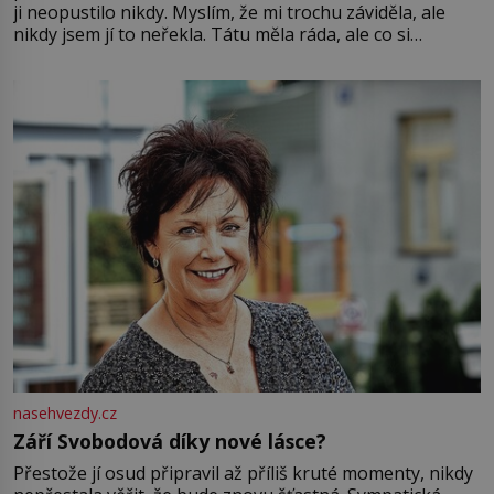
ji neopustilo nikdy. Myslím, že mi trochu záviděla, ale
nikdy jsem jí to neřekla. Tátu měla ráda, ale co si
pamatuji, tak jsme s Mirkem byli zamilovaní mnohem víc.
Jsme spolu moc rádi Tehdy byla jiná doba, když
nasehvezdy.cz
Září Svobodová díky nové lásce?
Přestože jí osud připravil až příliš kruté momenty, nikdy