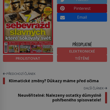
Pinterest
Email
PŘEDPLATNÉ
ELEKTRONICKÉ
PROLISTOVAT
TIŠTĚNÉ
PŘEDCHOZÍ ČLÁNEK
Klimatické změny? Důkazy máme před očima
DALŠÍ ČLÁNEK
Neuvěřitelné: Nalezeny ostatky důmyslně
pohřbeného spisovatele!