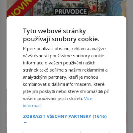
Tyto webové stránky
používají soubory cookie.
K personalizaci obsahu, reklam a analýze
návštěvnosti používáme soubory cookie.
Informace o vašem používání našich
stránek také sdílíme s našimi reklamními a
analytickými partnery, kteří je mohou
kombinovat s dalšími informacemi, které
jste jim poskytli nebo které shromáždili při
vašem používání jejich služeb.
Více
informací
ZOBRAZIT VŠECHNY PARTNERY
(1616)
ZAJÍMAVOSTI
→
Mrkev není jen oranžová. Její