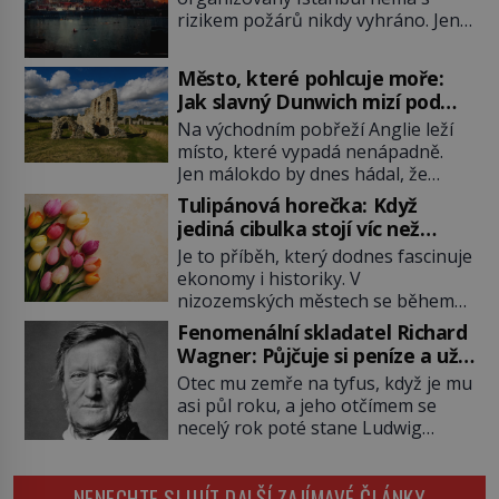
rizikem požárů nikdy vyhráno. Jen
těžko si tak člověk dokáže
představit, jaká požární rizika
Město, které pohlcuje moře:
skrýval Istanbul časů minulých. Jak
Jak slavný Dunwich mizí pod
čelilo město v minulosti potenciální
hladinou
Na východním pobřeží Anglie leží
ohnivé katastrofě a proč jsou zde
místo, které vypadá nenápadně.
stále tolik obávány měsíce
Jen málokdo by dnes hádal, že
smaženého lilku? První hasičský
právě zde kdysi stojí jeden z
sbor se v Istanbulu objevuje v roce
Tulipánová horečka: Když
nejvýznamnějších anglických
1714 a […]
jediná cibulka stojí víc než
přístavů. Středověký Dunwich
honosný dům
Je to příběh, který dodnes fascinuje
soupeří svým významem s
ekonomy i historiky. V
Londýnem, pyšní se kostely,
nizozemských městech se během
kláštery i rušnými tržišti. Pak se ale
několika měsíců obyčejná cibulka
příroda obrátí proti němu. Bouře,
Fenomenální skladatel Richard
tulipánu mění v jednu z nejdražších
mořská eroze a postupující pobřeží
Wagner: Půjčuje si peníze a už
věcí na trhu. Lidé uzavírají obchody
během několika staletí pohltí […]
je nevrací!
Otec mu zemře na tyfus, když je mu
za částky, které odpovídají ceně
asi půl roku, a jeho otčímem se
luxusních domů, věří v nekonečný
necelý rok poté stane Ludwig
růst a bohatství na dosah ruky. Pak
Geyer (1779–1821). Je o pět let
ale přijde únor roku 1637 a sen o
mladší, než matka Richarda
[…]
NENECHTE SI UJÍT DALŠÍ ZAJÍMAVÉ ČLÁNKY
Wagnera (1813–1883) a podle