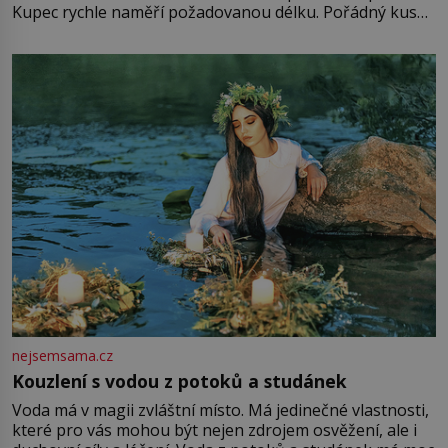
Kupec rychle naměří požadovanou délku. Pořádný kus
mu přitom zůstane za prsty… „Na šaty ho bude málo,
milostpaní. Stačí jenom na sukni,“ zhodnotí švadlena
množství růžového mušelínu. „Ošidili vás, podívejte.“
Vezme do ruky dřevěnou
nejsemsama.cz
Kouzlení s vodou z potoků a studánek
Voda má v magii zvláštní místo. Má jedinečné vlastnosti,
které pro vás mohou být nejen zdrojem osvěžení, ale i