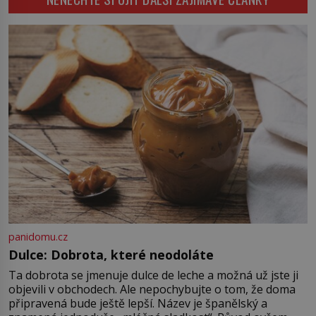
nedochované korespondence je
docela dobře možné, že Geyer není
jen jeho otčím, ale rovnou otec.
Velký otazník také visí nad tím, […]
panidomu.cz
Dulce: Dobrota, které neodoláte
Ta dobrota se jmenuje dulce de leche a možná už jste ji
objevili v obchodech. Ale nepochybujte o tom, že doma
připravená bude ještě lepší. Název je španělský a