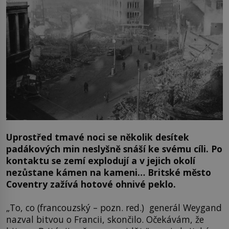
Uprostřed tmavé noci se několik desítek
padákových min neslyšně snáší ke svému cíli. Po
kontaktu se zemí explodují a v jejich okolí
nezůstane kámen na kameni… Britské město
Coventry zažívá hotové ohnivé peklo.
„To, co (francouzský – pozn. red.) generál Weygand
nazval bitvou o Francii, skončilo. Očekávám, že