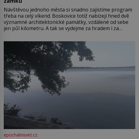
zámku
Návštěvou jednoho města si snadno zajistíme program
třeba na celý víkend. Boskovice totiž nabízejí hned dvě
významné architektonické památky, vzdálené od sebe
jen půl kilometru. A tak se vydejme za hradem i za
zámkem do krásné jihomoravské krajiny. Trhová osada
Boskovice na okraji Drahanské vrchoviny vznikla někdy
ve13. století, a už v roce 1313 kronikáři zaznamenali
epochalnisvet.cz