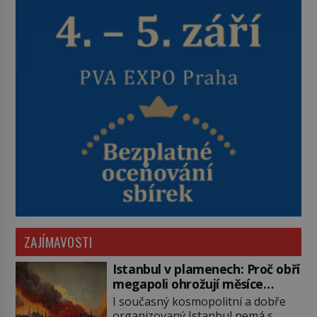
ZAJÍMAVOSTI
Istanbul v plamenech: Proč obří
megapoli ohrožují měsíce
smaženého lilku?
I současný kosmopolitní a dobře
organizovaný Istanbul nemá s