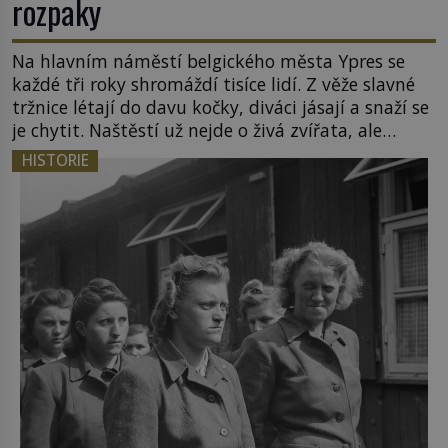
rozpaky
Na hlavním náměstí belgického města Ypres se
každé tři roky shromáždí tisíce lidí. Z věže slavné
tržnice létají do davu kočky, diváci jásají a snaží se
je chytit. Naštěstí už nejde o živá zvířata, ale
jenom o plyšové suvenýry. Kdysi to ale bylo jinak.
HISTORIE
Tato veselá podívaná připomíná jeden z
nejpodivnějších a zároveň nejkrutějších zvyků […]