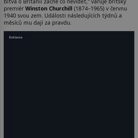
bitva o Británii začne co nevidět,“ varuje britský
premiér
Winston Churchill
(1874–1965) v červnu
1940 svou zem. Události následujících týdnů a
měsíců mu dají za pravdu.
Reklama