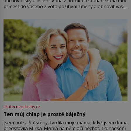
duchovní síly a léčení. Voda z potoků a studánek má moc
přinést do vašeho života pozitivní změny a obnovit vaši
energii. Využitím těchto přírodních zdrojů v magii
můžete obohatit své rituály a přinést do svého života
větší harmonii a klid. Je důležité
skutecnepribehy.cz
Ten můj chlap je prostě báječný
Jsem holka Štěstěny, tvrdila moje máma, když jsem doma
představila Mirka. Mohla na něm oči nechat. To nadšení