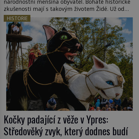
národnostní menšina obyvatel. Bohaté historické
zkušenosti mají s takovým životem Židé. Už od
středověku jsou totiž v každou chvíli nuceni v
HISTORIE
nějakém žít. Mezi ty nejslavnější patří i římské
ghetto založené v roce 1555. Pokud jde o vztah
k Židům, nemá se Řím čím chlubit. […]
Kočky padající z věže v Ypres:
Středověký zvyk, který dodnes budí