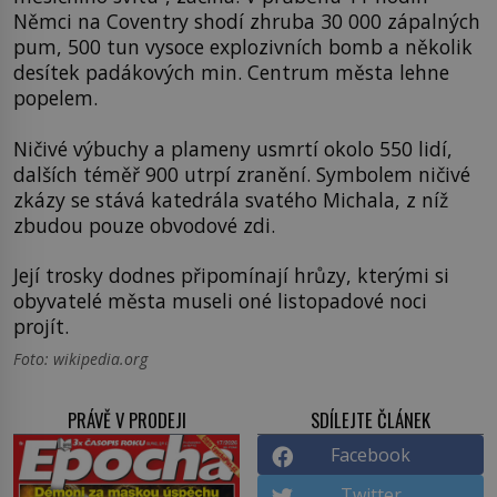
Němci na Coventry shodí zhruba 30 000 zápalných
pum, 500 tun vysoce explozivních bomb a několik
desítek padákových min. Centrum města lehne
popelem.
Ničivé výbuchy a plameny usmrtí okolo 550 lidí,
dalších téměř 900 utrpí zranění. Symbolem ničivé
zkázy se stává katedrála svatého Michala, z níž
zbudou pouze obvodové zdi.
Její trosky dodnes připomínají hrůzy, kterými si
obyvatelé města museli oné listopadové noci
projít.
Foto: wikipedia.org
PRÁVĚ V PRODEJI
SDÍLEJTE ČLÁNEK
Facebook
Twitter