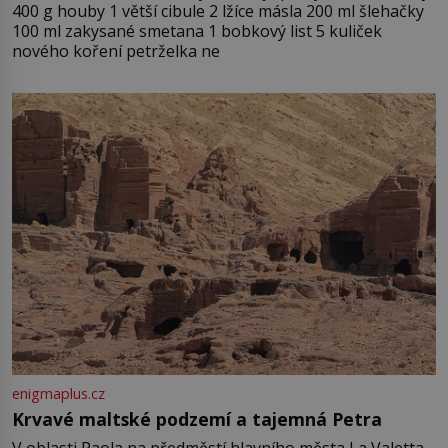
400 g houby 1 větší cibule 2 lžíce másla 200 ml šlehačky
100 ml zakysané smetana 1 bobkový list 5 kuliček
nového koření petrželka ne
enigmaplus.cz
Krvavé maltské podzemí a tajemná Petra