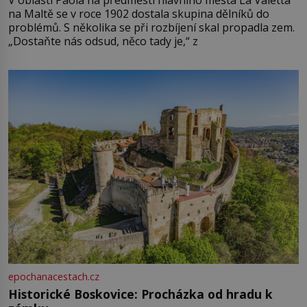
V oblasti Paola na předměstí hlavního města La Valetta
na Maltě se v roce 1902 dostala skupina dělníků do
problémů. S několika se při rozbíjení skal propadla zem.
„Dostaňte nás odsud, něco tady je,“ z
epochanacestach.cz
Historické Boskovice: Procházka od hradu k