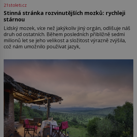
21stoleti.cz
Stinná stránka rozvinutějších mozků: rychleji
stárnou
Lidský mozek, více než jakýkoliv jiný orgán, odlišuje náš
druh od ostatních. Během posledních přibližně sedmi
milionů let se jeho velikost a složitost výrazně zvýšila,
což nám umožnilo používat jazyk,