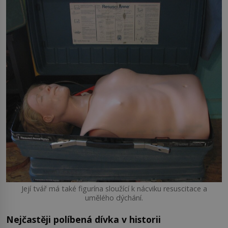
Její tvář má také figurína sloužící k nácviku resuscitace a
umělého dýchání.
Nejčastěji políbená dívka v historii