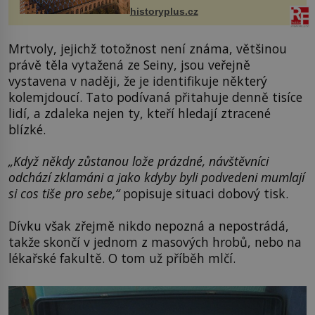
stavební plány by při ...
historyplus.cz
Mrtvoly, jejichž totožnost není známa, většinou
právě těla vytažená ze Seiny, jsou veřejně
vystavena v naději, že je identifikuje některý
kolemjdoucí. Tato podívaná přitahuje denně tisíce
lidí, a zdaleka nejen ty, kteří hledají ztracené
blízké.
„Když někdy zůstanou lože prázdné, návštěvníci
odchází zklamáni a jako kdyby byli podvedeni mumlají
si cos tiše pro sebe,“
popisuje situaci dobový tisk.
Dívku však zřejmě nikdo nepozná a nepostrádá,
takže skončí v jednom z masových hrobů, nebo na
lékařské fakultě. O tom už příběh mlčí.