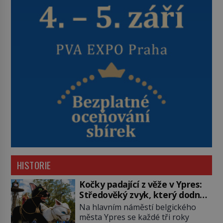
HISTORIE
Kočky padající z věže v Ypres:
Středověký zvyk, který dodnes
budí rozpaky
Na hlavním náměstí belgického
města Ypres se každé tři roky