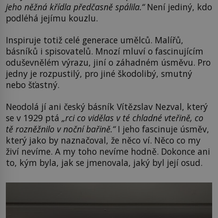
jeho něžná křídla předčasně spálila.“
Není jediný, kdo
podléhá jejímu kouzlu.
Inspiruje totiž celé generace umělců. Malířů,
básníků i spisovatelů. Mnozí mluví o fascinujícím
oduševnělém výrazu, jiní o záhadném úsměvu. Pro
jedny je rozpustilý, pro jiné škodolibý, smutný
nebo šťastný.
Neodolá jí ani český básník Vítězslav Nezval, který
se v 1929 ptá
„rci co vidělas v té chladné vteřině, co
tě rozněžnilo v noční bařině.“
I jeho fascinuje úsměv,
který jako by naznačoval, že něco ví. Něco co my
živí nevíme. A my toho nevíme hodně. Dokonce ani
to, kým byla, jak se jmenovala, jaký byl její osud.