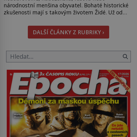
národnostní menšina obyvatel. Bohaté historické
zkušenosti mají s takovým životem Židé. Už od
středověku jsou totiž v každou chvíli nuceni v
nějakém žít. Mezi ty nejslavnější patří i římské
DALŠÍ ČLÁNKY Z RUBRIKY ›
ghetto založené v roce 1555. Pokud jde o vztah
k Židům, nemá se Řím čím chlubit. […]