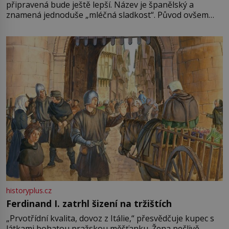
připravená bude ještě lepší. Název je španělský a
znamená jednoduše „mléčná sladkost“. Původ ovšem
není úplně jednoznačný, o autorství této receptury se
pře hned několik latinskoamerických zemí a k tomu
Francie, kde se traduje,
historyplus.cz
Ferdinand I. zatrhl šizení na tržištích
„Prvotřídní kvalita, dovoz z Itálie,“ přesvědčuje kupec s
látkami bohatou pražskou měšťanku. Žena pečlivě