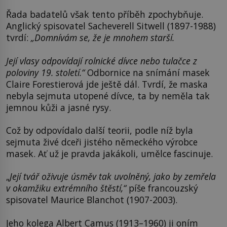
Řada badatelů však tento příběh zpochybňuje.
Anglický spisovatel Sacheverell Sitwell (1897-1988)
tvrdí:
„Domnívám se, že je mnohem starší.
Její vlasy odpovídají rolnické dívce nebo tulačce z
poloviny 19. století.“
Odbornice na snímání masek
Claire Forestierová jde ještě dál. Tvrdí, že maska
nebyla sejmuta utopené dívce, ta by neměla tak
jemnou kůži a jasné rysy.
Což by odpovídalo další teorii, podle níž byla
sejmuta živé dceři jistého německého výrobce
masek. Ať už je pravda jakákoli, umělce fascinuje.
„
Její tvář
oživuje úsměv tak uvolněný, jako by zemřela
v okamžiku extrémního štěstí,“
píše francouzský
spisovatel Maurice Blanchot (1907-2003).
Jeho kolega Albert Camus (1913–1960) ji oním