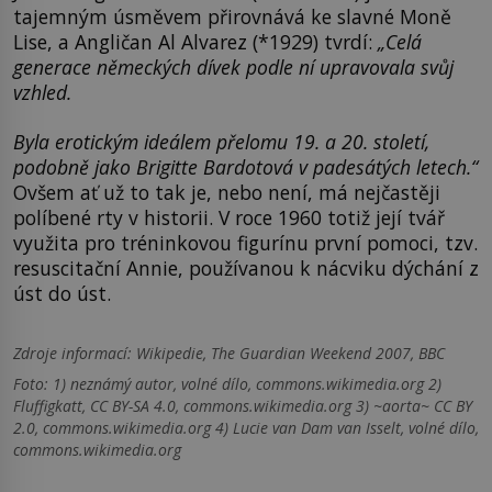
tajemným úsměvem přirovnává ke slavné Moně
Lise, a Angličan Al Alvarez (*1929) tvrdí:
„Celá
generace německých dívek podle ní upravovala svůj
vzhled.
Byla erotickým ideálem přelomu 19. a 20. století,
podobně jako Brigitte Bardotová v padesátých letech.“
Ovšem ať už to tak je, nebo není, má nejčastěji
políbené rty v historii. V roce 1960 totiž její tvář
využita pro tréninkovou figurínu první pomoci, tzv.
resuscitační Annie, používanou k nácviku dýchání z
úst do úst.
Zdroje informací:
Wikipedie, The Guardian Weekend 2007, BBC
Foto: 1) neznámý autor, volné dílo, commons.wikimedia.org 2)
Fluffigkatt, CC BY-SA 4.0, commons.wikimedia.org 3) ~aorta~ CC BY
2.0, commons.wikimedia.org 4) Lucie van Dam van Isselt, volné dílo,
commons.wikimedia.org