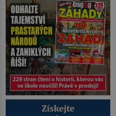
nikoli při smutečním obřadu, ale
při pohledu na výši vyměřené
podpory v nezaměstnanosti. Kam
vás pozveme? Unikátní hřbitov,
který si vysloužil název „Veselý“,
najdeme v rumunské vesnici
Sapanta, nedaleko hranic […]