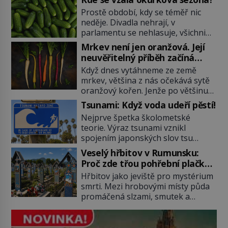
Prostě období, kdy se téměř nic
neděje. Divadla nehrají, v
parlamentu se nehlasuje, všichni
jsou na dovolené a média tak
Mrkev není jen oranžová. Její
nemají o čem mluvit a psát. A
neuvěřitelný příběh začíná
vymýšlejí si proto témata, které
fialovou barvou
Když dnes vytáhneme ze země
nikoho nezajímají. Proč je však ona
mrkev, většina z nás očekává sytě
letní doba spojovaná zrovna s
oranžový kořen. Jenže po většinu
okurkami? Okurkovou sezónu
své historie je mrkev všechno
známe už od poloviny 19. století,
Tsunami: Když voda udeří pěstí!
možné, jen ne oranžová. Je fialová,
ovšem jako Češi […]
Nejprve špetka školometské
žlutá, bílá, někdy dokonce téměř
teorie. Výraz tsunami vznikl
černá. Až díky stovkám let
spojením japonských slov tsu
pečlivého šlechtění se z ní stává
(přístav) a nami (vlna). Jedná se o
zelenina, bez které si českou
Veselý hřbitov v Rumunsku:
dlouhou vlnu, která je na volném
zahradu ani nedokážeme
Proč zde třou pohřební plačky
moři takřka nepostřehnutelná.
představit. Její příběh je […]
bídu s nouzí?
Hřbitov jako jeviště pro mystérium
Ačkoli je vlnová délka tsunami i 300
smrti. Mezi hrobovými místy půda
kilometrů, výška vlny na volném
promáčená slzami, smutek a
moři je maximálně 1,5 metru.
vědomí konečnosti lidské existence.
Máme se podobné obří vlny obávat
Jsou ale výjimky, kde pohřební
i v Evropě? Vznik tsunami si […]
plačky smutně žmoulají kapesníky