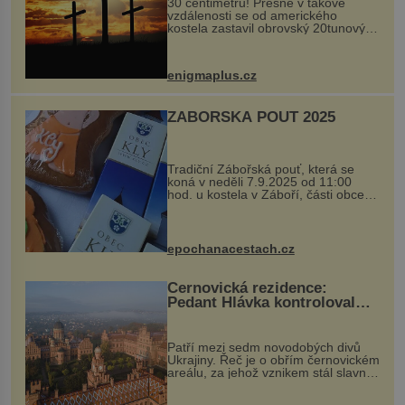
30 centimetrů! Přesně v takové
vzdálenosti se od amerického
kostela zastavil obrovský 20tunový
balvan, který se v květnu 2014
nečekaně odtrhl od nedaleké skály
při její demolici. Podle místních stojí
enigmaplus.cz
...
ZÁBOŘSKÁ POUŤ 2025
Tradiční Zábořská pouť, která se
koná v neděli 7.9.2025 od 11:00
hod. u kostela v Záboří, části obce
Kly u Mělníka. V programu naleznete
komentovanou prohlídku kostela,
dobovou hudbu, řemesla, atrakce...
epochanacestach.cz
Černovická rezidence:
Pedant Hlávka kontroloval
každou cihlu
Patří mezi sedm novodobých divů
Ukrajiny. Řeč je o obřím černovickém
areálu, za jehož vznikem stál slavný
český architekt Josef Hlávka. Ten si
na něm dal mimořádně záležet. Jeho