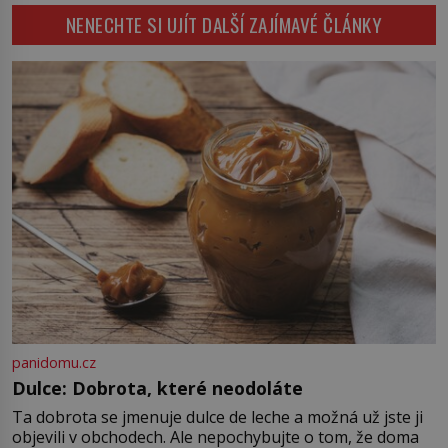
vlečou nebožáka do auta, a pak už
NENECHTE SI UJÍT DALŠÍ ZAJÍMAVÉ ČLÁNKY
ho nikdy nikdo nespatří. Dostal se
totiž do rukou všemocné KGB. Jako
sourozenci, kteří si nemohou přijít
na jméno. Neustále se předhání v
plánování sabotáží, […]
panidomu.cz
Dulce: Dobrota, které neodoláte
Ta dobrota se jmenuje dulce de leche a možná už jste ji
objevili v obchodech. Ale nepochybujte o tom, že doma