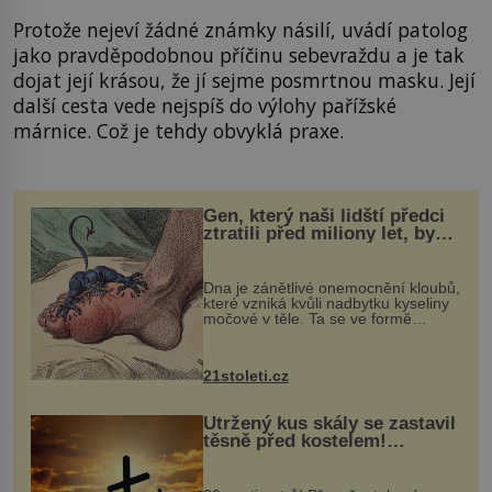
Protože nejeví žádné známky násilí, uvádí patolog
jako pravděpodobnou příčinu sebevraždu a je tak
dojat její krásou, že jí sejme posmrtnou masku. Její
další cesta vede nejspíš do výlohy pařížské
márnice. Což je tehdy obvyklá praxe.
Gen, který naši lidští předci
ztratili před miliony let, by
mohl pomoci s léčbou
„nemoci králů“
Dna je zánětlivé onemocnění kloubů,
které vzniká kvůli nadbytku kyseliny
močové v těle. Ta se ve formě
krystalků ukládá v blízkosti kloubů,
nejčastěji přitom postihuje palce na
nohou, a způsobuje bole...
21stoleti.cz
Utržený kus skály se zastavil
těsně před kostelem!
Ochránila ho boží síla?