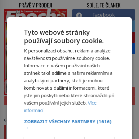
PRÁVĚ V PRODEJI
SDÍLEJTE ČLÁNEK
Facebook
Twitter
Tyto webové stránky
Pinterest
používají soubory cookie.
Email
K personalizaci obsahu, reklam a analýze
návštěvnosti používáme soubory cookie.
Informace o vašem používání našich
stránek také sdílíme s našimi reklamními a
analytickými partnery, kteří je mohou
PŘEDPLATNÉ
kombinovat s dalšími informacemi, které
ELEKTRONICKÉ
jste jim poskytli nebo které shromáždili při
PROLISTOVAT
TIŠTĚNÉ
vašem používání jejich služeb.
Více
informací
PŘEDCHOZÍ ČLÁNEK
ZOBRAZIT VŠECHNY PARTNERY
(1616)
→
Ztracená sídla: Tajemství Roanoke – Kam
zmizeli osadníci z první americké kolonie?