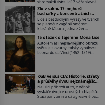
shromáždí tisíce lidí. Z věže slavné
tržnice létají do davu kočky, diváci
Zlo v sukni. Tři nejhorší
jásají a snaží se je chytit. Naštěstí
bachařky z koncentračních
už nejde o živá zvířata, ale jenom o
táborů
Lidé s bezduchými výrazy ve tvářích
plyšové suvenýry. Kdysi to ale bylo
se plahočí z vagónů směrem
jinak. Tato veselá podívaná
k bráně tábora. Jedna z žen
připomíná jeden z nejpodivnějších
pohlédne přímo na dozorkyni a
a zároveň nejkrutějších zvyků […]
15 otázek o tajemné Mona Lise
jejich oči se setkají. Místo soucitu
však přichází gesto, které
Autorem asi nejslavnějšího obrazu
nebožačku posílá rovnou do
světa je slovutný italský vynálezce
plynové komory. Jména jako Rudolf
Leonardo da Vinci (1452–1519).
Höss (1901–1947), Josef Mengele
Jenže jeho nevinně usmívající dámu
(1911–1979) či Heinrich Himmler
obklopují otazníky, na některé
(1900–1945) zná každý, o koho se
historici odpověď objeví, jiné
historie jen otřela. Jenže […]
zůstanou nezodpovězené. Kam si ji
pověsil Napoleon? Samotný císař
KGB versus CIA: Historie, střety
Napoleon Bonaparte (1769–1821)
a průšvihy dvou nejznámějších
má pro malbu slabost, a tak si ji
tajných služeb historie
Na ulici přibrzdí auto, z něhož
ještě jako první konzul přemístí do
vyskáče dvojice urostlých chlapíků.
své ložnice v Tuilerisjkém […]
Stačí pár vteřin a už agresivně buší
na dveře. O další okamžik později