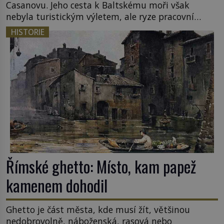
Casanovu. Jeho cesta k Baltskému moři však
nebyla turistickým výletem, ale ryze pracovní
cestou se zištnými úmysly. Jaký cíl Casanova
HISTORIE
sledoval, když se například procházel uličkami
lotyšské Rigy? Casanova v Pobaltí kontaktoval
tamní zednářské lóže. Nebyl v této oblasti žádným
nováčkem, protože do zednářské […]
Římské ghetto: Místo, kam papež
kamenem dohodil
Ghetto je část města, kde musí žít, většinou
nedobrovolně, náboženská, rasová nebo