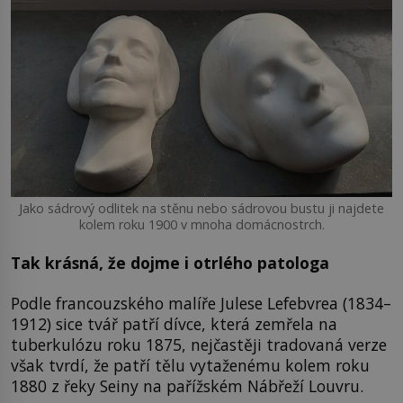
Jako sádrový odlitek na stěnu nebo sádrovou bustu ji najdete
kolem roku 1900 v mnoha domácnostrch.
Tak krásná, že dojme i otrlého patologa
Podle francouzského malíře Julese Lefebvrea (1834–
1912) sice tvář patří dívce, která zemřela na
tuberkulózu roku 1875, nejčastěji tradovaná verze
však tvrdí, že patří tělu vytaženému kolem roku
1880 z řeky Seiny na pařížském Nábřeží Louvru.