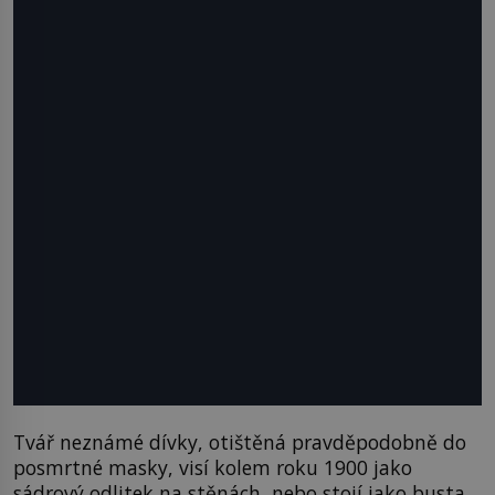
Tvář neznámé dívky, otištěná pravděpodobně do
posmrtné masky, visí kolem roku 1900 jako
sádrový odlitek na stěnách, nebo stojí jako busta