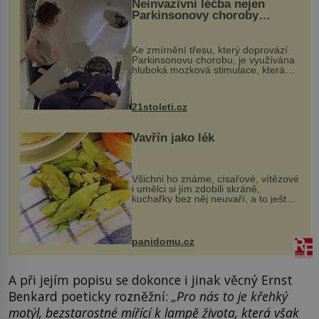
Neinvazivní léčba nejen
Parkinsonovy choroby
pomocí ultrazvukové
„helmy“
Ke zmírnění třesu, který doprovází
Parkinsonovu chorobu, je využívána
hluboká mozková stimulace, která
však vyžaduje vysoce invazivní
zákrok. Ultrazvuk zase není vhodný
k dostatečně přesnému zacílení ...
21stoleti.cz
Vavřín jako lék
Všichni ho známe, císařové, vítězové
i umělci si jím zdobili skráně,
kuchařky bez něj neuvaří, a to ještě
nevíte, že bobkový list může výrazně
zmírnit některé naše neduhy.
Obsahuje v malém množství ně...
panidomu.cz
A při jejím popisu se dokonce i jinak věcný Ernst
Benkard poeticky rozněžní:
„Pro nás to je křehký
motýl, bezstarostné mířící k lampě života, která však