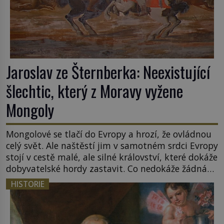
Jaroslav ze Šternberka: Neexistující
šlechtic, který z Moravy vyžene
Mongoly
Mongolové se tlačí do Evropy a hrozí, že ovládnou
celý svět. Ale naštěstí jim v samotném srdci Evropy
stojí v cestě malé, ale silné království, které dokáže
dobyvatelské hordy zastavit. Co nedokáže žádná
z asijských říší, co nedokážou Němci – to dokáže
HISTORIE
český král. Nebo že by ne? Mongolové od roku 1223
postupují podél Kaspického a Azovského moře, […]