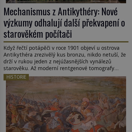
Mechanismus z Antikythéry: Nové
výzkumy odhalují další překvapení o
starověkém počítači
Když řečtí potápěči v roce 1901 objeví u ostrova
Antikythéra zrezivělý kus bronzu, nikdo netuší, že
drží v rukou jeden z nejúžasnějších vynálezů
starověku. Až moderní rentgenové tomografy
odhalí desítky ozubených kol ukrytých uvnitř.
HISTORIE
Mechanismus z Antikythéry je dnes považován za
nejstarší známý analogový počítač na světě. Přesto
ani po více než sto letech výzkumu […]