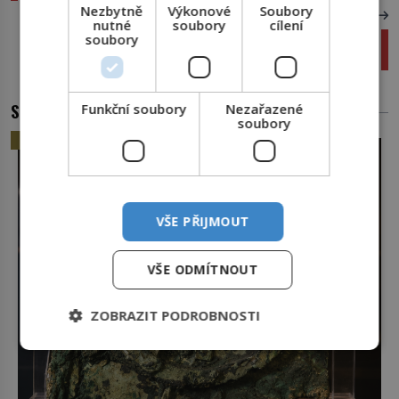
Nezbytně
Výkonové
Soubory
DALŠÍ ČLÁNEK
nutné
soubory
cílení
soubory
Chemie lásky: Jaké hormony míchají milostný
koktejl a proč nás opouštějí při rozchodu?
SOUVISEJÍCÍ ČLÁNKY
Funkční soubory
Nezařazené
soubory
HISTORIE
VŠE PŘIJMOUT
VŠE ODMÍTNOUT
ZOBRAZIT PODROBNOSTI