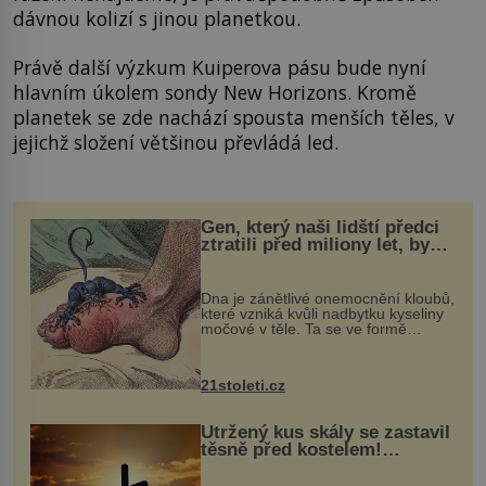
dávnou kolizí s jinou planetkou.
Právě další výzkum Kuiperova pásu bude nyní
hlavním úkolem sondy New Horizons. Kromě
planetek se zde nachází spousta menších těles, v
jejichž složení většinou převládá led.
Gen, který naši lidští předci
ztratili před miliony let, by
mohl pomoci s léčbou
„nemoci králů“
Dna je zánětlivé onemocnění kloubů,
které vzniká kvůli nadbytku kyseliny
močové v těle. Ta se ve formě
krystalků ukládá v blízkosti kloubů,
nejčastěji přitom postihuje palce na
nohou, a způsobuje bole...
21stoleti.cz
Utržený kus skály se zastavil
těsně před kostelem!
Ochránila ho boží síla?