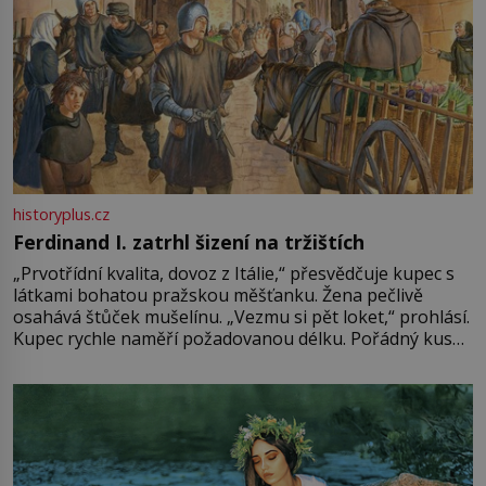
historyplus.cz
Ferdinand I. zatrhl šizení na tržištích
„Prvotřídní kvalita, dovoz z Itálie,“ přesvědčuje kupec s
látkami bohatou pražskou měšťanku. Žena pečlivě
osahává štůček mušelínu. „Vezmu si pět loket,“ prohlásí.
Kupec rychle naměří požadovanou délku. Pořádný kus
mu přitom zůstane za prsty… „Na šaty ho bude málo,
milostpaní. Stačí jenom na sukni,“ zhodnotí švadlena
množství růžového mušelínu. „Ošidili vás, podívejte.“
Vezme do ruky dřevěnou