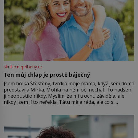
skutecnepribehy.cz
Ten můj chlap je prostě báječný
Jsem holka Štěstěny, tvrdila moje máma, když jsem doma
představila Mirka. Mohla na něm oči nechat. To nadšení
ji neopustilo nikdy. Myslím, že mi trochu záviděla, ale
nikdy jsem jí to neřekla. Tátu měla ráda, ale co si
pamatuji, tak jsme s Mirkem byli zamilovaní mnohem víc.
Jsme spolu moc rádi Tehdy byla jiná doba, když