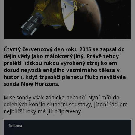
Čtvrtý červencový den roku 2015 se zapsal do
dějin vědy jako málokterý jiný. Právě tehdy
prolétl lidskou rukou vyrobený stroj kolem
dosud nejvzdálenějšího vesmírného tělesa v
historii, když trpasličí planetu Pluto navštívila
sonda New Horizons.
Mise sondy však zdaleka nekončí. Nyní míří do
odlehlých končin sluneční soustavy, jízdní řád pro
nejbližší roky má již připravený.
Reklama