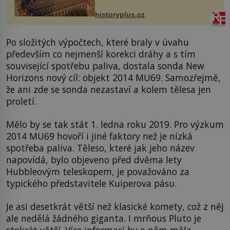
na něm dal mimořádně záležet. Jeho
stavební plány by při ...
historyplus.cz
Po složitých výpočtech, které braly v úvahu
především co nejmenší korekci dráhy a s tím
související spotřebu paliva, dostala sonda New
Horizons nový cíl: objekt 2014 MU69. Samozřejmě,
že ani zde se sonda nezastaví a kolem tělesa jen
proletí.
Mělo by se tak stát 1. ledna roku 2019. Pro výzkum
2014 MU69 hovoří i jiné faktory než je nízká
spotřeba paliva. Těleso, které jak jeho název
napovídá, bylo objeveno před dvěma lety
Hubbleovým teleskopem, je považováno za
typického představitele Kuiperova pásu.
Je asi desetkrát větší než klasické komety, což z něj
ale nedělá žádného giganta. I mrňous Pluto je