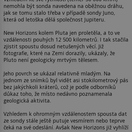
nemohla být sonda navedena na oběžnou dráhu,
jak se tomu stalo třeba v případě sondy Juno,
která od letoška dělá společnost Jupiteru.
New Horizons kolem Pluta jen proletěla, a to ve
vzdálenosti pouhých 12 500 kilometrů. I tak stačila
zjistit spoustu dosud netušených věcí. Již
fotografie, které na Zemi dorazily, ukázaly, že
Pluto není geologicky mrtvým tělesem.
Jeho povrch se ukázal relativně mladým. Na
jednom ze snímků byl vidět asi stokilometrový pás
bez jakýchkoli kráterů, což je podle odborníků
důkaz toho, že místo nedávno poznamenala
geologická aktivita.
Vzhledem k ohromným vzdálenostem spousta dat
ze sondy stále ještě putuje vesmírem nebo teprve
čeká na své odeslání. Avšak New Horizons již vyhlíží