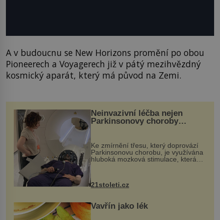
A v budoucnu se New Horizons promění po obou
Pioneerech a Voyagerech již v pátý mezihvězdný
kosmický aparát, který má původ na Zemi.
Neinvazivní léčba nejen
Parkinsonovy choroby
pomocí ultrazvukové
„helmy“
Ke zmírnění třesu, který doprovází
Parkinsonovu chorobu, je využívána
hluboká mozková stimulace, která
však vyžaduje vysoce invazivní
zákrok. Ultrazvuk zase není vhodný
k dostatečně přesnému zacílení ...
21stoleti.cz
Vavřín jako lék