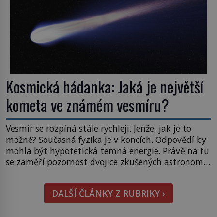
Kosmická hádanka: Jaká je největší
kometa ve známém vesmíru?
Vesmír se rozpíná stále rychleji. Jenže, jak je to
možné? Současná fyzika je v koncích. Odpovědí by
mohla být hypotetická temná energie. Právě na tu
se zaměří pozornost dvojice zkušených astronomů.
Namísto ní ale objeví něco mnohem
hmatatelnějšího. Naprosto rekordní kometu!
DALŠÍ ČLÁNKY Z RUBRIKY ›
Astronomové Pedro Bernardinelli a Gary Bernstein
mravenčí prací zkoumají archivní snímky v rámci