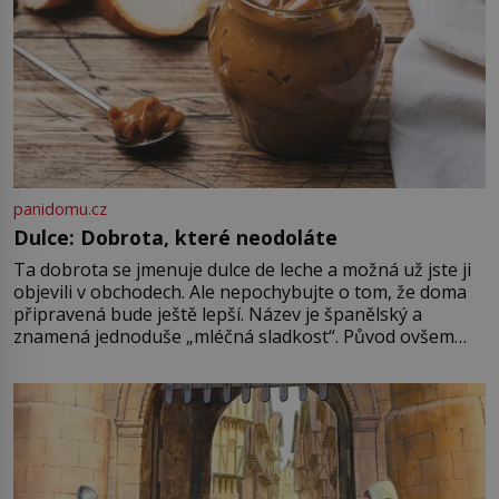
panidomu.cz
Dulce: Dobrota, které neodoláte
Ta dobrota se jmenuje dulce de leche a možná už jste ji
objevili v obchodech. Ale nepochybujte o tom, že doma
připravená bude ještě lepší. Název je španělský a
znamená jednoduše „mléčná sladkost“. Původ ovšem
není úplně jednoznačný, o autorství této receptury se
pře hned několik latinskoamerických zemí a k tomu
Francie, kde se traduje,