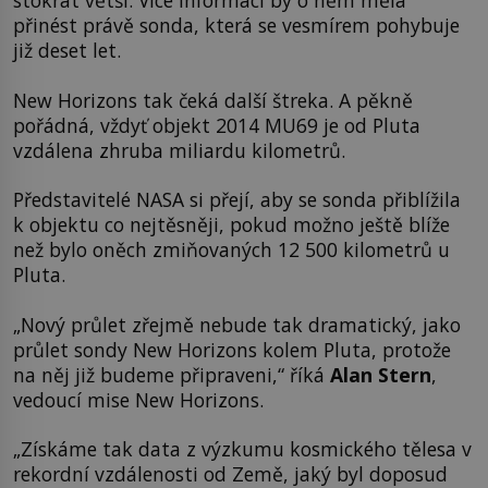
stokrát větší. Více informací by o něm měla
přinést právě sonda, která se vesmírem pohybuje
již deset let.
New Horizons tak čeká další štreka. A pěkně
pořádná, vždyť objekt 2014 MU69 je od Pluta
vzdálena zhruba miliardu kilometrů.
Představitelé NASA si přejí, aby se sonda přiblížila
k objektu co nejtěsněji, pokud možno ještě blíže
než bylo oněch zmiňovaných 12 500 kilometrů u
Pluta.
„Nový průlet zřejmě nebude tak dramatický, jako
průlet sondy New Horizons kolem Pluta, protože
na něj již budeme připraveni,“ říká
Alan Stern
,
vedoucí mise New Horizons.
„Získáme tak data z výzkumu kosmického tělesa v
rekordní vzdálenosti od Země, jaký byl doposud