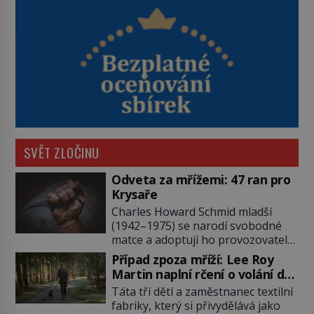
SVĚT ZLOČINU
Odveta za mřížemi: 47 ran pro
Krysaře
Charles Howard Schmid mladší
(1942–1975) se narodí svobodné
matce a adoptují ho provozovatelé
pečovatelského domu Charles a
Případ zpoza mříží: Lee Roy
Katharine Schmidovi. Synek jim
Martin naplní rčení o volání do
mnoho radosti nepřinese. Mezi
lesa
Táta tří dětí a zaměstnanec textilní
přáteli v arizonském Tusconu se
fabriky, který si přivydělává jako
mu přezdívá Krysař. Je to pohledný