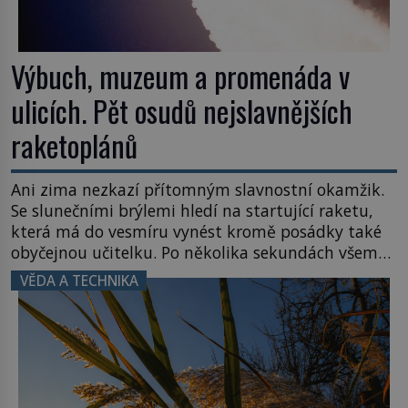
Výbuch, muzeum a promenáda v
ulicích. Pět osudů nejslavnějších
raketoplánů
Ani zima nezkazí přítomným slavnostní okamžik.
Se slunečními brýlemi hledí na startující raketu,
která má do vesmíru vynést kromě posádky také
obyčejnou učitelku. Po několika sekundách všem
ztuhnou úsměvy, stroj totiž exploduje. Jejich
VĚDA A TECHNIKA
konstrukce není z levného kraje, daňové
poplatníky stojí miliardy dolarů. Na druhou stranu
zvládnou jen představitelné věci. Na malé kousky
Název: Columbia První […]