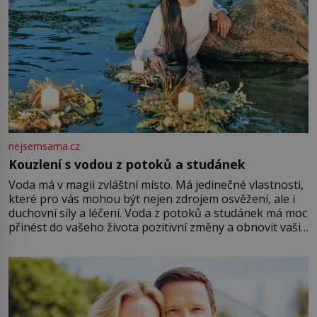
nejsemsama.cz
Kouzlení s vodou z potoků a studánek
Voda má v magii zvláštní místo. Má jedinečné vlastnosti,
které pro vás mohou být nejen zdrojem osvěžení, ale i
duchovní síly a léčení. Voda z potoků a studánek má moc
přinést do vašeho života pozitivní změny a obnovit vaši
energii. Využitím těchto přírodních zdrojů v magii
můžete obohatit své rituály a přinést do svého života
větší harmonii a klid. Je důležité