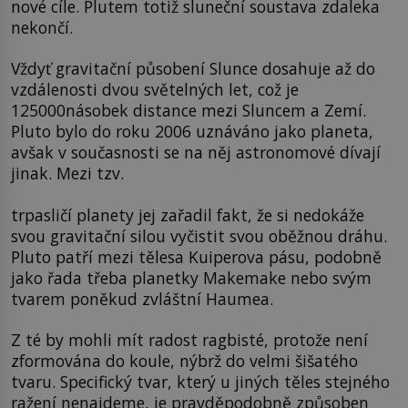
nové cíle. Plutem totiž sluneční soustava zdaleka
nekončí.
Vždyť gravitační působení Slunce dosahuje až do
vzdálenosti dvou světelných let, což je
125000násobek distance mezi Sluncem a Zemí.
Pluto bylo do roku 2006 uznáváno jako planeta,
avšak v současnosti se na něj astronomové dívají
jinak. Mezi tzv.
trpasličí planety jej zařadil fakt, že si nedokáže
svou gravitační silou vyčistit svou oběžnou dráhu.
Pluto patří mezi tělesa Kuiperova pásu, podobně
jako řada třeba planetky Makemake nebo svým
tvarem poněkud zvláštní Haumea.
Z té by mohli mít radost ragbisté, protože není
zformována do koule, nýbrž do velmi šišatého
tvaru. Specifický tvar, který u jiných těles stejného
ražení nenajdeme, je pravděpodobně způsoben