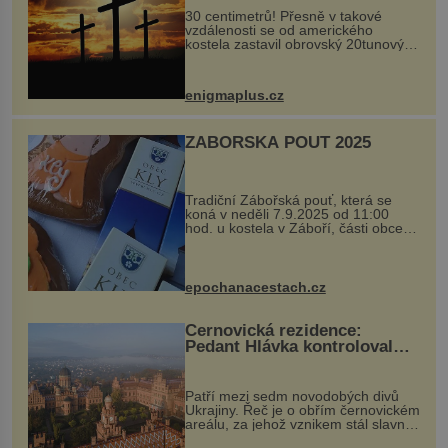
30 centimetrů! Přesně v takové
vzdálenosti se od amerického
kostela zastavil obrovský 20tunový
balvan, který se v květnu 2014
nečekaně odtrhl od nedaleké skály
při její demolici. Podle místních stojí
enigmaplus.cz
...
ZÁBOŘSKÁ POUŤ 2025
Tradiční Zábořská pouť, která se
koná v neděli 7.9.2025 od 11:00
hod. u kostela v Záboří, části obce
Kly u Mělníka. V programu naleznete
komentovanou prohlídku kostela,
dobovou hudbu, řemesla, atrakce...
epochanacestach.cz
Černovická rezidence:
Pedant Hlávka kontroloval
každou cihlu
Patří mezi sedm novodobých divů
Ukrajiny. Řeč je o obřím černovickém
areálu, za jehož vznikem stál slavný
český architekt Josef Hlávka. Ten si