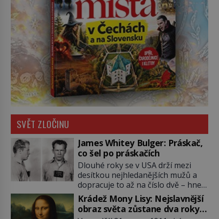
SVĚT ZLOČINU
James Whitey Bulger: Práskač,
co šel po práskačích
Dlouhé roky se v USA drží mezi
desítkou nejhledanějších mužů a
dopracuje to až na číslo dvě – hned
po Usámovi bin Ládinovi (1957–
Krádež Mony Lisy: Nejslavnější
2011). To je James „Whitey“ Bulger
obraz světa zůstane dva roky
(1929–2018) viněný ze spoluúčasti