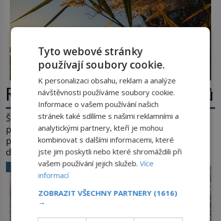
Tyto webové stránky
používají soubory cookie.
K personalizaci obsahu, reklam a analýze
Rákos: Nenápadný poklad z mokřadů
návštěvnosti používáme soubory cookie.
Informace o vašem používání našich
stránek také sdílíme s našimi reklamními a
Šumí ve větru na březích rybníků, ukrývá vodní
analytickými partnery, kteří je mohou
ptáky a mnozí kolem něj procházejí bez
povšimnutí. Přesto právě rákos pomáhal stavět
kombinovat s dalšími informacemi, které
domy, vyrábět lodě, zapisovat první texty a
jste jim poskytli nebo které shromáždili při
inspiroval řadu pověstí. Tato skromná, ale
vašem používání jejich služeb.
Více
VĚDA A TECHNIKA
užitečná rostlina provází člověka už tisíce let.
informací
Většina lidí vnímá rákos jen jako obyčejnou kulisu
ZOBRAZIT VŠECHNY PARTNERY
(1616)
letního koupání. Stačí se však podívat […]
→