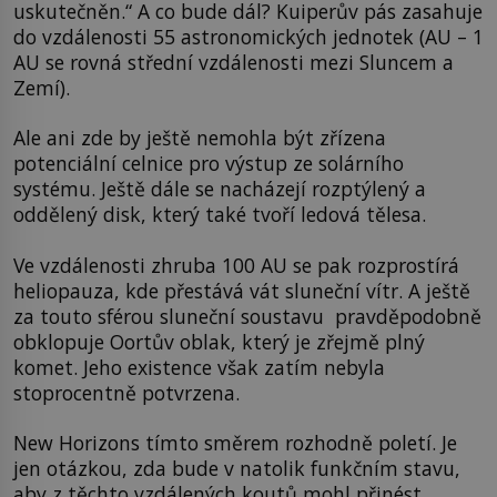
uskutečněn.“ A co bude dál? Kuiperův pás zasahuje
do vzdálenosti 55 astronomických jednotek (AU – 1
AU se rovná střední vzdálenosti mezi Sluncem a
Zemí).
Ale ani zde by ještě nemohla být zřízena
potenciální celnice pro výstup ze solárního
systému. Ještě dále se nacházejí rozptýlený a
oddělený disk, který také tvoří ledová tělesa.
Ve vzdálenosti zhruba 100 AU se pak rozprostírá
heliopauza, kde přestává vát sluneční vítr. A ještě
za touto sférou sluneční soustavu pravděpodobně
obklopuje Oortův oblak, který je zřejmě plný
komet. Jeho existence však zatím nebyla
stoprocentně potvrzena.
New Horizons tímto směrem rozhodně poletí. Je
jen otázkou, zda bude v natolik funkčním stavu,
aby z těchto vzdálených koutů mohl přinést