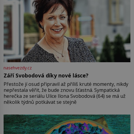
nasehvezdy.cz
Září Svobodová díky nové lásce?
Přestože jí osud připravil až příliš kruté momenty, nikdy
nepřestala věřit, že bude znovu šťastná. Sympatická
herečka ze seriálu Ulice Ilona Svobodová (64) se má už
několik týdnů potkávat se stejně