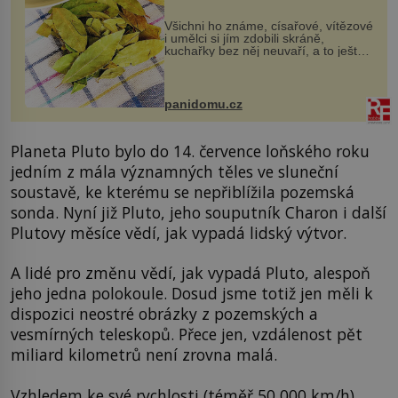
Všichni ho známe, císařové, vítězové
i umělci si jím zdobili skráně,
kuchařky bez něj neuvaří, a to ještě
nevíte, že bobkový list může výrazně
zmírnit některé naše neduhy.
Obsahuje v malém množství ně...
panidomu.cz
Planeta Pluto bylo do 14. července loňského roku
jedním z mála významných těles ve sluneční
soustavě, ke kterému se nepřiblížila pozemská
sonda. Nyní již Pluto, jeho souputník Charon i další
Plutovy měsíce vědí, jak vypadá lidský výtvor.
A lidé pro změnu vědí, jak vypadá Pluto, alespoň
jeho jedna polokoule. Dosud jsme totiž jen měli k
dispozici neostré obrázky z pozemských a
vesmírných teleskopů. Přece jen, vzdálenost pět
miliard kilometrů není zrovna malá.
Vzhledem ke své rychlosti (téměř 50 000 km/h)