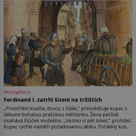
Francie, kde se traduje,
historyplus.cz
Ferdinand I. zatrhl šizení na tržištích
„Prvotřídní kvalita, dovoz z Itálie,“ přesvědčuje kupec s
látkami bohatou pražskou měšťanku. Žena pečlivě
osahává štůček mušelínu. „Vezmu si pět loket,“ prohlásí.
Kupec rychle naměří požadovanou délku. Pořádný kus
mu přitom zůstane za prsty… „Na šaty ho bude málo,