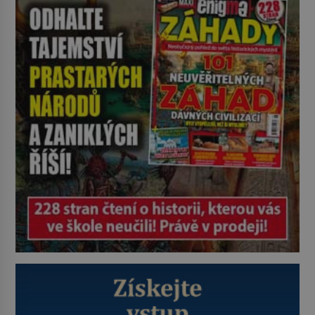
je přechytračil. Cennou informaci
jim dodá jeden z agentů. Oba
tábory jsou zvyklé působit v pozadí
a podle situace tlačit, jak oni […]