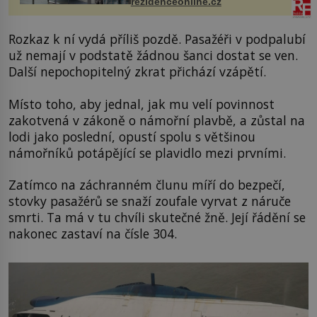
rezidenceonline.cz
proutku...
Rozkaz k ní vydá příliš pozdě. Pasažéři v podpalubí
už nemají v podstatě žádnou šanci dostat se ven.
Další nepochopitelný zkrat přichází vzápětí.
Místo toho, aby jednal, jak mu velí povinnost
zakotvená v zákoně o námořní plavbě, a zůstal na
lodi jako poslední, opustí spolu s většinou
námořníků potápějící se plavidlo mezi prvními.
Zatímco na záchranném člunu míří do bezpečí,
stovky pasažérů se snaží zoufale vyrvat z náruče
smrti. Ta má v tu chvíli skutečné žně. Její řádění se
nakonec zastaví na čísle 304.