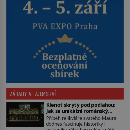
ZÁHADY A TAJEMSTVÍ
Klenot skrytý pod podlahou:
Jak se unikátní románský
poklad dostal do zapadlého
Příběh relikviáře svatého Maura
Bečova?
dodnes fascinuje historiky i
milovníky záhad po celém světě.