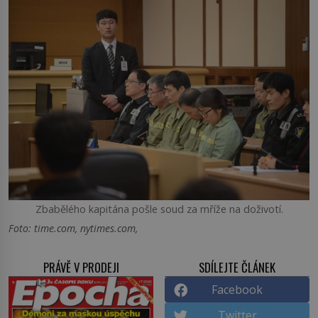
Zbabělého kapitána pošle soud za mříže na doživotí.
Foto: time.com, nytimes.com,
PRÁVĚ V PRODEJI
SDÍLEJTE ČLÁNEK
Facebook
Twitter