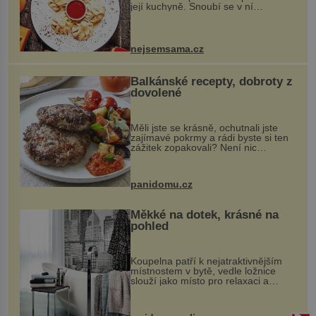
její kuchyně. Snoubí se v ní
evropské a asijské chutě a díky tomu
vznikají rozmanité a chuťově bohaté
pokrmy, které rozhodně st...
nejsemsama.cz
Balkánské recepty, dobroty z
dovolené
Měli jste se krásně, ochutnali jste
zajímavé pokrmy a rádi byste si ten
zážitek zopakovali? Není nic
snazšího. Pljeskavica (10 porcí)
Možná jste ji ochutnali na dovolené v
bývalé Jugoslávii, lze ji vi...
panidomu.cz
Měkké na dotek, krásné na
pohled
Koupelna patří k nejatraktivnějším
místnostem v bytě, vedle ložnice
slouží jako místo pro relaxaci a
odpočinek. Koupelnový textil –
ručníky, osušky a koberečky –
mohou jako mávnutím kouzelného