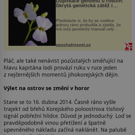
Duplikace genomu u rostlin:
Skrytá genetická zátěž i
evoluční výhoda
Představte si, že by se rostlina
jednou ráno probudila a zjistila, že
má svůj genetický manuál celý
dvakrát. Přesně to se občas v
přírodě stane – a podle nového
výzkumu to může být pro druhy
epochalnisvet.cz
vstupenka...
Pláč, ale také nenávist pozůstalých směřující na
hlavu kapitána lodi provází ruku v ruce jeden
z nejčernějších momentů jihokorejských dějin.
Výlet na ostrov se změní v horor
Stane se to 16. dubna 2014. Časně ráno vyšle
trajekt od břehů Korejského poloostrova tísňový
signál pobřežní hlídce. Důvod je jednoduchý. Loď se
pravděpodobně vinou přetížení a špatně
upevněného nákladu začíná naklánět. Na palubě