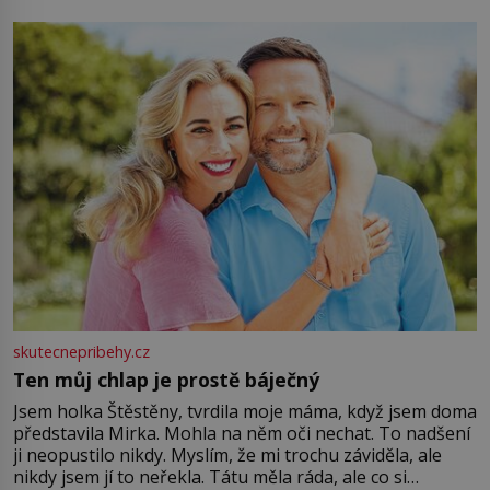
můžete obohatit své rituály a přinést do svého života
větší harmonii a klid. Je důležité
skutecnepribehy.cz
Ten můj chlap je prostě báječný
Jsem holka Štěstěny, tvrdila moje máma, když jsem doma
představila Mirka. Mohla na něm oči nechat. To nadšení
ji neopustilo nikdy. Myslím, že mi trochu záviděla, ale
nikdy jsem jí to neřekla. Tátu měla ráda, ale co si