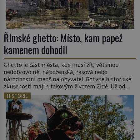
Římské ghetto: Místo, kam papež
kamenem dohodil
Ghetto je část města, kde musí žít, většinou
nedobrovolně, náboženská, rasová nebo
národnostní menšina obyvatel. Bohaté historické
zkušenosti mají s takovým životem Židé. Už od
středověku jsou totiž v každou chvíli nuceni v
HISTORIE
nějakém žít. Mezi ty nejslavnější patří i římské
ghetto založené v roce 1555. Pokud jde o vztah
k Židům, nemá se Řím čím chlubit. […]