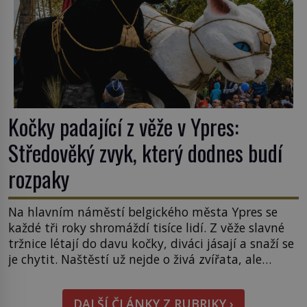
Kočky padající z věže v Ypres:
Středověký zvyk, který dodnes budí
rozpaky
Na hlavním náměstí belgického města Ypres se
každé tři roky shromáždí tisíce lidí. Z věže slavné
tržnice létají do davu kočky, diváci jásají a snaží se
je chytit. Naštěstí už nejde o živá zvířata, ale
jenom o plyšové suvenýry. Kdysi to ale bylo jinak.
Tato veselá podívaná připomíná jeden z
DALŠÍ ČLÁNKY Z RUBRIKY ›
nejpodivnějších a zároveň nejkrutějších zvyků […]