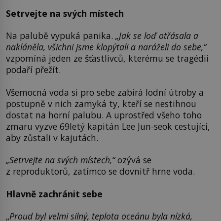
Setrvejte na svých místech
Na palubě vypuká panika.
„Jak se loď otřásala a
nakláněla, všichni jsme klopýtali a naráželi do sebe,“
vzpomíná jeden ze šťastlivců, kterému se tragédii
podaří přežít.
Všemocná voda si pro sebe zabírá lodní útroby a
postupně v nich zamyká ty, kteří se nestihnou
dostat na horní palubu. A uprostřed všeho toho
zmaru vyzve 69letý kapitán Lee Jun-seok cestující,
aby zůstali v kajutách.
„Setrvejte na svých místech,“
ozývá se
z reproduktorů, zatímco se dovnitř hrne voda.
Hlavně zachránit sebe
„
Proud byl velmi silný, teplota oceánu byla nízká,