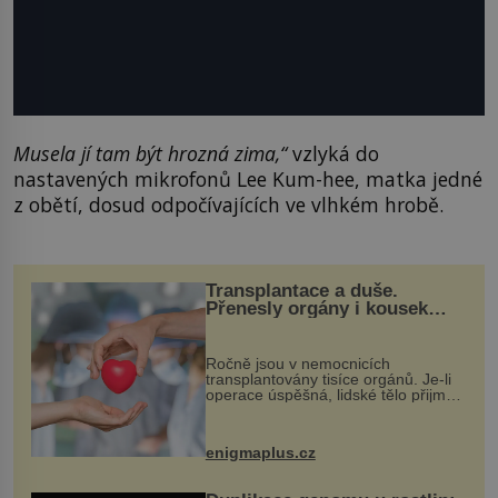
Musela jí tam být hrozná zima,“
vzlyká do
nastavených mikrofonů Lee Kum-hee, matka jedné
z obětí, dosud odpočívajících ve vlhkém hrobě.
Transplantace a duše.
Přenesly orgány i kousek
osobnosti dárce?
Ročně jsou v nemocnicích
transplantovány tisíce orgánů. Je-li
operace úspěšná, lidské tělo přijme
darovaný orgán za své a pacient
může vést plnohodnotný život. Ale co
když při transplantaci nepřijímám...
enigmaplus.cz