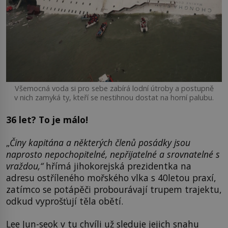
Všemocná voda si pro sebe zabírá lodní útroby a postupně
v nich zamyká ty, kteří se nestihnou dostat na horní palubu.
36 let? To je málo!
„
Činy kapitána a některých členů posádky jsou
naprosto nepochopitelné, nepřijatelné a srovnatelné s
vraždou,“
hřímá jihokorejská prezidentka na
adresu ostříleného mořského vlka s 40letou praxí,
zatímco se potápěči probourávají trupem trajektu,
odkud vyprošťují těla obětí.
Lee Jun-seok v tu chvíli už sleduje jejich snahu