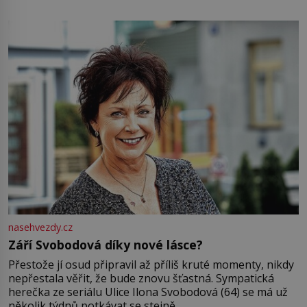
pamatuji, tak jsme s Mirkem byli zamilovaní mnohem víc.
Jsme spolu moc rádi Tehdy byla jiná doba, když
nasehvezdy.cz
Září Svobodová díky nové lásce?
Přestože jí osud připravil až příliš kruté momenty, nikdy
nepřestala věřit, že bude znovu šťastná. Sympatická
herečka ze seriálu Ulice Ilona Svobodová (64) se má už
několik týdnů potkávat se stejně