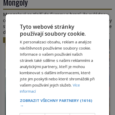
Mongoly
Mongolové se tlačí do Evropy a hrozí, že ovládnou
celý svět. Ale naštěstí jim v samotném srdci Evropy
Tyto webové stránky
stojí v cestě malé, ale silné království, které dokáže
dobyvatelské hordy zastavit. Co nedokáže žádná
používají soubory cookie.
z asijských říší, co nedokážou Němci – to dokáže
HISTORIE
K personalizaci obsahu, reklam a analýze
český král. Nebo že by ne? Mongolové od roku 1223
návštěvnosti používáme soubory cookie.
postupují podél Kaspického a Azovského moře, […]
Informace o vašem používání našich
stránek také sdílíme s našimi reklamními a
analytickými partnery, kteří je mohou
kombinovat s dalšími informacemi, které
jste jim poskytli nebo které shromáždili při
vašem používání jejich služeb.
Více
informací
ZOBRAZIT VŠECHNY PARTNERY
(1616)
→