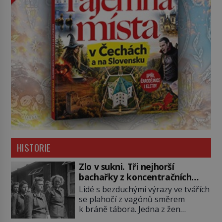
HISTORIE
Zlo v sukni. Tři nejhorší
bachařky z koncentračních
táborů
Lidé s bezduchými výrazy ve tvářích
se plahočí z vagónů směrem
k bráně tábora. Jedna z žen
pohlédne přímo na dozorkyni a