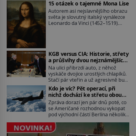
15 otázek o tajemné Mona Lise
jejich oči se setkají. Místo soucitu
však přichází gesto, které
Autorem asi nejslavnějšího obrazu
nebožačku posílá rovnou do
světa je slovutný italský vynálezce
plynové komory. Jména jako Rudolf
Leonardo da Vinci (1452–1519).
Höss (1901–1947), Josef Mengele
Jenže jeho nevinně usmívající dámu
(1911–1979) či Heinrich Himmler
obklopují otazníky, na některé
(1900–1945) zná každý, o koho se
historici odpověď objeví, jiné
historie jen otřela. Jenže […]
zůstanou nezodpovězené. Kam si ji
pověsil Napoleon? Samotný císař
KGB versus CIA: Historie, střety
Napoleon Bonaparte (1769–1821)
a průšvihy dvou nejznámějších
má pro malbu slabost, a tak si ji
tajných služeb historie
Na ulici přibrzdí auto, z něhož
ještě jako první konzul přemístí do
vyskáče dvojice urostlých chlapíků.
své ložnice v Tuilerisjkém […]
Stačí pár vteřin a už agresivně buší
na dveře. O další okamžik později
Kdo je víc? Pět operací, při
vlečou nebožáka do auta, a pak už
nichž dochází ke střetu obou
ho nikdy nikdo nespatří. Dostal se
tajných služeb
Zpráva dorazí jen pár dnů poté, co
totiž do rukou všemocné KGB. Jako
se Američané rozhodnou vykopat
sourozenci, kteří si nemohou přijít
pod východní částí Berlína několik
na jméno. Neustále se předhání v
stovek metrů dlouhý tunel. Sověti
plánování sabotáží, […]
na sobě nenechají nic znát a
nechají nepřítele, aby si myslel, že