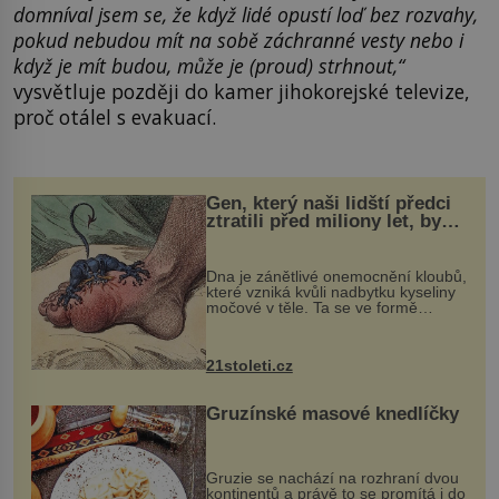
domníval jsem se, že když lidé opustí loď bez rozvahy,
pokud nebudou mít na sobě záchranné vesty nebo i
když je mít budou, může je (proud) strhnout,“
vysvětluje později do kamer jihokorejské televize,
proč otálel s evakuací.
Gen, který naši lidští předci
ztratili před miliony let, by
mohl pomoci s léčbou
„nemoci králů“
Dna je zánětlivé onemocnění kloubů,
které vzniká kvůli nadbytku kyseliny
močové v těle. Ta se ve formě
krystalků ukládá v blízkosti kloubů,
nejčastěji přitom postihuje palce na
nohou, a způsobuje bole...
21stoleti.cz
Gruzínské masové knedlíčky
Gruzie se nachází na rozhraní dvou
kontinentů a právě to se promítá i do