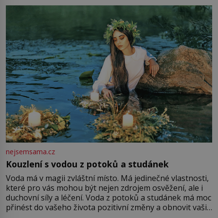
milostpaní. Stačí jenom na sukni,“ zhodnotí švadlena
množství růžového mušelínu. „Ošidili vás, podívejte.“
Vezme do ruky dřevěnou
nejsemsama.cz
Kouzlení s vodou z potoků a studánek
Voda má v magii zvláštní místo. Má jedinečné vlastnosti,
které pro vás mohou být nejen zdrojem osvěžení, ale i
duchovní síly a léčení. Voda z potoků a studánek má moc
přinést do vašeho života pozitivní změny a obnovit vaši
energii. Využitím těchto přírodních zdrojů v magii