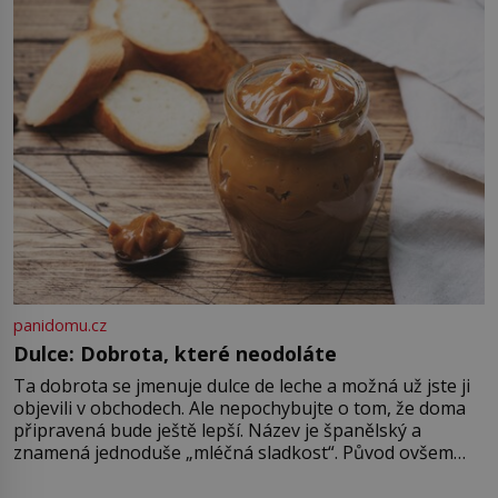
byl jen životem unavený a drogou
ovládaný muž? Marcus Aurelius byl
zastáncem stoicismu, učení, […]
panidomu.cz
Dulce: Dobrota, které neodoláte
Ta dobrota se jmenuje dulce de leche a možná už jste ji
objevili v obchodech. Ale nepochybujte o tom, že doma
připravená bude ještě lepší. Název je španělský a
znamená jednoduše „mléčná sladkost“. Původ ovšem
není úplně jednoznačný, o autorství této receptury se
pře hned několik latinskoamerických zemí a k tomu