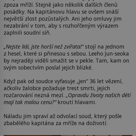
zpoza mříží. Stejně jako několik dalších členů
posádky. Na kapitánovu hlavu se ovšem snáší
největší zlost pozůstalých. Ani jeho omluvy jim
nezabrání v tom, aby s rozhořčeným výrazem
zaplnili soudní síň.
„Nejste lidi, jste horší než zvířata!“
stojí na jednom
z hesel, které si přinesou s sebou. Leeho Jun-seoka
by nejraději viděli smažit se v pekle. Tam, kam on
svým sobectvím poslal jejich blízké.
Když pak od soudce vyfasuje „jen“ 36 let vězení,
ačkoliv žalobce požaduje trest smrti, jejich
rozčarování nezná mezí.
„Opravdu životy našich dětí
mají tak malou cenu?“
kroutí hlavami.
Náladu jim spraví až odvolací soud, který pošle
zbabělého kapitána za mříže na doživotí.