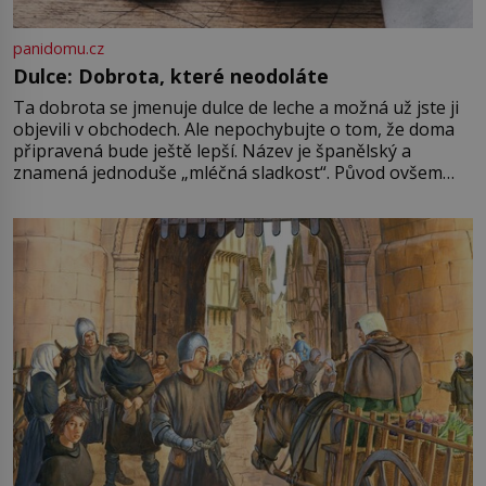
panidomu.cz
Dulce: Dobrota, které neodoláte
Ta dobrota se jmenuje dulce de leche a možná už jste ji
objevili v obchodech. Ale nepochybujte o tom, že doma
připravená bude ještě lepší. Název je španělský a
znamená jednoduše „mléčná sladkost“. Původ ovšem
není úplně jednoznačný, o autorství této receptury se
pře hned několik latinskoamerických zemí a k tomu
Francie, kde se traduje,