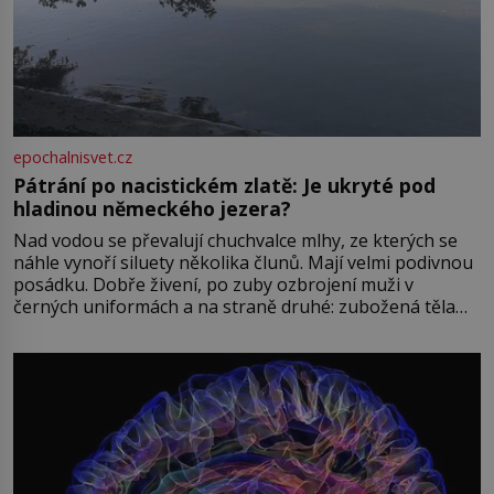
epochalnisvet.cz
Pátrání po nacistickém zlatě: Je ukryté pod
hladinou německého jezera?
Nad vodou se převalují chuchvalce mlhy, ze kterých se
náhle vynoří siluety několika člunů. Mají velmi podivnou
posádku. Dobře živení, po zuby ozbrojení muži v
černých uniformách a na straně druhé: zubožená těla
oblečená v chatrných vězeňských hadrech. Co tato
přízračná scéna znamená? Je jaro roku 1945, druhá
světová válka se chýlí ke konci. Jezero Stolpsee