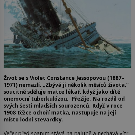
Život se s Violet Constance Jessopovou (1887–
1971) nemazlí. „Zbývá jí několik měsíců života,“
soucitně sděluje matce lékař, když jako dítě
onemocní tuberkulózou. Přežije. Na rozdíl od
svých šesti mladších sourozenců. Když v roce
1908 těžce ochoří matka, nastupuje na její
místo lodní stevardky.
Večer před spaním stává na palubě a nechává vítr,