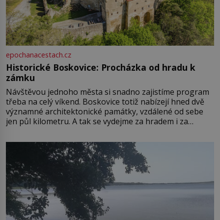
epochanacestach.cz
Historické Boskovice: Procházka od hradu k
zámku
Návštěvou jednoho města si snadno zajistíme program
třeba na celý víkend. Boskovice totiž nabízejí hned dvě
významné architektonické památky, vzdálené od sebe
jen půl kilometru. A tak se vydejme za hradem i za
zámkem do krásné jihomoravské krajiny. Trhová osada
Boskovice na okraji Drahanské vrchoviny vznikla někdy
ve13. století, a už v roce 1313 kronikáři zaznamenali