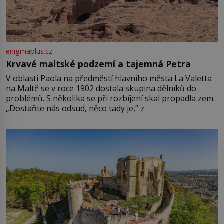
enigmaplus.cz
Krvavé maltské podzemí a tajemná Petra
V oblasti Paola na předměstí hlavního města La Valetta
na Maltě se v roce 1902 dostala skupina dělníků do
problémů. S několika se při rozbíjení skal propadla zem.
„Dostaňte nás odsud, něco tady je,“ z