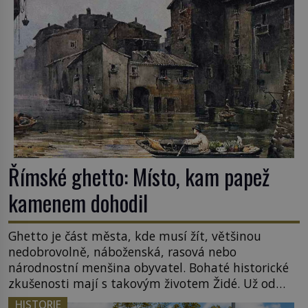
sledoval, když se například procházel uličkami
lotyšské Rigy? Casanova v Pobaltí kontaktoval
tamní zednářské lóže. Nebyl v této oblasti žádným
nováčkem, protože do zednářské […]
Římské ghetto: Místo, kam papež
kamenem dohodil
Ghetto je část města, kde musí žít, většinou
nedobrovolně, náboženská, rasová nebo
národnostní menšina obyvatel. Bohaté historické
zkušenosti mají s takovým životem Židé. Už od
středověku jsou totiž v každou chvíli nuceni v
HISTORIE