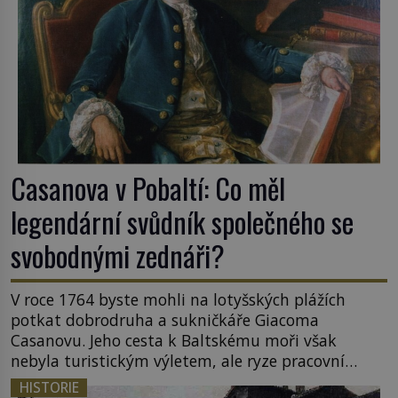
Casanova v Pobaltí: Co měl
legendární svůdník společného se
svobodnými zednáři?
V roce 1764 byste mohli na lotyšských plážích
potkat dobrodruha a sukničkáře Giacoma
Casanovu. Jeho cesta k Baltskému moři však
nebyla turistickým výletem, ale ryze pracovní
cestou se zištnými úmysly. Jaký cíl Casanova
HISTORIE