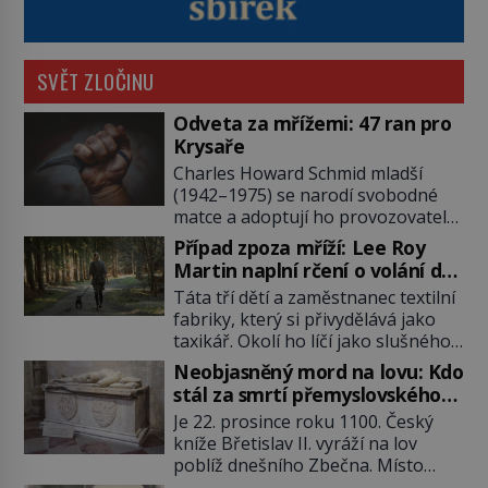
SVĚT ZLOČINU
Odveta za mřížemi: 47 ran pro
Krysaře
Charles Howard Schmid mladší
(1942–1975) se narodí svobodné
matce a adoptují ho provozovatelé
pečovatelského domu Charles a
Případ zpoza mříží: Lee Roy
Katharine Schmidovi. Synek jim
Martin naplní rčení o volání do
mnoho radosti nepřinese. Mezi
lesa
Táta tří dětí a zaměstnanec textilní
přáteli v arizonském Tusconu se
fabriky, který si přivydělává jako
mu přezdívá Krysař. Je to pohledný
taxikář. Okolí ho líčí jako slušného
a charismatický mladík, kterému to
člověka. To je Lee Roy Martin
ve škole dvakrát nejde. Exceluje ale
Neobjasněný mord na lovu: Kdo
(1937–1972), jinak též Škrtič z
v tělocviku. Škola si díky němu
stál za smrtí přemyslovského
Gaffney, městečka v Jižní Karolíně.
může vystavit […]
knížete Břetislava II.?
Je 22. prosince roku 1100. Český
Mezi lety 1967 až 1968 zavraždí dvě
kníže Břetislav II. vyráží na lov
ženy a dvě dívky. Dne 20. května
poblíž dnešního Zbečna. Místo
1967 znásilní a zavraždí 32letou
návratu na Pražský hrad však