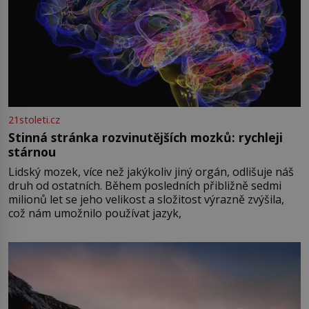
21stoleti.cz
Stinná stránka rozvinutějších mozků: rychleji
stárnou
Lidský mozek, více než jakýkoliv jiný orgán, odlišuje náš
druh od ostatních. Během posledních přibližně sedmi
milionů let se jeho velikost a složitost výrazně zvýšila,
což nám umožnilo používat jazyk,