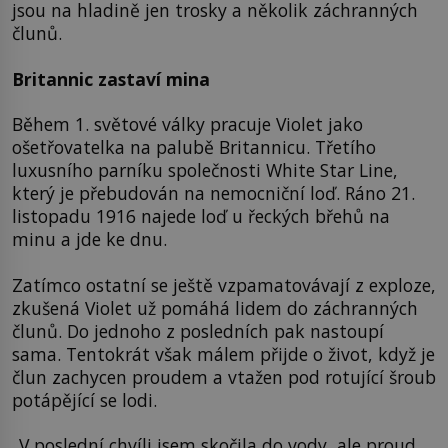
jsou na hladině jen trosky a několik záchranných
člunů.
Britannic zastaví mina
Během 1. světové války pracuje Violet jako
ošetřovatelka na palubě Britannicu. Třetího
luxusního parníku společnosti White Star Line,
který je přebudován na nemocniční loď. Ráno 21.
listopadu 1916 najede loď u řeckých břehů na
minu a jde ke dnu.
Zatímco ostatní se ještě vzpamatovávají z exploze,
zkušená Violet už pomáhá lidem do záchranných
člunů. Do jednoho z posledních pak nastoupí
sama. Tentokrát však málem přijde o život, když je
člun zachycen proudem a vtažen pod rotující šroub
potápějící se lodi.
„V poslední chvíli jsem skočila do vody, ale proud