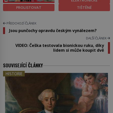
ELEKTRONICKÉ
PROLISTOVAT
TIŠTĚNÉ
PŘEDCHOZÍ ČLÁNEK
Jsou punčochy opravdu českým vynálezem?
DALŠÍ ČLÁNEK
VIDEO: Češka testovala bionickou ruku, díky
lidem si může koupit dvě
SOUVISEJÍCÍ ČLÁNKY
HISTORIE