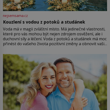
nejsemsama.cz
Kouzlení s vodou z potoků a studánek
Voda má v magii zvláštní místo. Má jedinečné vlastnosti,
které pro vás mohou být nejen zdrojem osvěžení, ale i
duchovní síly a léčení. Voda z potoků a studánek má moc
přinést do vašeho života pozitivní změny a obnovit vaši
energii. Využitím těchto přírodních zdrojů v magii
můžete obohatit své rituály a přinést do svého života
větší harmonii a klid. Je důležité