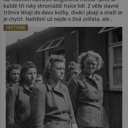
každé tři roky shromáždí tisíce lidí. Z věže slavné
tržnice létají do davu kočky, diváci jásají a snaží se
je chytit. Naštěstí už nejde o živá zvířata, ale
jenom o plyšové suvenýry. Kdysi to ale bylo jinak.
HISTORIE
Tato veselá podívaná připomíná jeden z
nejpodivnějších a zároveň nejkrutějších zvyků […]