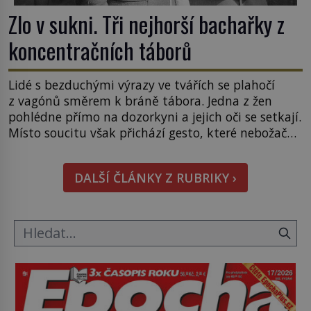
Zlo v sukni. Tři nejhorší bachařky z
koncentračních táborů
Lidé s bezduchými výrazy ve tvářích se plahočí
z vagónů směrem k bráně tábora. Jedna z žen
pohlédne přímo na dozorkyni a jejich oči se setkají.
Místo soucitu však přichází gesto, které nebožačku
posílá rovnou do plynové komory. Jména jako
Rudolf Höss (1901–1947), Josef Mengele (1911–
DALŠÍ ČLÁNKY Z RUBRIKY ›
1979) či Heinrich Himmler (1900–1945) zná každý,
o koho se historie jen otřela. Jenže […]