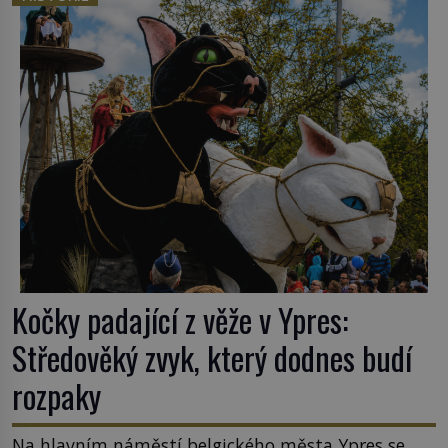
nějakém žít. Mezi ty nejslavnější patří i římské
ghetto založené v roce 1555. Pokud jde o vztah
k Židům, nemá se Řím čím chlubit. […]
Kočky padající z věže v Ypres:
Středověký zvyk, který dodnes budí
rozpaky
Na hlavním náměstí belgického města Ypres se