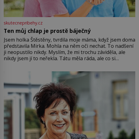
skutecnepribehy.cz
Ten můj chlap je prostě báječný
Jsem holka Štěstěny, tvrdila moje máma, když jsem doma
představila Mirka. Mohla na něm oči nechat. To nadšení
ji neopustilo nikdy. Myslím, že mi trochu záviděla, ale
nikdy jsem jí to neřekla. Tátu měla ráda, ale co si
pamatuji, tak jsme s Mirkem byli zamilovaní mnohem víc.
Jsme spolu moc rádi Tehdy byla jiná doba, když