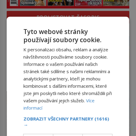
PROLISTOVAT ČASOPIS
Tyto webové stránky
reklama
používají soubory cookie.
K personalizaci obsahu, reklam a analýze
návštěvnosti používáme soubory cookie.
Informace o vašem používání našich
stránek také sdílíme s našimi reklamními a
analytickými partnery, kteří je mohou
kombinovat s dalšími informacemi, které
jste jim poskytli nebo které shromáždili při
vašem používání jejich služeb.
Více
informací
ZOBRAZIT VŠECHNY PARTNERY
(1616)
→