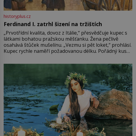
historyplus.cz
Ferdinand I. zatrhl šizení na tržištích
„Prvotřídní kvalita, dovoz z Itálie,“ přesvědčuje kupec s
látkami bohatou pražskou měšťanku. Žena pečlivě
osahává štůček mušelínu. „Vezmu si pět loket,“ prohlásí.
Kupec rychle naměří požadovanou délku. Pořádný kus
mu přitom zůstane za prsty… „Na šaty ho bude málo,
milostpaní. Stačí jenom na sukni,“ zhodnotí švadlena
množství růžového mušelínu. „Ošidili vás, podívejte.“
Vezme do ruky dřevěnou