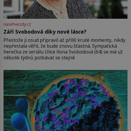
nasehvezdy.cz
Září Svobodová díky nové lásce?
Přestože jí osud připravil až příliš kruté momenty, nikdy
nepřestala věřit, že bude znovu šťastná. Sympatická
herečka ze seriálu Ulice Ilona Svobodová (64) se má už
několik týdnů potkávat se stejně