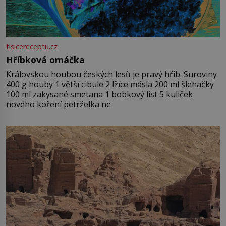
tisicereceptu.cz
Hříbková omáčka
Královskou houbou českých lesů je pravý hřib. Suroviny
400 g houby 1 větší cibule 2 lžíce másla 200 ml šlehačky
100 ml zakysané smetana 1 bobkový list 5 kuliček
nového koření petrželka ne