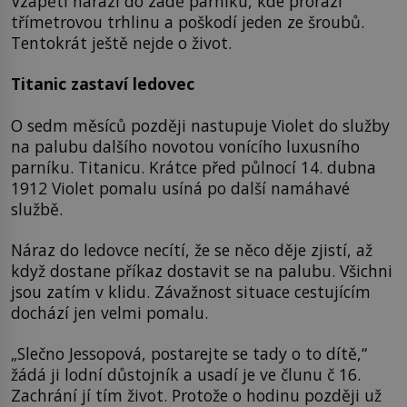
Vzápětí narazí do zádě parníku, kde prorazí
třímetrovou trhlinu a poškodí jeden ze šroubů.
Tentokrát ještě nejde o život.
Titanic zastaví ledovec
O sedm měsíců později nastupuje Violet do služby
na palubu dalšího novotou vonícího luxusního
parníku. Titanicu. Krátce před půlnocí 14. dubna
1912 Violet pomalu usíná po další namáhavé
službě.
Náraz do ledovce necítí, že se něco děje zjistí, až
když dostane příkaz dostavit se na palubu. Všichni
jsou zatím v klidu. Závažnost situace cestujícím
dochází jen velmi pomalu.
„Slečno Jessopová, postarejte se tady o to dítě,“
žádá ji lodní důstojník a usadí je ve člunu č 16.
Zachrání jí tím život. Protože o hodinu později už