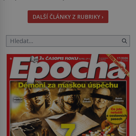
jenom o plyšové suvenýry. Kdysi to ale bylo jinak.
Tato veselá podívaná připomíná jeden z
DALŠÍ ČLÁNKY Z RUBRIKY ›
nejpodivnějších a zároveň nejkrutějších zvyků […]