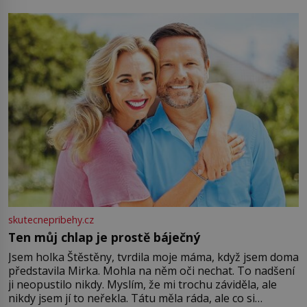
můžete obohatit své rituály a přinést do svého života
větší harmonii a klid. Je důležité
skutecnepribehy.cz
Ten můj chlap je prostě báječný
Jsem holka Štěstěny, tvrdila moje máma, když jsem doma
představila Mirka. Mohla na něm oči nechat. To nadšení
ji neopustilo nikdy. Myslím, že mi trochu záviděla, ale
nikdy jsem jí to neřekla. Tátu měla ráda, ale co si