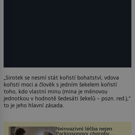
„Sirotek se nesmí stát kořistí bohatství, vdova
kořistí moci a člověk s jedním šekelem kořistí
toho, kdo vlastní minu (mina je měnovou
jednotkou v hodnotě šedesáti šekelů – pozn. red.),“
to je jeho hlavní zásada.
Neinvazivní léčba nejen
Parkinsonovy choroby