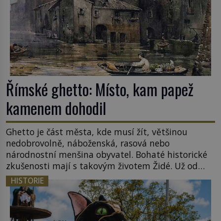
Římské ghetto: Místo, kam papež
kamenem dohodil
Ghetto je část města, kde musí žít, většinou
nedobrovolně, náboženská, rasová nebo
národnostní menšina obyvatel. Bohaté historické
zkušenosti mají s takovým životem Židé. Už od
středověku jsou totiž v každou chvíli nuceni v
HISTORIE
nějakém žít. Mezi ty nejslavnější patří i římské
ghetto založené v roce 1555. Pokud jde o vztah
k Židům, nemá se Řím čím chlubit. […]