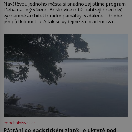
Návštěvou jednoho města si snadno zajistíme program
třeba na celý víkend. Boskovice totiž nabízejí hned dvě
významné architektonické památky, vzdálené od sebe
jen půl kilometru. A tak se vydejme za hradem i za
zámkem do krásné jihomoravské krajiny. Trhová osada
Boskovice na okraji Drahanské vrchoviny vznikla někdy
ve13. století, a už v roce 1313 kronikáři zaznamenali
epochalnisvet.cz
Pátrání po nacistickém zlatě: Je ukryté pod