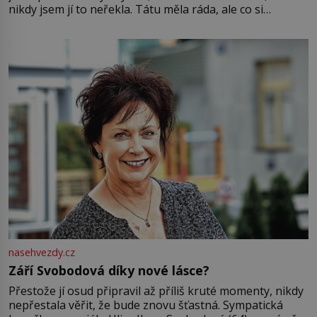
nikdy jsem jí to neřekla. Tátu měla ráda, ale co si
pamatuji, tak jsme s Mirkem byli zamilovaní mnohem víc.
Jsme spolu moc rádi Tehdy byla jiná doba, když
nasehvezdy.cz
Září Svobodová díky nové lásce?
Přestože jí osud připravil až příliš kruté momenty, nikdy
nepřestala věřit, že bude znovu šťastná. Sympatická