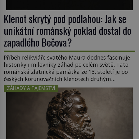
Klenot skrytý pod podlahou: Jak se
unikátní románský poklad dostal do
zapadlého Bečova?
Příběh relikviáře svatého Maura dodnes fascinuje
historiky i milovníky záhad po celém světě. Tato
románská zlatnická památka ze 13. století je po
českých korunovačních klenotech druhým
nejcennějším movitým majetkem v České
ZÁHADY A TAJEMSTVÍ
republice. Přestože byl klenot v roce 1985 po
dramatickém pátrání kriminalistů úspěšně
nalezen, jeho minulost stále obestírá hustá mlha.
Otázky, jak přesně se tato […]