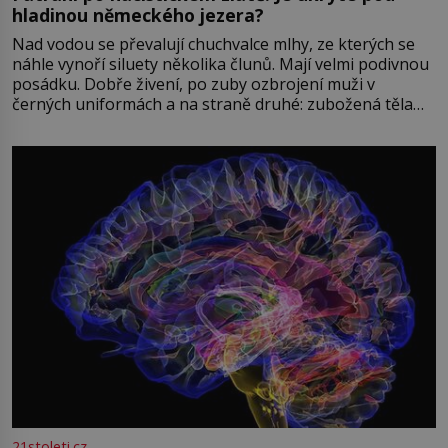
hladinou německého jezera?
Nad vodou se převalují chuchvalce mlhy, ze kterých se
náhle vynoří siluety několika člunů. Mají velmi podivnou
posádku. Dobře živení, po zuby ozbrojení muži v
černých uniformách a na straně druhé: zubožená těla
oblečená v chatrných vězeňských hadrech. Co tato
přízračná scéna znamená? Je jaro roku 1945, druhá
světová válka se chýlí ke konci. Jezero Stolpsee
21stoleti.cz