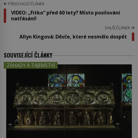
PŘEDCHOZÍ ČLÁNEK
VIDEO: „Fitko“ před 60 lety? Místo posilování
natřásání!
DALŠÍ ČLÁNEK
Allyn Kingová: Děvče, které nesmělo dospět
SOUVISEJÍCÍ ČLÁNKY
ZÁHADY A TAJEMSTVÍ