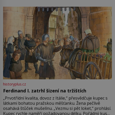
není úplně jednoznačný, o autorství této receptury se
pře hned několik latinskoamerických zemí a k tomu
Francie, kde se traduje,
historyplus.cz
Ferdinand I. zatrhl šizení na tržištích
„Prvotřídní kvalita, dovoz z Itálie,“ přesvědčuje kupec s
látkami bohatou pražskou měšťanku. Žena pečlivě
osahává štůček mušelínu. „Vezmu si pět loket,“ prohlásí.
Kupec rychle naměří požadovanou délku. Pořádný kus