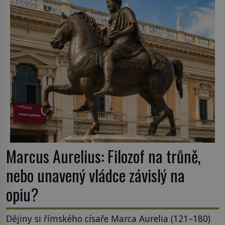
Australis – Jižní zemi. Proč? Do jisté míry to byl
smysl pro […]
Marcus Aurelius: Filozof na trůně,
nebo unavený vládce závislý na
opiu?
Dějiny si římského císaře Marca Aurelia (121–180)