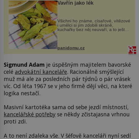
Vavřín jako lék
Všichni ho známe, císařové, vítězové
i umělci si jím zdobili skráně,
kuchařky bez něj neuvaří, a to ještě
nevíte, že bobkový list může výrazně
zmírnit některé naše neduhy.
Obsahuje v malém množství ně...
panidomu.cz
Sigmund Adam
je úspěšným majitelem bavorské
celé
advokátní kanceláře
. Racionálně smýšlející
muž má ale za posledních pár týdnů o pár vrásek
víc. Od léta 1967 se v jeho firmě dějí věci, na které
logika nestačí.
Masivní kartotéka sama od sebe jezdí místností,
kancelářské potřeby
se někdy zčistajasna vrhnou
proti zdi.
A to není zdaleka vše. V šéfově kanceláři nyní sedí