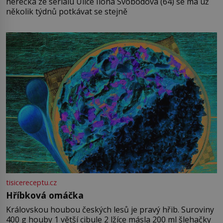
herečka ze seriálu Ulice Ilona Svobodová (64) se má už
několik týdnů potkávat se stejně
tisicereceptu.cz
Hříbková omáčka
Královskou houbou českých lesů je pravý hřib. Suroviny
400 g houby 1 větší cibule 2 lžíce másla 200 ml šlehačky