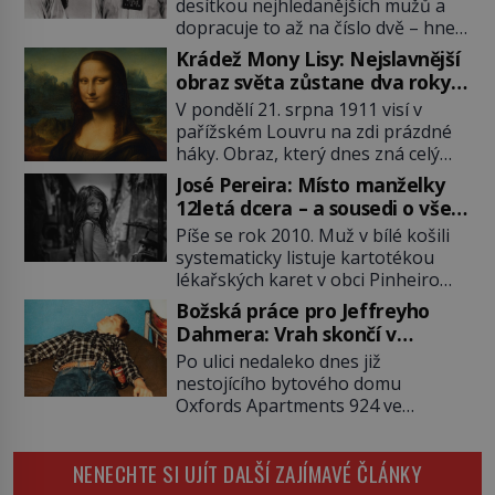
desítkou nejhledanějších mužů a
dopracuje to až na číslo dvě – hned
po Usámovi bin Ládinovi (1957–
Krádež Mony Lisy: Nejslavnější
2011). To je James „Whitey“ Bulger
obraz světa zůstane dva roky
(1929–2018) viněný ze spoluúčasti
nezvěstný
V pondělí 21. srpna 1911 visí v
na 19 vraždách, vydírání a lichvy. A
pařížském Louvru na zdi prázdné
samozřejmě, krom toho je ještě
háky. Obraz, který dnes zná celý
drogový dealer, který neváhá
svět, je pryč. Zpočátku si nikdo
odstranit z cesty všechny práskače,
José Pereira: Místo manželky
nemyslí, že jde o krádež.
zatímco […]
12letá dcera – a sousedi o všem
Zaměstnanci jsou přesvědčeni, že
vědí!
Píše se rok 2010. Muž v bílé košili
Mona Lisa je jen v restaurátorské
systematicky listuje kartotékou
dílně nebo u fotografa. Když se
lékařských karet v obci Pinheiro
ukáže pravda, propukne jeden z
ležící asi 20 kilometrů od farmy s
největších honů na zloděje v […]
Božská práce pro Jeffreyho
podivínským majitelem. Něco tu
Dahmera: Vrah skončí v
nesedí. Ledaže… Ledaže by ta
tratolišti krve ve vězeňských
Po ulici nedaleko dnes již
mladá dívka z farmy byla ne
umývárnách
nestojícího bytového domu
manželkou, ale dcerou – a všechny
Oxfords Apartments 924 ve
ty děti byly zplozené v incestu. Na
wisconsinském Milwaukee se
sociálním odboru jednoho z […]
potácí zcela zmatený 14letý
NENECHTE SI UJÍT DALŠÍ ZAJÍMAVÉ ČLÁNKY
Konerak Sinthasomphone. Když ho
zastaví policejní hlídka, ochable jí