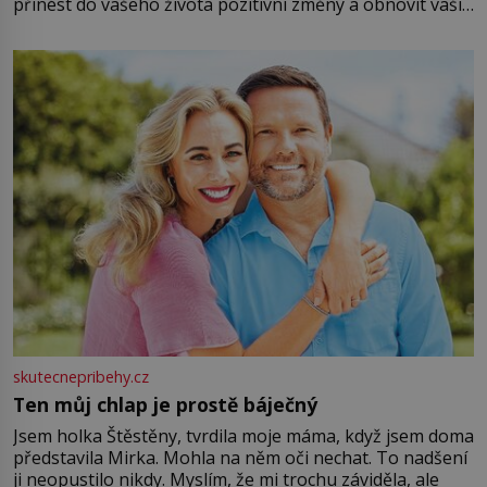
přinést do vašeho života pozitivní změny a obnovit vaši
energii. Využitím těchto přírodních zdrojů v magii
můžete obohatit své rituály a přinést do svého života
větší harmonii a klid. Je důležité
skutecnepribehy.cz
Ten můj chlap je prostě báječný
Jsem holka Štěstěny, tvrdila moje máma, když jsem doma
představila Mirka. Mohla na něm oči nechat. To nadšení
ji neopustilo nikdy. Myslím, že mi trochu záviděla, ale