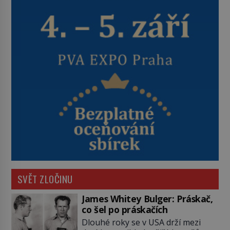
SVĚT ZLOČINU
James Whitey Bulger: Práskač,
co šel po práskačích
Dlouhé roky se v USA drží mezi