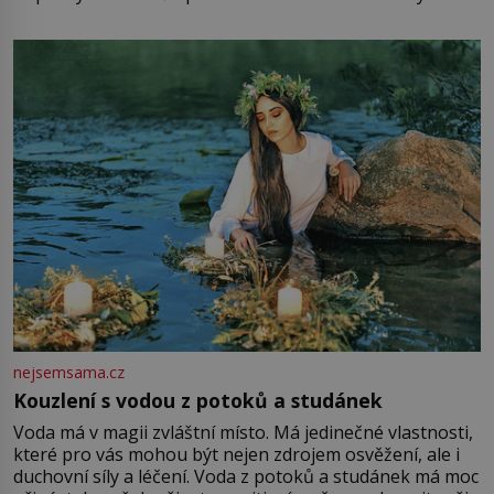
mu přitom zůstane za prsty… „Na šaty ho bude málo,
milostpaní. Stačí jenom na sukni,“ zhodnotí švadlena
množství růžového mušelínu. „Ošidili vás, podívejte.“
Vezme do ruky dřevěnou
nejsemsama.cz
Kouzlení s vodou z potoků a studánek
Voda má v magii zvláštní místo. Má jedinečné vlastnosti,
které pro vás mohou být nejen zdrojem osvěžení, ale i
duchovní síly a léčení. Voda z potoků a studánek má moc