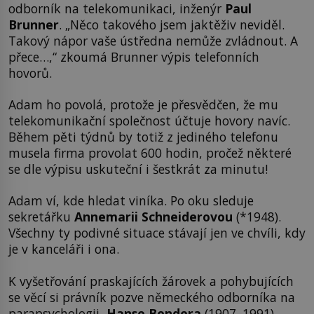
odborník na telekomunikaci, inženýr
Paul
Brunner
. „Něco takového jsem jaktěživ neviděl.
Takový nápor vaše ústředna nemůže zvládnout. A
přece…,“ zkoumá Brunner výpis telefonních
hovorů.
Adam ho povolá, protože je přesvědčen, že mu
telekomunikační společnost účtuje hovory navíc.
Během pěti týdnů by totiž z jediného telefonu
musela firma provolat 600 hodin, pročež některé
se dle výpisu uskuteční i šestkrát za minutu!
Adam ví, kde hledat viníka. Po oku sleduje
sekretářku
Annemarii Schneiderovou
(*1948).
Všechny ty podivné situace stávají jen ve chvíli, kdy
je v kanceláři i ona.
K vyšetřování praskajících žárovek a pohybujících
se věcí si právník pozve německého odborníka na
parapsychologii,
Hanse Bendera
(1907–1991).