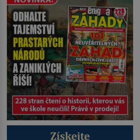
plačky smutně žmoulají kapesníky
nikoli při smutečním obřadu, ale
při pohledu na výši vyměřené
podpory v nezaměstnanosti. Kam
vás pozveme? Unikátní hřbitov,
který si vysloužil název „Veselý“,
najdeme v rumunské vesnici
Sapanta, nedaleko hranic […]