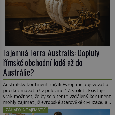
Tajemná Terra Australis: Dopluly
římské obchodní lodě až do
Austrálie?
Australský kontinent začali Evropané objevovat a
prozkoumávat až v polovině 17. století. Existuje
však možnost, že by se o tento vzdálený kontinent
mohly zajímat již evropské starověké civilizace, a
to o 15 století dříve? Již od starověku kartografové
ZÁHADY A TAJEMSTVÍ
zakreslovali do map záhadný kontinent Terra