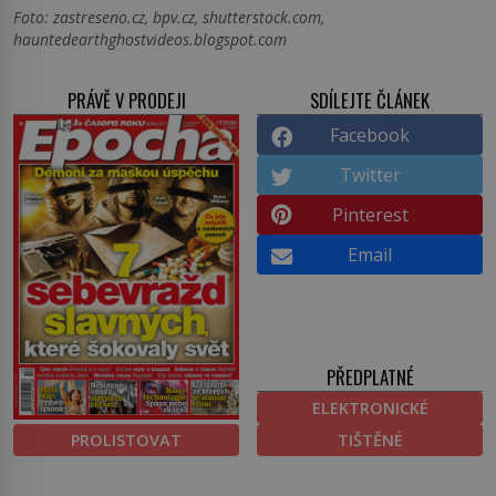
Foto: zastreseno.cz, bpv.cz, shutterstock.com,
hauntedearthghostvideos.blogspot.com
PRÁVĚ V PRODEJI
SDÍLEJTE ČLÁNEK
Facebook
Twitter
Pinterest
Email
PŘEDPLATNÉ
ELEKTRONICKÉ
PROLISTOVAT
TIŠTĚNÉ