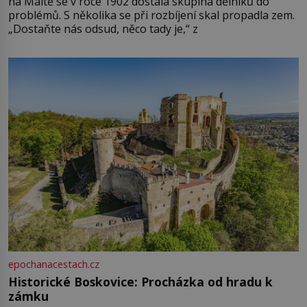
na Maltě se v roce 1902 dostala skupina dělníků do
problémů. S několika se při rozbíjení skal propadla zem.
„Dostaňte nás odsud, něco tady je,“ z
epochanacestach.cz
Historické Boskovice: Procházka od hradu k
zámku