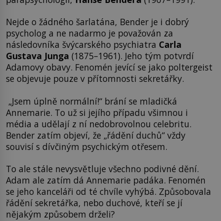
Nejde o žádného šarlatána, Bender je i dobrý
psycholog a ne nadarmo je považován za
následovníka švýcarského psychiatra
Carla
Gustava Junga
(1875–1961). Jeho tým potvrdí
Adamovy obavy. Fenomén jevící se jako poltergeist
se objevuje pouze v přítomnosti sekretářky.
„Jsem úplně normální!“ brání se mladičká
Annemarie. To už si jejího případu všimnou i
média a udělají z ní nedobrovolnou celebritu.
Bender zatím objeví, že „řádění duchů“ vždy
souvisí s dívčiným psychickým otřesem.
To ale stále nevysvětluje všechno podivné dění.
Adam ale zatím dá Annemarie padáka. Fenomén
se jeho kanceláři od té chvíle vyhýbá. Způsobovala
řádění sekretářka, nebo duchové, kteří se jí
nějakým způsobem drželi?