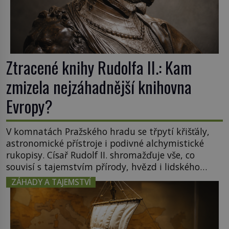
Ztracené knihy Rudolfa II.: Kam
zmizela nejzáhadnější knihovna
Evropy?
V komnatách Pražského hradu se třpytí křišťály,
astronomické přístroje i podivné alchymistické
rukopisy. Císař Rudolf II. shromažďuje vše, co
souvisí s tajemstvím přírody, hvězd i lidského
poznání. Jenže po jeho smrti se jeho slavné sbírky
ZÁHADY A TAJEMSTVÍ
začínají rozpadat a část z nich mizí navždy. Kdo
odnesl nejvzácnější knihy? A existují ještě někde
zapomenuté rukopisy, které nikdo […]