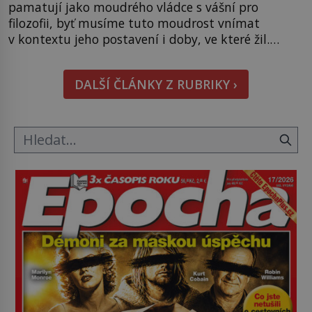
pamatují jako moudrého vládce s vášní pro
filozofii, byť musíme tuto moudrost vnímat
v kontextu jeho postavení i doby, ve které žil.
Máme však nyní rozbít tuto obecně přijímanou
pravdu na padrť a prohlásit, že to byl jen životem
DALŠÍ ČLÁNKY Z RUBRIKY ›
unavený a drogou ovládaný muž? Marcus Aurelius
byl zastáncem stoicismu, učení, […]