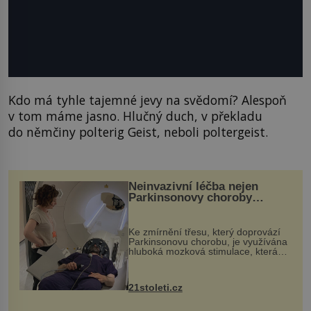
Kdo má tyhle tajemné jevy na svědomí? Alespoň
v tom máme jasno. Hlučný duch, v překladu
do němčiny polterig Geist, neboli poltergeist.
Neinvazivní léčba nejen
Parkinsonovy choroby
pomocí ultrazvukové
„helmy“
Ke zmírnění třesu, který doprovází
Parkinsonovu chorobu, je využívána
hluboká mozková stimulace, která
však vyžaduje vysoce invazivní
zákrok. Ultrazvuk zase není vhodný
k dostatečně přesnému zacílení ...
21stoleti.cz