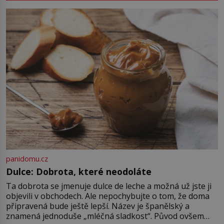
nadiktuje adresu „jeho kamaráda“.
Strážníci ho dopraví zpět do
udaného bytu. Oním „kamarádem“
je ovšem jeden z nejslavnějších
vrahů, Jeffrey Dahmer (1960–1994).
Je 27. května 1991. […]
panidomu.cz
Dulce: Dobrota, které neodoláte
Ta dobrota se jmenuje dulce de leche a možná už jste ji
objevili v obchodech. Ale nepochybujte o tom, že doma
připravená bude ještě lepší. Název je španělský a
znamená jednoduše „mléčná sladkost“. Původ ovšem