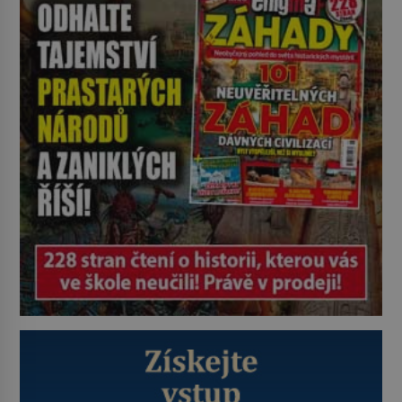
rozbít tuto obecně přijímanou
pravdu na padrť a prohlásit, že to
byl jen životem unavený a drogou
ovládaný muž? Marcus Aurelius byl
zastáncem stoicismu, učení, […]