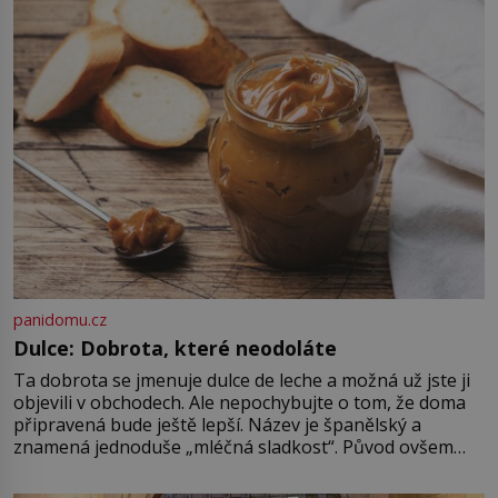
připomíná jeden z nejpodivnějších
a zároveň nejkrutějších zvyků […]
panidomu.cz
Dulce: Dobrota, které neodoláte
Ta dobrota se jmenuje dulce de leche a možná už jste ji
objevili v obchodech. Ale nepochybujte o tom, že doma
připravená bude ještě lepší. Název je španělský a
znamená jednoduše „mléčná sladkost“. Původ ovšem
není úplně jednoznačný, o autorství této receptury se
pře hned několik latinskoamerických zemí a k tomu