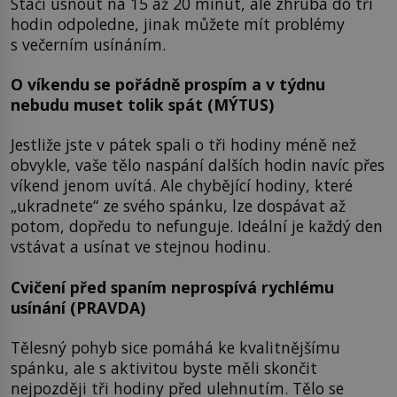
Stačí usnout na 15 až 20 minut, ale zhruba do tří
hodin odpoledne, jinak můžete mít problémy
s večerním usínáním.
O víkendu se pořádně prospím a v týdnu
nebudu muset tolik spát
(MÝTUS)
Jestliže jste v pátek spali o tři hodiny méně než
obvykle, vaše tělo naspání dalších hodin navíc přes
víkend jenom uvítá. Ale chybějící hodiny, které
„ukradnete“ ze svého spánku, lze dospávat až
potom, dopředu to nefunguje. Ideální je každý den
vstávat a usínat ve stejnou hodinu.
Cvičení před spaním neprospívá rychlému
usínání
(PRAVDA)
Tělesný pohyb sice pomáhá ke kvalitnějšímu
spánku, ale s aktivitou byste měli skončit
nejpozději tři hodiny před ulehnutím. Tělo se