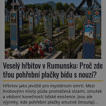
tsunami si […]
Veselý hřbitov v Rumunsku: Proč zde
třou pohřební plačky bídu s nouzí?
Hřbitov jako jeviště pro mystérium smrti. Mezi
hrobovými místy půda promáčená slzami, smutek
a vědomí konečnosti lidské existence. Jsou ale
výjimky, kde pohřební plačky smutně žmoulají