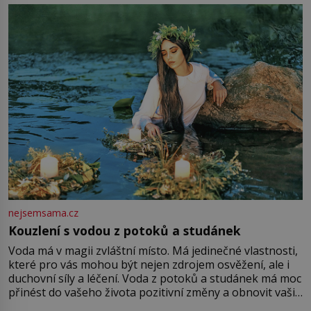
milostpaní. Stačí jenom na sukni,“ zhodnotí švadlena
množství růžového mušelínu. „Ošidili vás, podívejte.“
Vezme do ruky dřevěnou
nejsemsama.cz
Kouzlení s vodou z potoků a studánek
Voda má v magii zvláštní místo. Má jedinečné vlastnosti,
které pro vás mohou být nejen zdrojem osvěžení, ale i
duchovní síly a léčení. Voda z potoků a studánek má moc
přinést do vašeho života pozitivní změny a obnovit vaši
energii. Využitím těchto přírodních zdrojů v magii