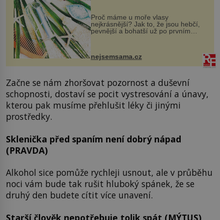
Proč máme u moře vlasy
nejkrásnější? Jak to, že jsou hebčí,
pevnější a bohatší už po prvním
vykoupání? Protože sůl obsažená v
mořské vodě má blahodárný vliv.
Nejen na tělo a pokožku, ale i na
nejsemsama.cz
vlasy. ...
Začne se nám zhoršovat pozornost a duševní
schopnosti, dostaví se pocit vystresování a únavy,
kterou pak musíme přehlušit léky či jinými
prostředky.
Sklenička před spaním není dobrý nápad
(PRAVDA)
Alkohol sice pomůže rychleji usnout, ale v průběhu
noci vám bude tak rušit hluboký spánek, že se
druhý den budete cítit více unavení.
Starší člověk nepotřebuje tolik spát
(MÝTUS)