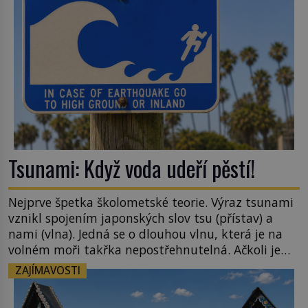
[…]
Tsunami: Když voda udeří pěstí!
Nejprve špetka školometské teorie. Výraz tsunami
vznikl spojením japonských slov tsu (přístav) a
nami (vlna). Jedná se o dlouhou vlnu, která je na
volném moři takřka nepostřehnutelná. Ačkoli je
vlnová délka tsunami i 300 kilometrů, výška vlny
ZAJÍMAVOSTI
na volném moři je maximálně 1,5 metru. Máme se
podobné obří vlny obávat i v Evropě? Vznik