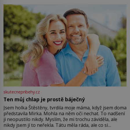
můžete obohatit své rituály a přinést do svého života
větší harmonii a klid. Je důležité
skutecnepribehy.cz
Ten můj chlap je prostě báječný
Jsem holka Štěstěny, tvrdila moje máma, když jsem doma
představila Mirka. Mohla na něm oči nechat. To nadšení
ji neopustilo nikdy. Myslím, že mi trochu záviděla, ale
nikdy jsem jí to neřekla. Tátu měla ráda, ale co si