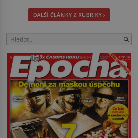
kapesníky nikoli při smutečním obřadu, ale při
pohledu na výši vyměřené podpory
DALŠÍ ČLÁNKY Z RUBRIKY ›
v nezaměstnanosti. Kam vás pozveme? Unikátní
hřbitov, který si vysloužil název „Veselý“, najdeme
v rumunské vesnici Sapanta, nedaleko hranic […]