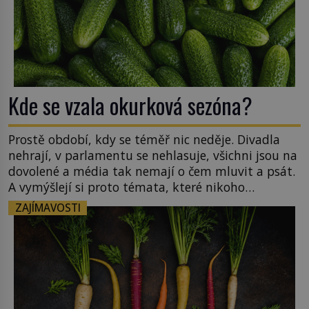
Kde se vzala okurková sezóna?
Prostě období, kdy se téměř nic neděje. Divadla
nehrají, v parlamentu se nehlasuje, všichni jsou na
dovolené a média tak nemají o čem mluvit a psát.
A vymýšlejí si proto témata, které nikoho
nezajímají. Proč je však ona letní doba spojovaná
ZAJÍMAVOSTI
zrovna s okurkami? Okurkovou sezónu známe už
od poloviny 19. století, ovšem jako Češi […]