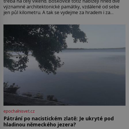
třeba na celý víkend. Boskovice totiž nabízejí hned dvě
významné architektonické památky, vzdálené od sebe
jen půl kilometru. A tak se vydejme za hradem i za
zámkem do krásné jihomoravské krajiny. Trhová osada
Boskovice na okraji Drahanské vrchoviny vznikla někdy
ve13. století, a už v roce 1313 kronikáři zaznamenali
epochalnisvet.cz
Pátrání po nacistickém zlatě: Je ukryté pod
hladinou německého jezera?