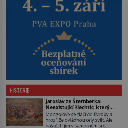
HISTORIE
Jaroslav ze Šternberka:
Neexistující šlechtic, který
z Moravy vyžene Mongoly
Mongolové se tlačí do Evropy a
hrozí, že ovládnou celý svět. Ale
naštěstí jim v samotném srdci