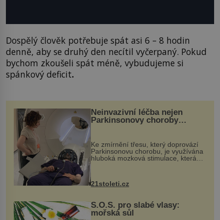
Dospělý člověk potřebuje spát asi 6 – 8 hodin
denně, aby se druhý den necítil vyčerpaný. Pokud
bychom zkoušeli spát méně, vybudujeme si
spánkový deficit
.
Neinvazivní léčba nejen
Parkinsonovy choroby
pomocí ultrazvukové
„helmy“
Ke zmírnění třesu, který doprovází
Parkinsonovu chorobu, je využívána
hluboká mozková stimulace, která
však vyžaduje vysoce invazivní
zákrok. Ultrazvuk zase není vhodný
k dostatečně přesnému zacílení ...
21stoleti.cz
S.O.S. pro slabé vlasy:
mořská sůl