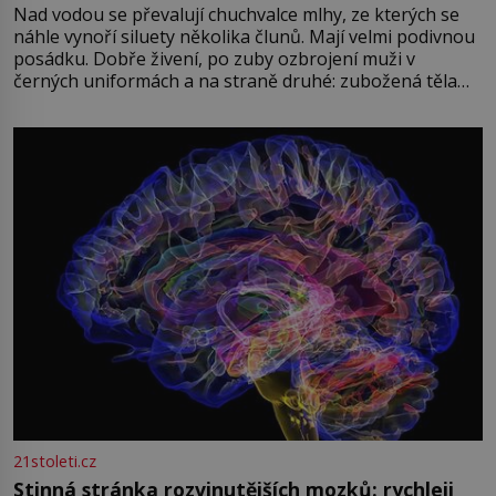
Nad vodou se převalují chuchvalce mlhy, ze kterých se
náhle vynoří siluety několika člunů. Mají velmi podivnou
posádku. Dobře živení, po zuby ozbrojení muži v
černých uniformách a na straně druhé: zubožená těla
oblečená v chatrných vězeňských hadrech. Co tato
přízračná scéna znamená? Je jaro roku 1945, druhá
světová válka se chýlí ke konci. Jezero Stolpsee
21stoleti.cz
Stinná stránka rozvinutějších mozků: rychleji