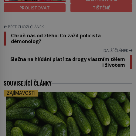
PROLISTOVAT
TIŠTĚNÉ
PŘEDCHOZÍ ČLÁNEK
Chraň nás od zlého: Co zažil policista
démonolog?
DALŠÍ ČLÁNEK
Slečna na hlídání platí za drogy vlastním tělem
i životem
SOUVISEJÍCÍ ČLÁNKY
ZAJÍMAVOSTI