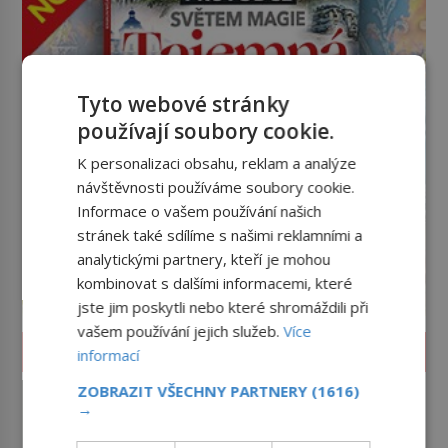
Tyto webové stránky
používají soubory cookie.
K personalizaci obsahu, reklam a analýze
návštěvnosti používáme soubory cookie.
Informace o vašem používání našich
stránek také sdílíme s našimi reklamními a
analytickými partnery, kteří je mohou
kombinovat s dalšími informacemi, které
jste jim poskytli nebo které shromáždili při
vašem používání jejich služeb.
Více
ZÁHADY A TAJEMSTVÍ
informací
Klenot skrytý pod podlahou:
ZOBRAZIT VŠECHNY PARTNERY
(1616)
Jak se unikátní románský
→
poklad dostal do zapadlého
Příběh relikviáře svatého Maura