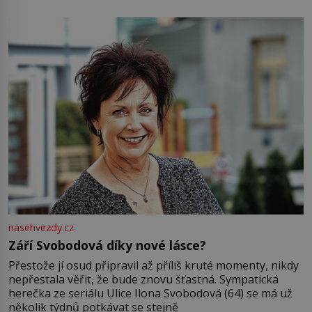
pamatuji, tak jsme s Mirkem byli zamilovaní mnohem víc.
Jsme spolu moc rádi Tehdy byla jiná doba, když
nasehvezdy.cz
Září Svobodová díky nové lásce?
Přestože jí osud připravil až příliš kruté momenty, nikdy
nepřestala věřit, že bude znovu šťastná. Sympatická
herečka ze seriálu Ulice Ilona Svobodová (64) se má už
několik týdnů potkávat se stejně