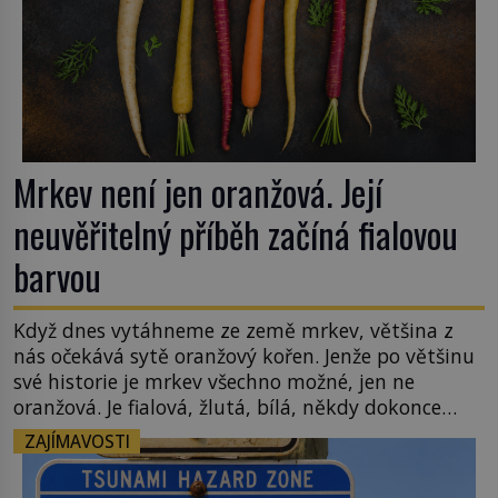
Mrkev není jen oranžová. Její
neuvěřitelný příběh začíná fialovou
barvou
Když dnes vytáhneme ze země mrkev, většina z
nás očekává sytě oranžový kořen. Jenže po většinu
své historie je mrkev všechno možné, jen ne
oranžová. Je fialová, žlutá, bílá, někdy dokonce
téměř černá. Až díky stovkám let pečlivého
ZAJÍMAVOSTI
šlechtění se z ní stává zelenina, bez které si českou
zahradu ani nedokážeme představit. Její příběh je