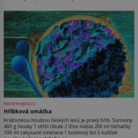
tisicereceptu.cz
Hříbková omáčka
Královskou houbou českých lesů je pravý hřib. Suroviny
400 g houby 1 větší cibule 2 lžíce másla 200 ml šlehačky
100 ml zakysané smetana 1 bobkový list 5 kuliček