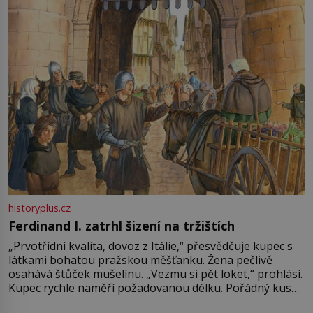
Francie, kde se traduje,
historyplus.cz
Ferdinand I. zatrhl šizení na tržištích
„Prvotřídní kvalita, dovoz z Itálie,“ přesvědčuje kupec s
látkami bohatou pražskou měšťanku. Žena pečlivě
osahává štůček mušelínu. „Vezmu si pět loket,“ prohlásí.
Kupec rychle naměří požadovanou délku. Pořádný kus
mu přitom zůstane za prsty… „Na šaty ho bude málo,