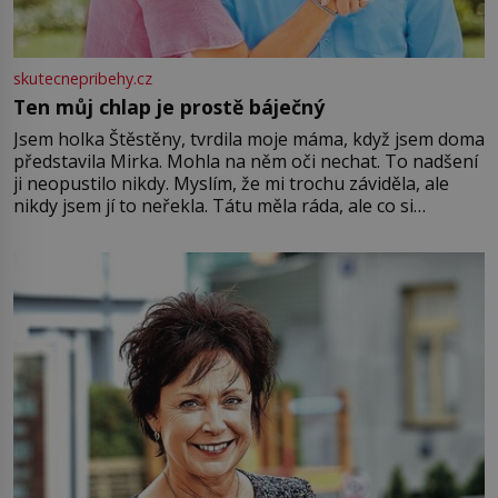
skutecnepribehy.cz
Ten můj chlap je prostě báječný
Jsem holka Štěstěny, tvrdila moje máma, když jsem doma
představila Mirka. Mohla na něm oči nechat. To nadšení
ji neopustilo nikdy. Myslím, že mi trochu záviděla, ale
nikdy jsem jí to neřekla. Tátu měla ráda, ale co si
pamatuji, tak jsme s Mirkem byli zamilovaní mnohem víc.
Jsme spolu moc rádi Tehdy byla jiná doba, když