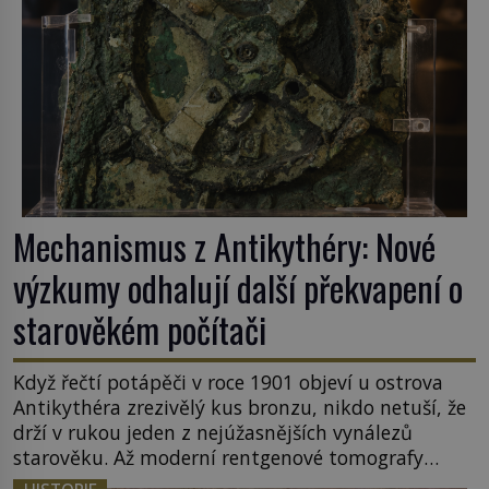
Mechanismus z Antikythéry: Nové
výzkumy odhalují další překvapení o
starověkém počítači
Když řečtí potápěči v roce 1901 objeví u ostrova
Antikythéra zrezivělý kus bronzu, nikdo netuší, že
drží v rukou jeden z nejúžasnějších vynálezů
starověku. Až moderní rentgenové tomografy
odhalí desítky ozubených kol ukrytých uvnitř.