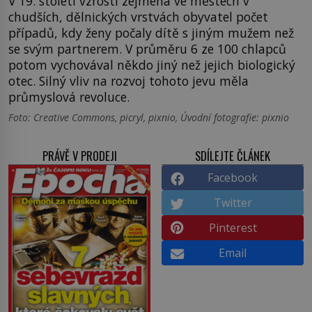
V 19. století vzrostl zejména ve městech v
chudších, dělnických vrstvách obyvatel počet
případů, kdy ženy počaly dítě s jiným mužem než
se svým partnerem. V průměru 6 ze 100 chlapců
potom vychovával někdo jiný než jejich biologický
otec. Silný vliv na rozvoj tohoto jevu měla
průmyslová revoluce.
Foto: Creative Commons, picryl, pixnio, Úvodní fotografie: pixnio
PRÁVĚ V PRODEJI
SDÍLEJTE ČLÁNEK
Facebook
Twitter
Pinterest
Email