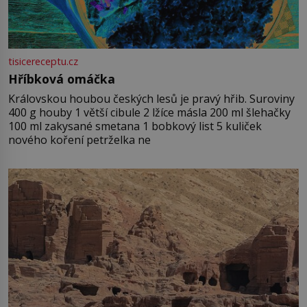
tisicereceptu.cz
Hříbková omáčka
Královskou houbou českých lesů je pravý hřib. Suroviny
400 g houby 1 větší cibule 2 lžíce másla 200 ml šlehačky
100 ml zakysané smetana 1 bobkový list 5 kuliček
nového koření petrželka ne