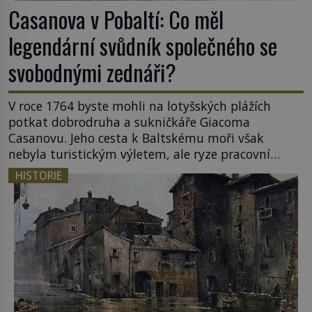
Casanova v Pobaltí: Co měl
legendární svůdník společného se
svobodnými zednáři?
V roce 1764 byste mohli na lotyšských plážích
potkat dobrodruha a sukničkáře Giacoma
Casanovu. Jeho cesta k Baltskému moři však
nebyla turistickým výletem, ale ryze pracovní
cestou se zištnými úmysly. Jaký cíl Casanova
HISTORIE
sledoval, když se například procházel uličkami
lotyšské Rigy? Casanova v Pobaltí kontaktoval
tamní zednářské lóže. Nebyl v této oblasti žádným
nováčkem, protože do zednářské […]