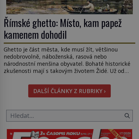
Římské ghetto: Místo, kam papež
kamenem dohodil
Ghetto je část města, kde musí žít, většinou
nedobrovolně, náboženská, rasová nebo
národnostní menšina obyvatel. Bohaté historické
zkušenosti mají s takovým životem Židé. Už od
středověku jsou totiž v každou chvíli nuceni v
nějakém žít. Mezi ty nejslavnější patří i římské
DALŠÍ ČLÁNKY Z RUBRIKY ›
ghetto založené v roce 1555. Pokud jde o vztah
k Židům, nemá se Řím čím chlubit. […]