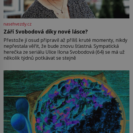
nasehvezdy.cz
Září Svobodová díky nové lásce?
Přestože jí osud připravil až příliš kruté momenty, nikdy
nepřestala věřit, že bude znovu šťastná. Sympatická
herečka ze seriálu Ulice Ilona Svobodová (64) se má už
několik týdnů potkávat se stejně