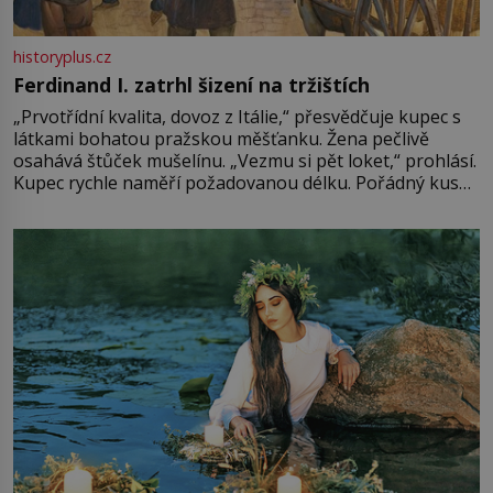
historyplus.cz
Ferdinand I. zatrhl šizení na tržištích
„Prvotřídní kvalita, dovoz z Itálie,“ přesvědčuje kupec s
látkami bohatou pražskou měšťanku. Žena pečlivě
osahává štůček mušelínu. „Vezmu si pět loket,“ prohlásí.
Kupec rychle naměří požadovanou délku. Pořádný kus
mu přitom zůstane za prsty… „Na šaty ho bude málo,
milostpaní. Stačí jenom na sukni,“ zhodnotí švadlena
množství růžového mušelínu. „Ošidili vás, podívejte.“
Vezme do ruky dřevěnou