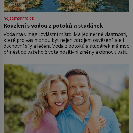
nejsemsama.cz
Kouzlení s vodou z potoků a studánek
Voda má v magii zvláštní místo. Má jedinečné vlastnosti,
které pro vás mohou být nejen zdrojem osvěžení, ale i
duchovní síly a léčení. Voda z potoků a studánek má moc
přinést do vašeho života pozitivní změny a obnovit vaši
energii. Využitím těchto přírodních zdrojů v magii
můžete obohatit své rituály a přinést do svého života
větší harmonii a klid. Je důležité