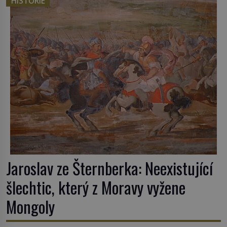
HISTORIE
Mechanismus z Antikythéry je dnes považován za
nejstarší známý analogový počítač na světě. Přesto
ani po více než sto letech výzkumu […]
Jaroslav ze Šternberka: Neexistující
šlechtic, který z Moravy vyžene
Mongoly