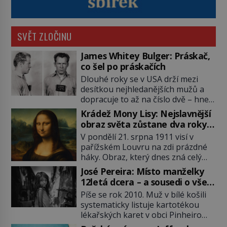
SVĚT ZLOČINU
James Whitey Bulger: Práskač,
co šel po práskačích
Dlouhé roky se v USA drží mezi
desítkou nejhledanějších mužů a
dopracuje to až na číslo dvě – hned
po Usámovi bin Ládinovi (1957–
Krádež Mony Lisy: Nejslavnější
2011). To je James „Whitey“ Bulger
obraz světa zůstane dva roky
(1929–2018) viněný ze spoluúčasti
nezvěstný
V pondělí 21. srpna 1911 visí v
na 19 vraždách, vydírání a lichvy. A
pařížském Louvru na zdi prázdné
samozřejmě, krom toho je ještě
háky. Obraz, který dnes zná celý
drogový dealer, který neváhá
svět, je pryč. Zpočátku si nikdo
odstranit z cesty všechny práskače,
José Pereira: Místo manželky
nemyslí, že jde o krádež.
zatímco […]
12letá dcera – a sousedi o všem
Zaměstnanci jsou přesvědčeni, že
vědí!
Píše se rok 2010. Muž v bílé košili
Mona Lisa je jen v restaurátorské
systematicky listuje kartotékou
dílně nebo u fotografa. Když se
lékařských karet v obci Pinheiro
ukáže pravda, propukne jeden z
ležící asi 20 kilometrů od farmy s