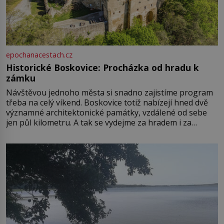
epochanacestach.cz
Historické Boskovice: Procházka od hradu k
zámku
Návštěvou jednoho města si snadno zajistíme program
třeba na celý víkend. Boskovice totiž nabízejí hned dvě
významné architektonické památky, vzdálené od sebe
jen půl kilometru. A tak se vydejme za hradem i za
zámkem do krásné jihomoravské krajiny. Trhová osada
Boskovice na okraji Drahanské vrchoviny vznikla někdy
ve13. století, a už v roce 1313 kronikáři zaznamenali