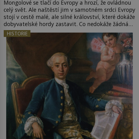
Mongolové se tlačí do Evropy a hrozí, že ovládnou
celý svět. Ale naštěstí jim v samotném srdci Evropy
stojí v cestě malé, ale silné království, které dokáže
dobyvatelské hordy zastavit. Co nedokáže žádná
z asijských říší, co nedokážou Němci – to dokáže
HISTORIE
český král. Nebo že by ne? Mongolové od roku 1223
postupují podél Kaspického a Azovského moře, […]