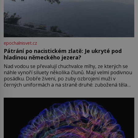
epochalnisvet.cz
Pátrání po nacistickém zlatě: Je ukryté pod
hladinou německého jezera?
Nad vodou se převalují chuchvalce mlhy, ze kterých se
náhle vynoří siluety několika člunů. Mají velmi podivnou
posádku. Dobře živení, po zuby ozbrojení muži v
černých uniformách a na straně druhé: zubožená těla
oblečená v chatrných vězeňských hadrech. Co tato
přízračná scéna znamená? Je jaro roku 1945, druhá
světová válka se chýlí ke konci. Jezero Stolpsee