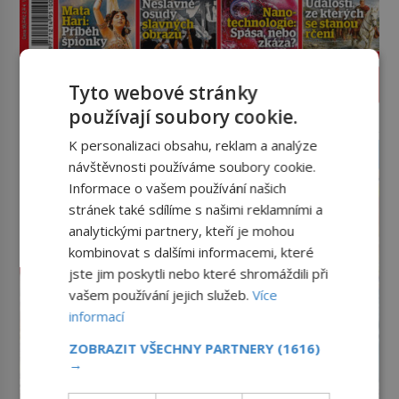
PROLISTOVAT ČASOPIS
Tyto webové stránky
používají soubory cookie.
reklama
K personalizaci obsahu, reklam a analýze
návštěvnosti používáme soubory cookie.
Informace o vašem používání našich
stránek také sdílíme s našimi reklamními a
analytickými partnery, kteří je mohou
kombinovat s dalšími informacemi, které
jste jim poskytli nebo které shromáždili při
vašem používání jejich služeb.
Více
informací
ZOBRAZIT VŠECHNY PARTNERY
(1616)
→