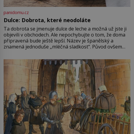
panidomu.cz
Dulce: Dobrota, které neodoláte
Ta dobrota se jmenuje dulce de leche a možná už jste ji
objevili v obchodech. Ale nepochybujte o tom, že doma
připravená bude ještě lepší. Název je španělský a
znamená jednoduše „mléčná sladkost“. Původ ovšem
není úplně jednoznačný, o autorství této receptury se
pře hned několik latinskoamerických zemí a k tomu
Francie, kde se traduje,