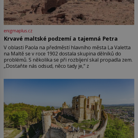
enigmaplus.cz
Krvavé maltské podzemí a tajemná Petra
V oblasti Paola na předměstí hlavního města La Valetta
na Maltě se v roce 1902 dostala skupina dělníků do
problémů. S několika se při rozbíjení skal propadla zem.
„Dostaňte nás odsud, něco tady je,“ z