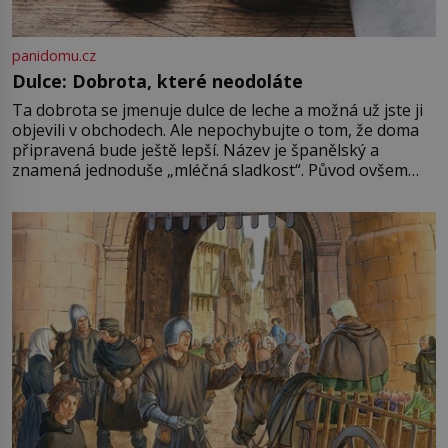
panidomu.cz
Dulce: Dobrota, které neodoláte
Ta dobrota se jmenuje dulce de leche a možná už jste ji
objevili v obchodech. Ale nepochybujte o tom, že doma
připravená bude ještě lepší. Název je španělský a
znamená jednoduše „mléčná sladkost“. Původ ovšem
není úplně jednoznačný, o autorství této receptury se
pře hned několik latinskoamerických zemí a k tomu
Francie, kde se traduje,