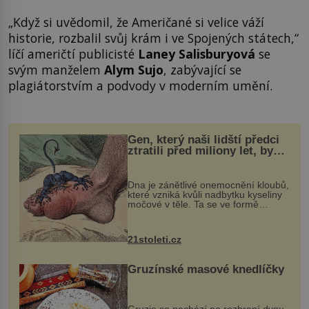
„Když si uvědomil, že Američané si velice váží
historie, rozbalil svůj krám i ve Spojených státech,“
líčí američtí publicisté
Laney Salisburyová
se
svým manželem
Alym Sujo
, zabývající se
plagiátorstvím a podvody v moderním umění.
Gen, který naši lidští předci
ztratili před miliony let, by
mohl pomoci s léčbou
„nemoci králů“
Dna je zánětlivé onemocnění kloubů,
které vzniká kvůli nadbytku kyseliny
močové v těle. Ta se ve formě
krystalků ukládá v blízkosti kloubů,
nejčastěji přitom postihuje palce na
nohou, a způsobuje bole...
21stoleti.cz
Gruzínské masové knedlíčky