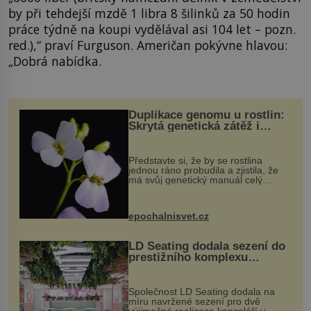
by při tehdejší mzdě 1 libra 8 šilinků za 50 hodin
práce týdně na koupi vydělával asi 104 let – pozn.
red.),“ praví Furguson. Američan pokývne hlavou:
„Dobrá nabídka.
Duplikace genomu u rostlin:
Skrytá genetická zátěž i
evoluční výhoda
Představte si, že by se rostlina
jednou ráno probudila a zjistila, že
má svůj genetický manuál celý
dvakrát. Přesně to se občas v
přírodě stane – a podle nového
výzkumu to může být pro druhy
epochalnisvet.cz
vstupenka...
LD Seating dodala sezení do
prestižního komplexu
MediaCityUK v Salfordu
Společnost LD Seating dodala na
míru navržené sezení pro dvě
výjimečné realizace kanceláří v