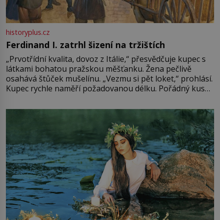
historyplus.cz
Ferdinand I. zatrhl šizení na tržištích
„Prvotřídní kvalita, dovoz z Itálie,“ přesvědčuje kupec s
látkami bohatou pražskou měšťanku. Žena pečlivě
osahává štůček mušelínu. „Vezmu si pět loket,“ prohlásí.
Kupec rychle naměří požadovanou délku. Pořádný kus
mu přitom zůstane za prsty… „Na šaty ho bude málo,
milostpaní. Stačí jenom na sukni,“ zhodnotí švadlena
množství růžového mušelínu. „Ošidili vás, podívejte.“
Vezme do ruky dřevěnou