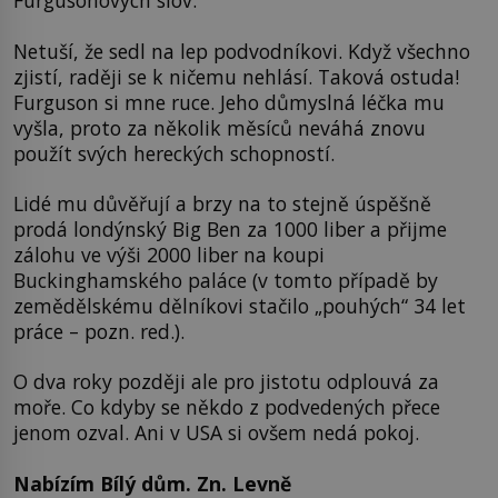
Furgusonových slov.
Netuší, že sedl na lep podvodníkovi. Když všechno
zjistí, raději se k ničemu nehlásí. Taková ostuda!
Furguson si mne ruce. Jeho důmyslná léčka mu
vyšla, proto za několik měsíců neváhá znovu
použít svých hereckých schopností.
Lidé mu důvěřují a brzy na to stejně úspěšně
prodá londýnský Big Ben za 1000 liber a přijme
zálohu ve výši 2000 liber na koupi
Buckinghamského paláce (v tomto případě by
zemědělskému dělníkovi stačilo „pouhých“ 34 let
práce – pozn. red.).
O dva roky později ale pro jistotu odplouvá za
moře. Co kdyby se někdo z podvedených přece
jenom ozval. Ani v USA si ovšem nedá pokoj.
Nabízím Bílý dům. Zn. Levně