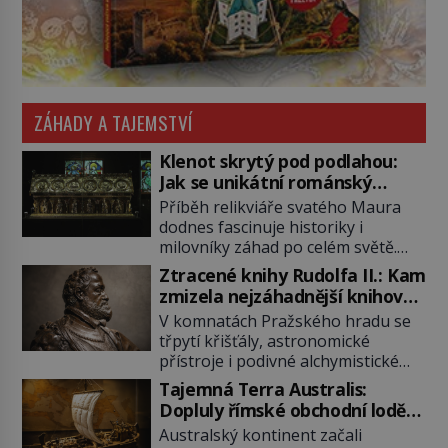
ZÁHADY A TAJEMSTVÍ
Klenot skrytý pod podlahou:
Jak se unikátní románský
poklad dostal do zapadlého
Příběh relikviáře svatého Maura
Bečova?
dodnes fascinuje historiky i
milovníky záhad po celém světě.
Tato románská zlatnická památka
Ztracené knihy Rudolfa II.: Kam
ze 13. století je po českých
zmizela nejzáhadnější knihovna
korunovačních klenotech druhým
Evropy?
V komnatách Pražského hradu se
nejcennějším movitým majetkem v
třpytí křišťály, astronomické
České republice. Přestože byl
přístroje i podivné alchymistické
klenot v roce 1985 po dramatickém
rukopisy. Císař Rudolf II.
pátrání kriminalistů úspěšně
Tajemná Terra Australis:
shromažďuje vše, co souvisí s
nalezen, jeho minulost stále
Dopluly římské obchodní lodě
tajemstvím přírody, hvězd i
obestírá hustá mlha. Otázky, jak
až do Austrálie?
Australský kontinent začali
lidského poznání. Jenže po jeho
přesně se tato […]