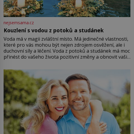
nejsemsama.cz
Kouzlení s vodou z potoků a studánek
Voda má v magii zvláštní místo. Má jedinečné vlastnosti,
které pro vás mohou být nejen zdrojem osvěžení, ale i
duchovní síly a léčení. Voda z potoků a studánek má moc
přinést do vašeho života pozitivní změny a obnovit vaši
energii. Využitím těchto přírodních zdrojů v magii
můžete obohatit své rituály a přinést do svého života
větší harmonii a klid. Je důležité