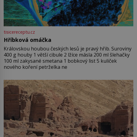
tisicereceptu.cz
Hříbková omáčka
Královskou houbou českých lesů je pravý hřib. Suroviny
400 g houby 1 větší cibule 2 lžíce másla 200 ml šlehačky
100 ml zakysané smetana 1 bobkový list 5 kuliček
nového koření petrželka ne