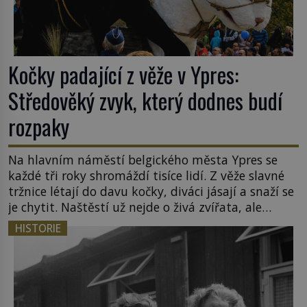
Kočky padající z věže v Ypres:
Středověký zvyk, který dodnes budí
rozpaky
Na hlavním náměstí belgického města Ypres se
každé tři roky shromáždí tisíce lidí. Z věže slavné
tržnice létají do davu kočky, diváci jásají a snaží se
je chytit. Naštěstí už nejde o živá zvířata, ale
jenom o plyšové suvenýry. Kdysi to ale bylo jinak.
HISTORIE
Tato veselá podívaná připomíná jeden z
nejpodivnějších a zároveň nejkrutějších zvyků […]