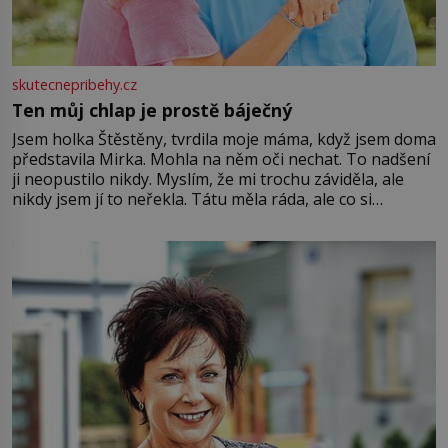
skutecnepribehy.cz
Ten můj chlap je prostě báječný
Jsem holka Štěstěny, tvrdila moje máma, když jsem doma
představila Mirka. Mohla na něm oči nechat. To nadšení
ji neopustilo nikdy. Myslím, že mi trochu záviděla, ale
nikdy jsem jí to neřekla. Tátu měla ráda, ale co si
pamatuji, tak jsme s Mirkem byli zamilovaní mnohem víc.
Jsme spolu moc rádi Tehdy byla jiná doba, když