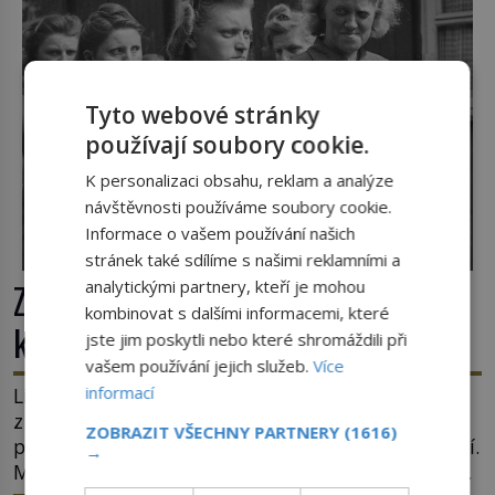
Tyto webové stránky
používají soubory cookie.
K personalizaci obsahu, reklam a analýze
návštěvnosti používáme soubory cookie.
Informace o vašem používání našich
stránek také sdílíme s našimi reklamními a
Zlo v sukni. Tři nejhorší bachařky z
analytickými partnery, kteří je mohou
kombinovat s dalšími informacemi, které
koncentračních táborů
jste jim poskytli nebo které shromáždili při
vašem používání jejich služeb.
Více
informací
Lidé s bezduchými výrazy ve tvářích se plahočí
z vagónů směrem k bráně tábora. Jedna z žen
ZOBRAZIT VŠECHNY PARTNERY
(1616)
pohlédne přímo na dozorkyni a jejich oči se setkají.
→
Místo soucitu však přichází gesto, které nebožačku