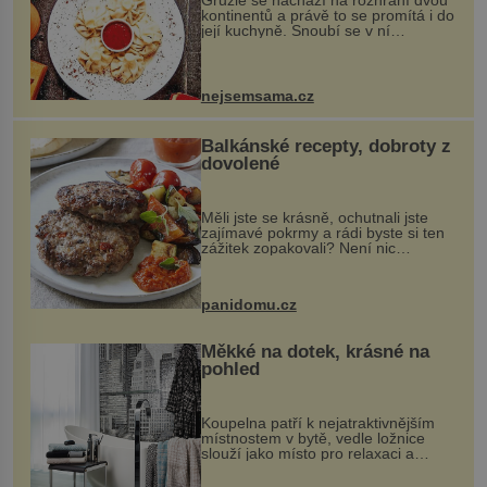
Gruzie se nachází na rozhraní dvou
kontinentů a právě to se promítá i do
její kuchyně. Snoubí se v ní
evropské a asijské chutě a díky tomu
vznikají rozmanité a chuťově bohaté
pokrmy, které rozhodně st...
nejsemsama.cz
Balkánské recepty, dobroty z
dovolené
Měli jste se krásně, ochutnali jste
zajímavé pokrmy a rádi byste si ten
zážitek zopakovali? Není nic
snazšího. Pljeskavica (10 porcí)
Možná jste ji ochutnali na dovolené v
bývalé Jugoslávii, lze ji vi...
panidomu.cz
Měkké na dotek, krásné na
pohled
Koupelna patří k nejatraktivnějším
místnostem v bytě, vedle ložnice
slouží jako místo pro relaxaci a
odpočinek. Koupelnový textil –
ručníky, osušky a koberečky –