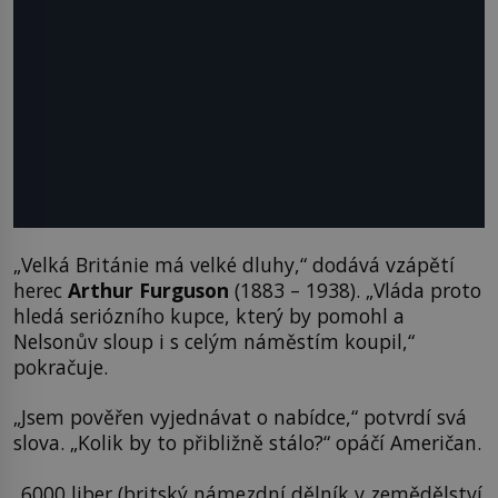
„Velká Británie má velké dluhy,“ dodává vzápětí
herec
Arthur Furguson
(1883 – 1938). „Vláda proto
hledá seriózního kupce, který by pomohl a
Nelsonův sloup i s celým náměstím koupil,“
pokračuje.
„Jsem pověřen vyjednávat o nabídce,“ potvrdí svá
slova. „Kolik by to přibližně stálo?“ opáčí Američan.
„6000 liber (britský námezdní dělník v zemědělství