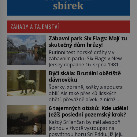
ZÁHADY A TAJEMSTVÍ
Zábavní park Six Flags: Mají tu
skutečný dům hrůzy!
Rutinní test horské dráhy v v
zábavním parku Six Flags v New
Jersey dopadne 16. srpna 1981
katastrofou. 20letý technik Scott
Býčí skála: Brutální obětiště
Tyler se zřítí na zem! Zranění jsou
dávnověku
neslučitelná se životem. „Nepoužil
Šperky, zbraně, sošky a spousta
bezpečnostní zábranu,“ osvětlí
obilí. Ale také přes 40 lidských
smrtelnou nehodu tiskový mluvčí
obětí, převážně dívek, z nichž
parku a vyšetřovatelé mu dávají za
některým rozetnou hlavu a
pravdu: „Atrakce je v pořádku.“ A
6 tajemných otisků: Kde udělal
useknou končetiny. To je slavný
pak přijde srpen roku […]
Ježíš poslední pozemský krok?
halštatský pohřeb. V Evropě
Každý Srílančan by měl alespoň
nevídaný objev, který dodnes
jednou v životě vystoupat na
neumíme vysvětlit… Jeho koníčkem
posvátnou horu Srí Pádu. Již její
je „slepá jeskynní zvířena“, a díky