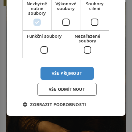
posílá rovnou do plynové komory. Jména jako
HISTORIE
Nezbytně
Výkonové
Soubory
Rudolf Höss (1901–1947), Josef Mengele (1911–
nutné
soubory
cílení
soubory
1979) či Heinrich Himmler (1900–1945) zná každý,
o koho se historie jen otřela. Jenže […]
Funkční soubory
Nezařazené
soubory
VŠE PŘIJMOUT
VŠE ODMÍTNOUT
ZOBRAZIT PODROBNOSTI