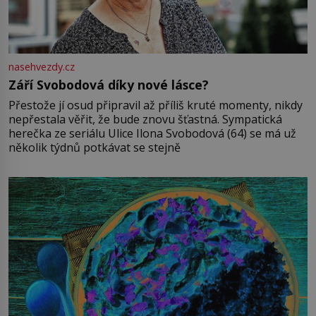
nasehvezdy.cz
Září Svobodová díky nové lásce?
Přestože jí osud připravil až příliš kruté momenty, nikdy
nepřestala věřit, že bude znovu šťastná. Sympatická
herečka ze seriálu Ulice Ilona Svobodová (64) se má už
několik týdnů potkávat se stejně