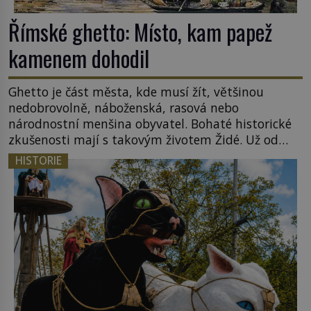
Římské ghetto: Místo, kam papež
kamenem dohodil
Ghetto je část města, kde musí žít, většinou
nedobrovolně, náboženská, rasová nebo
národnostní menšina obyvatel. Bohaté historické
zkušenosti mají s takovým životem Židé. Už od
středověku jsou totiž v každou chvíli nuceni v
HISTORIE
nějakém žít. Mezi ty nejslavnější patří i římské
ghetto založené v roce 1555. Pokud jde o vztah
k Židům, nemá se Řím čím chlubit. […]