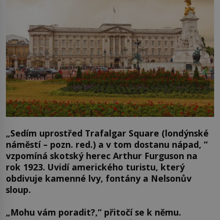
„Sedím uprostřed Trafalgar Square (londýnské
náměstí – pozn. red.) a v tom dostanu nápad, “
vzpomíná skotský herec Arthur Furguson na
rok 1923. Uvidí amerického turistu, který
obdivuje kamenné lvy, fontány a Nelsonův
sloup.
„Mohu vám poradit?,“ přitočí se k němu.