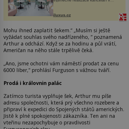
areálu MediaCityUK v anglickém
Salfordu – konkrétně do budov Blue
Tower a Orange Tower. Komplex
iluxus.cz
budov Media...
Mohu ihned zaplatit šekem.“ „Musím si ještě
vyžádat souhlas svého nadřízeného, “ poznamená
Arthur a odchází. Když se za hodinu a půl vrátí,
Američan na něho stále trpělivě čeká.
„Ano, jsme ochotni vám náměstí prodat za cenu
6000 liber,“ prohlásí Furguson s vážnou tváří.
Prodá i královnin palác
Zatímco turista vyplňuje šek, Arthur mu píše
adresu společnosti, která prý všechno rozebere a
připraví k expedici do Spojených států amerických.
Jistě k plné spokojenosti zákazníka. Ten ani na
vteřinu nezapochybuje o pravdivosti