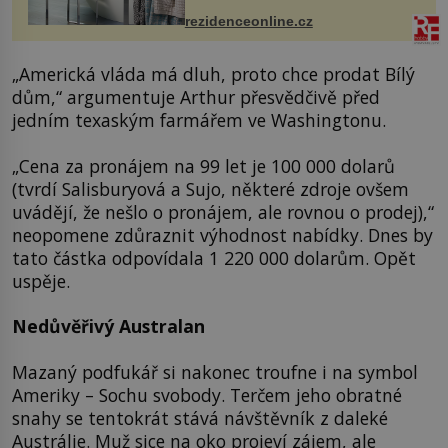
mohou jako mávnutím kouzelného
rezidenceonline.cz
proutku...
„Americká vláda má dluh, proto chce prodat Bílý
dům,“ argumentuje Arthur přesvědčivě před
jedním texaským farmářem ve Washingtonu.
„Cena za pronájem na 99 let je 100 000 dolarů
(tvrdí Salisburyová a Sujo, některé zdroje ovšem
uvádějí, že nešlo o pronájem, ale rovnou o prodej),“
neopomene zdůraznit výhodnost nabídky. Dnes by
tato částka odpovídala 1 220 000 dolarům. Opět
uspěje.
Nedůvěřivý Australan
Mazaný podfukář si nakonec troufne i na symbol
Ameriky – Sochu svobody. Terčem jeho obratné
snahy se tentokrát stává návštěvník z daleké
Austrálie. Muž sice na oko projeví zájem, ale