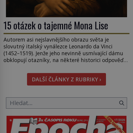
15 otázek o tajemné Mona Lise
Autorem asi nejslavnějšího obrazu světa je
slovutný italský vynálezce Leonardo da Vinci
(1452–1519). Jenže jeho nevinně usmívající dámu
obklopují otazníky, na některé historici odpověď
objeví, jiné zůstanou nezodpovězené. Kam si ji
pověsil Napoleon? Samotný císař Napoleon
DALŠÍ ČLÁNKY Z RUBRIKY ›
Bonaparte (1769–1821) má pro malbu slabost, a
tak si ji ještě jako první konzul přemístí do své
ložnice v Tuilerisjkém […]