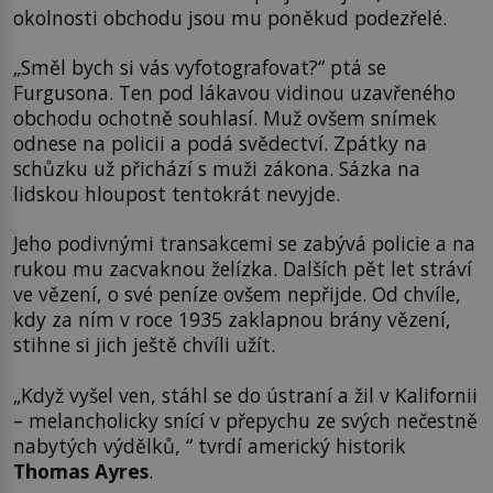
okolnosti obchodu jsou mu poněkud podezřelé.
„Směl bych si vás vyfotografovat?“ ptá se
Furgusona. Ten pod lákavou vidinou uzavřeného
obchodu ochotně souhlasí. Muž ovšem snímek
odnese na policii a podá svědectví. Zpátky na
schůzku už přichází s muži zákona. Sázka na
lidskou hloupost tentokrát nevyjde.
Jeho podivnými transakcemi se zabývá policie a na
rukou mu zacvaknou želízka. Dalších pět let stráví
ve vězení, o své peníze ovšem nepřijde. Od chvíle,
kdy za ním v roce 1935 zaklapnou brány vězení,
stihne si jich ještě chvíli užít.
„Když vyšel ven, stáhl se do ústraní a žil v Kalifornii
– melancholicky snící v přepychu ze svých nečestně
nabytých výdělků, “ tvrdí americký historik
Thomas Ayres
.