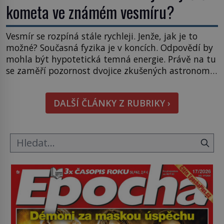
kometa ve známém vesmíru?
Vesmír se rozpíná stále rychleji. Jenže, jak je to
možné? Současná fyzika je v koncích. Odpovědí by
mohla být hypotetická temná energie. Právě na tu
se zaměří pozornost dvojice zkušených astronomů.
Namísto ní ale objeví něco mnohem
hmatatelnějšího. Naprosto rekordní kometu!
DALŠÍ ČLÁNKY Z RUBRIKY ›
Astronomové Pedro Bernardinelli a Gary Bernstein
mravenčí prací zkoumají archivní snímky v rámci
Průzkumu temné energie […]