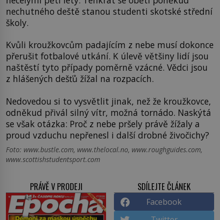
nechutného deště stanou studenti skotské střední
školy.
Kvůli kroužkovcům padajícím z nebe musí dokonce
přerušit fotbalové utkání. K úlevě většiny lidí jsou
naštěstí tyto případy poměrně vzácné. Vědci jsou
z hlášených dešťů žížal na rozpacích.
Nedovedou si to vysvětlit jinak, než že kroužkovce,
odněkud přivál silný vítr, možná tornádo. Naskýtá
se však otázka: Proč z nebe pršely právě žížaly a
proud vzduchu nepřenesl i další drobné živočichy?
Foto: www.bustle.com, www.thelocal.no, www.roughguides.com,
www.scottishstudentsport.com
PRÁVĚ V PRODEJI
SDÍLEJTE ČLÁNEK
Facebook
Twitter