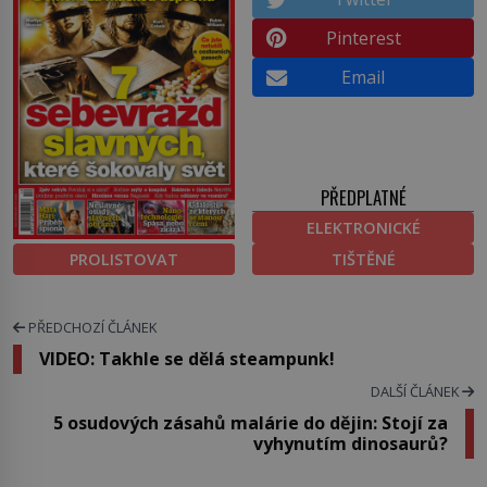
Pinterest
Email
PŘEDPLATNÉ
ELEKTRONICKÉ
PROLISTOVAT
TIŠTĚNÉ
PŘEDCHOZÍ ČLÁNEK
VIDEO: Takhle se dělá steampunk!
DALŠÍ ČLÁNEK
5 osudových zásahů malárie do dějin: Stojí za
vyhynutím dinosaurů?