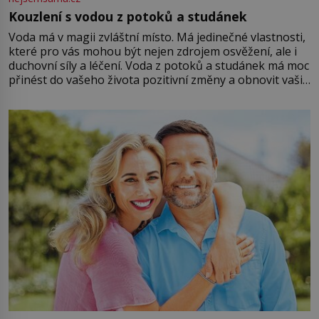
Kouzlení s vodou z potoků a studánek
Voda má v magii zvláštní místo. Má jedinečné vlastnosti,
které pro vás mohou být nejen zdrojem osvěžení, ale i
duchovní síly a léčení. Voda z potoků a studánek má moc
přinést do vašeho života pozitivní změny a obnovit vaši
energii. Využitím těchto přírodních zdrojů v magii
můžete obohatit své rituály a přinést do svého života
větší harmonii a klid. Je důležité