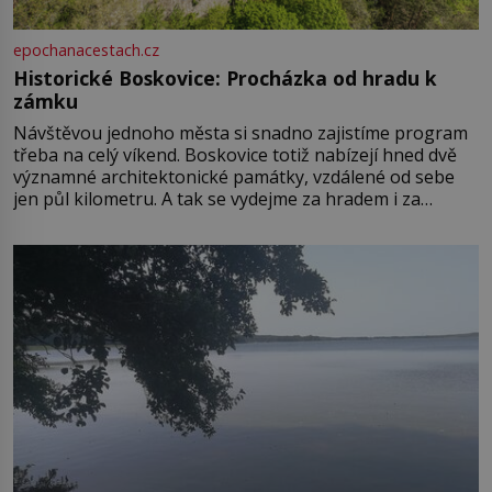
epochanacestach.cz
Historické Boskovice: Procházka od hradu k
zámku
Návštěvou jednoho města si snadno zajistíme program
třeba na celý víkend. Boskovice totiž nabízejí hned dvě
významné architektonické památky, vzdálené od sebe
jen půl kilometru. A tak se vydejme za hradem i za
zámkem do krásné jihomoravské krajiny. Trhová osada
Boskovice na okraji Drahanské vrchoviny vznikla někdy
ve13. století, a už v roce 1313 kronikáři zaznamenali