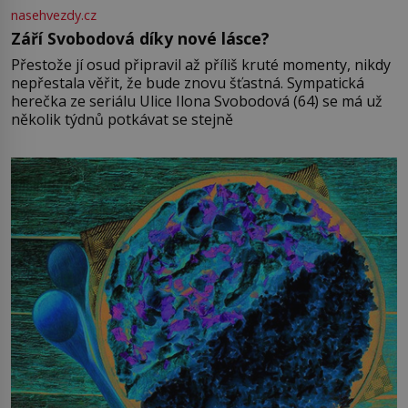
nasehvezdy.cz
Září Svobodová díky nové lásce?
Přestože jí osud připravil až příliš kruté momenty, nikdy
nepřestala věřit, že bude znovu šťastná. Sympatická
herečka ze seriálu Ulice Ilona Svobodová (64) se má už
několik týdnů potkávat se stejně