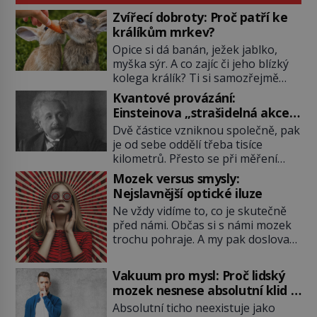
Zvířecí dobroty: Proč patří ke
králíkům mrkev?
Opice si dá banán, ježek jablko,
myška sýr. A co zajíc či jeho blízký
kolega králík? Ti si samozřejmě
pochutnají na mrkvi! Proč jsou
Kvantové provázání:
podobné představy o potravě
Einsteinova „strašidelná akce
zvířat často spíš mýty? Pokud máte
na dálku“ dál mate i fascinuje
Dvě částice vzniknou společně, pak
doma králíka, mrkev mu dát
vědce
je od sebe oddělí třeba tisíce
můžete. A nejspíš mu i bude
kilometrů. Přesto se při měření
chutnat, ovšem měl by ji mít jen
chovají, jako by mezi nimi
jako občasný pamlsek. […]
Mozek versus smysly:
existovalo neviditelné pouto. Albert
Nejslavnější optické iluze
Einstein tomu s jistou dávkou
Ne vždy vidíme to, co je skutečně
ironie říká „strašidelná akce na
před námi. Občas si s námi mozek
dálku“ a dlouhá desetiletí věří, že
trochu pohraje. A my pak doslova
musí existovat jednodušší
nevěříme vlastním očím! Jak
vysvětlení. Moderní experimenty
vznikají ty nejpodivnější optické
však ukazují, že kvantový svět
Vakuum pro mysl: Proč lidský
iluze? Soustřeď se na to hlavní!
funguje jinak, než […]
mozek nesnese absolutní klid a
TROXLERŮV EFEKT Náš mozek
začne si vymýšlet horory
Absolutní ticho neexistuje jako
zvládne zpracovat hodně informací.