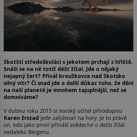
Skotští středoškoláci s jekotem prchají z hřiště.
Snáší se na ně totiž déšť žížal. Jde o nějaký
nejapný žert? Přivál kroužkovce nad Skotsko
silný vítr? Či snad jde o další důkaz toho, že dění
na naší planetě je mnohem tajuplnější, než se
domníváme?
V dubnu roku 2015 si norský učitel přírodopisu
Karen Erstad
jede zalyžovat na hory. Je to právě
on, kdo jako první přináší svědectví o dešti žížal
nedaleko Bergenu.