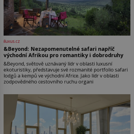
iluxus.cz
&Beyond: Nezapomenutelné safari napříč
východní Afrikou pro romantiky i dobrodruhy
&Beyond, světově uznávaný lídr v oblasti luxusní
ekoturistiky, představuje své rozmanité portfolio safari
lodgů a kempů ve východní Africe. Jako lídr v oblasti
zodpovědného cestovního ruchu organi