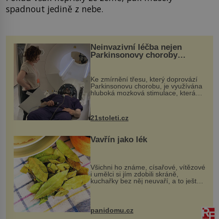
spadnout jedině z nebe.
Neinvazivní léčba nejen
Parkinsonovy choroby
pomocí ultrazvukové
„helmy“
Ke zmírnění třesu, který doprovází
Parkinsonovu chorobu, je využívána
hluboká mozková stimulace, která
však vyžaduje vysoce invazivní
zákrok. Ultrazvuk zase není vhodný
k dostatečně přesnému zacílení ...
21stoleti.cz
Vavřín jako lék
Všichni ho známe, císařové, vítězové
i umělci si jím zdobili skráně,
kuchařky bez něj neuvaří, a to ještě
nevíte, že bobkový list může výrazně
zmírnit některé naše neduhy.
Obsahuje v malém množství ně...
panidomu.cz