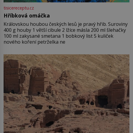
tisicereceptu.cz
Hříbková omáčka
Královskou houbou českých lesů je pravý hřib. Suroviny
400 g houby 1 větší cibule 2 lžíce másla 200 ml šlehačky
100 ml zakysané smetana 1 bobkový list 5 kuliček
nového koření petrželka ne