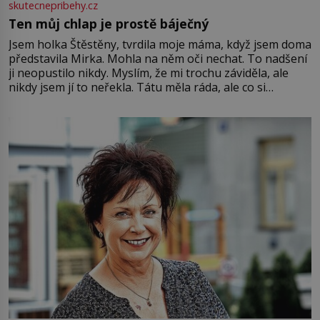
skutecnepribehy.cz
Ten můj chlap je prostě báječný
Jsem holka Štěstěny, tvrdila moje máma, když jsem doma
představila Mirka. Mohla na něm oči nechat. To nadšení
ji neopustilo nikdy. Myslím, že mi trochu záviděla, ale
nikdy jsem jí to neřekla. Tátu měla ráda, ale co si
pamatuji, tak jsme s Mirkem byli zamilovaní mnohem víc.
Jsme spolu moc rádi Tehdy byla jiná doba, když