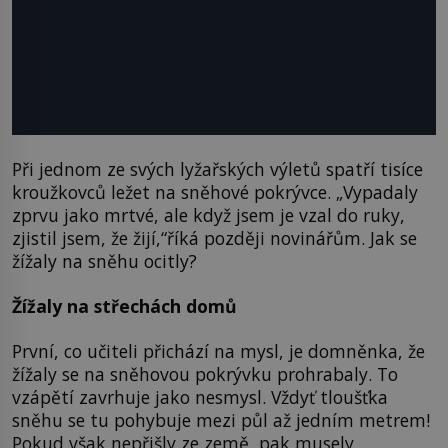
Při jednom ze svých lyžařských výletů spatří tisíce
kroužkovců ležet na sněhové pokrývce. „Vypadaly
zprvu jako mrtvé, ale když jsem je vzal do ruky,
zjistil jsem, že žijí,“říká později novinářům. Jak se
žížaly na sněhu ocitly?
Žížaly na střechách domů
První, co učiteli přichází na mysl, je domněnka, že
žížaly se na sněhovou pokrývku prohrabaly. To
vzápětí zavrhuje jako nesmysl. Vždyť tloušťka
sněhu se tu pohybuje mezi půl až jedním metrem!
Pokud však nepřišly ze země, pak musely