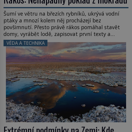
Šumí ve větru na březích rybníků, ukrývá vodní
ptáky a mnozí kolem něj procházejí bez
povšimnutí. Přesto právě rákos pomáhal stavět
domy, vyrábět lodě, zapisovat první texty a
inspiroval řadu pověstí. Tato skromná, ale
VĚDA A TECHNIKA
užitečná rostlina provází člověka už tisíce let.
Většina lidí vnímá rákos jen jako obyčejnou kulisu
letního koupání. Stačí se však podívat […]
Extrémní podmínky na Zemi: Kde