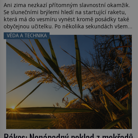
Ani zima nezkazí přítomným slavnostní okamžik.
Se slunečními brýlemi hledí na startující raketu,
která má do vesmíru vynést kromě posádky také
obyčejnou učitelku. Po několika sekundách všem
ztuhnou úsměvy, stroj totiž exploduje. Jejich
VĚDA A TECHNIKA
konstrukce není z levného kraje, daňové
poplatníky stojí miliardy dolarů. Na druhou stranu
zvládnou jen představitelné věci. Na malé kousky
Název: Columbia První […]
Rákos: Nenápadný poklad z mokřadů