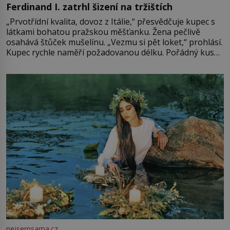
Ferdinand I. zatrhl šizení na tržištích
„Prvotřídní kvalita, dovoz z Itálie,“ přesvědčuje kupec s
látkami bohatou pražskou měšťanku. Žena pečlivě
osahává štůček mušelínu. „Vezmu si pět loket,“ prohlásí.
Kupec rychle naměří požadovanou délku. Pořádný kus
mu přitom zůstane za prsty… „Na šaty ho bude málo,
milostpaní. Stačí jenom na sukni,“ zhodnotí švadlena
množství růžového mušelínu. „Ošidili vás, podívejte.“
Vezme do ruky dřevěnou
nejsemsama.cz