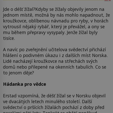
Jde o déšť žížal?Kdyby se žížaly objevily jenom na
jednom místě, možná by nás mohlo napadnout, že
kroužkovce, oblíbenou návnadu pro ryby, v horách
vytrousil nějaký rybář, který je převážel, a ony se
mu během přepravy vysypaly. Jenže žížal byly
tisíce.
A navíc po zveřejnění učitelova svědectví přichází
hlášení o podivném úkazu i z dalších míst Norska.
Lidé nacházejí kroužkovce na střechách svých
domů nebo přilepené na okenních tabulích. Co se
to jenom děje?
Hádanka pro vědce
Erstad vzpomíná, že déšť žížal se v Norsku objevil
ve dvacátých letech minulého století. Další
svědectví o pršících žížalách pochází z doby před
necelými pěti lety. Tenkrát se obětí poněkud