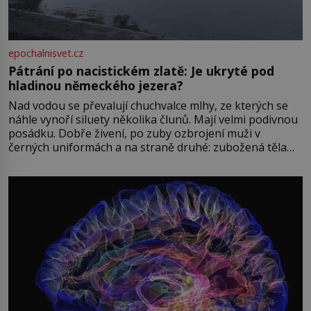
epochalnisvet.cz
Pátrání po nacistickém zlatě: Je ukryté pod
hladinou německého jezera?
Nad vodou se převalují chuchvalce mlhy, ze kterých se
náhle vynoří siluety několika člunů. Mají velmi podivnou
posádku. Dobře živení, po zuby ozbrojení muži v
černých uniformách a na straně druhé: zubožená těla
oblečená v chatrných vězeňských hadrech. Co tato
přízračná scéna znamená? Je jaro roku 1945, druhá
světová válka se chýlí ke konci. Jezero Stolpsee