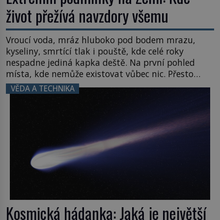
život přežívá navzdory všemu
Vroucí voda, mráz hluboko pod bodem mrazu,
kyseliny, smrtící tlak i pouště, kde celé roky
nespadne jediná kapka deště. Na první pohled
místa, kde nemůže existovat vůbec nic. Přesto
právě tady vědci objevují organismy, které
VĚDA A TECHNIKA
posouvají hranice života. Každý nový nález mění
naše představy o tom, co všechno dokáže příroda a
napovídá, kde bychom jednou […]
Kosmická hádanka: Jaká je největší