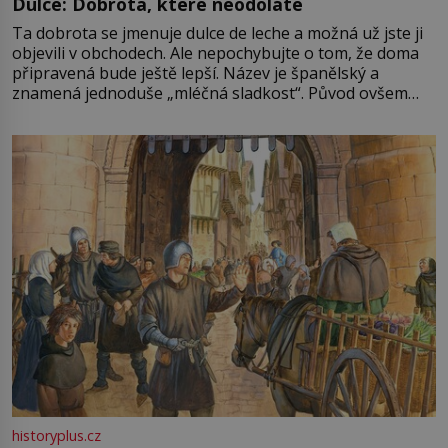
Dulce: Dobrota, které neodoláte
Ta dobrota se jmenuje dulce de leche a možná už jste ji
objevili v obchodech. Ale nepochybujte o tom, že doma
připravená bude ještě lepší. Název je španělský a
znamená jednoduše „mléčná sladkost“. Původ ovšem
není úplně jednoznačný, o autorství této receptury se
pře hned několik latinskoamerických zemí a k tomu
Francie, kde se traduje,
historyplus.cz