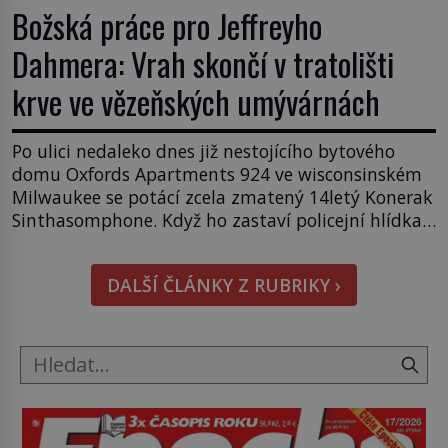
Božská práce pro Jeffreyho
Dahmera: Vrah skončí v tratolišti
krve ve vězeňských umývárnách
Po ulici nedaleko dnes již nestojícího bytového
domu Oxfords Apartments 924 ve wisconsinském
Milwaukee se potácí zcela zmatený 14letý Konerak
Sinthasomphone. Když ho zastaví policejní hlídka,
ochable jí nadiktuje adresu „jeho kamaráda“.
Strážníci ho dopraví zpět do udaného bytu. Oním
DALŠÍ ČLÁNKY Z RUBRIKY ›
„kamarádem“ je ovšem jeden z nejslavnějších
vrahů, Jeffrey Dahmer (1960–1994). Je 27. května
1991. […]