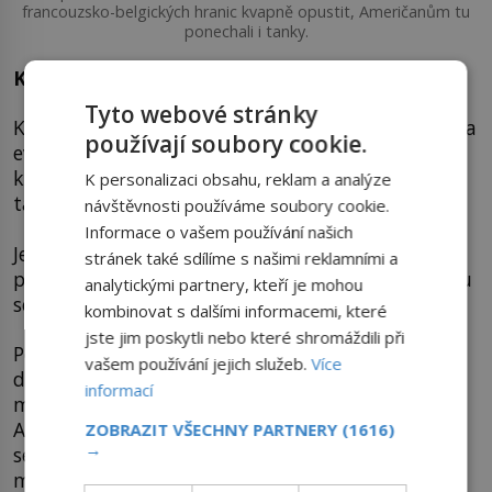
francouzsko-belgických hranic kvapně opustit, Američanům tu
ponechali i tanky.
Krvavý epilog z Malméd
Tyto webové stránky
K prokazatelně největšímu masakru Američanů na
používají soubory cookie.
evropské půdě dojde u Malméd na důležité
křižovatce ardenských tras. Peiper za pomoci
K personalizaci obsahu, reklam a analýze
tanků obratně zajme americký konvoj.
návštěvnosti používáme soubory cookie.
Informace o vašem používání našich
Jen lehce ozbrojení Američané vědí, že tady toho
stránek také sdílíme s našimi reklamními a
proti německé přesile příliš nezmohou, rozhodnou
analytickými partnery, kteří je mohou
se tedy vzdát.
kombinovat s dalšími informacemi, které
jste jim poskytli nebo které shromáždili při
Peiperovi muži rozhodnutí vítají a muže posílají k
vašem používání jejich služeb.
Více
dalším zajatým Američanům z dřívějška. Peiper si
informací
mne ruce. Má před sebou asi 120 bezbranných
Američanů. Snad kvůli uvolnění psychické zátěže
ZOBRAZIT VŠECHNY PARTNERY
(1616)
→
se rozhodne k překvapivé akci. Všichni zajatci
musejí zemřít!