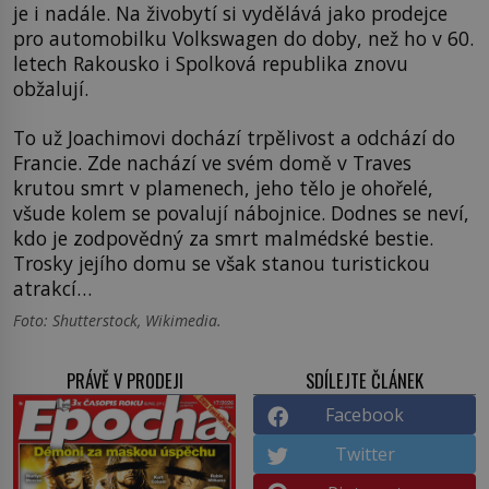
je i nadále. Na živobytí si vydělává jako prodejce
pro automobilku Volkswagen do doby, než ho v 60.
letech Rakousko i Spolková republika znovu
obžalují.
To už Joachimovi dochází trpělivost a odchází do
Francie. Zde nachází ve svém domě v Traves
krutou smrt v plamenech, jeho tělo je ohořelé,
všude kolem se povalují nábojnice. Dodnes se neví,
kdo je zodpovědný za smrt malmédské bestie.
Trosky jejího domu se však stanou turistickou
atrakcí…
Foto: Shutterstock, Wikimedia.
PRÁVĚ V PRODEJI
SDÍLEJTE ČLÁNEK
Facebook
Twitter