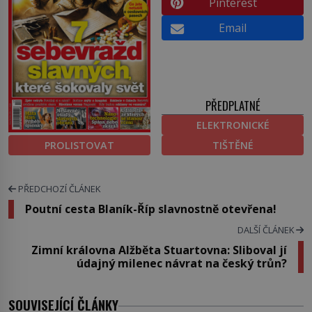
Pinterest
Email
PŘEDPLATNÉ
ELEKTRONICKÉ
PROLISTOVAT
TIŠTĚNÉ
PŘEDCHOZÍ ČLÁNEK
Poutní cesta Blaník-Říp slavnostně otevřena!
DALŠÍ ČLÁNEK
Zimní královna Alžběta Stuartovna: Sliboval jí
údajný milenec návrat na český trůn?
SOUVISEJÍCÍ ČLÁNKY