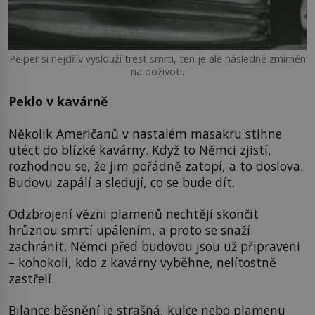
Peiper si nejdřív vyslouží trest smrti, ten je ale následně zmírněn
na doživotí.
Peklo v kavárně
Několik Američanů v nastalém masakru stihne
utéct do blízké kavárny. Když to Němci zjistí,
rozhodnou se, že jim pořádně zatopí, a to doslova.
Budovu zapálí a sledují, co se bude dít.
Odzbrojení vězni plamenů nechtějí skončit
hrůznou smrtí upálením, a proto se snaží
zachránit. Němci před budovou jsou už připraveni
– kohokoli, kdo z kavárny vyběhne, nelítostně
zastřelí.
Bilance běsnění je strašná, kulce nebo plamenu