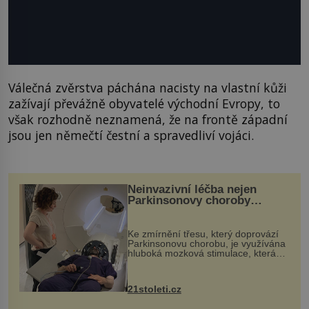
Válečná zvěrstva páchána nacisty na vlastní kůži
zažívají převážně obyvatelé východní Evropy, to
však rozhodně neznamená, že na frontě západní
jsou jen němečtí čestní a spravedliví vojáci.
Neinvazivní léčba nejen
Parkinsonovy choroby
pomocí ultrazvukové
„helmy“
Ke zmírnění třesu, který doprovází
Parkinsonovu chorobu, je využívána
hluboká mozková stimulace, která
však vyžaduje vysoce invazivní
zákrok. Ultrazvuk zase není vhodný
k dostatečně přesnému zacílení ...
21stoleti.cz