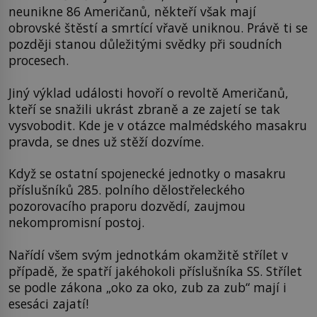
neunikne 86 Američanů, někteří však mají
obrovské štěstí a smrtící vřavě uniknou. Právě ti se
později stanou důležitými svědky při soudních
procesech.
Jiný výklad události hovoří o revoltě Američanů,
kteří se snažili ukrást zbraně a ze zajetí se tak
vysvobodit. Kde je v otázce malmédského masakru
pravda, se dnes už stěží dozvíme.
Když se ostatní spojenecké jednotky o masakru
příslušníků 285. polního dělostřeleckého
pozorovacího praporu dozvědí, zaujmou
nekompromisní postoj.
Nařídí všem svým jednotkám okamžitě střílet v
případě, že spatří jakéhokoli příslušníka SS. Střílet
se podle zákona „oko za oko, zub za zub“ mají i
esesáci zajatí!