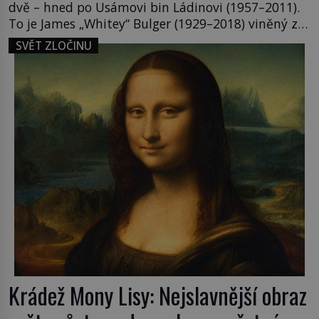
dvě – hned po Usámovi bin Ládinovi (1957–2011).
To je James „Whitey“ Bulger (1929–2018) viněný ze
spoluúčasti na 19 vraždách, vydírání a lichvy. A
SVĚT ZLOČINU
samozřejmě, krom toho je ještě drogový dealer,
který neváhá odstranit z cesty všechny práskače,
zatímco […]
Krádež Mony Lisy: Nejslavnější obraz