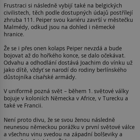
Frustraci si následně vybijí také na belgických
civilistech, těch podle dostupných údajů postřílejí
zhruba 111. Peiper svou kariéru završí v městečku
Malmédy, odkud jsou na dohled i německé
hranice.
Že se i přes onen kolaps Peiper nevzdá a bude
bojovat až do hořkého konce, se dalo očekávat.
Odvahu a odhodlání dostává Joachim do vínku už
jako dítě, vždyť se narodí do rodiny berlínského
důstojníka císařské armády.
V uniformě pozná svět – během 1. světové války
bojuje v koloniích Německa v Africe, v Turecku a
také ve Francii.
Není proto divu, že se svou ženou následně
neunesou německou porážku v první světové válce
a všechnu vinu svedou na západní bolševiky a