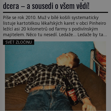
dcera – a sousedi o všem vědí!
Píše se rok 2010. Muž v bílé košili systematicky
listuje kartotékou lékařských karet v obci Pinheiro
ležící asi 20 kilometrů od farmy s podivínským
majitelem. Něco tu nesedí. Ledaže… Ledaže by ta
mladá dívka z farmy byla ne manželkou, ale
SVĚT ZLOČINU
dcerou – a všechny ty děti byly zplozené v incestu.
Na sociálním odboru jednoho z […]