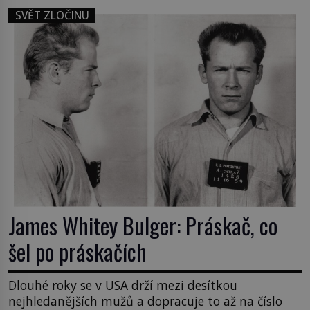
SVĚT ZLOČINU
James Whitey Bulger: Práskač, co
šel po práskačích
Dlouhé roky se v USA drží mezi desítkou
nejhledanějších mužů a dopracuje to až na číslo