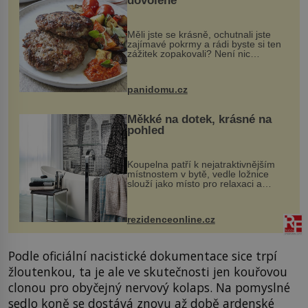
dovolené
Měli jste se krásně, ochutnali jste
zajímavé pokrmy a rádi byste si ten
zážitek zopakovali? Není nic
snazšího. Pljeskavica (10 porcí)
Možná jste ji ochutnali na dovolené v
bývalé Jugoslávii, lze ji vi...
panidomu.cz
Měkké na dotek, krásné na
pohled
Koupelna patří k nejatraktivnějším
místnostem v bytě, vedle ložnice
slouží jako místo pro relaxaci a
odpočinek. Koupelnový textil –
ručníky, osušky a koberečky –
mohou jako mávnutím kouzelného
rezidenceonline.cz
proutku...
Podle oficiální nacistické dokumentace sice trpí
žloutenkou, ta je ale ve skutečnosti jen kouřovou
clonou pro obyčejný nervový kolaps. Na pomyslné
sedlo koně se dostává znovu až době ardenské