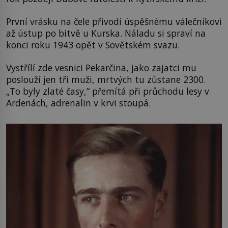
První vrásku na čele přivodí úspěšnému válečníkovi
až ústup po bitvě u Kurska. Náladu si spraví na
konci roku 1943 opět v Sovětském svazu.
Vystřílí zde vesnici Pekarčina, jako zajatci mu
poslouží jen tři muži, mrtvých tu zůstane 2300.
„To byly zlaté časy,“ přemítá při průchodu lesy v
Ardenách, adrenalin v krvi stoupá.