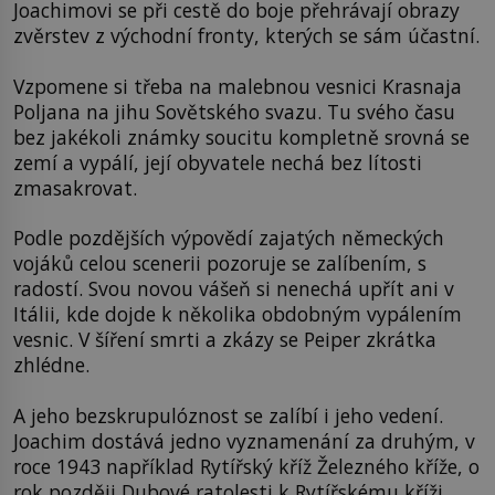
Joachimovi se při cestě do boje přehrávají obrazy
zvěrstev z východní fronty, kterých se sám účastní.
Vzpomene si třeba na malebnou vesnici Krasnaja
Poljana na jihu Sovětského svazu. Tu svého času
bez jakékoli známky soucitu kompletně srovná se
zemí a vypálí, její obyvatele nechá bez lítosti
zmasakrovat.
Podle pozdějších výpovědí zajatých německých
vojáků celou scenerii pozoruje se zalíbením, s
radostí. Svou novou vášeň si nenechá upřít ani v
Itálii, kde dojde k několika obdobným vypálením
vesnic. V šíření smrti a zkázy se Peiper zkrátka
zhlédne.
A jeho bezskrupulóznost se zalíbí i jeho vedení.
Joachim dostává jedno vyznamenání za druhým, v
roce 1943 například Rytířský kříž Železného kříže, o
rok později Dubové ratolesti k Rytířskému kříži.