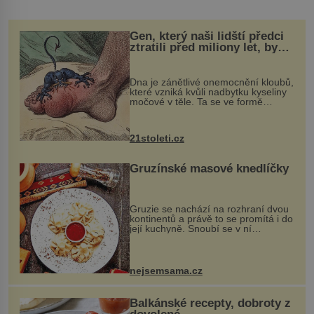
Gen, který naši lidští předci
ztratili před miliony let, by
mohl pomoci s léčbou
„nemoci králů“
Dna je zánětlivé onemocnění kloubů,
které vzniká kvůli nadbytku kyseliny
močové v těle. Ta se ve formě
krystalků ukládá v blízkosti kloubů,
nejčastěji přitom postihuje palce na
nohou, a způsobuje bole...
21stoleti.cz
Gruzínské masové knedlíčky
Gruzie se nachází na rozhraní dvou
kontinentů a právě to se promítá i do
její kuchyně. Snoubí se v ní
evropské a asijské chutě a díky tomu
vznikají rozmanité a chuťově bohaté
pokrmy, které rozhodně st...
nejsemsama.cz
Balkánské recepty, dobroty z