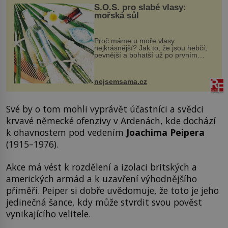
S.O.S. pro slabé vlasy:
mořská sůl
Proč máme u moře vlasy
nejkrásnější? Jak to, že jsou hebčí,
pevnější a bohatší už po prvním
vykoupání? Protože sůl obsažená v
mořské vodě má blahodárný vliv.
Nejen na tělo a pokožku, ale i na
nejsemsama.cz
vlasy. ...
Své by o tom mohli vyprávět účastníci a svědci
krvavé německé ofenzivy v Ardenách, kde dochází
k ohavnostem pod vedením
Joachima Peipera
(1915–1976).
Akce má vést k rozdělení a izolaci britských a
amerických armád a k uzavření výhodnějšího
příměří. Peiper si dobře uvědomuje, že toto je jeho
jedinečná šance, kdy může stvrdit svou pověst
vynikajícího velitele.