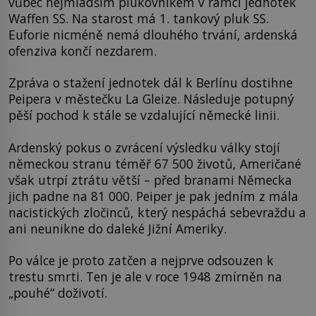
vůbec nejmladším plukovníkem v rámci jednotek
Waffen SS. Na starost má 1. tankový pluk SS.
Euforie nicméně nemá dlouhého trvání, ardenská
ofenziva končí nezdarem.
Zpráva o stažení jednotek dál k Berlínu dostihne
Peipera v městečku La Gleize. Následuje potupný
pěší pochod k stále se vzdalující německé linii.
Ardenský pokus o zvrácení výsledku války stojí
německou stranu téměř 67 500 životů, Američané
však utrpí ztrátu větší – před branami Německa
jich padne na 81 000. Peiper je pak jedním z mála
nacistických zločinců, který nespáchá sebevraždu a
ani neunikne do daleké Jižní Ameriky.
Po válce je proto zatčen a nejprve odsouzen k
trestu smrti. Ten je ale v roce 1948 zmírněn na
„pouhé“ doživotí.