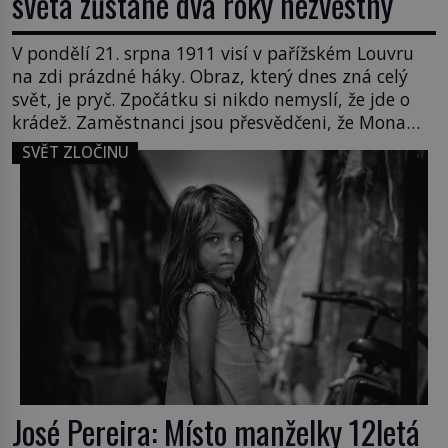
světa zůstane dva roky nezvěstný
V pondělí 21. srpna 1911 visí v pařížském Louvru
na zdi prázdné háky. Obraz, který dnes zná celý
svět, je pryč. Zpočátku si nikdo nemyslí, že jde o
krádež. Zaměstnanci jsou přesvědčeni, že Mona
Lisa je jen v restaurátorské dílně nebo u fotografa.
SVĚT ZLOČINU
Když se ukáže pravda, propukne jeden z největších
honů na zloděje v […]
José Pereira: Místo manželky 12letá