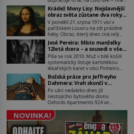
dopracuje to až na číslo dvě – hned
po Usámovi bin Ládinovi (1957–
Krádež Mony Lisy: Nejslavnější
2011). To je James „Whitey“ Bulger
obraz světa zůstane dva roky
(1929–2018) viněný ze spoluúčasti
nezvěstný
V pondělí 21. srpna 1911 visí v
na 19 vraždách, vydírání a lichvy. A
pařížském Louvru na zdi prázdné
samozřejmě, krom toho je ještě
háky. Obraz, který dnes zná celý
drogový dealer, který neváhá
svět, je pryč. Zpočátku si nikdo
odstranit z cesty všechny práskače,
José Pereira: Místo manželky
nemyslí, že jde o krádež.
zatímco […]
12letá dcera – a sousedi o všem
Zaměstnanci jsou přesvědčeni, že
vědí!
Píše se rok 2010. Muž v bílé košili
Mona Lisa je jen v restaurátorské
systematicky listuje kartotékou
dílně nebo u fotografa. Když se
lékařských karet v obci Pinheiro
ukáže pravda, propukne jeden z
ležící asi 20 kilometrů od farmy s
největších honů na zloděje v […]
Božská práce pro Jeffreyho
podivínským majitelem. Něco tu
Dahmera: Vrah skončí v
nesedí. Ledaže… Ledaže by ta
tratolišti krve ve vězeňských
Po ulici nedaleko dnes již
mladá dívka z farmy byla ne
umývárnách
nestojícího bytového domu
manželkou, ale dcerou – a všechny
Oxfords Apartments 924 ve
ty děti byly zplozené v incestu. Na
wisconsinském Milwaukee se
sociálním odboru jednoho z […]
potácí zcela zmatený 14letý
Konerak Sinthasomphone. Když ho
zastaví policejní hlídka, ochable jí
nadiktuje adresu „jeho kamaráda“.