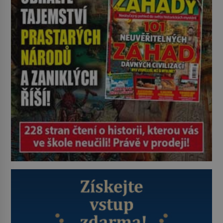
Strážníci ho dopraví zpět do
udaného bytu. Oním „kamarádem“
je ovšem jeden z nejslavnějších
vrahů, Jeffrey Dahmer (1960–1994).
Je 27. května 1991. […]