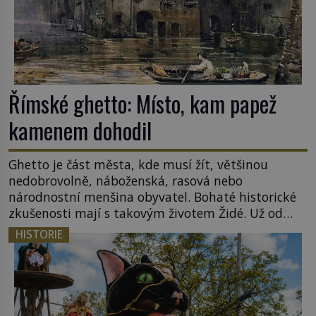
Římské ghetto: Místo, kam papež
kamenem dohodil
Ghetto je část města, kde musí žít, většinou
nedobrovolně, náboženská, rasová nebo
národnostní menšina obyvatel. Bohaté historické
zkušenosti mají s takovým životem Židé. Už od
středověku jsou totiž v každou chvíli nuceni v
HISTORIE
nějakém žít. Mezi ty nejslavnější patří i římské
ghetto založené v roce 1555. Pokud jde o vztah
k Židům, nemá se Řím čím chlubit. […]