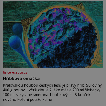
tisicereceptu.cz
Hříbková omáčka
Královskou houbou českých lesů je pravý hřib. Suroviny
400 g houby 1 větší cibule 2 lžíce másla 200 ml šlehačky
100 ml zakysané smetana 1 bobkový list 5 kuliček
nového koření petrželka ne