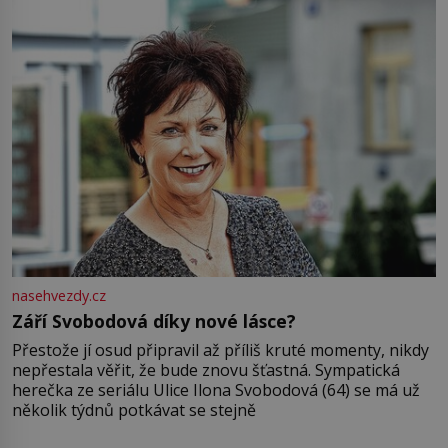
nasehvezdy.cz
Září Svobodová díky nové lásce?
Přestože jí osud připravil až příliš kruté momenty, nikdy
nepřestala věřit, že bude znovu šťastná. Sympatická
herečka ze seriálu Ulice Ilona Svobodová (64) se má už
několik týdnů potkávat se stejně