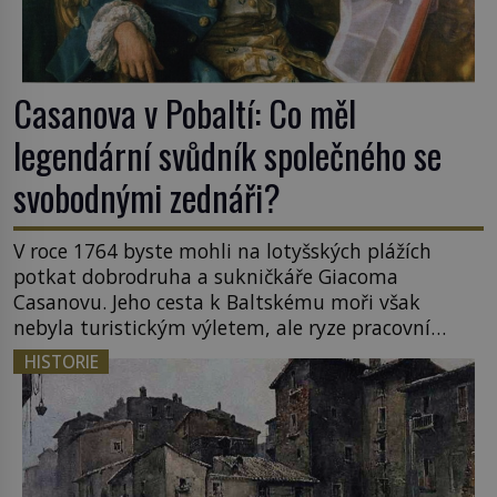
Casanova v Pobaltí: Co měl
legendární svůdník společného se
svobodnými zednáři?
V roce 1764 byste mohli na lotyšských plážích
potkat dobrodruha a sukničkáře Giacoma
Casanovu. Jeho cesta k Baltskému moři však
nebyla turistickým výletem, ale ryze pracovní
cestou se zištnými úmysly. Jaký cíl Casanova
HISTORIE
sledoval, když se například procházel uličkami
lotyšské Rigy? Casanova v Pobaltí kontaktoval
tamní zednářské lóže. Nebyl v této oblasti žádným
nováčkem, protože do zednářské […]