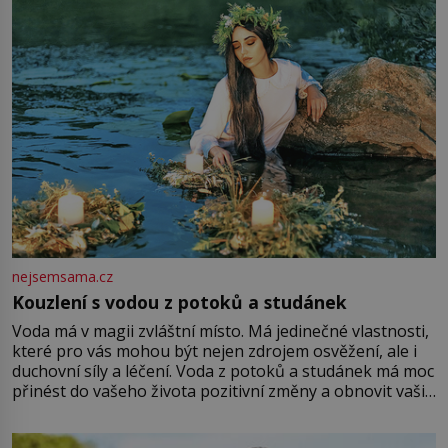
Vezme do ruky dřevěnou
nejsemsama.cz
Kouzlení s vodou z potoků a studánek
Voda má v magii zvláštní místo. Má jedinečné vlastnosti,
které pro vás mohou být nejen zdrojem osvěžení, ale i
duchovní síly a léčení. Voda z potoků a studánek má moc
přinést do vašeho života pozitivní změny a obnovit vaši
energii. Využitím těchto přírodních zdrojů v magii
můžete obohatit své rituály a přinést do svého života