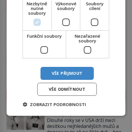
Nezbytně
Výkonové
Soubory
nutné
soubory
cílení
soubory
Funkční soubory
Nezařazené
soubory
VŠE PŘIJMOUT
VŠE ODMÍTNOUT
SVĚT ZLOČINU
ZOBRAZIT PODROBNOSTI
James Whitey Bulger: Práskač,
co šel po práskačích
Dlouhé roky se v USA drží mezi
desítkou nejhledanějších mužů a