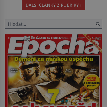
Tato veselá podívaná připomíná jeden z
DALŠÍ ČLÁNKY Z RUBRIKY ›
nejpodivnějších a zároveň nejkrutějších zvyků […]