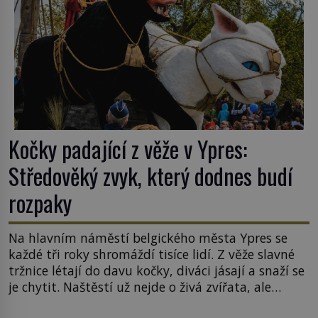
Kočky padající z věže v Ypres:
Středověký zvyk, který dodnes budí
rozpaky
Na hlavním náměstí belgického města Ypres se
každé tři roky shromáždí tisíce lidí. Z věže slavné
tržnice létají do davu kočky, diváci jásají a snaží se
je chytit. Naštěstí už nejde o živá zvířata, ale
jenom o plyšové suvenýry. Kdysi to ale bylo jinak.