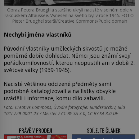
Obraz Petera Brueghla staršího ukryli nacisté v solném dole v
rakouském Altaussee. Vynesen na světlo byl v roce 1945. FOTO:
Pieter Brueghel starší/Creative Commons/Public domain
Nechybí jména vlastníků
Původní vlastníky uměleckých skvostů je možné
poměrně dobře dohledat. Němci jsou známí svojí
pořádkumilovností, kterou neopustili ani v době 2.
světové války (1939-1945).
Nacisté většinou odcizené předměty sami
podrobně katalogizovali a na lístky obvykle
uváděli i informace, komu dílo zabavili.
Foto: Creative Commons, Úvodní fotografie: Bundesarchiv, Bild
101I-729-0001-23 / Meister / CC-BY-SA 3.0, CC BY-SA 3.0 DE
PRÁVĚ V PRODEJI
SDÍLEJTE ČLÁNEK