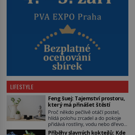
LIFESTYLE
Feng šuej: Tajemství prostoru,
který má přinášet štěstí
Proč někdo pečlivě otáčí postel,
hlídá polohu zrcadel a do pokoje
přidává rostliny, vodu nebo dřevo?
Feng šuej tvrdí, že domov není jen
Příběhy slavných koktejlů: Kde