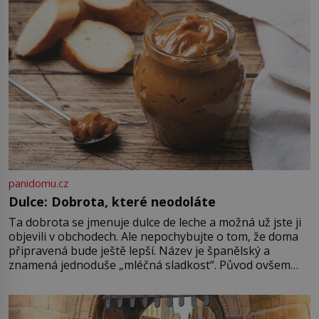
panidomu.cz
Dulce: Dobrota, které neodoláte
Ta dobrota se jmenuje dulce de leche a možná už jste ji
objevili v obchodech. Ale nepochybujte o tom, že doma
připravená bude ještě lepší. Název je španělský a
znamená jednoduše „mléčná sladkost“. Původ ovšem
není úplně jednoznačný, o autorství této receptury se
pře hned několik latinskoamerických zemí a k tomu
Francie, kde se traduje,