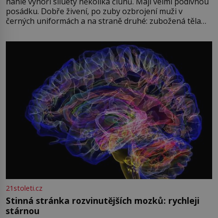
náhle vynoří siluety několika člunů. Mají velmi podivnou
posádku. Dobře živení, po zuby ozbrojení muži v
černých uniformách a na straně druhé: zubožená těla
oblečená v chatrných vězeňských hadrech. Co tato
přízračná scéna znamená? Je jaro roku 1945, druhá
světová válka se chýlí ke konci. Jezero Stolpsee
21stoleti.cz
Stinná stránka rozvinutějších mozků: rychleji
stárnou