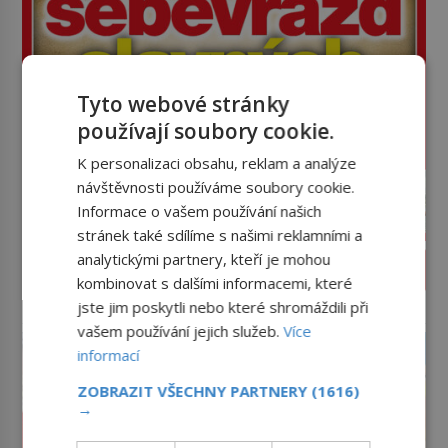
Tyto webové stránky
používají soubory cookie.
K personalizaci obsahu, reklam a analýze
návštěvnosti používáme soubory cookie.
Informace o vašem používání našich
stránek také sdílíme s našimi reklamními a
analytickými partnery, kteří je mohou
PROLISTOVAT ČASOPIS
kombinovat s dalšími informacemi, které
jste jim poskytli nebo které shromáždili při
reklama
vašem používání jejich služeb.
Více
informací
ZOBRAZIT VŠECHNY PARTNERY
(1616)
→