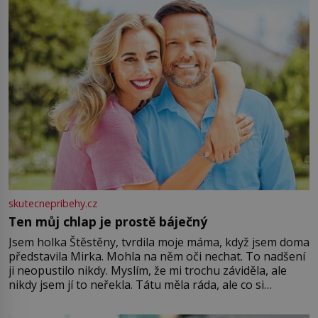
větší harmonii a klid. Je důležité
skutecnepribehy.cz
Ten můj chlap je prostě báječný
Jsem holka Štěstěny, tvrdila moje máma, když jsem doma
představila Mirka. Mohla na něm oči nechat. To nadšení
ji neopustilo nikdy. Myslím, že mi trochu záviděla, ale
nikdy jsem jí to neřekla. Tátu měla ráda, ale co si
pamatuji, tak jsme s Mirkem byli zamilovaní mnohem víc.
Jsme spolu moc rádi Tehdy byla jiná doba, když