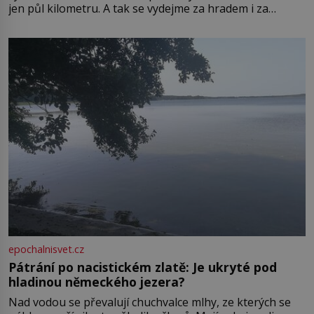
jen půl kilometru. A tak se vydejme za hradem i za
zámkem do krásné jihomoravské krajiny. Trhová osada
Boskovice na okraji Drahanské vrchoviny vznikla někdy
ve13. století, a už v roce 1313 kronikáři zaznamenali
epochalnisvet.cz
Pátrání po nacistickém zlatě: Je ukryté pod
hladinou německého jezera?
Nad vodou se převalují chuchvalce mlhy, ze kterých se