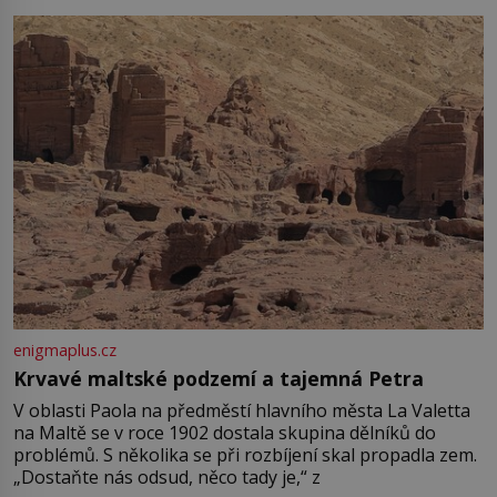
enigmaplus.cz
Krvavé maltské podzemí a tajemná Petra
V oblasti Paola na předměstí hlavního města La Valetta
na Maltě se v roce 1902 dostala skupina dělníků do
problémů. S několika se při rozbíjení skal propadla zem.
„Dostaňte nás odsud, něco tady je,“ z