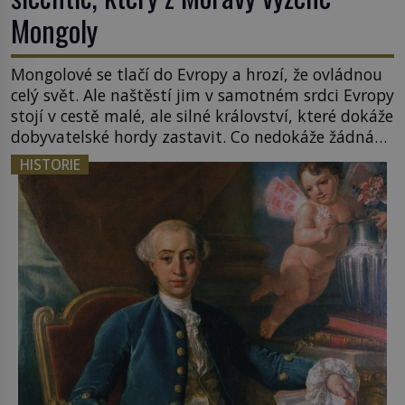
Mongoly
Mongolové se tlačí do Evropy a hrozí, že ovládnou
celý svět. Ale naštěstí jim v samotném srdci Evropy
stojí v cestě malé, ale silné království, které dokáže
dobyvatelské hordy zastavit. Co nedokáže žádná
z asijských říší, co nedokážou Němci – to dokáže
HISTORIE
český král. Nebo že by ne? Mongolové od roku 1223
postupují podél Kaspického a Azovského moře, […]