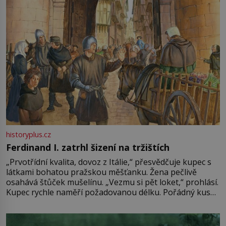
historyplus.cz
Ferdinand I. zatrhl šizení na tržištích
„Prvotřídní kvalita, dovoz z Itálie,“ přesvědčuje kupec s
látkami bohatou pražskou měšťanku. Žena pečlivě
osahává štůček mušelínu. „Vezmu si pět loket,“ prohlásí.
Kupec rychle naměří požadovanou délku. Pořádný kus
mu přitom zůstane za prsty… „Na šaty ho bude málo,
milostpaní. Stačí jenom na sukni,“ zhodnotí švadlena
množství růžového mušelínu. „Ošidili vás, podívejte.“