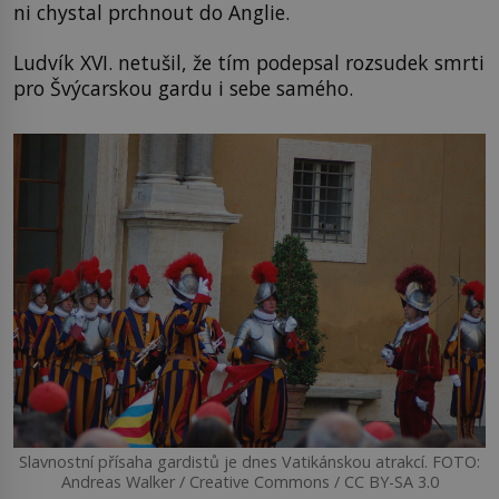
ni chystal prchnout do Anglie.
Ludvík XVI. netušil, že tím podepsal rozsudek smrti
pro Švýcarskou gardu i sebe samého.
Slavnostní přísaha gardistů je dnes Vatikánskou atrakcí. FOTO:
Andreas Walker / Creative Commons / CC BY-SA 3.0