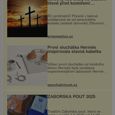
těsně před kostelem!
Ochránila ho boží síla?
30 centimetrů! Přesně v takové
vzdálenosti se od amerického
kostela zastavil obrovský 20tunový
balvan, který se v květnu 2014
nečekaně odtrhl od nedaleké skály
při její demolici. Podle místních stojí
enigmaplus.cz
...
První sluchátka Hermés
inspirovala slavná kabelka
Vůbec první sluchátka od módního
domu Hermès byla vyrobena
experimentálním laboratoří Hermès
Ateliers Horizons. Elegantní gadget
si vyžádal dva roky vývoje a chlubí
se ručně šitou hovězí kůží a
epochalnisvet.cz
kovový...
ZÁBOŘSKÁ POUŤ 2025
Tradiční Zábořská pouť, která se