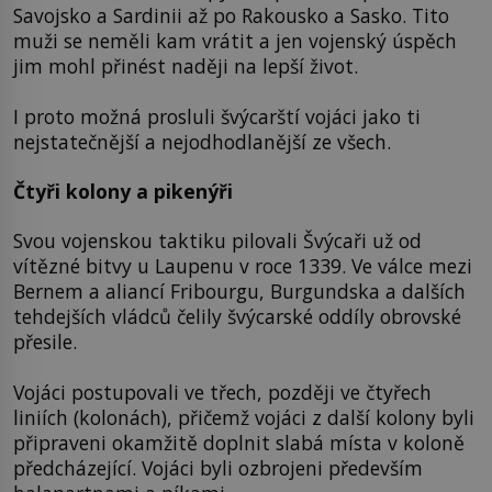
Savojsko a Sardinii až po Rakousko a Sasko. Tito
muži se neměli kam vrátit a jen vojenský úspěch
jim mohl přinést naději na lepší život.
I proto možná prosluli švýcarští vojáci jako ti
nejstatečnější a nejodhodlanější ze všech.
Čtyři kolony a pikenýři
Svou vojenskou taktiku pilovali Švýcaři už od
vítězné bitvy u Laupenu v roce 1339. Ve válce mezi
Bernem a aliancí Fribourgu, Burgundska a dalších
tehdejších vládců čelily švýcarské oddíly obrovské
přesile.
Vojáci postupovali ve třech, později ve čtyřech
liniích (kolonách), přičemž vojáci z další kolony byli
připraveni okamžitě doplnit slabá místa v koloně
předcházející. Vojáci byli ozbrojeni především