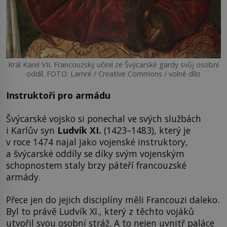
Král Karel VII. Francouzský učinil ze Švýcarské gardy svůj osobní
oddíl. FOTO: Lamré / Creative Commons / volné dílo
Instruktoři pro armádu
Švýcarské vojsko si ponechal ve svých službách
i Karlův syn
Ludvík XI.
(1423–1483), který je
v roce 1474 najal jako vojenské instruktory,
a švýcarské oddíly se díky svým vojenským
schopnostem staly brzy páteří francouzské
armády.
Přece jen do jejich disciplíny měli Francouzi daleko.
Byl to právě Ludvík XI., který z těchto vojáků
utvořil svou osobní stráž. A to nejen uvnitř paláce