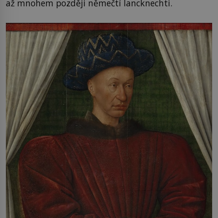
až mnohem později němečtí lancknechti.