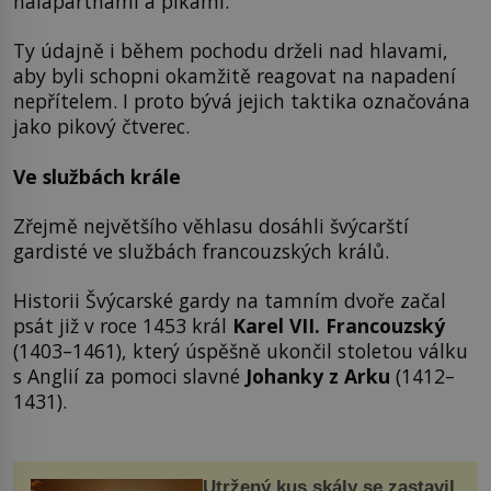
halapartnami a píkami.
Ty údajně i během pochodu drželi nad hlavami,
aby byli schopni okamžitě reagovat na napadení
nepřítelem. I proto bývá jejich taktika označována
jako pikový čtverec.
Ve službách krále
Zřejmě největšího věhlasu dosáhli švýcarští
gardisté ve službách francouzských králů.
Historii Švýcarské gardy na tamním dvoře začal
psát již v roce 1453 král
Karel VII. Francouzský
(1403–1461), který úspěšně ukončil stoletou válku
s Anglií za pomoci slavné
Johanky z Arku
(1412–
1431).
Utržený kus skály se zastavil