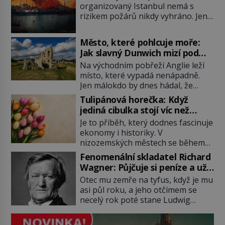
organizovaný Istanbul nemá s
rizikem požárů nikdy vyhráno. Jen
těžko si tak člověk dokáže
představit, jaká požární rizika
Město, které pohlcuje moře:
skrýval Istanbul časů minulých. Jak
Jak slavný Dunwich mizí pod
čelilo město v minulosti potenciální
hladinou
Na východním pobřeží Anglie leží
ohnivé katastrofě a proč jsou zde
místo, které vypadá nenápadně.
stále tolik obávány měsíce
Jen málokdo by dnes hádal, že
smaženého lilku? První hasičský
právě zde kdysi stojí jeden z
sbor se v Istanbulu objevuje v roce
Tulipánová horečka: Když
nejvýznamnějších anglických
1714 a […]
jediná cibulka stojí víc než
přístavů. Středověký Dunwich
honosný dům
Je to příběh, který dodnes fascinuje
soupeří svým významem s
ekonomy i historiky. V
Londýnem, pyšní se kostely,
nizozemských městech se během
kláštery i rušnými tržišti. Pak se ale
několika měsíců obyčejná cibulka
příroda obrátí proti němu. Bouře,
Fenomenální skladatel Richard
tulipánu mění v jednu z nejdražších
mořská eroze a postupující pobřeží
Wagner: Půjčuje si peníze a už
věcí na trhu. Lidé uzavírají obchody
během několika staletí pohltí […]
je nevrací!
Otec mu zemře na tyfus, když je mu
za částky, které odpovídají ceně
asi půl roku, a jeho otčímem se
luxusních domů, věří v nekonečný
necelý rok poté stane Ludwig
růst a bohatství na dosah ruky. Pak
Geyer (1779–1821). Je o pět let
ale přijde únor roku 1637 a sen o
mladší, než matka Richarda
[…]