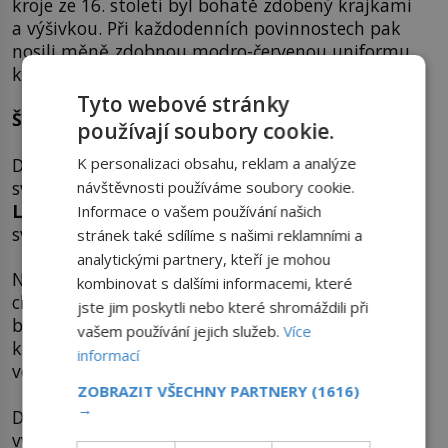
kroje ze 16. století byl bohatě zdobený krajkami
a výšivkou. Při každodenních povinnostech pak
nosili měně zdobnou modro-červenou uniformu,
ke které náležela čepice z medvědí kůže.
Tyto webové stránky
Švýcarská garda
používají soubory cookie.
Dnešní název Švýcarská garda použil k označení
K personalizaci obsahu, reklam a analýze
svých vojáků poprvé další z francouzských králů
návštěvnosti používáme soubory cookie.
Ludvík XIII.
(1601–1643), který takto pojmenoval
Informace o vašem používání našich
svůj regiment švýcarské pěchoty.
stránek také sdílíme s našimi reklamními a
analytickými partnery, kteří je mohou
Na rozdíl od setniny bylo úkolem nového pluku
kombinovat s dalšími informacemi, které
chránit okolí královských paláců. Švýcarské oddíly
jste jim poskytli nebo které shromáždili při
byly oficiálně zařazeny do francouzského
vašem používání jejich služeb.
Více
královského vojska a v době míru byla většina
informací
vojáků dislokována v kasárnách na okraji Paříže.
ZOBRAZIT VŠECHNY PARTNERY
(1616)
→
Disciplína ve švýcarských oddílech byla mnohem
vyšší než u oddílů francouzských, ostatně také