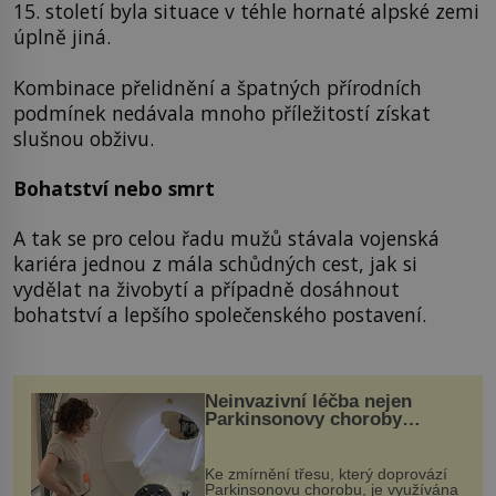
15. století byla situace v téhle hornaté alpské zemi
úplně jiná.
Kombinace přelidnění a špatných přírodních
podmínek nedávala mnoho příležitostí získat
slušnou obživu.
Bohatství nebo smrt
A tak se pro celou řadu mužů stávala vojenská
kariéra jednou z mála schůdných cest, jak si
vydělat na živobytí a případně dosáhnout
bohatství a lepšího společenského postavení.
Neinvazivní léčba nejen
Parkinsonovy choroby
pomocí ultrazvukové
„helmy“
Ke zmírnění třesu, který doprovází
Parkinsonovu chorobu, je využívána