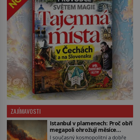
ZAJÍMAVOSTI
Istanbul v plamenech: Proč obří
megapoli ohrožují měsíce
smaženého lilku?
I současný kosmopolitní a dobře