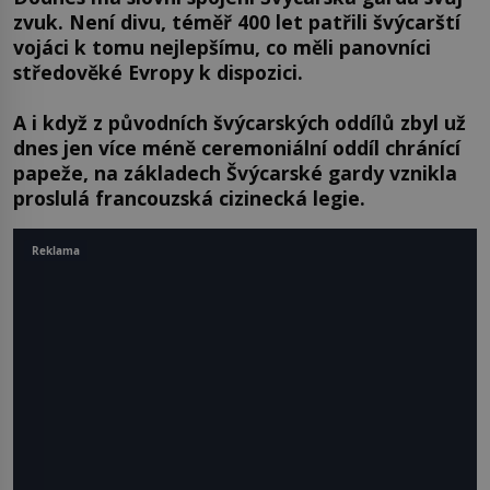
zvuk. Není divu, téměř 400 let patřili švýcarští
vojáci k tomu nejlepšímu, co měli panovníci
středověké Evropy k dispozici.
A i když z původních švýcarských oddílů zbyl už
dnes jen více méně ceremoniální oddíl chránící
papeže, na základech Švýcarské gardy vznikla
proslulá francouzská cizinecká legie.
Reklama