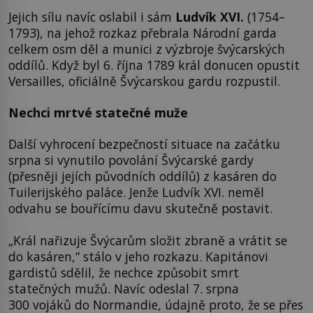
Jejich sílu navíc oslabil i sám
Ludvík XVI.
(1754–
1793), na jehož rozkaz přebrala Národní garda
celkem osm děl a munici z výzbroje švýcarských
oddílů. Když byl 6. října 1789 král donucen opustit
Versailles, oficiálně Švýcarskou gardu rozpustil.
Nechci mrtvé statečné muže
Další vyhrocení bezpečností situace na začátku
srpna si vynutilo povolání Švýcarské gardy
(přesněji jejích původních oddílů) z kasáren do
Tuilerijského paláce. Jenže Ludvík XVI. neměl
odvahu se bouřícímu davu skutečně postavit.
„Král nařizuje Švýcarům složit zbraně a vrátit se
do kasáren,“ stálo v jeho rozkazu. Kapitánovi
gardistů sdělil, že nechce způsobit smrt
statečných mužů. Navíc odeslal 7. srpna
300 vojáků do Normandie, údajně proto, že se přes