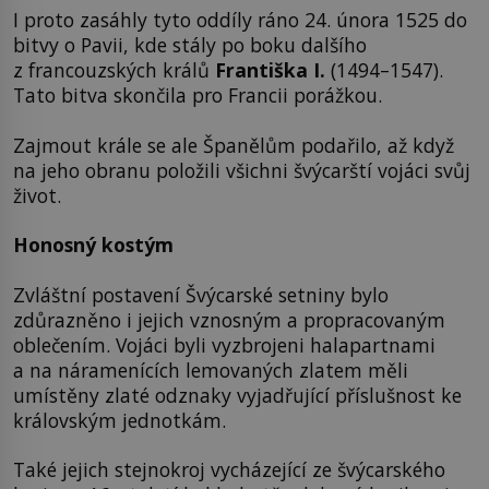
I proto zasáhly tyto oddíly ráno 24. února 1525 do
bitvy o Pavii, kde stály po boku dalšího
z francouzských králů
Františka I.
(1494–1547).
Tato bitva skončila pro Francii porážkou.
Zajmout krále se ale Španělům podařilo, až když
na jeho obranu položili všichni švýcarští vojáci svůj
život.
Honosný kostým
Zvláštní postavení Švýcarské setniny bylo
zdůrazněno i jejich vznosným a propracovaným
oblečením. Vojáci byli vyzbrojeni halapartnami
a na náramenících lemovaných zlatem měli
umístěny zlaté odznaky vyjadřující příslušnost ke
královským jednotkám.
Také jejich stejnokroj vycházející ze švýcarského