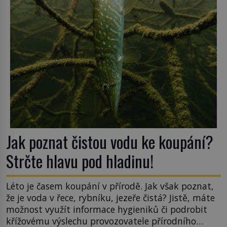
hřbitov, který si vysloužil název „Veselý“, najdeme
v rumunské vesnici Sapanta, nedaleko hranic […]
Jak poznat čistou vodu ke koupání?
Strčte hlavu pod hladinu!
Léto je časem koupání v přírodě. Jak však poznat,
že je voda v řece, rybníku, jezeře čistá? Jistě, máte
možnost využít informace hygieniků či podrobit
křížovému výslechu provozovatele přírodního