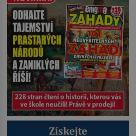
Wagnera (1813–1883) a podle
nedochované korespondence je
docela dobře možné, že Geyer není
jen jeho otčím, ale rovnou otec.
Velký otazník také visí nad tím, […]