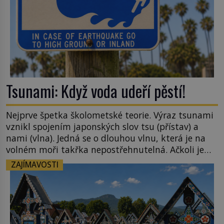
Tsunami: Když voda udeří pěstí!
Nejprve špetka školometské teorie. Výraz tsunami
vznikl spojením japonských slov tsu (přístav) a
nami (vlna). Jedná se o dlouhou vlnu, která je na
volném moři takřka nepostřehnutelná. Ačkoli je
vlnová délka tsunami i 300 kilometrů, výška vlny
ZAJÍMAVOSTI
na volném moři je maximálně 1,5 metru. Máme se
podobné obří vlny obávat i v Evropě? Vznik
tsunami si […]