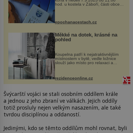
koná v neděli 7.9.2025 od 11:00
hod. u kostela v Záboří, části obce
Kly u Mělníka. V programu naleznete
komentovanou prohlídku kostela,
dobovou hudbu, řemesla, atrakce...
epochanacestach.cz
Měkké na dotek, krásné na
pohled
Koupelna patří k nejatraktivnějším
místnostem v bytě, vedle ložnice
slouží jako místo pro relaxaci a
odpočinek. Koupelnový textil –
ručníky, osušky a koberečky –
mohou jako mávnutím kouzelného
rezidenceonline.cz
proutku...
Švýcarští vojáci se stali osobním oddílem krále
a jednou z jeho zbraní ve válkách. Jejich oddíly
totiž prosluly nejen velkým nasazením, ale také
tvrdou disciplínou a oddaností.
Jedinými, kdo se těmto oddílům mohl rovnat, byli