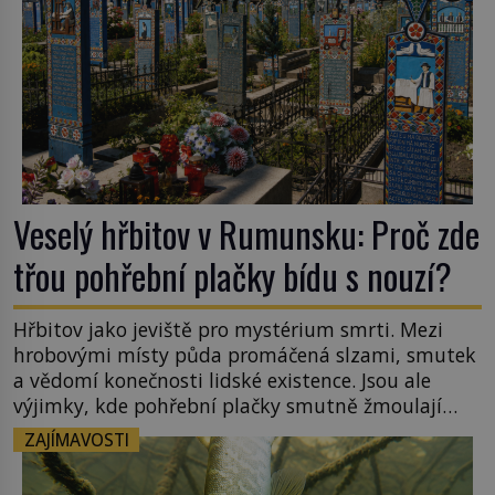
Veselý hřbitov v Rumunsku: Proč zde
třou pohřební plačky bídu s nouzí?
Hřbitov jako jeviště pro mystérium smrti. Mezi
hrobovými místy půda promáčená slzami, smutek
a vědomí konečnosti lidské existence. Jsou ale
výjimky, kde pohřební plačky smutně žmoulají
kapesníky nikoli při smutečním obřadu, ale při
ZAJÍMAVOSTI
pohledu na výši vyměřené podpory
v nezaměstnanosti. Kam vás pozveme? Unikátní