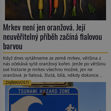
Mrkev není jen oranžová. Její
neuvěřitelný příběh začíná fialovou
barvou
Když dnes vytáhneme ze země mrkev, většina z
nás očekává sytě oranžový kořen. Jenže po většinu
své historie je mrkev všechno možné, jen ne
oranžová. Je fialová, žlutá, bílá, někdy dokonce
téměř černá. Až díky stovkám let pečlivého
ZAJÍMAVOSTI
šlechtění se z ní stává zelenina, bez které si českou
zahradu ani nedokážeme představit. Její příběh je
[…]