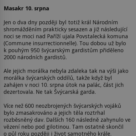
Masakr 10. srpna
Jen o dva dny později byl totiž král Národním
shromážděním prakticky sesazen a již následující
noci se moci nad Paříží ujala Povstalecká komuna
(Commune insurrectionnelle). Tou dobou už bylo
k pouhým 950 švýcarským gardistům přiděleno
2000 národních gardistů.
Ale jejich morálka nebyla zdaleka tak na výši jako
morálka švýcarských oddílů, takže když byl
zahájen v noci 10. srpna útok na palác, část jich
dezertovala. Ne tak Švýcarská garda.
Více než 600 neozbrojených švýcarských vojáků
bylo zmasakrováno a jejich těla roztrhal
rozběsněný dav. Dalších 160 následně zahynulo ve
vězení nebo pod gilotinou. Tam ostatně skončil
o půl roku později i život samotného krále.