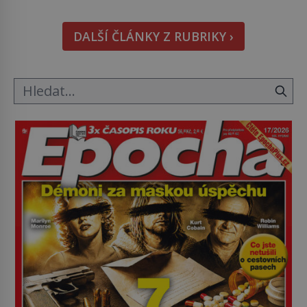
koupaliště. Existuje ale ještě jiná alternativa. Jaká?
Podívat se pod hladinu a zjistit, kdo si onu
DALŠÍ ČLÁNKY Z RUBRIKY ›
konkrétní vodní lokalitu oblíbil už dávno před
vámi. Říká se jim bioindikátory […]