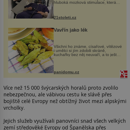
hluboká mozková stimulace, která
však vyžaduje vysoce invazivní
zákrok. Ultrazvuk zase není vhodný
k dostatečně přesnému zacílení ...
21stoleti.cz
Vavřín jako lék
Všichni ho známe, císařové, vítězové
i umělci si jím zdobili skráně,
kuchařky bez něj neuvaří, a to ještě
nevíte, že bobkový list může výrazně
zmírnit některé naše neduhy.
Obsahuje v malém množství ně...
panidomu.cz
Více než 15 000 švýcarských horalů proto zvolilo
nebezpečnou, ale vábivou cestu ke slávě přes
bojiště celé Evropy než obtížný život mezi alpskými
vrcholky.
Jejich služeb využívali panovníci snad všech velkých
zemí středověké Evropy od Španělska přes