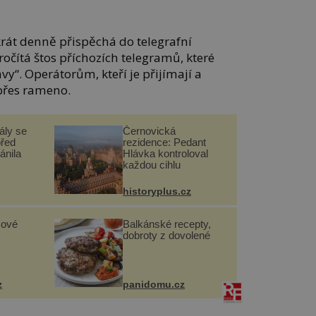
krát denně přispěchá do telegrafní
očítá štos příchozích telegramů, které
y“. Operátorům, kteří je přijímají a
 přes rameno.
ály se
Černovická
před
rezidence: Pedant
ánila
Hlávka kontroloval
každou cihlu
historyplus.cz
sové
Balkánské recepty,
dobroty z dovolené
z
panidomu.cz