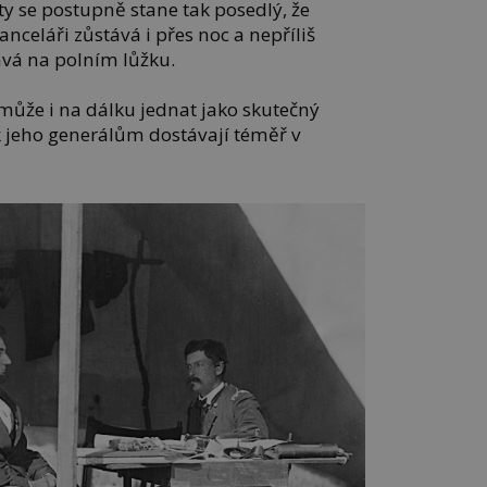
y se postupně stane tak posedlý, že
nceláři zůstává i přes noc a nepříliš
vá na polním lůžku.
může i na dálku jednat jako skutečný
e k jeho generálům dostávají téměř v