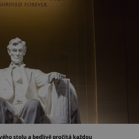
vého stolu a bedlivě pročítá každou