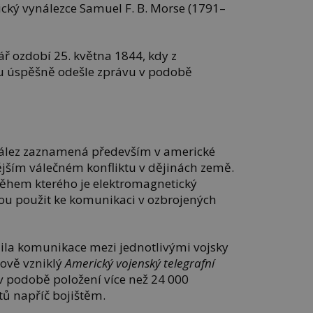
cký vynálezce Samuel F. B. Morse (1791–
ř ozdobí 25. května 1844, kdy z
 úspěšně odešle zprávu v podobě
ález zaznamená především v americké
ějším válečném konfliktu v dějinách země.
, během kterého je elektromagnetický
ou použit ke komunikaci v ozbrojených
ila komunikace mezi jednotlivými vojsky
 nově vzniklý
Americký vojenský telegrafní
 v podobě položení více než 24 000
tů napříč bojištěm.