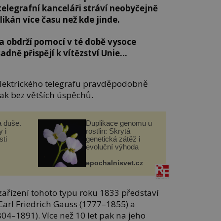
 telegrafní kanceláři stráví neobyčejně
ikán více času než kde jinde.
 a obdrží pomocí v té době vysoce
adně přispějí k vítězství Unie…
 elektrického telegrafu pravděpodobně
však bez větších úspěchů.
a duše.
Duplikace genomu u
 i
rostlin: Skrytá
ti
genetická zátěž i
evoluční výhoda
epochalnisvet.cz
 zařízení tohoto typu roku 1833 představí
Carl Friedrich Gauss (1777–1855) a
4–1891). Více než 10 let pak na jeho