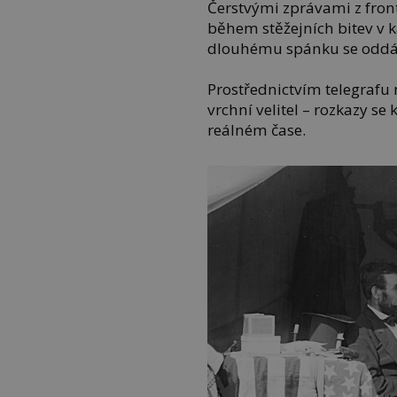
Čerstvými zprávami z front
během stěžejních bitev v ka
dlouhému spánku se oddá
Prostřednictvím telegrafu 
vrchní velitel – rozkazy s
reálném čase.