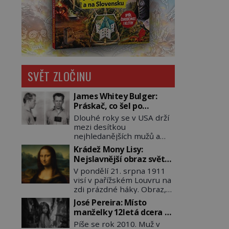
SVĚT ZLOČINU
James Whitey Bulger:
Práskač, co šel po
práskačích
Dlouhé roky se v USA drží
mezi desítkou
nejhledanějších mužů a
dopracuje to až na číslo
Krádež Mony Lisy:
dvě – hned po Usámovi bin
Nejslavnější obraz světa
Ládinovi (1957–2011). To je
zůstane dva roky
V pondělí 21. srpna 1911
James „Whitey“ Bulger
nezvěstný
visí v pařížském Louvru na
(1929–2018) viněný ze
zdi prázdné háky. Obraz,
spoluúčasti na 19
který dnes zná celý svět, je
vraždách, vydírání a lichvy.
José Pereira: Místo
pryč. Zpočátku si nikdo
A samozřejmě, krom toho
manželky 12letá dcera –
nemyslí, že jde o krádež.
je ještě drogový dealer,
a sousedi o všem vědí!
Píše se rok 2010. Muž v
Zaměstnanci jsou
který neváhá odstranit z