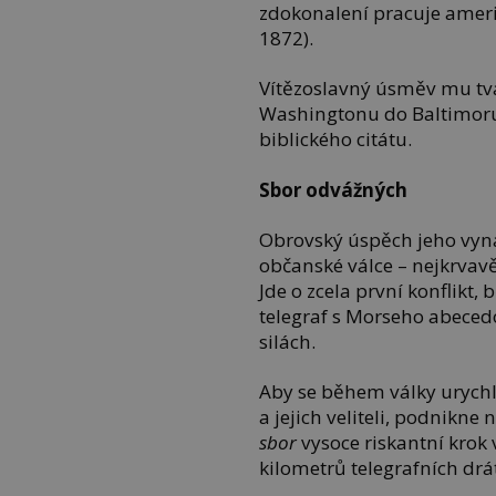
zdokonalení pracuje ameri
1872).
Vítězoslavný úsměv mu tvá
Washingtonu do Baltimoru
biblického citátu.
Sbor odvážných
Obrovský úspěch jeho vyn
občanské válce – nejkrvav
Jde o zcela první konflikt
telegraf s Morseho abeced
silách.
Aby se během války urychl
a jejich veliteli, podnikne
sbor
vysoce riskantní krok
kilometrů telegrafních drá