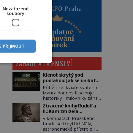
Nezařazené
soubory
E PŘIJMOUT
ZÁHADY A TAJEMSTVÍ
Klenot skrytý pod
podlahou: Jak se unikátní
románský poklad dostal
Příběh relikviáře svatého
do zapadlého Bečova?
Maura dodnes fascinuje
historiky i milovníky záhad
po celém světě. Tato
Ztracené knihy Rudolfa
románská zlatnická
II.: Kam zmizela
památka ze 13. století je
nejzáhadnější knihovna
V komnatách Pražského
po českých korunovačních
Evropy?
hradu se třpytí křišťály,
klenotech druhým
astronomické přístroje i
nejcennějším movitým