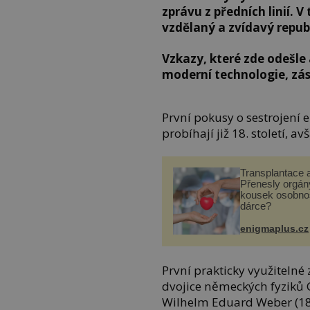
zprávu z předních linií. V
vzdělaný a zvídavý republ
Vzkazy, které zde odešle
moderní technologie, zás
První pokusy o sestrojení
probíhají již 18. století, a
Transplantace 
Přenesly orgány
kousek osobnos
dárce?
enigmaplus.cz
První prakticky využitelné
dvojice německých fyziků 
Wilhelm Eduard Weber (180