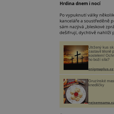
Hrdina dnem i nocí
Po vypuknutí války několi
kanceláře a soustředěně pr
sám nazývá „bleskové zpráv
dešifrují, dychtivě nahlíží
Utržený kus sk
zastavil těsně 
kostelem! Ochr
ho boží síla?
enigmaplus.cz
Gruzínské ma
knedlíčky
nejsemsama.c