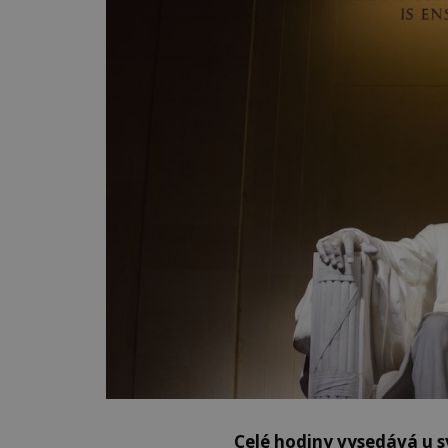
Celé hodiny vysedává u s