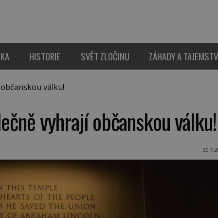
IKA
HISTORIE
SVĚT ZLOČINU
ZÁHADY A TAJEMSTV
í občanskou válku!
lečně vyhrají občanskou válku!
30.7.2