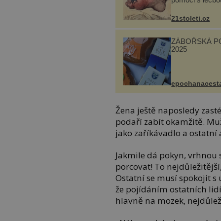
„nemoci králů“
21stoleti.cz
ZÁBOŘSKÁ P
2025
epochanacest
Žena ještě naposledy zastén
podaří zabít okamžitě. Muž 
jako zaříkávadlo a ostatní 
Jakmile dá pokyn, vrhnou s
porcovat! To nejdůležitějš
Ostatní se musí spokojit s
že pojídáním ostatních lidí
hlavně na mozek, nejdůleži