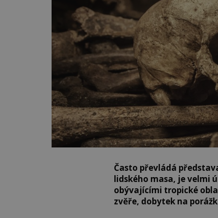
Často převládá představa
lidského masa, je velmi ú
obývajícími tropické obla
zvěře, dobytek na porážku