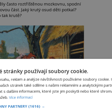
ly často roztříštěnou mozkovnu, spodní
ejovou část. Jaký krutý osud děti potkal?
 tak krutě?
 stránky používají soubory cookie.
bsahu, reklam a analýze návštěvnosti používáme soubory cookie. 
šich stránek také sdílíme s našimi reklamními a analytickými partn
s dalšími informacemi, které jste jim poskytli nebo které shromá
lužeb.
Více informací
CHNY PARTNERY
(1616) →