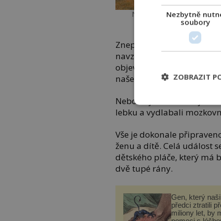
Nezbytně nutn
Nejsou lidojedi jako lidojed
soubory
Znepokojující stopy znamen
navzájem a podle hrůzného 
objevovaly děti. Co je vedl
ZOBRAZIT P
naše předky vraždit děti a 
Nebo se jednalo o nějaké r
lebku a vydlabali mozkovnu
Vše je dokonale připraven
ženu a dítě. Celá událost 
dětského pláče, který má b
dvě tupé rány.
Gen, který naši 
předci ztratili p
miliony let, by 
pomoci s léčbo