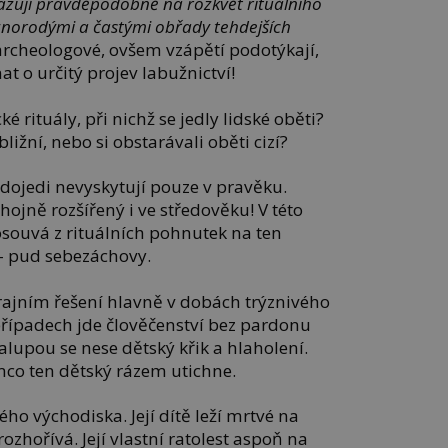
azují pravděpodobně na rozkvět rituálního
znorodými a častými obřady tehdejších
rcheologové, ovšem vzápětí podotýkají,
at o určitý projev labužnictví!
 rituály, při nichž se jedly lidské oběti?
ližní, nebo si obstarávali oběti cizí?
dojedi nevyskytují pouze v pravěku.
jně rozšířený i ve středověku! V této
osouvá z rituálních pohnutek na ten
 – pud sebezáchovy.
krajním řešení hlavně v dobách trýznivého
řípadech jde člověčenství bez pardonu
lupou se nese dětský křik a hlaholení.
ímco ten dětský rázem utichne.
ho východiska. Její dítě leží mrtvé na
zhořívá. Její vlastní ratolest aspoň na