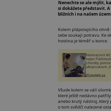
Nenechte se ale mýlit, k
si dokážete představit. 
bližních i na našem území
Kolem plápolajícího ohně 
sebe soukají potravu. Ke sk
hostina je téměř u konce.
Neinvazivní lé
nejen Parkinso
choroby pomoc
ultrazvukové „
21stoleti.cz
Všude kolem se válí úlomk
které ještě nedávno patřil
anebo krutý nástroj, který
o tom svědčí nalezené ost