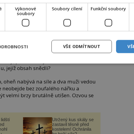
é
Výkonové
Soubory cílení
Funkční soubory
i, někteří se k barbarskému činu uchýlili v době
soubory
hladomorů.
ají jediné. Naši předkové se pojídali
zjištění se na jejich jídelníčku hojně
o k takovému činu? Byl to hlad, který nutil
ODROBNOSTI
VŠE ODMÍTNOUT
VŠ
ohlodávat jejich kosti?
ituály, při nichž svým obětem rozdrtili
, jejíž obsah snědli?
o, oheň nabývá na síle a dva muži vedou
se neobejde bez zoufalého nářku a
ýt velmi brzy brutálně utišen. Ozvou se
lidští
Utržený kus skály se
řed
zastavil těsně před
mohl
kostelem! Ochránila
u
ho boží síla?