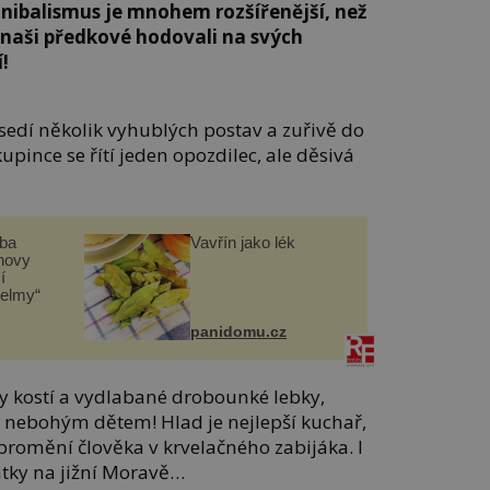
anibalismus je mnohem rozšířenější, než
A naši předkové hodovali na svých
!
sedí několik vyhublých postav a zuřivě do
upince se řítí jeden opozdilec, ale děsivá
čba
Vavřín jako lék
novy
í
helmy“
panidomu.cz
y kostí a vydlabané drobounké lebky,
y nebohým dětem! Hlad je nejlepší kuchař,
 promění člověka v krvelačného zabijáka. I
atky na jižní Moravě…