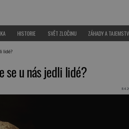
IKA
HISTORIE
SVĚT ZLOČINU
ZÁHADY A TAJEMSTV
i lidé?
 se u nás jedli lidé?
8.4.