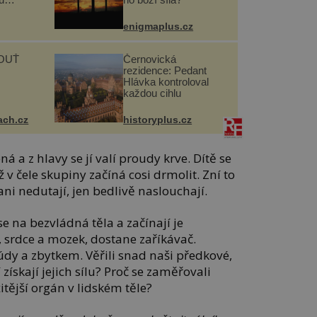
enigmaplus.cz
OUŤ
Černovická
rezidence: Pedant
Hlávka kontroloval
každou cihlu
ach.cz
historyplus.cz
á a z hlavy se jí valí proudy krve. Dítě se
v čele skupiny začíná cosi drmolit. Zní to
ani nedutají, jen bedlivě naslouchají.
e na bezvládná těla a začínají je
í, srdce a mozek, dostane zaříkávač.
 údy a zbytkem. Věřili snad naši předkové,
 získají jejich sílu? Proč se zaměřovali
tější orgán v lidském těle?