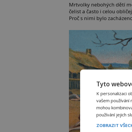
Mrtvolky nebohých dětí mě
čelist a často i celou oblič
Proč s nimi bylo zacházeno
Tyto webové
K personalizaci o
vašem používání na
mohou kombinovat 
používání jejich s
ZOBRAZIT VŠE