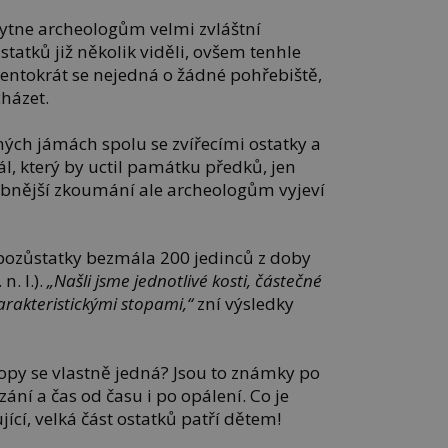
kytne archeologům velmi zvláštní
tatků již několik viděli, ovšem tenhle
 Tentokrát se nejedná o žádné pohřebiště,
cházet.
čných jámách spolu se zvířecími ostatky a
ál, který by uctil památku předků, jen
obnější zkoumání ale archeologům vyjeví
pozůstatky bezmála 200 jedinců z doby
n. l.).
„Našli jsme jednotlivé kosti, částečné
harakteristickými stopami,“
zní výsledky
stopy se vlastně jedná? Jsou to známky po
ání a čas od času i po opálení. Co je
ící, velká část ostatků patří dětem!