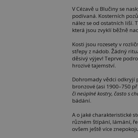
V Cézavě u Blučiny se nas
podívaná. Kosterních pozůs
nález se od ostatních liší.
která jsou zvyklí běžně na
Kosti jsou rozesety v rozli
střepy z nádob. Žádný ritu
děsivý výjev! Teprve podr
hrozivé tajemství.
Dohromady vědci odkryjí 
bronzové (asi 1900–750 př. 
či neúplné kostry, často s c
bádání.
A o jaké charakteristické 
různém štípání, lámání, řez
ovšem ještě více znepokojuj