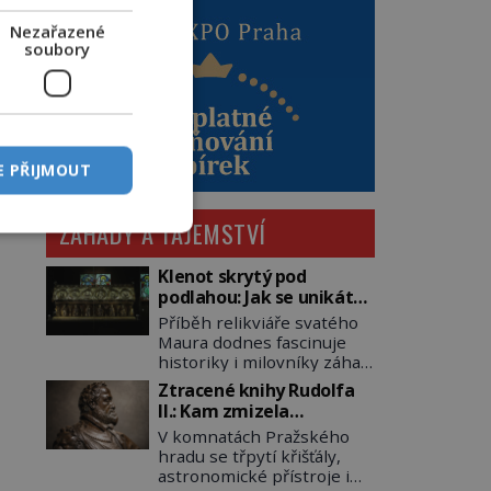
Nezařazené
soubory
E PŘIJMOUT
ZÁHADY A TAJEMSTVÍ
Klenot skrytý pod
podlahou: Jak se unikátní
románský poklad dostal
Příběh relikviáře svatého
do zapadlého Bečova?
Maura dodnes fascinuje
historiky i milovníky záhad
po celém světě. Tato
Ztracené knihy Rudolfa
románská zlatnická
II.: Kam zmizela
památka ze 13. století je
nejzáhadnější knihovna
V komnatách Pražského
po českých korunovačních
Evropy?
hradu se třpytí křišťály,
klenotech druhým
astronomické přístroje i
nejcennějším movitým