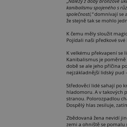
„
Nálezy z doby bronzové uk
kanibalismu spojeného s rů
společností,“
domnívají se a
že stejně tak se mohlo jedn
K čemu měly sloužit magické
Pojídali naši předkové své b
K velkému překvapení se li
Kanibalismus je poměrně ho
době se ale jeho příčina p
nejzákladnější lidský pud
Středověcí lidé sahají po 
hladomoru. A v takových p
stranou. Polorozpadlou cha
Dospělý hlas zesiluje, zat
Zbědovaná žena nevidí jiné
zemi a ohniště se pomalu ro