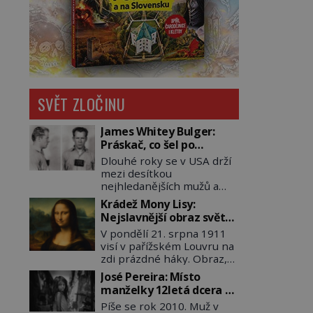
SVĚT ZLOČINU
James Whitey Bulger:
Práskač, co šel po
práskačích
Dlouhé roky se v USA drží
mezi desítkou
nejhledanějších mužů a
dopracuje to až na číslo
Krádež Mony Lisy:
dvě – hned po Usámovi bin
Nejslavnější obraz světa
Ládinovi (1957–2011). To je
zůstane dva roky
V pondělí 21. srpna 1911
James „Whitey“ Bulger
nezvěstný
visí v pařížském Louvru na
(1929–2018) viněný ze
zdi prázdné háky. Obraz,
spoluúčasti na 19
který dnes zná celý svět, je
vraždách, vydírání a lichvy.
José Pereira: Místo
pryč. Zpočátku si nikdo
A samozřejmě, krom toho
manželky 12letá dcera –
nemyslí, že jde o krádež.
je ještě drogový dealer,
a sousedi o všem vědí!
Píše se rok 2010. Muž v
Zaměstnanci jsou
který neváhá odstranit z