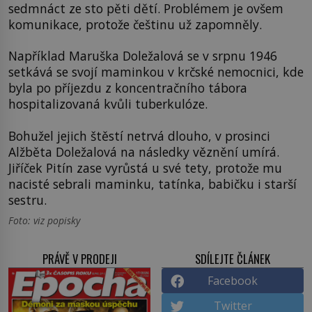
sedmnáct ze sto pěti dětí. Problémem je ovšem
komunikace, protože češtinu už zapomněly.
Například Maruška Doležalová se v srpnu 1946
setkává se svojí maminkou v krčské nemocnici, kde
byla po příjezdu z koncentračního tábora
hospitalizovaná kvůli tuberkulóze.
Bohužel jejich štěstí netrvá dlouho, v prosinci
Alžběta Doležalová na následky věznění umírá.
Jiříček Pitín zase vyrůstá u své tety, protože mu
nacisté sebrali maminku, tatínka, babičku i starší
sestru.
Foto: viz popisky
PRÁVĚ V PRODEJI
SDÍLEJTE ČLÁNEK
Facebook
Twitter