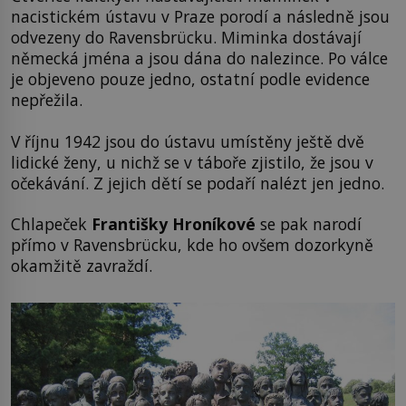
nacistickém ústavu v Praze porodí a následně jsou
odvezeny do Ravensbrücku. Miminka dostávají
německá jména a jsou dána do nalezince. Po válce
je objeveno pouze jedno, ostatní podle evidence
nepřežila.
V říjnu 1942 jsou do ústavu umístěny ještě dvě
lidické ženy, u nichž se v táboře zjistilo, že jsou v
očekávání. Z jejich dětí se podaří nalézt jen jedno.
Chlapeček
Františky Hroníkové
se pak narodí
přímo v Ravensbrücku, kde ho ovšem dozorkyně
okamžitě zavraždí.