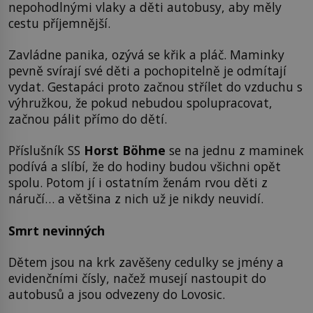
nepohodlnými vlaky a děti autobusy, aby měly
cestu příjemnější.
Zavládne panika, ozývá se křik a pláč. Maminky
pevně svírají své děti a pochopitelně je odmítají
vydat. Gestapáci proto začnou střílet do vzduchu s
výhružkou, že pokud nebudou spolupracovat,
začnou pálit přímo do dětí.
Příslušník SS
Horst Böhme
se na jednu z maminek
podívá a slíbí, že do hodiny budou všichni opět
spolu. Potom jí i ostatním ženám rvou děti z
náručí… a většina z nich už je nikdy neuvidí.
Smrt nevinných
Dětem jsou na krk zavěšeny cedulky se jmény a
evidenčními čísly, načež musejí nastoupit do
autobusů a jsou odvezeny do Lovosic.