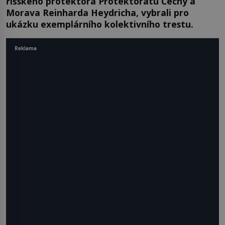
říšského protektora Protektorátu Čechy a
Morava Reinharda Heydricha, vybrali pro
ukázku exemplárního kolektivního trestu.
Reklama