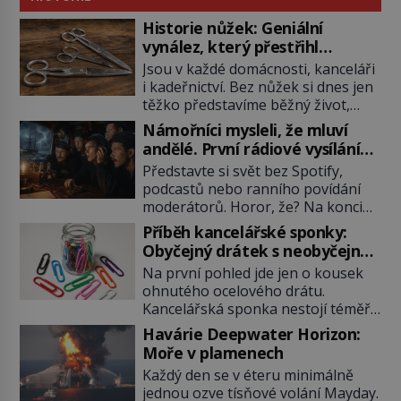
Historie nůžek: Geniální
vynález, který přestřihl
tisíciletí
Jsou v každé domácnosti, kanceláři
i kadeřnictví. Bez nůžek si dnes jen
těžko představíme běžný život,
přesto jejich příběh začíná dávno
Námořníci mysleli, že mluví
před vznikem papíru nebo knih. Od
andělé. První rádiové vysílání
jednoduchých bronzových čepelí až
šokovalo svět
Představte si svět bez Spotify,
po chirurgické nástroje a
podcastů nebo ranního povídání
krejčovské skvosty. Celá historie
moderátorů. Horor, že? Na konci
nůžek dokazuje, že i obyčejná věc
19. století lidé pro zábavu
může být výsledkem tisíců let lidské
Příběh kancelářské sponky:
maximálně tak zírali do zdi nebo
vynalézavosti. Když dnes vezmeme
Obyčejný drátek s neobyčejnou
louskali ořechy. Pak se ale pár
[…]
historií
Na první pohled jde jen o kousek
geniálních mozků rozhodlo chytat
ohnutého ocelového drátu.
neviditelné vlny ve vzduchu a zrodil
Kancelářská sponka nestojí téměř
se vynález, který navždy změnil
nic, používá ji celý svět a většina lidí
lidské tlachání, a to je rádio.
Havárie Deepwater Horizon:
jí nevěnuje jedinou myšlenku.
Všechno to odpaluje […]
Moře v plamenech
Přesto za ní stojí překvapivě
Každý den se v éteru minimálně
spletitý příběh plný vynálezů,
jednou ozve tísňové volání Mayday.
patentů i omylů. Dokonce se