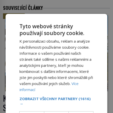
SOUVISEJÍCÍ ČLÁNKY
HISTORIE
Tyto webové stránky
používají soubory cookie.
K personalizaci obsahu, reklam a analýze
návštěvnosti používáme soubory cookie.
Informace o vašem používání našich
stránek také sdílíme s našimi reklamními a
analytickými partnery, kteří je mohou
kombinovat s dalšími informacemi, které
jste jim poskytli nebo které shromáždili při
vašem používání jejich služeb.
Více
informací
Kočky padající z věže v Ypres:
ZOBRAZIT VŠECHNY PARTNERY
(1616)
→
Středověký zvyk, který dodnes budí