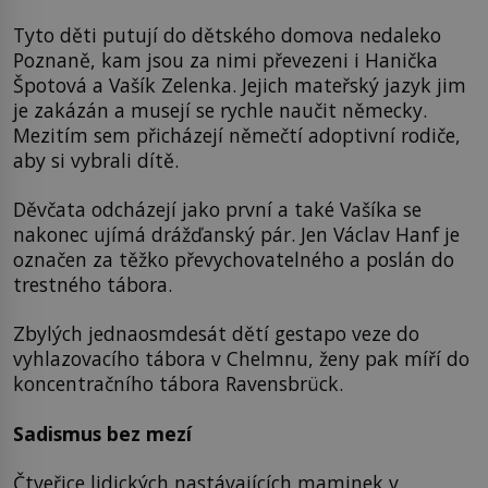
Tyto děti putují do dětského domova nedaleko
Poznaně, kam jsou za nimi převezeni i Hanička
Špotová a Vašík Zelenka. Jejich mateřský jazyk jim
je zakázán a musejí se rychle naučit německy.
Mezitím sem přicházejí němečtí adoptivní rodiče,
aby si vybrali dítě.
Děvčata odcházejí jako první a také Vašíka se
nakonec ujímá drážďanský pár. Jen Václav Hanf je
označen za těžko převychovatelného a poslán do
trestného tábora.
Zbylých jednaosmdesát dětí gestapo veze do
vyhlazovacího tábora v Chelmnu, ženy pak míří do
koncentračního tábora Ravensbrück.
Sadismus bez mezí
Čtveřice lidických nastávajících maminek v