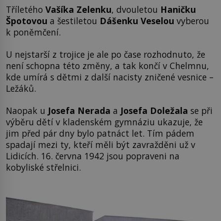
Tříletého
Vašíka Zelenku
, dvouletou
Haničku
Špotovou
a šestiletou
Dášenku Veselou
vyberou
k poněmčení.
U nejstarší z trojice je ale po čase rozhodnuto, že
není schopna této změny, a tak končí v Chelmnu,
kde umírá s dětmi z další nacisty zničené vesnice –
Ležáků.
Naopak u
Josefa Nerada
a
Josefa Doležala
se při
výběru dětí v kladenském gymnáziu ukazuje, že
jim před pár dny bylo patnáct let. Tím pádem
spadají mezi ty, kteří měli být zavražděni už v
Lidicích. 16. června 1942 jsou popraveni na
kobyliské střelnici.