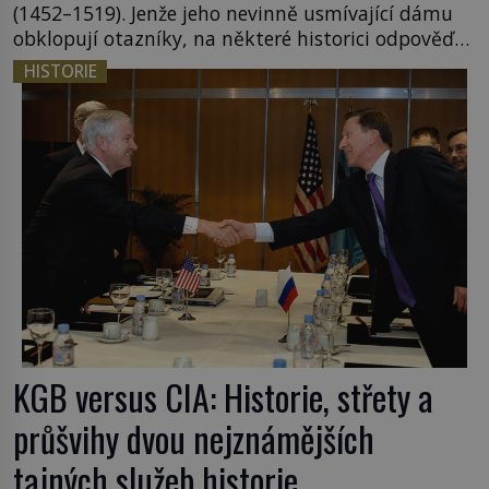
(1452–1519). Jenže jeho nevinně usmívající dámu
obklopují otazníky, na některé historici odpověď
objeví, jiné zůstanou nezodpovězené. Kam si ji
HISTORIE
pověsil Napoleon? Samotný císař Napoleon
Bonaparte (1769–1821) má pro malbu slabost, a
tak si ji ještě jako první konzul přemístí do své
ložnice v Tuilerisjkém […]
KGB versus CIA: Historie, střety a
průšvihy dvou nejznámějších
tajných služeb historie