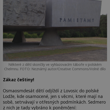
Některé z dětí skončily ve vyhlazovacím táboře v polském
Chelmnu. FOTO: Neznámý autor/Creative Commons/Volné dílo
Zákaz češtiny!
Osmaosmdesát dětí odjíždí z Lovosic do polské
Lodže, kde osamocené, jen s věcmi, které mají na
sobě, setrvávají v otřesných podmínkách. Sedmero
z nich je tady vybráno k poněmčení: