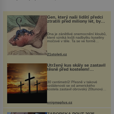
Gen, který naši lidští předci
ztratili před miliony let, by
mohl pomoci s léčbou
„nemoci králů“
Dna je zánětlivé onemocnění kloubů,
které vzniká kvůli nadbytku kyseliny
močové v těle. Ta se ve formě
krystalků ukládá v blízkosti kloubů,
nejčastěji přitom postihuje palce na
nohou, a způsobuje bole...
21stoleti.cz
Utržený kus skály se zastavil
těsně před kostelem!
Ochránila ho boží síla?
30 centimetrů! Přesně v takové
vzdálenosti se od amerického
kostela zastavil obrovský 20tunový
balvan, který se v květnu 2014
nečekaně odtrhl od nedaleké skály
při její demolici. Podle místních stojí
enigmaplus.cz
...