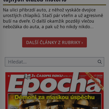
Na ulici přibrzdí auto, z něhož vyskáče dvojice
urostlých chlapíků. Stačí pár vteřin a už agresivně
buší na dveře. O další okamžik později vlečou
nebožáka do auta, a pak už ho nikdy nikdo
nespatří. Dostal se totiž do rukou všemocné KGB.
Jako sourozenci, kteří si nemohou přijít na jméno.
DALŠÍ ČLÁNKY Z RUBRIKY ›
Neustále se předhání v plánování sabotáží, […]