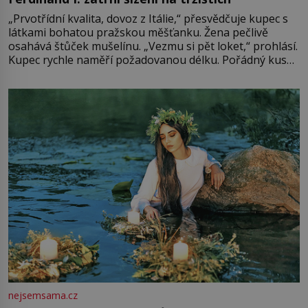
„Prvotřídní kvalita, dovoz z Itálie,“ přesvědčuje kupec s
látkami bohatou pražskou měšťanku. Žena pečlivě
osahává štůček mušelínu. „Vezmu si pět loket,“ prohlásí.
Kupec rychle naměří požadovanou délku. Pořádný kus
mu přitom zůstane za prsty… „Na šaty ho bude málo,
milostpaní. Stačí jenom na sukni,“ zhodnotí švadlena
množství růžového mušelínu. „Ošidili vás, podívejte.“
Vezme do ruky dřevěnou
nejsemsama.cz