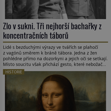
Zlo v sukni. Tři nejhorší bachařky z
koncentračních táborů
Lidé s bezduchými výrazy ve tvářích se plahočí
z vagónů směrem k bráně tábora. Jedna z žen
pohlédne přímo na dozorkyni a jejich oči se setkají.
Místo soucitu však přichází gesto, které nebožačku
posílá rovnou do plynové komory. Jména jako
HISTORIE
Rudolf Höss (1901–1947), Josef Mengele (1911–
1979) či Heinrich Himmler (1900–1945) zná každý,
o koho se historie jen otřela. Jenže […]