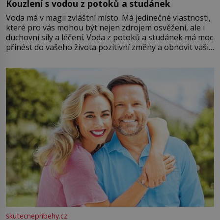
Kouzlení s vodou z potoků a studánek
Voda má v magii zvláštní místo. Má jedinečné vlastnosti,
které pro vás mohou být nejen zdrojem osvěžení, ale i
duchovní síly a léčení. Voda z potoků a studánek má moc
přinést do vašeho života pozitivní změny a obnovit vaši
energii. Využitím těchto přírodních zdrojů v magii
můžete obohatit své rituály a přinést do svého života
větší harmonii a klid. Je důležité
skutecnepribehy.cz