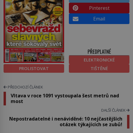
Pinterest
Email
PŘEDPLATNÉ
ELEKTRONICKÉ
PROLISTOVAT
TIŠTĚNÉ
PŘEDCHOZÍ ČLÁNEK
Vltava v roce 1091 vystoupala šest metrů nad
most
DALŠÍ ČLÁNEK
Nepostradatelné i nenáviděné: 10 nejčastějších
otázek týkajících se zubů!