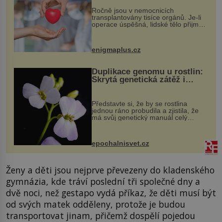
Ročně jsou v nemocnicích
transplantovány tisíce orgánů. Je-li
operace úspěšná, lidské tělo přijme
darovaný orgán za své a pacient
může vést plnohodnotný život. Ale co
když při transplantaci nepřijímám...
enigmaplus.cz
Duplikace genomu u rostlin:
Skrytá genetická zátěž i
evoluční výhoda
Představte si, že by se rostlina
jednou ráno probudila a zjistila, že
má svůj genetický manuál celý
dvakrát. Přesně to se občas v
přírodě stane – a podle nového
výzkumu to může být pro druhy
epochalnisvet.cz
vstupenka...
Ženy a děti jsou nejprve převezeny do kladenského
gymnázia, kde tráví poslední tři společné dny a
dvě noci, než gestapo vydá příkaz, že děti musí být
od svých matek odděleny, protože je budou
transportovat jinam, přičemž dospělí pojedou