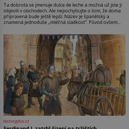
Ta dobrota se jmenuje dulce de leche a možná už jste ji
objevili v obchodech. Ale nepochybujte o tom, že doma
připravená bude ještě lepší. Název je španělský a
znamená jednoduše „mléčná sladkost“. Původ ovšem
není úplně jednoznačný, o autorství této receptury se
pře hned několik latinskoamerických zemí a k tomu
Francie, kde se traduje,
historyplus.cz
Ferdinand I. zatrhl šizení na tržištích