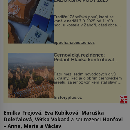
ZÁBOŘSKÁ POUŤ 2025
Tradiční Zábořská pouť, která se
koná v neděli 7.9.2025 od 11:00
hod. u kostela v Záboří, části obce
Kly u Mělníka. V programu naleznete
komentovanou prohlídku kostela,
dobovou hudbu, řemesla, atrakce...
epochanacestach.cz
Černovická rezidence:
Pedant Hlávka kontroloval
každou cihlu
Patří mezi sedm novodobých divů
Ukrajiny. Řeč je o obřím černovickém
areálu, za jehož vznikem stál slavný
český architekt Josef Hlávka. Ten si
na něm dal mimořádně záležet. Jeho
stavební plány by při ...
historyplus.cz
Emilka Frejová
,
Eva Kubíková
,
Maruška
Doležalová
,
Věrka Vokatá
a sourozenci
Hanfovi
– Anna, Marie a Václav
.