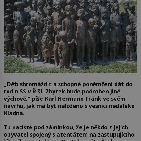
„Děti shromáždit a schopné poněmčení dát do
rodin SS v Říši. Zbytek bude podroben jiné
výchově,“
píše Karl Hermann Frank ve svém
návrhu, jak má být naloženo s vesnicí nedaleko
Kladna.
Tu nacisté pod záminkou, že je někdo z jejích
obyvatel spojený s atentátem na zastupujícího