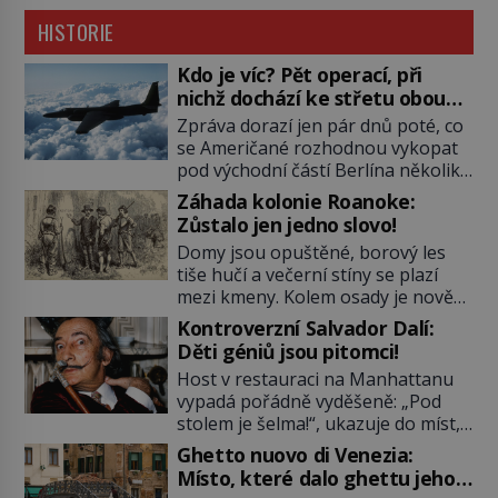
HISTORIE
Kdo je víc? Pět operací, při
nichž dochází ke střetu obou
tajných služeb
Zpráva dorazí jen pár dnů poté, co
se Američané rozhodnou vykopat
pod východní částí Berlína několik
stovek metrů dlouhý tunel. Sověti
Záhada kolonie Roanoke:
na sobě nenechají nic znát a
Zůstalo jen jedno slovo!
nechají nepřítele, aby si myslel, že
Domy jsou opuštěné, borový les
je přechytračil. Cennou informaci
tiše hučí a večerní stíny se plazí
jim dodá jeden z agentů. Oba
mezi kmeny. Kolem osady je nově
tábory jsou zvyklé působit v pozadí
postavená palisáda, ale ani to
a podle situace tlačit, jak oni […]
Kontroverzní Salvador Dalí:
nejspíš nedokáže osadníky
Děti géniů jsou pitomci!
zachránit. Muži, ženy, děti – všichni
Host v restauraci na Manhattanu
jsou pryč. Nadobro a navždycky!
vypadá pořádně vyděšeně: „Pod
Kapitán John White (asi 1539–1593)
stolem je šelma!“, ukazuje do míst,
v srpnu 1587 naposledy zamává
kde má nedaleko sedící Salvador
své právě narozené vnučce a
Ghetto nuovo di Venezia:
Dalí nohy. „Není důvod k obavám,
vstoupí na palubu. Nechce […]
Místo, které dalo ghettu jeho
to je obyčejná kočka přemalovaná