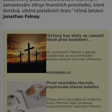
zamaskování zdroje finančních prostředků, které
dostává, včetně platebních bran,“ hřímá žalobce
Jonathan
Polnay.
Utržený kus skály se zastavil
těsně před kostelem!
Ochránila ho boží síla?
30 centimetrů! Přesně v takové
vzdálenosti se od amerického
kostela zastavil obrovský 20tunový
balvan, který se v květnu 2014
nečekaně odtrhl od nedaleké skály
při její demolici. Podle místních stojí
enigmaplus.cz
...
První sluchátka Hermés
inspirovala slavná kabelka
Vůbec první sluchátka od módního
domu Hermès byla vyrobena
experimentálním laboratoří Hermès
Ateliers Horizons. Elegantní gadget