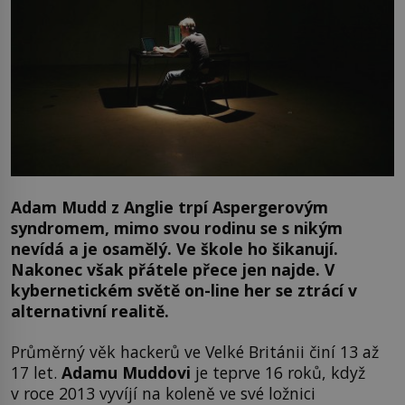
Adam Mudd z Anglie trpí Aspergerovým
syndromem, mimo svou rodinu
se s nikým
nevídá
a je osamělý. Ve škole
ho šikanují
.
Nakonec však přátele přece jen najde
. V
kybernetickém světě on-line her se ztrácí v
alternativní realitě.
Průměrný věk hackerů ve Velké Británii činí 13 až
17 let.
Adam
u Muddovi
je teprve 16 roků, když
v roce 2013 vyvíjí na koleně ve své ložnici