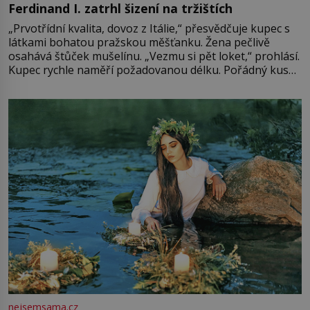
Ferdinand I. zatrhl šizení na tržištích
„Prvotřídní kvalita, dovoz z Itálie,“ přesvědčuje kupec s
látkami bohatou pražskou měšťanku. Žena pečlivě
osahává štůček mušelínu. „Vezmu si pět loket,“ prohlásí.
Kupec rychle naměří požadovanou délku. Pořádný kus
mu přitom zůstane za prsty… „Na šaty ho bude málo,
milostpaní. Stačí jenom na sukni,“ zhodnotí švadlena
množství růžového mušelínu. „Ošidili vás, podívejte.“
Vezme do ruky dřevěnou
nejsemsama.cz