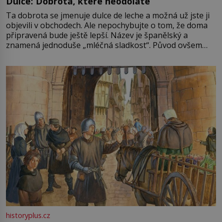
Dulce: Dobrota, které neodoláte
Ta dobrota se jmenuje dulce de leche a možná už jste ji
objevili v obchodech. Ale nepochybujte o tom, že doma
připravená bude ještě lepší. Název je španělský a
znamená jednoduše „mléčná sladkost“. Původ ovšem
není úplně jednoznačný, o autorství této receptury se
pře hned několik latinskoamerických zemí a k tomu
Francie, kde se traduje,
historyplus.cz