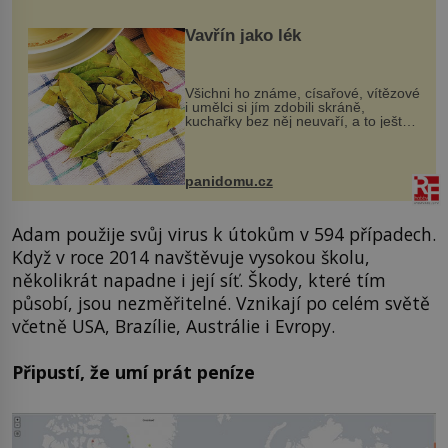
Vavřín jako lék
Všichni ho známe, císařové, vítězové
i umělci si jím zdobili skráně,
kuchařky bez něj neuvaří, a to ještě
nevíte, že bobkový list může výrazně
zmírnit některé naše neduhy.
Obsahuje v malém množství ně...
panidomu.cz
Adam použije svůj virus k útokům v 594 případech.
Když v roce 2014 navštěvuje vysokou školu,
několikrát napadne i její síť. Škody, které tím
působí, jsou nezměřitelné. Vznikají po celém světě
včetně USA, Brazílie, Austrálie i Evropy.
Připustí, že umí prát peníze