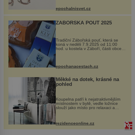
si vyžádal dva roky vývoje a chlubí
se ručně šitou hovězí kůží a
epochalnisvet.cz
kovový...
ZÁBOŘSKÁ POUŤ 2025
Tradiční Zábořská pouť, která se
koná v neděli 7.9.2025 od 11:00
hod. u kostela v Záboří, části obce
Kly u Mělníka. V programu naleznete
komentovanou prohlídku kostela,
dobovou hudbu, řemesla, atrakce...
epochanacestach.cz
Měkké na dotek, krásné na
pohled
Koupelna patří k nejatraktivnějším
místnostem v bytě, vedle ložnice
slouží jako místo pro relaxaci a
odpočinek. Koupelnový textil –
ručníky, osušky a koberečky –
mohou jako mávnutím kouzelného
rezidenceonline.cz
proutku...