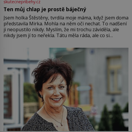
skutecnepribehy.cz
Ten můj chlap je prostě báječný
Jsem holka Štěstěny, tvrdila moje máma, když jsem doma
představila Mirka. Mohla na něm oči nechat. To nadšení
ji neopustilo nikdy. Myslím, že mi trochu záviděla, ale
nikdy jsem jí to neřekla. Tátu měla ráda, ale co si
pamatuji, tak jsme s Mirkem byli zamilovaní mnohem víc.
Jsme spolu moc rádi Tehdy byla jiná doba, když