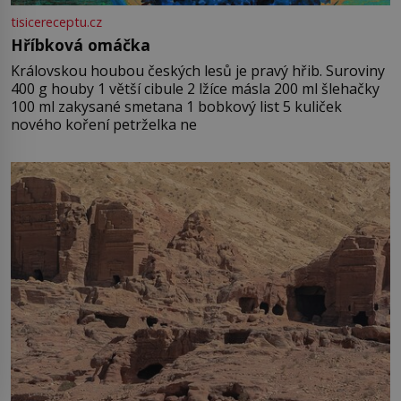
tisicereceptu.cz
Hříbková omáčka
Královskou houbou českých lesů je pravý hřib. Suroviny
400 g houby 1 větší cibule 2 lžíce másla 200 ml šlehačky
100 ml zakysané smetana 1 bobkový list 5 kuliček
nového koření petrželka ne