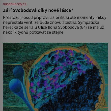
nasehvezdy.cz
Září Svobodová díky nové lásce?
Přestože jí osud připravil až příliš kruté momenty, nikdy
nepřestala věřit, že bude znovu šťastná. Sympatická
herečka ze seriálu Ulice Ilona Svobodová (64) se má už
několik týdnů potkávat se stejně