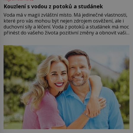
Kouzlení s vodou z potoků a studánek
Voda má v magii zvláštní místo. Má jedinečné vlastnosti,
které pro vás mohou být nejen zdrojem osvěžení, ale i
duchovní síly a léčení. Voda z potoků a studánek má moc
přinést do vašeho života pozitivní změny a obnovit vaši
energii. Využitím těchto přírodních zdrojů v magii
můžete obohatit své rituály a přinést do svého života
větší harmonii a klid. Je důležité