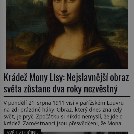
Krádež Mony Lisy: Nejslavnější obraz
světa zůstane dva roky nezvěstný
V pondělí 21. srpna 1911 visí v pařížském Louvru
na zdi prázdné háky. Obraz, který dnes zná celý
svět, je pryč. Zpočátku si nikdo nemyslí, že jde o
krádež. Zaměstnanci jsou přesvědčeni, že Mona
Lisa je jen v restaurátorské dílně nebo u fotografa.
SVĚT ZLOČINU