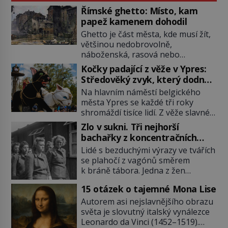
Římské ghetto: Místo, kam
papež kamenem dohodil
Ghetto je část města, kde musí žít,
většinou nedobrovolně,
náboženská, rasová nebo
národnostní menšina obyvatel.
Kočky padající z věže v Ypres:
Bohaté historické zkušenosti mají s
Středověký zvyk, který dodnes
takovým životem Židé. Už od
budí rozpaky
Na hlavním náměstí belgického
středověku jsou totiž v každou
města Ypres se každé tři roky
chvíli nuceni v nějakém žít. Mezi ty
shromáždí tisíce lidí. Z věže slavné
nejslavnější patří i římské ghetto
tržnice létají do davu kočky, diváci
založené v roce 1555. Pokud jde o
Zlo v sukni. Tři nejhorší
jásají a snaží se je chytit. Naštěstí
vztah k Židům, nemá se Řím čím
bachařky z koncentračních
už nejde o živá zvířata, ale jenom o
chlubit. […]
táborů
Lidé s bezduchými výrazy ve tvářích
plyšové suvenýry. Kdysi to ale bylo
se plahočí z vagónů směrem
jinak. Tato veselá podívaná
k bráně tábora. Jedna z žen
připomíná jeden z nejpodivnějších
pohlédne přímo na dozorkyni a
a zároveň nejkrutějších zvyků […]
15 otázek o tajemné Mona Lise
jejich oči se setkají. Místo soucitu
však přichází gesto, které
Autorem asi nejslavnějšího obrazu
nebožačku posílá rovnou do
světa je slovutný italský vynálezce
plynové komory. Jména jako Rudolf
Leonardo da Vinci (1452–1519).