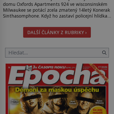
domu Oxfords Apartments 924 ve wisconsinském
Milwaukee se potácí zcela zmatený 14letý Konerak
Sinthasomphone. Když ho zastaví policejní hlídka,
ochable jí nadiktuje adresu „jeho kamaráda“.
Strážníci ho dopraví zpět do udaného bytu. Oním
DALŠÍ ČLÁNKY Z RUBRIKY ›
„kamarádem“ je ovšem jeden z nejslavnějších
vrahů, Jeffrey Dahmer (1960–1994). Je 27. května
1991. […]