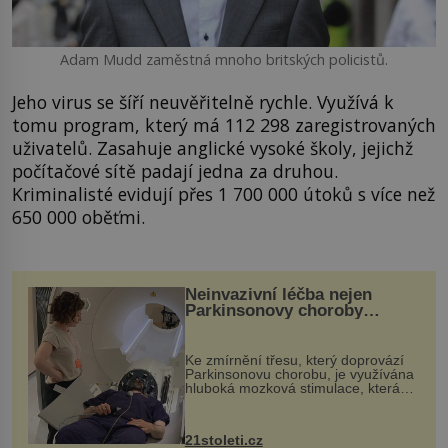
Adam Mudd zaměstná mnoho britských policistů.
Jeho virus se šíří neuvěřitelně rychle. Využívá k
tomu program, který má 112 298 zaregistrovaných
uživatelů. Zasahuje anglické vysoké školy, jejichž
počítačové sítě padají jedna za druhou.
Kriminalisté evidují přes 1 700 000 útoků s více než
650 000 oběťmi.
Neinvazivní léčba nejen
Parkinsonovy choroby
pomocí ultrazvukové
„helmy“
Ke zmírnění třesu, který doprovází
Parkinsonovu chorobu, je využívána
hluboká mozková stimulace, která
však vyžaduje vysoce invazivní
zákrok. Ultrazvuk zase není vhodný
k dostatečně přesnému zacílení ...
21stoleti.cz