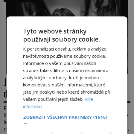
Když se ukáže pravda, propukne jeden z největších
honů na zloděje v […]
Tyto webové stránky
používají soubory cookie.
K personalizaci obsahu, reklam a analýze
návštěvnosti používáme soubory cookie.
Informace o vašem používání našich
stránek také sdílíme s našimi reklamními a
analytickými partnery, kteří je mohou
José Pereira: Místo manželky 12letá
kombinovat s dalšími informacemi, které
dcera – a sousedi o všem vědí!
jste jim poskytli nebo které shromáždili při
vašem používání jejich služeb.
Více
informací
Píše se rok 2010. Muž v bílé košili systematicky
listuje kartotékou lékařských karet v obci Pinheiro
ZOBRAZIT VŠECHNY PARTNERY
(1616)
ležící asi 20 kilometrů od farmy s podivínským
→
majitelem. Něco tu nesedí. Ledaže… Ledaže by ta