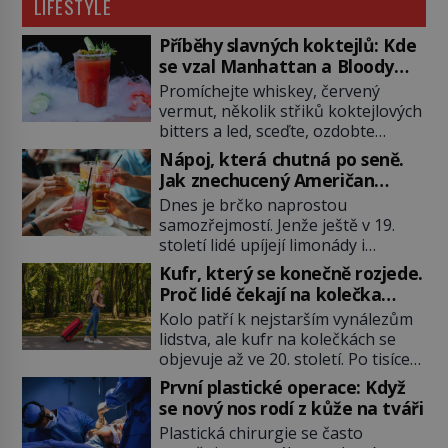
LIFESTYLE
Příběhy slavných koktejlů: Kde
se vzal Manhattan a Bloody
Mary?
Promíchejte whiskey, červený
vermut, několik střiků koktejlových
bitters a led, sceďte, ozdobte
koktejlovou třešinkou a tadá…
Nápoj, která chutná po seně.
Manhattan je tu! A pokud to má být
Jak znechucený Američan
skutečně on, dejte si pozor, ať
vymyslel brčko
Dnes je brčko naprostou
místo klasické americké rye
samozřejmostí. Jenže ještě v 19.
whiskey či klidně bourbonu
století lidé upíjejí limonády i
nepoužijete skotskou whisku. Co
koktejly dutými stébly žita nebo
se stane? Inu, koktejl bude stále
Kufr, který se konečně rozjede.
žitné slámy. Fungují sice dobře,
skvělý, ale už to nebude
Proč lidé čekají na kolečka
mají ale jednu nepříjemnou
Manhattan ale […]
téměř pět tisíc let?
Kolo patří k nejstarším vynálezům
vlastnost po chvíli se rozmáčejí a
lidstva, ale kufr na kolečkách se
nápoji dodávají travnatou příchuť.
objevuje až ve 20. století. Po tisíce
Právě tahle drobná nepříjemnost
let lidé vláčejí těžká zavazadla v
přivede amerického výrobce
První plastické operace: Když
rukou, na zádech nebo je nakládají
cigaretových náustků k nápadu,
se nový nos rodí z kůže na tváři
na povozy. Stačí přitom jediný
který změní způsob pití po celém
Plastická chirurgie se často
nápad, připevnit ke kufru kolečka.
[…]