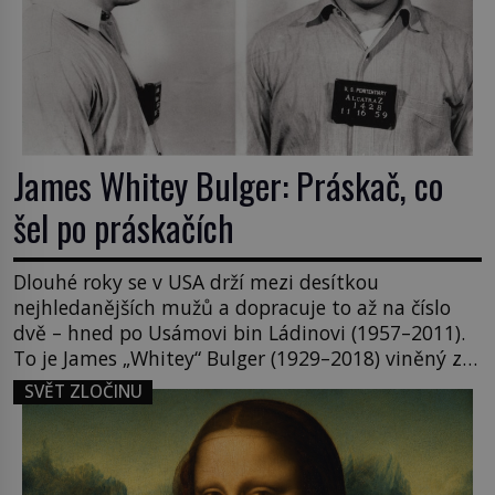
James Whitey Bulger: Práskač, co
šel po práskačích
Dlouhé roky se v USA drží mezi desítkou
nejhledanějších mužů a dopracuje to až na číslo
dvě – hned po Usámovi bin Ládinovi (1957–2011).
To je James „Whitey“ Bulger (1929–2018) viněný ze
spoluúčasti na 19 vraždách, vydírání a lichvy. A
SVĚT ZLOČINU
samozřejmě, krom toho je ještě drogový dealer,
který neváhá odstranit z cesty všechny práskače,
zatímco […]