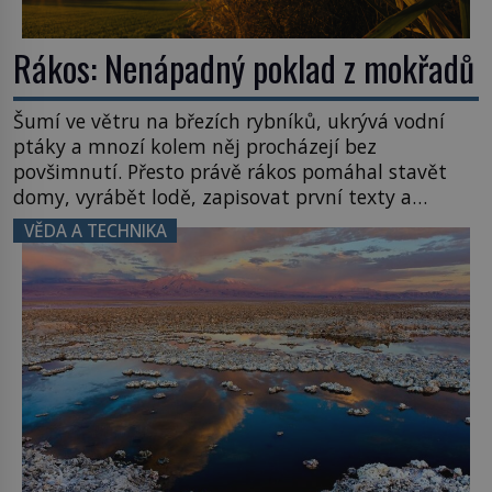
Rákos: Nenápadný poklad z mokřadů
Šumí ve větru na březích rybníků, ukrývá vodní
ptáky a mnozí kolem něj procházejí bez
povšimnutí. Přesto právě rákos pomáhal stavět
domy, vyrábět lodě, zapisovat první texty a
inspiroval řadu pověstí. Tato skromná, ale
VĚDA A TECHNIKA
užitečná rostlina provází člověka už tisíce let.
Většina lidí vnímá rákos jen jako obyčejnou kulisu
letního koupání. Stačí se však podívat […]