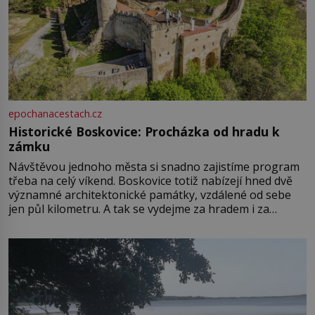
epochanacestach.cz
Historické Boskovice: Procházka od hradu k
zámku
Návštěvou jednoho města si snadno zajistíme program
třeba na celý víkend. Boskovice totiž nabízejí hned dvě
významné architektonické památky, vzdálené od sebe
jen půl kilometru. A tak se vydejme za hradem i za
zámkem do krásné jihomoravské krajiny. Trhová osada
Boskovice na okraji Drahanské vrchoviny vznikla někdy
ve13. století, a už v roce 1313 kronikáři zaznamenali