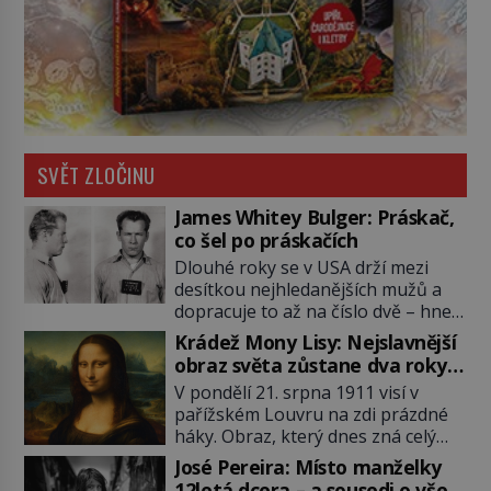
SVĚT ZLOČINU
James Whitey Bulger: Práskač,
co šel po práskačích
Dlouhé roky se v USA drží mezi
desítkou nejhledanějších mužů a
dopracuje to až na číslo dvě – hned
po Usámovi bin Ládinovi (1957–
Krádež Mony Lisy: Nejslavnější
2011). To je James „Whitey“ Bulger
obraz světa zůstane dva roky
(1929–2018) viněný ze spoluúčasti
nezvěstný
V pondělí 21. srpna 1911 visí v
na 19 vraždách, vydírání a lichvy. A
pařížském Louvru na zdi prázdné
samozřejmě, krom toho je ještě
háky. Obraz, který dnes zná celý
drogový dealer, který neváhá
svět, je pryč. Zpočátku si nikdo
odstranit z cesty všechny práskače,
José Pereira: Místo manželky
nemyslí, že jde o krádež.
zatímco […]
12letá dcera – a sousedi o všem