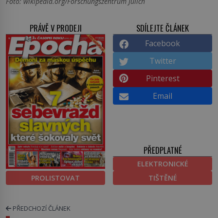
Foto: wikipedia.org/Forschungszentrum Jülich
PRÁVĚ V PRODEJI
SDÍLEJTE ČLÁNEK
Facebook
Twitter
Pinterest
Email
PŘEDPLATNÉ
ELEKTRONICKÉ
PROLISTOVAT
TIŠTĚNÉ
PŘEDCHOZÍ ČLÁNEK