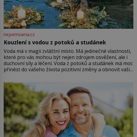
nejsemsama.cz
Kouzlení s vodou z potoků a studánek
Voda má v magii zvláštní místo. Má jedinečné vlastnosti,
které pro vás mohou být nejen zdrojem osvěžení, ale i
duchovní síly a léčení. Voda z potoků a studánek má moc
přinést do vašeho života pozitivní změny a obnovit vaši
energii. Využitím těchto přírodních zdrojů v magii
můžete obohatit své rituály a přinést do svého života
větší harmonii a klid. Je důležité