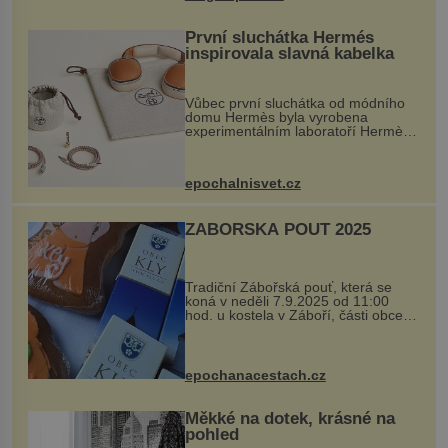
První sluchátka Hermés
inspirovala slavná kabelka
Vůbec první sluchátka od módního
domu Hermès byla vyrobena
experimentálním laboratoří Hermès
Ateliers Horizons. Elegantní gadget
si vyžádal dva roky vývoje a chlubí
se ručně šitou hovězí kůží a
epochalnisvet.cz
kovový...
ZÁBOŘSKÁ POUŤ 2025
Tradiční Zábořská pouť, která se
koná v neděli 7.9.2025 od 11:00
hod. u kostela v Záboří, části obce
Kly u Mělníka. V programu naleznete
komentovanou prohlídku kostela,
dobovou hudbu, řemesla, atrakce...
epochanacestach.cz
Měkké na dotek, krásné na
pohled