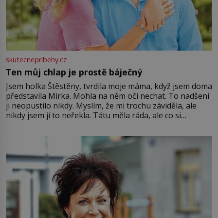
skutecnepribehy.cz
Ten můj chlap je prostě báječný
Jsem holka Štěstěny, tvrdila moje máma, když jsem doma
představila Mirka. Mohla na něm oči nechat. To nadšení
ji neopustilo nikdy. Myslím, že mi trochu záviděla, ale
nikdy jsem jí to neřekla. Tátu měla ráda, ale co si
pamatuji, tak jsme s Mirkem byli zamilovaní mnohem víc.
Jsme spolu moc rádi Tehdy byla jiná doba, když