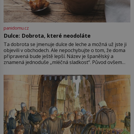
panidomu.cz
Dulce: Dobrota, které neodoláte
Ta dobrota se jmenuje dulce de leche a možná už jste ji
objevili v obchodech. Ale nepochybujte o tom, že doma
připravená bude ještě lepší. Název je španělský a
znamená jednoduše „mléčná sladkost“. Původ ovšem
není úplně jednoznačný, o autorství této receptury se
pře hned několik latinskoamerických zemí a k tomu
Francie, kde se traduje,