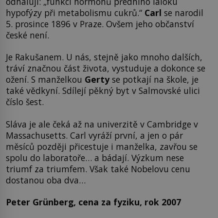
odhalují: „funkci hormonů předního laloku
hypofýzy při metabolismu cukrů.“
Carl
se narodil
5. prosince 1896 v Praze. Ovšem jeho občanství
české není.
Je Rakušanem. U nás, stejně jako mnoho dalších,
tráví značnou část života, vystuduje a dokonce se
ožení. S manželkou
Gerty
se potkají na škole, je
také vědkyní. Sdílejí pěkný byt v Salmovské ulici
číslo šest.
Sláva je ale čeká až na univerzitě v Cambridge v
Massachusetts. Carl vyráží první, a jen o pár
měsíců později přicestuje i manželka, zavřou se
spolu do laboratoře… a bádají. Výzkum nese
triumf za triumfem. Však také Nobelovu cenu
dostanou oba dva…
Peter Grünberg, cena za fyziku, rok 2007