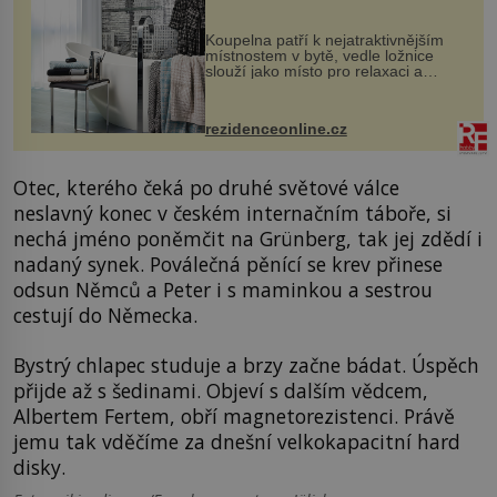
Koupelna patří k nejatraktivnějším
místnostem v bytě, vedle ložnice
slouží jako místo pro relaxaci a
odpočinek. Koupelnový textil –
ručníky, osušky a koberečky –
mohou jako mávnutím kouzelného
rezidenceonline.cz
proutku...
Otec, kterého čeká po druhé světové válce
neslavný konec v českém internačním táboře, si
nechá jméno poněmčit na Grünberg, tak jej zdědí i
nadaný synek. Poválečná pěnící se krev přinese
odsun Němců a Peter i s maminkou a sestrou
cestují do Německa.
Bystrý chlapec studuje a brzy začne bádat. Úspěch
přijde až s šedinami. Objeví s dalším vědcem,
Albertem Fertem, obří magnetorezistenci. Právě
jemu tak vděčíme za dnešní velkokapacitní hard
disky.