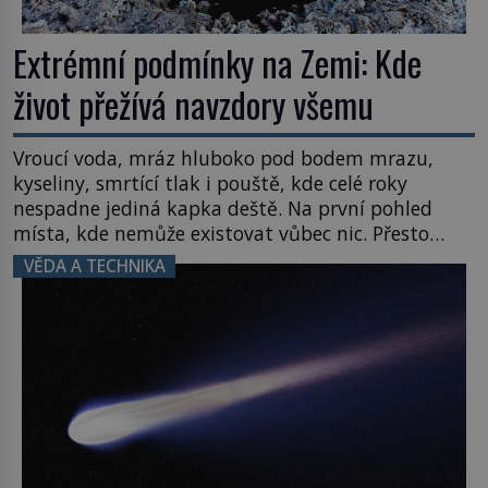
Extrémní podmínky na Zemi: Kde
život přežívá navzdory všemu
Vroucí voda, mráz hluboko pod bodem mrazu,
kyseliny, smrtící tlak i pouště, kde celé roky
nespadne jediná kapka deště. Na první pohled
místa, kde nemůže existovat vůbec nic. Přesto
právě tady vědci objevují organismy, které
VĚDA A TECHNIKA
posouvají hranice života. Každý nový nález mění
naše představy o tom, co všechno dokáže příroda a
napovídá, kde bychom jednou […]