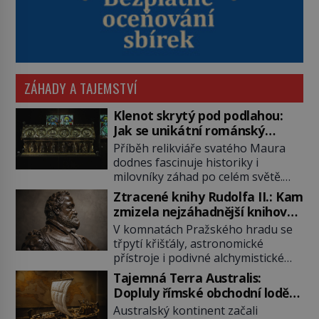
ZÁHADY A TAJEMSTVÍ
Klenot skrytý pod podlahou:
Jak se unikátní románský
poklad dostal do zapadlého
Příběh relikviáře svatého Maura
Bečova?
dodnes fascinuje historiky i
milovníky záhad po celém světě.
Tato románská zlatnická památka
Ztracené knihy Rudolfa II.: Kam
ze 13. století je po českých
zmizela nejzáhadnější knihovna
korunovačních klenotech druhým
Evropy?
V komnatách Pražského hradu se
nejcennějším movitým majetkem v
třpytí křišťály, astronomické
České republice. Přestože byl
přístroje i podivné alchymistické
klenot v roce 1985 po dramatickém
rukopisy. Císař Rudolf II.
pátrání kriminalistů úspěšně
Tajemná Terra Australis:
shromažďuje vše, co souvisí s
nalezen, jeho minulost stále
Dopluly římské obchodní lodě
tajemstvím přírody, hvězd i
obestírá hustá mlha. Otázky, jak
až do Austrálie?
Australský kontinent začali
lidského poznání. Jenže po jeho