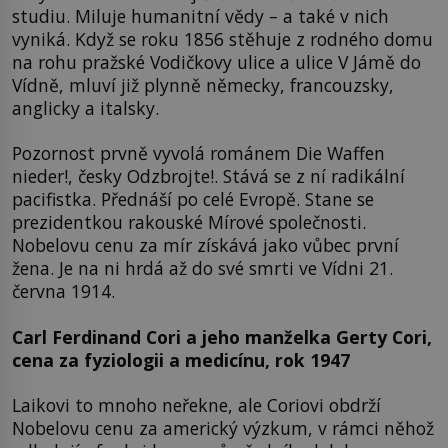
studiu. Miluje humanitní vědy – a také v nich
vyniká. Když se roku 1856 stěhuje z rodného domu
na rohu pražské Vodičkovy ulice a ulice V Jámě do
Vídně, mluví již plynně německy, francouzsky,
anglicky a italsky.
Pozornost prvně vyvolá románem Die Waffen
nieder!, česky Odzbrojte!. Stává se z ní radikální
pacifistka. Přednáší po celé Evropě. Stane se
prezidentkou rakouské Mírové společnosti.
Nobelovu cenu za mír získává jako vůbec první
žena. Je na ni hrdá až do své smrti ve Vídni 21.
června 1914.
Carl Ferdinand Cori a jeho manželka Gerty Cori,
cena za fyziologii a medicínu, rok 1947
Laikovi to mnoho neřekne, ale Coriovi obdrží
Nobelovu cenu za americký výzkum, v rámci něhož