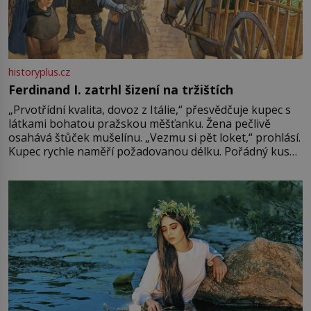
historyplus.cz
Ferdinand I. zatrhl šizení na tržištích
„Prvotřídní kvalita, dovoz z Itálie,“ přesvědčuje kupec s
látkami bohatou pražskou měšťanku. Žena pečlivě
osahává štůček mušelínu. „Vezmu si pět loket,“ prohlásí.
Kupec rychle naměří požadovanou délku. Pořádný kus
mu přitom zůstane za prsty… „Na šaty ho bude málo,
milostpaní. Stačí jenom na sukni,“ zhodnotí švadlena
množství růžového mušelínu. „Ošidili vás, podívejte.“
Vezme do ruky dřevěnou