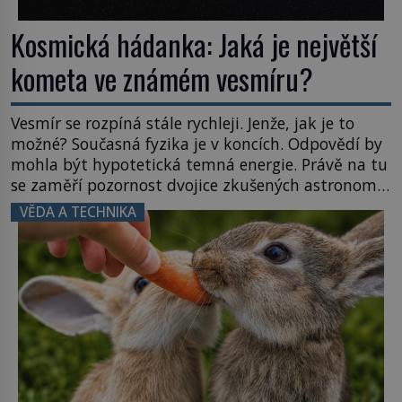
Kosmická hádanka: Jaká je největší
kometa ve známém vesmíru?
Vesmír se rozpíná stále rychleji. Jenže, jak je to
možné? Současná fyzika je v koncích. Odpovědí by
mohla být hypotetická temná energie. Právě na tu
se zaměří pozornost dvojice zkušených astronomů.
Namísto ní ale objeví něco mnohem
VĚDA A TECHNIKA
hmatatelnějšího. Naprosto rekordní kometu!
Astronomové Pedro Bernardinelli a Gary Bernstein
mravenčí prací zkoumají archivní snímky v rámci
Průzkumu temné energie […]