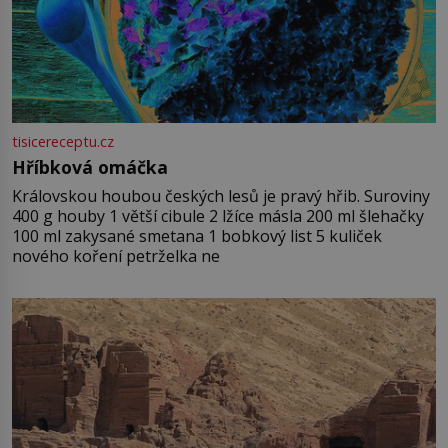
tisicereceptu.cz
Hříbková omáčka
Královskou houbou českých lesů je pravý hřib. Suroviny
400 g houby 1 větší cibule 2 lžíce másla 200 ml šlehačky
100 ml zakysané smetana 1 bobkový list 5 kuliček
nového koření petrželka ne