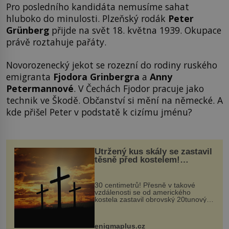
Pro posledního kandidáta nemusíme sahat
hluboko do minulosti. Plzeňský rodák
Peter
Grünberg
přijde na svět 18. května 1939. Okupace
právě roztahuje pařáty.
Novorozenecký jekot se rozezní do rodiny ruského
emigranta
Fjodora Grinbergra
a
Anny
Petermannové
. V Čechách Fjodor pracuje jako
technik ve Škodě. Občanství si mění na německé. A
kde přišel Peter v podstatě k cizímu jménu?
Utržený kus skály se zastavil
těsně před kostelem!
Ochránila ho boží síla?
30 centimetrů! Přesně v takové
vzdálenosti se od amerického
kostela zastavil obrovský 20tunový
balvan, který se v květnu 2014
nečekaně odtrhl od nedaleké skály
při její demolici. Podle místních stojí
enigmaplus.cz
...