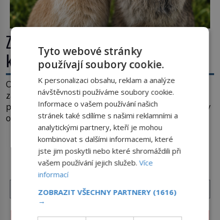
Zvířecí dobroty: Proč patří ke
Tyto webové stránky
králíkům mrkev?
používají soubory cookie.
K personalizaci obsahu, reklam a analýze
Opice si dá banán, ježek jablko, myška sýr. A co
návštěvnosti používáme soubory cookie.
zajíc či jeho blízký kolega králík? Ti si samozřejmě
Informace o vašem používání našich
pochutnají na mrkvi! Proč jsou podobné představy
stránek také sdílíme s našimi reklamními a
o potravě zvířat často spíš mýty? Pokud máte
analytickými partnery, kteří je mohou
doma králíka, mrkev mu dát můžete. A nejspíš mu
kombinovat s dalšími informacemi, které
i bude chutnat, ovšem měl by ji mít jen jako
DALŠÍ ČLÁNKY Z RUBRIKY ›
občasný pamlsek. […]
jste jim poskytli nebo které shromáždili při
vašem používání jejich služeb.
Více
informací
ZOBRAZIT VŠECHNY PARTNERY
(1616)
→