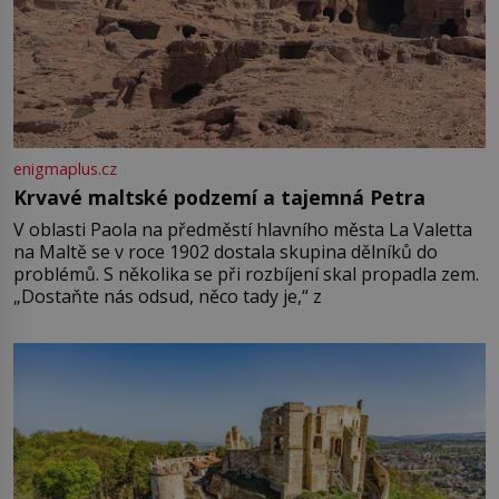
enigmaplus.cz
Krvavé maltské podzemí a tajemná Petra
V oblasti Paola na předměstí hlavního města La Valetta
na Maltě se v roce 1902 dostala skupina dělníků do
problémů. S několika se při rozbíjení skal propadla zem.
„Dostaňte nás odsud, něco tady je,“ z