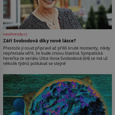
nasehvezdy.cz
Září Svobodová díky nové lásce?
Přestože jí osud připravil až příliš kruté momenty, nikdy
nepřestala věřit, že bude znovu šťastná. Sympatická
herečka ze seriálu Ulice Ilona Svobodová (64) se má už
několik týdnů potkávat se stejně