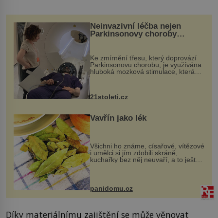
Neinvazivní léčba nejen
Parkinsonovy choroby
pomocí ultrazvukové
„helmy“
Ke zmírnění třesu, který doprovází
Parkinsonovu chorobu, je využívána
hluboká mozková stimulace, která
však vyžaduje vysoce invazivní
zákrok. Ultrazvuk zase není vhodný
k dostatečně přesnému zacílení ...
21stoleti.cz
Vavřín jako lék
Všichni ho známe, císařové, vítězové
i umělci si jím zdobili skráně,
kuchařky bez něj neuvaří, a to ještě
nevíte, že bobkový list může výrazně
zmírnit některé naše neduhy.
Obsahuje v malém množství ně...
panidomu.cz
Díky materiálnímu zajištění se může věnovat