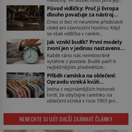
kořeny staré více než dva a půl
Původ vidličky: Proč ji Evropa
tisíce let. V dobách, kdy ještě
dlouho považuje za nástroj
neexistují antibiotika ani anestezie,
samotného satana?
Dnes si bez ní neumíme představit
se odvážní lékaři pokoušejí vracet
oběd ani slavnostní hostinu. Když
lidem tváře znetvořené válkou,
se však vidlička v raném
tresty nebo nehodami. Jejich
středověku objevuje na evropských
metody jsou překvapivě
Jak vznikl budík? První modely
stolech, vzbuzuje pohoršení,
promyšlené a některé principy
zvoní jen v jedinou nastavenou
posměch i strach. Mnozí duchovní ji
používají chirurgové dodnes. Úplně
hodinu
Každé ráno nás nemilosrdně
označují za projev pýchy a
první […]
vytáhne z postele. Budík patří k
zbytečného přepychu, někteří
nejběžnějším předmětům
dokonce za nástroj ďábla. Trvá
domácnosti, jeho cesta k dnešní
téměř sedm století, než se z
Příběh ramínka na oblečení:
podobě je ale překvapivě dlouhá.
opovrhovaného předmětu stává
Opravdu vzniká kvůli
První lidé se probouzejí podle
nepostradatelná součást stolování.
zapomenutému kabátu?
Jedna z nejznámějších historek
slunce, kohoutů nebo kostelních
První […]
tvrdí, že obyčejné ramínko na
zvonů. Když se konečně objeví
oblečení vzniká v roce 1903 jen
první skutečný mechanický budík,
proto, že zaměstnanec americké
má jednu zásadní nevýhodu,
továrny nenajde volný věšák na
zazvoní pouze ve čtyři hodiny ráno
NENECHTE SI UJÍT DALŠÍ ZAJÍMAVÉ ČLÁNKY
kabát. Je to ale skutečně pravda?
a jiný čas nastavit neumí. […]
Historici upozorňují, že příběh je
zčásti legendou. Moderní drátěné