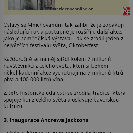
ručníky, osušky a koberečky –
mohou jako mávnutím kouzelného
rezidenceonline.cz
proutku...
Oslavy se Mnichovanům tak zalíbí, že je zopakují i
následující rok a postupně je rozšíří o další akce,
jako je zemědělská výstava. Tak se zrodil jeden z
největších festivalů světa, Oktoberfest.
Každoročně se na něj sjíždí kolem 7 milionů
návštěvníků z celého světa, kteří si během
několikadenní akce vychutnají na 7 milionů litrů
piva a 100 000 litrů vína.
Z této historické události se zrodila tradice, která
spojuje lidi z celého světa a oslavuje bavorskou
kulturu.
3. Inaugurace Andrewa Jacksona