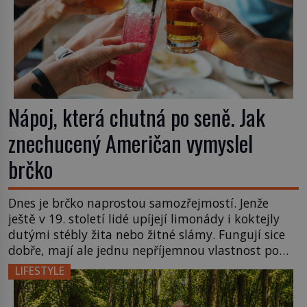
Nápoj, která chutná po seně. Jak
znechucený Američan vymyslel
brčko
Dnes je brčko naprostou samozřejmostí. Jenže
ještě v 19. století lidé upíjejí limonády i koktejly
dutými stébly žita nebo žitné slámy. Fungují sice
dobře, mají ale jednu nepříjemnou vlastnost po
chvíli se rozmáčejí a nápoji dodávají travnatou
LIFESTYLE
příchuť. Právě tahle drobná nepříjemnost přivede
amerického výrobce cigaretových náustků k