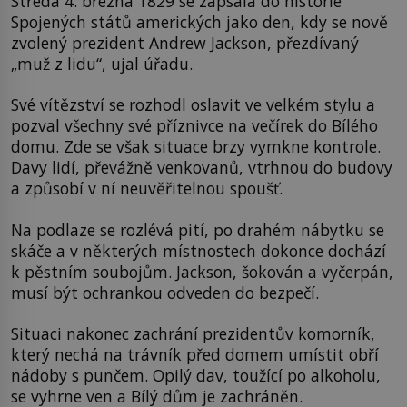
Středa 4. března 1829 se zapsala do historie
Spojených států amerických jako den, kdy se nově
zvolený prezident Andrew Jackson, přezdívaný
„muž z lidu“, ujal úřadu.
Své vítězství se rozhodl oslavit ve velkém stylu a
pozval všechny své příznivce na večírek do Bílého
domu. Zde se však situace brzy vymkne kontrole.
Davy lidí, převážně venkovanů, vtrhnou do budovy
a způsobí v ní neuvěřitelnou spoušť.
Na podlaze se rozlévá pití, po drahém nábytku se
skáče a v některých místnostech dokonce dochází
k pěstním soubojům. Jackson, šokován a vyčerpán,
musí být ochrankou odveden do bezpečí.
Situaci nakonec zachrání prezidentův komorník,
který nechá na trávník před domem umístit obří
nádoby s punčem. Opilý dav, toužící po alkoholu,
se vyhrne ven a Bílý dům je zachráněn.