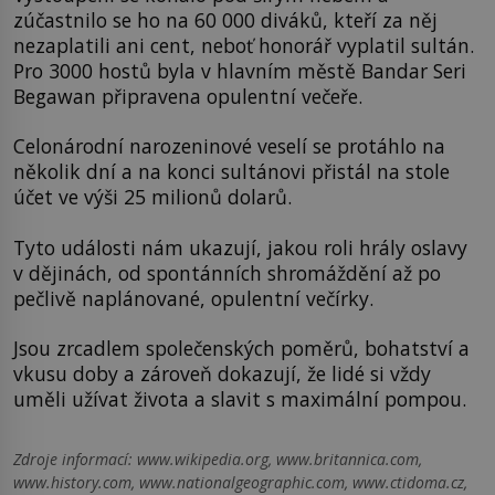
zúčastnilo se ho na 60 000 diváků, kteří za něj
nezaplatili ani cent, neboť honorář vyplatil sultán.
Pro 3000 hostů byla v hlavním městě Bandar Seri
Begawan připravena opulentní večeře.
Celonárodní narozeninové veselí se protáhlo na
několik dní a na konci sultánovi přistál na stole
účet ve výši 25 milionů dolarů.
Tyto události nám ukazují, jakou roli hrály oslavy
v dějinách, od spontánních shromáždění až po
pečlivě naplánované, opulentní večírky.
Jsou zrcadlem společenských poměrů, bohatství a
vkusu doby a zároveň dokazují, že lidé si vždy
uměli užívat života a slavit s maximální pompou.
Zdroje informací:
www.wikipedia.org, www.britannica.com,
www.history.com, www.nationalgeographic.com, www.ctidoma.cz,