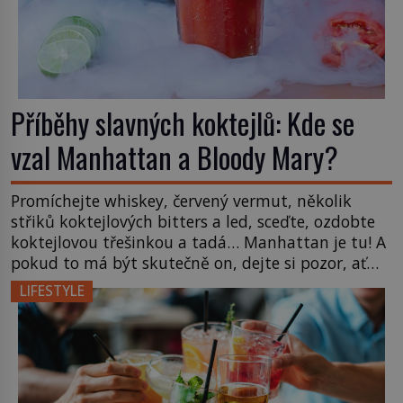
Příběhy slavných koktejlů: Kde se
vzal Manhattan a Bloody Mary?
Promíchejte whiskey, červený vermut, několik
střiků koktejlových bitters a led, sceďte, ozdobte
koktejlovou třešinkou a tadá… Manhattan je tu! A
pokud to má být skutečně on, dejte si pozor, ať
místo klasické americké rye whiskey či klidně
LIFESTYLE
bourbonu nepoužijete skotskou whisku. Co se
stane? Inu, koktejl bude stále skvělý, ale už to
nebude Manhattan ale […]