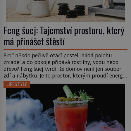
Feng šuej: Tajemství prostoru, který
má přinášet štěstí
Proč někdo pečlivě otáčí postel, hlídá polohu
zrcadel a do pokoje přidává rostliny, vodu nebo
dřevo? Feng šuej tvrdí, že domov není jen soubor
zdí a nábytku. Je to prostor, kterým proudí energie
čchi a jeho uspořádání může ovlivňovat, jak se v
LIFESTYLE
něm člověk cítí. Feng šuej má kořeny ve staré Číně
a jeho historie […]