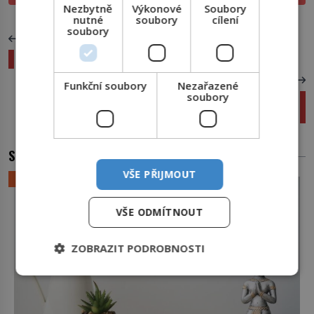
Nezbytně
Výkonové
Soubory
nutné
soubory
cílení
soubory
PŘEDCHOZÍ ČLÁNEK
Dal sis vlastní gól? Následuje tvrdé probuzení
DALŠÍ ČLÁNEK
Funkční soubory
Nezařazené
soubory
Nešťastný konec La Salleho výpravy: Velitele
čekala smrt z rukou jeho vlastních mužů
SOUVISEJÍCÍ ČLÁNKY
VŠE PŘIJMOUT
LIFESTYLE
VŠE ODMÍTNOUT
ZOBRAZIT PODROBNOSTI