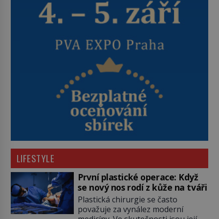
LIFESTYLE
První plastické operace: Když
se nový nos rodí z kůže na tváři
Plastická chirurgie se často
považuje za vynález moderní
medicíny. Ve skutečnosti jsou její