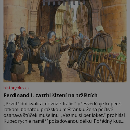
Francie, kde se traduje,
historyplus.cz
Ferdinand I. zatrhl šizení na tržištích
„Prvotřídní kvalita, dovoz z Itálie,“ přesvědčuje kupec s
látkami bohatou pražskou měšťanku. Žena pečlivě
osahává štůček mušelínu. „Vezmu si pět loket,“ prohlásí.
Kupec rychle naměří požadovanou délku. Pořádný kus
mu přitom zůstane za prsty… „Na šaty ho bude málo,