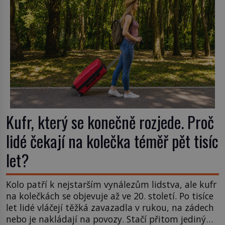
nápadu, který změní způsob pití po celém […]
Kufr, který se konečně rozjede. Proč
lidé čekají na kolečka téměř pět tisíc
let?
Kolo patří k nejstarším vynálezům lidstva, ale kufr
na kolečkách se objevuje až ve 20. století. Po tisíce
let lidé vláčejí těžká zavazadla v rukou, na zádech
nebo je nakládají na povozy. Stačí přitom jediný