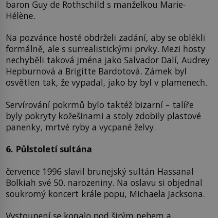
baron Guy de Rothschild s manželkou Marie-
Hélène.
Na pozvánce hosté obdrželi zadání, aby se oblékli
formálně, ale s surrealistickými prvky. Mezi hosty
nechyběli taková jména jako Salvador Dalí, Audrey
Hepburnová a Brigitte Bardotová. Zámek byl
osvětlen tak, že vypadal, jako by byl v plamenech.
Servírování pokrmů bylo taktéž bizarní – talíře
byly pokryty kožešinami a stoly zdobily plastové
panenky, mrtvé ryby a vycpané želvy.
6. Půlstoletí sultána
července 1996 slavil brunejský sultán Hassanal
Bolkiah své 50. narozeniny. Na oslavu si objednal
soukromý koncert krále popu, Michaela Jacksona.
Vystoupení se konalo pod širým nebem a