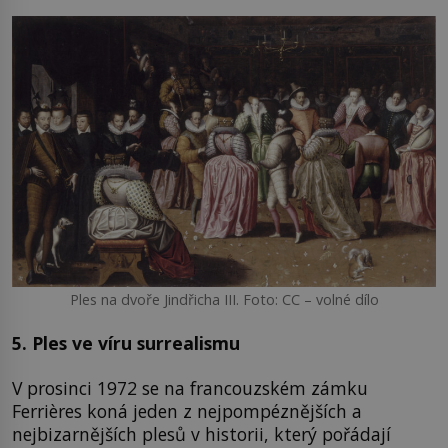
Ples na dvoře Jindřicha III. Foto: CC – volné dílo
5. Ples ve víru surrealismu
V prosinci 1972 se na francouzském zámku
Ferrières koná jeden z nejpompéznějších a
nejbizarnějších plesů v historii, který pořádají