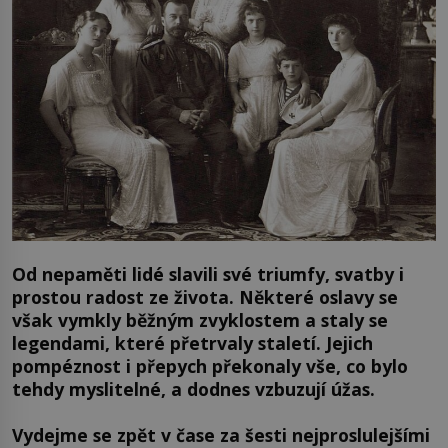
Od nepaměti lidé slavili své triumfy, svatby i
prostou radost ze života. Některé oslavy se
však vymkly běžným zvyklostem a staly se
legendami, které přetrvaly staletí. Jejich
pompéznost i přepych překonaly vše, co bylo
tehdy myslitelné, a dodnes vzbuzují úžas.
Vydejme se zpět v čase za šesti nejproslulejšími