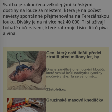
Svatba je zakončena velkolepými koňskými
dostihy na louce za městem, která je na počest
nevěsty spontánně přejmenována na Tereziánskou
louku. Diváky je na ní více než 40 000. Ti si užívají
bohaté občerstvení, které zahrnuje tisíce litrů piva
a vína.
Gen, který naši lidští předci
ztratili před miliony let, by
mohl pomoci s léčbou
„nemoci králů“
Dna je zánětlivé onemocnění kloubů,
které vzniká kvůli nadbytku kyseliny
močové v těle. Ta se ve formě
krystalků ukládá v blízkosti kloubů,
nejčastěji přitom postihuje palce na
nohou, a způsobuje bole...
21stoleti.cz
Gruzínské masové knedlíčky