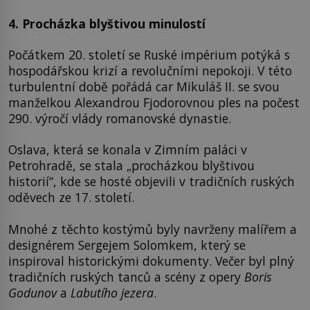
4. Procházka blyštivou minulostí
Počátkem 20. století se Ruské impérium potýká s
hospodářskou krizí a revolučními nepokoji. V této
turbulentní době pořádá car Mikuláš II. se svou
manželkou Alexandrou Fjodorovnou ples na počest
290. výročí vlády romanovské dynastie.
Oslava, která se konala v Zimním paláci v
Petrohradě, se stala „procházkou blyštivou
historií“, kde se hosté objevili v tradičních ruských
oděvech ze 17. století.
Mnohé z těchto kostýmů byly navrženy malířem a
designérem Sergejem Solomkem, který se
inspiroval historickými dokumenty. Večer byl plný
tradičních ruských tanců a scény z opery
Boris
Godunov
a
Labutího jezera
.