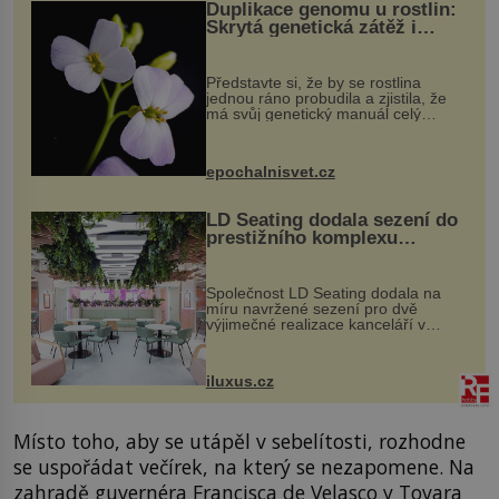
Duplikace genomu u rostlin:
Skrytá genetická zátěž i
evoluční výhoda
Představte si, že by se rostlina
jednou ráno probudila a zjistila, že
má svůj genetický manuál celý
dvakrát. Přesně to se občas v
přírodě stane – a podle nového
výzkumu to může být pro druhy
epochalnisvet.cz
vstupenka...
LD Seating dodala sezení do
prestižního komplexu
MediaCityUK v Salfordu
Společnost LD Seating dodala na
míru navržené sezení pro dvě
výjimečné realizace kanceláří v
areálu MediaCityUK v anglickém
Salfordu – konkrétně do budov Blue
Tower a Orange Tower. Komplex
iluxus.cz
budov Media...
Místo toho, aby se utápěl v sebelítosti, rozhodne
se uspořádat večírek, na který se nezapomene. Na
zahradě guvernéra Francisca de Velasco y Tovara