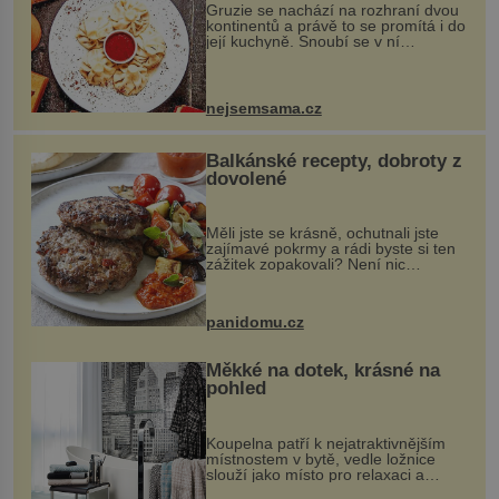
Gruzie se nachází na rozhraní dvou
kontinentů a právě to se promítá i do
její kuchyně. Snoubí se v ní
evropské a asijské chutě a díky tomu
vznikají rozmanité a chuťově bohaté
pokrmy, které rozhodně st...
nejsemsama.cz
Balkánské recepty, dobroty z
dovolené
Měli jste se krásně, ochutnali jste
zajímavé pokrmy a rádi byste si ten
zážitek zopakovali? Není nic
snazšího. Pljeskavica (10 porcí)
Možná jste ji ochutnali na dovolené v
bývalé Jugoslávii, lze ji vi...
panidomu.cz
Měkké na dotek, krásné na
pohled
Koupelna patří k nejatraktivnějším
místnostem v bytě, vedle ložnice
slouží jako místo pro relaxaci a
odpočinek. Koupelnový textil –