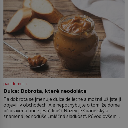
ramínko skutečně vzniká na
začátku 20. století, jeho kořeny
však sahají mnohem hlouběji a
podílí se […]
panidomu.cz
Dulce: Dobrota, které neodoláte
Ta dobrota se jmenuje dulce de leche a možná už jste ji
objevili v obchodech. Ale nepochybujte o tom, že doma
připravená bude ještě lepší. Název je španělský a
znamená jednoduše „mléčná sladkost“. Původ ovšem
není úplně jednoznačný, o autorství této receptury se
pře hned několik latinskoamerických zemí a k tomu