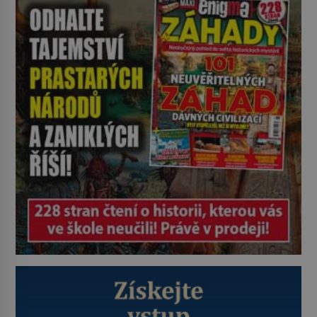
plyšové suvenýry. Kdysi to ale bylo
jinak. Tato veselá podívaná
připomíná jeden z nejpodivnějších
a zároveň nejkrutějších zvyků […]