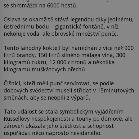
se shromáždí na 6000 hostů.
Oslava se okamžitě stává legendou díky jedinému,
ústřednímu bodu – gigantické fontáně, v níž
nekoluje voda, ale obrovské množství punče.
Tento lahodný koktejl byl namíchán z více než 900
litrů brandy, 150 litrů silného malaga vína, 300
kilogramů cukru, 12 000 citronů a několika
kilogramů muškátových ořechů.
Číšníci, kteří měli punč servírovat, se podle
dobových svědectví museli střídat v 15minutových
směnách, aby se neopili z výparů.
Tato událost se stala symbolickým vyjádřením
Russellovy nespokojenosti a touhy po domově, ale
zároveň ukázala jeho štědrost a schopnost
uspořádat něco naprosto nevídaného.