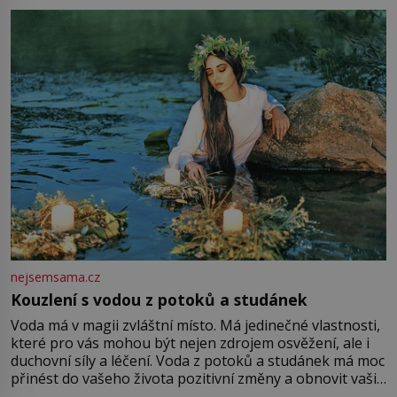
milostpaní. Stačí jenom na sukni,“ zhodnotí švadlena
množství růžového mušelínu. „Ošidili vás, podívejte.“
Vezme do ruky dřevěnou
nejsemsama.cz
Kouzlení s vodou z potoků a studánek
Voda má v magii zvláštní místo. Má jedinečné vlastnosti,
které pro vás mohou být nejen zdrojem osvěžení, ale i
duchovní síly a léčení. Voda z potoků a studánek má moc
přinést do vašeho života pozitivní změny a obnovit vaši
energii. Využitím těchto přírodních zdrojů v magii