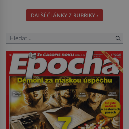
nápad, připevnit ke kufru kolečka. Jenže právě ten
nikdo dlouho nedostane. Až jednou se na letišti
DALŠÍ ČLÁNKY Z RUBRIKY ›
ozve věta, která změní […]