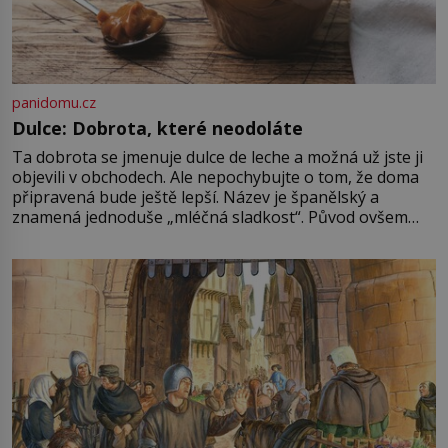
panidomu.cz
Dulce: Dobrota, které neodoláte
Ta dobrota se jmenuje dulce de leche a možná už jste ji
objevili v obchodech. Ale nepochybujte o tom, že doma
připravená bude ještě lepší. Název je španělský a
znamená jednoduše „mléčná sladkost“. Původ ovšem
není úplně jednoznačný, o autorství této receptury se
pře hned několik latinskoamerických zemí a k tomu
Francie, kde se traduje,