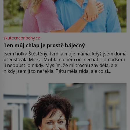
skutecnepribehy.cz
Ten můj chlap je prostě báječný
Jsem holka Štěstěny, tvrdila moje máma, když jsem doma
představila Mirka. Mohla na něm oči nechat. To nadšení
ji neopustilo nikdy. Myslím, že mi trochu záviděla, ale
nikdy jsem jí to neřekla. Tátu měla ráda, ale co si
pamatuji, tak jsme s Mirkem byli zamilovaní mnohem víc.
Jsme spolu moc rádi Tehdy byla jiná doba, když