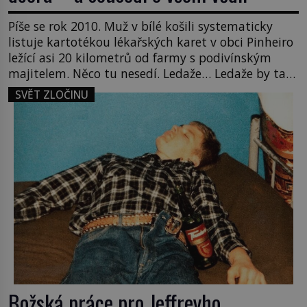
Píše se rok 2010. Muž v bílé košili systematicky
listuje kartotékou lékařských karet v obci Pinheiro
ležící asi 20 kilometrů od farmy s podivínským
majitelem. Něco tu nesedí. Ledaže… Ledaže by ta
mladá dívka z farmy byla ne manželkou, ale
SVĚT ZLOČINU
dcerou – a všechny ty děti byly zplozené v incestu.
Na sociálním odboru jednoho z […]
Božská práce pro Jeffreyho