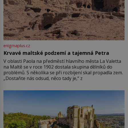
enigmaplus.cz
Krvavé maltské podzemí a tajemná Petra
V oblasti Paola na předměstí hlavního města La Valetta
na Maltě se v roce 1902 dostala skupina dělníků do
problémů. S několika se při rozbíjení skal propadla zem.
„Dostaňte nás odsud, něco tady je,“ z