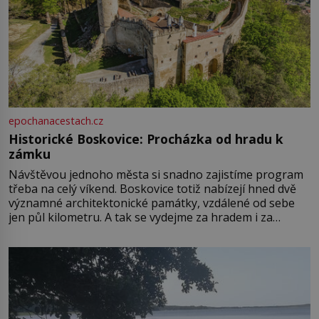
epochanacestach.cz
Historické Boskovice: Procházka od hradu k
zámku
Návštěvou jednoho města si snadno zajistíme program
třeba na celý víkend. Boskovice totiž nabízejí hned dvě
významné architektonické památky, vzdálené od sebe
jen půl kilometru. A tak se vydejme za hradem i za
zámkem do krásné jihomoravské krajiny. Trhová osada
Boskovice na okraji Drahanské vrchoviny vznikla někdy
ve13. století, a už v roce 1313 kronikáři zaznamenali