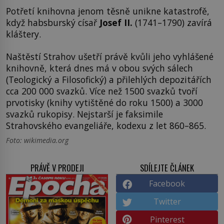
Potřetí knihovna jenom těsně unikne katastrofě,
když habsburský císař
Josef II.
(1741–1790) zavírá
kláštery.
Naštěstí Strahov ušetří právě kvůli jeho vyhlášené
knihovně, která dnes má v obou svých sálech
(Teologický a Filosofický) a přilehlých depozitářích
cca 200 000 svazků. Více než 1500 svazků tvoří
prvotisky (knihy vytištěné do roku 1500) a 3000
svazků rukopisy. Nejstarší je faksimile
Strahovského evangeliáře, kodexu z let 860–865.
Foto: wikimedia.org
PRÁVĚ V PRODEJI
SDÍLEJTE ČLÁNEK
Facebook
Twitter
Pinterest