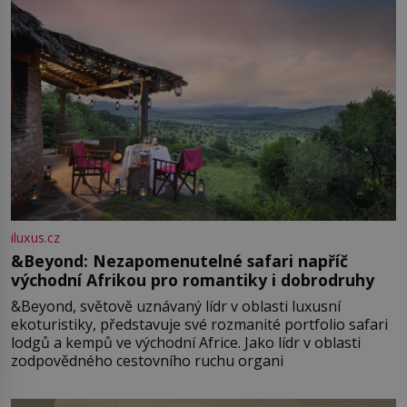
iluxus.cz
&Beyond: Nezapomenutelné safari napříč
východní Afrikou pro romantiky i dobrodruhy
&Beyond, světově uznávaný lídr v oblasti luxusní
ekoturistiky, představuje své rozmanité portfolio safari
lodgů a kempů ve východní Africe. Jako lídr v oblasti
zodpovědného cestovního ruchu organi