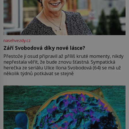
nasehvezdy.cz
Září Svobodová díky nové lásce?
Přestože jí osud připravil až příliš kruté momenty, nikdy
nepřestala věřit, že bude znovu šťastná. Sympatická
herečka ze seriálu Ulice Ilona Svobodová (64) se má už
několik týdnů potkávat se stejně