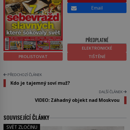
Email
PŘEDPLATNÉ
ELEKTRONICKÉ
PROLISTOVAT
TIŠTĚNÉ
PŘEDCHOZÍ ČLÁNEK
Kdo je tajemný soví muž?
DALŠÍ ČLÁNEK
VIDEO: Záhadný objekt nad Moskvou
SOUVISEJÍCÍ ČLÁNKY
SVĚT ZLOČINU