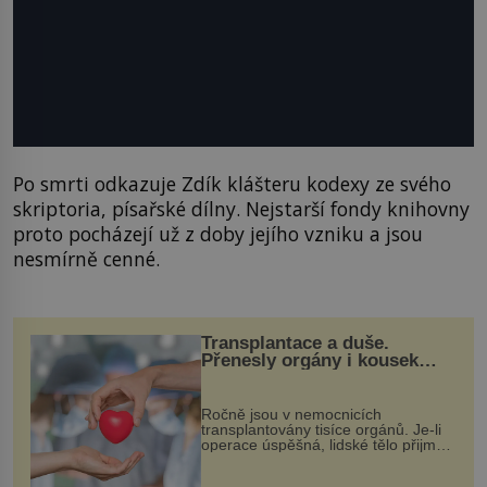
Po smrti odkazuje Zdík klášteru kodexy ze svého
skriptoria, písařské dílny. Nejstarší fondy knihovny
proto pocházejí už z doby jejího vzniku a jsou
nesmírně cenné.
Transplantace a duše.
Přenesly orgány i kousek
osobnosti dárce?
Ročně jsou v nemocnicích
transplantovány tisíce orgánů. Je-li
operace úspěšná, lidské tělo přijme
darovaný orgán za své a pacient
může vést plnohodnotný život. Ale co