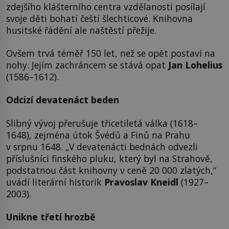
zdejšího klášterního centra vzdělanosti posílají
svoje děti bohatí čeští šlechticové. Knihovna
husitské řádění ale naštěstí přežije.
Ovšem trvá téměř 150 let, než se opět postaví na
nohy. Jejím zachráncem se stává opat
Jan Lohelius
(1586–1612).
Odcizí devatenáct beden
Slibný vývoj přerušuje třicetiletá válka (1618–
1648), zejména útok Švédů a Finů na Prahu
v srpnu 1648. „V devatenácti bednách odvezli
příslušníci finského pluku, který byl na Strahově,
podstatnou část knihovny v ceně 20 000 zlatých,“
uvádí literární historik
Pravoslav Kneidl
(1927–
2003).
Unikne třetí hrozbě