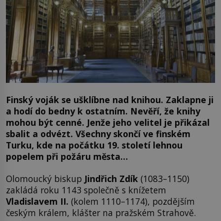
Finský voják se ušklíbne nad knihou. Zaklapne ji
a hodí do bedny k ostatním. Nevěří, že knihy
mohou být cenné. Jenže jeho velitel je přikázal
sbalit a odvézt. Všechny skončí ve finském
Turku, kde na počátku 19. století lehnou
popelem při požáru města…
Olomoucký biskup
Jindřich Zdík
(1083–1150)
zakládá roku 1143 společně s knížetem
Vladislavem II.
(kolem 1110–1174), pozdějším
českým králem, klášter na pražském Strahově.