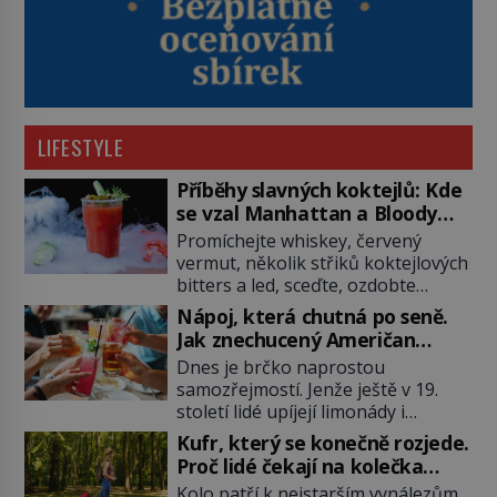
LIFESTYLE
Příběhy slavných koktejlů: Kde
se vzal Manhattan a Bloody
Mary?
Promíchejte whiskey, červený
vermut, několik střiků koktejlových
bitters a led, sceďte, ozdobte
koktejlovou třešinkou a tadá…
Nápoj, která chutná po seně.
Manhattan je tu! A pokud to má být
Jak znechucený Američan
skutečně on, dejte si pozor, ať
vymyslel brčko
Dnes je brčko naprostou
místo klasické americké rye
samozřejmostí. Jenže ještě v 19.
whiskey či klidně bourbonu
století lidé upíjejí limonády i
nepoužijete skotskou whisku. Co
koktejly dutými stébly žita nebo
se stane? Inu, koktejl bude stále
Kufr, který se konečně rozjede.
žitné slámy. Fungují sice dobře,
skvělý, ale už to nebude
Proč lidé čekají na kolečka
mají ale jednu nepříjemnou
Manhattan ale […]
téměř pět tisíc let?
Kolo patří k nejstarším vynálezům