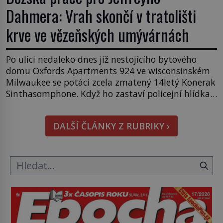
Dahmera: Vrah skončí v tratolišti
krve ve vězeňských umývárnách
Po ulici nedaleko dnes již nestojícího bytového
domu Oxfords Apartments 924 ve wisconsinském
Milwaukee se potácí zcela zmatený 14letý Konerak
Sinthasomphone. Když ho zastaví policejní hlídka,
ochable jí nadiktuje adresu „jeho kamaráda“.
Strážníci ho dopraví zpět do udaného bytu. Oním
DALŠÍ ČLÁNKY Z RUBRIKY ›
„kamarádem“ je ovšem jeden z nejslavnějších
vrahů, Jeffrey Dahmer (1960–1994). Je 27. května
1991. […]