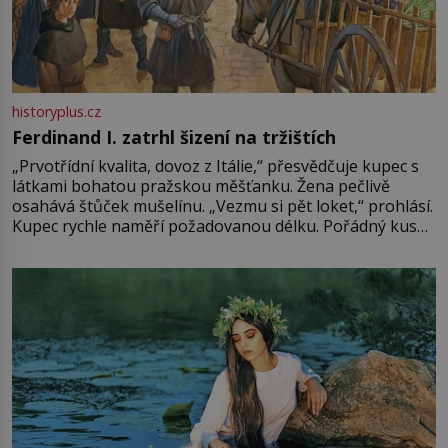
historyplus.cz
Ferdinand I. zatrhl šizení na tržištích
„Prvotřídní kvalita, dovoz z Itálie,“ přesvědčuje kupec s
látkami bohatou pražskou měšťanku. Žena pečlivě
osahává štůček mušelínu. „Vezmu si pět loket,“ prohlásí.
Kupec rychle naměří požadovanou délku. Pořádný kus
mu přitom zůstane za prsty… „Na šaty ho bude málo,
milostpaní. Stačí jenom na sukni,“ zhodnotí švadlena
množství růžového mušelínu. „Ošidili vás, podívejte.“
Vezme do ruky dřevěnou