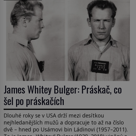
James Whitey Bulger: Práskač, co
šel po práskačích
Dlouhé roky se v USA drží mezi desítkou
nejhledanějších mužů a dopracuje to až na číslo
dvě – hned po Usámovi bin Ládinovi (1957–2011).