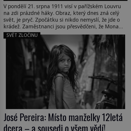
V pondělí 21. srpna 1911 visí v pařížském Louvru
na zdi prázdné háky. Obraz, který dnes zná celý
svět, je pryč. Zpočátku si nikdo nemyslí, že jde o
krádež. Zaměstnanci jsou přesvědčeni, že Mona
Lisa je jen v restaurátorské dílně nebo u fotografa.
SVĚT ZLOČINU
Když se ukáže pravda, propukne jeden z největších
honů na zloděje v […]
José Pereira: Místo manželky 12letá
dcera – a sousedi o všem vědí!