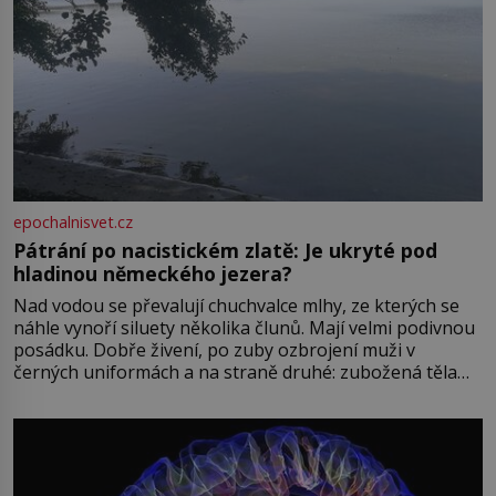
epochalnisvet.cz
Pátrání po nacistickém zlatě: Je ukryté pod
hladinou německého jezera?
Nad vodou se převalují chuchvalce mlhy, ze kterých se
náhle vynoří siluety několika člunů. Mají velmi podivnou
posádku. Dobře živení, po zuby ozbrojení muži v
černých uniformách a na straně druhé: zubožená těla
oblečená v chatrných vězeňských hadrech. Co tato
přízračná scéna znamená? Je jaro roku 1945, druhá
světová válka se chýlí ke konci. Jezero Stolpsee