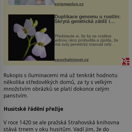
když při transplantaci nepřijímám...
enigmaplus.cz
Duplikace genomu u rostlin:
Skrytá genetická zátěž i
evoluční výhoda
Představte si, že by se rostlina
jednou ráno probudila a zjistila, že
má svůj genetický manuál celý
dvakrát. Přesně to se občas v
přírodě stane – a podle nového
výzkumu to může být pro druhy
epochalnisvet.cz
vstupenka...
Rukopis s iluminacemi má už tenkrát hodnotu
několika středověkých domů, za ty s velkým
množstvím obrázků se platí dokonce celým
panstvím.
Husitské řádění přežije
V roce 1420 se ale pražská Strahovská knihovna
stává trnem v oku husitům. Vadí jim, že do