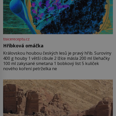
tisicereceptu.cz
Hříbková omáčka
Královskou houbou českých lesů je pravý hřib. Suroviny
400 g houby 1 větší cibule 2 lžíce másla 200 ml šlehačky
100 ml zakysané smetana 1 bobkový list 5 kuliček
nového koření petrželka ne