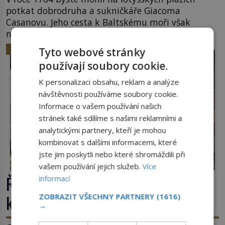
potkat dobrodruha a sukničkáře Giacoma
Casanovu. Jeho cesta k Baltskému moři však
nebyla turistickým výletem, ale ryze pracovní
cestou se zištnými úmysly. Jaký cíl Casanova
HISTORIE
Tyto webové stránky
sledoval, když se například procházel uličkami
používají soubory cookie.
lotyšské Rigy? Casanova v Pobaltí kontaktoval
tamní zednářské lóže. Nebyl v této oblasti žádným
K personalizaci obsahu, reklam a analýze
nováčkem, protože do zednářské […]
návštěvnosti používáme soubory cookie.
Informace o vašem používání našich
stránek také sdílíme s našimi reklamními a
analytickými partnery, kteří je mohou
kombinovat s dalšími informacemi, které
jste jim poskytli nebo které shromáždili při
vašem používání jejich služeb.
Více
Římské ghetto: Místo, kam papež
informací
kamenem dohodil
ZOBRAZIT VŠECHNY PARTNERY
(1616)
→