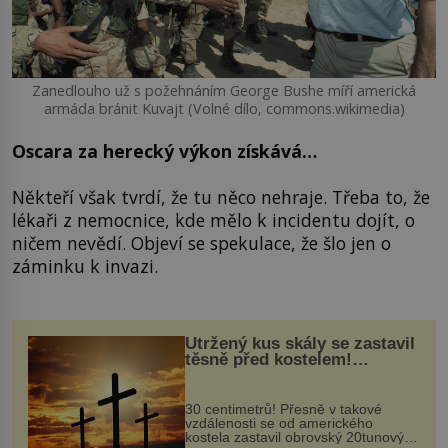
Zanedlouho už s požehnáním George Bushe míří americká
armáda bránit Kuvajt (Volné dílo, commons.wikimedia)
Oscara za herecký výkon získává…
Někteří však tvrdí, že tu něco nehraje. Třeba to, že
lékaři z nemocnice, kde mělo k incidentu dojít, o
ničem nevědí. Objeví se spekulace, že šlo jen o
záminku k invazi.
Utržený kus skály se zastavil
těsně před kostelem!
Ochránila ho boží síla?
30 centimetrů! Přesně v takové
vzdálenosti se od amerického
kostela zastavil obrovský 20tunový