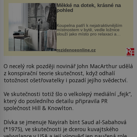
Měkké na dotek, krásné na
pohled
Koupelna patří k nejatraktivnějším
místnostem v bytě, vedle ložnice
slouží jako místo pro relaxaci a
odpočinek. Koupelnový textil –
ručníky, osušky a koberečky –
mohou jako mávnutím kouzelného
rezidenceonline.cz
proutku...
O necelý rok později novinář John MacArthur udělá
z konspirační teorie skutečnost, když odhalí
totožnost ošetřovatelky i pozadí jejího svědectví.
Ve skutečnosti totiž šlo o velkolepý mediální „fejk“,
který do posledního detailu připravila PR
společnost Hill & Knowlton.
Dívka se jmenuje Nayirah bint Saud al-Sabahová
(*1975), ve skutečnosti je dcerou kuvajtského
velvyslance v USA a její výpověď jen naučená role.