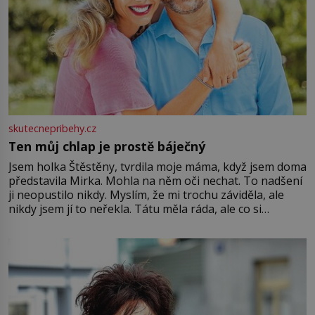
skutecnepribehy.cz
Ten můj chlap je prostě báječný
Jsem holka Štěstěny, tvrdila moje máma, když jsem doma
představila Mirka. Mohla na něm oči nechat. To nadšení
ji neopustilo nikdy. Myslím, že mi trochu záviděla, ale
nikdy jsem jí to neřekla. Tátu měla ráda, ale co si
pamatuji, tak jsme s Mirkem byli zamilovaní mnohem víc.
Jsme spolu moc rádi Tehdy byla jiná doba, když