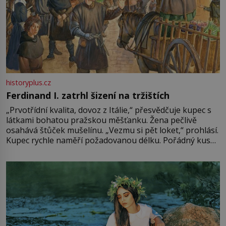
historyplus.cz
Ferdinand I. zatrhl šizení na tržištích
„Prvotřídní kvalita, dovoz z Itálie,“ přesvědčuje kupec s
látkami bohatou pražskou měšťanku. Žena pečlivě
osahává štůček mušelínu. „Vezmu si pět loket,“ prohlásí.
Kupec rychle naměří požadovanou délku. Pořádný kus
mu přitom zůstane za prsty… „Na šaty ho bude málo,
milostpaní. Stačí jenom na sukni,“ zhodnotí švadlena
množství růžového mušelínu. „Ošidili vás, podívejte.“
Vezme do ruky dřevěnou