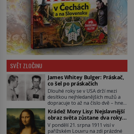
SVĚT ZLOČINU
James Whitey Bulger: Práskač,
co šel po práskačích
Dlouhé roky se v USA drží mezi
desítkou nejhledanějších mužů a
dopracuje to až na číslo dvě – hned
po Usámovi bin Ládinovi (1957–
Krádež Mony Lisy: Nejslavnější
2011). To je James „Whitey“ Bulger
obraz světa zůstane dva roky
(1929–2018) viněný ze spoluúčasti
nezvěstný
V pondělí 21. srpna 1911 visí v
na 19 vraždách, vydírání a lichvy. A
pařížském Louvru na zdi prázdné
samozřejmě, krom toho je ještě