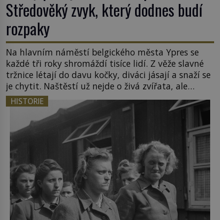
Středověký zvyk, který dodnes budí
rozpaky
Na hlavním náměstí belgického města Ypres se
každé tři roky shromáždí tisíce lidí. Z věže slavné
tržnice létají do davu kočky, diváci jásají a snaží se
je chytit. Naštěstí už nejde o živá zvířata, ale
jenom o plyšové suvenýry. Kdysi to ale bylo jinak.
HISTORIE
Tato veselá podívaná připomíná jeden z
nejpodivnějších a zároveň nejkrutějších zvyků […]