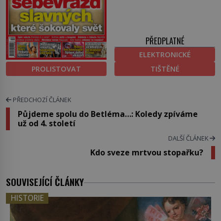
PŘEDPLATNÉ
ELEKTRONICKÉ
PROLISTOVAT
TIŠTĚNÉ
PŘEDCHOZÍ ČLÁNEK
Půjdeme spolu do Betléma…: Koledy zpíváme
už od 4. století
DALŠÍ ČLÁNEK
Kdo sveze mrtvou stopařku?
SOUVISEJÍCÍ ČLÁNKY
HISTORIE