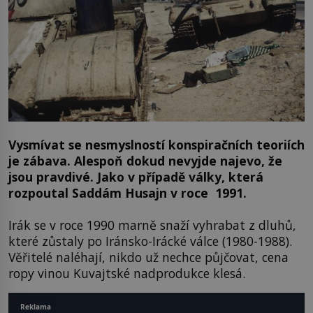
Vysmívat se nesmyslností konspiračních teoriích
je zábava. Alespoň dokud nevyjde najevo, že
jsou pravdivé. Jako v případě války, která
rozpoutal Saddám Husajn v roce 1991.
Irák se v roce 1990 marně snaží vyhrabat z dluhů,
které zůstaly po Iránsko-Irácké válce (1980-1988).
Věřitelé naléhají, nikdo už nechce půjčovat, cena
ropy vinou Kuvajtské nadprodukce klesá.
Reklama