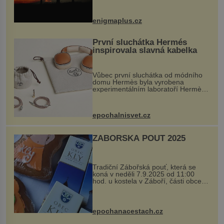
balvan, který se v květnu 2014
nečekaně odtrhl od nedaleké skály
při její demolici. Podle místních stojí
enigmaplus.cz
...
První sluchátka Hermés
inspirovala slavná kabelka
Vůbec první sluchátka od módního
domu Hermès byla vyrobena
experimentálním laboratoří Hermès
Ateliers Horizons. Elegantní gadget
si vyžádal dva roky vývoje a chlubí
se ručně šitou hovězí kůží a
epochalnisvet.cz
kovový...
ZÁBOŘSKÁ POUŤ 2025
Tradiční Zábořská pouť, která se
koná v neděli 7.9.2025 od 11:00
hod. u kostela v Záboří, části obce
Kly u Mělníka. V programu naleznete
komentovanou prohlídku kostela,
dobovou hudbu, řemesla, atrakce...
epochanacestach.cz