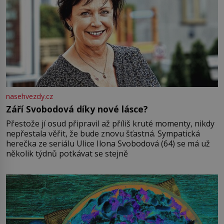
nasehvezdy.cz
Září Svobodová díky nové lásce?
Přestože jí osud připravil až příliš kruté momenty, nikdy
nepřestala věřit, že bude znovu šťastná. Sympatická
herečka ze seriálu Ulice Ilona Svobodová (64) se má už
několik týdnů potkávat se stejně