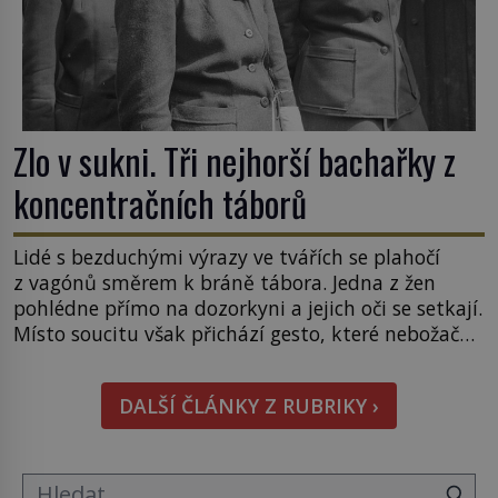
Zlo v sukni. Tři nejhorší bachařky z
koncentračních táborů
Lidé s bezduchými výrazy ve tvářích se plahočí
z vagónů směrem k bráně tábora. Jedna z žen
pohlédne přímo na dozorkyni a jejich oči se setkají.
Místo soucitu však přichází gesto, které nebožačku
posílá rovnou do plynové komory. Jména jako
Rudolf Höss (1901–1947), Josef Mengele (1911–
DALŠÍ ČLÁNKY Z RUBRIKY ›
1979) či Heinrich Himmler (1900–1945) zná každý,
o koho se historie jen otřela. Jenže […]