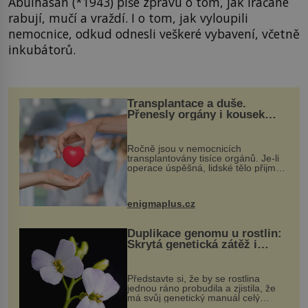
Abulhasan (*1943) píše zprávu o tom, jak Iráčané
rabují, mučí a vraždí. I o tom, jak vyloupili
nemocnice, odkud odnesli veškeré vybavení, včetně
inkubátorů.
Transplantace a duše.
Přenesly orgány i kousek
osobnosti dárce?
Ročně jsou v nemocnicích
transplantovány tisíce orgánů. Je-li
operace úspěšná, lidské tělo přijme
darovaný orgán za své a pacient
může vést plnohodnotný život. Ale co
když při transplantaci nepřijímám...
enigmaplus.cz
Duplikace genomu u rostlin:
Skrytá genetická zátěž i
evoluční výhoda
Představte si, že by se rostlina
jednou ráno probudila a zjistila, že
má svůj genetický manuál celý
dvakrát. Přesně to se občas v