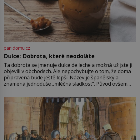
panidomu.cz
Dulce: Dobrota, které neodoláte
Ta dobrota se jmenuje dulce de leche a možná už jste ji
objevili v obchodech. Ale nepochybujte o tom, že doma
připravená bude ještě lepší. Název je španělský a
znamená jednoduše „mléčná sladkost“. Původ ovšem
není úplně jednoznačný, o autorství této receptury se
pře hned několik latinskoamerických zemí a k tomu
Francie, kde se traduje,