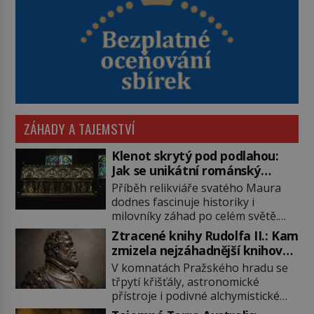
ZÁHADY A TAJEMSTVÍ
Klenot skrytý pod podlahou:
Jak se unikátní románský
poklad dostal do zapadlého
Příběh relikviáře svatého Maura
Bečova?
dodnes fascinuje historiky i
milovníky záhad po celém světě.
Tato románská zlatnická památka
Ztracené knihy Rudolfa II.: Kam
ze 13. století je po českých
zmizela nejzáhadnější knihovna
korunovačních klenotech druhým
Evropy?
V komnatách Pražského hradu se
nejcennějším movitým majetkem v
třpytí křišťály, astronomické
České republice. Přestože byl
přístroje i podivné alchymistické
klenot v roce 1985 po dramatickém
rukopisy. Císař Rudolf II.