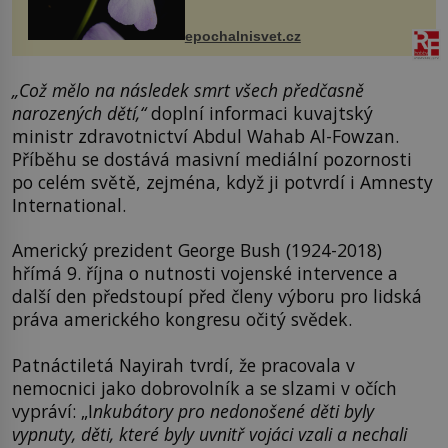
přírodě stane – a podle nového
výzkumu to může být pro druhy
epochalnisvet.cz
vstupenka...
„Což mělo na následek smrt všech předčasně
narozených dětí,“
doplní informaci kuvajtský
ministr zdravotnictví Abdul Wahab Al-Fowzan.
Příběhu se dostává masivní mediální pozornosti
po celém světě, zejména, když ji potvrdí i Amnesty
International.
Americký prezident George Bush (1924-2018)
hřímá 9. října o nutnosti vojenské intervence a
další den předstoupí před členy výboru pro lidská
práva amerického kongresu očitý svědek.
Patnáctiletá Nayirah tvrdí, že pracovala v
nemocnici jako dobrovolník a se slzami v očích
vypráví: „I
nkubátory pro nedonošené děti byly
vypnuty, děti, které byly uvnitř vojáci vzali a nechali