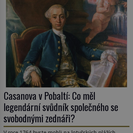
Casanova v Pobaltí: Co měl
legendární svůdník společného se
svobodnými zednáři?
V roce 1764 byste mohli na lotyšských plážích