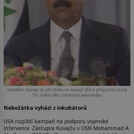
Saddám Husajn se při útoku na Kuvajt těžce přepočítá (Iraqi
TV, volné dílo commons.wikimedia)
Nebožátka vyhází z inkubátorů
USA rozjíždí kampaň na podporu vojenské
intervence. Zástupce Kuvajtu v OSN Mohammad A.