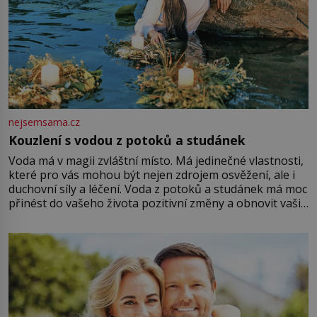
nejsemsama.cz
Kouzlení s vodou z potoků a studánek
Voda má v magii zvláštní místo. Má jedinečné vlastnosti,
které pro vás mohou být nejen zdrojem osvěžení, ale i
duchovní síly a léčení. Voda z potoků a studánek má moc
přinést do vašeho života pozitivní změny a obnovit vaši
energii. Využitím těchto přírodních zdrojů v magii
můžete obohatit své rituály a přinést do svého života
větší harmonii a klid. Je důležité