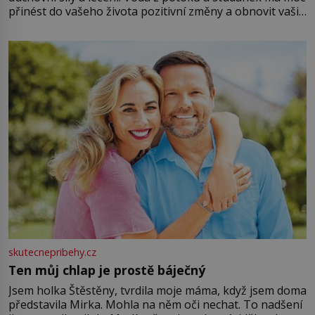
přinést do vašeho života pozitivní změny a obnovit vaši
energii. Využitím těchto přírodních zdrojů v magii
můžete obohatit své rituály a přinést do svého života
větší harmonii a klid. Je důležité
skutecnepribehy.cz
Ten můj chlap je prostě báječný
Jsem holka Štěstěny, tvrdila moje máma, když jsem doma
představila Mirka. Mohla na něm oči nechat. To nadšení