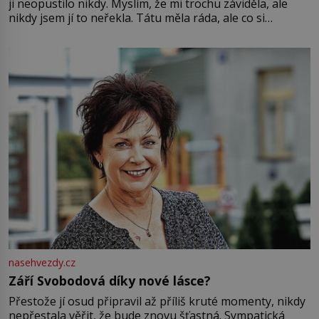
ji neopustilo nikdy. Myslím, že mi trochu záviděla, ale
nikdy jsem jí to neřekla. Tátu měla ráda, ale co si
pamatuji, tak jsme s Mirkem byli zamilovaní mnohem víc.
Jsme spolu moc rádi Tehdy byla jiná doba, když
nasehvezdy.cz
Září Svobodová díky nové lásce?
Přestože jí osud připravil až příliš kruté momenty, nikdy
nepřestala věřit, že bude znovu šťastná. Sympatická