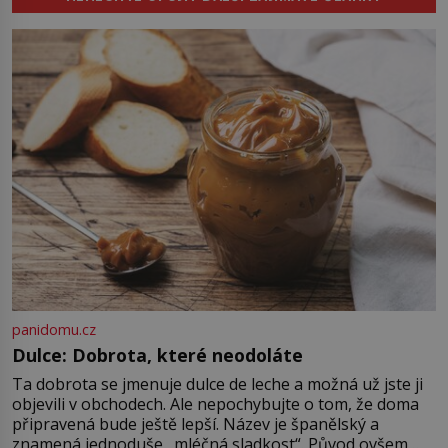
nápad, připevnit ke kufru kolečka.
[…]
Jenže právě ten nikdo dlouho
nedostane. Až jednou se na letišti
ozve věta, která změní […]
panidomu.cz
Dulce: Dobrota, které neodoláte
Ta dobrota se jmenuje dulce de leche a možná už jste ji
objevili v obchodech. Ale nepochybujte o tom, že doma
připravená bude ještě lepší. Název je španělský a
znamená jednoduše „mléčná sladkost“. Původ ovšem