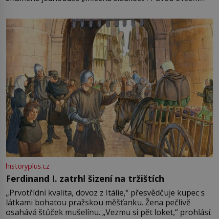
není úplně jednoznačný, o autorství této receptury se
pře hned několik latinskoamerických zemí a k tomu
Francie, kde se traduje,
historyplus.cz
Ferdinand I. zatrhl šizení na tržištích
„Prvotřídní kvalita, dovoz z Itálie,“ přesvědčuje kupec s
látkami bohatou pražskou měšťanku. Žena pečlivě
osahává štůček mušelínu. „Vezmu si pět loket,“ prohlásí.