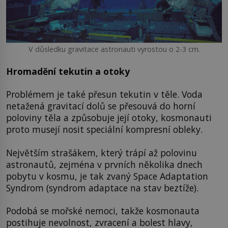
V důsledku gravitace astronauti vyrostou o 2-3 cm.
Hromadění tekutin a otoky
Problémem je také přesun tekutin v těle. Voda
netažená gravitací dolů se přesouvá do horní
poloviny těla a způsobuje její otoky, kosmonauti
proto musejí nosit speciální kompresní obleky.
Největším strašákem, který trápí až polovinu
astronautů, zejména v prvních několika dnech
pobytu v kosmu, je tak zvaný Space Adaptation
Syndrom (syndrom adaptace na stav beztíže).
Podobá se mořské nemoci, takže kosmonauta
postihuje nevolnost, zvracení a bolest hlavy,