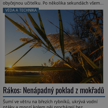
obyčejnou učitelku. Po několika sekundách všem
ztuhnou úsměvy, stroj totiž exploduje. Jejich
VĚDA A TECHNIKA
konstrukce není z levného kraje, daňové
poplatníky stojí miliardy dolarů. Na druhou stranu
zvládnou jen představitelné věci. Na malé kousky
Název: Columbia První […]
Rákos: Nenápadný poklad z mokřadů
Šumí ve větru na březích rybníků, ukrývá vodní
ptáky a mnozí kolem něj procházejí bez