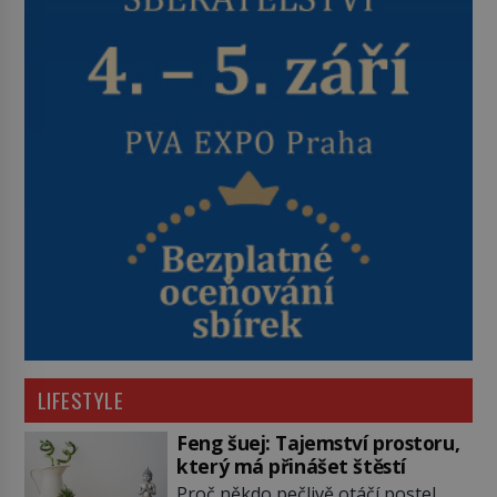
LIFESTYLE
Feng šuej: Tajemství prostoru,
který má přinášet štěstí
Proč někdo pečlivě otáčí postel,