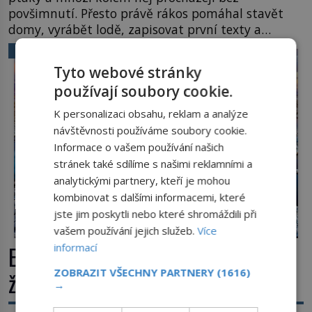
povšimnutí. Přesto právě rákos pomáhal stavět
domy, vyrábět lodě, zapisovat první texty a
inspiroval řadu pověstí. Tato skromná, ale
VĚDA A TECHNIKA
užitečná rostlina provází člověka už tisíce let.
Tyto webové stránky
Většina lidí vnímá rákos jen jako obyčejnou kulisu
používají soubory cookie.
letního koupání. Stačí se však podívat […]
K personalizaci obsahu, reklam a analýze
návštěvnosti používáme soubory cookie.
Informace o vašem používání našich
stránek také sdílíme s našimi reklamními a
analytickými partnery, kteří je mohou
kombinovat s dalšími informacemi, které
jste jim poskytli nebo které shromáždili při
vašem používání jejich služeb.
Více
informací
Extrémní podmínky na Zemi: Kde
ZOBRAZIT VŠECHNY PARTNERY
(1616)
život přežívá navzdory všemu
→