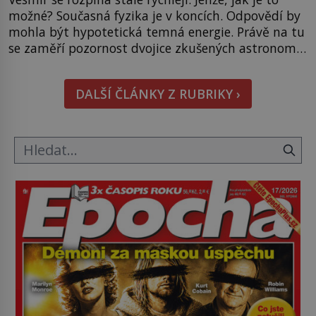
možné? Současná fyzika je v koncích. Odpovědí by
mohla být hypotetická temná energie. Právě na tu
se zaměří pozornost dvojice zkušených astronomů.
Namísto ní ale objeví něco mnohem
hmatatelnějšího. Naprosto rekordní kometu!
DALŠÍ ČLÁNKY Z RUBRIKY ›
Astronomové Pedro Bernardinelli a Gary Bernstein
mravenčí prací zkoumají archivní snímky v rámci
Průzkumu temné energie […]