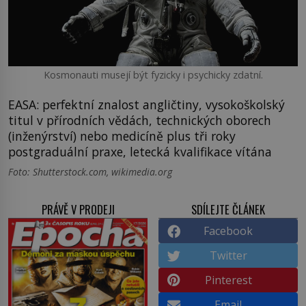
Kosmonauti musejí být fyzicky i psychicky zdatní.
EASA: perfektní znalost angličtiny, vysokoškolský
titul v přírodních vědách, technických oborech
(inženýrství) nebo medicíně plus tři roky
postgraduální praxe, letecká kvalifikace vítána
Foto: Shutterstock.com, wikimedia.org
PRÁVĚ V PRODEJI
SDÍLEJTE ČLÁNEK
Facebook
Twitter
Pinterest
Email