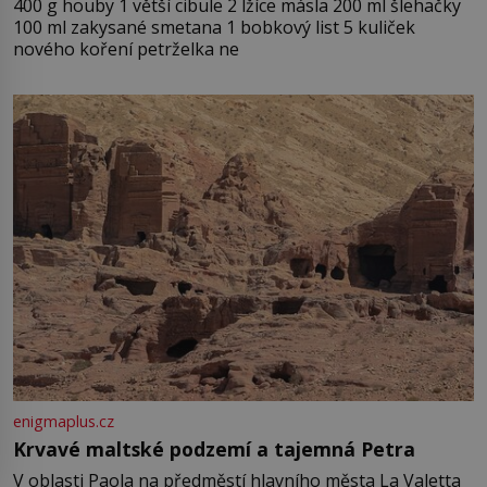
400 g houby 1 větší cibule 2 lžíce másla 200 ml šlehačky
100 ml zakysané smetana 1 bobkový list 5 kuliček
nového koření petrželka ne
enigmaplus.cz
Krvavé maltské podzemí a tajemná Petra
V oblasti Paola na předměstí hlavního města La Valetta