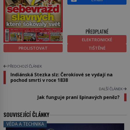
PŘEDPLATNÉ
ELEKTRONICKÉ
PROLISTOVAT
TIŠTĚNÉ
PŘEDCHOZÍ ČLÁNEK
Indiánská Stezka slz: Čerokíové se vydají na
pochod smrti v roce 1838
DALŠÍ ČLÁNEK
Jak funguje praní špinavých peněz?
SOUVISEJÍCÍ ČLÁNKY
VĚDA A TECHNIKA