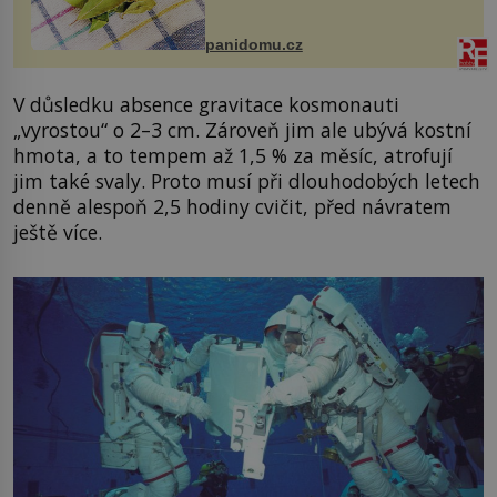
zmírnit některé naše neduhy.
Obsahuje v malém množství ně...
panidomu.cz
V důsledku absence gravitace kosmonauti
„vyrostou“ o 2–3 cm. Zároveň jim ale ubývá kostní
hmota, a to tempem až 1,5 % za měsíc, atrofují
jim také svaly. Proto musí při dlouhodobých letech
denně alespoň 2,5 hodiny cvičit, před návratem
ještě více.