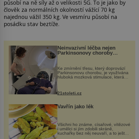
působí na ně síly až o velikosti 5G. To je jako by
člověk za normálních okolností vážící 70 kg
najednou vážil 350 kg. Ve vesmíru působí na
posádku stav beztíže.
Neinvazivní léčba nejen
Parkinsonovy choroby
pomocí ultrazvukové
„helmy“
Ke zmírnění třesu, který doprovází
Parkinsonovu chorobu, je využívána
hluboká mozková stimulace, která
však vyžaduje vysoce invazivní
zákrok. Ultrazvuk zase není vhodný
k dostatečně přesnému zacílení ...
21stoleti.cz
Vavřín jako lék
Všichni ho známe, císařové, vítězové
i umělci si jím zdobili skráně,
kuchařky bez něj neuvaří, a to ještě
nevíte, že bobkový list může výrazně