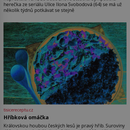
herečka ze seriálu Ulice Ilona Svobodová (64) se má už
několik týdnů potkávat se stejně
tisicereceptu.cz
Hříbková omáčka
Královskou houbou českých lesů je pravý hřib. Suroviny