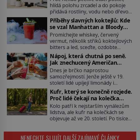
hlídá polohu zrcadel a do pokoje
přidává rostliny, vodu nebo dřevo?
Feng šuej tvrdí, že domov není jen
Příběhy slavných koktejlů: Kde
soubor zdí a nábytku. Je to prostor,
se vzal Manhattan a Bloody
kterým proudí energie čchi a jeho
Mary?
Promíchejte whiskey, červený
uspořádání může ovlivňovat, jak se
vermut, několik střiků koktejlových
v něm člověk cítí. Feng šuej má
bitters a led, sceďte, ozdobte
kořeny ve staré Číně a jeho historie
koktejlovou třešinkou a tadá…
[…]
Nápoj, která chutná po seně.
Manhattan je tu! A pokud to má být
Jak znechucený Američan
skutečně on, dejte si pozor, ať
vymyslel brčko
Dnes je brčko naprostou
místo klasické americké rye
samozřejmostí. Jenže ještě v 19.
whiskey či klidně bourbonu
století lidé upíjejí limonády i
nepoužijete skotskou whisku. Co
koktejly dutými stébly žita nebo
se stane? Inu, koktejl bude stále
Kufr, který se konečně rozjede.
žitné slámy. Fungují sice dobře,
skvělý, ale už to nebude
Proč lidé čekají na kolečka
mají ale jednu nepříjemnou
Manhattan ale […]
téměř pět tisíc let?
Kolo patří k nejstarším vynálezům
vlastnost po chvíli se rozmáčejí a
lidstva, ale kufr na kolečkách se
nápoji dodávají travnatou příchuť.
objevuje až ve 20. století. Po tisíce
Právě tahle drobná nepříjemnost
let lidé vláčejí těžká zavazadla v
přivede amerického výrobce
rukou, na zádech nebo je nakládají
cigaretových náustků k nápadu,
NENECHTE SI UJÍT DALŠÍ ZAJÍMAVÉ ČLÁNKY
na povozy. Stačí přitom jediný
který změní způsob pití po celém