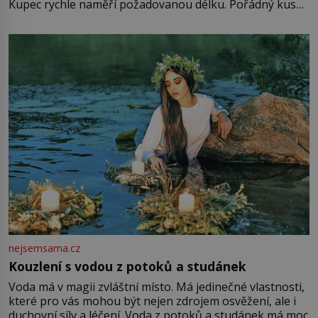
Kupec rychle naměří požadovanou délku. Pořádný kus
mu přitom zůstane za prsty… „Na šaty ho bude málo,
milostpaní. Stačí jenom na sukni,“ zhodnotí švadlena
množství růžového mušelínu. „Ošidili vás, podívejte.“
Vezme do ruky dřevěnou
nejsemsama.cz
Kouzlení s vodou z potoků a studánek
Voda má v magii zvláštní místo. Má jedinečné vlastnosti,
které pro vás mohou být nejen zdrojem osvěžení, ale i
duchovní síly a léčení. Voda z potoků a studánek má moc