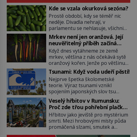
Kde se vzala okurková sezóna?
Prostě období, kdy se téměř nic
neděje. Divadla nehrají, v
parlamentu se nehlasuje, všichni
jsou na dovolené a média tak
Mrkev není jen oranžová. Její
nemají o čem mluvit a psát. A
neuvěřitelný příběh začíná
vymýšlejí si proto témata, které
fialovou barvou
Když dnes vytáhneme ze země
nikoho nezajímají. Proč je však ona
mrkev, většina z nás očekává sytě
letní doba spojovaná zrovna s
oranžový kořen. Jenže po většinu
okurkami? Okurkovou sezónu
své historie je mrkev všechno
známe už od poloviny 19. století,
Tsunami: Když voda udeří pěstí!
možné, jen ne oranžová. Je fialová,
ovšem jako Češi […]
Nejprve špetka školometské
žlutá, bílá, někdy dokonce téměř
teorie. Výraz tsunami vznikl
černá. Až díky stovkám let
spojením japonských slov tsu
pečlivého šlechtění se z ní stává
(přístav) a nami (vlna). Jedná se o
zelenina, bez které si českou
Veselý hřbitov v Rumunsku:
dlouhou vlnu, která je na volném
zahradu ani nedokážeme
Proč zde třou pohřební plačky
moři takřka nepostřehnutelná.
představit. Její příběh je […]
bídu s nouzí?
Hřbitov jako jeviště pro mystérium
Ačkoli je vlnová délka tsunami i 300
smrti. Mezi hrobovými místy půda
kilometrů, výška vlny na volném
promáčená slzami, smutek a
moři je maximálně 1,5 metru.
vědomí konečnosti lidské existence.
Máme se podobné obří vlny obávat