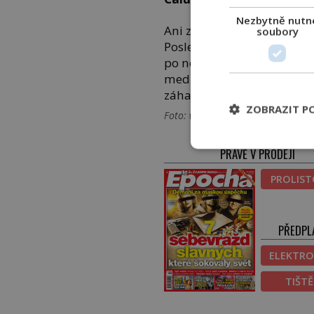
Nezbytně nutn
Ani z lékařských pamětí ale
soubory
Poslední ojedinělý případ 
po nemoci slehne zem. Jej
medicína. Výsledky pátrání
záhadou.
ZOBRAZIT P
Foto: wikipedia.org/John Taylor
PRÁVĚ V PRODEJI
PROLIS
PŘEDPL
ELEKTRO
TIŠT