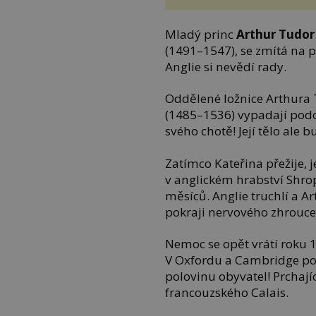
Mladý princ
Arthur Tudor
(1491–1547), se zmítá na p
Anglie si nevědí rady.
Oddělené ložnice Arthura 
(1485–1536) vypadají podo
svého chotě! Její tělo ale bu
Zatímco Kateřina přežije,
v anglickém hrabství Shro
měsíců. Anglie truchlí a Art
pokraji nervového zhrouce
Nemoc se opět vrátí roku 15
V Oxfordu a Cambridge p
polovinu obyvatel! Prchají
francouzského Calais.