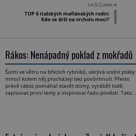
DALŠÍ ČLÁNEK
TOP 6 italských mafiánských rodin:
Kdo se drží na vrcholu moci?
Rákos: Nenápadný poklad z mokřadů
Šumí ve větru na březích rybníků, ukrývá vodní ptáky
mnozí kolem něj procházejí bez povšimnutí. Přesto
právě rákos pomáhal stavět domy, vyrábět lodě,
zapisovat první texty a inspiroval řadu pověstí. Tato
skromná, ale užitečná rostlina provází člověka už tisí
let. Většina lidí vnímá rákos jen jako obyčejnou kulisu
letního koupání. Stačí se však podívat […]