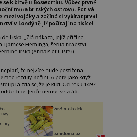
je se k bitvě u Bosworthu. Vůbec prvně
 noční můra britských ostrovů. Potivá
mezi vojáky a začíná si vybírat první
rtví v Londýně již počítají na tisíce!
o Irska. „Zlá nákaza, jejíž příčina
 i Jamese Fleminga, šerifa hrabství
erního Irska (Annals of Ulster).
 neplatí, že nejvíce bude postižena
Nemoc rozdíly nečiní. A poté jako když
toupí a zdá se, že je klid. Od roku 1492
e oddechne. Jenže nemoc se vrátí.
čba
Vavřín jako lék
novy
í
helmy“
panidomu.cz