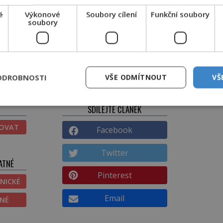
é
Výkonové
Soubory cílení
Funkční soubory
 nezjistíme, jaká nemoc Anglii trápila.
soubory
je zaznamenán roku 1578. Od té chvíle se
í původ se snaží vyzkoumat i dnešní
 jsou ale mizivé. Potivá horečka zůstává
ODROBNOSTI
VŠE ODMÍTNOUT
VŠ
SDÍLEJTE ČLÁNEK
TOVAT
Facebook
Twitter
ATNÉ
Pinterest
NICKÉ
Email
ĚNÉ