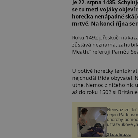
Je 22. srpna 1485. Schylu
se tu mezi vojáky objeví
horečka nenápadně skáče 
mrtvé. Na konci října se m
Roku 1492 přeskočí nákaza d
zůstává neznámá, zahubila
Meath,“ referují Paměti Sev
U potivé horečky tentokrát
nejchudší třída obyvatel. 
utne. Nemoc z ničeho nic us
až do roku 1502 si Británi
Neinvazivní lé
nejen Parkinso
choroby pomoc
ultrazvukové „
21stoleti.cz