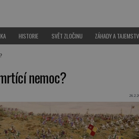
IKA
HISTORIE
SVĚT ZLOČINU
ZÁHADY A TAJEMSTV
?
smrtící nemoc?
26.2.2