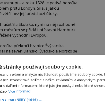
e ustoupí – a roku 1528 je potivá horečka
olem prstu Londýn. Síla, s jakou
 větší než její předchozí útoky.
h ušetřila Skotsko, nyní na něj rozhodně
 městům se přidá i přístavní Hamburk.
přežene východní Evropou.
horečka překročí hranice Švýcarska.
 dál na sever. Dánsko, Švédsko a Norsko se
 Nemoc se kromě Anglie nikde dlouze
bíjí bez slitování a do pár týdnů mizí.
 stránky používají soubory cookie.
 – tělo zachvátí třes, závratě a bolesti
bsahu, reklam a analýze návštěvnosti používáme soubory cookie. 
strašná bolest. To trvá až tři hodiny. Pak
šich stránek také sdílíme s našimi reklamními a analytickými partn
ot teče studený. Provází ho delirium,
s dalšími informacemi, které jste jim poskytli nebo které shromá
sitelná žízeň.
lužeb.
Více informací
 popisuje příznaky anglický lékař
John
CHNY PARTNERY
(1616) →