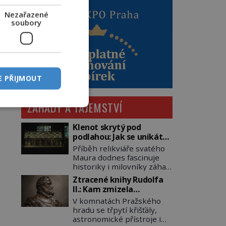
Nezařazené
soubory
E PŘIJMOUT
ZÁHADY A TAJEMSTVÍ
Klenot skrytý pod
podlahou: Jak se unikátní
románský poklad dostal
Příběh relikviáře svatého
do zapadlého Bečova?
Maura dodnes fascinuje
historiky i milovníky záhad
po celém světě. Tato
Ztracené knihy Rudolfa
románská zlatnická
II.: Kam zmizela
památka ze 13. století je
nejzáhadnější knihovna
V komnatách Pražského
po českých korunovačních
Evropy?
hradu se třpytí křišťály,
klenotech druhým
astronomické přístroje i
nejcennějším movitým