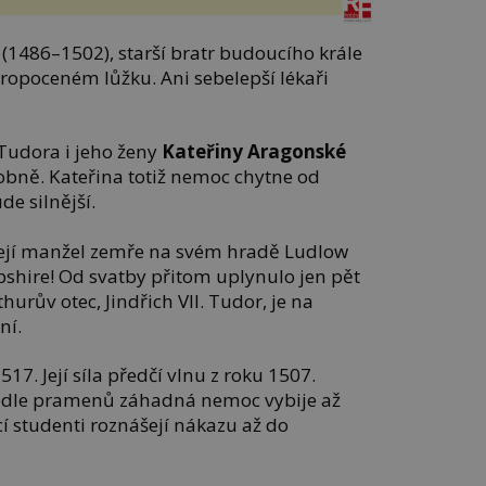
(1486–1502), starší bratr budoucího krále
ropoceném lůžku. Ani sebelepší lékaři
Tudora i jeho ženy
Kateřiny Aragonské
bně. Kateřina totiž nemoc chytne od
de silnější.
 její manžel zemře na svém hradě Ludlow
pshire! Od svatby přitom uplynulo jen pět
hurův otec, Jindřich VII. Tudor, je na
ní.
17. Její síla předčí vlnu z roku 1507.
odle pramenů záhadná nemoc vybije až
cí studenti roznášejí nákazu až do