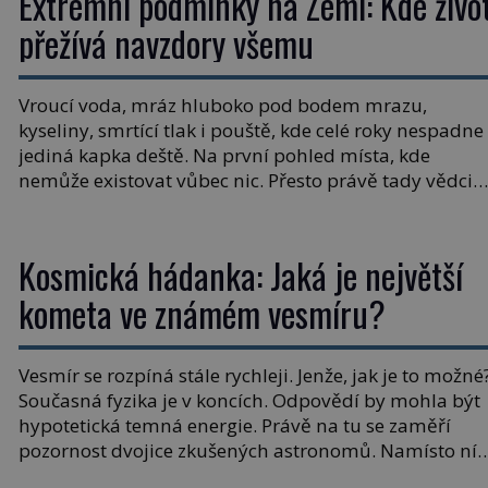
Extrémní podmínky na Zemi: Kde živo
přežívá navzdory všemu
Vroucí voda, mráz hluboko pod bodem mrazu,
kyseliny, smrtící tlak i pouště, kde celé roky nespadne
jediná kapka deště. Na první pohled místa, kde
nemůže existovat vůbec nic. Přesto právě tady vědci
objevují organismy, které posouvají hranice života.
Každý nový nález mění naše představy o tom, co
všechno dokáže příroda a napovídá, kde bychom
Kosmická hádanka: Jaká je největší
jednou […]
kometa ve známém vesmíru?
Vesmír se rozpíná stále rychleji. Jenže, jak je to možné
Současná fyzika je v koncích. Odpovědí by mohla být
hypotetická temná energie. Právě na tu se zaměří
pozornost dvojice zkušených astronomů. Namísto ní
ale objeví něco mnohem hmatatelnějšího. Naprosto