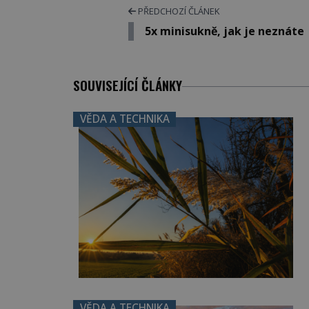
PŘEDCHOZÍ ČLÁNEK
5x minisukně, jak je neznáte
SOUVISEJÍCÍ ČLÁNKY
VĚDA A TECHNIKA
VĚDA A TECHNIKA