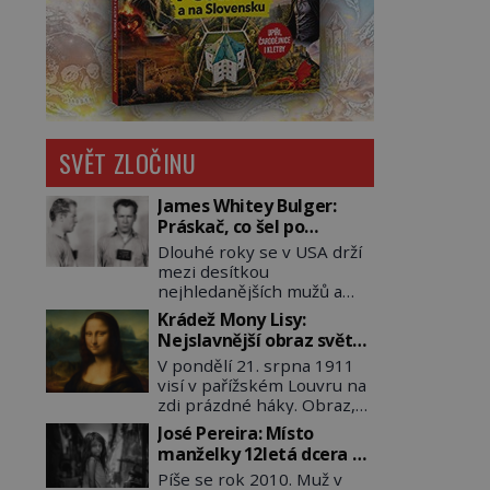
SVĚT ZLOČINU
James Whitey Bulger:
Práskač, co šel po
práskačích
Dlouhé roky se v USA drží
mezi desítkou
nejhledanějších mužů a
dopracuje to až na číslo
Krádež Mony Lisy:
dvě – hned po Usámovi bin
Nejslavnější obraz světa
Ládinovi (1957–2011). To je
zůstane dva roky
V pondělí 21. srpna 1911
James „Whitey“ Bulger
nezvěstný
visí v pařížském Louvru na
(1929–2018) viněný ze
zdi prázdné háky. Obraz,
spoluúčasti na 19
který dnes zná celý svět, je
vraždách, vydírání a lichvy.
José Pereira: Místo
pryč. Zpočátku si nikdo
A samozřejmě, krom toho
manželky 12letá dcera –
nemyslí, že jde o krádež.
je ještě drogový dealer,
a sousedi o všem vědí!
Píše se rok 2010. Muž v
Zaměstnanci jsou
který neváhá odstranit z