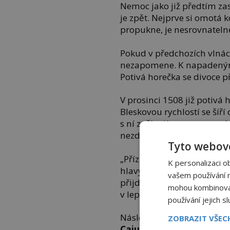
Nemoc jako již předtím zas
je zpět. Nejprve si omotá k
propukne, je nesrovnatelně
Pokud v předchozích vlnác
nezapomene. K napadeným
Potivá horečka se divoce 
V prosinci 1508 již potivá 
Bleskovou rychlostí se šíří
s ní začínají seznamovat.
nezdržuje. Útočí rychle, za
Tyto webové
„Příznaky jsou vždy podobné
K personalizaci o
hlavy. Krk a ramena pohltí 
vašem používání na
přijde pot, tělo hoří, ale p
mohou kombinovat 
v lepším případě jen neuha
používání jejich s
Následuje bolest u srdce,“
ZOBRAZIT VŠE
Caius
(1510–1573) .